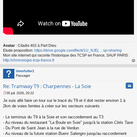
Avatar
: Citadis 402 à Part Dieu
Etude proposition:
https://drive.google.com/file/d/1U_NJEj ... sp=sharing
Mon site internet qui raconte l'historique des TCSP en France, SAUF PARIS :
http://chronologie-tcsp-france.fr
au
t
timerfuller1
Passager
Cita
Re: Tramway T9 : Charpennes - La Soie
05 juil. 2026, 20:22
M
Je suis allé faire un tour sur le tracé du T9 et il doit rester environ 1 à
e
s
2km de voies ferrées à créer sur les secteurs suivants :
s
a
- Le terminus du T9 à la Soie et son raccordement au T3
g
- Au niveau du restaurant "La Boule en Soie" jusqu'à la station
Cités Tase
e
- Du Pont de Saint Jean à la rue de Verdun
n
o
- Au niveau de la future station
Buers Salengro
jusqu'au raccordement