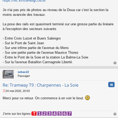
o
https://flic.kr/s/aHBqjCUErB
n
l
Je n'ai pas pris de photos au niveau de la Doua car c'est la section la
u
moins avancée des travaux.
La pose des rails est quasiment terminé sur une grosse partie du linéaire
à l'exception des secteurs suivants
- Entre Croix Luizet et Buers Salengro
- Sur le Pont de Saint Jean
- Sur une infime partie de l'avenue du Mens
- Sur une petite partie de l'avenue Maurice Thorez
- Entre le Pont de la Soie et la station La Balme-La Soie
- Sur la l'avenue Bataillon Carmagnole Liberté.
au
t
sebac22
Passager
Cita
Re: Tramway T9 : Charpennes - La Soie
24 mai 2026, 20:03
M
Merci pour ce retour. On commence à en voir le bout.
e
s
s
a
J’erre sur les lignes
g
e
au