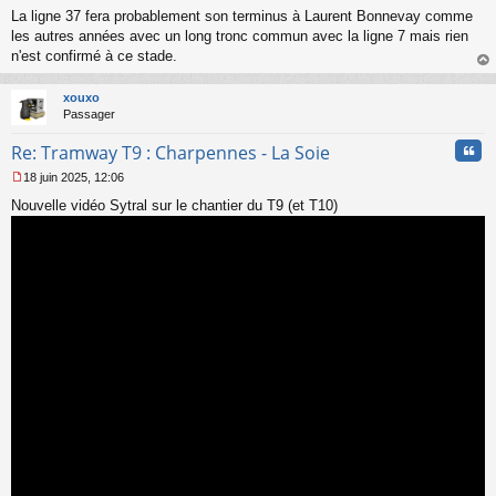
n
La ligne 37 fera probablement son terminus à Laurent Bonnevay comme
l
les autres années avec un long tronc commun avec la ligne 7 mais rien
u
n'est confirmé à ce stade.
au
t
xouxo
Passager
Cita
Re: Tramway T9 : Charpennes - La Soie
18 juin 2025, 12:06
M
Nouvelle vidéo Sytral sur le chantier du T9 (et T10)
e
s
s
a
g
e
n
o
n
l
u