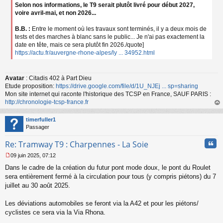
Selon nos informations, le T9 serait plutôt livré pour début 2027,
voire avril-mai, et non 2026...
B.B. :
Entre le moment où les travaux sont terminés, il y a deux mois de
tests et des marches à blanc sans le public... Je n'ai pas exactement la
date en tête, mais ce sera plutôt fin 2026./quote]
https://actu.fr/auvergne-rhone-alpes/ly ... 34952.html
Avatar
: Citadis 402 à Part Dieu
Etude proposition:
https://drive.google.com/file/d/1U_NJEj ... sp=sharing
Mon site internet qui raconte l'historique des TCSP en France, SAUF PARIS :
http://chronologie-tcsp-france.fr
au
t
timerfuller1
Passager
Cita
Re: Tramway T9 : Charpennes - La Soie
09 juin 2025, 07:12
M
Dans le cadre de la création du futur pont mode doux, le pont du Roulet
e
s
sera entièrement fermé à la circulation pour tous (y compris piétons) du 7
s
juillet au 30 août 2025.
a
g
Les déviations automobiles se feront via la A42 et pour les piétons/
e
cyclistes ce sera via la Via Rhona.
n
o