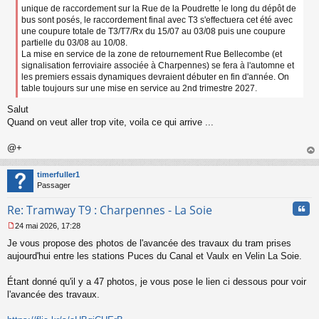
e
unique de raccordement sur la Rue de la Poudrette le long du dépôt de
n
bus sont posés, le raccordement final avec T3 s'effectuera cet été avec
o
une coupure totale de T3/T7/Rx du 15/07 au 03/08 puis une coupure
n
partielle du 03/08 au 10/08.
l
La mise en service de la zone de retournement Rue Bellecombe (et
u
signalisation ferroviaire associée à Charpennes) se fera à l'automne et
les premiers essais dynamiques devraient débuter en fin d'année. On
table toujours sur une mise en service au 2nd trimestre 2027.
Salut
Quand on veut aller trop vite, voila ce qui arrive ...
@+
au
t
timerfuller1
Passager
Cita
Re: Tramway T9 : Charpennes - La Soie
24 mai 2026, 17:28
M
Je vous propose des photos de l'avancée des travaux du tram prises
e
s
aujourd'hui entre les stations Puces du Canal et Vaulx en Velin La Soie.
s
a
Étant donné qu'il y a 47 photos, je vous pose le lien ci dessous pour voir
g
l'avancée des travaux.
e
n