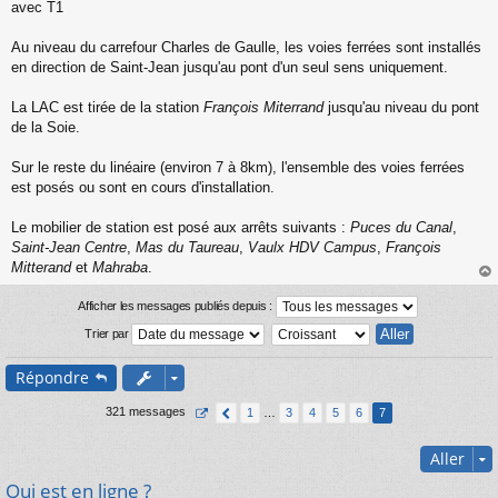
n
avec T1
l
u
Au niveau du carrefour Charles de Gaulle, les voies ferrées sont installés
en direction de Saint-Jean jusqu'au pont d'un seul sens uniquement.
La LAC est tirée de la station
François Miterrand
jusqu'au niveau du pont
de la Soie.
Sur le reste du linéaire (environ 7 à 8km), l'ensemble des voies ferrées
est posés ou sont en cours d'installation.
Le mobilier de station est posé aux arrêts suivants :
Puces du Canal
,
Saint-Jean Centre
,
Mas du Taureau
,
Vaulx HDV Campus
,
François
Mitterand
et
Mahraba
.
au
t
Afficher les messages publiés depuis :
Trier par
Répondre
321 messages
1
…
3
4
5
6
7
Aller
Qui est en ligne ?