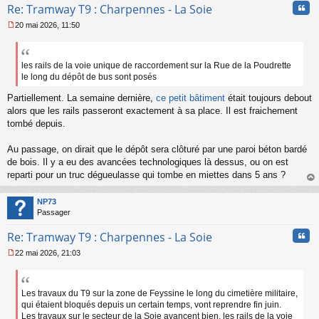
Cita
Re: Tramway T9 : Charpennes - La Soie
20 mai 2026, 11:50
M
e
s
s
les rails de la voie unique de raccordement sur la Rue de la Poudrette
a
le long du dépôt de bus sont posés
g
e
Partiellement. La semaine dernière,
ce petit bâtiment
était toujours debout
n
alors que les rails passeront exactement à sa place. Il est fraichement
o
tombé depuis.
n
l
Au passage, on dirait que le dépôt sera clôturé par une paroi béton bardé
u
de bois. Il y a eu des avancées technologiques là dessus, ou on est
reparti pour un truc dégueulasse qui tombe en miettes dans 5 ans ?
au
t
NP73
Passager
Cita
Re: Tramway T9 : Charpennes - La Soie
22 mai 2026, 21:03
M
e
s
s
Les travaux du T9 sur la zone de Feyssine le long du cimetière militaire,
a
qui étaient bloqués depuis un certain temps, vont reprendre fin juin.
g
Les travaux sur le secteur de la Soie avancent bien, les rails de la voie