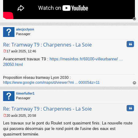
au
t
alecjcclyon
Passager
Cita
Re: Tramway T9 : Charpennes - La Soie
17 août 2025, 12:46
M
Avancement travaux T9 :
https://mesinfos.fr/69100-villeurbanne/ ...
e
s
28050.html
s
a
Proposition réseau tramway Lyon 2030 :
g
https://www.google.com/maps/d/viewer?mi ... 00005&z=11
e
n
au
o
t
timerfuller1
n
Passager
l
u
Cita
Re: Tramway T9 : Charpennes - La Soie
20 août 2025, 20:58
M
Les travaux sur le pont du Roulet sont quasiment finis. La nouvelle route
e
s
qui passera désormais par le rond point de l'usine des eaux est
s
quasiment terminée.
a