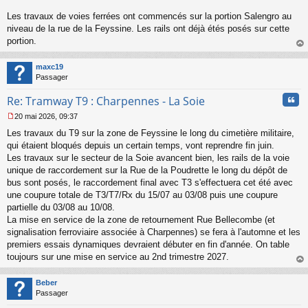
g
Les travaux de voies ferrées ont commencés sur la portion Salengro au
e
niveau de la rue de la Feyssine. Les rails ont déjà étés posés sur cette
n
o
portion.
n
au
l
t
maxc19
u
Passager
Cita
Re: Tramway T9 : Charpennes - La Soie
20 mai 2026, 09:37
M
Les travaux du T9 sur la zone de Feyssine le long du cimetière militaire,
e
s
qui étaient bloqués depuis un certain temps, vont reprendre fin juin.
s
Les travaux sur le secteur de la Soie avancent bien, les rails de la voie
a
unique de raccordement sur la Rue de la Poudrette le long du dépôt de
g
bus sont posés, le raccordement final avec T3 s'effectuera cet été avec
e
une coupure totale de T3/T7/Rx du 15/07 au 03/08 puis une coupure
n
o
partielle du 03/08 au 10/08.
n
La mise en service de la zone de retournement Rue Bellecombe (et
l
signalisation ferroviaire associée à Charpennes) se fera à l'automne et les
u
premiers essais dynamiques devraient débuter en fin d'année. On table
toujours sur une mise en service au 2nd trimestre 2027.
au
t
Beber
Passager