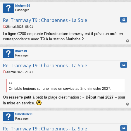
n
t
hichem69
o
Passager
n
l
Cita
Re: Tramway T9 : Charpennes - La Soie
u
26 mai 2026, 08:01
M
La ligne C200 emprunte l’infrastructure tramway est-il prévu un arrêt en
e
s
correspondance avec T9 à la station Marhaba ?
s
au
a
t
maxc19
g
Passager
e
n
Cita
Re: Tramway T9 : Charpennes - La Soie
o
n
30 mai 2026, 21:41
l
M
u
e
s
s
On table toujours sur une mise en service au 2nd trimestre 2027.
a
On resserre petit à petit la plage d’estimation : «
Début mai 2027
» pour
g
e
la mise en service.
n
au
o
t
timerfuller1
n
Passager
l
u
Cita
Re: Tramway T9 : Charpennes - La Soie