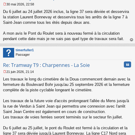
30 mai 2026, 22:58
M
Du 6 juillet au 24 juillet 2026 inclus, la ligne 37 sera déviée et desservira
e
s
la station Laurent Bonnevay et desservira tous les arrêts de la ligne 7 à
s
Saint-Jean comme tous les étés depuis deux ans.
a
g
A mon avis le Pont du Roulet sera à nouveau fermé à la circulation
e
pendant cette date mais je ne sais pas quel type de travaux sera fait.
n
o
au
n
t
timerfuller1
l
Passager
u
Cita
Re: Tramway T9 : Charpennes - La Soie
21 juin 2026, 21:14
M
Les travaux le long du cimetière de la Doua commencent demain avec la
e
s
fermeture du Boulevard Bohr jusqu'au 25 septembre 2026 et la fermeture
s
complète de la piste cyclable longeant le cimetière.
a
g
Les travaux de la future voie d'accès prolongeant l'allée du Mens jusqu'à
e
la rue de Verdun à Saint Jean qui permettra une connexion avec l'arrêt
n
o
Saint Jean Centre est également en cours de construction.
n
Les travaux de voies ferrées seront terminés sur le secteur fin juillet.
l
u
Du 6 juillet au 25 juillet, le pont du Roulet est fermé à la circulation et la
ligne 37 sera déviée jusqu'à Laurent Bonnevay. La ligne C17 Nord sera