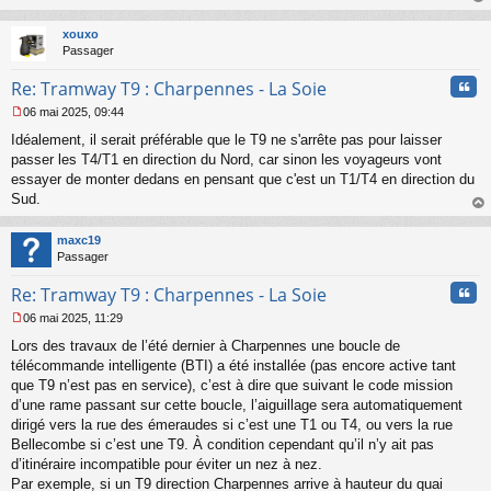
s
au
a
t
xouxo
g
Passager
e
n
Cita
Re: Tramway T9 : Charpennes - La Soie
o
n
06 mai 2025, 09:44
l
M
u
Idéalement, il serait préférable que le T9 ne s'arrête pas pour laisser
e
s
passer les T4/T1 en direction du Nord, car sinon les voyageurs vont
s
essayer de monter dedans en pensant que c'est un T1/T4 en direction du
a
Sud.
g
au
e
t
n
maxc19
o
Passager
n
Cita
l
Re: Tramway T9 : Charpennes - La Soie
u
06 mai 2025, 11:29
M
Lors des travaux de l’été dernier à Charpennes une boucle de
e
s
télécommande intelligente (BTI) a été installée (pas encore active tant
s
que T9 n’est pas en service), c’est à dire que suivant le code mission
a
d’une rame passant sur cette boucle, l’aiguillage sera automatiquement
g
dirigé vers la rue des émeraudes si c’est une T1 ou T4, ou vers la rue
e
Bellecombe si c’est une T9. À condition cependant qu’il n’y ait pas
n
o
d’itinéraire incompatible pour éviter un nez à nez.
n
Par exemple, si un T9 direction Charpennes arrive à hauteur du quai