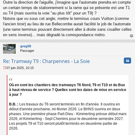
n
Outre la direction de l'aiguille, j'imagine que l'automate prendra en compte
o
un certain temps de stationnement si la rame qui se présente est une T1
n
ou T4 (mais ouvrira la voie "au plus tôt" pour un T9) ?
l
Notons que vu sous cet angle, mettre le terminus cours Vuitton (comme
u
l'ancien tiroir) au lieu de rue Bellecombe aurait facilité le job de l'automate
(une rame terminus pouvant directement aller à droite sans cisailler celles
en sens inverse)... mais dégradé la correspondance métro.
au
t
greg59
Passager
Cita
Re: Tramway T9 : Charpennes - La Soie
07 juin 2025, 10:15
M
e
s
s
Où en sont les chantiers des tramways T6 Nord, T9 et T10 et du Bus
a
à haut niveau de service ? Quelles sont les dates de mise en service
g
à jour ?
e
n
B.B. :
Les travaux du T6 seront terminés en fin d'année. Il ouvrira en
o
début d'année prochaine, mi-février 2026. Le BHNS ouvrira en deux
n
phases. Une première phase Part-Dieu - Kimmerling prévue début mars
l
2026, et Kimmerling - Sept Chemins pour le deuxième semestre 2027.
u
Les projets T9 et T10 seront plutôt terminés en deuxième partie de
2026.