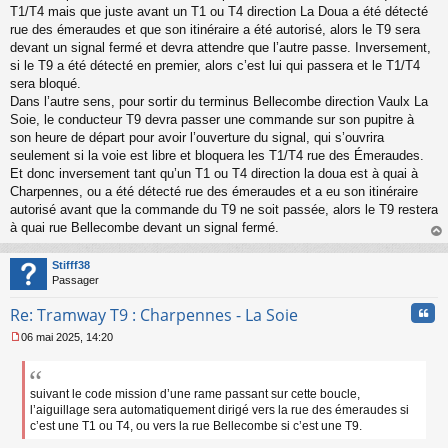
l
T1/T4 mais que juste avant un T1 ou T4 direction La Doua a été détecté
u
rue des émeraudes et que son itinéraire a été autorisé, alors le T9 sera
devant un signal fermé et devra attendre que l’autre passe. Inversement,
si le T9 a été détecté en premier, alors c’est lui qui passera et le T1/T4
sera bloqué.
Dans l’autre sens, pour sortir du terminus Bellecombe direction Vaulx La
Soie, le conducteur T9 devra passer une commande sur son pupitre à
son heure de départ pour avoir l’ouverture du signal, qui s’ouvrira
seulement si la voie est libre et bloquera les T1/T4 rue des Émeraudes.
Et donc inversement tant qu’un T1 ou T4 direction la doua est à quai à
Charpennes, ou a été détecté rue des émeraudes et a eu son itinéraire
autorisé avant que la commande du T9 ne soit passée, alors le T9 restera
à quai rue Bellecombe devant un signal fermé.
au
t
Stifff38
Passager
Cita
Re: Tramway T9 : Charpennes - La Soie
06 mai 2025, 14:20
M
e
s
s
suivant le code mission d’une rame passant sur cette boucle,
a
l’aiguillage sera automatiquement dirigé vers la rue des émeraudes si
g
c’est une T1 ou T4, ou vers la rue Bellecombe si c’est une T9.
e