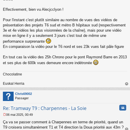
s
s
Effectivement, bien vu Alecjcclyon !
a
g
Pour l'instant c'est plutôt similaire au nombre de vues des vidéos de
e
présentation des projets T6 sud et métro B hôpitaux sud (respectivement
n
o
3e et 4e vidéos les plus visionnées de la chaîne), mais pour une vidéo
n
mise en ligne il y a seulement 3 jours c'est tout de même une
l
performance surprenante
u
En comparaison la vidéo pour le T6 nord et ses 23k vues fait pâle figure
En tout cas la vidéo des 25h Chrono pour le pont Raymond Barre en 2013
et ses plus de 600k vues demeure encore indétronée
Chocolatine
Euskal Herria
au
t
Chris69002
Passager
Cita
Re: Tramway T9 : Charpennes - La Soie
06 mai 2025, 00:49
M
Ça va se passer comment à Charpennes en terme de priorité, quand un
e
s
T9 croisera simultanément T1 et T4 direction la Doua priorité aux 43m ?