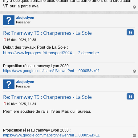
Il y a quelques semaine elles étaient sur la partie amont et la circulation
VP sur la partie aval.
au
t
alecjcclyon
Passager
Cita
Re: Tramway T9 : Charpennes - La Soie
16 déc. 2024, 19:38
M
Début des travaux Pont de La Soie :
e
s
https://www.leprogres.fr/transport/2024 ... 7-decembre
s
a
Proposition réseau tramway Lyon 2030 :
g
https://www.google.com/maps/d/viewer?mi ... 00005&z=11
e
n
au
o
t
alecjcclyon
n
Passager
l
u
Cita
Re: Tramway T9 : Charpennes - La Soie
10 févr. 2025, 14:34
M
Première soudure de rails T9 au Mas du Taureau.
e
s
s
a
Proposition réseau tramway Lyon 2030 :
g
https://www.google.com/maps/d/viewer?mi ... 00005&z=11
e