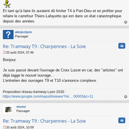
e
n
o
Et tant qu’à faire ils auraient dû limiter T4 à Part-Dieu et en profiter pour
n
refaire le carrefour Thiers-Lafayette qui est dans un état catastrophique
l
depuis des années.
u
au
t
alecjcclyon
Passager
Cita
Re: Tramway T9 : Charpennes - La Soie
20 août 2024, 07:46
M
Bonjour,
e
s
s
Je suis passé devant l'ouvrage de Croix Luizet en car, des "artistes" ont
a
déjà tagge le nouvel ouvrage...
g
L'entretien des ouvrages T9 et T10 s'annonce complexe.
e
n
o
Proposition réseau tramway Lyon 2030 :
n
https://www.google.com/maps/d/viewer?mi ... 00005&z=11
l
au
u
t
xouxo
Passager
Cita
Re: Tramway T9 : Charpennes - La Soie
20 août 2024, 10:09