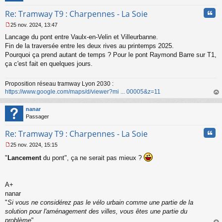
l
u
Cita
Re: Tramway T9 : Charpennes - La Soie
25 nov. 2024, 13:47
M
Lancage du pont entre Vaulx-en-Velin et Villeurbanne.
e
s
Fin de la traversée entre les deux rives au printemps 2025.
s
Pourquoi ça prend autant de temps ? Pour le pont Raymond Barre sur T1,
a
ça c'est fait en quelques jours.
g
e
n
Proposition réseau tramway Lyon 2030 :
o
https://www.google.com/maps/d/viewer?mi ... 00005&z=11
n
au
l
t
nanar
u
Passager
Cita
Re: Tramway T9 : Charpennes - La Soie
25 nov. 2024, 15:15
M
"
Lancement
du pont", ça ne serait pas mieux ?
e
s
s
a
A+
g
nanar
e
"
Si vous ne considérez pas le vélo urbain comme une partie de la
n
o
solution pour l'aménagement des villes, vous êtes une partie du
n
problème
"