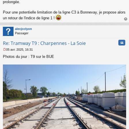
s
prolongée.
a
g
Pour une potentielle limitation de la ligne C3 à Bonnevay, je propose alors
e
un retour de l'indice de ligne 1 !
n
o
au
n
t
alecjcclyon
l
Passager
u
Cita
Re: Tramway T9 : Charpennes - La Soie
05 avr. 2025, 16:31
M
Photos du jour : T9 sur le BUE
e
s
s
a
g
e
n
o
n
l
u