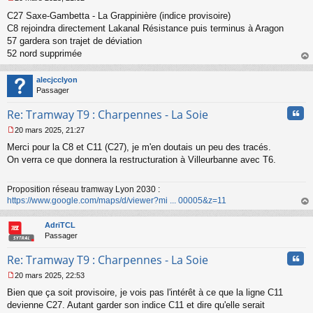
M
C27 Saxe-Gambetta - La Grappinière (indice provisoire)
e
s
C8 rejoindra directement Lakanal Résistance puis terminus à Aragon
s
57 gardera son trajet de déviation
a
52 nord supprimée
g
au
e
t
n
alecjcclyon
o
Passager
n
Cita
l
Re: Tramway T9 : Charpennes - La Soie
u
20 mars 2025, 21:27
M
Merci pour la C8 et C11 (C27), je m'en doutais un peu des tracés.
e
s
On verra ce que donnera la restructuration à Villeurbanne avec T6.
s
a
Proposition réseau tramway Lyon 2030 :
g
https://www.google.com/maps/d/viewer?mi ... 00005&z=11
e
n
au
o
t
AdriTCL
n
Passager
l
u
Cita
Re: Tramway T9 : Charpennes - La Soie
20 mars 2025, 22:53
M
Bien que ça soit provisoire, je vois pas l'intérêt à ce que la ligne C11
e
s
devienne C27. Autant garder son indice C11 et dire qu'elle serait