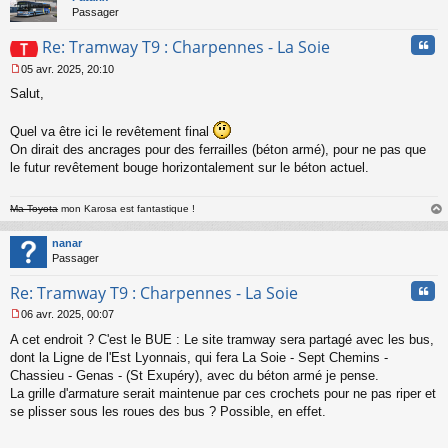
Passager
Cita
Re: Tramway T9 : Charpennes - La Soie
05 avr. 2025, 20:10
M
Salut,
e
s
s
Quel va être ici le revêtement final
a
On dirait des ancrages pour des ferrailles (béton armé), pour ne pas que
g
le futur revêtement bouge horizontalement sur le béton actuel.
e
n
o
Ma Toyota
mon Karosa est fantastique !
n
au
l
t
nanar
u
Passager
Cita
Re: Tramway T9 : Charpennes - La Soie
06 avr. 2025, 00:07
M
A cet endroit ? C'est le BUE : Le site tramway sera partagé avec les bus,
e
s
dont la Ligne de l'Est Lyonnais, qui fera La Soie - Sept Chemins -
s
Chassieu - Genas - (St Exupéry), avec du béton armé je pense.
a
La grille d'armature serait maintenue par ces crochets pour ne pas riper et
g
se plisser sous les roues des bus ? Possible, en effet.
e
n
o