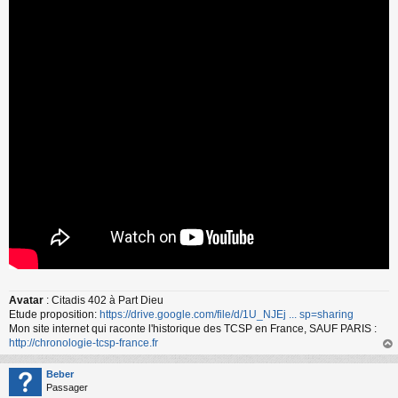
s
s
a
g
e
n
o
n
l
u
Avatar
: Citadis 402 à Part Dieu
Etude proposition:
https://drive.google.com/file/d/1U_NJEj ... sp=sharing
Mon site internet qui raconte l'historique des TCSP en France, SAUF PARIS :
http://chronologie-tcsp-france.fr
au
t
Beber
Passager