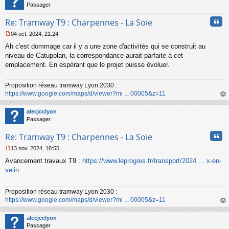
Passager
Cita
Re: Tramway T9 : Charpennes - La Soie
04 oct. 2024, 21:24
M
Ah c'est dommage car il y a une zone d'activités qui se construit au
e
s
niveau de Catupolan, la correspondance aurait parfaite à cet
s
emplacement. En espérant que le projet puisse évoluer.
a
g
Proposition réseau tramway Lyon 2030 :
e
https://www.google.com/maps/d/viewer?mi ... 00005&z=11
n
o
au
n
t
alecjcclyon
l
Passager
u
Cita
Re: Tramway T9 : Charpennes - La Soie
13 nov. 2024, 18:55
M
Avancement travaux T9 :
https://www.leprogres.fr/transport/2024 ... x-en-
e
s
velin
s
a
Proposition réseau tramway Lyon 2030 :
g
https://www.google.com/maps/d/viewer?mi ... 00005&z=11
e
n
au
o
t
alecjcclyon
n
Passager