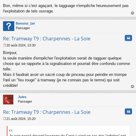
M
Bon, même si c'est agaçant, le tagguage n'empêche heureusement pas
e
s
l'exploitation de tels ouvrage.
s
au
a
t
Benoist_1er
g
Passager
e
n
Cita
Re: Tramway T9 : Charpennes - La Soie
o
n
20 août 2024, 13:30
l
M
u
Bonjour,
e
s
la seule manière d'empêcher l'exploitation serait de tagguer quelque
s
chose qui se rapporte à la signalisation et pourrait être confondu comme
a
telle.
g
Mais il faudrait avoir un sacré coup de pinceau pour peindre en trompe
e
l'œil un "feu rouge" à tramway (je ne connais pas le terme) qui soit
n
o
crédible!
n
au
l
t
Jules
u
Passager
Cita
Re: Tramway T9 : Charpennes - La Soie
21 août 2024, 15:20
M
e
s
s