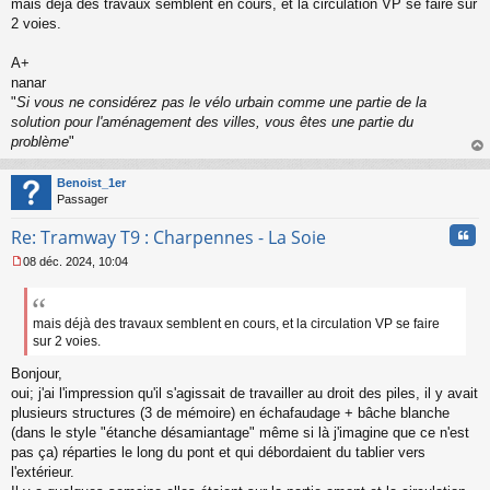
mais déjà des travaux semblent en cours, et la circulation VP se faire sur
2 voies.
A+
nanar
"
Si vous ne considérez pas le vélo urbain comme une partie de la
solution pour l'aménagement des villes, vous êtes une partie du
problème
"
au
t
Benoist_1er
Passager
Cita
Re: Tramway T9 : Charpennes - La Soie
08 déc. 2024, 10:04
M
e
s
s
mais déjà des travaux semblent en cours, et la circulation VP se faire
a
sur 2 voies.
g
e
Bonjour,
n
oui; j'ai l'impression qu'il s'agissait de travailler au droit des piles, il y avait
o
plusieurs structures (3 de mémoire) en échafaudage + bâche blanche
n
(dans le style "étanche désamiantage" même si là j'imagine que ce n'est
l
pas ça) réparties le long du pont et qui débordaient du tablier vers
u
l'extérieur.