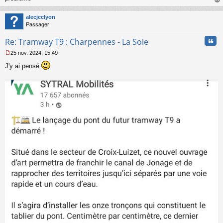
l
au
u
t
alecjcclyon
Passager
Cita
Re: Tramway T9 : Charpennes - La Soie
25 nov. 2024, 15:49
M
J'y ai pensé
e
s
s
a
g
e
n
o
n
l
u