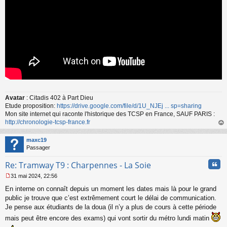
u
Avatar
: Citadis 402 à Part Dieu
Etude proposition:
https://drive.google.com/file/d/1U_NJEj ... sp=sharing
Mon site internet qui raconte l'historique des TCSP en France, SAUF PARIS :
http://chronologie-tcsp-france.fr
au
t
maxc19
Passager
Cita
Re: Tramway T9 : Charpennes - La Soie
31 mai 2024, 22:56
M
En interne on connaît depuis un moment les dates mais là pour le grand
e
s
public je trouve que c’est extrêmement court le délai de communication.
s
Je pense aux étudiants de la doua (il n’y a plus de cours à cette période
a
mais peut être encore des exams) qui vont sortir du métro lundi matin
g