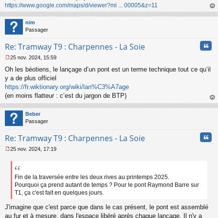
https://www.google.com/maps/d/viewer?mi ... 00005&z=11
au
t
nim
Passager
Cita
Re: Tramway T9 : Charpennes - La Soie
25 nov. 2024, 15:59
M
Oh les béotiens, le lançage d’un pont est un terme technique tout ce qu’il
e
s
y a de plus officiel
s
https://fr.wiktionary.org/wiki/lan%C3%A7age
a
(en moins flatteur : c’est du jargon de BTP)
g
au
e
t
n
Beber
o
Passager
n
Cita
l
Re: Tramway T9 : Charpennes - La Soie
u
25 nov. 2024, 17:19
M
e
s
s
Fin de la traversée entre les deux rives au printemps 2025.
a
Pourquoi ça prend autant de temps ? Pour le pont Raymond Barre sur
g
T1, ça c'est fait en quelques jours.
e
n
J'imagine que c'est parce que dans le cas présent, le pont est assemblé
o
au fur et à mesure, dans l'espace libéré après chaque lançage. Il n'y a