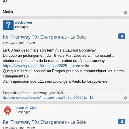
A+
n
o
n
Micka
l
au
u
t
alecjcclyon
Passager
Cita
Re: Tramway T9 : Charpennes - La Soie
20 mars 2025, 19:09
M
Le C3 fera désormais son terminus à Laurent Bonnevay.
e
s
Du coup un prolongement du T9 vers Part Dieu serait intéressant à
s
étudier dans le cadre de la restructuration du réseau tramway.
a
https://www.leprogres.fr/transport/2025 ... x-en-velin
g
Quelqu'un serait il abonné au Progrès pour nous communiquer les autres
e
changements ?
n
o
J'ai l'impression que C11 sera prolongé à Vaulx La Grappienere.
n
l
Proposition réseau tramway Lyon 2030 :
u
https://www.google.com/maps/d/viewer?mi ... 00005&z=11
au
t
Lyon-St-Clair
Passager
Cita
Re: Tramway T9 : Charpennes - La Soie
20 mars 2025, 21:02