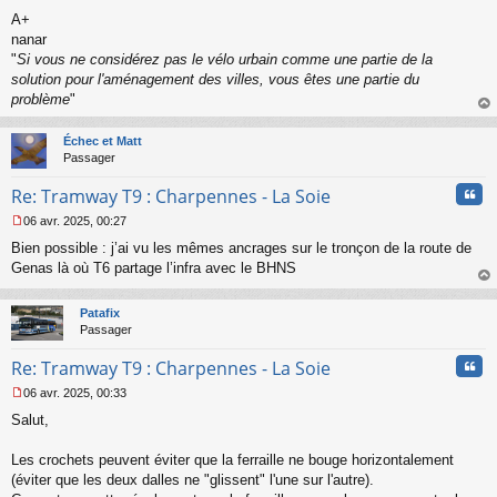
n
A+
l
nanar
u
"
Si vous ne considérez pas le vélo urbain comme une partie de la
solution pour l'aménagement des villes, vous êtes une partie du
problème
"
au
t
Échec et Matt
Passager
Cita
Re: Tramway T9 : Charpennes - La Soie
06 avr. 2025, 00:27
M
Bien possible : j’ai vu les mêmes ancrages sur le tronçon de la route de
e
s
Genas là où T6 partage l’infra avec le BHNS
s
au
a
t
Patafix
g
Passager
e
n
Cita
Re: Tramway T9 : Charpennes - La Soie
o
n
06 avr. 2025, 00:33
l
M
u
Salut,
e
s
s
Les crochets peuvent éviter que la ferraille ne bouge horizontalement
a
(éviter que les deux dalles ne "glissent" l'une sur l'autre).
g