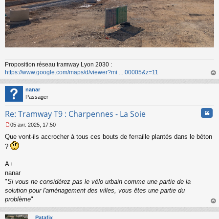
Proposition réseau tramway Lyon 2030 :
https://www.google.com/maps/d/viewer?mi ... 00005&z=11
au
t
nanar
Passager
Cita
Re: Tramway T9 : Charpennes - La Soie
05 avr. 2025, 17:50
M
Que vont-ils accrocher à tous ces bouts de ferraille plantés dans le béton
e
s
?
s
a
A+
g
nanar
e
"
Si vous ne considérez pas le vélo urbain comme une partie de la
n
o
solution pour l'aménagement des villes, vous êtes une partie du
n
problème
"
l
au
u
t
Patafix