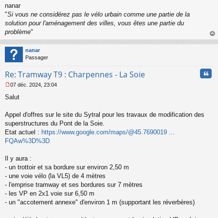
nanar
"
Si vous ne considérez pas le vélo urbain comme une partie de la
solution pour l'aménagement des villes, vous êtes une partie du
problème
"
au
t
nanar
Passager
Cita
Re: Tramway T9 : Charpennes - La Soie
07 déc. 2024, 23:04
M
Salut
e
s
s
Appel d'offres sur le site du Sytral pour les travaux de modification des
a
superstructures du Pont de la Soie.
g
Etat actuel :
https://www.google.com/maps/@45.7690019 ...
e
FQAw%3D%3D
n
o
n
Il y aura :
l
- un trottoir et sa bordure sur environ 2,50 m
u
- une voie vélo (la VL5) de 4 mètres
- l'emprise tramway et ses bordures sur 7 mètres
- les VP en 2x1 voie sur 6,50 m
- un "accotement annexe" d'environ 1 m (supportant les réverbères)