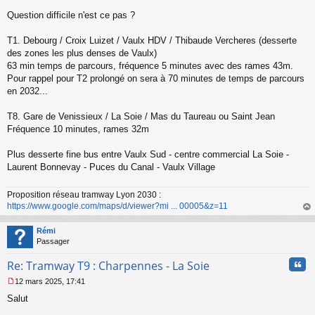
Question difficile n'est ce pas ?
T1. Debourg / Croix Luizet / Vaulx HDV / Thibaude Vercheres (desserte
des zones les plus denses de Vaulx)
63 min temps de parcours, fréquence 5 minutes avec des rames 43m.
Pour rappel pour T2 prolongé on sera à 70 minutes de temps de parcours
en 2032...
T8. Gare de Venissieux / La Soie / Mas du Taureau ou Saint Jean
Fréquence 10 minutes, rames 32m
Plus desserte fine bus entre Vaulx Sud - centre commercial La Soie -
Laurent Bonnevay - Puces du Canal - Vaulx Village
Proposition réseau tramway Lyon 2030 :
https://www.google.com/maps/d/viewer?mi ... 00005&z=11
au
t
Rémi
Passager
Cita
Re: Tramway T9 : Charpennes - La Soie
12 mars 2025, 17:41
M
Salut
e
s