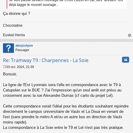
Je suis passé devant l'ouvrage de Croix Luizet en car, des "artistes" ont
a
déjà tagge le nouvel ouvrage...
g
e
Ça étonne qui ?
n
o
Chocolatine
n
l
Euskal Herria
u
au
t
alecjcclyon
Passager
Cita
Re: Tramway T9 : Charpennes - La Soie
03 oct. 2024, 21:39
M
Bonsoir,
e
s
s
La ligne de l'Est Lyonnais sera t'elle en correspondance avec le T9 à
a
Catupolan sur le BUE ? J'ai l'impression qu'un seul arrêt est prévu au
g
croisement avec la rue Alexandre Dumas (cf carto du projet Lel).
e
n
o
Cette correspondance serait l'idéal pour les étudiants souhaitant rejoindre
n
directement le campus universitaire de Vaulx et La Doua en venant de
l
l'est (sans prendre le métro A et/ou un autre bus en direction de Vaulx
u
moins rapide).
La correspondance à La Soie entre le T9 et Lel n'est pas très pratique.