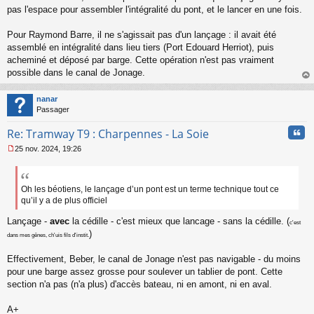
n
pas l'espace pour assembler l'intégralité du pont, et le lancer en une fois.
l
u
Pour Raymond Barre, il ne s'agissait pas d'un lançage : il avait été
assemblé en intégralité dans lieu tiers (Port Edouard Herriot), puis
acheminé et déposé par barge. Cette opération n'est pas vraiment
possible dans le canal de Jonage.
au
t
nanar
Passager
Cita
Re: Tramway T9 : Charpennes - La Soie
25 nov. 2024, 19:26
M
e
s
s
Oh les béotiens, le lançage d’un pont est un terme technique tout ce
a
qu’il y a de plus officiel
g
e
Lançage -
avec
la cédille - c'est mieux que lancage - sans la cédille. (
c'est
n
)
dans mes gênes, ch'uis fils d'instit.
o
n
Effectivement, Beber, le canal de Jonage n'est pas navigable - du moins
l
pour une barge assez grosse pour soulever un tablier de pont. Cette
u
section n'a pas (n'a plus) d'accès bateau, ni en amont, ni en aval.
A+