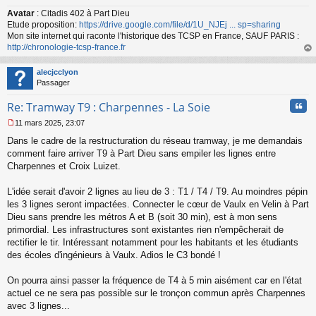
Avatar
: Citadis 402 à Part Dieu
Etude proposition:
https://drive.google.com/file/d/1U_NJEj ... sp=sharing
Mon site internet qui raconte l'historique des TCSP en France, SAUF PARIS :
http://chronologie-tcsp-france.fr
au
t
alecjcclyon
Passager
Cita
Re: Tramway T9 : Charpennes - La Soie
11 mars 2025, 23:07
M
Dans le cadre de la restructuration du réseau tramway, je me demandais
e
s
comment faire arriver T9 à Part Dieu sans empiler les lignes entre
s
Charpennes et Croix Luizet.
a
g
L'idée serait d'avoir 2 lignes au lieu de 3 : T1 / T4 / T9. Au moindres pépin
e
les 3 lignes seront impactées. Connecter le cœur de Vaulx en Velin à Part
n
o
Dieu sans prendre les métros A et B (soit 30 min), est à mon sens
n
primordial. Les infrastructures sont existantes rien n'empêcherait de
l
rectifier le tir. Intéressant notamment pour les habitants et les étudiants
u
des écoles d'ingénieurs à Vaulx. Adios le C3 bondé !
On pourra ainsi passer la fréquence de T4 à 5 min aisément car en l'état
actuel ce ne sera pas possible sur le tronçon commun après Charpennes
avec 3 lignes...