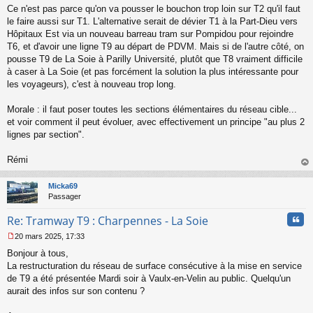
s
Ce n'est pas parce qu'on va pousser le bouchon trop loin sur T2 qu'il faut
a
le faire aussi sur T1. L'alternative serait de dévier T1 à la Part-Dieu vers
g
Hôpitaux Est via un nouveau barreau tram sur Pompidou pour rejoindre
e
T6, et d'avoir une ligne T9 au départ de PDVM. Mais si de l'autre côté, on
n
o
pousse T9 de La Soie à Parilly Université, plutôt que T8 vraiment difficile
n
à caser à La Soie (et pas forcément la solution la plus intéressante pour
l
les voyageurs), c'est à nouveau trop long.
u
Morale : il faut poser toutes les sections élémentaires du réseau cible...
et voir comment il peut évoluer, avec effectivement un principe "au plus 2
lignes par section".
Rémi
au
t
Micka69
Passager
Cita
Re: Tramway T9 : Charpennes - La Soie
20 mars 2025, 17:33
M
Bonjour à tous,
e
s
La restructuration du réseau de surface consécutive à la mise en service
s
de T9 a été présentée Mardi soir à Vaulx-en-Velin au public. Quelqu'un
a
aurait des infos sur son contenu ?
g
e