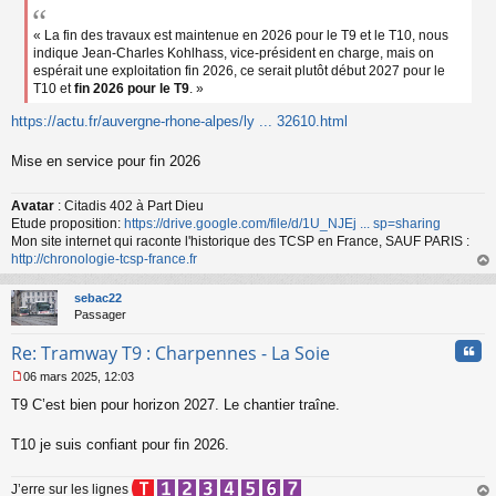
e
s
s
« La fin des travaux est maintenue en 2026 pour le T9 et le T10, nous
a
indique Jean-Charles Kohlhass, vice-président en charge, mais on
g
espérait une exploitation fin 2026, ce serait plutôt début 2027 pour le
e
T10 et
fin 2026 pour le T9
. »
n
o
https://actu.fr/auvergne-rhone-alpes/ly ... 32610.html
n
l
Mise en service pour fin 2026
u
Avatar
: Citadis 402 à Part Dieu
Etude proposition:
https://drive.google.com/file/d/1U_NJEj ... sp=sharing
Mon site internet qui raconte l'historique des TCSP en France, SAUF PARIS :
http://chronologie-tcsp-france.fr
au
t
sebac22
Passager
Cita
Re: Tramway T9 : Charpennes - La Soie
06 mars 2025, 12:03
M
T9 C’est bien pour horizon 2027. Le chantier traîne.
e
s
s
T10 je suis confiant pour fin 2026.
a
g
J’erre sur les lignes
e