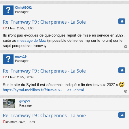
n
au
o
t
Chris69002
n
Passager
l
u
Cita
Re: Tramway T9 : Charpennes - La Soie
11 févr. 2025, 01:06
M
Ils n'ont pas évoqués de quelconques report de mise en service en 2027,
e
s
suite au
message de Max
(impossible de lire les mp sur le forum) sur le
s
sujet perspective tramway.
a
au
g
t
maxc19
e
Passager
n
o
Cita
Re: Tramway T9 : Charpennes - La Soie
n
l
11 févr. 2025, 08:39
u
M
Sur le site du Sytral il est désormais indiqué « fin des travaux 2027 »
e
s
https://sytral-mobilites.fr/fr/travaux- ... es_-r.html
s
au
a
t
greg59
g
Passager
e
n
Cita
Re: Tramway T9 : Charpennes - La Soie
o
n
05 mars 2025, 19:24
l
M
u