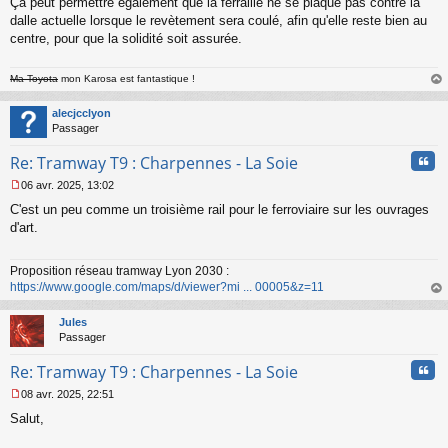
Ça peut permettre également que la ferraille ne se plaque pas contre la
e
dalle actuelle lorsque le revètement sera coulé, afin qu'elle reste bien au
n
o
centre, pour que la solidité soit assurée.
n
l
Ma Toyota
mon Karosa est fantastique !
u
au
t
alecjcclyon
Passager
Cita
Re: Tramway T9 : Charpennes - La Soie
06 avr. 2025, 13:02
M
C'est un peu comme un troisième rail pour le ferroviaire sur les ouvrages
e
s
d'art.
s
a
Proposition réseau tramway Lyon 2030 :
g
https://www.google.com/maps/d/viewer?mi ... 00005&z=11
e
n
au
o
t
Jules
n
Passager
l
u
Cita
Re: Tramway T9 : Charpennes - La Soie
08 avr. 2025, 22:51
M
Salut,
e
s