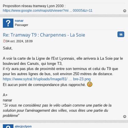
Proposition réseau tramway Lyon 2030 :
https://www.google.com/maps/d/viewer?mi ... 00005&z=11
au
t
nanar
Passager
Cita
Re: Tramway T9 : Charpennes - La Soie
04 oct. 2024, 18:09
M
Salut,
e
s
s
A voir la carte de la Ligne de l'Est Lyonnais, elle arrivera à La Soie par le
a
boulevard des Canuts, qui longe T3,
g
il n'y aura pas plus de proximité entre son terminus et celui du T9 que
e
pour les autres lignes de bus, soit environ 250 mètres de distance.
n
o
https://www.sytral.fr/uploads/Image/81/ ... bre-23.png
n
Et aucun point de correspondance plus rapproché.
l
u
A+
nanar
"
Si vous ne considérez pas le vélo urbain comme une partie de la
solution pour l'aménagement des villes, vous êtes une partie du
problème
"
au
t
alecjcclyon