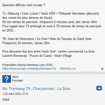
Question difficile n'est ce pas ?
T1. Debourg / Croix Luizet / Vaulx HDV / Thibaude Vercheres (desserte
des zones les plus denses de Vaulx)
63 min temps de parcours, fréquence 5 minutes avec des rames 43m.
Pour rappel pour T2 prolongé on sera à 70 minutes de temps de parcours
en 2032...
T8. Gare de Venissieux / La Soie / Mas du Taureau ou Saint Jean
Fréquence 10 minutes, rames 32m
Plus desserte fine bus entre Vaulx Sud - centre commercial La Soie -
Laurent Bonnevay - Puces du Canal - Vaulx Village
Proposition réseau tramway Lyon 2030 :
https://www.google.com/maps/d/viewer?mi ... 00005&z=11
au
t
Rémi
Passager
Cita
Re: Tramway T9 : Charpennes - La Soie
12 mars 2025, 17:41
M
Salut
e
s