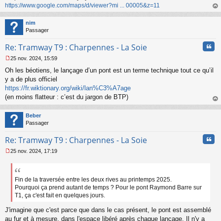
https://www.google.com/maps/d/viewer?mi ... 00005&z=11
au
t
nim
Passager
Cita
Re: Tramway T9 : Charpennes - La Soie
25 nov. 2024, 15:59
M
Oh les béotiens, le lançage d’un pont est un terme technique tout ce qu’il
e
s
y a de plus officiel
s
https://fr.wiktionary.org/wiki/lan%C3%A7age
a
(en moins flatteur : c’est du jargon de BTP)
g
au
e
t
n
Beber
o
Passager
n
Cita
l
Re: Tramway T9 : Charpennes - La Soie
u
25 nov. 2024, 17:19
M
e
s
s
Fin de la traversée entre les deux rives au printemps 2025.
a
Pourquoi ça prend autant de temps ? Pour le pont Raymond Barre sur
g
T1, ça c'est fait en quelques jours.
e
n
J'imagine que c'est parce que dans le cas présent, le pont est assemblé
o
au fur et à mesure, dans l'espace libéré après chaque lançage. Il n'y a