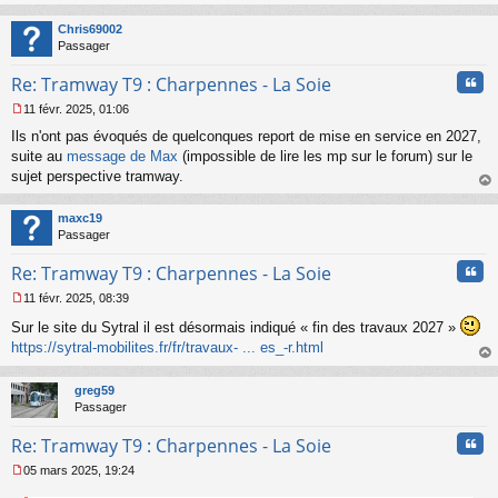
n
au
o
t
Chris69002
n
Passager
l
u
Cita
Re: Tramway T9 : Charpennes - La Soie
11 févr. 2025, 01:06
M
Ils n'ont pas évoqués de quelconques report de mise en service en 2027,
e
s
suite au
message de Max
(impossible de lire les mp sur le forum) sur le
s
sujet perspective tramway.
a
au
g
t
maxc19
e
Passager
n
o
Cita
Re: Tramway T9 : Charpennes - La Soie
n
l
11 févr. 2025, 08:39
u
M
Sur le site du Sytral il est désormais indiqué « fin des travaux 2027 »
e
s
https://sytral-mobilites.fr/fr/travaux- ... es_-r.html
s
au
a
t
greg59
g
Passager
e
n
Cita
Re: Tramway T9 : Charpennes - La Soie
o
n
05 mars 2025, 19:24
l
M
u