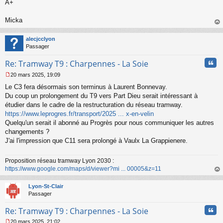
A+
n
o
n
Micka
l
au
u
t
alecjcclyon
Passager
Cita
Re: Tramway T9 : Charpennes - La Soie
20 mars 2025, 19:09
M
Le C3 fera désormais son terminus à Laurent Bonnevay.
e
s
Du coup un prolongement du T9 vers Part Dieu serait intéressant à
s
étudier dans le cadre de la restructuration du réseau tramway.
a
https://www.leprogres.fr/transport/2025 ... x-en-velin
g
Quelqu'un serait il abonné au Progrès pour nous communiquer les autres
e
changements ?
n
o
J'ai l'impression que C11 sera prolongé à Vaulx La Grappienere.
n
l
Proposition réseau tramway Lyon 2030 :
u
https://www.google.com/maps/d/viewer?mi ... 00005&z=11
au
t
Lyon-St-Clair
Passager
Cita
Re: Tramway T9 : Charpennes - La Soie
20 mars 2025, 21:02