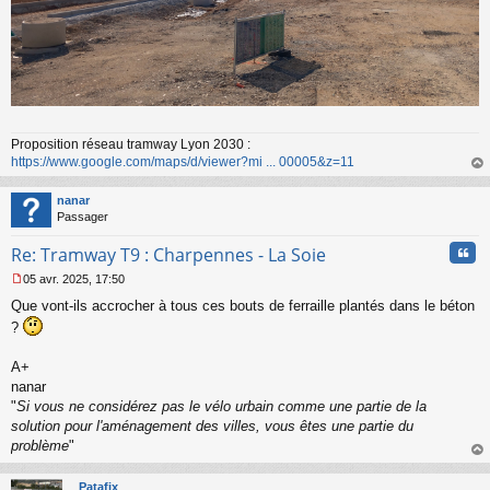
Proposition réseau tramway Lyon 2030 :
https://www.google.com/maps/d/viewer?mi ... 00005&z=11
au
t
nanar
Passager
Cita
Re: Tramway T9 : Charpennes - La Soie
05 avr. 2025, 17:50
M
Que vont-ils accrocher à tous ces bouts de ferraille plantés dans le béton
e
s
?
s
a
A+
g
nanar
e
"
Si vous ne considérez pas le vélo urbain comme une partie de la
n
o
solution pour l'aménagement des villes, vous êtes une partie du
n
problème
"
l
au
u
t
Patafix