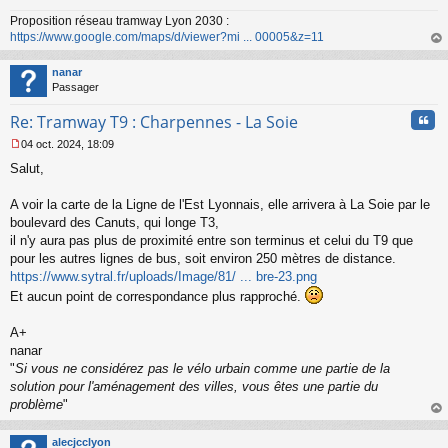
Proposition réseau tramway Lyon 2030 :
https://www.google.com/maps/d/viewer?mi ... 00005&z=11
au
t
nanar
Passager
Cita
Re: Tramway T9 : Charpennes - La Soie
04 oct. 2024, 18:09
M
Salut,
e
s
s
A voir la carte de la Ligne de l'Est Lyonnais, elle arrivera à La Soie par le
a
boulevard des Canuts, qui longe T3,
g
il n'y aura pas plus de proximité entre son terminus et celui du T9 que
e
pour les autres lignes de bus, soit environ 250 mètres de distance.
n
o
https://www.sytral.fr/uploads/Image/81/ ... bre-23.png
n
Et aucun point de correspondance plus rapproché.
l
u
A+
nanar
"
Si vous ne considérez pas le vélo urbain comme une partie de la
solution pour l'aménagement des villes, vous êtes une partie du
problème
"
au
t
alecjcclyon