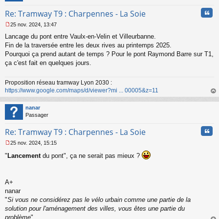
l
u
Cita
Re: Tramway T9 : Charpennes - La Soie
25 nov. 2024, 13:47
M
Lancage du pont entre Vaulx-en-Velin et Villeurbanne.
e
s
Fin de la traversée entre les deux rives au printemps 2025.
s
Pourquoi ça prend autant de temps ? Pour le pont Raymond Barre sur T1,
a
ça c'est fait en quelques jours.
g
e
n
Proposition réseau tramway Lyon 2030 :
o
https://www.google.com/maps/d/viewer?mi ... 00005&z=11
n
au
l
t
nanar
u
Passager
Cita
Re: Tramway T9 : Charpennes - La Soie
25 nov. 2024, 15:15
M
"
Lancement
du pont", ça ne serait pas mieux ?
e
s
s
a
A+
g
nanar
e
"
Si vous ne considérez pas le vélo urbain comme une partie de la
n
o
solution pour l'aménagement des villes, vous êtes une partie du
n
problème
"