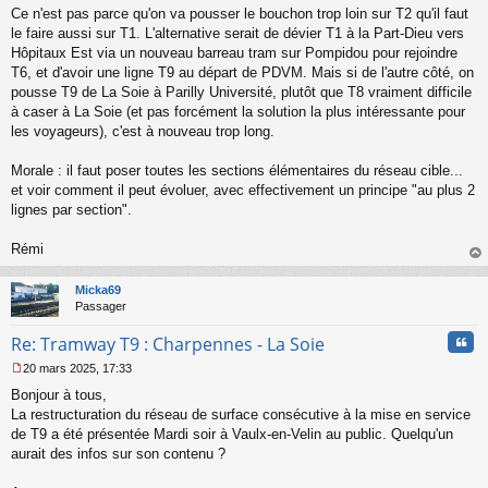
s
Ce n'est pas parce qu'on va pousser le bouchon trop loin sur T2 qu'il faut
a
le faire aussi sur T1. L'alternative serait de dévier T1 à la Part-Dieu vers
g
Hôpitaux Est via un nouveau barreau tram sur Pompidou pour rejoindre
e
T6, et d'avoir une ligne T9 au départ de PDVM. Mais si de l'autre côté, on
n
o
pousse T9 de La Soie à Parilly Université, plutôt que T8 vraiment difficile
n
à caser à La Soie (et pas forcément la solution la plus intéressante pour
l
les voyageurs), c'est à nouveau trop long.
u
Morale : il faut poser toutes les sections élémentaires du réseau cible...
et voir comment il peut évoluer, avec effectivement un principe "au plus 2
lignes par section".
Rémi
au
t
Micka69
Passager
Cita
Re: Tramway T9 : Charpennes - La Soie
20 mars 2025, 17:33
M
Bonjour à tous,
e
s
La restructuration du réseau de surface consécutive à la mise en service
s
de T9 a été présentée Mardi soir à Vaulx-en-Velin au public. Quelqu'un
a
aurait des infos sur son contenu ?
g
e