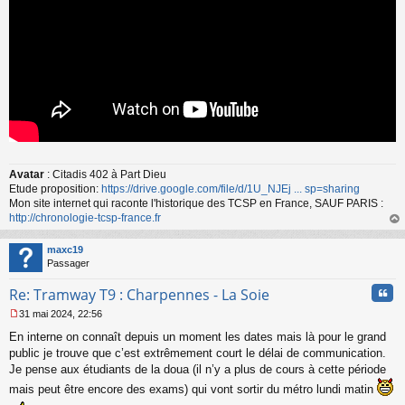
u
Avatar
: Citadis 402 à Part Dieu
Etude proposition:
https://drive.google.com/file/d/1U_NJEj ... sp=sharing
Mon site internet qui raconte l'historique des TCSP en France, SAUF PARIS :
http://chronologie-tcsp-france.fr
au
t
maxc19
Passager
Cita
Re: Tramway T9 : Charpennes - La Soie
31 mai 2024, 22:56
M
En interne on connaît depuis un moment les dates mais là pour le grand
e
s
public je trouve que c’est extrêmement court le délai de communication.
s
Je pense aux étudiants de la doua (il n’y a plus de cours à cette période
a
mais peut être encore des exams) qui vont sortir du métro lundi matin
g