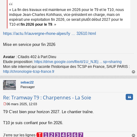
e
s
s
« La fin des travaux est maintenue en 2026 pour le T9 et le T10, nous
a
indique Jean-Charles Kohlhass, vice-président en charge, mais on
g
espérait une exploitation fin 2026, ce serait plutôt début 2027 pour le
e
T10 et
fin 2026 pour le T9
. »
n
o
https://actu.fr/auvergne-rhone-alpes/ly ... 32610.html
n
l
Mise en service pour fin 2026
u
Avatar
: Citadis 402 à Part Dieu
Etude proposition:
https://drive.google.com/file/d/1U_NJEj ... sp=sharing
Mon site internet qui raconte l'historique des TCSP en France, SAUF PARIS :
http://chronologie-tcsp-france.fr
au
t
sebac22
Passager
Cita
Re: Tramway T9 : Charpennes - La Soie
06 mars 2025, 12:03
M
T9 C’est bien pour horizon 2027. Le chantier traîne.
e
s
s
T10 je suis confiant pour fin 2026.
a
g
J’erre sur les lignes
e