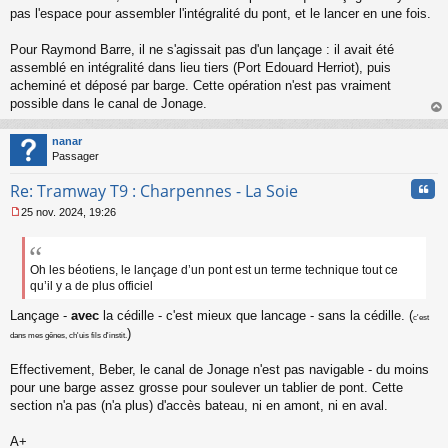
n
pas l'espace pour assembler l'intégralité du pont, et le lancer en une fois.
l
u
Pour Raymond Barre, il ne s'agissait pas d'un lançage : il avait été
assemblé en intégralité dans lieu tiers (Port Edouard Herriot), puis
acheminé et déposé par barge. Cette opération n'est pas vraiment
possible dans le canal de Jonage.
au
t
nanar
Passager
Cita
Re: Tramway T9 : Charpennes - La Soie
25 nov. 2024, 19:26
M
e
s
s
Oh les béotiens, le lançage d’un pont est un terme technique tout ce
a
qu’il y a de plus officiel
g
e
Lançage -
avec
la cédille - c'est mieux que lancage - sans la cédille. (
c'est
n
)
dans mes gênes, ch'uis fils d'instit.
o
n
Effectivement, Beber, le canal de Jonage n'est pas navigable - du moins
l
pour une barge assez grosse pour soulever un tablier de pont. Cette
u
section n'a pas (n'a plus) d'accès bateau, ni en amont, ni en aval.
A+