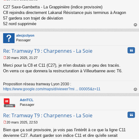
M
C27 Saxe-Gambetta - La Grappinière (indice provisoire)
e
s
C8 rejoindra directement Lakanal Résistance puis terminus à Aragon
s
57 gardera son trajet de déviation
a
52 nord supprimée
g
au
e
t
n
alecjcclyon
o
Passager
n
Cita
l
Re: Tramway T9 : Charpennes - La Soie
u
20 mars 2025, 21:27
M
Merci pour la C8 et C11 (C27), je m'en doutais un peu des tracés.
e
s
On verra ce que donnera la restructuration à Villeurbanne avec T6.
s
a
Proposition réseau tramway Lyon 2030 :
g
https://www.google.com/maps/d/viewer?mi ... 00005&z=11
e
n
au
o
t
AdriTCL
n
Passager
l
u
Cita
Re: Tramway T9 : Charpennes - La Soie
20 mars 2025, 22:53
M
Bien que ça soit provisoire, je vois pas l'intérêt à ce que la ligne C11
e
s
devienne C27. Autant garder son indice C11 et dire qu'elle serait