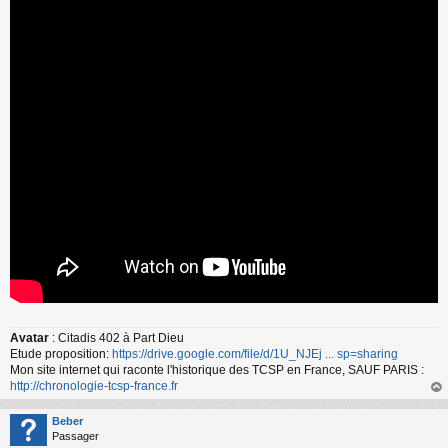
s
s
a
g
e
n
o
n
l
u
Avatar
: Citadis 402 à Part Dieu
Etude proposition:
https://drive.google.com/file/d/1U_NJEj ... sp=sharing
Mon site internet qui raconte l'historique des TCSP en France, SAUF PARIS :
http://chronologie-tcsp-france.fr
au
t
Beber
Passager