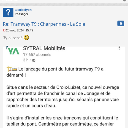
l
au
u
t
alecjcclyon
Passager
Cita
Re: Tramway T9 : Charpennes - La Soie
25 nov. 2024, 15:49
M
J'y ai pensé
e
s
s
a
g
e
n
o
n
l
u