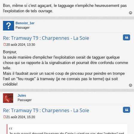
M
Bon, même si c'est agaçant, le tagguage n'empêche heureusement pas
e
s
l'exploitation de tels ouvrage.
s
au
a
t
Benoist_1er
g
Passager
e
n
Cita
Re: Tramway T9 : Charpennes - La Soie
o
n
20 août 2024, 13:30
l
M
u
Bonjour,
e
s
la seule manière d'empêcher l'exploitation serait de tagguer quelque
s
chose qui se rapporte à la signalisation et pourrait être confondu comme
a
telle.
g
Mais il faudrait avoir un sacré coup de pinceau pour peindre en trompe
e
l'œil un "feu rouge" à tramway (je ne connais pas le terme) qui soit
n
o
crédible!
n
au
l
t
Jules
u
Passager
Cita
Re: Tramway T9 : Charpennes - La Soie
21 août 2024, 15:20
M
e
s
s