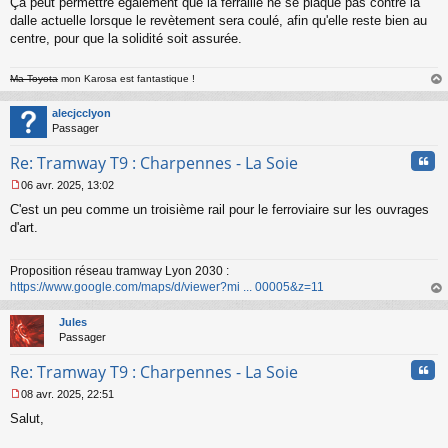
Ça peut permettre également que la ferraille ne se plaque pas contre la
e
dalle actuelle lorsque le revètement sera coulé, afin qu'elle reste bien au
n
o
centre, pour que la solidité soit assurée.
n
l
Ma Toyota
mon Karosa est fantastique !
u
au
t
alecjcclyon
Passager
Cita
Re: Tramway T9 : Charpennes - La Soie
06 avr. 2025, 13:02
M
C'est un peu comme un troisième rail pour le ferroviaire sur les ouvrages
e
s
d'art.
s
a
Proposition réseau tramway Lyon 2030 :
g
https://www.google.com/maps/d/viewer?mi ... 00005&z=11
e
n
au
o
t
Jules
n
Passager
l
u
Cita
Re: Tramway T9 : Charpennes - La Soie
08 avr. 2025, 22:51
M
Salut,
e
s