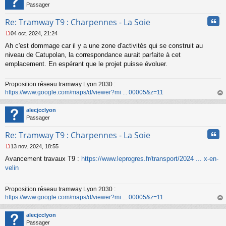
Passager
Cita
Re: Tramway T9 : Charpennes - La Soie
04 oct. 2024, 21:24
M
Ah c'est dommage car il y a une zone d'activités qui se construit au
e
s
niveau de Catupolan, la correspondance aurait parfaite à cet
s
emplacement. En espérant que le projet puisse évoluer.
a
g
Proposition réseau tramway Lyon 2030 :
e
https://www.google.com/maps/d/viewer?mi ... 00005&z=11
n
o
au
n
t
alecjcclyon
l
Passager
u
Cita
Re: Tramway T9 : Charpennes - La Soie
13 nov. 2024, 18:55
M
Avancement travaux T9 :
https://www.leprogres.fr/transport/2024 ... x-en-
e
s
velin
s
a
Proposition réseau tramway Lyon 2030 :
g
https://www.google.com/maps/d/viewer?mi ... 00005&z=11
e
n
au
o
t
alecjcclyon
n
Passager