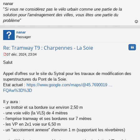
nanar
"
Si vous ne considérez pas le vélo urbain comme une partie de la
solution pour l'aménagement des villes, vous êtes une partie du
problème
"
au
t
nanar
Passager
Cita
Re: Tramway T9 : Charpennes - La Soie
07 déc. 2024, 23:04
M
Salut
e
s
s
Appel d'offres sur le site du Sytral pour les travaux de modification des
a
superstructures du Pont de la Soie.
g
Etat actuel :
https://www.google.com/maps/@45.7690019 ...
e
FQAw%3D%3D
n
o
n
Il y aura :
l
- un trottoir et sa bordure sur environ 2,50 m
u
- une voie vélo (la VL5) de 4 mètres
- l'emprise tramway et ses bordures sur 7 mètres
- les VP en 2x1 voie sur 6,50 m
- un "accotement annexe" d'environ 1 m (supportant les réverbères)