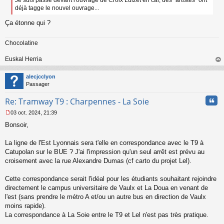
Je suis passé devant l'ouvrage de Croix Luizet en car, des "artistes" ont
a
déjà tagge le nouvel ouvrage...
g
e
Ça étonne qui ?
n
o
Chocolatine
n
l
Euskal Herria
u
au
t
alecjcclyon
Passager
Cita
Re: Tramway T9 : Charpennes - La Soie
03 oct. 2024, 21:39
M
Bonsoir,
e
s
s
La ligne de l'Est Lyonnais sera t'elle en correspondance avec le T9 à
a
Catupolan sur le BUE ? J'ai l'impression qu'un seul arrêt est prévu au
g
croisement avec la rue Alexandre Dumas (cf carto du projet Lel).
e
n
o
Cette correspondance serait l'idéal pour les étudiants souhaitant rejoindre
n
directement le campus universitaire de Vaulx et La Doua en venant de
l
l'est (sans prendre le métro A et/ou un autre bus en direction de Vaulx
u
moins rapide).
La correspondance à La Soie entre le T9 et Lel n'est pas très pratique.