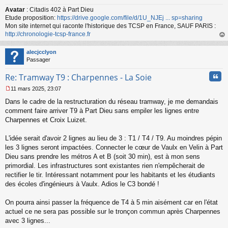
Avatar
: Citadis 402 à Part Dieu
Etude proposition:
https://drive.google.com/file/d/1U_NJEj ... sp=sharing
Mon site internet qui raconte l'historique des TCSP en France, SAUF PARIS :
http://chronologie-tcsp-france.fr
au
t
alecjcclyon
Passager
Cita
Re: Tramway T9 : Charpennes - La Soie
11 mars 2025, 23:07
M
Dans le cadre de la restructuration du réseau tramway, je me demandais
e
s
comment faire arriver T9 à Part Dieu sans empiler les lignes entre
s
Charpennes et Croix Luizet.
a
g
L'idée serait d'avoir 2 lignes au lieu de 3 : T1 / T4 / T9. Au moindres pépin
e
les 3 lignes seront impactées. Connecter le cœur de Vaulx en Velin à Part
n
o
Dieu sans prendre les métros A et B (soit 30 min), est à mon sens
n
primordial. Les infrastructures sont existantes rien n'empêcherait de
l
rectifier le tir. Intéressant notamment pour les habitants et les étudiants
u
des écoles d'ingénieurs à Vaulx. Adios le C3 bondé !
On pourra ainsi passer la fréquence de T4 à 5 min aisément car en l'état
actuel ce ne sera pas possible sur le tronçon commun après Charpennes
avec 3 lignes...