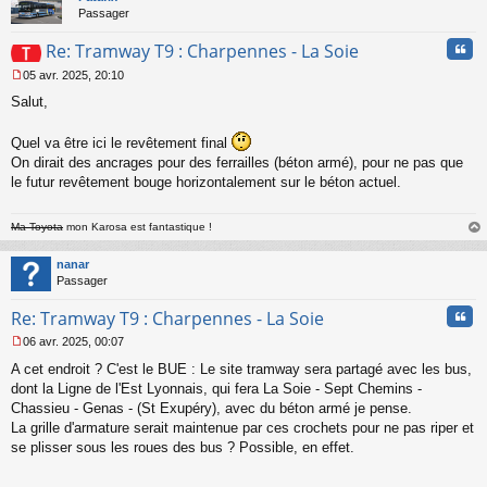
Passager
Cita
Re: Tramway T9 : Charpennes - La Soie
05 avr. 2025, 20:10
M
Salut,
e
s
s
Quel va être ici le revêtement final
a
On dirait des ancrages pour des ferrailles (béton armé), pour ne pas que
g
le futur revêtement bouge horizontalement sur le béton actuel.
e
n
o
Ma Toyota
mon Karosa est fantastique !
n
au
l
t
nanar
u
Passager
Cita
Re: Tramway T9 : Charpennes - La Soie
06 avr. 2025, 00:07
M
A cet endroit ? C'est le BUE : Le site tramway sera partagé avec les bus,
e
s
dont la Ligne de l'Est Lyonnais, qui fera La Soie - Sept Chemins -
s
Chassieu - Genas - (St Exupéry), avec du béton armé je pense.
a
La grille d'armature serait maintenue par ces crochets pour ne pas riper et
g
se plisser sous les roues des bus ? Possible, en effet.
e
n
o