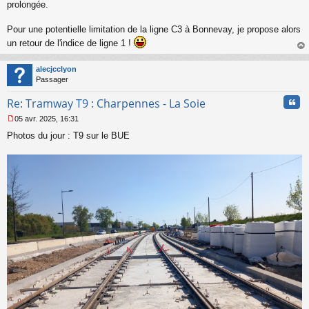
s
prolongée.
a
g
Pour une potentielle limitation de la ligne C3 à Bonnevay, je propose alors
e
un retour de l'indice de ligne 1 !
n
o
au
n
t
alecjcclyon
l
Passager
u
Cita
Re: Tramway T9 : Charpennes - La Soie
05 avr. 2025, 16:31
M
Photos du jour : T9 sur le BUE
e
s
s
a
g
e
n
o
n
l
u