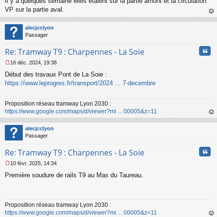
Il y a quelques semaine elles étaient sur la partie amont et la circulation
VP sur la partie aval.
au
t
alecjcclyon
Passager
Cita
Re: Tramway T9 : Charpennes - La Soie
16 déc. 2024, 19:38
M
Début des travaux Pont de La Soie :
e
s
https://www.leprogres.fr/transport/2024 ... 7-decembre
s
a
Proposition réseau tramway Lyon 2030 :
g
https://www.google.com/maps/d/viewer?mi ... 00005&z=11
e
n
au
o
t
alecjcclyon
n
Passager
l
u
Cita
Re: Tramway T9 : Charpennes - La Soie
10 févr. 2025, 14:34
M
Première soudure de rails T9 au Mas du Taureau.
e
s
s
a
Proposition réseau tramway Lyon 2030 :
g
https://www.google.com/maps/d/viewer?mi ... 00005&z=11
e