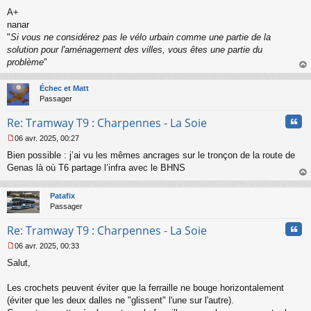
n
A+
l
nanar
u
"
Si vous ne considérez pas le vélo urbain comme une partie de la
solution pour l'aménagement des villes, vous êtes une partie du
problème
"
au
t
Échec et Matt
Passager
Cita
Re: Tramway T9 : Charpennes - La Soie
06 avr. 2025, 00:27
M
Bien possible : j’ai vu les mêmes ancrages sur le tronçon de la route de
e
s
Genas là où T6 partage l’infra avec le BHNS
s
au
a
t
Patafix
g
Passager
e
n
Cita
Re: Tramway T9 : Charpennes - La Soie
o
n
06 avr. 2025, 00:33
l
M
u
Salut,
e
s
s
Les crochets peuvent éviter que la ferraille ne bouge horizontalement
a
(éviter que les deux dalles ne "glissent" l'une sur l'autre).
g