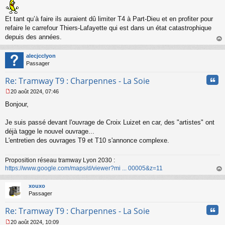
e
n
o
Et tant qu’à faire ils auraient dû limiter T4 à Part-Dieu et en profiter pour
n
refaire le carrefour Thiers-Lafayette qui est dans un état catastrophique
l
depuis des années.
u
au
t
alecjcclyon
Passager
Cita
Re: Tramway T9 : Charpennes - La Soie
20 août 2024, 07:46
M
Bonjour,
e
s
s
Je suis passé devant l'ouvrage de Croix Luizet en car, des "artistes" ont
a
déjà tagge le nouvel ouvrage...
g
L'entretien des ouvrages T9 et T10 s'annonce complexe.
e
n
o
Proposition réseau tramway Lyon 2030 :
n
https://www.google.com/maps/d/viewer?mi ... 00005&z=11
l
au
u
t
xouxo
Passager
Cita
Re: Tramway T9 : Charpennes - La Soie
20 août 2024, 10:09