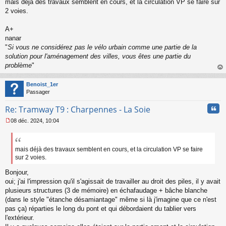
mais déjà des travaux semblent en cours, et la circulation VP se faire sur
2 voies.
A+
nanar
"
Si vous ne considérez pas le vélo urbain comme une partie de la
solution pour l'aménagement des villes, vous êtes une partie du
problème
"
au
t
Benoist_1er
Passager
Cita
Re: Tramway T9 : Charpennes - La Soie
08 déc. 2024, 10:04
M
e
s
s
mais déjà des travaux semblent en cours, et la circulation VP se faire
a
sur 2 voies.
g
e
Bonjour,
n
oui; j'ai l'impression qu'il s'agissait de travailler au droit des piles, il y avait
o
plusieurs structures (3 de mémoire) en échafaudage + bâche blanche
n
(dans le style "étanche désamiantage" même si là j'imagine que ce n'est
l
pas ça) réparties le long du pont et qui débordaient du tablier vers
u
l'extérieur.