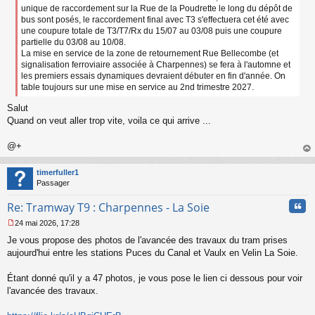
e
unique de raccordement sur la Rue de la Poudrette le long du dépôt de
n
bus sont posés, le raccordement final avec T3 s'effectuera cet été avec
o
une coupure totale de T3/T7/Rx du 15/07 au 03/08 puis une coupure
n
partielle du 03/08 au 10/08.
l
La mise en service de la zone de retournement Rue Bellecombe (et
u
signalisation ferroviaire associée à Charpennes) se fera à l'automne et
les premiers essais dynamiques devraient débuter en fin d'année. On
table toujours sur une mise en service au 2nd trimestre 2027.
Salut
Quand on veut aller trop vite, voila ce qui arrive ...
@+
au
t
timerfuller1
Passager
Cita
Re: Tramway T9 : Charpennes - La Soie
24 mai 2026, 17:28
M
Je vous propose des photos de l'avancée des travaux du tram prises
e
s
aujourd'hui entre les stations Puces du Canal et Vaulx en Velin La Soie.
s
a
Étant donné qu'il y a 47 photos, je vous pose le lien ci dessous pour voir
g
l'avancée des travaux.
e
n