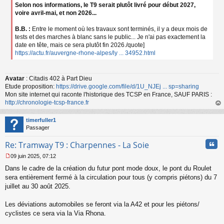
Selon nos informations, le T9 serait plutôt livré pour début 2027,
voire avril-mai, et non 2026...
B.B. :
Entre le moment où les travaux sont terminés, il y a deux mois de
tests et des marches à blanc sans le public... Je n'ai pas exactement la
date en tête, mais ce sera plutôt fin 2026./quote]
https://actu.fr/auvergne-rhone-alpes/ly ... 34952.html
Avatar
: Citadis 402 à Part Dieu
Etude proposition:
https://drive.google.com/file/d/1U_NJEj ... sp=sharing
Mon site internet qui raconte l'historique des TCSP en France, SAUF PARIS :
http://chronologie-tcsp-france.fr
au
t
timerfuller1
Passager
Cita
Re: Tramway T9 : Charpennes - La Soie
09 juin 2025, 07:12
M
Dans le cadre de la création du futur pont mode doux, le pont du Roulet
e
s
sera entièrement fermé à la circulation pour tous (y compris piétons) du 7
s
juillet au 30 août 2025.
a
g
Les déviations automobiles se feront via la A42 et pour les piétons/
e
cyclistes ce sera via la Via Rhona.
n
o