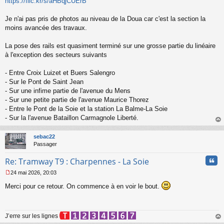
o
https://flic.kr/s/aHBqjCUErB
n
l
Je n'ai pas pris de photos au niveau de la Doua car c'est la section la
u
moins avancée des travaux.
La pose des rails est quasiment terminé sur une grosse partie du linéaire
à l'exception des secteurs suivants
- Entre Croix Luizet et Buers Salengro
- Sur le Pont de Saint Jean
- Sur une infime partie de l'avenue du Mens
- Sur une petite partie de l'avenue Maurice Thorez
- Entre le Pont de la Soie et la station La Balme-La Soie
- Sur la l'avenue Bataillon Carmagnole Liberté.
au
t
sebac22
Passager
Cita
Re: Tramway T9 : Charpennes - La Soie
24 mai 2026, 20:03
M
Merci pour ce retour. On commence à en voir le bout.
e
s
s
a
J’erre sur les lignes
g
e
au