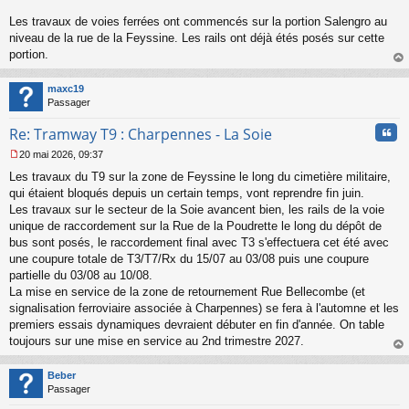
g
Les travaux de voies ferrées ont commencés sur la portion Salengro au
e
niveau de la rue de la Feyssine. Les rails ont déjà étés posés sur cette
n
o
portion.
n
au
l
t
maxc19
u
Passager
Cita
Re: Tramway T9 : Charpennes - La Soie
20 mai 2026, 09:37
M
Les travaux du T9 sur la zone de Feyssine le long du cimetière militaire,
e
s
qui étaient bloqués depuis un certain temps, vont reprendre fin juin.
s
Les travaux sur le secteur de la Soie avancent bien, les rails de la voie
a
unique de raccordement sur la Rue de la Poudrette le long du dépôt de
g
bus sont posés, le raccordement final avec T3 s'effectuera cet été avec
e
une coupure totale de T3/T7/Rx du 15/07 au 03/08 puis une coupure
n
o
partielle du 03/08 au 10/08.
n
La mise en service de la zone de retournement Rue Bellecombe (et
l
signalisation ferroviaire associée à Charpennes) se fera à l'automne et les
u
premiers essais dynamiques devraient débuter en fin d'année. On table
toujours sur une mise en service au 2nd trimestre 2027.
au
t
Beber
Passager