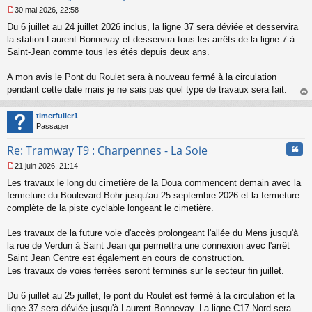
30 mai 2026, 22:58
M
Du 6 juillet au 24 juillet 2026 inclus, la ligne 37 sera déviée et desservira
e
s
la station Laurent Bonnevay et desservira tous les arrêts de la ligne 7 à
s
Saint-Jean comme tous les étés depuis deux ans.
a
g
A mon avis le Pont du Roulet sera à nouveau fermé à la circulation
e
pendant cette date mais je ne sais pas quel type de travaux sera fait.
n
o
au
n
t
timerfuller1
l
Passager
u
Cita
Re: Tramway T9 : Charpennes - La Soie
21 juin 2026, 21:14
M
Les travaux le long du cimetière de la Doua commencent demain avec la
e
s
fermeture du Boulevard Bohr jusqu'au 25 septembre 2026 et la fermeture
s
complète de la piste cyclable longeant le cimetière.
a
g
Les travaux de la future voie d'accès prolongeant l'allée du Mens jusqu'à
e
la rue de Verdun à Saint Jean qui permettra une connexion avec l'arrêt
n
o
Saint Jean Centre est également en cours de construction.
n
Les travaux de voies ferrées seront terminés sur le secteur fin juillet.
l
u
Du 6 juillet au 25 juillet, le pont du Roulet est fermé à la circulation et la
ligne 37 sera déviée jusqu'à Laurent Bonnevay. La ligne C17 Nord sera