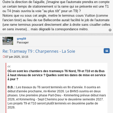
n
Outre la direction de l'aiguille, j'imagine que l'automate prendra en compte
o
un certain temps de stationnement si la rame qui se présente est une T1
n
ou T4 (mais ouvrira la voie "au plus tôt" pour un T9) ?
l
Notons que vu sous cet angle, mettre le terminus cours Vuitton (comme
u
l'ancien tiroir) au lieu de rue Bellecombe aurait facilité le job de l'automate
(une rame terminus pouvant directement aller à droite sans cisailler celles
en sens inverse)... mais dégradé la correspondance métro.
au
t
greg59
Passager
Cita
Re: Tramway T9 : Charpennes - La Soie
07 juin 2025, 10:15
M
e
s
s
Où en sont les chantiers des tramways T6 Nord, T9 et T10 et du Bus
a
à haut niveau de service ? Quelles sont les dates de mise en service
g
à jour ?
e
n
B.B. :
Les travaux du T6 seront terminés en fin d'année. Il ouvrira en
o
début d'année prochaine, mi-février 2026. Le BHNS ouvrira en deux
n
phases. Une première phase Part-Dieu - Kimmerling prévue début mars
l
2026, et Kimmerling - Sept Chemins pour le deuxième semestre 2027.
u
Les projets T9 et T10 seront plutôt terminés en deuxième partie de
2026.