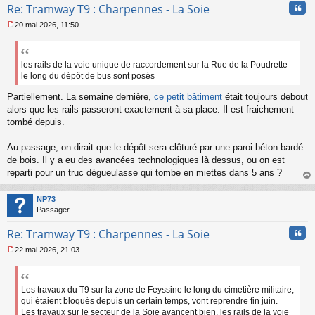
Cita
Re: Tramway T9 : Charpennes - La Soie
20 mai 2026, 11:50
M
e
s
s
les rails de la voie unique de raccordement sur la Rue de la Poudrette
a
le long du dépôt de bus sont posés
g
e
Partiellement. La semaine dernière,
ce petit bâtiment
était toujours debout
n
alors que les rails passeront exactement à sa place. Il est fraichement
o
tombé depuis.
n
l
Au passage, on dirait que le dépôt sera clôturé par une paroi béton bardé
u
de bois. Il y a eu des avancées technologiques là dessus, ou on est
reparti pour un truc dégueulasse qui tombe en miettes dans 5 ans ?
au
t
NP73
Passager
Cita
Re: Tramway T9 : Charpennes - La Soie
22 mai 2026, 21:03
M
e
s
s
Les travaux du T9 sur la zone de Feyssine le long du cimetière militaire,
a
qui étaient bloqués depuis un certain temps, vont reprendre fin juin.
g
Les travaux sur le secteur de la Soie avancent bien, les rails de la voie