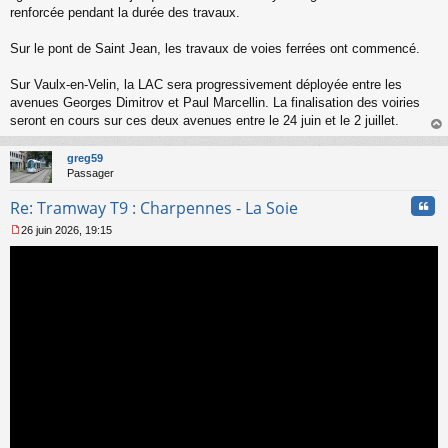
renforcée pendant la durée des travaux.
Sur le pont de Saint Jean, les travaux de voies ferrées ont commencé.
Sur Vaulx-en-Velin, la LAC sera progressivement déployée entre les
avenues Georges Dimitrov et Paul Marcellin. La finalisation des voiries
seront en cours sur ces deux avenues entre le 24 juin et le 2 juillet.
au
t
greg59
Passager
Cita
Re: Tramway T9 : Charpennes - La Soie
26 juin 2026, 19:15
M
e
s
s
a
g
e
n
o
n
l
u