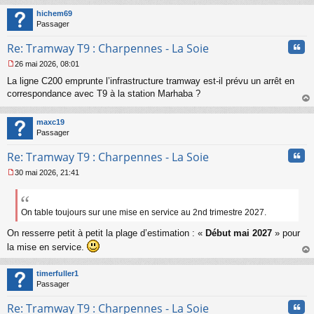
n
t
hichem69
o
Passager
n
l
Cita
Re: Tramway T9 : Charpennes - La Soie
u
26 mai 2026, 08:01
M
La ligne C200 emprunte l’infrastructure tramway est-il prévu un arrêt en
e
s
correspondance avec T9 à la station Marhaba ?
s
au
a
t
maxc19
g
Passager
e
n
Cita
Re: Tramway T9 : Charpennes - La Soie
o
n
30 mai 2026, 21:41
l
M
u
e
s
s
On table toujours sur une mise en service au 2nd trimestre 2027.
a
On resserre petit à petit la plage d’estimation : «
Début mai 2027
» pour
g
e
la mise en service.
n
au
o
t
timerfuller1
n
Passager
l
u
Cita
Re: Tramway T9 : Charpennes - La Soie