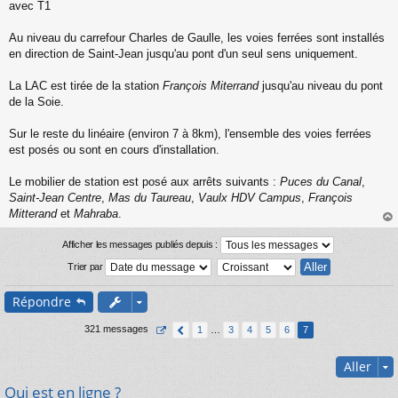
n
avec T1
l
u
Au niveau du carrefour Charles de Gaulle, les voies ferrées sont installés
en direction de Saint-Jean jusqu'au pont d'un seul sens uniquement.
La LAC est tirée de la station
François Miterrand
jusqu'au niveau du pont
de la Soie.
Sur le reste du linéaire (environ 7 à 8km), l'ensemble des voies ferrées
est posés ou sont en cours d'installation.
Le mobilier de station est posé aux arrêts suivants :
Puces du Canal
,
Saint-Jean Centre
,
Mas du Taureau
,
Vaulx HDV Campus
,
François
Mitterand
et
Mahraba
.
au
t
Afficher les messages publiés depuis :
Trier par
Répondre
321 messages
1
…
3
4
5
6
7
Aller
Qui est en ligne ?