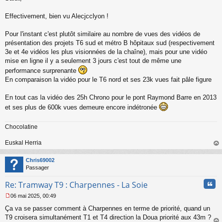
s
s
Effectivement, bien vu Alecjcclyon !
a
g
Pour l'instant c'est plutôt similaire au nombre de vues des vidéos de
e
présentation des projets T6 sud et métro B hôpitaux sud (respectivement
n
o
3e et 4e vidéos les plus visionnées de la chaîne), mais pour une vidéo
n
mise en ligne il y a seulement 3 jours c'est tout de même une
l
performance surprenante
u
En comparaison la vidéo pour le T6 nord et ses 23k vues fait pâle figure
En tout cas la vidéo des 25h Chrono pour le pont Raymond Barre en 2013
et ses plus de 600k vues demeure encore indétronée
Chocolatine
Euskal Herria
au
t
Chris69002
Passager
Cita
Re: Tramway T9 : Charpennes - La Soie
06 mai 2025, 00:49
M
Ça va se passer comment à Charpennes en terme de priorité, quand un
e
s
T9 croisera simultanément T1 et T4 direction la Doua priorité aux 43m ?