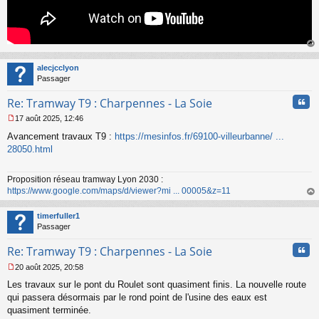
au
t
alecjcclyon
Passager
Cita
Re: Tramway T9 : Charpennes - La Soie
17 août 2025, 12:46
M
Avancement travaux T9 :
https://mesinfos.fr/69100-villeurbanne/ ...
e
s
28050.html
s
a
Proposition réseau tramway Lyon 2030 :
g
https://www.google.com/maps/d/viewer?mi ... 00005&z=11
e
n
au
o
t
timerfuller1
n
Passager
l
u
Cita
Re: Tramway T9 : Charpennes - La Soie
20 août 2025, 20:58
M
Les travaux sur le pont du Roulet sont quasiment finis. La nouvelle route
e
s
qui passera désormais par le rond point de l'usine des eaux est
s
quasiment terminée.
a