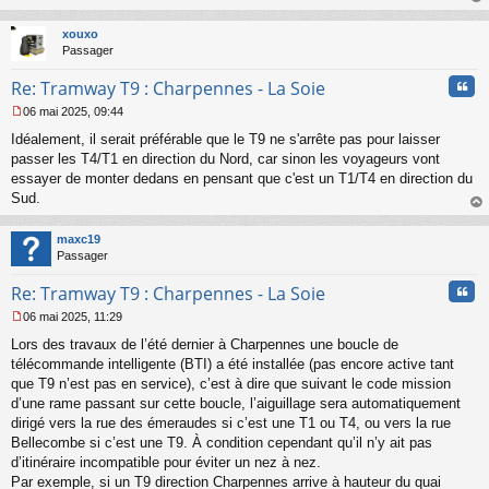
s
au
a
t
xouxo
g
Passager
e
n
Cita
Re: Tramway T9 : Charpennes - La Soie
o
n
06 mai 2025, 09:44
l
M
u
Idéalement, il serait préférable que le T9 ne s'arrête pas pour laisser
e
s
passer les T4/T1 en direction du Nord, car sinon les voyageurs vont
s
essayer de monter dedans en pensant que c'est un T1/T4 en direction du
a
Sud.
g
au
e
t
n
maxc19
o
Passager
n
Cita
l
Re: Tramway T9 : Charpennes - La Soie
u
06 mai 2025, 11:29
M
Lors des travaux de l’été dernier à Charpennes une boucle de
e
s
télécommande intelligente (BTI) a été installée (pas encore active tant
s
que T9 n’est pas en service), c’est à dire que suivant le code mission
a
d’une rame passant sur cette boucle, l’aiguillage sera automatiquement
g
dirigé vers la rue des émeraudes si c’est une T1 ou T4, ou vers la rue
e
Bellecombe si c’est une T9. À condition cependant qu’il n’y ait pas
n
o
d’itinéraire incompatible pour éviter un nez à nez.
n
Par exemple, si un T9 direction Charpennes arrive à hauteur du quai