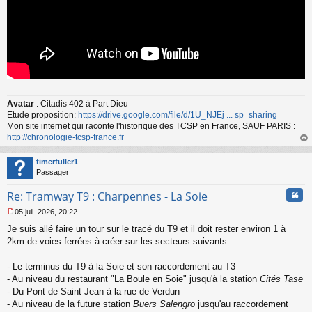
Avatar
: Citadis 402 à Part Dieu
Etude proposition:
https://drive.google.com/file/d/1U_NJEj ... sp=sharing
Mon site internet qui raconte l'historique des TCSP en France, SAUF PARIS :
http://chronologie-tcsp-france.fr
au
t
timerfuller1
Passager
Cita
Re: Tramway T9 : Charpennes - La Soie
05 juil. 2026, 20:22
M
Je suis allé faire un tour sur le tracé du T9 et il doit rester environ 1 à
e
s
2km de voies ferrées à créer sur les secteurs suivants :
s
a
- Le terminus du T9 à la Soie et son raccordement au T3
g
- Au niveau du restaurant "La Boule en Soie" jusqu'à la station
Cités Tase
e
- Du Pont de Saint Jean à la rue de Verdun
n
o
- Au niveau de la future station
Buers Salengro
jusqu'au raccordement