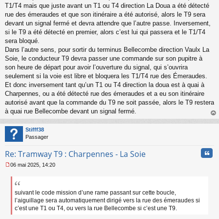
l
T1/T4 mais que juste avant un T1 ou T4 direction La Doua a été détecté
u
rue des émeraudes et que son itinéraire a été autorisé, alors le T9 sera
devant un signal fermé et devra attendre que l’autre passe. Inversement,
si le T9 a été détecté en premier, alors c’est lui qui passera et le T1/T4
sera bloqué.
Dans l’autre sens, pour sortir du terminus Bellecombe direction Vaulx La
Soie, le conducteur T9 devra passer une commande sur son pupitre à
son heure de départ pour avoir l’ouverture du signal, qui s’ouvrira
seulement si la voie est libre et bloquera les T1/T4 rue des Émeraudes.
Et donc inversement tant qu’un T1 ou T4 direction la doua est à quai à
Charpennes, ou a été détecté rue des émeraudes et a eu son itinéraire
autorisé avant que la commande du T9 ne soit passée, alors le T9 restera
à quai rue Bellecombe devant un signal fermé.
au
t
Stifff38
Passager
Cita
Re: Tramway T9 : Charpennes - La Soie
06 mai 2025, 14:20
M
e
s
s
suivant le code mission d’une rame passant sur cette boucle,
a
l’aiguillage sera automatiquement dirigé vers la rue des émeraudes si
g
c’est une T1 ou T4, ou vers la rue Bellecombe si c’est une T9.
e