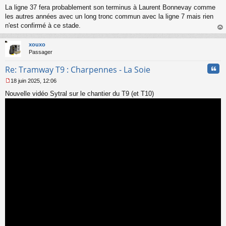
n
La ligne 37 fera probablement son terminus à Laurent Bonnevay comme
l
les autres années avec un long tronc commun avec la ligne 7 mais rien
u
n'est confirmé à ce stade.
au
t
xouxo
Passager
Cita
Re: Tramway T9 : Charpennes - La Soie
18 juin 2025, 12:06
M
Nouvelle vidéo Sytral sur le chantier du T9 (et T10)
e
s
s
a
g
e
n
o
n
l
u