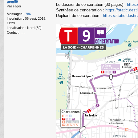
g
greg59
Le dossier de concertation (80 pages) :
https:
e
Passager
Synthèse de concertation :
https://static.des
n
Messages :
786
o
Depliant de concertation :
https://static.desti
Inscription :
06 sept. 2018,
n
11:29
l
Localisation :
Nord (59)
u
Contact :
o
nt
ac
te
r
gr
e
g
59