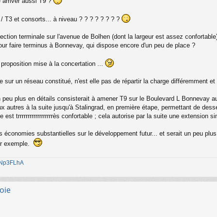
re arriver aussi T9 ?
 T3 et consorts... à niveau ? ? ? ? ? ? ? ?
ection terminale sur l'avenue de Bolhen (dont la largeur est assez confortable
our faire terminus à Bonnevay, qui dispose encore d'un peu de place ?
 proposition mise à la concertation ...
ne sur un réseau constitué, n'est elle pas de répartir la charge différemment e
 un peu plus en détails consisterait à amener T9 sur le Boulevard L Bonnevay a
 autres à la suite jusqu'à Stalingrad, en première étape, permettant de desser
 est trrrrrrrrrrrrrrrrrrès confortable ; cela autorise par la suite une extensio
 économies substantielles sur le développement futur... et serait un peu plu
par exemple.
1jNp3FLhA
oie