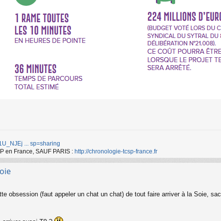
d/1U_NJEj ... sp=sharing
TCSP en France, SAUF PARIS :
http://chronologie-tcsp-france.fr
oie
tte obsession (faut appeler un chat un chat) de tout faire arriver à la Soie, s