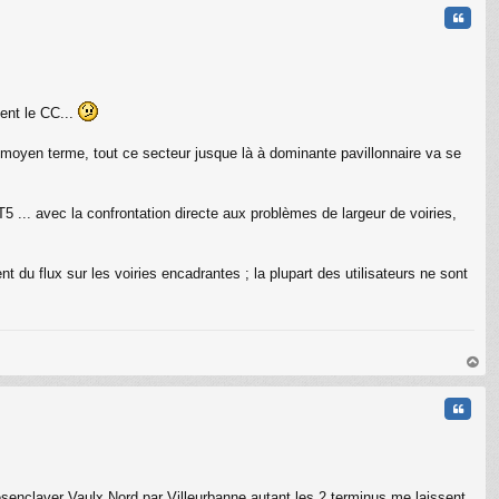
t
Citati
ment le CC...
à moyen terme, tout ce secteur jusque là à dominante pavillonnaire va se
T5 ... avec la confrontation directe aux problèmes de largeur de voiries,
du flux sur les voiries encadrantes ; la plupart des utilisateurs ne sont
au
t
Citati
désenclaver Vaulx Nord par Villeurbanne autant les 2 terminus me laissent