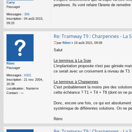
Carry
a
perplexes. Ils vont refaire l'ânerie de remettre
Passager
g
e
Messages :
306
n
Inscription :
04 août 2015,
o
09:25
n
l
u
Re: Tramway T9 : Charpennes - La S
par
Rémi
»
19 août 2021, 09:08
M
Salut
e
s
s
Le terminus à La Soie
Rémi
a
L'implantation proposée n'est pas géniale mais
Passager
g
ce serait avec un croisement à niveau de T3.
e
Messages :
6301
n
Inscription :
21 nov. 2004,
o
Le terminus à Charpennes
20:38
n
C'est probablement la moins pire des solutions 
Localisation :
Nanterre
l
cette échéance ? T1 + T4 + T8 (dont on ne pa
Contact :
u
o
nt
Donc, encore une fois, ce qui est absolument i
ac
systémique de différentes solutions. On ne peu
te
r
Rémi
R
é
m
Re: Tramway T9 : Charpennes - La S