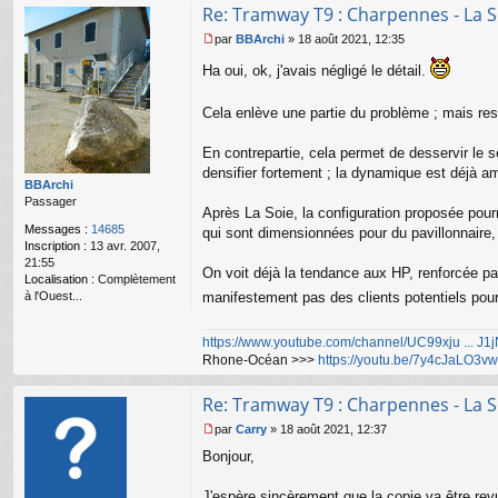
Re: Tramway T9 : Charpennes - La S
par
BBArchi
»
18 août 2021, 12:35
M
e
Ha oui, ok, j'avais négligé le détail.
s
s
Cela enlève une partie du problème ; mais rest
a
g
e
En contrepartie, cela permet de desservir le s
n
densifier fortement ; la dynamique est déjà a
o
BBArchi
n
Passager
Après La Soie, la configuration proposée pourra
l
Messages :
14685
qui sont dimensionnées pour du pavillonnaire,
u
Inscription :
13 avr. 2007,
21:55
On voit déjà la tendance aux HP, renforcée pa
Localisation :
Complètement
à l'Ouest...
manifestement pas des clients potentiels pou
https://www.youtube.com/channel/UC99xju ... J
Rhone-Océan >>>
https://youtu.be/7y4cJaLO3vw
Re: Tramway T9 : Charpennes - La S
par
Carry
»
18 août 2021, 12:37
M
Bonjour,
e
s
s
J'espère sincèrement que la copie va être revu