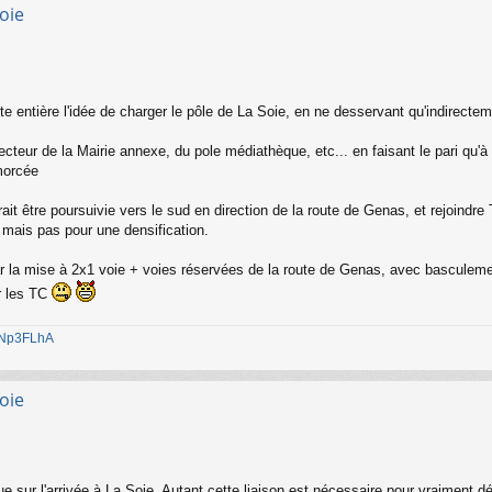
oie
e entière l'idée de charger le pôle de La Soie, en ne desservant qu'indirecte
ecteur de la Mairie annexe, du pole médiathèque, etc... en faisant le pari qu'
morcée
it être poursuivie vers le sud en direction de la route de Genas, et rejoindre 
 mais pas pour une densification.
r la mise à 2x1 voie + voies réservées de la route de Genas, avec basculement 
r les TC
1jNp3FLhA
oie
e sur l'arrivée à La Soie. Autant cette liaison est nécessaire pour vraiment 