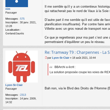
s
s
Il me semble qu’il y a un contentieux histori
nim
a
qui rattacherait pas le nord de Vaux à la Soie 
Passager
g
e
Messages :
575
D’autre part il me semble qu’il est utile de fa
n
Inscription :
30 janv. 2021,
o
planification insuffisante). Par contre faire 
13:28
n
Villette avec un gros nœud de transport non 
Localisation :
l
Gerland/Jaurès
u
Ce que je regretterais pour ma part c’est une a
permettraient d’équilibrer un peu le réseau.
Re: Tramway T9 : Charpennes - La S
par
Lyon-St-Clair
»
18 août 2021, 10:44
M
e
BBArchi a écrit :
s
s
La solution proposée coupe les voies de REX /
a
g
e
Lyon-St-Clair
n
Bah non, via le Blvd des Droits de l'Homme (
Passager
o
n
Messages :
2313
l
Inscription :
14 janv. 2009,
u
14:32