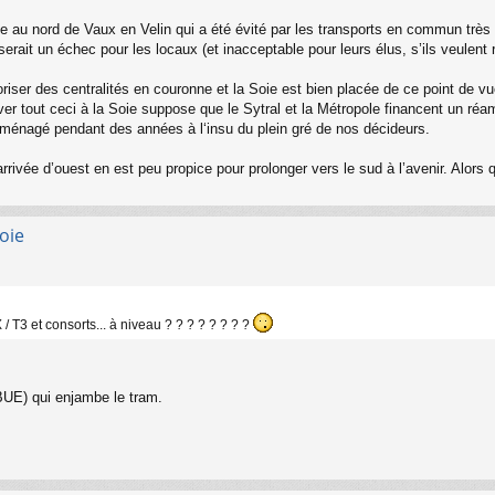
que au nord de Vaux en Velin qui a été évité par les transports en commun trè
serait un échec pour les locaux (et inacceptable pour leurs élus, s’ils veulent 
voriser des centralités en couronne et la Soie est bien placée de ce point de vu
arriver tout ceci à la Soie suppose que le Sytral et la Métropole financent un
aménagé pendant des années à l‘insu du plein gré de nos décideurs.
rrivée d’ouest en est peu propice pour prolonger vers le sud à l’avenir. Alors 
oie
 T3 et consorts... à niveau ? ? ? ? ? ? ? ?
BUE) qui enjambe le tram.