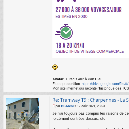
Avatar
: Citadis 402 à Part Dieu
Etude proposition:
https://drive.google.com/file/
Mon site internet qui raconte l'historique des 
Re: Tramway T9 : Charpennes - La S
par
BBArchi
»
17 août 2021, 23:53
M
Je n'ai toujours pas compris les raisons de ce
e
s
forcément centrées dessus, etc.
s
a