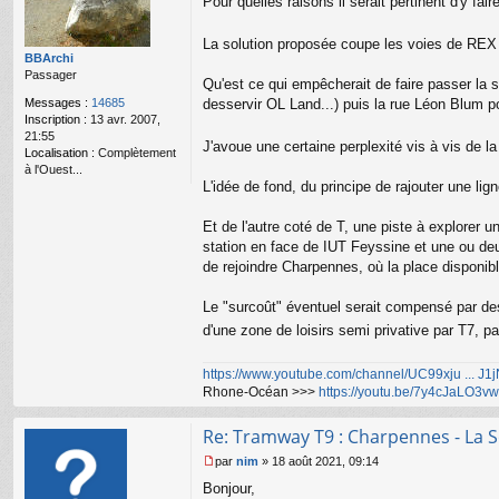
Pour quelles raisons il serait pertinent d'y fai
g
e
n
La solution proposée coupe les voies de REX /
o
BBArchi
n
Passager
Qu'est ce qui empêcherait de faire passer la s
l
Messages :
14685
desservir OL Land...) puis la rue Léon Blum p
u
Inscription :
13 avr. 2007,
21:55
J'avoue une certaine perplexité vis à vis de la
Localisation :
Complètement
à l'Ouest...
L'idée de fond, du principe de rajouter une lig
Et de l'autre coté de T, une piste à explorer
station en face de IUT Feyssine et une ou deux
de rejoindre Charpennes, où la place disponible
Le "surcoût" éventuel serait compensé par des
d'une zone de loisirs semi privative par T7, 
https://www.youtube.com/channel/UC99xju ... J
Rhone-Océan >>>
https://youtu.be/7y4cJaLO3vw
Re: Tramway T9 : Charpennes - La S
par
nim
»
18 août 2021, 09:14
M
Bonjour,
e