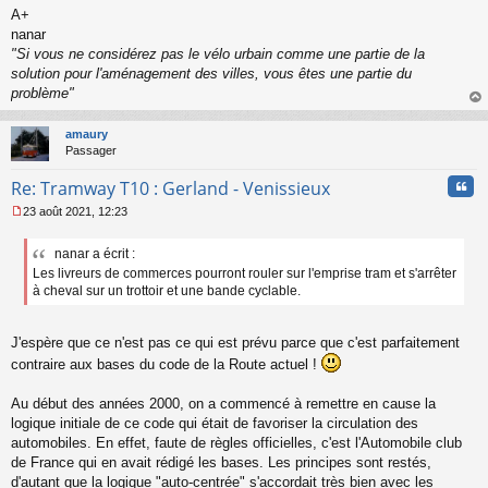
A+
nanar
"Si vous ne considérez pas le vélo urbain comme une partie de la
solution pour l'aménagement des villes, vous êtes une partie du
problème"
au
t
amaury
Passager
Cita
Re: Tramway T10 : Gerland - Venissieux
23 août 2021, 12:23
M
e
nanar a écrit :
s
Les livreurs de commerces pourront rouler sur l'emprise tram et s'arrêter
s
a
à cheval sur un trottoir et une bande cyclable.
g
e
n
J'espère que ce n'est pas ce qui est prévu parce que c'est parfaitement
o
contraire aux bases du code de la Route actuel !
n
l
Au début des années 2000, on a commencé à remettre en cause la
u
logique initiale de ce code qui était de favoriser la circulation des
automobiles. En effet, faute de règles officielles, c'est l'Automobile club
de France qui en avait rédigé les bases. Les principes sont restés,
d'autant que la logique "auto-centrée" s'accordait très bien avec les