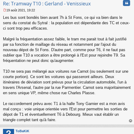
Cita
Re: Tramway T10 : Gerland - Venissieux
19 août 2021, 19:22
M
Les bus sont bondés bien avant 7h à St Fons, ce qui va bien dans le
e
s
sens du constat du Sytral : la population est dépendante des TC et ceux-
s
ci sont trop peu efficaces.
a
g
Malgré la fréquentation assez faible, le tram me parait tout à fait justifié
e
par sa fonction de maillage du réseau et notamment par l'ajout du
n
o
nouveau dépot de St Fons. D'autre part, comme pour T6, il ne faut pas
n
oublier que T10 a vocation a être prolongé à l'Est pour rejoindre T9. Sa
l
fréquentation ne peut donc qu'augmenter.
u
T10 ne sera pas mélangé aux voitures rue Carnot (ou seulement sur une
courte portion). Ce sont les voitures qui passeront ailleurs. Deux
itinéraires de déviation sont prévus pour la circulation automobile, l'un à
travers l'Arsenal, l'autre par la rue Parmentier. Carnot sera majoritairement
en sens unique VP, même chose rue Charles Plasse.
Le raccordement prévu avec T1 à la halle Tony Garnier est a mon avis
mal conçu : voie unique orientée vers l'Est pour permettre les sorties de
dépot de T1 et éventuellement T6 à Debourg. Mieux vaut établir un
triangle complet tant qu'à faire.
au
t
ToBaKiK