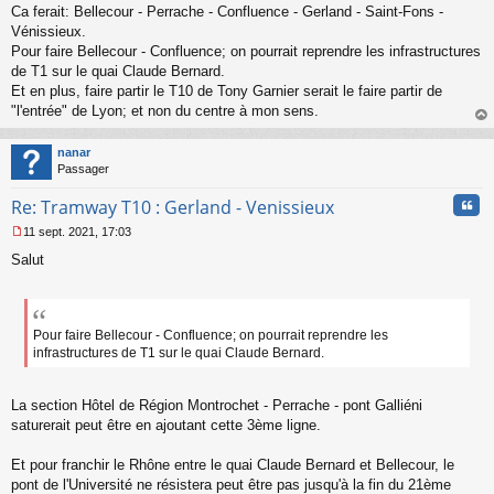
a
Ca ferait: Bellecour - Perrache - Confluence - Gerland - Saint-Fons -
g
Vénissieux.
e
Pour faire Bellecour - Confluence; on pourrait reprendre les infrastructures
n
o
de T1 sur le quai Claude Bernard.
n
Et en plus, faire partir le T10 de Tony Garnier serait le faire partir de
l
"l'entrée" de Lyon; et non du centre à mon sens.
u
au
t
nanar
Passager
Cita
Re: Tramway T10 : Gerland - Venissieux
11 sept. 2021, 17:03
M
Salut
e
s
s
a
g
Pour faire Bellecour - Confluence; on pourrait reprendre les
e
infrastructures de T1 sur le quai Claude Bernard.
n
o
n
La section Hôtel de Région Montrochet - Perrache - pont Galliéni
l
saturerait peut être en ajoutant cette 3ème ligne.
u
Et pour franchir le Rhône entre le quai Claude Bernard et Bellecour, le
pont de l'Université ne résistera peut être pas jusqu'à la fin du 21ème