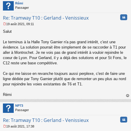
t
Rémi
Passager
Cita
Re: Tramway T10 : Gerland - Venissieux
19 août 2021, 09:11
M
Salut
e
s
s
Le terminus à la Halle Tony Garnier n'a pas grand intérêt, c'est une
a
évidence. La solution pourrait être simplement de se raccorder à T1 pour
g
aller à Montrochet. Je ne vois pas de grand intérêt à vouloir rejoindre le
e
coeur de Lyon. Pour Gerland, il y a déjà des solutions et pour St Fons, le
n
o
C12 reste une base compétitive.
n
l
Ce qui me laisse en revanche toujours aussi perplexe, c'est de faire une
u
ligne dédiée par Tony Garnier plutôt que de remonter un peu plus au nord
pour rejoindre les voies existantes de T6 et T1.
Rémi
au
t
NP73
Passager
Cita
Re: Tramway T10 : Gerland - Venissieux
19 août 2021, 17:38
M