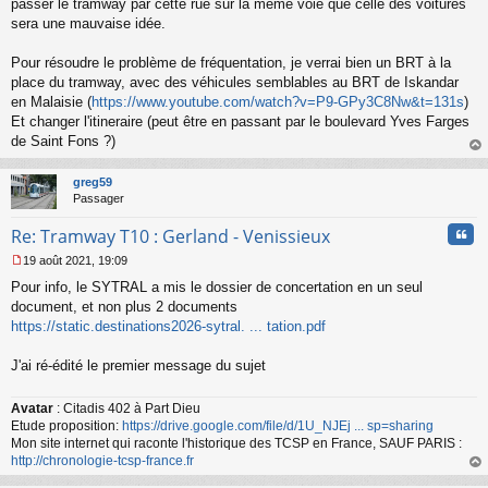
passer le tramway par cette rue sur la même voie que celle des voitures
sera une mauvaise idée.
Pour résoudre le problème de fréquentation, je verrai bien un BRT à la
place du tramway, avec des véhicules semblables au BRT de Iskandar
en Malaisie (
https://www.youtube.com/watch?v=P9-GPy3C8Nw&t=131s
)
Et changer l'itineraire (peut être en passant par le boulevard Yves Farges
de Saint Fons ?)
au
t
greg59
Passager
Cita
Re: Tramway T10 : Gerland - Venissieux
19 août 2021, 19:09
M
Pour info, le SYTRAL a mis le dossier de concertation en un seul
e
s
document, et non plus 2 documents
s
https://static.destinations2026-sytral. ... tation.pdf
a
g
J'ai ré-édité le premier message du sujet
e
n
o
Avatar
: Citadis 402 à Part Dieu
n
Etude proposition:
https://drive.google.com/file/d/1U_NJEj ... sp=sharing
l
Mon site internet qui raconte l'historique des TCSP en France, SAUF PARIS :
u
http://chronologie-tcsp-france.fr
au