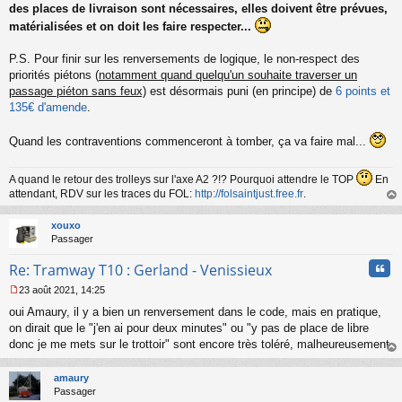
des places de livraison sont nécessaires, elles doivent être prévues,
matérialisées et on doit les faire respecter...
P.S. Pour finir sur les renversements de logique, le non-respect des
priorités piétons (
notamment quand quelqu'un souhaite traverser un
passage piéton sans feux)
est désormais puni (en principe) de
6 points et
135€ d'amende
.
Quand les contraventions commenceront à tomber, ça va faire mal...
A quand le retour des trolleys sur l'axe A2 ?!? Pourquoi attendre le TOP
En
attendant, RDV sur les traces du FOL:
http://folsaintjust.free.fr
.
au
t
xouxo
Passager
Cita
Re: Tramway T10 : Gerland - Venissieux
23 août 2021, 14:25
M
oui Amaury, il y a bien un renversement dans le code, mais en pratique,
e
s
on dirait que le "j'en ai pour deux minutes" ou "y pas de place de libre
s
donc je me mets sur le trottoir" sont encore très toléré, malheureusement.
a
au
g
t
amaury
e
Passager
n