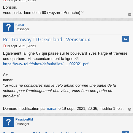
M
Bonsoir,
e
s
vous parlez bien de la 60 (Feyzin - Perrache) ?
s
au
a
t
nanar
g
Passager
e
n
Cita
Re: Tramway T10 : Gerland - Venissieux
o
n
19 sept. 2021, 20:29
l
M
u
Egalement la ligne C7 qui passe sur le boulevard Yves Farge et traverse
e
s
ces quartiers. Et secondairement la ligne 34.
s
https://www.tcl.fr/sites/default/files/ ... 092021.pdf
a
g
A+
e
nanar
n
o
"Si vous ne considérez pas le vélo urbain comme une partie de la
n
solution pour l'aménagement des villes, vous êtes une partie du
l
problème"
u
Dernière modification par
nanar
le 19 sept. 2021, 20:36, modifié 1 fois.
au
t
PassionRM
Passager