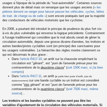
usages à l'époque de la période du "tout-automobile". Certaines sources
donnent plus de détail mais on remarque que les usages anciens (
« les
piétons doivent se ranger pour laisser passer les véhicules, cycles, bêtes
de trait, de charge ou de selle »
) sont encore pratiqués tant par la majorité
des conducteurs de véhicules motorisés que les cyclistes.
En 2008, a pourtant été introduit le principe de prudence du plus fort vis-
à-vis du plus vulnérable qui renverse la logique précédente. Contrairement
à l'usage traditionnel qui considère que le mal absolu serait de gêner la
circulation automobile, depuis une grosse dizaine d'années, les trottoirs et
autres bandes/pistes cyclables sont (en principe) des sanctuaires pour
les usagers vulnérables. La hiérarchie des règles montre clairement ce
qui est désormais le plus grave :
Dans
l'article R417-10
, un arrêt sur la chaussée empêchant la
circulation est "
gênant
", est "
puni de l'amende prévue pour les
contraventions de la
deuxième classe
" (
soit 150€ maxi, si j'ai bien
compris
)
Dans
l'article R417-11
, un arrêt
(je parle bien juste d'arrêt, pas de
sur une bande cyclable ou un trottoir est considéré
stationnement)
comme "
très
gênant
" et est "
puni de l'amende prévue pour les
contraventions de la
quatrième classe
" (
soit 750€ maxi, même
source
)...
Les trottoirs et les bandes cyclables ne peuvent pas être les
variables d'ajustement de la circulation des véhicules motorisés. Si