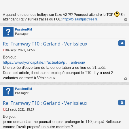
s
s
a
g
A quand le retour des trolleys sur l'axe A2 ?!? Pourquoi attendre le TOP
En
e
attendant, RDV sur les traces du FOL:
http://folsaintjust.free.fr
.
n
au
o
t
PassionRM
n
Passager
l
u
Cita
Re: Tramway T10 : Gerland - Venissieux
04 sept. 2021, 14:56
M
Bonjour,
e
s
https://www.lyoncapitale.fr/actualite/p ... ardi-soir/
s
Une soirée d'ouverture de la concertation a eu lieu ce 31 août.
a
Dans cet article, il est aussi expliqué pourquoi le T10. Il y a ussi 2
g
variantes de tracé à Vénissieux.
e
au
n
t
o
PassionRM
n
Passager
l
u
Cita
Re: Tramway T10 : Gerland - Venissieux
11 sept. 2021, 15:17
M
Bonjour,
e
s
je me demandais: ne pourrait-on pas prolonger le T10 jusqu'à Bellecour
s
comme l'avait proposé un autre membre ?