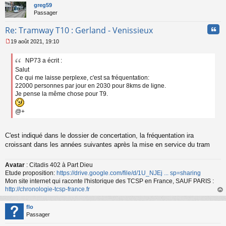
t
greg59
Passager
Cita
Re: Tramway T10 : Gerland - Venissieux
19 août 2021, 19:10
M
e
NP73 a écrit :
s
Salut
s
a
Ce qui me laisse perplexe, c'est sa fréquentation:
g
22000 personnes par jour en 2030 pour 8kms de ligne.
e
Je pense la même chose pour T9.
n
o
@+
n
l
u
C'est indiqué dans le dossier de concertation, la fréquentation ira
croissant dans les années suivantes après la mise en service du tram
Avatar
: Citadis 402 à Part Dieu
Etude proposition:
https://drive.google.com/file/d/1U_NJEj ... sp=sharing
Mon site internet qui raconte l'historique des TCSP en France, SAUF PARIS :
http://chronologie-tcsp-france.fr
au
t
flo
Passager