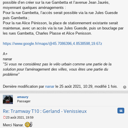
possible d’en créer sur la rue Gambetta et l’avenue Jean Jaurès,
moyennant quelques aménagements :
Pour la rue Gambetta, l’accès serait possible via la rue Jules Guesde
puis Gambetta ;
Pour la rue Alice Pénisson, la place de stationnement existante serait
maintenue, avec un accès via la rue Jules Guesde, puis un bouclage par
les rues Gambetta, Charles Plasse et Alice Penisson.
https://www.google.fr/maps/@45.7086396,4.8538598,19.67z
A+
nanar
"Si vous ne considérez pas le vélo urbain comme une partie de la
solution pour l'aménagement des villes, vous êtes une partie du
problème"
Dernière modification par
nanar
le 25 août 2021, 10:29, modifié 1 fois.
au
t
amaury
Passager
Cita
Re: Tramway T10 : Gerland - Venissieux
23 août 2021, 19:59
M
Merci Nanar.
e