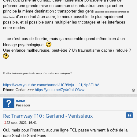
C'est quand même curieux, cette indifférence ponctuelle à l'idée de
g
préparer une grande mise en commun des infrastructures qui ont en
e
principe la même destination : transporter des
gens
n
(pas des colis ou des canettes de
o
d'un endroit à un autre, le mieux possible, le plus rapidement
bière, hein)
n
possible, et si possible sans multiplier les tricotages et les interfaces
l
entre modes...
u
...ce n'est pas de l'inertie, mais ça ressemble quand même bien à un
blocage psychologique.
Une enfance malheureuse, peut-être ? Un traumatisme caché / refoulé ?
Et si les intéressés prenaient le temps d'en parler avec quelqu'un ?
https://www.youtube.com/channel/UC99xju ... J1jNp3FLhA
Rhone-Océan >>>
https://youtu.be/7y4cJaLO3vw
au
t
nanar
Passager
Cita
Re: Tramway T10 : Gerland - Venissieux
22 sept. 2021, 16:41
M
Oui, mais pour l'instant, aucune ligne TCL passe vraiment à côté de la
e
s
gare Sncf de Saint Fons,