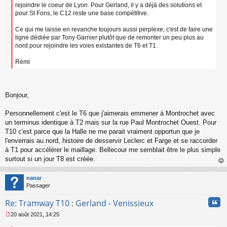
o
rejoindre le coeur de Lyon. Pour Gerland, il y a déjà des solutions et
n
pour St Fons, le C12 reste une base compétitive.
l
u
Ce qui me laisse en revanche toujours aussi perplexe, c'est de faire une
ligne dédiée par Tony Garnier plutôt que de remonter un peu plus au
nord pour rejoindre les voies existantes de T6 et T1.
Rémi
Bonjour,
Personnellement c'est le T6 que j'aimerais emmener à Montrochet avec
un terminus identique à T2 mais sur la rue Paul Montrochet Ouest. Pour
T10 c'est parce que la Halle ne me parait vraiment opportun que je
l'enverrais au nord, histoire de desservir Leclerc et Farge et se raccorder
à T1 pour accélérer le maillage. Bellecour me semblait être le plus simple
surtout si un jour T8 est créée.
au
t
nanar
Passager
Cita
Re: Tramway T10 : Gerland - Venissieux
20 août 2021, 14:25
M