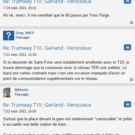
Cita
Re: Tramway T10 : Gerland - Venissieux
19 sept. 2021, 20:31
M
Ah ok, merci. Il me semblait que le 60 passe par Yves Farge.
e
s
s
au
a
t
Greg_SNCF
g
Passager
e
n
Cita
Re: Tramway T10 : Gerland - Venissieux
o
n
21 sept. 2021, 12:29
l
M
u
Si la desserte de Saint-Fons sera notablement améliorée avec le T10, je
e
s
trouve dommage que la connexion avec le réseau TER soit oubliée. Le
s
tracé est certes contraint mais c'est une occasion manquée d'avoir un
a
point de correspondance supplémentaire sur le réseau.
g
au
e
t
n
BBArchi
o
Passager
n
Cita
l
Re: Tramway T10 : Gerland - Venissieux
u
22 sept. 2021, 16:05
M
Surtout que la place devant la gare est relativement "carrossable" et prête
e
s
à accueillir une belle station de tram...
s
a