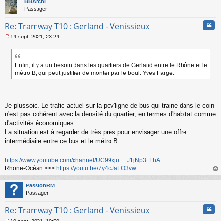
BBArchi
u
Passager
Cita
Re: Tramway T10 : Gerland - Venissieux
14 sept. 2021, 23:24
M
e
s
s
Enfin, il y a un besoin dans les quartiers de Gerland entre le Rhône et le
a
métro B, qui peut justifier de monter par le boul. Yves Farge.
g
e
n
o
Je plussoie. Le trafic actuel sur la pov'ligne de bus qui traine dans le coin
n
n'est pas cohérent avec la densité du quartier, en termes d'habitat comme
l
d'activités économiques.
u
La situation est à regarder de très près pour envisager une offre
intermédiaire entre ce bus et le métro B...
https://www.youtube.com/channel/UC99xju ... J1jNp3FLhA
Rhone-Océan >>>
https://youtu.be/7y4cJaLO3vw
au
t
PassionRM
Passager
Cita
Re: Tramway T10 : Gerland - Venissieux
19 sept. 2021, 19:50