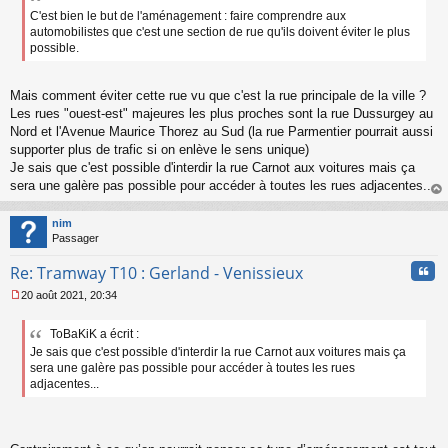
s
s
C'est bien le but de l'aménagement : faire comprendre aux
a
automobilistes que c'est une section de rue qu'ils doivent éviter le plus
g
possible.
e
n
o
Mais comment éviter cette rue vu que c'est la rue principale de la ville ?
n
Les rues "ouest-est" majeures les plus proches sont la rue Dussurgey au
l
Nord et l'Avenue Maurice Thorez au Sud (la rue Parmentier pourrait aussi
u
supporter plus de trafic si on enlève le sens unique)
Je sais que c'est possible d'interdir la rue Carnot aux voitures mais ça
sera une galère pas possible pour accéder à toutes les rues adjacentes...
au
t
nim
Passager
Cita
Re: Tramway T10 : Gerland - Venissieux
20 août 2021, 20:34
M
e
ToBaKiK a écrit :
s
Je sais que c'est possible d'interdir la rue Carnot aux voitures mais ça
s
a
sera une galère pas possible pour accéder à toutes les rues
g
adjacentes...
e
n
o
n