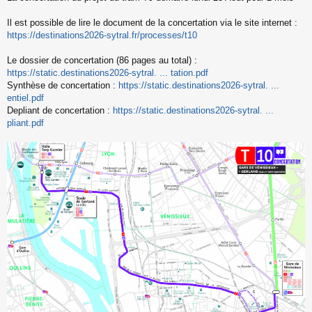
s
s
Il est possible de lire le document de la concertation via le site internet :
a
https://destinations2026-sytral.fr/processes/t10
g
e
Le dossier de concertation (86 pages au total) :
n
o
https://static.destinations2026-sytral. ... tation.pdf
n
Synthèse de concertation :
https://static.destinations2026-sytral. ...
l
entiel.pdf
u
Depliant de concertation :
https://static.destinations2026-sytral. ...
pliant.pdf