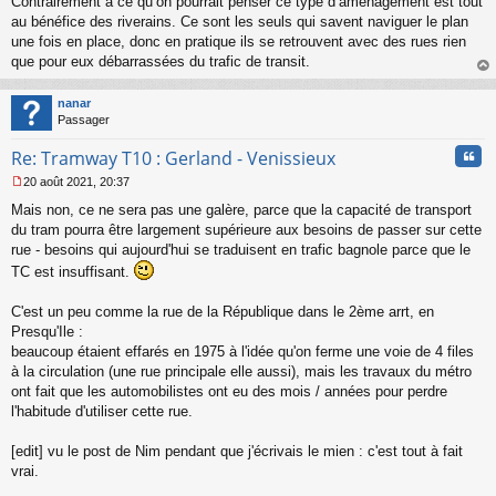
Contrairement à ce qu’on pourrait penser ce type d’aménagement est tout
l
au bénéfice des riverains. Ce sont les seuls qui savent naviguer le plan
u
une fois en place, donc en pratique ils se retrouvent avec des rues rien
que pour eux débarrassées du trafic de transit.
au
t
nanar
Passager
Cita
Re: Tramway T10 : Gerland - Venissieux
20 août 2021, 20:37
M
Mais non, ce ne sera pas une galère, parce que la capacité de transport
e
s
du tram pourra être largement supérieure aux besoins de passer sur cette
s
rue - besoins qui aujourd'hui se traduisent en trafic bagnole parce que le
a
TC est insuffisant.
g
e
C'est un peu comme la rue de la République dans le 2ème arrt, en
n
o
Presqu'Ile :
n
beaucoup étaient effarés en 1975 à l'idée qu'on ferme une voie de 4 files
l
à la circulation (une rue principale elle aussi), mais les travaux du métro
u
ont fait que les automobilistes ont eu des mois / années pour perdre
l'habitude d'utiliser cette rue.
[edit] vu le post de Nim pendant que j'écrivais le mien : c'est tout à fait
vrai.