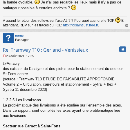
la bande cyclable.
Je n'ai pas regardé les lieux mais il n'y a pas de
surlargeur possible à certains endroits ?
A quand le retour des trolleys sur l'axe A2 ?!? Pourquoi attendre le TOP
En
attendant, RDV sur les traces du FOL:
http://folsaintjust.free.fr
.
au
t
nanar
Passager
Cita
Re: Tramway T10 : Gerland - Venissieux
23 août 2021, 17:35
M
@Amaury,
e
s
des extraits de l'analyse et des pistes pour le stationnement du secteur
s
St Fons centre
a
(source : Tramway T10 ETUDE DE FAISABILITE APPROFONDIE
g
Volume 2 – Circulation, carrefours et stationnement - Sytral + Ilex +
e
Systra 11 décembre 2020)
n
o
n
1.2.2.5
Les livraisons
l
La problématique des livraisons a été étudiée sur l’ensemble des axes.
u
Dans ce rapport, sont compilés les axes ayant une problématique liée
aux livraisons.
......
Secteur rue Carnot à Saint-Fons