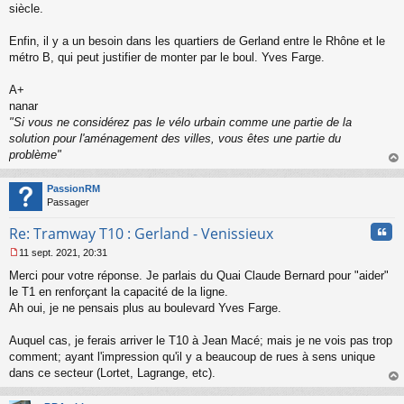
siècle.
Enfin, il y a un besoin dans les quartiers de Gerland entre le Rhône et le
métro B, qui peut justifier de monter par le boul. Yves Farge.
A+
nanar
"Si vous ne considérez pas le vélo urbain comme une partie de la
solution pour l'aménagement des villes, vous êtes une partie du
problème"
au
t
PassionRM
Passager
Cita
Re: Tramway T10 : Gerland - Venissieux
11 sept. 2021, 20:31
M
Merci pour votre réponse. Je parlais du Quai Claude Bernard pour "aider"
e
s
le T1 en renforçant la capacité de la ligne.
s
Ah oui, je ne pensais plus au boulevard Yves Farge.
a
g
Auquel cas, je ferais arriver le T10 à Jean Macé; mais je ne vois pas trop
e
comment; ayant l'impression qu'il y a beaucoup de rues à sens unique
n
o
dans ce secteur (Lortet, Lagrange, etc).
n
au
l
t