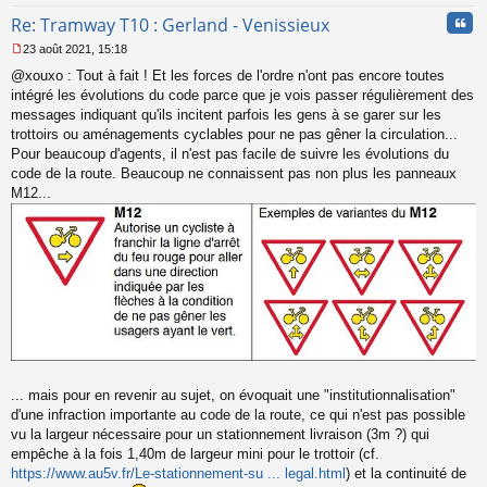
o
Cita
Re: Tramway T10 : Gerland - Venissieux
n
l
23 août 2021, 15:18
u
M
@xouxo : Tout à fait ! Et les forces de l'ordre n'ont pas encore toutes
e
s
intégré les évolutions du code parce que je vois passer régulièrement des
s
messages indiquant qu'ils incitent parfois les gens à se garer sur les
a
trottoirs ou aménagements cyclables pour ne pas gêner la circulation...
g
Pour beaucoup d'agents, il n'est pas facile de suivre les évolutions du
e
code de la route. Beaucoup ne connaissent pas non plus les panneaux
n
o
M12...
n
l
u
... mais pour en revenir au sujet, on évoquait une "institutionnalisation"
d'une infraction importante au code de la route, ce qui n'est pas possible
vu la largeur nécessaire pour un stationnement livraison (3m ?) qui
empêche à la fois 1,40m de largeur mini pour le trottoir (cf.
https://www.au5v.fr/Le-stationnement-su ... legal.html
) et la continuité de