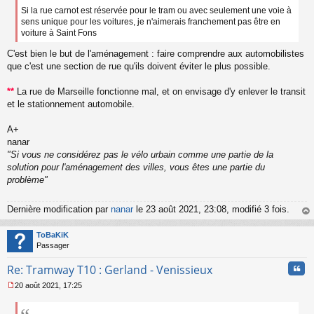
Si la rue carnot est réservée pour le tram ou avec seulement une voie à
sens unique pour les voitures, je n'aimerais franchement pas être en
voiture à Saint Fons
C'est bien le but de l'aménagement : faire comprendre aux automobilistes
que c'est une section de rue qu'ils doivent éviter le plus possible.
**
La rue de Marseille fonctionne mal, et on envisage d'y enlever le transit
et le stationnement automobile.
A+
nanar
"Si vous ne considérez pas le vélo urbain comme une partie de la
solution pour l'aménagement des villes, vous êtes une partie du
problème"
Dernière modification par
nanar
le 23 août 2021, 23:08, modifié 3 fois.
au
t
ToBaKiK
Passager
Cita
Re: Tramway T10 : Gerland - Venissieux
20 août 2021, 17:25
M
e