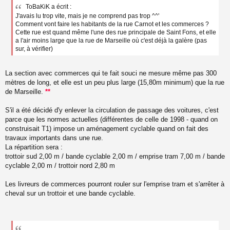
e
ToBaKiK a écrit :
s
J'avais lu trop vite, mais je ne comprend pas trop ^^'
s
a
Comment vont faire les habitants de la rue Carnot et les commerces ?
g
Cette rue est quand même l'une des rue principale de Saint Fons, et elle
e
a l'air moins large que la rue de Marseille où c'est déjà la galère (pas
n
sur, à vérifier)
o
n
l
La section avec commerces qui te fait souci ne mesure même pas 300
u
mètres de long, et elle est un peu plus large (15,80m minimum) que la rue
de Marseille.
**
S'il a été décidé d'y enlever la circulation de passage des voitures, c'est
parce que les normes actuelles (différentes de celle de 1998 - quand on
construisait T1) impose un aménagement cyclable quand on fait des
travaux importants dans une rue.
La répartition sera :
trottoir sud 2,00 m / bande cyclable 2,00 m / emprise tram 7,00 m / bande
cyclable 2,00 m / trottoir nord 2,80 m
Les livreurs de commerces pourront rouler sur l'emprise tram et s'arrêter à
cheval sur un trottoir et une bande cyclable.