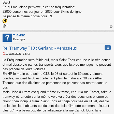
Salut
e
s
Ce qui me laisse perplexe, c'est sa fréquentation:
s
22000 personnes par jour en 2030 pour 8kms de ligne.
a
Je pense la même chose pour T9.
g
e
@+
n
o
au
n
t
ToBaKiK
l
Passager
u
Cita
Re: Tramway T10 : Gerland - Venissieux
19 août 2021, 18:43
M
La Fréquentation sera faible oui, mais Saint-Fons est une ville très dense
e
s
et mal desservie par les transports alors que bcp de ménages ne peuvent
s
pas prendre de leurs voitures.
a
En HP le matin et le soir le C12, le 93 et surtout le 60 sont vraiment
g
bondés, souvent le 60 est tellement plein le matin à 7h30 vers Albert
e
Thomas que des dizaines de personnes ne peuvent pas rentrer dans le
n
o
bus
n
Mais l'idée du tram est quand même extreme, et sur la rue Carnot, faire le
l
tramway et la route sur la même voie va créer des bouchons énorme et
u
ralentir beaucoup le tram. Saint Fons est déjà bouchée en HP et, désolé
de le dire, les habitants conduisent des fois n'importe comment, d'autant
plus qu'il y a beaucoup de rue adjacante à la rue Carnot. Donc faire