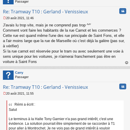
Passager
Cita
Re: Tramway T10 : Gerland - Venissieux
20 août 2021, 11:46
M
J'avais lu trop vite, mais je ne comprend pas trop ^^'
e
s
Comment vont faire les habitants de la rue Carnot et les commerces ?
s
Cette rue est quand même l'une des rue principale de Saint Fons, et elle
a
a l'air moins large que la rue de Marseille où c'est déjà la galère (pas sur,
g
à vérifier)
e
Si la rue carnot est réservée pour le tram ou avec seulement une voie à
n
o
sens unique pour les voitures, je n'aimerai franchement pas être en
n
voiture à Saint Fons
l
au
u
t
Carry
Passager
Cita
Re: Tramway T10 : Gerland - Venissieux
20 août 2021, 11:55
M
e
Rémi a écrit :
s
Salut
s
a
g
Le terminus à la Halle Tony Garnier n'a pas grand intérêt, c'est une
e
évidence. La solution pourrait être simplement de se raccorder à T1
n
pour aller à Montrochet. Je ne vois pas de grand intérêt à vouloir