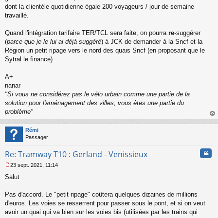
s
dont la clientèle quotidienne égale 200 voyageurs / jour de semaine
a
travaillé.
g
e
Quand l'intégration tarifaire TER/TCL sera faite, on pourra
re
-suggérer
n
o
(
parce que je le lui ai déjà suggéré
) à JCK de demander à la Sncf et la
n
Région un petit ripage vers le nord des quais Sncf (en proposant que le
l
Sytral le finance)
u
A+
nanar
"Si vous ne considérez pas le vélo urbain comme une partie de la
solution pour l'aménagement des villes, vous êtes une partie du
problème"
au
t
Rémi
Passager
Cita
Re: Tramway T10 : Gerland - Venissieux
23 sept. 2021, 11:14
M
Salut
e
s
s
Pas d'accord. Le "petit ripage" coûtera quelques dizaines de millions
a
d'euros. Les voies se resserrent pour passer sous le pont, et si on veut
g
avoir un quai qui va bien sur les voies bis (utilisées par les trains qui
e