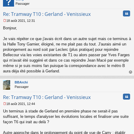
Passager
Cita
Re: Tramway T10 : Gerland - Venissieux
18 août 2021, 12:31
M
Bonjour,
e
s
s
Je vais répéter ce que j'avais écrit dans un autre sujet mais ce terminus à
a
la Halle Tony Garnier, éloigné, ne me plait pas du tout. J'aurais aimé un
g
prolongement au nord soit par Leclerc (plus pratique) pour rejoindre
e
Bellecour via les voies existantes de T1 ou alors passer par Yves Farges
n
o
qui m'avait été suggéré et dans ce cas rejoindre Jean Macé par exemple
n
même si je suis moins fan puisque la correspondance avec le métro B
l
aura déja été possible à Gerland.
u
au
t
BBArchi
Passager
Cita
Re: Tramway T10 : Gerland - Venissieux
18 août 2021, 12:44
M
Un terminus à stade de Gerland en première phase ne serait-il pas
e
s
suffisant, le temps d'analyser les évolutions locales et finaliser une suite
s
façon T6 qui irait au delà ?
a
g
Autre approche dans le prolongement du point de vue de Carry : établir
e