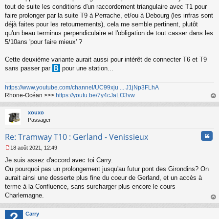
tout de suite les conditions d'un raccordement triangulaire avec T1 pour
n
o
faire prolonger par la suite T9 à Perrache, et/ou à Debourg (les infras sont
n
déjà faites pour les retournements), cela me semble pertinent, plutôt
l
qu'un beau terminus perpendiculaire et l'obligation de tout casser dans les
u
5/10ans 'pour faire mieux' ?
Cette deuxième variante aurait aussi pour intérêt de connecter T6 et T9
sans passer par
pour une station...
https://www.youtube.com/channel/UC99xju ... J1jNp3FLhA
Rhone-Océan >>>
https://youtu.be/7y4cJaLO3vw
au
t
xouxo
Passager
Cita
Re: Tramway T10 : Gerland - Venissieux
18 août 2021, 12:49
M
Je suis assez d'accord avec toi Carry.
e
s
Ou pourquoi pas un prolongement jusqu'au futur pont des Girondins? On
s
aurait ainsi une desserte plus fine du coeur de Gerland, et un accès à
a
terme à la Confluence, sans surcharger plus encore le cours
g
Charlemagne.
e
au
n
t
o
Carry