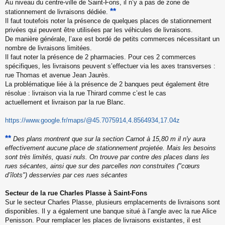
Au niveau du centre-ville de Saint-Fons, il n’y a pas de zone de
**
stationnement de livraisons dédiée.
Il faut toutefois noter la présence de quelques places de stationnement
privées qui peuvent être utilisées par les véhicules de livraisons.
De manière générale, l’axe est bordé de petits commerces nécessitant un
nombre de livraisons limitées.
Il faut noter la présence de 2 pharmacies. Pour ces 2 commerces
spécifiques, les livraisons peuvent s’effectuer via les axes transverses :
rue Thomas et avenue Jean Jaurès.
La problématique liée à la présence de 2 banques peut également être
résolue : livraison via la rue Thirard comme c’est le cas
actuellement et livraison par la rue Blanc.
https://www.google.fr/maps/@45.7075914,4.8564934,17.04z
**
Des plans montrent que sur la section Carnot à 15,80 m il n'y aura
effectivement aucune place de stationnement projetée. Mais les besoins
sont très limités, quasi nuls. On trouve par contre des places dans les
rues sécantes, ainsi que sur des parcelles non construites ("cœurs
d’îlots") desservies par ces rues sécantes
Secteur de la rue Charles Plasse à Saint-Fons
Sur le secteur Charles Plasse, plusieurs emplacements de livraisons sont
disponibles. Il y a également une banque situé à l’angle avec la rue Alice
Penisson. Pour remplacer les places de livraisons existantes, il est