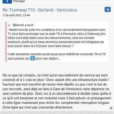
n
Passager
l
u
Cita
Re: Tramway T10 : Gerland - Venissieux
18 août 2021, 13:49
M
e
BBArchi a écrit :
s
: établir tout de suite les conditions d'un raccordement triangulaire avec
s
a
T1 pour faire prolonger par la suite T9 à Perrache, et/ou à Debourg (les
g
infras sont déjà faites pour les retournements), cela me semble
e
pertinent, plutôt qu'un beau terminus perpendiculaire et l'obligation de
n
tout casser dans les 5/10ans 'pour faire mieux' ?
o
n
Cette deuxième variante aurait aussi pour intérêt de connecter T6 et T9
l
sans passer par
pour une station...
u
De ce que j'ai compris, ce n'est qu'un raccordement de service qui sera
construit et à 1 voie en plus ! Donc autant dire une infrastructure inutile !
Sachant que tout transfert de rames inter-dépôts vu que c'est le but de
ces raccords, peut déjà se faire à Gare de Vénissieux sans dépenser un
seul centime de plus. Donc oui à un raccordement à double voies quitte à
ce qu'il soit boulonné et non motorisé mais il faut prévoir un prolongement
à cette ligne maintenant pour éviter les sempiternels interruption longues
d'une ligne qui n'est pas concernée directement.
au