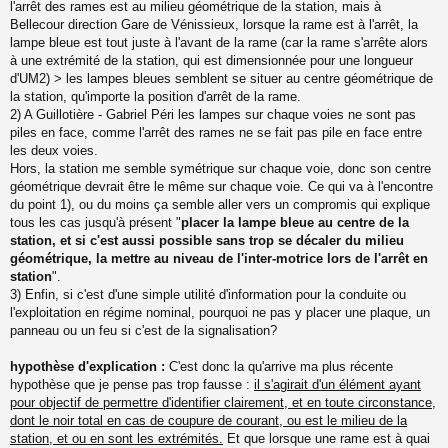
s
l'arrêt des rames est au milieu géométrique de la station, mais à
a
Bellecour direction Gare de Vénissieux, lorsque la rame est à l'arrêt, la
g
lampe bleue est tout juste à l'avant de la rame (car la rame s'arrête alors
e
à une extrémité de la station, qui est dimensionnée pour une longueur
n
o
d'UM2) > les lampes bleues semblent se situer au centre géométrique de
n
la station, qu'importe la position d'arrêt de la rame.
l
2) A Guillotière - Gabriel Péri les lampes sur chaque voies ne sont pas
u
piles en face, comme l'arrêt des rames ne se fait pas pile en face entre
les deux voies.
Hors, la station me semble symétrique sur chaque voie, donc son centre
géométrique devrait être le même sur chaque voie. Ce qui va à l'encontre
du point 1), ou du moins ça semble aller vers un compromis qui explique
tous les cas jusqu'à présent "
placer la lampe bleue au centre de la
station, et si c'est aussi possible sans trop se décaler du milieu
géométrique, la mettre au niveau de l'inter-motrice lors de l'arrêt en
station
".
3) Enfin, si c'est d'une simple utilité d'information pour la conduite ou
l'exploitation en régime nominal, pourquoi ne pas y placer une plaque, un
panneau ou un feu si c'est de la signalisation?
hypothèse d'explication :
C'est donc la qu'arrive ma plus récente
hypothèse que je pense pas trop fausse :
il s'agirait d'un élément ayant
pour objectif de permettre d'identifier clairement, et en toute circonstance,
dont le noir total en cas de coupure de courant, ou est le milieu de la
station, et ou en sont les extrémités.
Et que lorsque une rame est à quai