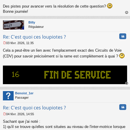
Des pistes pour avancer vers la résolution de cette question?
Bonne journée!
au
t
Billy
Régulateur
Cita
Re: C'est quoi ces loupiotes ?
03 févr. 2026, 11:35
M
Cela a peut-être un lien avec l'emplacement exact des Circuits de Voie
e
s
(CDV) pour savoir précisément si la rame est complètement à quai ?
s
a
g
e
n
o
n
au
l
t
Benoist_1er
u
Passager
Cita
Re: C'est quoi ces loupiotes ?
04 févr. 2026, 14:55
M
Sachant que j'ai noté :
e
s
1) qu'il se trouve qu'elles sont situées au niveau de l'inter-motrice lorsque