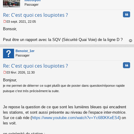
n
métrolyon
o
Passager
n
Cita
l
Re: C'est quoi ces loupiotes ?
u
03 sept. 2021, 22:05
M
Bonsoir,
e
s
s
Peut être un rapport avec la SQV (Sécurité Quai Voie) de la ligne D ?
a
au
g
t
Benoist_1er
e
Passager
n
o
Cita
Re: C'est quoi ces loupiotes ?
n
l
03 févr. 2026, 11:30
u
M
Bonjour,
e
s
je me permet de déterrer ce sujet plutôt que de poster dans question/réponse rapide
s
puisque c'est trés précisément la suite.
a
g
e
Je repose la question de ce que sont les lumières bleues qui encadrent
n
o
les stations, et sont aussi présente au niveau de l'espace inter-motrice.
n
Sur ce cab ride (
https://www.youtube.com/watch?v=Yc680KKeES4
) on
l
les voit.
u
en extrémité de station :