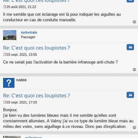
Re: C'est quoi ces loupiotes ?
25 août 2021, 21:22
M
Il me semble que cet éclairage est là pour indiquer les aiguilles au
e
s
conducteur en cas de conduite manuelle.
s
au
a
t
turbotrain
g
Passager
e
n
Cita
Re: C'est quoi ces loupiotes ?
o
n
03 sept. 2021, 13:55
l
M
u
Ce ne serait pas l'activation de la barrière infrarouge anti-chute ?
e
s
s
au
a
t
HAB69
g
e
n
Cita
Re: C'est quoi ces loupiotes ?
o
n
03 sept. 2021, 17:03
l
M
u
Bonjour,
e
s
j'ai bien vu des lumières bleues mais il me semble qu'elles sont
s
constamment allumées. A Valmy j'ai vu ce type de lumière bleue mais au
a
milieu des voies, sans aiguillage à ce niveau. Donc pas d'explication.
g
au
e
t