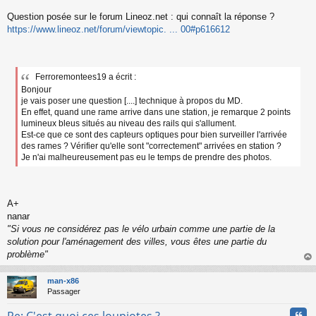
s
s
Question posée sur le forum Lineoz.net : qui connaît la réponse ?
a
https://www.lineoz.net/forum/viewtopic. ... 00#p616612
g
e
n
o
Ferroremontees19 a écrit :
n
l
Bonjour
u
je vais poser une question [....] technique à propos du MD.
En effet, quand une rame arrive dans une station, je remarque 2 points
lumineux bleus situés au niveau des rails qui s'allument.
Est-ce que ce sont des capteurs optiques pour bien surveiller l'arrivée
des rames ? Vérifier qu'elle sont "correctement" arrivées en station ?
Je n'ai malheureusement pas eu le temps de prendre des photos.
A+
nanar
"Si vous ne considérez pas le vélo urbain comme une partie de la
solution pour l'aménagement des villes, vous êtes une partie du
problème"
au
t
man-x86
Passager
Cita