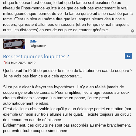
et que le courant est coupé, le fait que la lampe soit positionnée au
niveau de l'inter-motrice -quitte à ce que ce soit pas exactement le vrai
milieu géométrique- permet de voir la lampe qui serait sinon cachée par la
rame. C'est un bleu au même titre que les lampes bleues des tunnels
routiers, qui restent allumées en secours (et en temps normal marquent
aussi les distances) en cas de coupure de courant générale.
au
t
Billy
Régulateur
Cita
Re: C'est quoi ces loupiotes ?
04 févr. 2026, 16:12
M
Quel serait l’intérêt de préciser le milieu de la station en cas de coupure ?
e
s
Je ne vois pas bien ce que cela apporterait...
s
a
Si ça peut aider à étayer tes hypothèses, il n’y a en réalité jamais de
g
coupure générale de courant. Pour simplifier, l’éclairage repose sur deux
e
circuits distincts : lorsque l’un tombe en panne, l’autre prend
n
o
automatiquement le relais.
n
C’est d’ailleurs observable lorsqu’il y a un éclairage partiel en station (par
l
exemple un néon sur trois allumé sur le quai). Il existe toujours un circuit
u
de secours en cas de défaillance.
Évidemment, ces circuits ne sont pas raccordés au même branchement,
pour éviter toute coupure simultanée.