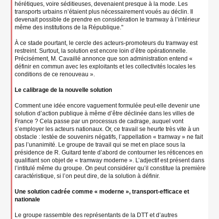
hérétiques, voire séditieuses, devenaient presque à la mode. Les
transports urbains n’étaient plus nécessairement voués au déclin. Il
devenait possible de prendre en considération le tramway à l’intérieur
même des institutions de la République."
À ce stade pourtant, le cercle des acteurs-promoteurs du tramway est
restreint. Surtout, la solution est encore loin d’être opérationnelle.
Précisément, M. Cavaillé annonce que son administration entend «
définir en commun avec les exploitants et les collectivités locales les
conditions de ce renouveau ».
Le calibrage de la nouvelle solution
Comment une idée encore vaguement formulée peut-elle devenir une
solution d’action publique à même d’être déclinée dans les villes de
France ? Cela passe par un processus de cadrage, auquel vont
s’employer les acteurs nationaux. Or, ce travail se heurte très vite à un
obstacle : lestée de souvenirs négatifs, l’appellation « tramway » ne fait
pas l’unanimité. Le groupe de travail qui se met en place sous la
présidence de R. Guitard tente d’abord de contourner les réticences en
qualifiant son objet de « tramway moderne ». L’adjectif est présent dans
l’intitulé même du groupe. On peut considérer qu’il constitue la première
caractéristique, si l’on peut dire, de la solution à définir.
Une solution cadrée comme « moderne », transport-efficace et
nationale
Le groupe rassemble des représentants de la DTT et d’autres