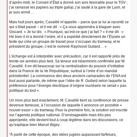
d’après-midi, le Conseil d’État a donné son avis favorable pour le TGV ;
j’ai ramassé les papiers au triple galop, j’ai sauté à la gare de Lyon, et
je suis arrivé…
Mais huit jours après, Cavaillé m’appelle – parce que je lui ai raconté ce
qui s’était passé – et il me dit : « Ça vous apprendra à blaguer avec
Giscard. » Je lui dis : « Pourquoi, qu’est-ce que j’ai fait ? » Il me dit : «
Hé bien il m’a donné l’ordre, et il a expédié directement de l’Élysée un
texte qui crée un groupe de travail pour s’occuper du tramway, et le
président du groupe, c’est le nommé Raymond Guitard… »
L’échange est à interpréter avec précaution, car il est rapporté près de
trente-six années plus tard. Sa teneur est néanmoins confirmée par M.
Cavaillé. Il en dit beaucoup sur la centralisation du pouvoir d’initiative
dans la France de la Ve République, surtout à l’orée d’un mandat
présidentiel. La connivence des deux anciens camarades de l’ENA est
tout aussi parlante, de même que l’idée de R. Guitard selon laquelle la
préférence pour l’énergie électrique d’origine nucléaire ne serait « pas
politique du tout ».
Un mois plus tard exactement, M. Cavaillé tient sa conférence de presse
devenue fameuse, à l’occasion de laquelle il annonce un possible «
nouvel essor » du tramway. Pour la première fois, la solution est inscrite
sur l’agenda politique national. D’envisageable mais très peu
appropriée, elle devient tout à coup légitime dans les discussions, ce
qu’explique bien Marcel Bigey :
"À partir de cette époque, des idées jugées auparavant farfelues,