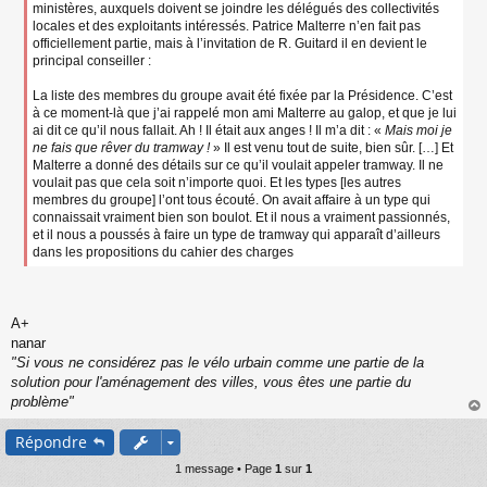
ministères, auxquels doivent se joindre les délégués des collectivités
locales et des exploitants intéressés. Patrice Malterre n’en fait pas
officiellement partie, mais à l’invitation de R. Guitard il en devient le
principal conseiller :
La liste des membres du groupe avait été fixée par la Présidence. C’est
à ce moment-là que j’ai rappelé mon ami Malterre au galop, et que je lui
ai dit ce qu’il nous fallait. Ah ! Il était aux anges ! Il m’a dit : «
Mais moi je
ne fais que rêver du tramway !
» Il est venu tout de suite, bien sûr. […] Et
Malterre a donné des détails sur ce qu’il voulait appeler tramway. Il ne
voulait pas que cela soit n’importe quoi. Et les types [les autres
membres du groupe] l’ont tous écouté. On avait affaire à un type qui
connaissait vraiment bien son boulot. Et il nous a vraiment passionnés,
et il nous a poussés à faire un type de tramway qui apparaît d’ailleurs
dans les propositions du cahier des charges
A+
nanar
"Si vous ne considérez pas le vélo urbain comme une partie de la
solution pour l'aménagement des villes, vous êtes une partie du
problème"
au
Répondre
t
1 message • Page
1
sur
1