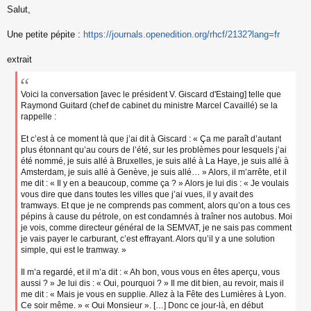
Salut,
e
s
s
Une petite pépite :
https://journals.openedition.org/rhcf/2132?lang=fr
a
g
extrait
e
n
o
n
Voici la conversation [avec le président V. Giscard d'Estaing] telle que
l
Raymond Guitard (chef de cabinet du ministre Marcel Cavaillé) se la
u
rappelle :
Et c’est à ce moment là que j’ai dit à Giscard : « Ça me paraît d’autant
plus étonnant qu’au cours de l’été, sur les problèmes pour lesquels j’ai
été nommé, je suis allé à Bruxelles, je suis allé à La Haye, je suis allé à
Amsterdam, je suis allé à Genève, je suis allé… » Alors, il m’arrête, et il
me dit : « Il y en a beaucoup, comme ça ? » Alors je lui dis : « Je voulais
vous dire que dans toutes les villes que j’ai vues, il y avait des
tramways. Et que je ne comprends pas comment, alors qu’on a tous ces
pépins à cause du pétrole, on est condamnés à traîner nos autobus. Moi
je vois, comme directeur général de la SEMVAT, je ne sais pas comment
je vais payer le carburant, c’est effrayant. Alors qu’il y a une solution
simple, qui est le tramway. »
Il m’a regardé, et il m’a dit : « Ah bon, vous vous en êtes aperçu, vous
aussi ? » Je lui dis : « Oui, pourquoi ? » Il me dit bien, au revoir, mais il
me dit : « Mais je vous en supplie. Allez à la Fête des Lumières à Lyon.
Ce soir même. » « Oui Monsieur ». […] Donc ce jour-là, en début