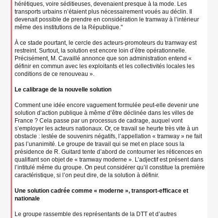
hérétiques, voire séditieuses, devenaient presque à la mode. Les
transports urbains n’étaient plus nécessairement voués au déclin. Il
devenait possible de prendre en considération le tramway à l’intérieur
même des institutions de la République."
À ce stade pourtant, le cercle des acteurs-promoteurs du tramway est
restreint. Surtout, la solution est encore loin d’être opérationnelle.
Précisément, M. Cavaillé annonce que son administration entend «
définir en commun avec les exploitants et les collectivités locales les
conditions de ce renouveau ».
Le calibrage de la nouvelle solution
Comment une idée encore vaguement formulée peut-elle devenir une
solution d’action publique à même d’être déclinée dans les villes de
France ? Cela passe par un processus de cadrage, auquel vont
s’employer les acteurs nationaux. Or, ce travail se heurte très vite à un
obstacle : lestée de souvenirs négatifs, l’appellation « tramway » ne fait
pas l’unanimité. Le groupe de travail qui se met en place sous la
présidence de R. Guitard tente d’abord de contourner les réticences en
qualifiant son objet de « tramway moderne ». L’adjectif est présent dans
l’intitulé même du groupe. On peut considérer qu’il constitue la première
caractéristique, si l’on peut dire, de la solution à définir.
Une solution cadrée comme « moderne », transport-efficace et
nationale
Le groupe rassemble des représentants de la DTT et d’autres