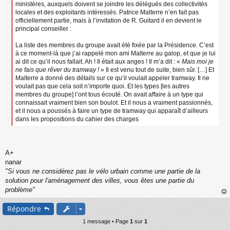
ministères, auxquels doivent se joindre les délégués des collectivités
locales et des exploitants intéressés. Patrice Malterre n’en fait pas
officiellement partie, mais à l’invitation de R. Guitard il en devient le
principal conseiller :
La liste des membres du groupe avait été fixée par la Présidence. C’est
à ce moment-là que j’ai rappelé mon ami Malterre au galop, et que je lui
ai dit ce qu’il nous fallait. Ah ! Il était aux anges ! Il m’a dit : «
Mais moi je
ne fais que rêver du tramway !
» Il est venu tout de suite, bien sûr. […] Et
Malterre a donné des détails sur ce qu’il voulait appeler tramway. Il ne
voulait pas que cela soit n’importe quoi. Et les types [les autres
membres du groupe] l’ont tous écouté. On avait affaire à un type qui
connaissait vraiment bien son boulot. Et il nous a vraiment passionnés,
et il nous a poussés à faire un type de tramway qui apparaît d’ailleurs
dans les propositions du cahier des charges
A+
nanar
"Si vous ne considérez pas le vélo urbain comme une partie de la
solution pour l'aménagement des villes, vous êtes une partie du
problème"
au
Répondre
t
1 message • Page
1
sur
1