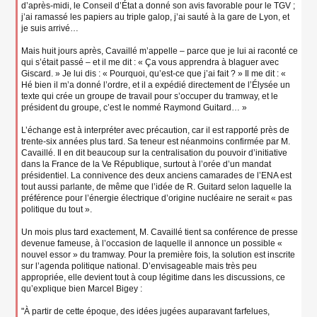
d’après-midi, le Conseil d’État a donné son avis favorable pour le TGV ;
j’ai ramassé les papiers au triple galop, j’ai sauté à la gare de Lyon, et
je suis arrivé…
Mais huit jours après, Cavaillé m’appelle – parce que je lui ai raconté ce
qui s’était passé – et il me dit : « Ça vous apprendra à blaguer avec
Giscard. » Je lui dis : « Pourquoi, qu’est-ce que j’ai fait ? » Il me dit : «
Hé bien il m’a donné l’ordre, et il a expédié directement de l’Élysée un
texte qui crée un groupe de travail pour s’occuper du tramway, et le
président du groupe, c’est le nommé Raymond Guitard… »
L’échange est à interpréter avec précaution, car il est rapporté près de
trente-six années plus tard. Sa teneur est néanmoins confirmée par M.
Cavaillé. Il en dit beaucoup sur la centralisation du pouvoir d’initiative
dans la France de la Ve République, surtout à l’orée d’un mandat
présidentiel. La connivence des deux anciens camarades de l’ENA est
tout aussi parlante, de même que l’idée de R. Guitard selon laquelle la
préférence pour l’énergie électrique d’origine nucléaire ne serait « pas
politique du tout ».
Un mois plus tard exactement, M. Cavaillé tient sa conférence de presse
devenue fameuse, à l’occasion de laquelle il annonce un possible «
nouvel essor » du tramway. Pour la première fois, la solution est inscrite
sur l’agenda politique national. D’envisageable mais très peu
appropriée, elle devient tout à coup légitime dans les discussions, ce
qu’explique bien Marcel Bigey :
"À partir de cette époque, des idées jugées auparavant farfelues,