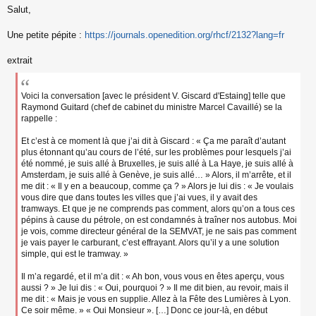
Salut,
e
s
s
Une petite pépite :
https://journals.openedition.org/rhcf/2132?lang=fr
a
g
extrait
e
n
o
n
Voici la conversation [avec le président V. Giscard d'Estaing] telle que
l
Raymond Guitard (chef de cabinet du ministre Marcel Cavaillé) se la
u
rappelle :
Et c’est à ce moment là que j’ai dit à Giscard : « Ça me paraît d’autant
plus étonnant qu’au cours de l’été, sur les problèmes pour lesquels j’ai
été nommé, je suis allé à Bruxelles, je suis allé à La Haye, je suis allé à
Amsterdam, je suis allé à Genève, je suis allé… » Alors, il m’arrête, et il
me dit : « Il y en a beaucoup, comme ça ? » Alors je lui dis : « Je voulais
vous dire que dans toutes les villes que j’ai vues, il y avait des
tramways. Et que je ne comprends pas comment, alors qu’on a tous ces
pépins à cause du pétrole, on est condamnés à traîner nos autobus. Moi
je vois, comme directeur général de la SEMVAT, je ne sais pas comment
je vais payer le carburant, c’est effrayant. Alors qu’il y a une solution
simple, qui est le tramway. »
Il m’a regardé, et il m’a dit : « Ah bon, vous vous en êtes aperçu, vous
aussi ? » Je lui dis : « Oui, pourquoi ? » Il me dit bien, au revoir, mais il
me dit : « Mais je vous en supplie. Allez à la Fête des Lumières à Lyon.
Ce soir même. » « Oui Monsieur ». […] Donc ce jour-là, en début