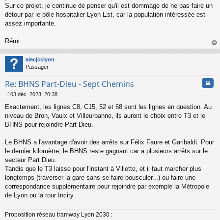
g
Sur ce projet, je continue de penser qu'il est dommage de ne pas faire un
e
détour par le pôle hospitalier Lyon Est, car la population intéressée est
n
o
assez importante.
n
l
Rémi
u
au
t
alecjcclyon
Passager
Cita
Re: BHNS Part-Dieu - Sept Chemins
03 déc. 2023, 20:38
M
Exactement, les lignes C8, C15, 52 et 68 sont les lignes en question. Au
e
s
niveau de Bron, Vaulx et Villeurbanne, ils auront le choix entre T3 et le
s
BHNS pour rejoindre Part Dieu.
a
g
Le BHNS a l'avantage d'avoir des arrêts sur Félix Faure et Garibaldi. Pour
e
le dernier kilomètre, le BHNS reste gagnant car a plusieurs arrêts sur le
n
o
secteur Part Dieu.
n
Tandis que le T3 laisse pour l'instant à Villette, et il faut marcher plus
l
longtemps (traverser la gare sans se faire bousculer...) ou faire une
u
correspondance supplémentaire pour rejoindre par exemple la Métropole
de Lyon ou la tour Incity.
Proposition réseau tramway Lyon 2030 :