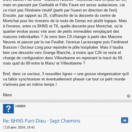
n
mais en passant par Garibaldi et Félix Faure est assez audacieuse, car
l
ce n'est pas l'itinéraire intuitif (partir par l'ouest en direction de l'est).
u
Ensuite, par rapport au 25, s'affranchir de la desserte du centre de
Montchat pour les riverains de la route de Genas est plutôt logique. Mais
à l'inverse, entre ce BHNS et T6, quelle desserte pour Montchat, où le
quartier évolue assez vite avec de petits immeubles remplaçant des
maisons individuelles ? Je sens bien C9 changer à partir des Maisons
Neuves et passer par la rue Feuillat, l'avenue Lacassagne puis Ferdinand
Buisson / Docteur Long pour rejoindre le pôle hospitalier. Mais il faudra
bien une desserte vers Grange Blanche, à moins que C26 ne reste et
change de configuration dans Villeurbanne en reprenant le tracé du 69...
mais quid du 69 entre la Manu' et Villeurbanne ?
Bref, dans ce secteur, 3 nouvelles lignes = une grosse réorganisation qu'il
va falloir synchroniser et éventuellement phaser car tout ce petit monde
n'arrivera pas en même temps !
Rémi
au
t
HAB69
Cita
Re: BHNS Part-Dieu - Sept Chemins
15 janv. 2024, 14:41
M