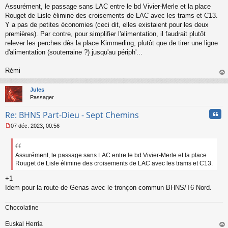
s
Assurément, le passage sans LAC entre le bd Vivier-Merle et la place
a
Rouget de Lisle élimine des croisements de LAC avec les trams et C13.
g
Y a pas de petites économies (ceci dit, elles existaient pour les deux
e
premières). Par contre, pour simplifier l'alimentation, il faudrait plutôt
n
o
relever les perches dès la place Kimmerling, plutôt que de tirer une ligne
n
d'alimentation (souterraine ?) jusqu'au périph'...
l
u
Rémi
au
t
Jules
Passager
Cita
Re: BHNS Part-Dieu - Sept Chemins
07 déc. 2023, 00:56
M
e
s
s
Assurément, le passage sans LAC entre le bd Vivier-Merle et la place
a
Rouget de Lisle élimine des croisements de LAC avec les trams et C13.
g
e
+1
n
Idem pour la route de Genas avec le tronçon commun BHNS/T6 Nord.
o
n
Chocolatine
l
u
Euskal Herria