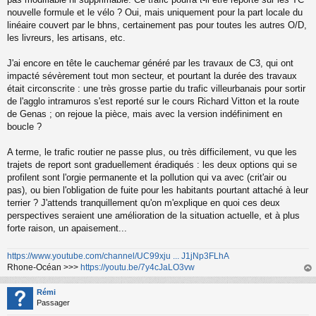
nouvelle formule et le vélo ? Oui, mais uniquement pour la part locale du
linéaire couvert par le bhns, certainement pas pour toutes les autres O/D,
les livreurs, les artisans, etc.
J'ai encore en tête le cauchemar généré par les travaux de C3, qui ont
impacté sévèrement tout mon secteur, et pourtant la durée des travaux
était circonscrite : une très grosse partie du trafic villeurbanais pour sortir
de l'agglo intramuros s'est reporté sur le cours Richard Vitton et la route
de Genas ; on rejoue la pièce, mais avec la version indéfiniment en
boucle ?
A terme, le trafic routier ne passe plus, ou très difficilement, vu que les
trajets de report sont graduellement éradiqués : les deux options qui se
profilent sont l'orgie permanente et la pollution qui va avec (crit'air ou
pas), ou bien l'obligation de fuite pour les habitants pourtant attaché à leur
terrier ? J'attends tranquillement qu'on m'explique en quoi ces deux
perspectives seraient une amélioration de la situation actuelle, et à plus
forte raison, un apaisement...
https://www.youtube.com/channel/UC99xju ... J1jNp3FLhA
Rhone-Océan >>>
https://youtu.be/7y4cJaLO3vw
au
t
Rémi
Passager