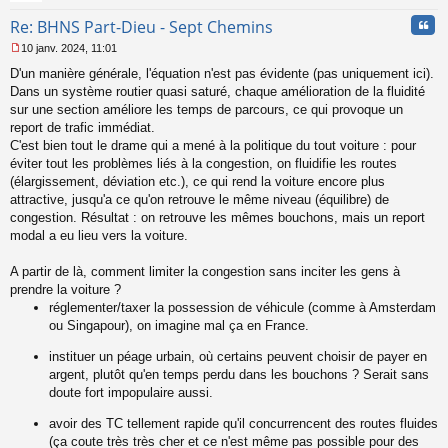
Cita
Re: BHNS Part-Dieu - Sept Chemins
10 janv. 2024, 11:01
M
D'un manière générale, l'équation n'est pas évidente (pas uniquement ici).
e
s
Dans un système routier quasi saturé, chaque amélioration de la fluidité
s
sur une section améliore les temps de parcours, ce qui provoque un
a
report de trafic immédiat.
g
C'est bien tout le drame qui a mené à la politique du tout voiture : pour
e
éviter tout les problèmes liés à la congestion, on fluidifie les routes
n
o
(élargissement, déviation etc.), ce qui rend la voiture encore plus
n
attractive, jusqu'a ce qu'on retrouve le même niveau (équilibre) de
l
congestion. Résultat : on retrouve les mêmes bouchons, mais un report
u
modal a eu lieu vers la voiture.
A partir de là, comment limiter la congestion sans inciter les gens à
prendre la voiture ?
réglementer/taxer la possession de véhicule (comme à Amsterdam
ou Singapour), on imagine mal ça en France.
instituer un péage urbain, où certains peuvent choisir de payer en
argent, plutôt qu'en temps perdu dans les bouchons ? Serait sans
doute fort impopulaire aussi.
avoir des TC tellement rapide qu'il concurrencent des routes fluides
(ça coute très très cher et ce n'est même pas possible pour des