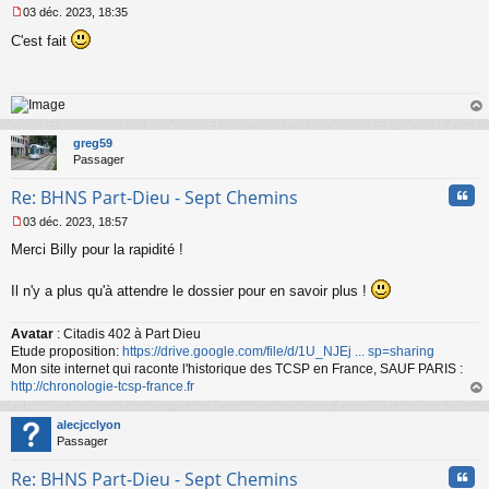
03 déc. 2023, 18:35
M
C'est fait
e
s
s
a
g
e
au
n
t
greg59
o
Passager
n
l
Cita
Re: BHNS Part-Dieu - Sept Chemins
u
03 déc. 2023, 18:57
M
Merci Billy pour la rapidité !
e
s
s
Il n'y a plus qu'à attendre le dossier pour en savoir plus !
a
g
e
Avatar
: Citadis 402 à Part Dieu
n
Etude proposition:
https://drive.google.com/file/d/1U_NJEj ... sp=sharing
o
Mon site internet qui raconte l'historique des TCSP en France, SAUF PARIS :
n
http://chronologie-tcsp-france.fr
l
au
u
t
alecjcclyon
Passager
Cita
Re: BHNS Part-Dieu - Sept Chemins