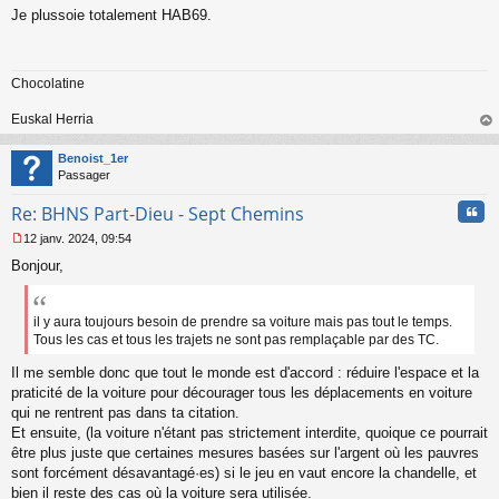
M
Je plussoie totalement HAB69.
e
s
s
a
Chocolatine
g
e
n
Euskal Herria
o
au
n
t
Benoist_1er
l
Passager
u
Cita
Re: BHNS Part-Dieu - Sept Chemins
12 janv. 2024, 09:54
M
Bonjour,
e
s
s
a
il y aura toujours besoin de prendre sa voiture mais pas tout le temps.
g
Tous les cas et tous les trajets ne sont pas remplaçable par des TC.
e
n
Il me semble donc que tout le monde est d'accord : réduire l'espace et la
o
praticité de la voiture pour décourager tous les déplacements en voiture
n
qui ne rentrent pas dans ta citation.
l
Et ensuite, (la voiture n'étant pas strictement interdite, quoique ce pourrait
u
être plus juste que certaines mesures basées sur l'argent où les pauvres
sont forcément désavantagé·es) si le jeu en vaut encore la chandelle, et
bien il reste des cas où la voiture sera utilisée.