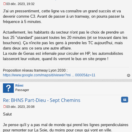
03 déc. 2023, 19:32
M
J'ai un pressentiment, cette ligne va connaître un grand succès et va
e
s
devenir comme C3. Avant de passer à un tramway, on pourra passer la
s
fréquence à 5 minutes.
a
g
Actuellement, les habitants du secteur n'ont pas le choix de prendre un
e
bus 25 "standard" passant toutes les 20 minutes (et se trouvant dans les
n
o
bouchons). Ça n'incite pas les gens à prendre les TC aujourd'hui, mais
n
dans deux ans ce sera une autre affaire.
l
La route de Genas est infernale pour circuler en HP, les automobilistes
u
laisseront leur voiture, quand ils verront le bus en site propre !
Proposition réseau tramway Lyon 2030 :
https://www.google.com/maps/d/viewer?mi ... 00005&z=11
au
t
Rémi
Passager
Cita
Re: BHNS Part-Dieu - Sept Chemins
03 déc. 2023, 20:08
M
Salut
e
s
s
Je pense qu'il y a pas mal de monde qui prend les lignes perpendiculaires
a
pour remonter sur La Soie, du moins pour ceux qui vont en ville.