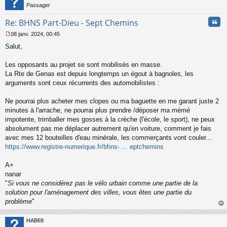
Passager
Cita
Re: BHNS Part-Dieu - Sept Chemins
08 janv. 2024, 00:45
M
Salut,
e
s
s
Les opposants au projet se sont mobilisés en masse.
a
La Rte de Genas est depuis longtemps un égout à bagnoles, les
g
arguments sont ceux récurrents des automobilistes :
e
n
o
Ne pourrai plus acheter mes clopes ou ma baguette en me garant juste 2
n
minutes à l'arrache, ne pourrai plus prendre /déposer ma mémé
l
impotente, trimballer mes gosses à la crèche (l'école, le sport), ne peux
u
absolument pas me déplacer autrement qu'en voiture, comment je fais
avec mes 12 bouteilles d'eau minérale, les commerçants vont couler...
https://www.registre-numerique.fr/bhns- ... eptchemins
A+
nanar
"
Si vous ne considérez pas le vélo urbain comme une partie de la
solution pour l'aménagement des villes, vous êtes une partie du
problème
"
au
t
HAB69