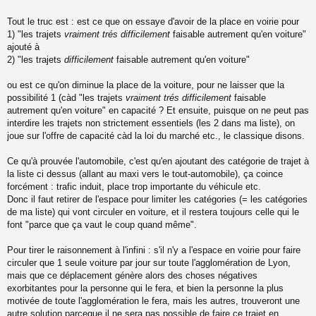
Tout le truc est : est ce que on essaye d'avoir de la place en voirie pour
1) "les trajets
vraiment trés difficilement
faisable autrement qu'en voiture"
ajouté à
2) "les trajets
difficilement
faisable autrement qu'en voiture"
ou est ce qu'on diminue la place de la voiture, pour ne laisser que la
possibilité 1 (càd "les trajets
vraiment trés difficilement
faisable
autrement qu'en voiture" en capacité ? Et ensuite, puisque on ne peut pas
interdire les trajets non strictement essentiels (les 2 dans ma liste), on
joue sur l'offre de capacité càd la loi du marché etc., le classique disons.
Ce qu'à prouvée l'automobile, c'est qu'en ajoutant des catégorie de trajet à
la liste ci dessus (allant au maxi vers le tout-automobile), ça coince
forcément : trafic induit, place trop importante du véhicule etc.
Donc il faut retirer de l'espace pour limiter les catégories (= les catégories
de ma liste) qui vont circuler en voiture, et il restera toujours celle qui le
font "parce que ça vaut le coup quand même".
Pour tirer le raisonnement à l'infini : s'il n'y a l'espace en voirie pour faire
circuler que 1 seule voiture par jour sur toute l'agglomération de Lyon,
mais que ce déplacement génère alors des choses négatives
exorbitantes pour la personne qui le fera, et bien la personne la plus
motivée de toute l'agglomération le fera, mais les autres, trouveront une
autre solution parceque il ne sera pas possible de faire ce trajet en