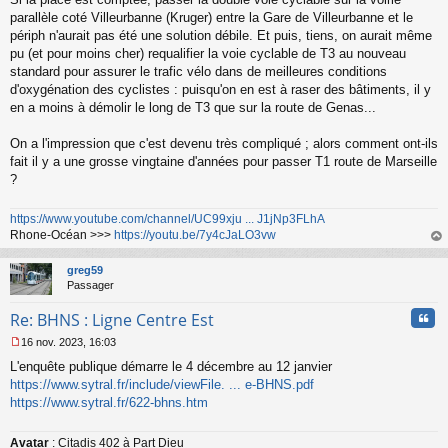
parallèle coté Villeurbanne (Kruger) entre la Gare de Villeurbanne et le
périph n'aurait pas été une solution débile. Et puis, tiens, on aurait même
pu (et pour moins cher) requalifier la voie cyclable de T3 au nouveau
standard pour assurer le trafic vélo dans de meilleures conditions
d'oxygénation des cyclistes : puisqu'on en est à raser des bâtiments, il y
en a moins à démolir le long de T3 que sur la route de Genas...
On a l'impression que c'est devenu très compliqué ; alors comment ont-ils
fait il y a une grosse vingtaine d'années pour passer T1 route de Marseille
?
https://www.youtube.com/channel/UC99xju ... J1jNp3FLhA
Rhone-Océan >>>
https://youtu.be/7y4cJaLO3vw
au
t
greg59
Passager
Cita
Re: BHNS : Ligne Centre Est
16 nov. 2023, 16:03
M
L'enquête publique démarre le 4 décembre au 12 janvier
e
s
https://www.sytral.fr/include/viewFile. ... e-BHNS.pdf
s
https://www.sytral.fr/622-bhns.htm
a
g
Avatar
: Citadis 402 à Part Dieu
e