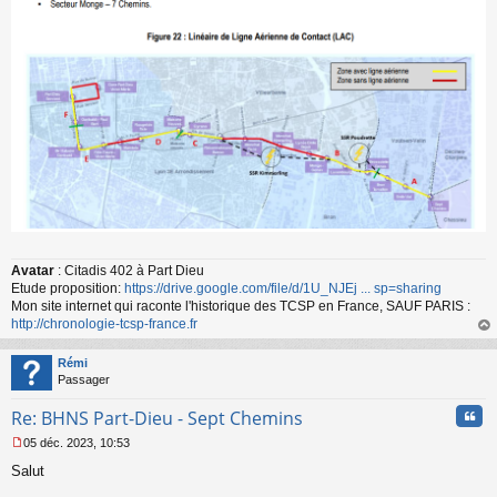
Avatar
: Citadis 402 à Part Dieu
Etude proposition:
https://drive.google.com/file/d/1U_NJEj ... sp=sharing
Mon site internet qui raconte l'historique des TCSP en France, SAUF PARIS :
http://chronologie-tcsp-france.fr
au
t
Rémi
Passager
Cita
Re: BHNS Part-Dieu - Sept Chemins
05 déc. 2023, 10:53
M
Salut
e
s