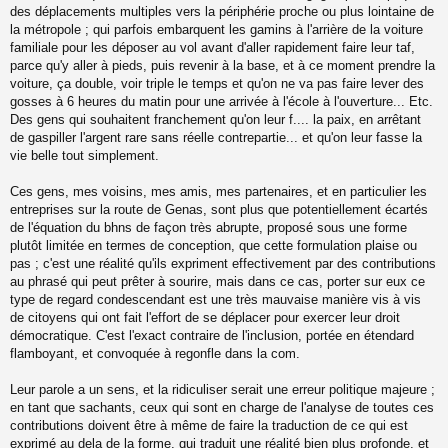
des déplacements multiples vers la périphérie proche ou plus lointaine de
la métropole ; qui parfois embarquent les gamins à l'arrière de la voiture
familiale pour les déposer au vol avant d'aller rapidement faire leur taf,
parce qu'y aller à pieds, puis revenir à la base, et à ce moment prendre la
voiture, ça double, voir triple le temps et qu'on ne va pas faire lever des
gosses à 6 heures du matin pour une arrivée à l'école à l'ouverture... Etc.
Des gens qui souhaitent franchement qu'on leur f.... la paix, en arrêtant
de gaspiller l'argent rare sans réelle contrepartie... et qu'on leur fasse la
vie belle tout simplement.
Ces gens, mes voisins, mes amis, mes partenaires, et en particulier les
entreprises sur la route de Genas, sont plus que potentiellement écartés
de l'équation du bhns de façon très abrupte, proposé sous une forme
plutôt limitée en termes de conception, que cette formulation plaise ou
pas ; c'est une réalité qu'ils expriment effectivement par des contributions
au phrasé qui peut prêter à sourire, mais dans ce cas, porter sur eux ce
type de regard condescendant est une très mauvaise manière vis à vis
de citoyens qui ont fait l'effort de se déplacer pour exercer leur droit
démocratique. C'est l'exact contraire de l'inclusion, portée en étendard
flamboyant, et convoquée à regonfle dans la com.
Leur parole a un sens, et la ridiculiser serait une erreur politique majeure ;
en tant que sachants, ceux qui sont en charge de l'analyse de toutes ces
contributions doivent être à même de faire la traduction de ce qui est
exprimé au dela de la forme, qui traduit une réalité bien plus profonde, et