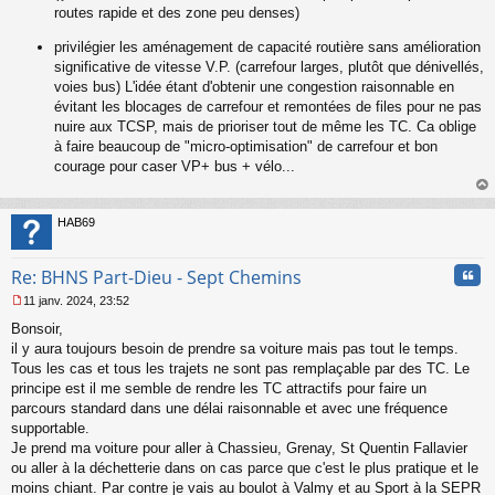
routes rapide et des zone peu denses)
privilégier les aménagement de capacité routière sans amélioration
significative de vitesse V.P. (carrefour larges, plutôt que dénivellés,
voies bus) L'idée étant d'obtenir une congestion raisonnable en
évitant les blocages de carrefour et remontées de files pour ne pas
nuire aux TCSP, mais de prioriser tout de même les TC. Ca oblige
à faire beaucoup de "micro-optimisation" de carrefour et bon
courage pour caser VP+ bus + vélo...
au
t
HAB69
Cita
Re: BHNS Part-Dieu - Sept Chemins
11 janv. 2024, 23:52
M
Bonsoir,
e
s
il y aura toujours besoin de prendre sa voiture mais pas tout le temps.
s
Tous les cas et tous les trajets ne sont pas remplaçable par des TC. Le
a
principe est il me semble de rendre les TC attractifs pour faire un
g
parcours standard dans une délai raisonnable et avec une fréquence
e
supportable.
n
o
Je prend ma voiture pour aller à Chassieu, Grenay, St Quentin Fallavier
n
ou aller à la déchetterie dans on cas parce que c'est le plus pratique et le
l
moins chiant. Par contre je vais au boulot à Valmy et au Sport à la SEPR