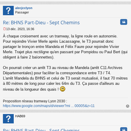
au
t
alecjcclyon
Passager
Cita
Re: BHNS Part-Dieu - Sept Chemins
13 déc. 2023, 16:36
M
À chaque croisement avec un tramway, la ligne roule en autonomie.
e
s
Pour rejoindre Vivier Merle après Lacassagne, le T3 pourrait donc
s
partager le tronçon entre Mandela et Félix Faure pour rejoindre Vivier
a
Merle. Trajet plus rectiligne qu'en passant par Pompidou ou Paul Bert (qui
g
obligent à faire 2 baïonnettes).
e
n
o
On pourrait créer un arrêt T3 au niveau de Mandela (arrêt C11 Archives
n
Départementales) pour faciliter la correspondance entre T3 / T4.
l
L'arrêt Mandela du BHNS et celui de T3 serait mutualisé, il faut 70 mètres
u
à 80 mètres de long pour caler les 64m du T3. Ça passe d'ailleurs au
niveau de la longueur des quais !
Proposition réseau tramway Lyon 2030 :
https://www.google.com/maps/d/viewer?mi ... 00005&z=11
au
t
HAB69
Cita
Re: BHNS Part-Dieu - Sept Chemins