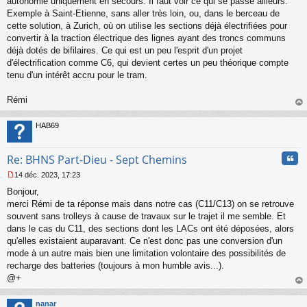
autonomie uniquement en secours. Il faut voir ce qui se passe ailleurs.
g
Exemple à Saint-Etienne, sans aller très loin, ou, dans le berceau de
e
cette solution, à Zurich, où on utilise les sections déjà électrifiées pour
n
o
convertir à la traction électrique des lignes ayant des troncs communs
n
déjà dotés de bifilaires. Ce qui est un peu l'esprit d'un projet
l
d'électrification comme C6, qui devient certes un peu théorique compte
u
tenu d'un intérêt accru pour le tram.
Rémi
au
t
HAB69
Cita
Re: BHNS Part-Dieu - Sept Chemins
14 déc. 2023, 17:23
M
Bonjour,
e
s
merci Rémi de ta réponse mais dans notre cas (C11/C13) on se retrouve
s
souvent sans trolleys à cause de travaux sur le trajet il me semble. Et
a
dans le cas du C11, des sections dont les LACs ont été déposées, alors
g
qu'elles existaient auparavant. Ce n'est donc pas une conversion d'un
e
mode à un autre mais bien une limitation volontaire des possibilités de
n
o
recharge des batteries (toujours à mon humble avis...).
n
@+
l
au
u
t
nanar