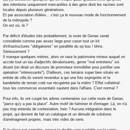
des intentions uniquement mercantiles à des gens dont les racines sont
locales depuis plusieurs générations.
Et par association d'idées... c'est ça le nouveau mode de fonctionnement
de la métropole ?
On est où, là ?
Par déficit d'études très probablement, la route de Genas serait
considérée comme pas assez large pour caser tout un kit
d'infrastructures "obligatoires" en parallèle du sp bus / bhns.
Sérieusement ?
Il manque quelques mètres, alors on rase le patrimoine mineur auquel on
accole tout un tas d'adjectifs dévalorisants, genre "mal entretenu" soi
disant (on dirait un discours de promoteur immobilier pour justifier une
opération "intéressante"). D'ailleurs, ces terrains super bien situés en
entrée de ville,ils seront revendus à qui une fois expropriés et la
bandelette de terrain coté rue récupérée par la métro ? Effet collatéral :
tous les commerces essentiels sautent dans l'affaire. C'est normal ?
Pour info, ils ont coupé les arbres centenaires sur cette route de Genas,
"parce qu'y a pas la place". Autre motif de fulminer et d'enrager. Là, on n'a
pas trop entendu de contestation, hein ? Aucune intégration dans le
projet, qui devient de fait un catalogue et un déroulé de solutions
d'aménagment propres, mais très vides de sens.
Si la place est comptée, passer la double voie cyclable sur la voirie