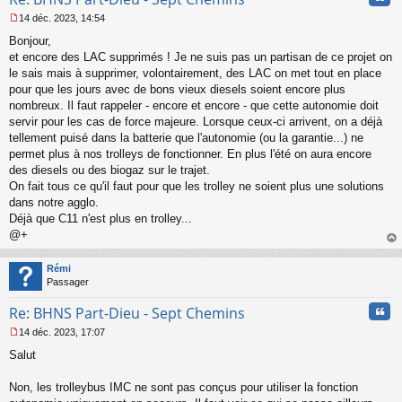
14 déc. 2023, 14:54
M
Bonjour,
e
s
et encore des LAC supprimés ! Je ne suis pas un partisan de ce projet on
s
le sais mais à supprimer, volontairement, des LAC on met tout en place
a
pour que les jours avec de bons vieux diesels soient encore plus
g
nombreux. Il faut rappeler - encore et encore - que cette autonomie doit
e
servir pour les cas de force majeure. Lorsque ceux-ci arrivent, on a déjà
n
o
tellement puisé dans la batterie que l'autonomie (ou la garantie...) ne
n
permet plus à nos trolleys de fonctionner. En plus l'été on aura encore
l
des diesels ou des biogaz sur le trajet.
u
On fait tous ce qu'il faut pour que les trolley ne soient plus une solutions
dans notre agglo.
Déjà que C11 n'est plus en trolley...
@+
au
t
Rémi
Passager
Cita
Re: BHNS Part-Dieu - Sept Chemins
14 déc. 2023, 17:07
M
Salut
e
s
s
Non, les trolleybus IMC ne sont pas conçus pour utiliser la fonction
a