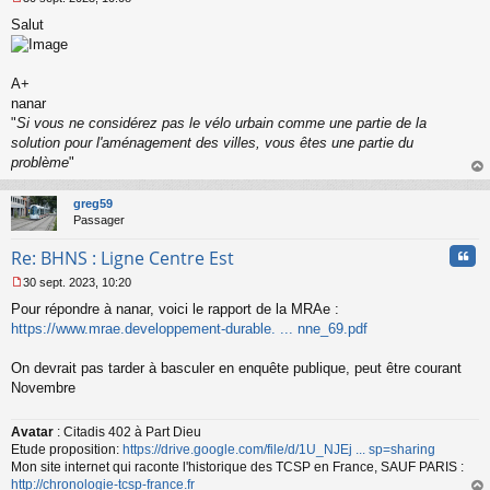
M
Salut
e
s
s
a
A+
g
nanar
e
"
Si vous ne considérez pas le vélo urbain comme une partie de la
n
o
solution pour l'aménagement des villes, vous êtes une partie du
n
problème
"
l
au
u
t
greg59
Passager
Cita
Re: BHNS : Ligne Centre Est
30 sept. 2023, 10:20
M
Pour répondre à nanar, voici le rapport de la MRAe :
e
s
https://www.mrae.developpement-durable. ... nne_69.pdf
s
a
On devrait pas tarder à basculer en enquête publique, peut être courant
g
Novembre
e
n
o
Avatar
: Citadis 402 à Part Dieu
n
Etude proposition:
https://drive.google.com/file/d/1U_NJEj ... sp=sharing
l
Mon site internet qui raconte l'historique des TCSP en France, SAUF PARIS :
u
http://chronologie-tcsp-france.fr