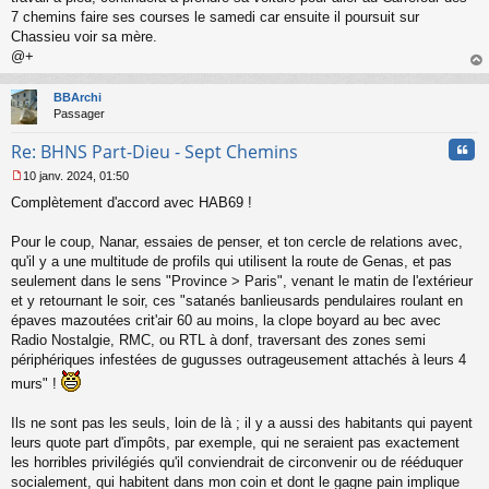
7 chemins faire ses courses le samedi car ensuite il poursuit sur
Chassieu voir sa mère.
@+
au
t
BBArchi
Passager
Cita
Re: BHNS Part-Dieu - Sept Chemins
10 janv. 2024, 01:50
M
Complètement d'accord avec HAB69 !
e
s
s
Pour le coup, Nanar, essaies de penser, et ton cercle de relations avec,
a
qu'il y a une multitude de profils qui utilisent la route de Genas, et pas
g
seulement dans le sens "Province > Paris", venant le matin de l'extérieur
e
et y retournant le soir, ces "satanés banlieusards pendulaires roulant en
n
o
épaves mazoutées crit'air 60 au moins, la clope boyard au bec avec
n
Radio Nostalgie, RMC, ou RTL à donf, traversant des zones semi
l
périphériques infestées de gugusses outrageusement attachés à leurs 4
u
murs" !
Ils ne sont pas les seuls, loin de là ; il y a aussi des habitants qui payent
leurs quote part d'impôts, par exemple, qui ne seraient pas exactement
les horribles privilégiés qu'il conviendrait de circonvenir ou de rééduquer
socialement, qui habitent dans mon coin et dont le gagne pain implique