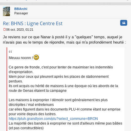
au
t
BBArchi
Passager
Cita
Re: BHNS : Ligne Centre Est
06 oct. 2023, 01:21
M
Je reviens sur ce que Nanar à posté il y a "quelques" temps, auquel je
e
s
n'avais pas eu le temps de répondre, mais qui m'a profondément heurté :
s
a
g
Meuuu noonn !
e
n
Ce genre de fronde, c'est pour tenter de maximiser les indemnités
o
d'expropriation.
n
Idem pour ceux qui pleurent après les places de stationnement
l
perdues.
u
Ils ont acquis ou hérité de maisons à une époque où les abords de la
route de Genas étaient la campagne
Les maisons à exproprier / démolir sont généralement les plus
décrépites / mal entretenues
car elles figurent dans les documents PLU-H comme étant sur emprise
pour voirie depuis des lustres.
https://pluh.grandlyon.com/plu?select_commune=BRON
La majorité des bandes à exproprier ne sont d'ailleurs même pas bâties
(et pas constructibles)