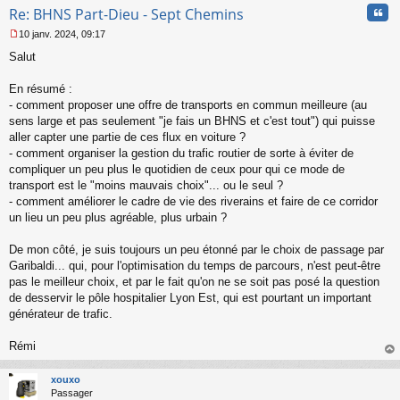
Cita
Re: BHNS Part-Dieu - Sept Chemins
10 janv. 2024, 09:17
M
Salut
e
s
s
En résumé :
a
- comment proposer une offre de transports en commun meilleure (au
g
sens large et pas seulement "je fais un BHNS et c'est tout") qui puisse
e
aller capter une partie de ces flux en voiture ?
n
o
- comment organiser la gestion du trafic routier de sorte à éviter de
n
compliquer un peu plus le quotidien de ceux pour qui ce mode de
l
transport est le "moins mauvais choix"... ou le seul ?
u
- comment améliorer le cadre de vie des riverains et faire de ce corridor
un lieu un peu plus agréable, plus urbain ?
De mon côté, je suis toujours un peu étonné par le choix de passage par
Garibaldi... qui, pour l'optimisation du temps de parcours, n'est peut-être
pas le meilleur choix, et par le fait qu'on ne se soit pas posé la question
de desservir le pôle hospitalier Lyon Est, qui est pourtant un important
générateur de trafic.
Rémi
au
t
xouxo
Passager