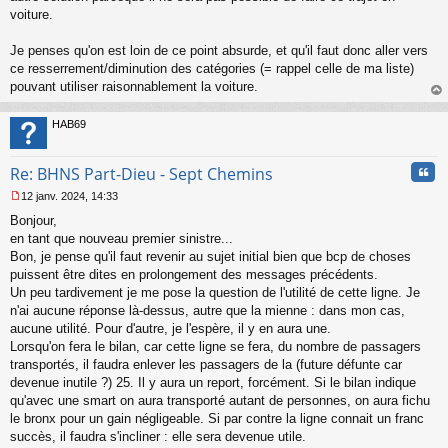
voiture.
Je penses qu'on est loin de ce point absurde, et qu'il faut donc aller vers
ce resserrement/diminution des catégories (= rappel celle de ma liste)
pouvant utiliser raisonnablement la voiture.
au
t
HAB69
Cita
Re: BHNS Part-Dieu - Sept Chemins
12 janv. 2024, 14:33
M
Bonjour,
e
s
en tant que nouveau premier sinistre...
s
Bon, je pense qu'il faut revenir au sujet initial bien que bcp de choses
a
puissent être dites en prolongement des messages précédents.
g
Un peu tardivement je me pose la question de l'utilité de cette ligne. Je
e
n'ai aucune réponse là-dessus, autre que la mienne : dans mon cas,
n
o
aucune utilité. Pour d'autre, je l'espère, il y en aura une.
n
Lorsqu'on fera le bilan, car cette ligne se fera, du nombre de passagers
l
transportés, il faudra enlever les passagers de la (future défunte car
u
devenue inutile ?) 25. Il y aura un report, forcément. Si le bilan indique
qu'avec une smart on aura transporté autant de personnes, on aura fichu
le bronx pour un gain négligeable. Si par contre la ligne connait un franc
succès, il faudra s'incliner : elle sera devenue utile.