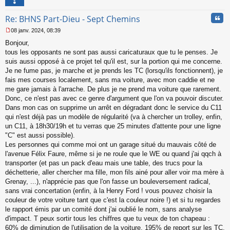
Cita
Re: BHNS Part-Dieu - Sept Chemins
08 janv. 2024, 08:39
M
Bonjour,
e
s
tous les opposants ne sont pas aussi caricaturaux que tu le penses. Je
s
suis aussi opposé à ce projet tel qu'il est, sur la portion qui me concerne.
a
Je ne fume pas, je marche et je prends les TC (lorsqu'ils fonctionnent), je
g
fais mes courses localement, sans ma voiture, avec mon caddie et ne
e
me gare jamais à l'arrache. De plus je ne prend ma voiture que rarement.
n
o
Donc, ce n'est pas avec ce genre d'argument que l'on va pouvoir discuter.
n
Dans mon cas on supprime un arrêt en dégradant donc le service du C11
l
qui n'est déjà pas un modèle de régularité (va à chercher un trolley, enfin,
u
un C11, à 18h30/19h et tu verras que 25 minutes d'attente pour une ligne
"C" est aussi possible).
Les personnes qui comme moi ont un garage situé du mauvais côté de
l'avenue Félix Faure, même si je ne roule que le WE ou quand j'ai qqch à
transporter (et pas un pack d'eau mais une table, des trucs pour la
déchetterie, aller chercher ma fille, mon fils ainé pour aller voir ma mère à
Grenay, ...), n'apprécie pas que l'on fasse un bouleversement radical,
sans vrai concertation (enfin, à la Henry Ford ! vous pouvez choisir la
couleur de votre voiture tant que c'est la couleur noire !) et si tu regardes
le rapport émis par un comité dont j'ai oublié le nom, sans analyse
d'impact. T peux sortir tous les chiffres que tu veux de ton chapeau :
60% de diminution de l'utilisation de la voiture, 195% de report sur les TC,