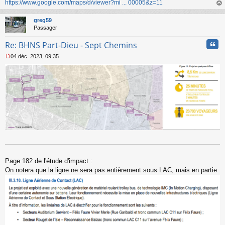
https://www.google.com/maps/d/viewer?mi ... 00005&z=11
au
t
greg59
Passager
Cita
Re: BHNS Part-Dieu - Sept Chemins
04 déc. 2023, 09:35
M
e
s
s
a
g
e
n
o
n
l
u
Page 182 de l'étude d'impact :
On notera que la ligne ne sera pas entièrement sous LAC, mais en partie