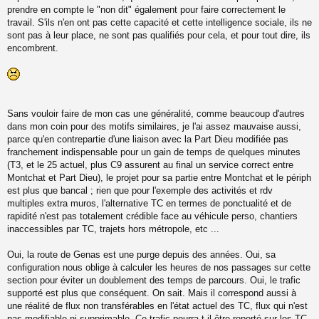
prendre en compte le "non dit" également pour faire correctement le
travail. S'ils n'en ont pas cette capacité et cette intelligence sociale, ils ne
sont pas à leur place, ne sont pas qualifiés pour cela, et pour tout dire, ils
encombrent.
Sans vouloir faire de mon cas une généralité, comme beaucoup d'autres
dans mon coin pour des motifs similaires, je l'ai assez mauvaise aussi,
parce qu'en contrepartie d'une liaison avec la Part Dieu modifiée pas
franchement indispensable pour un gain de temps de quelques minutes
(T3, et le 25 actuel, plus C9 assurent au final un service correct entre
Montchat et Part Dieu), le projet pour sa partie entre Montchat et le périph
est plus que bancal ; rien que pour l'exemple des activités et rdv
multiples extra muros, l'alternative TC en termes de ponctualité et de
rapidité n'est pas totalement crédible face au véhicule perso, chantiers
inaccessibles par TC, trajets hors métropole, etc ...
Oui, la route de Genas est une purge depuis des années. Oui, sa
configuration nous oblige à calculer les heures de nos passages sur cette
section pour éviter un doublement des temps de parcours. Oui, le trafic
supporté est plus que conséquent. On sait. Mais il correspond aussi à
une réalité de flux non transférables en l'état actuel des TC, flux qui n'est
pas modifiable ni supprimable. Ce trafic pourra t-il être reporté sur les TC