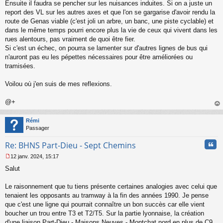
Ensuite il faudra se pencher sur les nuisances induites. Si on a juste un
report des VL sur les autres axes et que l'on se gargarise d'avoir rendu la
route de Genas viable (c'est joli un arbre, un banc, une piste cyclable) et
dans le même temps pourri encore plus la vie de ceux qui vivent dans les
rues alentours, pas vraiment de quoi être fier.
Si c'est un échec, on pourra se lamenter sur d'autres lignes de bus qui
n'auront pas eu les pépettes nécessaires pour être améliorées ou
tramisées.
Voilou où j'en suis de mes reflexions.
@+
au
t
Rémi
Passager
Cita
Re: BHNS Part-Dieu - Sept Chemins
12 janv. 2024, 15:17
M
Salut
e
s
s
Le raisonnement que tu tiens présente certaines analogies avec celui que
a
tenaient les opposants au tramway à la fin des années 1990. Je pense
g
que c'est une ligne qui pourrait connaître un bon succès car elle vient
e
boucher un trou entre T3 et T2/T5. Sur la partie lyonnaise, la création
n
o
d'une liaison Part-Dieu - Maisons Neuves - Montchat nord en plus de C9,