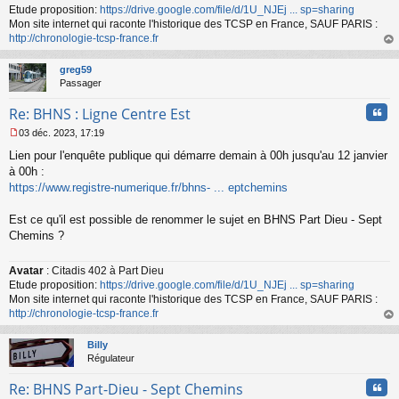
Etude proposition:
https://drive.google.com/file/d/1U_NJEj ... sp=sharing
n
o
Mon site internet qui raconte l'historique des TCSP en France, SAUF PARIS :
n
http://chronologie-tcsp-france.fr
l
au
u
t
greg59
Passager
Cita
Re: BHNS : Ligne Centre Est
03 déc. 2023, 17:19
M
Lien pour l'enquête publique qui démarre demain à 00h jusqu'au 12 janvier
e
s
à 00h :
s
https://www.registre-numerique.fr/bhns- ... eptchemins
a
g
Est ce qu'il est possible de renommer le sujet en BHNS Part Dieu - Sept
e
Chemins ?
n
o
n
Avatar
: Citadis 402 à Part Dieu
l
Etude proposition:
https://drive.google.com/file/d/1U_NJEj ... sp=sharing
u
Mon site internet qui raconte l'historique des TCSP en France, SAUF PARIS :
http://chronologie-tcsp-france.fr
au
t
Billy
Régulateur
Cita
Re: BHNS Part-Dieu - Sept Chemins