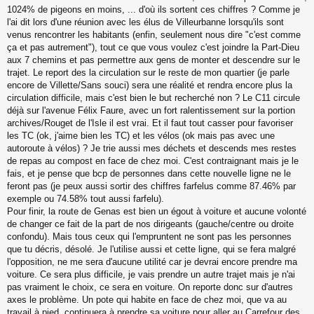
1024% de pigeons en moins, ... d'où ils sortent ces chiffres ? Comme je
l'ai dit lors d'une réunion avec les élus de Villeurbanne lorsqu'ils sont
venus rencontrer les habitants (enfin, seulement nous dire "c'est comme
ça et pas autrement"), tout ce que vous voulez c'est joindre la Part-Dieu
aux 7 chemins et pas permettre aux gens de monter et descendre sur le
trajet. Le report des la circulation sur le reste de mon quartier (je parle
encore de Villette/Sans souci) sera une réalité et rendra encore plus la
circulation difficile, mais c'est bien le but recherché non ? Le C11 circule
déjà sur l'avenue Félix Faure, avec un fort ralentissement sur la portion
archives/Rouget de l'Isle il est vrai. Et il faut tout casser pour favoriser
les TC (ok, j'aime bien les TC) et les vélos (ok mais pas avec une
autoroute à vélos) ? Je trie aussi mes déchets et descends mes restes
de repas au compost en face de chez moi. C'est contraignant mais je le
fais, et je pense que bcp de personnes dans cette nouvelle ligne ne le
feront pas (je peux aussi sortir des chiffres farfelus comme 87.46% par
exemple ou 74.58% tout aussi farfelu).
Pour finir, la route de Genas est bien un égout à voiture et aucune volonté
de changer ce fait de la part de nos dirigeants (gauche/centre ou droite
confondu). Mais tous ceux qui l'empruntent ne sont pas les personnes
que tu décris, désolé. Je l'utilise aussi et cette ligne, qui se fera malgré
l'opposition, ne me sera d'aucune utilité car je devrai encore prendre ma
voiture. Ce sera plus difficile, je vais prendre un autre trajet mais je n'ai
pas vraiment le choix, ce sera en voiture. On reporte donc sur d'autres
axes le problème. Un pote qui habite en face de chez moi, que va au
travail à pied, continuera à prendre sa voiture pour aller au Carrefour des