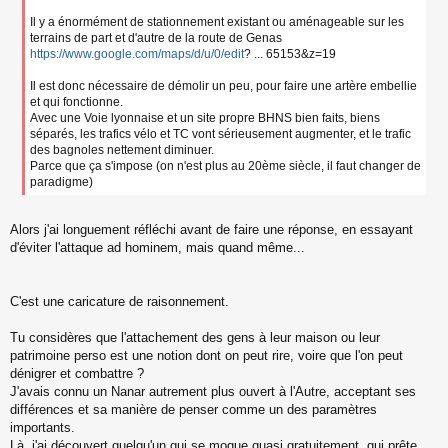
Il y a énormément de stationnement existant ou aménageable sur les
terrains de part et d'autre de la route de Genas
https://www.google.com/maps/d/u/0/edit
? ... 65153&z=19
Il est donc nécessaire de démolir un peu, pour faire une artère embellie
et qui fonctionne.
Avec une Voie lyonnaise et un site propre BHNS bien faits, biens
séparés, les trafics vélo et TC vont sérieusement augmenter, et le trafic
des bagnoles nettement diminuer.
Parce que ça s'impose (on n'est plus au 20ème siècle, il faut changer de
paradigme)
Alors j'ai longuement réfléchi avant de faire une réponse, en essayant
d'éviter l'attaque ad hominem, mais quand même...
C'est une caricature de raisonnement.
Tu considères que l'attachement des gens à leur maison ou leur
patrimoine perso est une notion dont on peut rire, voire que l'on peut
dénigrer et combattre ?
J'avais connu un Nanar autrement plus ouvert à l'Autre, acceptant ses
différences et sa manière de penser comme un des paramètres
importants.
Là, j'ai découvert quelqu'un qui se moque quasi gratuitement, qui prête