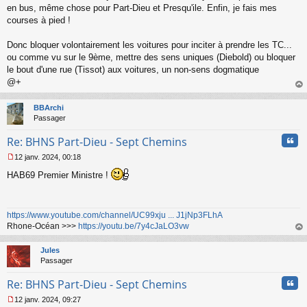
u
en bus, même chose pour Part-Dieu et Presqu'ile. Enfin, je fais mes
courses à pied !
Donc bloquer volontairement les voitures pour inciter à prendre les TC...
ou comme vu sur le 9ème, mettre des sens uniques (Diebold) ou bloquer
le bout d'une rue (Tissot) aux voitures, un non-sens dogmatique
@+
au
t
BBArchi
Passager
Cita
Re: BHNS Part-Dieu - Sept Chemins
12 janv. 2024, 00:18
M
HAB69 Premier Ministre !
e
s
s
a
https://www.youtube.com/channel/UC99xju ... J1jNp3FLhA
g
Rhone-Océan >>>
https://youtu.be/7y4cJaLO3vw
e
n
au
o
t
Jules
n
Passager
l
u
Cita
Re: BHNS Part-Dieu - Sept Chemins
12 janv. 2024, 09:27