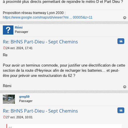
s
à proximité plus directs permettant de rejoindre le métro D et Part Dieu ?
a
g
Proposition réseau tramway Lyon 2030 :
e
https://www.google.com/maps/d/viewer?mi ... 00005&z=11
n
o
au
n
t
Rémi
l
Passager
u
Cita
Re: BHNS Part-Dieu - Sept Chemins
24 oct. 2024, 17:41
M
Re
e
s
s
Pour avoir un terminus commode, pour justifier une électrification de cette
a
section de la route d'Heyrieux afin de recharger les batteries... et peut-
g
être pour prévoir une restructuration du 62 ?
e
n
o
Rémi
n
au
l
t
greg59
u
Passager
Cita
Re: BHNS Part-Dieu - Sept Chemins
27 oct. 2024, 10:01
M
e