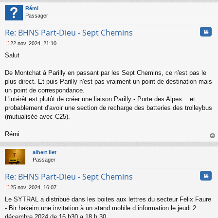
t
Rémi
Passager
Cita
Re: BHNS Part-Dieu - Sept Chemins
22 nov. 2024, 21:10
M
Salut
e
s
s
De Montchat à Parilly en passant par les Sept Chemins, ce n'est pas le
a
plus direct. Et puis Parilly n'est pas vraiment un point de destination mais
g
un point de correspondance.
e
L'intérêt est plutôt de créer une liaison Parilly - Porte des Alpes... et
n
o
probablement d'avoir une section de recharge des batteries des trolleybus
n
(mutualisée avec C25).
l
u
Rémi
au
t
albert liet
Passager
Cita
Re: BHNS Part-Dieu - Sept Chemins
25 nov. 2024, 16:07
M
Le SYTRAL a distribué dans les boites aux lettres du secteur Felix Faure
e
s
- Bir hakeim une invitation à un stand mobile d information le jeudi 2
s
décembre 2024 de 16 h30 a 18 h 30.