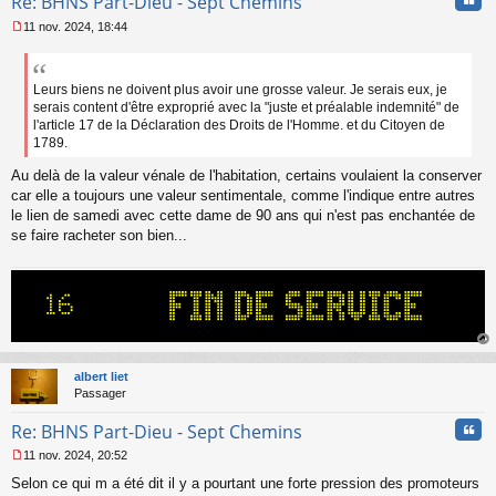
Re: BHNS Part-Dieu - Sept Chemins
11 nov. 2024, 18:44
M
e
s
s
Leurs biens ne doivent plus avoir une grosse valeur. Je serais eux, je
a
serais content d'être exproprié avec la "juste et préalable indemnité" de
g
l'article 17 de la Déclaration des Droits de l'Homme. et du Citoyen de
e
1789.
n
o
Au delà de la valeur vénale de l'habitation, certains voulaient la conserver
n
car elle a toujours une valeur sentimentale, comme l'indique entre autres
l
le lien de samedi avec cette dame de 90 ans qui n'est pas enchantée de
u
se faire racheter son bien...
au
t
albert liet
Passager
Cita
Re: BHNS Part-Dieu - Sept Chemins
11 nov. 2024, 20:52
M
Selon ce qui m a été dit il y a pourtant une forte pression des promoteurs
e