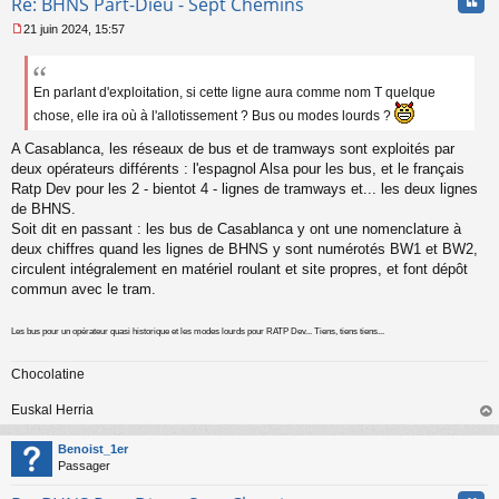
Cita
Re: BHNS Part-Dieu - Sept Chemins
21 juin 2024, 15:57
M
e
s
s
En parlant d'exploitation, si cette ligne aura comme nom T quelque
a
chose, elle ira où à l'allotissement ? Bus ou modes lourds ?
g
e
A Casablanca, les réseaux de bus et de tramways sont exploités par
n
deux opérateurs différents : l'espagnol Alsa pour les bus, et le français
o
Ratp Dev pour les 2 - bientot 4 - lignes de tramways et... les deux lignes
n
de BHNS.
l
u
Soit dit en passant : les bus de Casablanca y ont une nomenclature à
deux chiffres quand les lignes de BHNS y sont numérotés BW1 et BW2,
circulent intégralement en matériel roulant et site propres, et font dépôt
commun avec le tram.
Les bus pour un opérateur quasi historique et les modes lourds pour RATP Dev... Tiens, tiens tiens...
Chocolatine
Euskal Herria
au
t
Benoist_1er
Passager