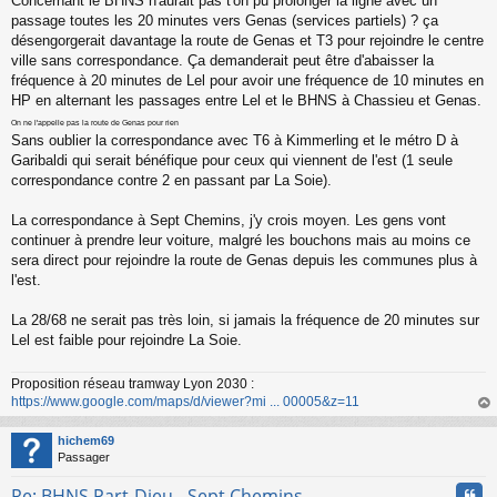
Concernant le BHNS n'aurait pas t'on pu prolonger la ligne avec un
e
s
passage toutes les 20 minutes vers Genas (services partiels) ? ça
s
désengorgerait davantage la route de Genas et T3 pour rejoindre le centre
a
ville sans correspondance. Ça demanderait peut être d'abaisser la
g
fréquence à 20 minutes de Lel pour avoir une fréquence de 10 minutes en
e
HP en alternant les passages entre Lel et le BHNS à Chassieu et Genas.
n
o
On ne l'appelle pas la route de Genas pour rien
n
Sans oublier la correspondance avec T6 à Kimmerling et le métro D à
l
Garibaldi qui serait bénéfique pour ceux qui viennent de l'est (1 seule
u
correspondance contre 2 en passant par La Soie).
La correspondance à Sept Chemins, j'y crois moyen. Les gens vont
continuer à prendre leur voiture, malgré les bouchons mais au moins ce
sera direct pour rejoindre la route de Genas depuis les communes plus à
l'est.
La 28/68 ne serait pas très loin, si jamais la fréquence de 20 minutes sur
Lel est faible pour rejoindre La Soie.
Proposition réseau tramway Lyon 2030 :
https://www.google.com/maps/d/viewer?mi ... 00005&z=11
au
t
hichem69
Passager
Cita
Re: BHNS Part-Dieu - Sept Chemins