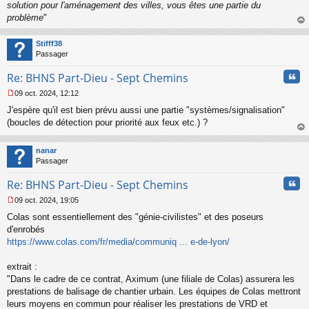
solution pour l'aménagement des villes, vous êtes une partie du
u
problème
"
au
t
Stifff38
Passager
Cita
Re: BHNS Part-Dieu - Sept Chemins
09 oct. 2024, 12:12
M
J'espère qu'il est bien prévu aussi une partie "systèmes/signalisation"
e
s
(boucles de détection pour priorité aux feux etc.) ?
s
au
a
t
nanar
g
Passager
e
n
Cita
Re: BHNS Part-Dieu - Sept Chemins
o
n
09 oct. 2024, 19:05
l
M
u
Colas sont essentiellement des "génie-civilistes" et des poseurs
e
s
d'enrobés
s
https://www.colas.com/fr/media/communiq ... e-de-lyon/
a
g
extrait :
e
"Dans le cadre de ce contrat, Aximum (une filiale de Colas) assurera les
n
o
prestations de balisage de chantier urbain. Les équipes de Colas mettront
n
leurs moyens en commun pour réaliser les prestations de VRD et