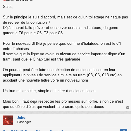
M
Salut,
e
s
s
Sur le principe je suis d’accord, mais est ce qu’un toilettage ne risque pas
a
de recréer de la confusion ?
g
Déjà il aurait fallu prévoir et conserver certains indicateurs, du genre
e
garder le T6 pour le C6, T3 pour C3
n
o
n
Pour le nouveau BHNS je pense que, comme d’habitude, on est le c*l
l
entre 2 chaises
u
Il semble que la ligne va avoir un niveau de service important digne d’un
tram, sauf que le C habituel est très galvaudé
On pourrait peut être faire une sélection de quelques lignes en leur
appliquant un niveau de service similaire au tram (C3, C6, C13 etc) en
accolant une nouvelle lettre voire un nouveau nom
Un truc minimaliste, simple et limiter à quelques lignes
Mais bon il faut déjà respecter les promesses sur l’offre, sinon ce n’est
que du délire d’élus qui veulent faire croire qu’ils sont doués
au
t
Jules
Passager