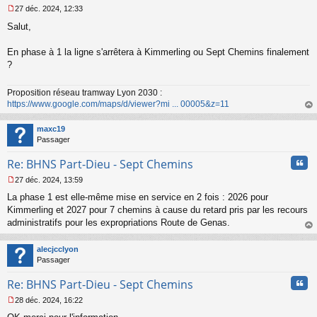
27 déc. 2024, 12:33
M
Salut,
e
s
s
En phase à 1 la ligne s'arrêtera à Kimmerling ou Sept Chemins finalement
a
?
g
e
n
Proposition réseau tramway Lyon 2030 :
o
https://www.google.com/maps/d/viewer?mi ... 00005&z=11
n
au
l
t
maxc19
u
Passager
Cita
Re: BHNS Part-Dieu - Sept Chemins
27 déc. 2024, 13:59
M
La phase 1 est elle-même mise en service en 2 fois : 2026 pour
e
s
Kimmerling et 2027 pour 7 chemins à cause du retard pris par les recours
s
administratifs pour les expropriations Route de Genas.
a
au
g
t
alecjcclyon
e
Passager
n
o
Cita
Re: BHNS Part-Dieu - Sept Chemins
n
l
28 déc. 2024, 16:22
u
M