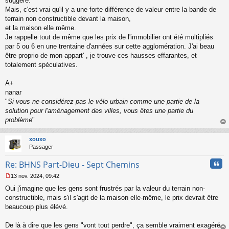
suggéré.
a
Mais, c'est vrai qu'il y a une forte différence de valeur entre la bande de
g
terrain non constructible devant la maison,
e
et la maison elle même.
n
o
Je rappelle tout de même que les prix de l'immobilier ont été multipliés
n
par 5 ou 6 en une trentaine d'années sur cette agglomération. J'ai beau
l
être proprio de mon appart' , je trouve ces hausses effarantes, et
u
totalement spéculatives.
A+
nanar
"
Si vous ne considérez pas le vélo urbain comme une partie de la
solution pour l'aménagement des villes, vous êtes une partie du
problème
"
au
t
xouxo
Passager
Cita
Re: BHNS Part-Dieu - Sept Chemins
13 nov. 2024, 09:42
M
Oui j'imagine que les gens sont frustrés par la valeur du terrain non-
e
s
constructible, mais s'il s'agit de la maison elle-même, le prix devrait être
s
beaucoup plus élévé.
a
g
De là à dire que les gens "vont tout perdre", ça semble vraiment exagéré.
e