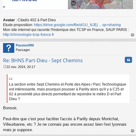
Avatar
: Citadis 402 à Part Dieu
Etude proposition:
https://drive.google.com/file/d/1U_NJEj ... sp=sharing
Mon site internet qui raconte l'historique des TCSP en France, SAUF PARIS :
http://chronologie-tcsp-france.fr
au
t
PassionRM
Passager
Cita
Re: BHNS Part-Dieu - Sept Chemins
22 nov. 2024, 20:17
M
e
s
s
La section entre Sept Chemins et Porte des Alpes / Parc Technologique
a
est intéressante, mais pourquoi pousser à Parilly alors qu'il y a C25 et
g
62 à proximité plus directs permettant de rejoindre le métro D et Part
e
Dieu ?
n
o
Bonsoir,
n
l
Peut-être que c'est pour faciliter l'accès à Parilly depuis Montchat,
u
Villeurbanne, etc ? Je ne connais pas encore assez bien l'est lyonnais
mais je suppose.
au