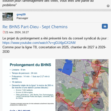
solution pour l'aménagement des villes, vous êtes une partie du
problème
"
au
t
greg59
Passager
Cita
Re: BHNS Part-Dieu - Sept Chemins
21 nov. 2024, 16:27
M
Le projet du prolongement a été présenté lors du conseil syndical du jour :
e
s
https://www.youtube.com/watch?v=gGU4jpGX2AM
s
Comme pour la ligne T8, concertation en 2025, chantier de 2027 à 2029-
a
2030
g
e
n
o
n
l
u