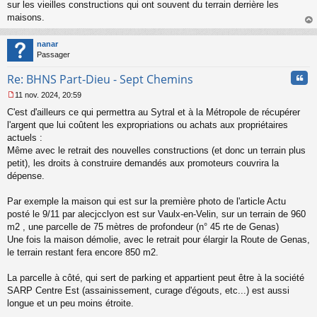
s
sur les vieilles constructions qui ont souvent du terrain derrière les
s
maisons.
a
au
g
t
nanar
e
Passager
n
o
Cita
Re: BHNS Part-Dieu - Sept Chemins
n
l
11 nov. 2024, 20:59
u
M
C'est d'ailleurs ce qui permettra au Sytral et à la Métropole de récupérer
e
s
l'argent que lui coûtent les expropriations ou achats aux propriétaires
s
actuels :
a
Même avec le retrait des nouvelles constructions (et donc un terrain plus
g
petit), les droits à construire demandés aux promoteurs couvrira la
e
dépense.
n
o
n
Par exemple la maison qui est sur la première photo de l'article Actu
l
posté le 9/11 par alecjcclyon est sur Vaulx-en-Velin, sur un terrain de 960
u
m2 , une parcelle de 75 mètres de profondeur (n° 45 rte de Genas)
Une fois la maison démolie, avec le retrait pour élargir la Route de Genas,
le terrain restant fera encore 850 m2.
La parcelle à côté, qui sert de parking et appartient peut être à la société
SARP Centre Est (assainissement, curage d'égouts, etc...) est aussi
longue et un peu moins étroite.