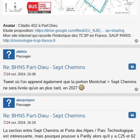
Avatar
: Citadis 402 à Part Dieu
Etude proposition:
https://drive.google.com/file/d/1U_NJEj ... sp=sharing
Mon site internet qui raconte l'historique des TCSP en France, SAUF PARIS :
http://chronologie-tcsp-france.fr
au
t
alkihis
Passager
Cita
Re: BHNS Part-Dieu - Sept Chemins
24 oct. 2024, 15:38
M
Tweet où l'on apprend également que la portion Montchat > Sept Chemins
e
s
ne sera livrée qu'un an plus tard, en 2027
s
au
a
t
alecjcclyon
g
Passager
e
n
Cita
Re: BHNS Part-Dieu - Sept Chemins
o
n
24 oct. 2024, 16:18
l
M
u
La section entre Sept Chemins et Porte des Alpes / Parc Technologique
e
s
est intéressante, mais pourquoi pousser à Parilly alors qu'il y a C25 et 62