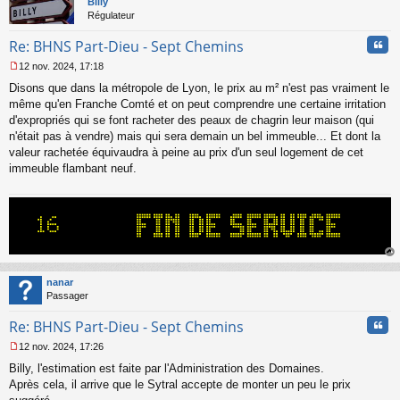
Billy
Régulateur
Cita
Re: BHNS Part-Dieu - Sept Chemins
12 nov. 2024, 17:18
M
Disons que dans la métropole de Lyon, le prix au m² n'est pas vraiment le
e
s
même qu'en Franche Comté et on peut comprendre une certaine irritation
s
d'expropriés qui se font racheter des peaux de chagrin leur maison (qui
a
n'était pas à vendre) mais qui sera demain un bel immeuble... Et dont la
g
valeur rachetée équivaudra à peine au prix d'un seul logement de cet
e
immeuble flambant neuf.
n
o
n
l
u
au
t
nanar
Passager
Cita
Re: BHNS Part-Dieu - Sept Chemins
12 nov. 2024, 17:26
M
Billy, l'estimation est faite par l'Administration des Domaines.
e
s
Après cela, il arrive que le Sytral accepte de monter un peu le prix
s