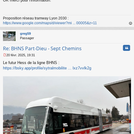
OK merci pour l'information.
e
s
s
a
Proposition réseau tramway Lyon 2030 :
g
https://www.google.com/maps/d/viewer?mi ... 00005&z=11
e
n
au
o
t
greg59
n
Passager
l
u
Cita
Re: BHNS Part-Dieu - Sept Chemins
20 févr. 2025, 19:31
M
Le futur Hess de la ligne BHNS :
e
s
https://bsky.app/profile/sytralmobilite ... lxz7vvlk2g
s
a
g
e
n
o
n
l
u