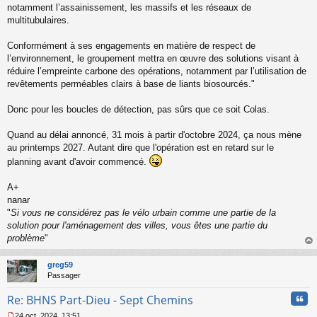
l
notamment l’assainissement, les massifs et les réseaux de
u
multitubulaires.
Conformément à ses engagements en matière de respect de
l’environnement, le groupement mettra en œuvre des solutions visant à
réduire l’empreinte carbone des opérations, notamment par l’utilisation de
revêtements perméables clairs à base de liants biosourcés."
Donc pour les boucles de détection, pas sûrs que ce soit Colas.
Quand au délai annoncé, 31 mois à partir d'octobre 2024, ça nous mène
au printemps 2027. Autant dire que l'opération est en retard sur le
planning avant d'avoir commencé.
A+
nanar
"
Si vous ne considérez pas le vélo urbain comme une partie de la
solution pour l'aménagement des villes, vous êtes une partie du
problème
"
au
t
greg59
Passager
Cita
Re: BHNS Part-Dieu - Sept Chemins
24 oct. 2024, 13:51