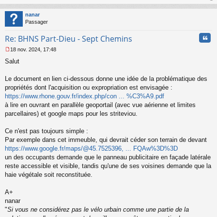
au
n
t
o
nanar
n
Passager
l
u
Cita
Re: BHNS Part-Dieu - Sept Chemins
18 nov. 2024, 17:48
M
Salut
e
s
s
Le document en lien ci-dessous donne une idée de la problématique des
a
propriétés dont l'acquisition ou expropriation est envisagée :
g
https://www.rhone.gouv.fr/index.php/con ... %C3%A9.pdf
e
à lire en ouvrant en parallèle geoportail (avec vue aérienne et limites
n
o
parcellaires) et google maps pour les striteviou.
n
l
Ce n'est pas toujours simple :
u
Par exemple dans cet immeuble, qui devrait céder son terrain de devant
https://www.google.fr/maps/@45.7525396, ... FQAw%3D%3D
un des occupants demande que le panneau publicitaire en façade latérale
reste accessible et visible, tandis qu'une de ses voisines demande que la
haie végétale soit reconstituée.
A+
nanar
"
Si vous ne considérez pas le vélo urbain comme une partie de la