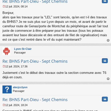
Cita
Re: BHNS Part-Dieu - Sept Chemins
12 juil. 2024, 08:14
M
Bonjour,
e
s
alors que les travaux pour la "LEL" sont lancés, qu'en est t-il des travaux
s
du BHNS? Je ne suis plus sur Lyon depuis un mois, et avant de partir le
a
carrefour route de Genas/porte de Montchat du périphérique avait l'air tout
g
juste de commencer à être préparer pour les travaux (tous les poteaux
e
avaient leur base décaissée et des entouré de filet de signalisation) mais
n
o
est ce que c'est rentré dans le vif du sujet maintenant?
n
au
l
t
Lyon-St-Clair
u
Passager
Cita
Re: BHNS Part-Dieu - Sept Chemins
12 juil. 2024, 17:36
M
Justement c'est le début des travaux outre la section commune avec T6
e
s
déjà en cours.
s
au
a
t
alecjcclyon
g
Passager
e
n
Cita
Re: BHNS Part-Dieu - Sept Chemins
o
n
12 juil. 2024, 18:24
l
M
u