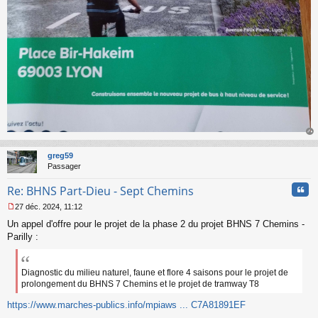
au
t
greg59
Passager
Cita
Re: BHNS Part-Dieu - Sept Chemins
27 déc. 2024, 11:12
M
Un appel d'offre pour le projet de la phase 2 du projet BHNS 7 Chemins -
e
s
Parilly :
s
a
g
Diagnostic du milieu naturel, faune et flore 4 saisons pour le projet de
e
prolongement du BHNS 7 Chemins et le projet de tramway T8
n
o
https://www.marches-publics.info/mpiaws ... C7A81891EF
n