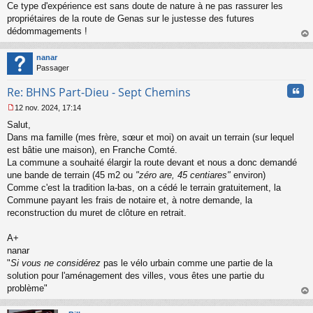
l
Ce type d'expérience est sans doute de nature à ne pas rassurer les
u
propriétaires de la route de Genas sur le justesse des futures
dédommagements !
au
t
nanar
Passager
Cita
Re: BHNS Part-Dieu - Sept Chemins
12 nov. 2024, 17:14
M
Salut,
e
s
Dans ma famille (mes frère, sœur et moi) on avait un terrain (sur lequel
s
est bâtie une maison), en Franche Comté.
a
La commune a souhaité élargir la route devant et nous a donc demandé
g
une bande de terrain (45 m2 ou
"zéro are, 45 centiares"
environ)
e
Comme c'est la tradition la-bas, on a cédé le terrain gratuitement, la
n
o
Commune payant les frais de notaire et, à notre demande, la
n
reconstruction du muret de clôture en retrait.
l
u
A+
nanar
"
Si vous ne considérez
pas le vélo urbain comme une partie de la
solution pour l'aménagement des villes, vous êtes une partie du
problème"
au
t