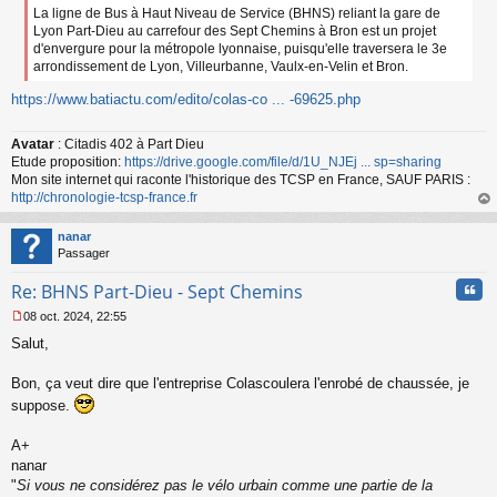
u
La ligne de Bus à Haut Niveau de Service (BHNS) reliant la gare de
Lyon Part-Dieu au carrefour des Sept Chemins à Bron est un projet
d'envergure pour la métropole lyonnaise, puisqu'elle traversera le 3e
arrondissement de Lyon, Villeurbanne, Vaulx-en-Velin et Bron.
https://www.batiactu.com/edito/colas-co ... -69625.php
Avatar
: Citadis 402 à Part Dieu
Etude proposition:
https://drive.google.com/file/d/1U_NJEj ... sp=sharing
Mon site internet qui raconte l'historique des TCSP en France, SAUF PARIS :
http://chronologie-tcsp-france.fr
au
t
nanar
Passager
Cita
Re: BHNS Part-Dieu - Sept Chemins
08 oct. 2024, 22:55
M
Salut,
e
s
s
Bon, ça veut dire que l'entreprise Colascoulera l'enrobé de chaussée, je
a
suppose.
g
e
A+
n
o
nanar
n
"
Si vous ne considérez pas le vélo urbain comme une partie de la
l