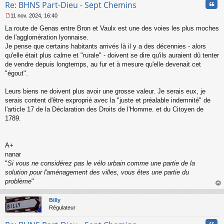
Cita
Re: BHNS Part-Dieu - Sept Chemins
11 nov. 2024, 16:40
M
La route de Genas entre Bron et Vaulx est une des voies les plus moches
e
s
de l'agglomération lyonnaise.
s
Je pense que certains habitants arrivés là il y a des décennies - alors
a
qu'elle était plus calme et "rurale" - doivent se dire qu'ils auraient dû tenter
g
de vendre depuis longtemps, au fur et à mesure qu'elle devenait cet
e
"égout".
n
o
n
Leurs biens ne doivent plus avoir une grosse valeur. Je serais eux, je
l
serais content d'être exproprié avec la "juste et préalable indemnité" de
u
l'article 17 de la Déclaration des Droits de l'Homme. et du Citoyen de
1789.
A+
nanar
"
Si vous ne considérez pas le vélo urbain comme une partie de la
solution pour l'aménagement des villes, vous êtes une partie du
problème
"
au
t
Billy
Régulateur
Cita