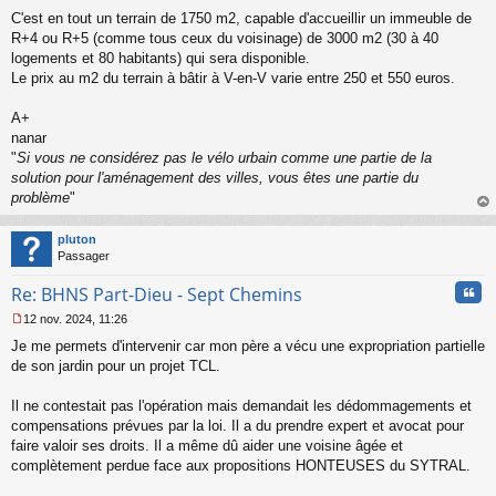
C'est en tout un terrain de 1750 m2, capable d'accueillir un immeuble de
R+4 ou R+5 (comme tous ceux du voisinage) de 3000 m2 (30 à 40
logements et 80 habitants) qui sera disponible.
Le prix au m2 du terrain à bâtir à V-en-V varie entre 250 et 550 euros.
A+
nanar
"
Si vous ne considérez pas le vélo urbain comme une partie de la
solution pour l'aménagement des villes, vous êtes une partie du
problème
"
au
t
pluton
Passager
Cita
Re: BHNS Part-Dieu - Sept Chemins
12 nov. 2024, 11:26
M
Je me permets d'intervenir car mon père a vécu une expropriation partielle
e
s
de son jardin pour un projet TCL.
s
a
Il ne contestait pas l'opération mais demandait les dédommagements et
g
compensations prévues par la loi. Il a du prendre expert et avocat pour
e
faire valoir ses droits. Il a même dû aider une voisine âgée et
n
o
complètement perdue face aux propositions HONTEUSES du SYTRAL.
n