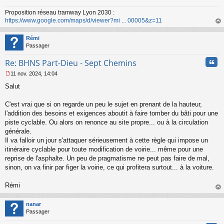
a
Proposition réseau tramway Lyon 2030 :
g
https://www.google.com/maps/d/viewer?mi ... 00005&z=11
e
n
au
o
t
Rémi
n
Passager
l
u
Cita
Re: BHNS Part-Dieu - Sept Chemins
11 nov. 2024, 14:04
M
Salut
e
s
s
C'est vrai que si on regarde un peu le sujet en prenant de la hauteur,
a
l'addition des besoins et exigences aboutit à faire tomber du bâti pour une
g
piste cyclable. Ou alors on renonce au site propre... ou à la circulation
e
générale.
n
o
Il va falloir un jour s'attaquer sérieusement à cette règle qui impose un
n
itinéraire cyclable pour toute modification de voirie... même pour une
l
reprise de l'asphalte. Un peu de pragmatisme ne peut pas faire de mal,
u
sinon, on va finir par figer la voirie, ce qui profitera surtout... à la voiture.
Rémi
au
t
nanar
Passager