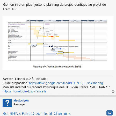
l
Rien en info en plus, juste le planning du projet identique au projet de
u
Tram T8 :
Avatar
: Citadis 402 à Part Dieu
Etude proposition:
https://drive.google.com/file/d/1U_NJEj ... sp=sharing
Mon site internet qui raconte l'historique des TCSP en France, SAUF PARIS :
http://chronologie-tcsp-france.fr
au
t
alecjcclyon
Passager
Cita
Re: BHNS Part-Dieu - Sept Chemins