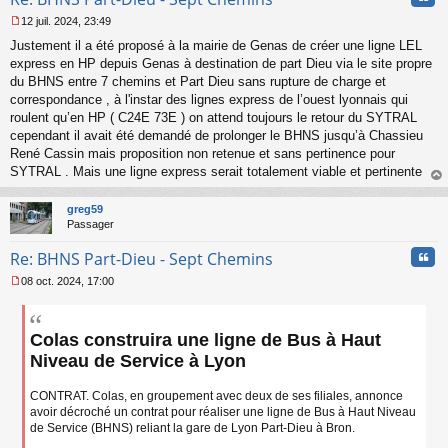
12 juil. 2024, 23:49
M
Justement il a été proposé à la mairie de Genas de créer une ligne LEL
e
s
express en HP depuis Genas à destination de part Dieu via le site propre
s
du BHNS entre 7 chemins et Part Dieu sans rupture de charge et
a
correspondance , à l'instar des lignes express de l’ouest lyonnais qui
g
roulent qu’en HP ( C24E 73E ) on attend toujours le retour du SYTRAL
e
cependant il avait été demandé de prolonger le BHNS jusqu’à Chassieu
n
o
René Cassin mais proposition non retenue et sans pertinence pour
n
SYTRAL . Mais une ligne express serait totalement viable et pertinente
l
au
u
t
greg59
Passager
Cita
Re: BHNS Part-Dieu - Sept Chemins
08 oct. 2024, 17:00
M
e
s
Colas construira une ligne de Bus à Haut
s
a
Niveau de Service à Lyon
g
e
CONTRAT. Colas, en groupement avec deux de ses filiales, annonce
n
avoir décroché un contrat pour réaliser une ligne de Bus à Haut Niveau
o
n
de Service (BHNS) reliant la gare de Lyon Part-Dieu à Bron.
l