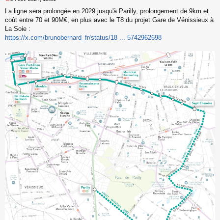
M
La ligne sera prolongée en 2029 jusqu'à Parilly, prolongement de 9km et
e
s
coût entre 70 et 90M€, en plus avec le T8 du projet Gare de Vénissieux à
s
La Soie :
a
https://x.com/brunobernard_fr/status/18 ... 5742962698
g
e
n
o
n
l
u