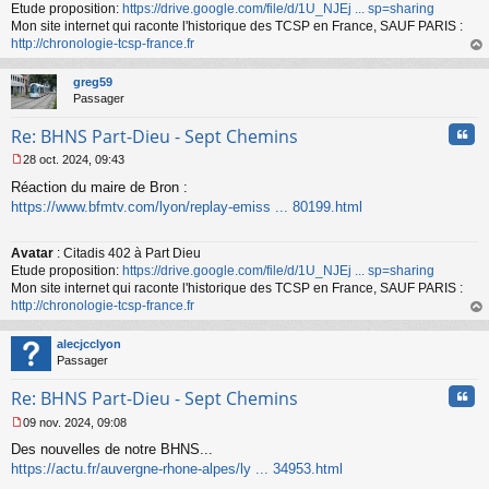
Etude proposition:
https://drive.google.com/file/d/1U_NJEj ... sp=sharing
Mon site internet qui raconte l'historique des TCSP en France, SAUF PARIS :
http://chronologie-tcsp-france.fr
au
t
greg59
Passager
Cita
Re: BHNS Part-Dieu - Sept Chemins
28 oct. 2024, 09:43
M
Réaction du maire de Bron :
e
s
https://www.bfmtv.com/lyon/replay-emiss ... 80199.html
s
a
Avatar
: Citadis 402 à Part Dieu
g
Etude proposition:
https://drive.google.com/file/d/1U_NJEj ... sp=sharing
e
n
Mon site internet qui raconte l'historique des TCSP en France, SAUF PARIS :
o
http://chronologie-tcsp-france.fr
n
au
l
t
alecjcclyon
u
Passager
Cita
Re: BHNS Part-Dieu - Sept Chemins
09 nov. 2024, 09:08
M
Des nouvelles de notre BHNS...
e
s
https://actu.fr/auvergne-rhone-alpes/ly ... 34953.html
s