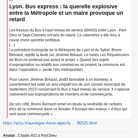
s
Lyon. Bus express : la querelle explosive
s
a
entre la Métropole et un maire provoque un
g
retard
e
n
o
Les travaux du Bus à haut niveau de service (BHNS) entre Lyon - Part-
n
Dieu et Sept-Chemins ont pris du retard. Le calendrier a été revu à
l
cause d'une querelle politique.
u
[....]
Le président écologiste de la Métropole de Lyon et du Sytral, Bruno
Bernard, rejette la faute sur Jérémie Bréaud. Le maire Les Républicains
de Bron ne porterait pas assez le projet. « Quand des sujets
d’expropriation ou relatifs aux commerces se posent, la commune est
dans l’opposition », peste l’élu métropolitain.
Pour cause, Jérémie Bréaud, plutôt favorable à un tramway, a
ouvertement fait voter un avis négatif lors de son conseil municipal de
septembre 2023 concernant le Bus à haut niveau de service. Il s’oppose
clairement aux expropriations de riverains et de commerçants.
De son côté, Bruno Bernard remet en doute la neutralité de certains
élus de la commune dans ce dossier. Il évoque des enjeux « d’élus qui
sont aussi commerçants »…
https://actu.fr/auvergne-rhone-alpes/ly ... 86525.html
Avatar
: Citadis 402 à Part Dieu