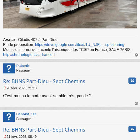
Avatar
: Citadis 402 à Part Dieu
Etude proposition:
https://drive.google.com/file/d/1U_NJEj ... sp=sharing
Mon site internet qui raconte l'historique des TCSP en France, SAUF PARIS :
http://chronologie-tcsp-france.fr
au
t
fraberth
Passager
Cita
Re: BHNS Part-Dieu - Sept Chemins
20 févr. 2025, 21:10
M
C’est moi ou la porte avant semble très grande ?
e
s
s
au
a
t
Benoist_1er
g
Passager
e
n
Cita
Re: BHNS Part-Dieu - Sept Chemins
o
n
21 févr. 2025, 08:49
l
M