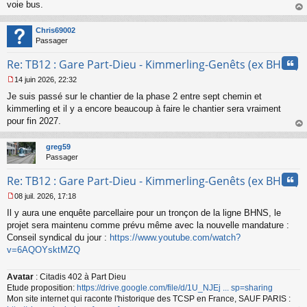
voie bus.
n
o
au
n
t
Chris69002
l
Passager
u
Cita
Re: TB12 : Gare Part-Dieu - Kimmerling-Genêts (ex BHNS)
14 juin 2026, 22:32
M
Je suis passé sur le chantier de la phase 2 entre sept chemin et
e
s
kimmerling et il y a encore beaucoup à faire le chantier sera vraiment
s
pour fin 2027.
a
au
g
t
greg59
e
Passager
n
o
Cita
Re: TB12 : Gare Part-Dieu - Kimmerling-Genêts (ex BHNS)
n
l
08 juil. 2026, 17:18
u
M
Il y aura une enquête parcellaire pour un tronçon de la ligne BHNS, le
e
s
projet sera maintenu comme prévu même avec la nouvelle mandature :
s
Conseil syndical du jour :
https://www.youtube.com/watch?
a
v=6AQOYsktMZQ
g
e
n
Avatar
: Citadis 402 à Part Dieu
o
Etude proposition:
https://drive.google.com/file/d/1U_NJEj ... sp=sharing
n
Mon site internet qui raconte l'historique des TCSP en France, SAUF PARIS :
l