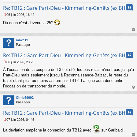
Cita
Re: TB12 : Gare Part-Dieu - Kimmerling-Genêts (ex BHNS)
06 juin 2026, 16:42
M
Du coup c'est devenu la 25?
e
s
s
au
a
t
maxc19
g
Passager
e
n
Cita
Re: TB12 : Gare Part-Dieu - Kimmerling-Genêts (ex BHNS)
o
n
06 juin 2026, 23:23
l
M
u
À l’occasion de la coupure de T3 cet été, les bus relais n’iront pas jusqu’à
e
s
Part-Dieu mais seulement jusqu’à Reconnaissance-Balzac, le reste du
s
trajet étant plus ou moins assuré par TB12. La ligne aura donc enfin
a
l’occasion de transporter du monde.
g
au
e
t
n
Chris69002
o
Passager
n
Cita
l
Re: TB12 : Gare Part-Dieu - Kimmerling-Genêts (ex BHNS)
u
07 juin 2026, 04:45
M
e
La déviation empêche la connexion du TB12 avec
sur Garibaldi.
s
s