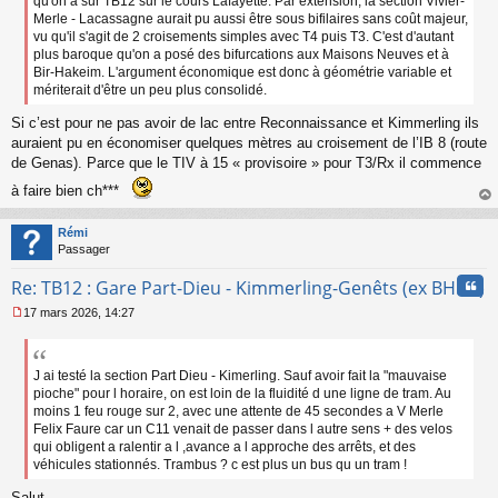
qu'on a sur TB12 sur le cours Lafayette. Par extension, la section Vivier-
l
Merle - Lacassagne aurait pu aussi être sous bifilaires sans coût majeur,
u
vu qu'il s'agit de 2 croisements simples avec T4 puis T3. C'est d'autant
plus baroque qu'on a posé des bifurcations aux Maisons Neuves et à
Bir-Hakeim. L'argument économique est donc à géométrie variable et
mériterait d'être un peu plus consolidé.
Si c’est pour ne pas avoir de lac entre Reconnaissance et Kimmerling ils
auraient pu en économiser quelques mètres au croisement de l’IB 8 (route
de Genas). Parce que le TIV à 15 « provisoire » pour T3/Rx il commence
à faire bien ch***
au
t
Rémi
Passager
Cita
Re: TB12 : Gare Part-Dieu - Kimmerling-Genêts (ex BHNS)
17 mars 2026, 14:27
M
e
s
s
J ai testé la section Part Dieu - Kimerling. Sauf avoir fait la "mauvaise
a
pioche" pour l horaire, on est loin de la fluidité d une ligne de tram. Au
g
moins 1 feu rouge sur 2, avec une attente de 45 secondes a V Merle
e
Felix Faure car un C11 venait de passer dans l autre sens + des velos
n
qui obligent a ralentir a l ,avance a l approche des arrêts, et des
o
véhicules stationnés. Trambus ? c est plus un bus qu un tram !
n
l
Salut