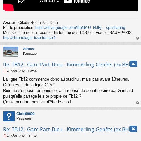
Avatar
: Citadis 402 à Part Dieu
Etude proposition:
https://drive.google.com/file/d/1U_NJEj ... sp=sharing
Mon site internet qui raconte l'historique des TCSP en France, SAUF PARIS :
http://chronologie-tcsp-france.fr
au
t
Airbus
Passager
Cita
Re: TB12 : Gare Part-Dieu - Kimmerling-Genêts (ex BHNS)
28 févr. 2026, 08:56
M
La ligne Tb12 commence donc aujourd'hui, mais pas avant 13heures.
e
s
Qu'en est-il de la ligne C25 ?
s
Rien ne s'oppose, en principe, à la reprise de son itinéraire par Garibaldi
a
puisqu'elle partage le site propre de Tb12 ?
g
Ça n'a pourtant pas l'air d'être le cas !
e
au
n
t
o
Chris69002
n
Passager
l
u
Cita
Re: TB12 : Gare Part-Dieu - Kimmerling-Genêts (ex BHNS)
28 févr. 2026, 11:32
M