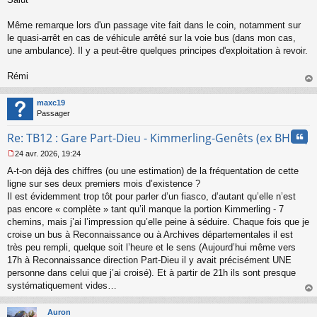
u
Même remarque lors d'un passage vite fait dans le coin, notamment sur
le quasi-arrêt en cas de véhicule arrêté sur la voie bus (dans mon cas,
une ambulance). Il y a peut-être quelques principes d'exploitation à revoir.
Rémi
au
t
maxc19
Passager
Cita
Re: TB12 : Gare Part-Dieu - Kimmerling-Genêts (ex BHNS)
24 avr. 2026, 19:24
M
A-t-on déjà des chiffres (ou une estimation) de la fréquentation de cette
e
s
ligne sur ses deux premiers mois d’existence ?
s
Il est évidemment trop tôt pour parler d’un fiasco, d’autant qu’elle n’est
a
pas encore « complète » tant qu’il manque la portion Kimmerling - 7
g
chemins, mais j’ai l’impression qu’elle peine à séduire. Chaque fois que je
e
croise un bus à Reconnaissance ou à Archives départementales il est
n
o
très peu rempli, quelque soit l’heure et le sens (Aujourd’hui même vers
n
17h à Reconnaissance direction Part-Dieu il y avait précisément UNE
l
personne dans celui que j’ai croisé). Et à partir de 21h ils sont presque
u
systématiquement vides…
au
t
Auron