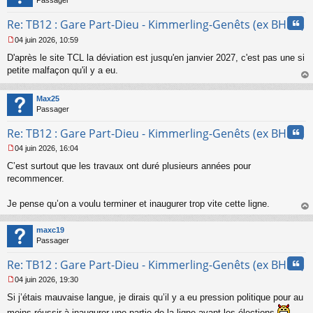
Passager
Cita
Re: TB12 : Gare Part-Dieu - Kimmerling-Genêts (ex BHNS)
04 juin 2026, 10:59
M
D'après le site TCL la déviation est jusqu'en janvier 2027, c'est pas une si
e
s
petite malfaçon qu'il y a eu.
s
au
a
t
Max25
g
Passager
e
n
Cita
Re: TB12 : Gare Part-Dieu - Kimmerling-Genêts (ex BHNS)
o
n
04 juin 2026, 16:04
l
M
u
C’est surtout que les travaux ont duré plusieurs années pour
e
s
recommencer.
s
a
Je pense qu’on a voulu terminer et inaugurer trop vite cette ligne.
g
au
e
t
n
maxc19
o
Passager
n
Cita
l
Re: TB12 : Gare Part-Dieu - Kimmerling-Genêts (ex BHNS)
u
04 juin 2026, 19:30
M
Si j’étais mauvaise langue, je dirais qu’il y a eu pression politique pour au
e
s
moins réussir à inaugurer une partie de la ligne avant les élections