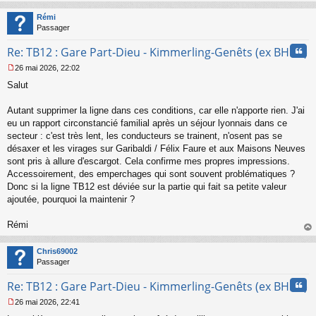
au
t
Rémi
Passager
Cita
Re: TB12 : Gare Part-Dieu - Kimmerling-Genêts (ex BHNS)
26 mai 2026, 22:02
M
Salut
e
s
s
Autant supprimer la ligne dans ces conditions, car elle n'apporte rien. J'ai
a
eu un rapport circonstancié familial après un séjour lyonnais dans ce
g
secteur : c'est très lent, les conducteurs se trainent, n'osent pas se
e
désaxer et les virages sur Garibaldi / Félix Faure et aux Maisons Neuves
n
o
sont pris à allure d'escargot. Cela confirme mes propres impressions.
n
Accessoirement, des emperchages qui sont souvent problématiques ?
l
Donc si la ligne TB12 est déviée sur la partie qui fait sa petite valeur
u
ajoutée, pourquoi la maintenir ?
Rémi
au
t
Chris69002
Passager
Cita
Re: TB12 : Gare Part-Dieu - Kimmerling-Genêts (ex BHNS)
26 mai 2026, 22:41
M