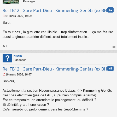
Passager
Cita
Re: TB12 : Gare Part-Dieu - Kimmerling-Genêts (ex BHNS)
01 mars 2026, 19:59
M
Salut,
e
s
s
En tout cas , la girouette est illisible ...trop d'information.... ça me fait rire
a
aussi la girouette arrière défilent..c'est totalement inutile..
g
e
A +
n
o
au
n
t
hisem
l
Passager
u
Cita
Re: TB12 : Gare Part-Dieu - Kimmerling-Genêts (ex BHNS)
16 mars 2026, 16:47
M
Bonjour,
e
s
s
Actuellement la section Reconnaissance-Balzac <-> Kimmerling Genêts
a
n'est pas électrifiée (pas de LAC, si j'ai bien compris le terme).
g
Est-ce temporaire, en attendant le prolongement, ou définitif ?
e
Si définitif, y a-t-il une raison ?
n
o
Qu'en sera-t-il du prolongement vers les Sept-Chemins ?
n
l