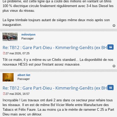
Le problème, est cette ligne qui a coûté des millions en vantant un bhns
e
s
100 % électrique circule finalement régulièrement avec 3-4 bus Diesel les
s
plus vieux du réseau.
a
g
La ligne trimbale toujours autant de sièges même deux mois après son
e
inauguration.
n
o
au
n
t
métrolyon
l
Passager
u
Cita
Re: TB12 : Gare Part-Dieu - Kimmerling-Genêts (ex BHNS)
27 mai 2026, 07:25
M
Tôt ce matin, il y a même eu un Citelis standard... La disponibilité de nos
e
s
nouveaux HESS est pour l'instant assez mauvaise.
s
au
a
t
albert liet
g
Passager
e
n
Cita
Re: TB12 : Gare Part-Dieu - Kimmerling-Genêts (ex BHNS)
o
n
27 mai 2026, 16:57
l
M
u
Incroyable ! Les travaux ont duré 2 ans dans ce secteur pour refaire tous
e
s
les réseaux. Il en est de même Bd Vicier Merle entre Manufacture des
s
Tabacs et Félix Faure. La au moins ça a le mérite de ramener C 25 a Part
a
Dieu mais avec un détour.
g