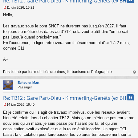
Re: TB12 : Gare Part-Dieu - Kimmerling-Genêts (ex BHNS)
11 juin 2026, 15:21
M
Hello,
e
s
s
Les travaux sous le pont SNCF ne dureront pas jusqu'en 2027. Il faut
a
toujours se méfier des dates au 31/12, cela veut plutôt dire "on ne sait
g
pas jusqu'à quand précisément."
e
En l'occurence, la ligne retrouvera son itinéraire normal d'ici 1 à 2 mois,
n
o
comme C11.
n
l
A+
u
Passionné par les mobilités urbaines, l'urbanisme et l'infographie.
au
t
Échec et Matt
Passager
Cita
Re: TB12 : Gare Part-Dieu - Kimmerling-Genêts (ex BHNS)
14 juin 2026, 19:40
M
Et je confirme qu’il s’agit de travaux imprévus, que les réseaux avaient
e
s
bien été refaits lors du chantier TB12. Mais ça ne m’étonne pas car je me
s
souviens qu’un matin, je suis passé par hasard par là, et qu’une
a
canalisation avait explosé et que la route était inondée. Un agent TCL
g
faisait la circulation pour faire passer les voitures temporairement sur la
e