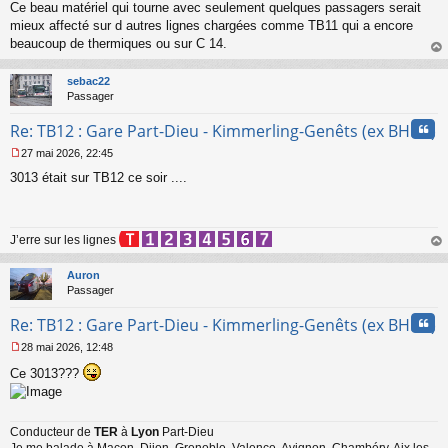
Ce beau matériel qui tourne avec seulement quelques passagers serait
e
mieux affecté sur d autres lignes chargées comme TB11 qui a encore
n
o
beaucoup de thermiques ou sur C 14.
n
au
l
t
sebac22
u
Passager
Cita
Re: TB12 : Gare Part-Dieu - Kimmerling-Genêts (ex BHNS)
27 mai 2026, 22:45
M
3013 était sur TB12 ce soir ....
e
s
s
a
J’erre sur les lignes
g
e
au
n
t
Auron
o
Passager
n
l
Cita
Re: TB12 : Gare Part-Dieu - Kimmerling-Genêts (ex BHNS)
u
28 mai 2026, 12:48
M
Ce 3013???
e
s
s
a
Conducteur de
TER
à
Lyon
Part-Dieu
g
e