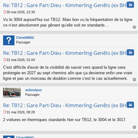
Cita
Re: TB12 : Gare Part-Dieu - Kimmerling-Genêts (ex BHNS)
n
l
30 mai 2026, 22:39
u
M
Vu le 3004 aujourd’hui sur TB12. Mais bon vu la fréquentation de la ligne
e
s
ce n’est absolument pas gênant qu’elle soit en standards…
s
au
a
t
Chris69002
g
Passager
e
n
Cita
Re: TB12 : Gare Part-Dieu - Kimmerling-Genêts (ex BHNS)
o
n
31 mai 2026, 01:04
l
M
u
C'est difficile d'avoir de la visibilité de savoir vers quand la ligne sera
e
s
prolongée en 2027 au sept chemins afin que ça devienne enfin une vraie
s
ligne et pas un morceau de doublon comme c'est le cas actuellement.
a
au
g
t
métrolyon
e
Passager
n
o
Cita
Re: TB12 : Gare Part-Dieu - Kimmerling-Genêts (ex BHNS)
n
l
31 mai 2026, 08:28
u
M
2 voitures en thermiques standards hier sur TB12, le 3004 et le 3017.
e
s
s
au
a
t
Chris69002