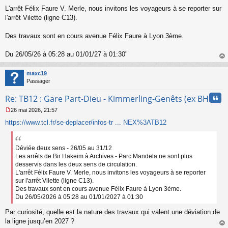
L'arrêt Félix Faure V. Merle, nous invitons les voyageurs à se reporter sur
l'arrêt Vilette (ligne C13).
Des travaux sont en cours avenue Félix Faure à Lyon 3ème.
Du 26/05/26 à 05:28 au 01/01/27 à 01:30"
au
t
maxc19
Passager
Cita
Re: TB12 : Gare Part-Dieu - Kimmerling-Genêts (ex BHNS)
26 mai 2026, 21:57
M
https://www.tcl.fr/se-deplacer/infos-tr ... NEX%3ATB12
e
s
s
a
Déviée deux sens - 26/05 au 31/12
g
Les arrêts de Bir Hakeim à Archives - Parc Mandela ne sont plus
e
desservis dans les deux sens de circulation.
n
L'arrêt Félix Faure V. Merle, nous invitons les voyageurs à se reporter
o
sur l'arrêt Vilette (ligne C13).
n
Des travaux sont en cours avenue Félix Faure à Lyon 3ème.
l
Du 26/05/2026 à 05:28 au 01/01/2027 à 01:30
u
Par curiosité, quelle est la nature des travaux qui valent une déviation de
la ligne jusqu’en 2027 ?