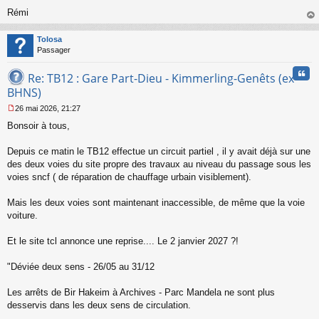
Rémi
au
t
Tolosa
Passager
Cita
Re: TB12 : Gare Part-Dieu - Kimmerling-Genêts (ex
BHNS)
26 mai 2026, 21:27
M
Bonsoir à tous,
e
s
s
Depuis ce matin le TB12 effectue un circuit partiel , il y avait déjà sur une
a
des deux voies du site propre des travaux au niveau du passage sous les
g
voies sncf ( de réparation de chauffage urbain visiblement).
e
n
o
Mais les deux voies sont maintenant inaccessible, de même que la voie
n
voiture.
l
u
Et le site tcl annonce une reprise.... Le 2 janvier 2027 ?!
"Déviée deux sens - 26/05 au 31/12
Les arrêts de Bir Hakeim à Archives - Parc Mandela ne sont plus
desservis dans les deux sens de circulation.