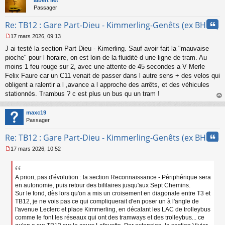
Passager
Cita
Re: TB12 : Gare Part-Dieu - Kimmerling-Genêts (ex BHNS)
17 mars 2026, 09:13
M
J ai testé la section Part Dieu - Kimerling. Sauf avoir fait la "mauvaise
e
s
pioche" pour l horaire, on est loin de la fluidité d une ligne de tram. Au
s
moins 1 feu rouge sur 2, avec une attente de 45 secondes a V Merle
a
Felix Faure car un C11 venait de passer dans l autre sens + des velos qui
g
obligent a ralentir a l ,avance a l approche des arrêts, et des véhicules
e
stationnés. Trambus ? c est plus un bus qu un tram !
n
o
au
n
t
maxc19
l
Passager
u
Cita
Re: TB12 : Gare Part-Dieu - Kimmerling-Genêts (ex BHNS)
17 mars 2026, 10:52
M
e
s
s
A priori, pas d'évolution : la section Reconnaissance - Périphérique sera
a
en autonomie, puis retour des bifilaires jusqu'aux Sept Chemins.
g
Sur le fond, dès lors qu'on a mis un croisement en diagonale entre T3 et
e
TB12, je ne vois pas ce qui compliquerait d'en poser un à l'angle de
n
l'avenue Leclerc et place Kimmerling, en décalant les LAC de trolleybus
o
comme le font les réseaux qui ont des tramways et des trolleybus... ce
n