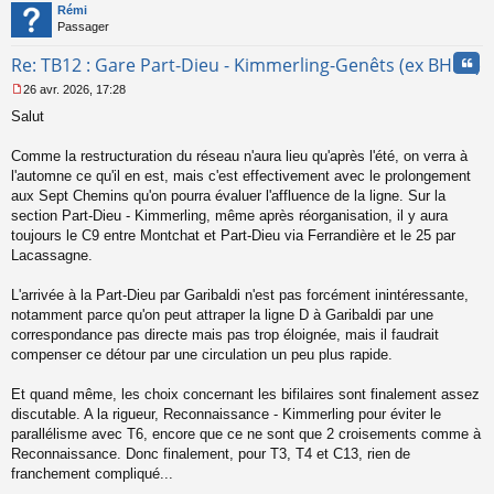
t
o
Rémi
n
Passager
l
u
Cita
Re: TB12 : Gare Part-Dieu - Kimmerling-Genêts (ex BHNS)
26 avr. 2026, 17:28
M
Salut
e
s
s
Comme la restructuration du réseau n'aura lieu qu'après l'été, on verra à
a
l'automne ce qu'il en est, mais c'est effectivement avec le prolongement
g
aux Sept Chemins qu'on pourra évaluer l'affluence de la ligne. Sur la
e
section Part-Dieu - Kimmerling, même après réorganisation, il y aura
n
o
toujours le C9 entre Montchat et Part-Dieu via Ferrandière et le 25 par
n
Lacassagne.
l
u
L'arrivée à la Part-Dieu par Garibaldi n'est pas forcément inintéressante,
notamment parce qu'on peut attraper la ligne D à Garibaldi par une
correspondance pas directe mais pas trop éloignée, mais il faudrait
compenser ce détour par une circulation un peu plus rapide.
Et quand même, les choix concernant les bifilaires sont finalement assez
discutable. A la rigueur, Reconnaissance - Kimmerling pour éviter le
parallélisme avec T6, encore que ce ne sont que 2 croisements comme à
Reconnaissance. Donc finalement, pour T3, T4 et C13, rien de
franchement compliqué...