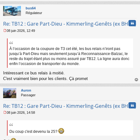
au
a
t
bus64
g
Régulateur
e
n
Cita
Re: TB12 : Gare Part-Dieu - Kimmerling-Genêts (ex BHNS)
o
n
08 juin 2026, 12:49
l
M
u
e
s
s
À l’occasion de la coupure de T3 cet été, les bus relais n’iront pas
a
jusqu’à Part-Dieu mais seulement jusqu’à Reconnaissance-Balzac, le
g
reste du trajet étant plus ou moins assuré par TB12. La ligne aura donc
e
enfin l’occasion de transporter du monde.
n
o
Intéressant ce bus relais à moitié.
n
C'est vraiment bien pour les clients. Çà promet
l
au
u
t
Auron
Passager
Cita
Re: TB12 : Gare Part-Dieu - Kimmerling-Genêts (ex BHNS)
08 juin 2026, 14:58
M
e
s
s
Du coup c'est devenu la 25?
a
g