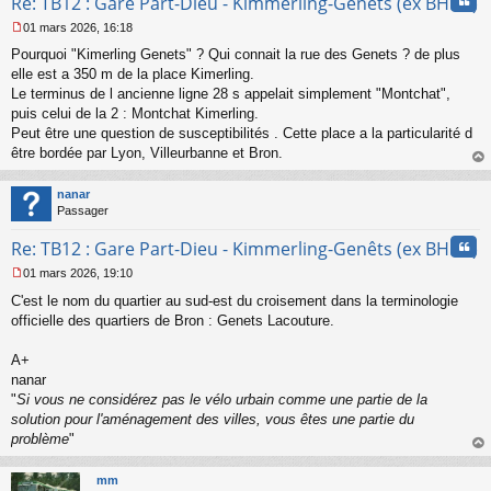
Cita
Re: TB12 : Gare Part-Dieu - Kimmerling-Genêts (ex BHNS)
o
n
01 mars 2026, 16:18
l
M
u
Pourquoi "Kimerling Genets" ? Qui connait la rue des Genets ? de plus
e
s
elle est a 350 m de la place Kimerling.
s
Le terminus de l ancienne ligne 28 s appelait simplement "Montchat",
a
puis celui de la 2 : Montchat Kimerling.
g
Peut être une question de susceptibilités . Cette place a la particularité d
e
être bordée par Lyon, Villeurbanne et Bron.
n
o
au
n
t
nanar
l
Passager
u
Cita
Re: TB12 : Gare Part-Dieu - Kimmerling-Genêts (ex BHNS)
01 mars 2026, 19:10
M
C'est le nom du quartier au sud-est du croisement dans la terminologie
e
s
officielle des quartiers de Bron : Genets Lacouture.
s
a
A+
g
nanar
e
"
Si vous ne considérez pas le vélo urbain comme une partie de la
n
o
solution pour l'aménagement des villes, vous êtes une partie du
n
problème
"
l
au
u
t
mm