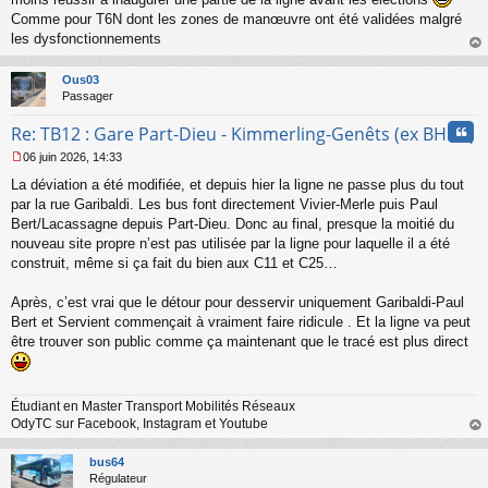
s
Comme pour T6N dont les zones de manœuvre ont été validées malgré
a
les dysfonctionnements
g
e
au
n
t
Ous03
o
Passager
n
l
Cita
Re: TB12 : Gare Part-Dieu - Kimmerling-Genêts (ex BHNS)
u
06 juin 2026, 14:33
M
La déviation a été modifiée, et depuis hier la ligne ne passe plus du tout
e
s
par la rue Garibaldi. Les bus font directement Vivier-Merle puis Paul
s
Bert/Lacassagne depuis Part-Dieu. Donc au final, presque la moitié du
a
nouveau site propre n’est pas utilisée par la ligne pour laquelle il a été
g
construit, même si ça fait du bien aux C11 et C25…
e
n
o
Après, c’est vrai que le détour pour desservir uniquement Garibaldi-Paul
n
Bert et Servient commençait à vraiment faire ridicule . Et la ligne va peut
l
être trouver son public comme ça maintenant que le tracé est plus direct
u
Étudiant en Master Transport Mobilités Réseaux
OdyTC sur Facebook, Instagram et Youtube
au
t
bus64
Régulateur