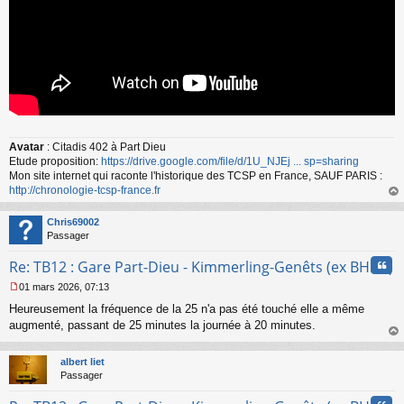
Avatar
: Citadis 402 à Part Dieu
Etude proposition:
https://drive.google.com/file/d/1U_NJEj ... sp=sharing
Mon site internet qui raconte l'historique des TCSP en France, SAUF PARIS :
http://chronologie-tcsp-france.fr
au
t
Chris69002
Passager
Cita
Re: TB12 : Gare Part-Dieu - Kimmerling-Genêts (ex BHNS)
01 mars 2026, 07:13
M
Heureusement la fréquence de la 25 n'a pas été touché elle a même
e
s
augmenté, passant de 25 minutes la journée à 20 minutes.
s
au
a
t
albert liet
g
Passager
e
n