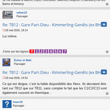
Je me balade à Macon, Dijon, Grenoble, Valence, Avignon, Chambéry, Aix les
n
Bains et Annecy
o
au
n
t
sebac22
l
Passager
u
Cita
Re: TB12 : Gare Part-Dieu - Kimmerling-Genêts (ex BHNS)
28 mai 2026, 18:14
M
Lui même.
e
s
s
a
J’erre sur les lignes
g
e
au
n
t
Échec et Matt
o
Passager
n
l
Cita
Re: TB12 : Gare Part-Dieu - Kimmerling-Genêts (ex BHNS)
u
29 mai 2026, 14:52
M
Ce qui est dingue, c’est la faible disponibilité des Hess. Ils devraient être
e
s
tant sur TB12 que sur TB11, sans compter le fait que les C1/C2/C13 sont
s
également souvent en thermique…
a
au
g
t
maxc19
e
Passager
n
o