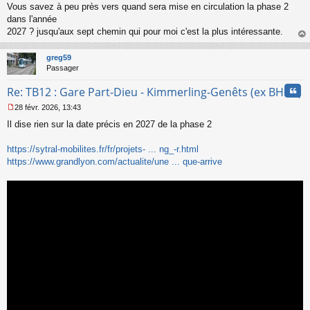
Vous savez à peu près vers quand sera mise en circulation la phase 2
e
s
dans l'année
s
2027 ? jusqu'aux sept chemin qui pour moi c'est la plus intéressante.
a
au
g
t
greg59
e
Passager
n
o
Cita
Re: TB12 : Gare Part-Dieu - Kimmerling-Genêts (ex BHNS)
n
l
28 févr. 2026, 13:43
u
M
Il dise rien sur la date précis en 2027 de la phase 2
e
s
s
https://sytral-mobilites.fr/fr/projets- ... ng_-r.html
a
https://www.grandlyon.com/actualite/une ... que-arrive
g
e
n
o
n
l
u