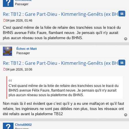
g
Passager
e
n
Cita
Re: TB12 : Gare Part-Dieu - Kimmerling-Genêts (ex BHNS)
o
n
04 juin 2026, 01:46
l
M
u
C'est quand même de la folie de refaire des tranchées sous le tracé du
e
s
BHNS avenue Félix Faure, flambant neuve. Je pensais qu'il n'y aurait
s
plus aucun réseau sous la plateforme du BHNS.
a
au
g
t
Échec et Matt
e
Passager
n
o
Cita
Re: TB12 : Gare Part-Dieu - Kimmerling-Genêts (ex BHNS)
n
l
04 juin 2026, 10:06
u
M
e
s
s
C'est quand même de la folie de refaire des tranchées sous le tracé du
a
BHNS avenue Félix Faure, flambant neuve. Je pensais qu'il n'y aurait
g
plus aucun réseau sous la plateforme du BHNS.
e
n
Non mais là il est évident que c’est qu’il y a eu une malfaçon et qu’il faut
o
refaire, les ingénieurs ne sont pas débiles non plus, tous les réseaux ont
n
été refaits avant la plateforme TB12
l
au
u
t
Chris69002