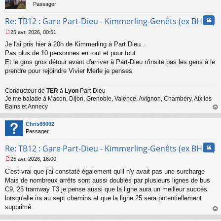
Passager
Cita
Re: TB12 : Gare Part-Dieu - Kimmerling-Genêts (ex BHNS)
25 avr. 2026, 00:51
M
Je l'ai pris hier à 20h de Kimmerling à Part Dieu...
e
s
Pas plus de 10 personnes en tout et pour tout.
s
Et le gros gros détour avant d'arriver à Part-Dieu n'insite pas les gens à le
a
prendre pour rejoindre Vivier Merle je penses
g
e
n
Conducteur de
TER
à
Lyon
Part-Dieu
o
Je me balade à Macon, Dijon, Grenoble, Valence, Avignon, Chambéry, Aix les
n
Bains et Annecy
l
au
u
t
Chris69002
Passager
Cita
Re: TB12 : Gare Part-Dieu - Kimmerling-Genêts (ex BHNS)
25 avr. 2026, 16:00
M
C'est vrai que j'ai constaté également qu'il n'y avait pas une surcharge
e
s
Mais de nombreux arrêts sont aussi doublés par plusieurs lignes de bus
s
C9, 25 tramway T3 je pense aussi que la ligne aura un meilleur succès
a
lorsqu'elle ira au sept chemins et que la ligne 25 sera potentiellement
g
supprimé.
e
au
n