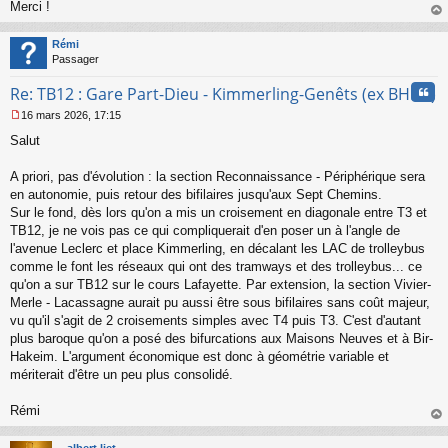
Merci !
u
au
t
Rémi
Passager
Cita
Re: TB12 : Gare Part-Dieu - Kimmerling-Genêts (ex BHNS)
16 mars 2026, 17:15
M
Salut
e
s
s
A priori, pas d'évolution : la section Reconnaissance - Périphérique sera
a
en autonomie, puis retour des bifilaires jusqu'aux Sept Chemins.
g
Sur le fond, dès lors qu'on a mis un croisement en diagonale entre T3 et
e
TB12, je ne vois pas ce qui compliquerait d'en poser un à l'angle de
n
o
l'avenue Leclerc et place Kimmerling, en décalant les LAC de trolleybus
n
comme le font les réseaux qui ont des tramways et des trolleybus... ce
l
qu'on a sur TB12 sur le cours Lafayette. Par extension, la section Vivier-
u
Merle - Lacassagne aurait pu aussi être sous bifilaires sans coût majeur,
vu qu'il s'agit de 2 croisements simples avec T4 puis T3. C'est d'autant
plus baroque qu'on a posé des bifurcations aux Maisons Neuves et à Bir-
Hakeim. L'argument économique est donc à géométrie variable et
mériterait d'être un peu plus consolidé.
Rémi
au
t
albert liet