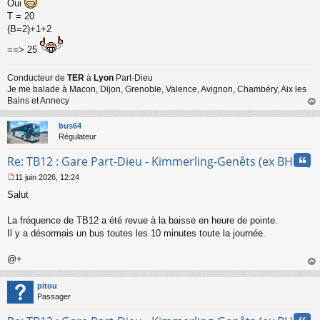
Oui
e
T = 20
n
(B=2)+1+2
o
n
==> 25
l
u
Conducteur de
TER
à
Lyon
Part-Dieu
Je me balade à Macon, Dijon, Grenoble, Valence, Avignon, Chambéry, Aix les
Bains et Annecy
au
t
bus64
Régulateur
Cita
Re: TB12 : Gare Part-Dieu - Kimmerling-Genêts (ex BHNS)
11 juin 2026, 12:24
M
Salut
e
s
s
La fréquence de TB12 a été revue à la baisse en heure de pointe.
a
Il y a désormais un bus toutes les 10 minutes toute la journée.
g
e
@+
n
o
au
n
t
pitou
l
Passager
u
Cita