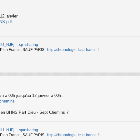
12 janvier
HNS.pdf
d/1U_NJEj ... sp=sharing
TCSP en France, SAUF PARIS :
http://chronologie-tcsp-france.fr
in à 00h jusqu'au 12 janvier à 00h :
ptchemins
et en BHNS Part Dieu - Sept Chemins ?
d/1U_NJEj ... sp=sharing
TCSP en France, SAUF PARIS :
http://chronologie-tcsp-france.fr