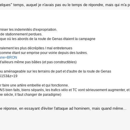
uelques" temps, auquel je n'avais pas eu le temps de répondre, mais qui m'a 
miser les indemnités d'expropriation.
s de stationnement perdues.
oque où les abords de la route de Genas étaient la campagne
ralement les plus décrépites / mal entretenues
comme étant sur emprise pour voirie depuis des lustres.
mmune=BRON
'ailleurs même pas bâties (et pas constructibles)
ou aménageable sur les terrains de part et d'autre de la route de Genas
 65153&z=19
 faire une artère embellie et qui fonctionne.
S bien faits, biens séparés, les trafics vélo et TC vont sérieusement augmenter, et
e siècle, il faut changer de paradigme)
 une réponse, en essayant d'éviter l'attaque ad hominem, mais quand même...