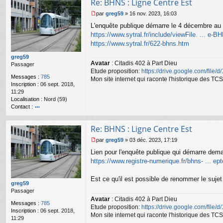
Re: BHNS : Ligne Centre Est
par
greg59
»
16 nov. 2023, 16:03
M
L'enquête publique démarre le 4 décembre au 
e
s
https://www.sytral.fr/include/viewFile. ... e-B
s
https://www.sytral.fr/622-bhns.htm
a
g
greg59
Avatar
: Citadis 402 à Part Dieu
e
Passager
Etude proposition:
https://drive.google.com/file/
n
Messages :
785
o
Mon site internet qui raconte l'historique des 
Inscription :
06 sept. 2018,
n
11:29
l
Localisation :
Nord (59)
u
Contact :
o
nt
Re: BHNS : Ligne Centre Est
ac
te
par
greg59
»
03 déc. 2023, 17:19
r
M
Lien pour l'enquête publique qui démarre dema
gr
e
e
s
https://www.registre-numerique.fr/bhns- ... e
g
s
59
a
Est ce qu'il est possible de renommer le suj
g
greg59
e
Passager
n
Avatar
: Citadis 402 à Part Dieu
Messages :
785
o
Etude proposition:
https://drive.google.com/file/
Inscription :
06 sept. 2018,
n
Mon site internet qui raconte l'historique des 
11:29
l