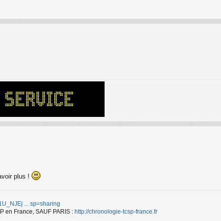
avoir plus !
d/1U_NJEj ... sp=sharing
TCSP en France, SAUF PARIS :
http://chronologie-tcsp-france.fr