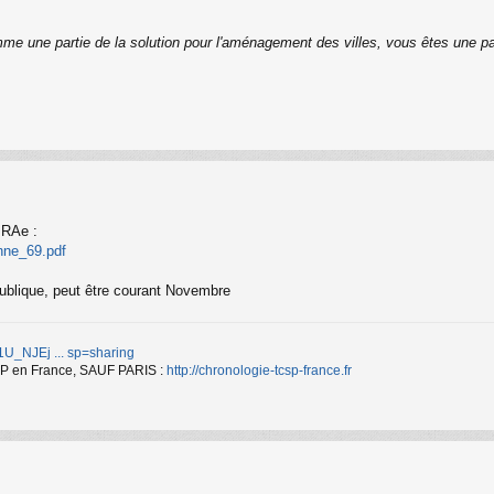
me une partie de la solution pour l'aménagement des villes, vous êtes une p
MRAe :
nne_69.pdf
publique, peut être courant Novembre
d/1U_NJEj ... sp=sharing
TCSP en France, SAUF PARIS :
http://chronologie-tcsp-france.fr