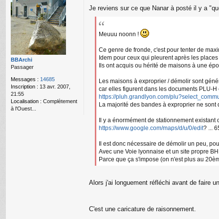
r
M
Je reviens sur ce que Nanar à posté il y a "q
gr
e
e
s
g
s
59
a
Meuuu noonn !
g
e
Ce genre de fronde, c'est pour tenter de maxi
n
Idem pour ceux qui pleurent après les place
o
BBArchi
Ils ont acquis ou hérité de maisons à une ép
n
Passager
l
Messages :
14685
Les maisons à exproprier / démolir sont géné
u
Inscription :
13 avr. 2007,
car elles figurent dans les documents PLU-H 
21:55
https://pluh.grandlyon.com/plu?select_co
Localisation :
Complètement
La majorité des bandes à exproprier ne sont d
à l'Ouest...
Il y a énormément de stationnement existant 
https://www.google.com/maps/d/u/0/edit
? ...
Il est donc nécessaire de démolir un peu, pour
Avec une Voie lyonnaise et un site propre BHN
Parce que ça s'impose (on n'est plus au 20èm
Alors j'ai longuement réfléchi avant de faire
C'est une caricature de raisonnement.