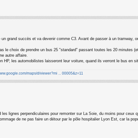
tre un grand succès et va devenir comme C3. Avant de passer à un tramway, on
pas le choix de prendre un bus 25 "standard" passant toutes les 20 minutes (e
e autre affaire.
n HP, les automobilistes laisseront leur voiture, quand ils verront le bus en si
/www.google.com/maps/d/viewer?mi ... 00005&z=11
 les lignes perpendiculaires pour remonter sur La Soie, du moins pour ceux qui
 dommage de ne pas faire un détour par le pôle hospitalier Lyon Est, car la po