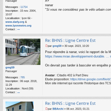
A+
Passager
g
e
nanar
Messages :
11754
n
"
Si vous ne considérez pas le vélo urbain com
Inscription :
15 nov. 2004,
o
10:07
n
Localisation :
lyon 6è -
l
www.darly.org
&
u
www.lyonmetro.org
Contact :
o
nt
Re: BHNS : Ligne Centre Est
ac
te
par
greg59
»
30 sept. 2023, 10:20
r
M
Pour répondre à nanar, voici le rapport de la 
n
e
a
s
https://www.mrae.developpement-durable. ... 
n
s
ar
a
On devrait pas tarder à basculer en enquête 
g
greg59
e
Passager
n
Avatar
: Citadis 402 à Part Dieu
Messages :
785
o
Etude proposition:
https://drive.google.com/file/
Inscription :
06 sept. 2018,
n
Mon site internet qui raconte l'historique des 
11:29
l
Localisation :
Nord (59)
u
Contact :
o
nt
Re: BHNS : Ligne Centre Est
ac
te
par
BBArchi
»
06 oct. 2023, 01:21