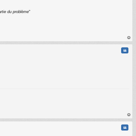
artie du problème
"
C
au
t
Citati
C
au
t
Citati