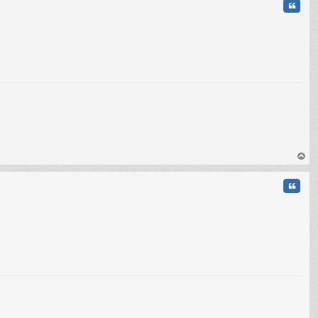
Citati
C
au
t
Citati