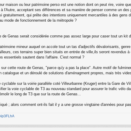
r maison ou leur patrimoine perso est une notion dont on peut rire, voire que
 à l'Autre, acceptant ses différences et sa manière de penser comme un des 
si gratuitement, qui prête des intentions uniquement mercantiles à des gens d
veau mode de fonctionnement de la métropole ?
te de Genas serait considérée comme pas assez large pour caser tout un kit d'
trimoine mineur auquel on accole tout un tas d'adjectifs dévalorisants, genre 
ailleurs, ces terrains super bien situés en entrée de ville,ils seront revendus à
s essentiels sautent dans l'affaire. C'est normal ?
s sur cette route de Genas, "parce qu'y a pas la place". Autre motif de fulmine
t un catalogue et un déroulé de solutions d'aménagment propres, mais très vide
cyclable sur la voirie parallèle coté Villeurbanne (Kruger) entre la Gare de Vill
fier la voie cyclable de T3 au nouveau standard pour assurer le trafic vélo d
émolir le long de T3 que sur la route de Genas...
qué ; alors comment ont-ils fait il y a une grosse vingtaine d'années pour pa
1jNp3FLhA