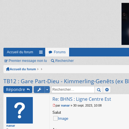
Accueil du forum
Forums
Premier message non lu
ac
Rechercher
Accueil du forum
co
ur
TB12 : Gare Part-Dieu - Kimmerling-Genêts (ex 
ci
Répondre
s
Re: BHNS : Ligne Centre Est
par
nanar
»
30 sept. 2023, 10:08
M
Salut
e
s
s
nanar
a