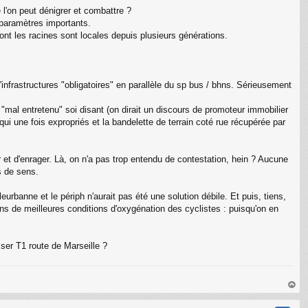
 l'on peut dénigrer et combattre ?
paramètres importants.
ont les racines sont locales depuis plusieurs générations.
infrastructures "obligatoires" en parallèle du sp bus / bhns. Sérieusement
"mal entretenu" soi disant (on dirait un discours de promoteur immobilier
 qui une fois expropriés et la bandelette de terrain coté rue récupérée par
r et d'enrager. Là, on n'a pas trop entendu de contestation, hein ? Aucune
s de sens.
eurbanne et le périph n'aurait pas été une solution débile. Et puis, tiens,
ans de meilleures conditions d'oxygénation des cyclistes : puisqu'on en
sser T1 route de Marseille ?
au
t