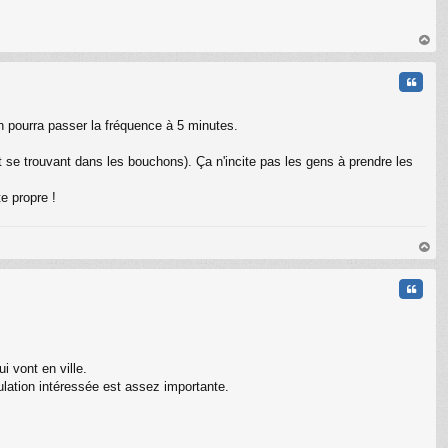
C
au
t
Citati
 pourra passer la fréquence à 5 minutes.
t se trouvant dans les bouchons). Ça n'incite pas les gens à prendre les
te propre !
au
t
Citati
 vont en ville.
pulation intéressée est assez importante.