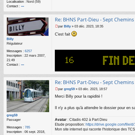
Localisation :
Nord (59)
u
Contact :
o
nt
Re: BHNS Part-Dieu - Sept Chemins
ac
te
par
Billy
»
03 déc. 2023, 18:35
r
M
gr
C'est fait
e
e
s
Billy
g
s
Régulateur
59
a
Messages :
6257
g
Inscription :
22 mars 2007,
e
21:49
n
Contact :
o
o
n
nt
l
ac
u
Re: BHNS Part-Dieu - Sept Chemins
te
r
par
greg59
»
03 déc. 2023, 18:57
M
Bi
Merci Billy pour la rapidité !
e
lly
s
s
Il n'y a plus qu'à attendre le dossier pour en s
a
g
greg59
e
Avatar
: Citadis 402 à Part Dieu
Passager
n
Etude proposition:
https://drive.google.com/file/
Messages :
785
o
Mon site internet qui raconte l'historique des 
Inscription :
06 sept. 2018,
n