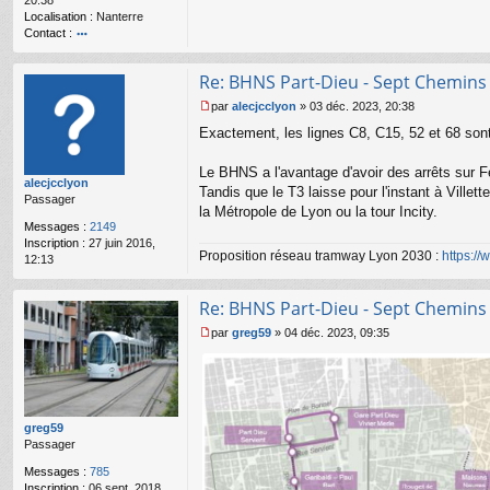
20:38
n
Localisation :
Nanterre
l
Contact :
u
o
nt
Re: BHNS Part-Dieu - Sept Chemins
ac
te
par
alecjcclyon
»
03 déc. 2023, 20:38
r
M
Exactement, les lignes C8, C15, 52 et 68 sont 
R
e
é
s
m
s
Le BHNS a l'avantage d'avoir des arrêts sur Fé
alecjcclyon
i
a
Tandis que le T3 laisse pour l'instant à Villet
Passager
g
la Métropole de Lyon ou la tour Incity.
e
Messages :
2149
n
Inscription :
27 juin 2016,
o
Proposition réseau tramway Lyon 2030 :
https:/
12:13
n
l
u
Re: BHNS Part-Dieu - Sept Chemins
par
greg59
»
04 déc. 2023, 09:35
M
e
s
s
a
g
greg59
e
Passager
n
Messages :
785
o
Inscription :
06 sept. 2018,