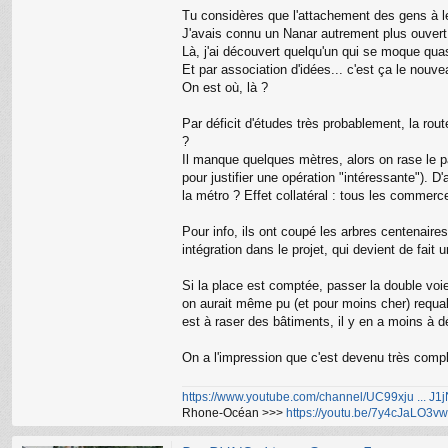
Tu considères que l'attachement des gens à leu
J'avais connu un Nanar autrement plus ouvert
Là, j'ai découvert quelqu'un qui se moque qua
Et par association d'idées... c'est ça le nou
On est où, là ?
Par déficit d'études très probablement, la rou
?
Il manque quelques mètres, alors on rase le pa
pour justifier une opération "intéressante"). D'
la métro ? Effet collatéral : tous les commerce
Pour info, ils ont coupé les arbres centenaire
intégration dans le projet, qui devient de fai
Si la place est comptée, passer la double voie 
on aurait même pu (et pour moins cher) requali
est à raser des bâtiments, il y en a moins à d
On a l'impression que c'est devenu très compli
https://www.youtube.com/channel/UC99xju ... J
Rhone-Océan >>>
https://youtu.be/7y4cJaLO3vw