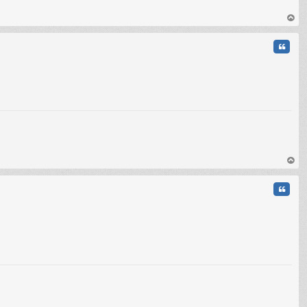
C
au
t
Citati
C
au
t
Citati