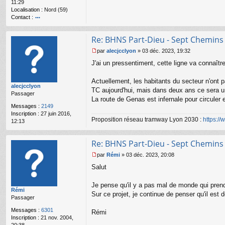
11:29
l
Localisation :
Nord (59)
u
Contact :
o
nt
Re: BHNS Part-Dieu - Sept Chemins
ac
te
par
alecjcclyon
»
03 déc. 2023, 19:32
r
M
J'ai un pressentiment, cette ligne va connaî
gr
e
e
s
g
s
Actuellement, les habitants du secteur n'ont 
alecjcclyon
59
a
TC aujourd'hui, mais dans deux ans ce sera un
Passager
g
La route de Genas est infernale pour circuler e
e
Messages :
2149
n
Inscription :
27 juin 2016,
o
Proposition réseau tramway Lyon 2030 :
https:/
12:13
n
l
u
Re: BHNS Part-Dieu - Sept Chemins
par
Rémi
»
03 déc. 2023, 20:08
M
Salut
e
s
s
Je pense qu'il y a pas mal de monde qui prend
Rémi
a
Sur ce projet, je continue de penser qu'il est
Passager
g
e
Messages :
6301
Rémi
n
Inscription :
21 nov. 2004,
o