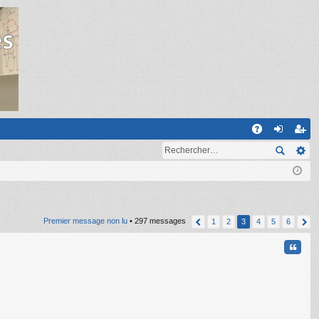
R
A
on
ns
Q
ne
cri
xi
pti
on
on
Premier message non lu
• 297 messages
1
2
3
4
5
6
Citati