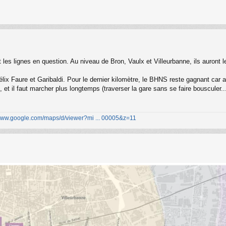
les lignes en question. Au niveau de Bron, Vaulx et Villeurbanne, ils auront l
lix Faure et Garibaldi. Pour le dernier kilomètre, le BHNS reste gagnant car a 
te, et il faut marcher plus longtemps (traverser la gare sans se faire bouscule
/www.google.com/maps/d/viewer?mi ... 00005&z=11