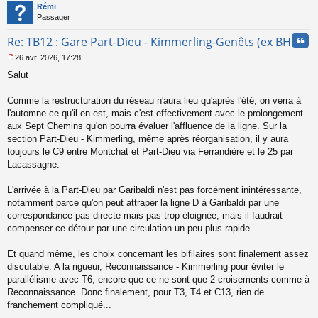
t
o
Rémi
n
Passager
l
u
Cita
Re: TB12 : Gare Part-Dieu - Kimmerling-Genêts (ex BHNS)
26 avr. 2026, 17:28
M
Salut
e
s
s
Comme la restructuration du réseau n'aura lieu qu'après l'été, on verra à
a
l'automne ce qu'il en est, mais c'est effectivement avec le prolongement
g
aux Sept Chemins qu'on pourra évaluer l'affluence de la ligne. Sur la
e
section Part-Dieu - Kimmerling, même après réorganisation, il y aura
n
o
toujours le C9 entre Montchat et Part-Dieu via Ferrandière et le 25 par
n
Lacassagne.
l
u
L'arrivée à la Part-Dieu par Garibaldi n'est pas forcément inintéressante,
notamment parce qu'on peut attraper la ligne D à Garibaldi par une
correspondance pas directe mais pas trop éloignée, mais il faudrait
compenser ce détour par une circulation un peu plus rapide.
Et quand même, les choix concernant les bifilaires sont finalement assez
discutable. A la rigueur, Reconnaissance - Kimmerling pour éviter le
parallélisme avec T6, encore que ce ne sont que 2 croisements comme à
Reconnaissance. Donc finalement, pour T3, T4 et C13, rien de
franchement compliqué...