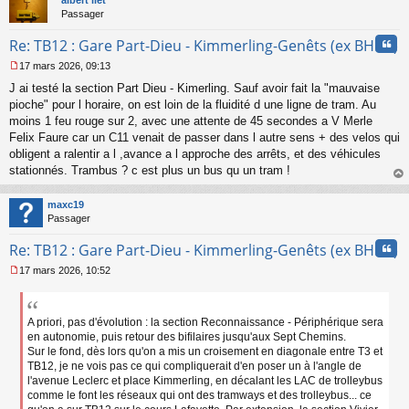
Passager
Cita
Re: TB12 : Gare Part-Dieu - Kimmerling-Genêts (ex BHNS)
17 mars 2026, 09:13
M
J ai testé la section Part Dieu - Kimerling. Sauf avoir fait la "mauvaise
e
s
pioche" pour l horaire, on est loin de la fluidité d une ligne de tram. Au
s
moins 1 feu rouge sur 2, avec une attente de 45 secondes a V Merle
a
Felix Faure car un C11 venait de passer dans l autre sens + des velos qui
g
obligent a ralentir a l ,avance a l approche des arrêts, et des véhicules
e
stationnés. Trambus ? c est plus un bus qu un tram !
n
o
au
n
t
maxc19
l
Passager
u
Cita
Re: TB12 : Gare Part-Dieu - Kimmerling-Genêts (ex BHNS)
17 mars 2026, 10:52
M
e
s
s
A priori, pas d'évolution : la section Reconnaissance - Périphérique sera
a
en autonomie, puis retour des bifilaires jusqu'aux Sept Chemins.
g
Sur le fond, dès lors qu'on a mis un croisement en diagonale entre T3 et
e
TB12, je ne vois pas ce qui compliquerait d'en poser un à l'angle de
n
l'avenue Leclerc et place Kimmerling, en décalant les LAC de trolleybus
o
comme le font les réseaux qui ont des tramways et des trolleybus... ce
n