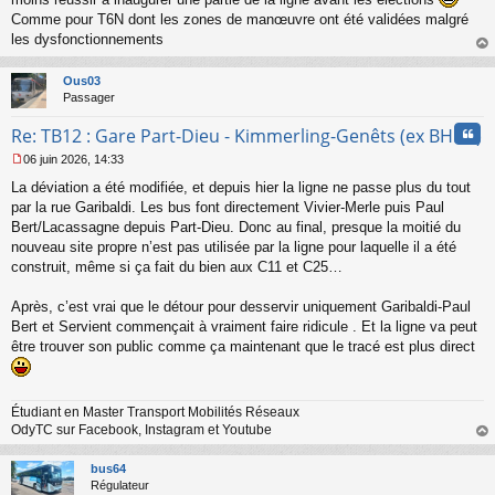
s
Comme pour T6N dont les zones de manœuvre ont été validées malgré
a
les dysfonctionnements
g
e
au
n
t
Ous03
o
Passager
n
l
Cita
Re: TB12 : Gare Part-Dieu - Kimmerling-Genêts (ex BHNS)
u
06 juin 2026, 14:33
M
La déviation a été modifiée, et depuis hier la ligne ne passe plus du tout
e
s
par la rue Garibaldi. Les bus font directement Vivier-Merle puis Paul
s
Bert/Lacassagne depuis Part-Dieu. Donc au final, presque la moitié du
a
nouveau site propre n’est pas utilisée par la ligne pour laquelle il a été
g
construit, même si ça fait du bien aux C11 et C25…
e
n
o
Après, c’est vrai que le détour pour desservir uniquement Garibaldi-Paul
n
Bert et Servient commençait à vraiment faire ridicule . Et la ligne va peut
l
être trouver son public comme ça maintenant que le tracé est plus direct
u
Étudiant en Master Transport Mobilités Réseaux
OdyTC sur Facebook, Instagram et Youtube
au
t
bus64
Régulateur