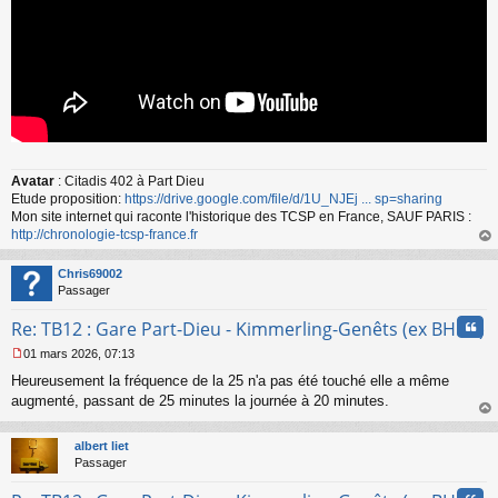
Avatar
: Citadis 402 à Part Dieu
Etude proposition:
https://drive.google.com/file/d/1U_NJEj ... sp=sharing
Mon site internet qui raconte l'historique des TCSP en France, SAUF PARIS :
http://chronologie-tcsp-france.fr
au
t
Chris69002
Passager
Cita
Re: TB12 : Gare Part-Dieu - Kimmerling-Genêts (ex BHNS)
01 mars 2026, 07:13
M
Heureusement la fréquence de la 25 n'a pas été touché elle a même
e
s
augmenté, passant de 25 minutes la journée à 20 minutes.
s
au
a
t
albert liet
g
Passager
e
n