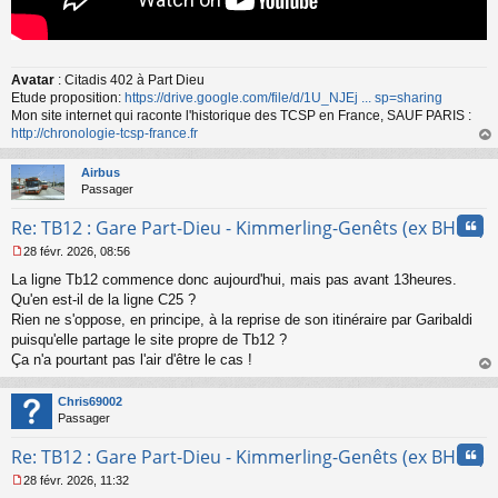
Avatar
: Citadis 402 à Part Dieu
Etude proposition:
https://drive.google.com/file/d/1U_NJEj ... sp=sharing
Mon site internet qui raconte l'historique des TCSP en France, SAUF PARIS :
http://chronologie-tcsp-france.fr
au
t
Airbus
Passager
Cita
Re: TB12 : Gare Part-Dieu - Kimmerling-Genêts (ex BHNS)
28 févr. 2026, 08:56
M
La ligne Tb12 commence donc aujourd'hui, mais pas avant 13heures.
e
s
Qu'en est-il de la ligne C25 ?
s
Rien ne s'oppose, en principe, à la reprise de son itinéraire par Garibaldi
a
puisqu'elle partage le site propre de Tb12 ?
g
Ça n'a pourtant pas l'air d'être le cas !
e
au
n
t
o
Chris69002
n
Passager
l
u
Cita
Re: TB12 : Gare Part-Dieu - Kimmerling-Genêts (ex BHNS)
28 févr. 2026, 11:32
M