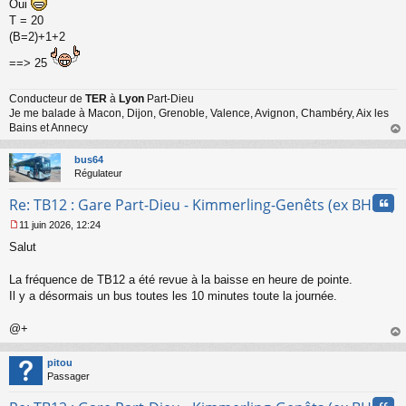
Oui
e
T = 20
n
(B=2)+1+2
o
n
==> 25
l
u
Conducteur de
TER
à
Lyon
Part-Dieu
Je me balade à Macon, Dijon, Grenoble, Valence, Avignon, Chambéry, Aix les
Bains et Annecy
au
t
bus64
Régulateur
Cita
Re: TB12 : Gare Part-Dieu - Kimmerling-Genêts (ex BHNS)
11 juin 2026, 12:24
M
Salut
e
s
s
La fréquence de TB12 a été revue à la baisse en heure de pointe.
a
Il y a désormais un bus toutes les 10 minutes toute la journée.
g
e
@+
n
o
au
n
t
pitou
l
Passager
u
Cita