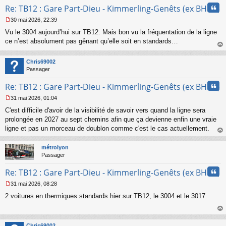
Cita
Re: TB12 : Gare Part-Dieu - Kimmerling-Genêts (ex BHNS)
n
l
30 mai 2026, 22:39
u
M
Vu le 3004 aujourd’hui sur TB12. Mais bon vu la fréquentation de la ligne
e
s
ce n’est absolument pas gênant qu’elle soit en standards…
s
au
a
t
Chris69002
g
Passager
e
n
Cita
Re: TB12 : Gare Part-Dieu - Kimmerling-Genêts (ex BHNS)
o
n
31 mai 2026, 01:04
l
M
u
C'est difficile d'avoir de la visibilité de savoir vers quand la ligne sera
e
s
prolongée en 2027 au sept chemins afin que ça devienne enfin une vraie
s
ligne et pas un morceau de doublon comme c'est le cas actuellement.
a
au
g
t
métrolyon
e
Passager
n
o
Cita
Re: TB12 : Gare Part-Dieu - Kimmerling-Genêts (ex BHNS)
n
l
31 mai 2026, 08:28
u
M
2 voitures en thermiques standards hier sur TB12, le 3004 et le 3017.
e
s
s
au
a
t
Chris69002