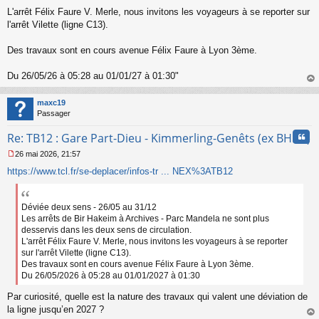
L'arrêt Félix Faure V. Merle, nous invitons les voyageurs à se reporter sur
l'arrêt Vilette (ligne C13).
Des travaux sont en cours avenue Félix Faure à Lyon 3ème.
Du 26/05/26 à 05:28 au 01/01/27 à 01:30"
au
t
maxc19
Passager
Cita
Re: TB12 : Gare Part-Dieu - Kimmerling-Genêts (ex BHNS)
26 mai 2026, 21:57
M
https://www.tcl.fr/se-deplacer/infos-tr ... NEX%3ATB12
e
s
s
a
Déviée deux sens - 26/05 au 31/12
g
Les arrêts de Bir Hakeim à Archives - Parc Mandela ne sont plus
e
desservis dans les deux sens de circulation.
n
L'arrêt Félix Faure V. Merle, nous invitons les voyageurs à se reporter
o
sur l'arrêt Vilette (ligne C13).
n
Des travaux sont en cours avenue Félix Faure à Lyon 3ème.
l
Du 26/05/2026 à 05:28 au 01/01/2027 à 01:30
u
Par curiosité, quelle est la nature des travaux qui valent une déviation de
la ligne jusqu’en 2027 ?