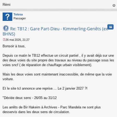
Rémi
au
t
Tolosa
Passager
Cita
Re: TB12 : Gare Part-Dieu - Kimmerling-Genêts (ex
BHNS)
26 mai 2026, 21:27
M
Bonsoir à tous,
e
s
s
Depuis ce matin le TB12 effectue un circuit partiel , il y avait déjà sur une
a
des deux voies du site propre des travaux au niveau du passage sous les
g
voies sncf ( de réparation de chauffage urbain visiblement).
e
n
o
Mais les deux voies sont maintenant inaccessible, de même que la voie
n
voiture.
l
u
Et le site tcl annonce une reprise.... Le 2 janvier 2027 ?!
"Déviée deux sens - 26/05 au 31/12
Les arrêts de Bir Hakeim à Archives - Parc Mandela ne sont plus
desservis dans les deux sens de circulation.