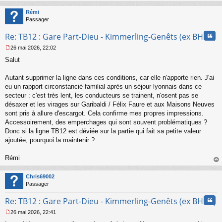
au
t
Rémi
Passager
Cita
Re: TB12 : Gare Part-Dieu - Kimmerling-Genêts (ex BHNS)
26 mai 2026, 22:02
M
Salut
e
s
s
Autant supprimer la ligne dans ces conditions, car elle n'apporte rien. J'ai
a
eu un rapport circonstancié familial après un séjour lyonnais dans ce
g
secteur : c'est très lent, les conducteurs se trainent, n'osent pas se
e
désaxer et les virages sur Garibaldi / Félix Faure et aux Maisons Neuves
n
o
sont pris à allure d'escargot. Cela confirme mes propres impressions.
n
Accessoirement, des emperchages qui sont souvent problématiques ?
l
Donc si la ligne TB12 est déviée sur la partie qui fait sa petite valeur
u
ajoutée, pourquoi la maintenir ?
Rémi
au
t
Chris69002
Passager
Cita
Re: TB12 : Gare Part-Dieu - Kimmerling-Genêts (ex BHNS)
26 mai 2026, 22:41
M