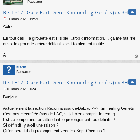
Passager
Cita
Re: TB12 : Gare Part-Dieu - Kimmerling-Genêts (ex BHNS)
01 mars 2026, 19:59
M
Salut,
e
s
s
En tout cas , la girouette est illisible ...trop d'information.... ça me fait rire
a
aussi la girouette arrière défilent..c'est totalement inutile..
g
e
A +
n
o
au
n
t
hisem
l
Passager
u
Cita
Re: TB12 : Gare Part-Dieu - Kimmerling-Genêts (ex BHNS)
16 mars 2026, 16:47
M
Bonjour,
e
s
s
Actuellement la section Reconnaissance-Balzac <-> Kimmerling Genêts
a
n'est pas électrifiée (pas de LAC, si j'ai bien compris le terme).
g
Est-ce temporaire, en attendant le prolongement, ou définitif ?
e
Si définitif, y a-t-il une raison ?
n
o
Qu'en sera-t-il du prolongement vers les Sept-Chemins ?
n
l