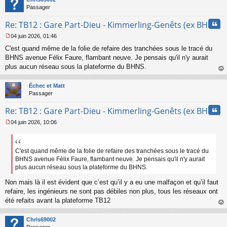
g
Passager
e
n
Cita
Re: TB12 : Gare Part-Dieu - Kimmerling-Genêts (ex BHNS)
o
n
04 juin 2026, 01:46
l
M
u
C'est quand même de la folie de refaire des tranchées sous le tracé du
e
s
BHNS avenue Félix Faure, flambant neuve. Je pensais qu'il n'y aurait
s
plus aucun réseau sous la plateforme du BHNS.
a
au
g
t
Échec et Matt
e
Passager
n
o
Cita
Re: TB12 : Gare Part-Dieu - Kimmerling-Genêts (ex BHNS)
n
l
04 juin 2026, 10:06
u
M
e
s
s
C'est quand même de la folie de refaire des tranchées sous le tracé du
a
BHNS avenue Félix Faure, flambant neuve. Je pensais qu'il n'y aurait
g
plus aucun réseau sous la plateforme du BHNS.
e
n
Non mais là il est évident que c’est qu’il y a eu une malfaçon et qu’il faut
o
refaire, les ingénieurs ne sont pas débiles non plus, tous les réseaux ont
n
été refaits avant la plateforme TB12
l
au
u
t
Chris69002