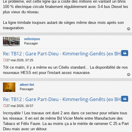
Le problème, est cette ligne qui a coûté des millions en vantant un bhns
e
s
100 % électrique circule finalement régulièrement avec 3-4 bus Diesel les
s
plus vieux du réseau.
a
g
La ligne trimbale toujours autant de sièges même deux mois après son
e
inauguration.
n
o
au
n
t
métrolyon
l
Passager
u
Cita
Re: TB12 : Gare Part-Dieu - Kimmerling-Genêts (ex BHNS)
27 mai 2026, 07:25
M
Tôt ce matin, il y a même eu un Citelis standard... La disponibilité de nos
e
s
nouveaux HESS est pour l'instant assez mauvaise.
s
au
a
t
albert liet
g
Passager
e
n
Cita
Re: TB12 : Gare Part-Dieu - Kimmerling-Genêts (ex BHNS)
o
n
27 mai 2026, 16:57
l
M
u
Incroyable ! Les travaux ont duré 2 ans dans ce secteur pour refaire tous
e
s
les réseaux. Il en est de même Bd Vicier Merle entre Manufacture des
s
Tabacs et Félix Faure. La au moins ça a le mérite de ramener C 25 a Part
a
Dieu mais avec un détour.
g