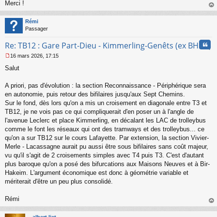
Merci !
u
au
t
Rémi
Passager
Cita
Re: TB12 : Gare Part-Dieu - Kimmerling-Genêts (ex BHNS)
16 mars 2026, 17:15
M
Salut
e
s
s
A priori, pas d'évolution : la section Reconnaissance - Périphérique sera
a
en autonomie, puis retour des bifilaires jusqu'aux Sept Chemins.
g
Sur le fond, dès lors qu'on a mis un croisement en diagonale entre T3 et
e
TB12, je ne vois pas ce qui compliquerait d'en poser un à l'angle de
n
o
l'avenue Leclerc et place Kimmerling, en décalant les LAC de trolleybus
n
comme le font les réseaux qui ont des tramways et des trolleybus... ce
l
qu'on a sur TB12 sur le cours Lafayette. Par extension, la section Vivier-
u
Merle - Lacassagne aurait pu aussi être sous bifilaires sans coût majeur,
vu qu'il s'agit de 2 croisements simples avec T4 puis T3. C'est d'autant
plus baroque qu'on a posé des bifurcations aux Maisons Neuves et à Bir-
Hakeim. L'argument économique est donc à géométrie variable et
mériterait d'être un peu plus consolidé.
Rémi
au
t
albert liet