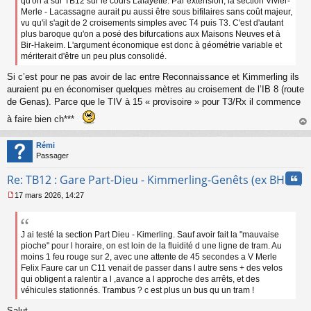
qu'on a sur TB12 sur le cours Lafayette. Par extension, la section Vivier-
l
Merle - Lacassagne aurait pu aussi être sous bifilaires sans coût majeur,
u
vu qu'il s'agit de 2 croisements simples avec T4 puis T3. C'est d'autant
plus baroque qu'on a posé des bifurcations aux Maisons Neuves et à
Bir-Hakeim. L'argument économique est donc à géométrie variable et
mériterait d'être un peu plus consolidé.
Si c’est pour ne pas avoir de lac entre Reconnaissance et Kimmerling ils
auraient pu en économiser quelques mètres au croisement de l’IB 8 (route
de Genas). Parce que le TIV à 15 « provisoire » pour T3/Rx il commence
à faire bien ch***
au
t
Rémi
Passager
Cita
Re: TB12 : Gare Part-Dieu - Kimmerling-Genêts (ex BHNS)
17 mars 2026, 14:27
M
e
s
s
J ai testé la section Part Dieu - Kimerling. Sauf avoir fait la "mauvaise
a
pioche" pour l horaire, on est loin de la fluidité d une ligne de tram. Au
g
moins 1 feu rouge sur 2, avec une attente de 45 secondes a V Merle
e
Felix Faure car un C11 venait de passer dans l autre sens + des velos
n
qui obligent a ralentir a l ,avance a l approche des arrêts, et des
o
véhicules stationnés. Trambus ? c est plus un bus qu un tram !
n
l
Salut