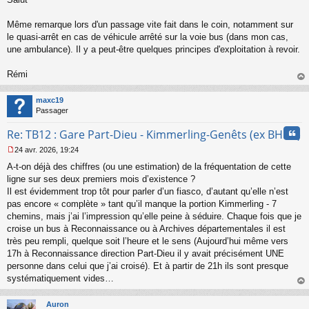
u
Même remarque lors d'un passage vite fait dans le coin, notamment sur
le quasi-arrêt en cas de véhicule arrêté sur la voie bus (dans mon cas,
une ambulance). Il y a peut-être quelques principes d'exploitation à revoir.
Rémi
au
t
maxc19
Passager
Cita
Re: TB12 : Gare Part-Dieu - Kimmerling-Genêts (ex BHNS)
24 avr. 2026, 19:24
M
A-t-on déjà des chiffres (ou une estimation) de la fréquentation de cette
e
s
ligne sur ses deux premiers mois d’existence ?
s
Il est évidemment trop tôt pour parler d’un fiasco, d’autant qu’elle n’est
a
pas encore « complète » tant qu’il manque la portion Kimmerling - 7
g
chemins, mais j’ai l’impression qu’elle peine à séduire. Chaque fois que je
e
croise un bus à Reconnaissance ou à Archives départementales il est
n
o
très peu rempli, quelque soit l’heure et le sens (Aujourd’hui même vers
n
17h à Reconnaissance direction Part-Dieu il y avait précisément UNE
l
personne dans celui que j’ai croisé). Et à partir de 21h ils sont presque
u
systématiquement vides…
au
t
Auron