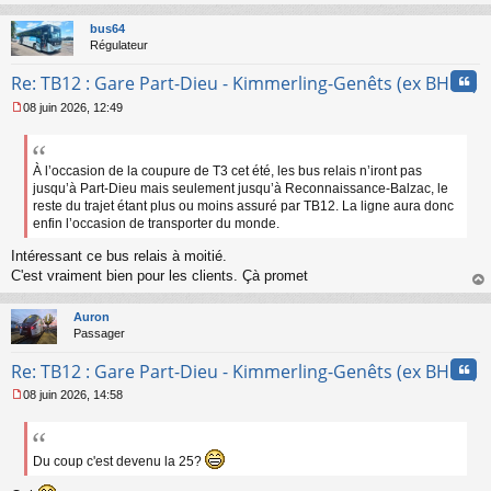
au
a
t
bus64
g
Régulateur
e
n
Cita
Re: TB12 : Gare Part-Dieu - Kimmerling-Genêts (ex BHNS)
o
n
08 juin 2026, 12:49
l
M
u
e
s
s
À l’occasion de la coupure de T3 cet été, les bus relais n’iront pas
a
jusqu’à Part-Dieu mais seulement jusqu’à Reconnaissance-Balzac, le
g
reste du trajet étant plus ou moins assuré par TB12. La ligne aura donc
e
enfin l’occasion de transporter du monde.
n
o
Intéressant ce bus relais à moitié.
n
C'est vraiment bien pour les clients. Çà promet
l
au
u
t
Auron
Passager
Cita
Re: TB12 : Gare Part-Dieu - Kimmerling-Genêts (ex BHNS)
08 juin 2026, 14:58
M
e
s
s
Du coup c'est devenu la 25?
a
g