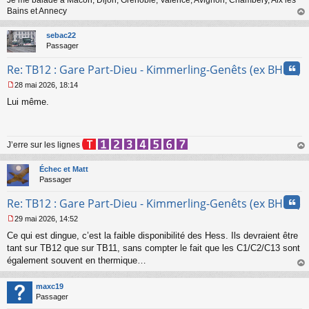
Je me balade à Macon, Dijon, Grenoble, Valence, Avignon, Chambéry, Aix les
n
Bains et Annecy
o
au
n
t
sebac22
l
Passager
u
Cita
Re: TB12 : Gare Part-Dieu - Kimmerling-Genêts (ex BHNS)
28 mai 2026, 18:14
M
Lui même.
e
s
s
a
J’erre sur les lignes
g
e
au
n
t
Échec et Matt
o
Passager
n
l
Cita
Re: TB12 : Gare Part-Dieu - Kimmerling-Genêts (ex BHNS)
u
29 mai 2026, 14:52
M
Ce qui est dingue, c’est la faible disponibilité des Hess. Ils devraient être
e
s
tant sur TB12 que sur TB11, sans compter le fait que les C1/C2/C13 sont
s
également souvent en thermique…
a
au
g
t
maxc19
e
Passager
n
o