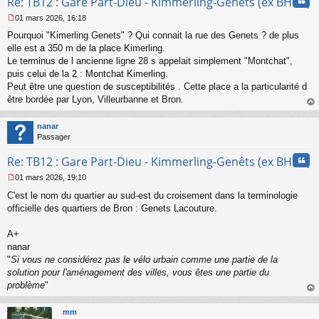
Cita
Re: TB12 : Gare Part-Dieu - Kimmerling-Genêts (ex BHNS)
o
n
01 mars 2026, 16:18
l
M
u
Pourquoi "Kimerling Genets" ? Qui connait la rue des Genets ? de plus
e
s
elle est a 350 m de la place Kimerling.
s
Le terminus de l ancienne ligne 28 s appelait simplement "Montchat",
a
puis celui de la 2 : Montchat Kimerling.
g
Peut être une question de susceptibilités . Cette place a la particularité d
e
être bordée par Lyon, Villeurbanne et Bron.
n
o
au
n
t
nanar
l
Passager
u
Cita
Re: TB12 : Gare Part-Dieu - Kimmerling-Genêts (ex BHNS)
01 mars 2026, 19:10
M
C'est le nom du quartier au sud-est du croisement dans la terminologie
e
s
officielle des quartiers de Bron : Genets Lacouture.
s
a
A+
g
nanar
e
"
Si vous ne considérez pas le vélo urbain comme une partie de la
n
o
solution pour l'aménagement des villes, vous êtes une partie du
n
problème
"
l
au
u
t
mm