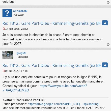
voie bus.
n
o
au
n
t
Chris69002
l
Passager
u
Cita
Re: TB12 : Gare Part-Dieu - Kimmerling-Genêts (ex BHNS)
14 juin 2026, 22:32
M
Je suis passé sur le chantier de la phase 2 entre sept chemin et
e
s
kimmerling et il y a encore beaucoup à faire le chantier sera vraiment
s
pour fin 2027.
a
au
g
t
greg59
e
Passager
n
o
Cita
Re: TB12 : Gare Part-Dieu - Kimmerling-Genêts (ex BHNS)
n
l
08 juil. 2026, 17:18
u
M
Il y aura une enquête parcellaire pour un tronçon de la ligne BHNS, le
e
s
projet sera maintenu comme prévu même avec la nouvelle mandature :
s
Conseil syndical du jour :
https://www.youtube.com/watch?
a
v=6AQOYsktMZQ
g
e
n
Avatar
: Citadis 402 à Part Dieu
o
Etude proposition:
https://drive.google.com/file/d/1U_NJEj ... sp=sharing
n
Mon site internet qui raconte l'historique des TCSP en France, SAUF PARIS :
l