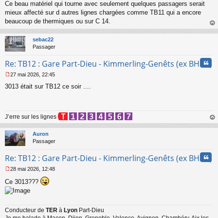
Ce beau matériel qui tourne avec seulement quelques passagers serait
e
mieux affecté sur d autres lignes chargées comme TB11 qui a encore
n
o
beaucoup de thermiques ou sur C 14.
n
au
l
t
sebac22
u
Passager
Cita
Re: TB12 : Gare Part-Dieu - Kimmerling-Genêts (ex BHNS)
27 mai 2026, 22:45
M
3013 était sur TB12 ce soir ....
e
s
s
a
J’erre sur les lignes
g
e
au
n
t
Auron
o
Passager
n
l
Cita
Re: TB12 : Gare Part-Dieu - Kimmerling-Genêts (ex BHNS)
u
28 mai 2026, 12:48
M
Ce 3013???
e
s
s
a
Conducteur de
TER
à
Lyon
Part-Dieu
g
e