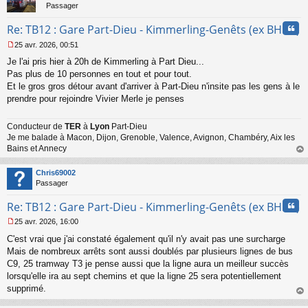
Passager
Cita
Re: TB12 : Gare Part-Dieu - Kimmerling-Genêts (ex BHNS)
25 avr. 2026, 00:51
M
Je l'ai pris hier à 20h de Kimmerling à Part Dieu...
e
s
Pas plus de 10 personnes en tout et pour tout.
s
Et le gros gros détour avant d'arriver à Part-Dieu n'insite pas les gens à le
a
prendre pour rejoindre Vivier Merle je penses
g
e
n
Conducteur de
TER
à
Lyon
Part-Dieu
o
Je me balade à Macon, Dijon, Grenoble, Valence, Avignon, Chambéry, Aix les
n
Bains et Annecy
l
au
u
t
Chris69002
Passager
Cita
Re: TB12 : Gare Part-Dieu - Kimmerling-Genêts (ex BHNS)
25 avr. 2026, 16:00
M
C'est vrai que j'ai constaté également qu'il n'y avait pas une surcharge
e
s
Mais de nombreux arrêts sont aussi doublés par plusieurs lignes de bus
s
C9, 25 tramway T3 je pense aussi que la ligne aura un meilleur succès
a
lorsqu'elle ira au sept chemins et que la ligne 25 sera potentiellement
g
supprimé.
e
au
n