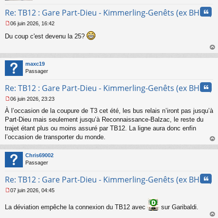
Cita
Re: TB12 : Gare Part-Dieu - Kimmerling-Genêts (ex BHNS)
06 juin 2026, 16:42
M
Du coup c'est devenu la 25?
e
s
s
au
a
t
maxc19
g
Passager
e
n
Cita
Re: TB12 : Gare Part-Dieu - Kimmerling-Genêts (ex BHNS)
o
n
06 juin 2026, 23:23
l
M
u
À l’occasion de la coupure de T3 cet été, les bus relais n’iront pas jusqu’à
e
s
Part-Dieu mais seulement jusqu’à Reconnaissance-Balzac, le reste du
s
trajet étant plus ou moins assuré par TB12. La ligne aura donc enfin
a
l’occasion de transporter du monde.
g
au
e
t
n
Chris69002
o
Passager
n
Cita
l
Re: TB12 : Gare Part-Dieu - Kimmerling-Genêts (ex BHNS)
u
07 juin 2026, 04:45
M
e
La déviation empêche la connexion du TB12 avec
sur Garibaldi.
s
s