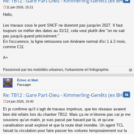
Re: TB12 : Gare Part-Dieu - Kimmerling-Genêts (ex BHNS)
11 juin 2026, 15:21
M
Hello,
e
s
s
Les travaux sous le pont SNCF ne dureront pas jusqu'en 2027. Il faut
a
toujours se méfier des dates au 31/12, cela veut plutôt dire "on ne sait
g
pas jusqu'à quand précisément."
e
En l'occurence, la ligne retrouvera son itinéraire normal d'ici 1 à 2 mois,
n
o
comme C11.
n
l
A+
u
Passionné par les mobilités urbaines, l'urbanisme et l'infographie.
au
t
Échec et Matt
Passager
Cita
Re: TB12 : Gare Part-Dieu - Kimmerling-Genêts (ex BHNS)
14 juin 2026, 19:40
M
Et je confirme qu’il s’agit de travaux imprévus, que les réseaux avaient
e
s
bien été refaits lors du chantier TB12. Mais ça ne m’étonne pas car je me
s
souviens qu’un matin, je suis passé par hasard par là, et qu’une
a
canalisation avait explosé et que la route était inondée. Un agent TCL
g
faisait la circulation pour faire passer les voitures temporairement sur la
e