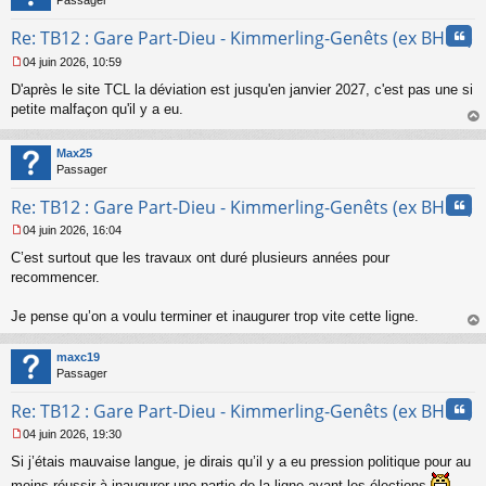
Passager
Cita
Re: TB12 : Gare Part-Dieu - Kimmerling-Genêts (ex BHNS)
04 juin 2026, 10:59
M
D'après le site TCL la déviation est jusqu'en janvier 2027, c'est pas une si
e
s
petite malfaçon qu'il y a eu.
s
au
a
t
Max25
g
Passager
e
n
Cita
Re: TB12 : Gare Part-Dieu - Kimmerling-Genêts (ex BHNS)
o
n
04 juin 2026, 16:04
l
M
u
C’est surtout que les travaux ont duré plusieurs années pour
e
s
recommencer.
s
a
Je pense qu’on a voulu terminer et inaugurer trop vite cette ligne.
g
au
e
t
n
maxc19
o
Passager
n
Cita
l
Re: TB12 : Gare Part-Dieu - Kimmerling-Genêts (ex BHNS)
u
04 juin 2026, 19:30
M
Si j’étais mauvaise langue, je dirais qu’il y a eu pression politique pour au
e
s
moins réussir à inaugurer une partie de la ligne avant les élections