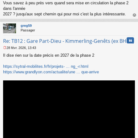
Vous savez à peu près vers quand sera mise en circulation la phase 2
e
s
dans l'année
s
2027 ? jusqu'aux sept chemin qui pour moi c'est la plus intéressante.
a
au
g
t
greg59
e
Passager
n
o
Cita
Re: TB12 : Gare Part-Dieu - Kimmerling-Genêts (ex BHNS)
n
l
28 févr. 2026, 13:43
u
M
Il dise rien sur la date précis en 2027 de la phase 2
e
s
s
https://sytral-mobilites.fr/fr/projets- ... ng_-r.html
a
https://www.grandlyon.com/actualite/une ... que-arrive
g
e
n
o
n
l
u