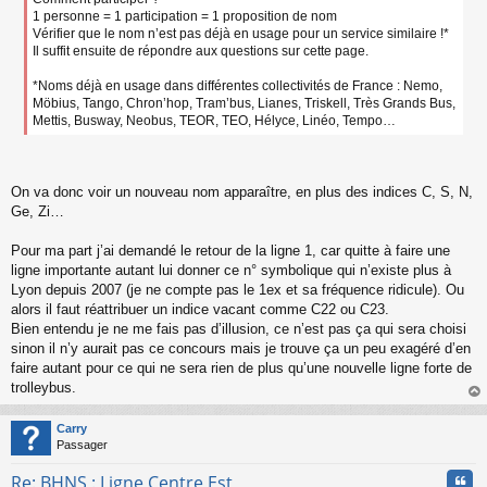
1 personne = 1 participation = 1 proposition de nom
Vérifier que le nom n’est pas déjà en usage pour un service similaire !*
Il suffit ensuite de répondre aux questions sur cette page.
*Noms déjà en usage dans différentes collectivités de France : Nemo,
Möbius, Tango, Chron’hop, Tram’bus, Lianes, Triskell, Très Grands Bus,
Mettis, Busway, Neobus, TEOR, TEO, Hélyce, Linéo, Tempo…
On va donc voir un nouveau nom apparaître, en plus des indices C, S, N,
Ge, Zi…
Pour ma part j’ai demandé le retour de la ligne 1, car quitte à faire une
ligne importante autant lui donner ce n° symbolique qui n’existe plus à
Lyon depuis 2007 (je ne compte pas le 1ex et sa fréquence ridicule). Ou
alors il faut réattribuer un indice vacant comme C22 ou C23.
Bien entendu je ne me fais pas d’illusion, ce n’est pas ça qui sera choisi
sinon il n’y aurait pas ce concours mais je trouve ça un peu exagéré d’en
faire autant pour ce qui ne sera rien de plus qu’une nouvelle ligne forte de
trolleybus.
au
t
Carry
Passager
Cita
Re: BHNS : Ligne Centre Est