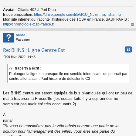
l
u
Avatar
: Citadis 402 à Part Dieu
Etude proposition:
https://drive.google.com/file/d/1U_NJEj ... sp=sharing
Mon site internet qui raconte l'historique des TCSP en France, SAUF PARIS :
http://chronologie-tcsp-france.fr
au
t
nanar
Passager
Cita
Re: BHNS : Ligne Centre Est
09 févr. 2022, 14:46
M
e
fraberth a écrit :
s
Prolonger la ligne en presque île me semble intéressant, on pourrait par
s
a
contre aller à saint Paul histoire de délester le C3
g
e
n
Les BHNS centre est seront équipés de bus bi-articulés qui ont un peu de
o
mal à traverser la Presqu'Ile (les essais faits il y a qqs années ne
n
semblent pas avoir été très concluants ?)
l
u
A+
nanar
"Si vous ne considérez pas le vélo urbain comme une partie de la
solution pour l'aménagement des villes, vous êtes une partie du