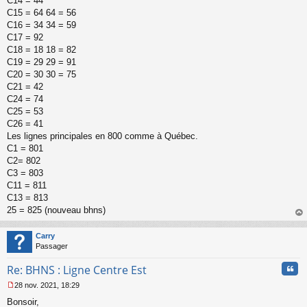
C14 = 44
C15 = 64 64 = 56
C16 = 34 34 = 59
C17 = 92
C18 = 18 18 = 82
C19 = 29 29 = 91
C20 = 30 30 = 75
C21 = 42
C24 = 74
C25 = 53
C26 = 41
Les lignes principales en 800 comme à Québec.
C1 = 801
C2= 802
C3 = 803
C11 = 811
C13 = 813
25 = 825 (nouveau bhns)
au
t
Carry
Passager
Cita
Re: BHNS : Ligne Centre Est
28 nov. 2021, 18:29
M
Bonsoir,
e