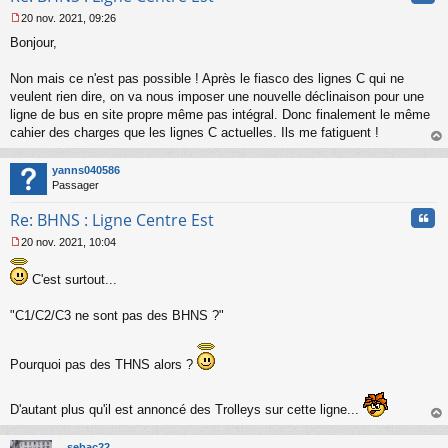
20 nov. 2021, 09:26
M
Bonjour,
e
s
s
Non mais ce n'est pas possible ! Après le fiasco des lignes C qui ne
a
veulent rien dire, on va nous imposer une nouvelle déclinaison pour une
g
ligne de bus en site propre même pas intégral. Donc finalement le même
e
cahier des charges que les lignes C actuelles. Ils me fatiguent !
n
o
au
n
t
yanns040586
l
Passager
u
Cita
Re: BHNS : Ligne Centre Est
20 nov. 2021, 10:04
M
e
C'est surtout...
s
s
a
"C1/C2/C3 ne sont pas des BHNS ?"
g
e
n
Pourquoi pas des THNS alors ?
o
n
l
D'autant plus qu'il est annoncé des Trolleys sur cette ligne...
u
au
t
sebac22