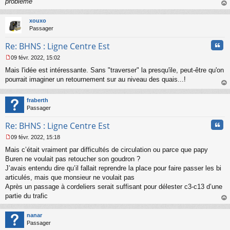
problème"
au
t
xouxo
Passager
Cita
Re: BHNS : Ligne Centre Est
09 févr. 2022, 15:02
M
Mais l'idée est intéressante. Sans "traverser" la presqu'ile, peut-être qu'on
e
s
pourrait imaginer un retournement sur au niveau des quais...!
s
au
a
t
fraberth
g
Passager
e
n
Cita
Re: BHNS : Ligne Centre Est
o
n
09 févr. 2022, 15:18
l
M
u
Mais c’était vraiment par difficultés de circulation ou parce que papy
e
s
Buren ne voulait pas retoucher son goudron ?
s
J’avais entendu dire qu’il fallait reprendre la place pour faire passer les bi
a
articulés, mais que monsieur ne voulait pas
g
Après un passage à cordeliers serait suffisant pour délester c3-c13 d’une
e
partie du trafic
n
o
au
n
t
nanar
l
Passager
u