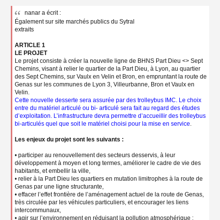
n
nanar a écrit :
o
Également sur site marchés publics du Sytral
n
l
extraits
u
ARTICLE 1
LE PROJET
Le projet consiste à créer la nouvelle ligne de BHNS Part Dieu <> Sept
Chemins, visant à relier le quartier de la Part Dieu, à Lyon, au quartier
des Sept Chemins, sur Vaulx en Velin et Bron, en empruntant la route de
Genas sur les communes de Lyon 3, Villeurbanne, Bron et Vaulx en
Velin.
Cette nouvelle desserte sera assurée par des trolleybus IMC. Le choix
entre du matériel articulé ou bi- articulé sera fait au regard des études
d’exploitation. L’infrastructure devra permettre d’accueillir des trolleybus
bi-articulés quel que soit le matériel choisi pour la mise en service
.
Les enjeux du projet sont les suivants :
• participer au renouvellement des secteurs desservis, à leur
développement à moyen et long termes, améliorer le cadre de vie des
habitants, et embellir la ville,
• relier à la Part Dieu les quartiers en mutation limitrophes à la route de
Genas par une ligne structurante,
• effacer l’effet frontière de l’aménagement actuel de la route de Genas,
très circulée par les véhicules particuliers, et encourager les liens
intercommunaux,
• agir sur l’environnement en réduisant la pollution atmosphérique :