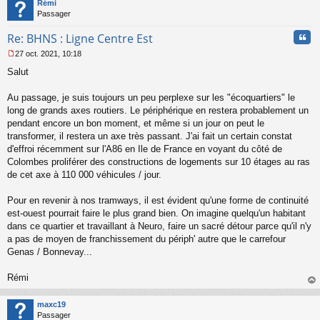
Rémi
Passager
Cita
Re: BHNS : Ligne Centre Est
27 oct. 2021, 10:18
M
Salut
e
s
s
Au passage, je suis toujours un peu perplexe sur les "écoquartiers" le
a
long de grands axes routiers. Le périphérique en restera probablement un
g
pendant encore un bon moment, et même si un jour on peut le
e
transformer, il restera un axe très passant. J'ai fait un certain constat
n
o
d'effroi récemment sur l'A86 en Ile de France en voyant du côté de
n
Colombes proliférer des constructions de logements sur 10 étages au ras
l
de cet axe à 110 000 véhicules / jour.
u
Pour en revenir à nos tramways, il est évident qu'une forme de continuité
est-ouest pourrait faire le plus grand bien. On imagine quelqu'un habitant
dans ce quartier et travaillant à Neuro, faire un sacré détour parce qu'il n'y
a pas de moyen de franchissement du périph' autre que le carrefour
Genas / Bonnevay...
Rémi
au
t
maxc19
Passager