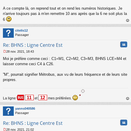
s
s
A ce compte là, on reprend tout et on rend les numéros historiques. Je
a
n'arrive toujours pas à m'en remettre 10 ans après que la 6 ne soit plus la
g
6
e
n
au
o
t
citelis12
n
Passager
l
u
Cita
Re: BHNS : Ligne Centre Est
28 nov. 2021, 18:43
M
Moi je préfère comme ceci : C1=M1, C2=M2, C3=M3, BHNS LCE=M4 et
e
s
laisser comme ceci C4 à C26.
s
a
''M'', pourrait signifier Métrobus, aux vu de leurs fréquence et de leurs site
g
propres.
e
n
o
n
La ligne
et
mes préférées.
l
au
u
t
yanns040586
Passager
Cita
Re: BHNS : Ligne Centre Est
28 nov. 2021, 21:02