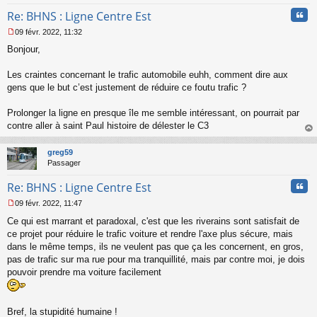
Cita
Re: BHNS : Ligne Centre Est
09 févr. 2022, 11:32
M
Bonjour,
e
s
s
Les craintes concernant le trafic automobile euhh, comment dire aux
a
gens que le but c’est justement de réduire ce foutu trafic ?
g
e
Prolonger la ligne en presque île me semble intéressant, on pourrait par
n
o
contre aller à saint Paul histoire de délester le C3
n
au
l
t
greg59
u
Passager
Cita
Re: BHNS : Ligne Centre Est
09 févr. 2022, 11:47
M
Ce qui est marrant et paradoxal, c'est que les riverains sont satisfait de
e
s
ce projet pour réduire le trafic voiture et rendre l'axe plus sécure, mais
s
dans le même temps, ils ne veulent pas que ça les concernent, en gros,
a
pas de trafic sur ma rue pour ma tranquillité, mais par contre moi, je dois
g
pouvoir prendre ma voiture facilement
e
n
o
n
Bref, la stupidité humaine !