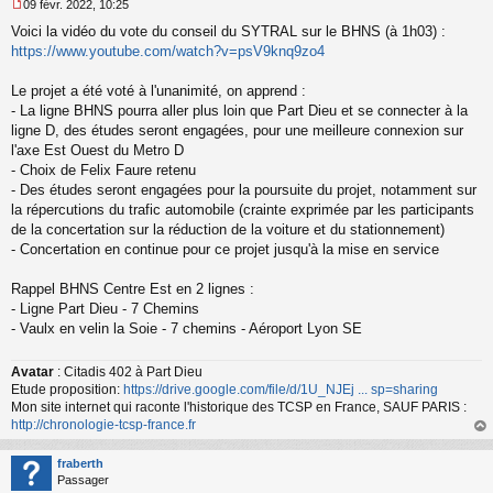
09 févr. 2022, 10:25
M
Voici la vidéo du vote du conseil du SYTRAL sur le BHNS (à 1h03) :
e
s
https://www.youtube.com/watch?v=psV9knq9zo4
s
a
Le projet a été voté à l'unanimité, on apprend :
g
- La ligne BHNS pourra aller plus loin que Part Dieu et se connecter à la
e
ligne D, des études seront engagées, pour une meilleure connexion sur
n
o
l'axe Est Ouest du Metro D
n
- Choix de Felix Faure retenu
l
- Des études seront engagées pour la poursuite du projet, notamment sur
u
la répercutions du trafic automobile (crainte exprimée par les participants
de la concertation sur la réduction de la voiture et du stationnement)
- Concertation en continue pour ce projet jusqu'à la mise en service
Rappel BHNS Centre Est en 2 lignes :
- Ligne Part Dieu - 7 Chemins
- Vaulx en velin la Soie - 7 chemins - Aéroport Lyon SE
Avatar
: Citadis 402 à Part Dieu
Etude proposition:
https://drive.google.com/file/d/1U_NJEj ... sp=sharing
Mon site internet qui raconte l'historique des TCSP en France, SAUF PARIS :
http://chronologie-tcsp-france.fr
au
t
fraberth
Passager