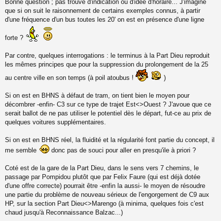
Bonne question ; pas trouvé d'indication ou d'idée d'horaire... J'imagine
e
s
que si on suit le raisonnement de certains exemples connus, à partir
s
d'une fréquence d'un bus toutes les 20' on est en présence d'une ligne
a
g
forte ?
e
n
o
Par contre, quelques interrogations : le terminus à la Part Dieu reproduit
n
les mêmes principes que pour la suppression du prolongement de la 25
l
u
au centre ville en son temps (à poil atoubus !
)
Si on est en BHNS à défaut de tram, on tient bien le moyen pour
décombrer -enfin- C3 sur ce type de trajet Est<>Ouest ? J'avoue que ce
serait ballot de ne pas utiliser le potentiel dès le départ, fut-ce au prix de
quelques voitures supplémentaires.
Si on est en BHNS réel, la fluidité et la régularité font partie du concept, il
me semble
donc pas de souci pour aller en presqu'ile à priori ?
Coté est de la gare de la Part Dieu, dans le sens vers 7 chemins, le
passage par Pompidou plutôt que par Felix Faure (qui est déjà dotée
d'une offre correcte) pourrait être -enfin la aussi- le moyen de résoudre
une partie du problème de nouveau sérieux de l'engorgement de C9 aux
HP, sur la section Part Dieu<>Marengo (à minima, quelques fois c'est
chaud jusqu'à Reconnaissance Balzac...)