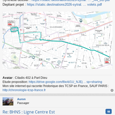
Depliant projet :
https://static.destinations2026-sytral. ... volets.pdf
Avatar
: Citadis 402 à Part Dieu
Etude proposition:
https://drive.google.com/file/d/1U_NJEj ... sp=sharing
Mon site internet qui raconte l'historique des TCSP en France, SAUF PARIS :
http://chronologie-tcsp-france.fr
au
t
Auron
Passager
Cita
Re: BHNS : Ligne Centre Est