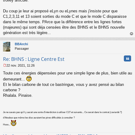
trolley articulé.
l
u
Du coup je leur ai proposé eLyn ou eLynes mais j'insiste pour que
C1,2,3,11 et 13 soient sorties du mode C et que le mode C disparaisse
dans le même temps. PArce que la différence entre les lignes fortes
(majeures) qui sont déja censées être des BHNS et le BHNS nouvelle
génération est très légère...
au
t
BBArchi
Passager
Cita
Re: BHNS : Ligne Centre Est
22 nov. 2021, 11:26
M
Toute ces énergies dépensées pour une simple ligne de plus, bien utile au
e
s
demeurant...
s
Et le bilan carbone de tout ce bastringue, vous y avez pensé au bilan
a
carbone ?
g
Rhalala. Pinaise.
e
n
o
n
Je ne savais pas qu'il y aurait une sorte d'interdiction à utiliser C27 et suivants... Ce serait dans le contrat (caviardé ?)
l
d'Atoubus que même les élus auraient les pires difficultés à consulter ?
u
Hooo...