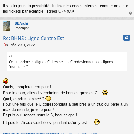
M
Il y a toujours la possibilité d'utiliser les codes internes, comme on a sur
e
s
les tickets par exemple : lignes C -> 9XX
s
au
a
t
BBArchi
g
Passager
e
n
Cita
Re: BHNS : Ligne Centre Est
o
n
01 déc. 2021, 21:32
l
M
u
e
s
s
On supprime les lignes C. Les petites C redeviennent des lignes
a
"normales "
g
e
n
o
Ouais, complètement pour !
n
Pour le coup, elles deviendraient de bonnes grosses C...
l
u
Quoi, esprit mal placé ?
Pour une fois que le C correspondrait à peu près à un truc qui parle à un
max de monde, je vote pour !
Et puis oui, rendez nous le 6, beauseigne !
Et puis le 25 aux Cordeliers, pendant qu'on y est...