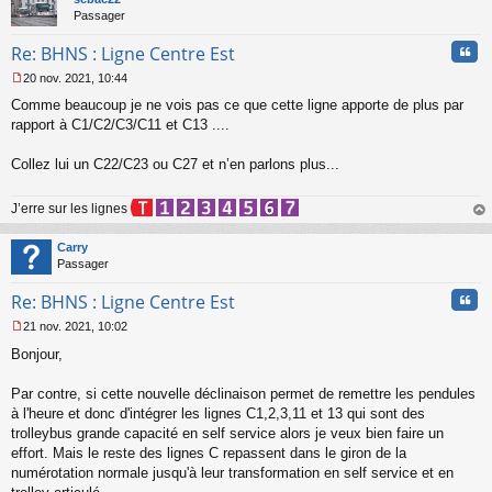
Passager
Cita
Re: BHNS : Ligne Centre Est
20 nov. 2021, 10:44
M
Comme beaucoup je ne vois pas ce que cette ligne apporte de plus par
e
s
rapport à C1/C2/C3/C11 et C13 ....
s
a
Collez lui un C22/C23 ou C27 et n’en parlons plus...
g
e
n
J’erre sur les lignes
o
au
n
t
Carry
l
Passager
u
Cita
Re: BHNS : Ligne Centre Est
21 nov. 2021, 10:02
M
Bonjour,
e
s
s
Par contre, si cette nouvelle déclinaison permet de remettre les pendules
a
à l'heure et donc d'intégrer les lignes C1,2,3,11 et 13 qui sont des
g
trolleybus grande capacité en self service alors je veux bien faire un
e
effort. Mais le reste des lignes C repassent dans le giron de la
n
o
numérotation normale jusqu'à leur transformation en self service et en
n