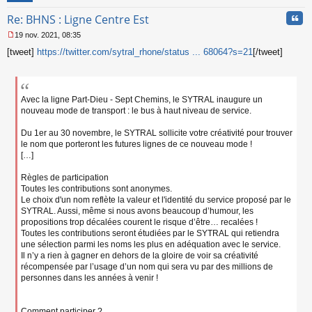
Cita
Re: BHNS : Ligne Centre Est
19 nov. 2021, 08:35
M
[tweet]
https://twitter.com/sytral_rhone/status ... 68064?s=21
[/tweet]
e
s
s
a
g
Avec la ligne Part-Dieu - Sept Chemins, le SYTRAL inaugure un
e
nouveau mode de transport : le bus à haut niveau de service.
n
o
Du 1er au 30 novembre, le SYTRAL sollicite votre créativité pour trouver
n
le nom que porteront les futures lignes de ce nouveau mode !
l
[…]
u
Règles de participation
Toutes les contributions sont anonymes.
Le choix d'un nom reflète la valeur et l'identité du service proposé par le
SYTRAL. Aussi, même si nous avons beaucoup d’humour, les
propositions trop décalées courent le risque d’être… recalées !
Toutes les contributions seront étudiées par le SYTRAL qui retiendra
une sélection parmi les noms les plus en adéquation avec le service.
Il n’y a rien à gagner en dehors de la gloire de voir sa créativité
récompensée par l’usage d’un nom qui sera vu par des millions de
personnes dans les années à venir !
Comment participer ?