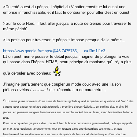
o
n
>Du coté ouest du périph', l’hôpital du Vinatier constitue lui aussi une
l
emprise infranchissable, et il faut le contourner pour aller d'est en ouest.
u
>Sur le coté Nord, il faut aller jusqu'à la route de Genas pour traverser le
même périph'.
>La position pour traverser le périph' s'impose presque d'elle même...
https://www.google.fr/maps/@45.7475736, ... a=!3m1!1e3
Et on peut même pousser le détail jusqu'à imaginer de prolonger la voie
qui passe dans l’hôpital HFME, beau principe d'urbanisme qu'il n'y a plus
qu'à dérouler avec bonheur.
J'imagine parfaitement que coupler un mode doux avec une liaison
piétons / vélos /
/ etc. répondrait à ce paramètre...
automobile ?
*
HS, mais je me souviens d'une série de franche rigolade quand le quartier en question est "sorti" des
cartons pour passer en phase opérationnelle : première chose réalisée... un parking d'au moins 80
places, en plusieurs rangées bien tracées sur un enrobé nickel, tiré au laser, avec bordurettes béton et
tout.
Pour un écoquartier, ya pas à dire ; on sent bien la bonne conscience greenwashed, celle qui rapporte
un max avec quelques 'arrangements' tout en restant dans une dynamique ancienne... et pas
franchement bardée d'innovations en terme de qualité de lien social, de technique, d'architecture ...