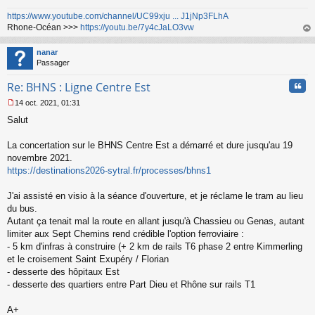
https://www.youtube.com/channel/UC99xju ... J1jNp3FLhA
Rhone-Océan >>>
https://youtu.be/7y4cJaLO3vw
au
t
nanar
Passager
Cita
Re: BHNS : Ligne Centre Est
14 oct. 2021, 01:31
M
Salut
e
s
s
La concertation sur le BHNS Centre Est a démarré et dure jusqu'au 19
a
novembre 2021.
g
https://destinations2026-sytral.fr/processes/bhns1
e
n
o
J'ai assisté en visio à la séance d'ouverture, et je réclame le tram au lieu
n
du bus.
l
Autant ça tenait mal la route en allant jusqu'à Chassieu ou Genas, autant
u
limiter aux Sept Chemins rend crédible l'option ferroviaire :
- 5 km d'infras à construire (+ 2 km de rails T6 phase 2 entre Kimmerling
et le croisement Saint Exupéry / Florian
- desserte des hôpitaux Est
- desserte des quartiers entre Part Dieu et Rhône sur rails T1
A+