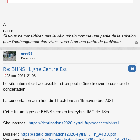
A+
nanar
Si vous ne considérez pas le vélo urbain comme une partie de la solution
pour l'aménagement des villes, vous êtes une partie du problème
au
t
greg59
Passager
Cita
Re: BHNS : Ligne Centre Est
08 oct. 2021, 21:08
M
Le site internet est accessible, et on peut même trouver le dossier de
e
s
concertation :
s
a
La concertation aura lieu du 11 octobre au 19 novembre 2021.
g
e
Cette future ligne de BHNS sera en trolleybus IMC de 18m
n
o
n
Site internet :
https://destinations2026-sytral.fr/processes/bhns1
l
u
Dossier :
https://static.destinations2026-sytral. ... n_A4BD.pdf
Synthèse dossier :
https://static.destinations2026-sytral. ... _A4_BD.pdf