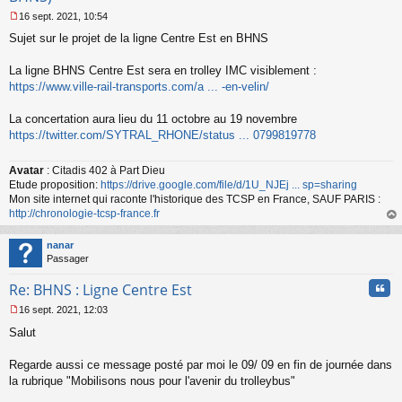
16 sept. 2021, 10:54
M
Sujet sur le projet de la ligne Centre Est en BHNS
e
s
s
La ligne BHNS Centre Est sera en trolley IMC visiblement :
a
https://www.ville-rail-transports.com/a ... -en-velin/
g
e
La concertation aura lieu du 11 octobre au 19 novembre
n
o
https://twitter.com/SYTRAL_RHONE/status ... 0799819778
n
l
Avatar
: Citadis 402 à Part Dieu
u
Etude proposition:
https://drive.google.com/file/d/1U_NJEj ... sp=sharing
Mon site internet qui raconte l'historique des TCSP en France, SAUF PARIS :
http://chronologie-tcsp-france.fr
au
t
nanar
Passager
Cita
Re: BHNS : Ligne Centre Est
16 sept. 2021, 12:03
M
Salut
e
s
s
Regarde aussi ce message posté par moi le 09/ 09 en fin de journée dans
a
la rubrique "Mobilisons nous pour l'avenir du trolleybus"
g
e