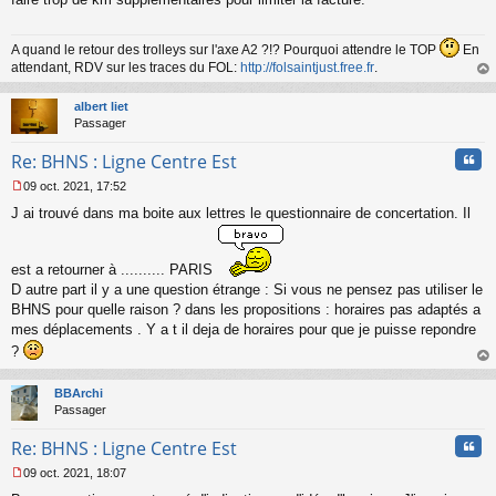
s
a
g
A quand le retour des trolleys sur l'axe A2 ?!? Pourquoi attendre le TOP
En
e
attendant, RDV sur les traces du FOL:
http://folsaintjust.free.fr
.
n
au
o
t
albert liet
n
Passager
l
u
Cita
Re: BHNS : Ligne Centre Est
09 oct. 2021, 17:52
M
J ai trouvé dans ma boite aux lettres le questionnaire de concertation. Il
e
s
s
a
est a retourner à .......... PARIS
g
D autre part il y a une question étrange : Si vous ne pensez pas utiliser le
e
BHNS pour quelle raison ? dans les propositions : horaires pas adaptés a
n
mes déplacements . Y a t il deja de horaires pour que je puisse repondre
o
n
?
l
au
u
t
BBArchi
Passager
Cita
Re: BHNS : Ligne Centre Est
09 oct. 2021, 18:07
M