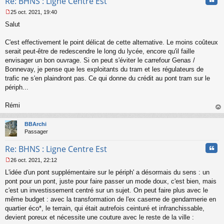
Re: BHNS : Ligne Centre Est
25 oct. 2021, 19:40
M
Salut
e
s
s
C'est effectivement le point délicat de cette alternative. Le moins coûteux
a
serait peut-être de redescendre le long du lycée, encore qu'il faille
g
envisager un bon ouvrage. Si on peut s'éviter le carrefour Genas /
e
Bonnevay, je pense que les exploitants du tram et les régulateurs de
n
o
trafic ne s'en plaindront pas. Ce qui donne du crédit au pont tram sur le
n
périph...
l
u
Rémi
au
t
BBArchi
Passager
Cita
Re: BHNS : Ligne Centre Est
26 oct. 2021, 22:12
M
L'idée d'un pont supplémentaire sur le périph' a désormais du sens : un
e
s
pont pour un pont, juste pour faire passer un mode doux, c'est bien, mais
s
c'est un investissement centré sur un sujet. On peut faire plus avec le
a
même budget : avec la transformation de l'ex caserne de gendarmerie en
g
quartier éco*, le terrain, qui était autrefois ceinturé et infranchissable,
e
devient poreux et nécessite une couture avec le reste de la ville :
n