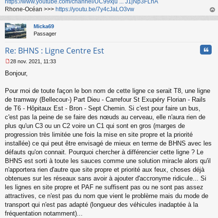
https://www.youtube.com/channel/UC99xju ... J1jNp3FLhA
Rhone-Océan >>>
https://youtu.be/7y4cJaLO3vw
au
t
Micka69
Passager
Cita
Re: BHNS : Ligne Centre Est
28 nov. 2021, 11:33
M
Bonjour,
e
s
s
Pour moi de toute façon le bon nom de cette ligne ce serait T8, une ligne
a
de tramway (Bellecour-) Part Dieu - Carrefour St Exupéry Florian - Rails
g
de T6 - Hôpitaux Est - Bron - Sept Chemin. Si c'est pour faire un bus,
e
c'est pas la peine de se faire des nœuds au cerveau, elle n'aura rien de
n
o
plus qu'un C3 ou un C2 voire un C1 qui sont en gros (marges de
n
progression très limitée une fois la mise en site propre et la priorité
l
installée) ce qui peut être envisagé de mieux en terme de BHNS avec les
u
défauts qu'on connait. Pourquoi chercher à différencier cette ligne ? Le
BHNS est sorti à toute les sauces comme une solution miracle alors qu'il
n'apportera rien d'autre que site propre et priorité aux feux, choses déjà
obtenues sur les réseaux sans avoir à ajouter d'accronyme ridicule... Si
les lignes en site propre et PAF ne suffisent pas ou ne sont pas assez
attractives, ce n'est pas du nom que vient le problème mais du mode de
transport qui n'est pas adapté (longueur des véhicules inadaptée à la
fréquentation notamment)...