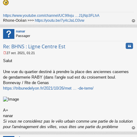
https://www.youtube.com/channel/UC99xju ... J1jNp3FLhA
Rhone-Océan >>>
https://youtu.be/7y4cJaLO3vw
au
t
nanar
Passager
Cita
Re: BHNS : Ligne Centre Est
27 oct. 2021, 01:21
M
Salut
e
s
s
Une vue du quartier destiné à prendre la place des anciennes casernes
a
de gendarmerie RABY (dans l'angle sud est du croisement boul.
g
Bonnevay / Rte de Genas
e
https://tribunedelyon.fr/2021/10/26/met ... -de-terre/
n
o
n
l
u
A+
nanar
Si vous ne considérez pas le vélo urbain comme une partie de la solution
pour l'aménagement des villes, vous êtes une partie du problème
au
t