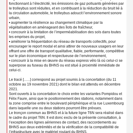
fonctionnant à l’électricité, les émissions de gaz polluants générées par
le trolleybus sont réduites, et en contribuant à la réduction du bruit lié à
la circulation automobile, le trolleybus adoucit l’environnement sonore
urbain,
• augmenter la résilience au changement climatique par la
végétalisation en aménageant des îlots de fraîcheur,
• concourir à la limitation de l’imperméabilisation des sols dans toutes
les emprises du projet,
• améliorer la fréquentation du réseau de transports collectifs, pour
encourager le report modal et ainsi attirer de nouveaux usagers en leur
offrant une offre de transport qualitative, fiable, performante, compétitive
sur le plan économique et respectueuse de l’environnement,
• concourir à la mise en œuvre du réseau express vélo là où celui-ci se
superpose au fuseau du BHNS ou est situé à proximité immédiate de
celui-ci.
Le tracé [.......] correspond au projet soumis à la concertation (du 11
octobre au 19 novembre 2021) dont le bilan est attendu en décembre
2021.
Sont ouverts à la concertation le choix entre les variantes Pompidou et
Félix Faure, ainsi que le positionnement des stations, notamment dans
la zone comprise entre le boulevard périphérique et la rue Luxembourg
dans laquelle une ou deux stations pourront être prévues.
Le tronçon commun au BHNS et à la future ligne T6N sera réalisé dans
le cadre du projet T6N. Il est donc exclu de la présente consultation, à
l’exception des lignes aériennes de contact, des raccordements au
BHNS aux deux extrémités et de la vérification de la compatibilité de
l’infrastructure avec le matériel roulant du BHNS.