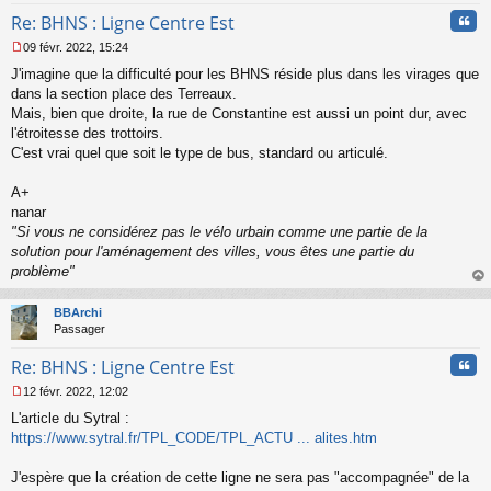
Cita
Re: BHNS : Ligne Centre Est
09 févr. 2022, 15:24
M
J'imagine que la difficulté pour les BHNS réside plus dans les virages que
e
s
dans la section place des Terreaux.
s
Mais, bien que droite, la rue de Constantine est aussi un point dur, avec
a
l'étroitesse des trottoirs.
g
C'est vrai quel que soit le type de bus, standard ou articulé.
e
n
o
A+
n
nanar
l
"Si vous ne considérez pas le vélo urbain comme une partie de la
u
solution pour l'aménagement des villes, vous êtes une partie du
problème"
au
t
BBArchi
Passager
Cita
Re: BHNS : Ligne Centre Est
12 févr. 2022, 12:02
M
L'article du Sytral :
e
s
https://www.sytral.fr/TPL_CODE/TPL_ACTU ... alites.htm
s
a
J'espère que la création de cette ligne ne sera pas "accompagnée" de la
g