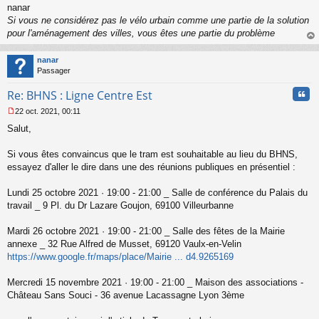
nanar
Si vous ne considérez pas le vélo urbain comme une partie de la solution
pour l'aménagement des villes, vous êtes une partie du problème
au
t
nanar
Passager
Cita
Re: BHNS : Ligne Centre Est
22 oct. 2021, 00:11
M
Salut,
e
s
s
Si vous êtes convaincus que le tram est souhaitable au lieu du BHNS,
a
essayez d'aller le dire dans une des réunions publiques en présentiel :
g
e
Lundi 25 octobre 2021 · 19:00 - 21:00 _ Salle de conférence du Palais du
n
o
travail _ 9 Pl. du Dr Lazare Goujon, 69100 Villeurbanne
n
l
Mardi 26 octobre 2021 · 19:00 - 21:00 _ Salle des fêtes de la Mairie
u
annexe _ 32 Rue Alfred de Musset, 69120 Vaulx-en-Velin
https://www.google.fr/maps/place/Mairie ... d4.9265169
Mercredi 15 novembre 2021 · 19:00 - 21:00 _ Maison des associations -
Château Sans Souci - 36 avenue Lacassagne Lyon 3ème