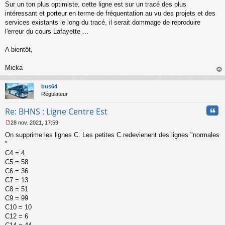
Sur un ton plus optimiste, cette ligne est sur un tracé des plus
intéressant et porteur en terme de fréquentation au vu des projets et des
services existants le long du tracé, il serait dommage de reproduire
l'erreur du cours Lafayette ...
A bientôt,
Micka
au
t
bus64
Régulateur
Cita
Re: BHNS : Ligne Centre Est
28 nov. 2021, 17:59
M
On supprime les lignes C. Les petites C redevienent des lignes "normales
e
s
"
s
C4 = 4
a
C5 = 58
g
C6 = 36
e
C7 = 13
n
o
C8 = 51
n
C9 = 99
l
C10 = 10
u
C12 = 6