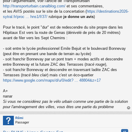
pour l'argumentaire, voir l'article de Transporturbain
http://transporturbain.canalblog.com/
et ses commentaires,
et les AVIS postés sur le site de la concertation (
https://destinations2026-
sytral.fr/proc ... hns1/f/37/
rubrique
je donne un avis
)
Pour le tracé, le point "dur" est de redescendre du site propre dans les
Hôpitaux Est vers la route de Genas (dénivelé de près de 20 mètres)
avant de filer vers les Sept Chemins :
- soit entre le lycée professionnel Emile Bejuit et le boulevard Bonnevay
(peut être en prenant une bande de terrain au lycée)
- soit franchir Bonnevay par un pont tram + modes actifs et descendre
entre Bonnevay et la future ZAC des Terrasses (
tracé rouge
),
- soit franchir Bonnevay et descendre en traversant ladite ZAC des
Terrasses (
tracé bleu clair
) mais c'est un éco-quartier
https://www.google.com/maps/d/u/0/edit? ... 48804&z=17
A+
nanar
Si vous ne considérez pas le vélo urbain comme une partie de la solution
pour l'aménagement des villes, vous êtes une partie du problème
au
t
Rémi
Passager
Cita