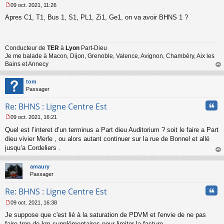
09 oct. 2021, 11:26
M
Apres C1, T1, Bus 1, S1, PL1, Zi1, Ge1, on va avoir BHNS 1 ?
e
s
s
a
Conducteur de
TER
à
Lyon
Part-Dieu
g
Je me balade à Macon, Dijon, Grenoble, Valence, Avignon, Chambéry, Aix les
e
n
Bains et Annecy
o
au
n
t
tom
l
Passager
u
Cita
Re: BHNS : Ligne Centre Est
09 oct. 2021, 16:21
M
Quel est l’interet d’un terminus a Part dieu Auditorium ? soit le faire a Part
e
s
dieu vivier Merle , ou alors autant continuer sur la rue de Bonnel et allé
s
jusqu’a Cordeliers .
a
au
g
t
amaury
e
Passager
n
o
Cita
Re: BHNS : Ligne Centre Est
n
l
09 oct. 2021, 16:38
u
M
Je suppose que c'est lié à la saturation de PDVM et l'envie de ne pas
e
s
faire trop de km supplémentaires pour limiter la facture.