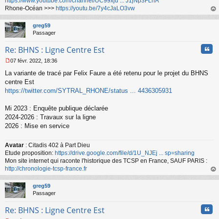
https://www.youtube.com/channel/UC99xju ... J1jNp3FLhA
Rhone-Océan >>>
https://youtu.be/7y4cJaLO3vw
au
t
greg59
Passager
Cita
Re: BHNS : Ligne Centre Est
07 févr. 2022, 18:36
M
La variante de tracé par Felix Faure a été retenu pour le projet du BHNS
e
s
centre Est
s
https://twitter.com/SYTRAL_RHONE/status ... 4436305931
a
g
Mi 2023 : Enquête publique déclarée
e
2024-2026 : Travaux sur la ligne
n
o
2026 : Mise en service
n
l
Avatar
: Citadis 402 à Part Dieu
u
Etude proposition:
https://drive.google.com/file/d/1U_NJEj ... sp=sharing
Mon site internet qui raconte l'historique des TCSP en France, SAUF PARIS :
http://chronologie-tcsp-france.fr
au
t
greg59
Passager
Cita
Re: BHNS : Ligne Centre Est