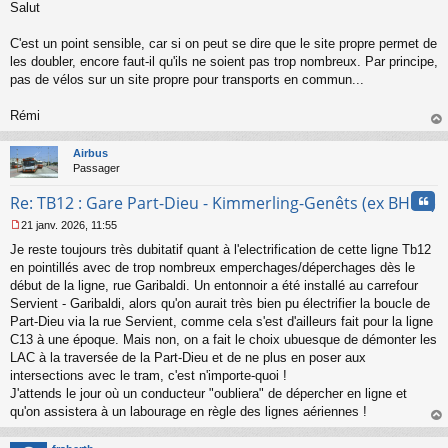
u
Salut
e
s
s
C'est un point sensible, car si on peut se dire que le site propre permet de
a
les doubler, encore faut-il qu'ils ne soient pas trop nombreux. Par principe,
g
pas de vélos sur un site propre pour transports en commun...
e
n
o
Rémi
n
au
l
t
Airbus
u
Passager
Cita
Re: TB12 : Gare Part-Dieu - Kimmerling-Genêts (ex BHNS)
21 janv. 2026, 11:55
M
Je reste toujours très dubitatif quant à l'electrification de cette ligne Tb12
e
s
en pointillés avec de trop nombreux emperchages/déperchages dès le
s
début de la ligne, rue Garibaldi. Un entonnoir a été installé au carrefour
a
Servient - Garibaldi, alors qu'on aurait très bien pu électrifier la boucle de
g
Part-Dieu via la rue Servient, comme cela s'est d'ailleurs fait pour la ligne
e
C13 à une époque. Mais non, on a fait le choix ubuesque de démonter les
n
o
LAC à la traversée de la Part-Dieu et de ne plus en poser aux
n
intersections avec le tram, c'est n'importe-quoi !
l
J'attends le jour où un conducteur "oubliera" de dépercher en ligne et
u
qu'on assistera à un labourage en règle des lignes aériennes !
au
t