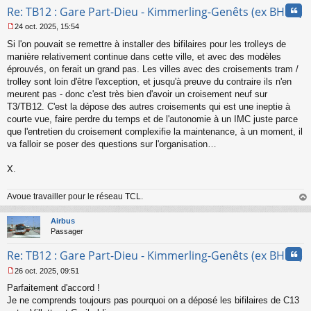
Cita
Re: TB12 : Gare Part-Dieu - Kimmerling-Genêts (ex BHNS)
24 oct. 2025, 15:54
M
Si l'on pouvait se remettre à installer des bifilaires pour les trolleys de
e
s
manière relativement continue dans cette ville, et avec des modèles
s
éprouvés, on ferait un grand pas. Les villes avec des croisements tram /
a
trolley sont loin d'être l'exception, et jusqu'à preuve du contraire ils n'en
g
meurent pas - donc c'est très bien d'avoir un croisement neuf sur
e
T3/TB12. C'est la dépose des autres croisements qui est une ineptie à
n
o
courte vue, faire perdre du temps et de l'autonomie à un IMC juste parce
n
que l'entretien du croisement complexifie la maintenance, à un moment, il
l
va falloir se poser des questions sur l'organisation…
u
X.
Avoue travailler pour le réseau TCL.
au
t
Airbus
Passager
Cita
Re: TB12 : Gare Part-Dieu - Kimmerling-Genêts (ex BHNS)
26 oct. 2025, 09:51
M
Parfaitement d'accord !
e
s
Je ne comprends toujours pas pourquoi on a déposé les bifilaires de C13
s