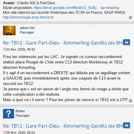
Avatar
: Citadis 402 à Part Dieu
Etude proposition:
https://drive.google.com/file/d/1U_NJEj ... sp=sharing
Mon site internet qui raconte l'historique des TCSP en France, SAUF PARIS :
http://chronologie-tcsp-france.fr
au
t
albert liet
Passager
Cita
Re: TB12 : Gare Part-Dieu - Kimmerling-Genêts (ex BHNS)
01 févr. 2026, 09:42
M
Pour les intéressés par les LAC: Je signale ce curieux raccordement
e
s
réalisé place Rouget de L'Isle entre C13 direction Montessuy et TB12
s
direction Kimerling.
a
Il s agit d un raccordement a DROITE qui débute par un aiguillage sortant
g
a GAUCHE puis immédiatement après une coupure de C13 avant le
e
raccord sur TB12.
n
o
Je pense que c est en raison de l angle tres fermé du virage a droite que
n
cette complication a été réalisée.
l
Mais a quoi va t il servir ? Pour les prises de service si TB12 est a UTP.
u
au
t
Beber
Passager
Cita
Re: TB12 : Gare Part-Dieu - Kimmerling-Genêts (ex BHNS)
26 févr. 2026, 09:21