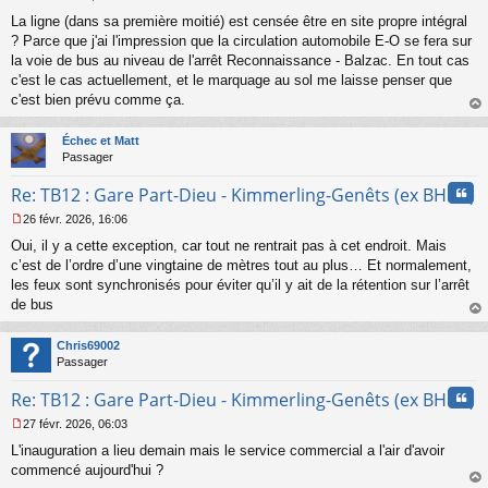
M
La ligne (dans sa première moitié) est censée être en site propre intégral
e
s
? Parce que j'ai l'impression que la circulation automobile E-O se fera sur
s
la voie de bus au niveau de l'arrêt Reconnaissance - Balzac. En tout cas
a
c'est le cas actuellement, et le marquage au sol me laisse penser que
g
c'est bien prévu comme ça.
e
au
n
t
o
Échec et Matt
n
Passager
l
u
Cita
Re: TB12 : Gare Part-Dieu - Kimmerling-Genêts (ex BHNS)
26 févr. 2026, 16:06
M
Oui, il y a cette exception, car tout ne rentrait pas à cet endroit. Mais
e
s
c’est de l’ordre d’une vingtaine de mètres tout au plus… Et normalement,
s
les feux sont synchronisés pour éviter qu’il y ait de la rétention sur l’arrêt
a
de bus
g
au
e
t
n
Chris69002
o
Passager
n
Cita
l
Re: TB12 : Gare Part-Dieu - Kimmerling-Genêts (ex BHNS)
u
27 févr. 2026, 06:03
M
L'inauguration a lieu demain mais le service commercial a l'air d'avoir
e
s
commencé aujourd'hui ?
s