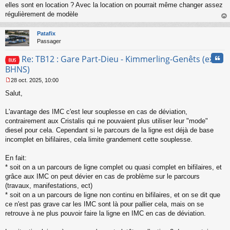
l
elles sont en location ? Avec la location on pourrait même changer assez
u
régulièrement de modèle
au
t
Patafix
Passager
Cita
Re: TB12 : Gare Part-Dieu - Kimmerling-Genêts (ex
BHNS)
28 oct. 2025, 10:00
M
Salut,
e
s
s
L'avantage des IMC c'est leur souplesse en cas de déviation,
a
contrairement aux Cristalis qui ne pouvaient plus utiliser leur "mode"
g
diesel pour cela. Cependant si le parcours de la ligne est déjà de base
e
incomplet en bifilaires, cela limite grandement cette souplesse.
n
o
n
En fait:
l
* soit on a un parcours de ligne complet ou quasi complet en bifilaires, et
u
grâce aux IMC on peut dévier en cas de problème sur le parcours
(travaux, manifestations, ect)
* soit on a un parcours de ligne non continu en bifilaires, et on se dit que
ce n'est pas grave car les IMC sont là pour pallier cela, mais on se
retrouve à ne plus pouvoir faire la ligne en IMC en cas de déviation.