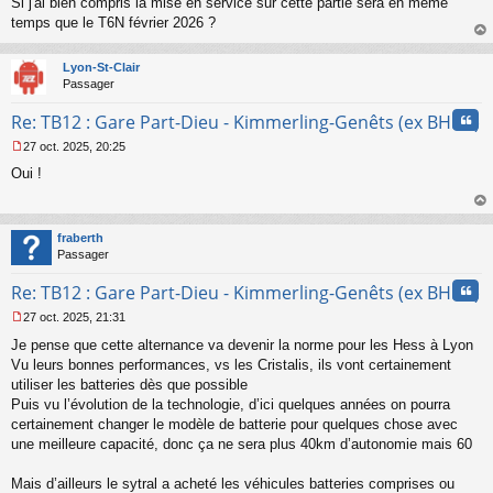
Si j'ai bien compris la mise en service sur cette partie sera en même
e
s
temps que le T6N février 2026 ?
s
au
a
t
Lyon-St-Clair
g
Passager
e
n
Cita
Re: TB12 : Gare Part-Dieu - Kimmerling-Genêts (ex BHNS)
o
n
27 oct. 2025, 20:25
l
M
u
Oui !
e
s
s
au
a
t
fraberth
g
Passager
e
n
Cita
Re: TB12 : Gare Part-Dieu - Kimmerling-Genêts (ex BHNS)
o
n
27 oct. 2025, 21:31
l
M
u
Je pense que cette alternance va devenir la norme pour les Hess à Lyon
e
s
Vu leurs bonnes performances, vs les Cristalis, ils vont certainement
s
utiliser les batteries dès que possible
a
Puis vu l’évolution de la technologie, d’ici quelques années on pourra
g
certainement changer le modèle de batterie pour quelques chose avec
e
une meilleure capacité, donc ça ne sera plus 40km d’autonomie mais 60
n
o
n
Mais d’ailleurs le sytral a acheté les véhicules batteries comprises ou