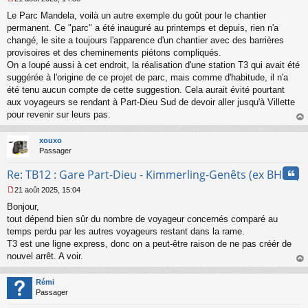
M
Le Parc Mandela, voilà un autre exemple du goût pour le chantier
e
s
permanent. Ce "parc" a été inauguré au printemps et depuis, rien n'a
s
changé, le site a toujours l'apparence d'un chantier avec des barrières
a
provisoires et des cheminements piétons compliqués.
g
On a loupé aussi à cet endroit, la réalisation d'une station T3 qui avait été
e
suggérée à l'origine de ce projet de parc, mais comme d'habitude, il n'a
n
o
été tenu aucun compte de cette suggestion. Cela aurait évité pourtant
n
aux voyageurs se rendant à Part-Dieu Sud de devoir aller jusqu'à Villette
l
pour revenir sur leurs pas.
u
au
t
xouxo
Passager
Cita
Re: TB12 : Gare Part-Dieu - Kimmerling-Genêts (ex BHNS)
21 août 2025, 15:04
M
Bonjour,
e
s
tout dépend bien sûr du nombre de voyageur concernés comparé au
s
temps perdu par les autres voyageurs restant dans la rame.
a
T3 est une ligne express, donc on a peut-être raison de ne pas créér de
g
nouvel arrêt. A voir.
e
au
n
t
o
Rémi
n
Passager
l