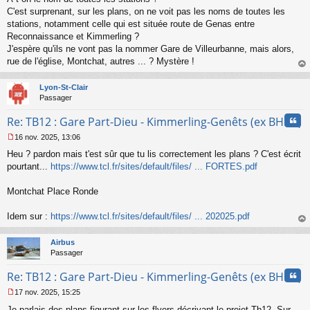
e
s
C'est surprenant, sur les plans, on ne voit pas les noms de toutes les
s
stations, notamment celle qui est située route de Genas entre
a
Reconnaissance et Kimmerling ?
g
J'espère qu'ils ne vont pas la nommer Gare de Villeurbanne, mais alors,
e
rue de l'église, Montchat, autres ... ? Mystère !
n
o
au
n
t
Lyon-St-Clair
l
Passager
u
Cita
Re: TB12 : Gare Part-Dieu - Kimmerling-Genêts (ex BHNS)
16 nov. 2025, 13:06
M
Heu ? pardon mais t'est sûr que tu lis correctement les plans ? C'est écrit
e
s
pourtant...
https://www.tcl.fr/sites/default/files/ ... FORTES.pdf
s
a
Montchat Place Ronde
g
e
Idem sur :
https://www.tcl.fr/sites/default/files/ ... 202025.pdf
n
o
au
n
t
Airbus
l
Passager
u
Cita
Re: TB12 : Gare Part-Dieu - Kimmerling-Genêts (ex BHNS)
17 nov. 2025, 15:25
M
Je parlais des plans figurant sur les flyers décrivant le projet Tb12. Sur