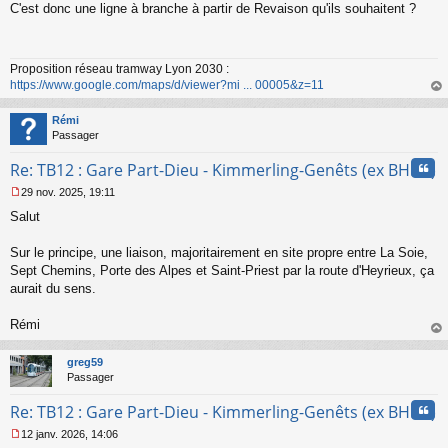
C'est donc une ligne à branche à partir de Revaison qu'ils souhaitent ?
e
s
s
a
Proposition réseau tramway Lyon 2030 :
g
https://www.google.com/maps/d/viewer?mi ... 00005&z=11
e
n
au
o
t
Rémi
n
Passager
l
u
Cita
Re: TB12 : Gare Part-Dieu - Kimmerling-Genêts (ex BHNS)
29 nov. 2025, 19:11
M
Salut
e
s
s
Sur le principe, une liaison, majoritairement en site propre entre La Soie,
a
Sept Chemins, Porte des Alpes et Saint-Priest par la route d'Heyrieux, ça
g
aurait du sens.
e
n
o
Rémi
n
au
l
t
greg59
u
Passager
Cita
Re: TB12 : Gare Part-Dieu - Kimmerling-Genêts (ex BHNS)
12 janv. 2026, 14:06
M