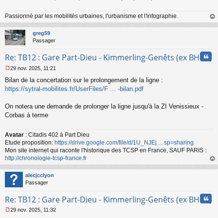
Passionné par les mobilités urbaines, l'urbanisme et l'infographie.
au
t
greg59
Passager
Cita
Re: TB12 : Gare Part-Dieu - Kimmerling-Genêts (ex BHNS)
29 nov. 2025, 11:21
M
Bilan de la concertation sur le prolongement de la ligne :
e
s
https://sytral-mobilites.fr/UserFiles/F ... -bilan.pdf
s
a
On notera une demande de prolonger la ligne jusqu'à la ZI Venissieux -
g
Corbas à terme
e
n
o
Avatar
: Citadis 402 à Part Dieu
n
Etude proposition:
https://drive.google.com/file/d/1U_NJEj ... sp=sharing
l
Mon site internet qui raconte l'historique des TCSP en France, SAUF PARIS :
u
http://chronologie-tcsp-france.fr
au
t
alecjcclyon
Passager
Cita
Re: TB12 : Gare Part-Dieu - Kimmerling-Genêts (ex BHNS)
29 nov. 2025, 11:32
M