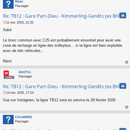
t
Rémi
Passager
Cita
Re: TB12 : Gare Part-Dieu - Kimmerling-Genêts (ex BHNS)
11 nov. 2025, 21:32
M
Salut
e
s
s
Le tronc commun avec C25 est probablement essentiel pour avoir une
a
zone de recharge en ligne des trolleybus... si la ligne est bien exploitée
g
avec de tels véhicules...
e
n
o
Rémi
n
au
l
t
AdriTCL
u
Passager
Cita
Re: TB12 : Gare Part-Dieu - Kimmerling-Genêts (ex BHNS)
14 nov. 2025, 17:24
M
Vue sur Instagram, la ligne TB12 sera en service le 28 février 2026.
e
s
s
au
a
t
Chris69002
g
Passager
e
n