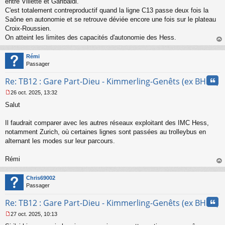
entre Villette et Garibaldi.
a
C'est totalement contreproductif quand la ligne C13 passe deux fois la
g
Saône en autonomie et se retrouve déviée encore une fois sur le plateau
e
Croix-Roussien.
n
o
On atteint les limites des capacités d'autonomie des Hess.
n
au
l
t
Rémi
u
Passager
Cita
Re: TB12 : Gare Part-Dieu - Kimmerling-Genêts (ex BHNS)
26 oct. 2025, 13:32
M
Salut
e
s
s
Il faudrait comparer avec les autres réseaux exploitant des IMC Hess,
a
notamment Zurich, où certaines lignes sont passées au trolleybus en
g
alternant les modes sur leur parcours.
e
n
o
Rémi
n
au
l
t
Chris69002
u
Passager
Cita
Re: TB12 : Gare Part-Dieu - Kimmerling-Genêts (ex BHNS)
27 oct. 2025, 10:13
M