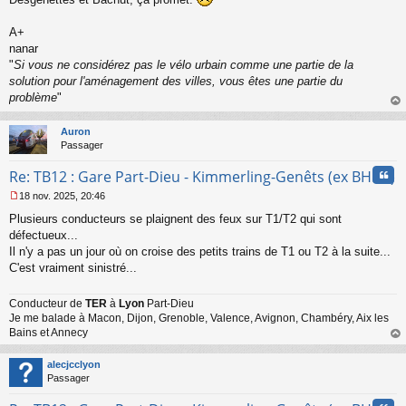
l
u
A+
nanar
"
Si vous ne considérez pas le vélo urbain comme une partie de la
solution pour l'aménagement des villes, vous êtes une partie du
problème
"
au
t
Auron
Passager
Cita
Re: TB12 : Gare Part-Dieu - Kimmerling-Genêts (ex BHNS)
18 nov. 2025, 20:46
M
Plusieurs conducteurs se plaignent des feux sur T1/T2 qui sont
e
s
défectueux...
s
Il n'y a pas un jour où on croise des petits trains de T1 ou T2 à la suite...
a
C'est vraiment sinistré...
g
e
n
Conducteur de
TER
à
Lyon
Part-Dieu
o
Je me balade à Macon, Dijon, Grenoble, Valence, Avignon, Chambéry, Aix les
n
Bains et Annecy
l
au
u
t
alecjcclyon
Passager