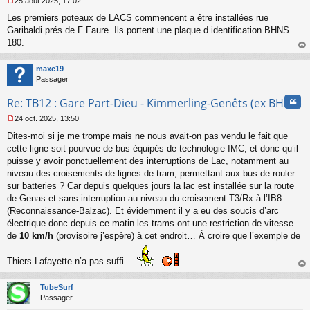
25 août 2025, 17:02
M
Les premiers poteaux de LACS commencent a être installées rue
e
s
Garibaldi prés de F Faure. Ils portent une plaque d identification BHNS
s
180.
a
au
g
t
maxc19
e
Passager
n
o
Cita
Re: TB12 : Gare Part-Dieu - Kimmerling-Genêts (ex BHNS)
n
l
24 oct. 2025, 13:50
u
M
Dites-moi si je me trompe mais ne nous avait-on pas vendu le fait que
e
s
cette ligne soit pourvue de bus équipés de technologie IMC, et donc qu’il
s
puisse y avoir ponctuellement des interruptions de Lac, notamment au
a
niveau des croisements de lignes de tram, permettant aux bus de rouler
g
sur batteries ? Car depuis quelques jours la lac est installée sur la route
e
de Genas et sans interruption au niveau du croisement T3/Rx à l’IB8
n
o
(Reconnaissance-Balzac). Et évidemment il y a eu des soucis d’arc
n
électrique donc depuis ce matin les trams ont une restriction de vitesse
l
de
10 km/h
(provisoire j’espère) à cet endroit… À croire que l’exemple de
u
Thiers-Lafayette n’a pas suffi…
au
t
TubeSurf
Passager