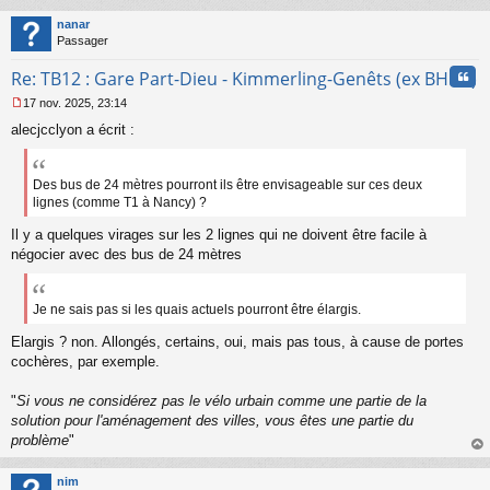
au
t
nanar
Passager
Cita
Re: TB12 : Gare Part-Dieu - Kimmerling-Genêts (ex BHNS)
17 nov. 2025, 23:14
M
alecjcclyon a écrit :
e
s
s
a
Des bus de 24 mètres pourront ils être envisageable sur ces deux
g
lignes (comme T1 à Nancy) ?
e
n
Il y a quelques virages sur les 2 lignes qui ne doivent être facile à
o
négocier avec des bus de 24 mètres
n
l
u
Je ne sais pas si les quais actuels pourront être élargis.
Elargis ? non. Allongés, certains, oui, mais pas tous, à cause de portes
cochères, par exemple.
"
Si vous ne considérez pas le vélo urbain comme une partie de la
solution pour l'aménagement des villes, vous êtes une partie du
problème
"
au
t
nim