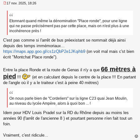
17 nov. 2025, 18:26
M
e
s
s
Etonnant quand même la dénomination "Place ronde", pour une ligne
a
qui ne passe précisément pas par cette place, mais on n'est plus à une
g
incohérence près !
e
n
C'est pas comme si l'arrêt de bus préexistant se nommait déjà ainsi
o
depuis des temps immémoriaux...
n
https://maps.app.goo.gl/cs1zQbP2e1JKqihb9
(on voit mal mais c'st bien
l
écrit "Montchat Place ronde").
u
66 mètres à
Entre la place Ronde et la route de Genas il n'y a que
pied
!!!
(et en calculant depuis le centre de la place !!! En partant
de l'angle où il y a le traiteur c'est à peine 40 mètres)
On nous parle bien de "Cordeliers" sur la ligne C23 quai Jean Moulin,
au niveau du lycée Ampère, alors à quoi bon ... !
Idem pour HDV Louis Pradel sur la RD du Rhône depuis au moins les
années 90 (l'arrêt de l'ancienne 8 ) et pourtant personne n'en fait tout un
foin.
Vraiment, c'est ridicule...