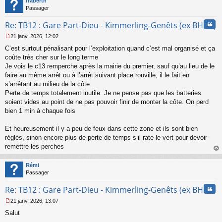
fraberth
Passager
Cita
Re: TB12 : Gare Part-Dieu - Kimmerling-Genêts (ex BHNS)
21 janv. 2026, 12:02
M
C’est surtout pénalisant pour l’exploitation quand c’est mal organisé et ça
e
s
coûte très cher sur le long terme
s
Je vois le c13 remperche après la mairie du premier, sauf qu’au lieu de le
a
faire au même arrêt ou à l’arrêt suivant place rouville, il le fait en
g
s’arrêtant au milieu de la côte
e
Perte de temps totalement inutile. Je ne pense pas que les batteries
n
o
soient vides au point de ne pas pouvoir finir de monter la côte. On perd
n
bien 1 min à chaque fois
l
u
Et heureusement il y a peu de feux dans cette zone et ils sont bien
réglés, sinon encore plus de perte de temps s’il rate le vert pour devoir
remettre les perches
au
t
Rémi
Passager
Cita
Re: TB12 : Gare Part-Dieu - Kimmerling-Genêts (ex BHNS)
21 janv. 2026, 13:07
M
Salut
e
s