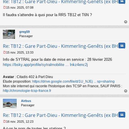
Cita
Re: TB12 : Gare Part-Dieu - Kimmerling-Genêts (ex BHNS)
o
n
15 nov. 2025, 07:08
l
M
u
Il faudra s'attendre à quoi pour la RRS TB12 et T6N ?
e
s
s
au
a
t
greg59
g
Passager
e
n
Cita
Re: TB12 : Gare Part-Dieu - Kimmerling-Genêts (ex BHNS)
o
n
15 nov. 2025, 13:33
l
M
u
Info de SYTRAL pour la date de mise en service : 28 février 2026
e
s
https://bsky.app/profile/sytralmobilite ... lnkz4enc2j
s
a
Avatar
: Citadis 402 à Part Dieu
g
Etude proposition:
https://drive.google.com/file/d/1U_NJEj ... sp=sharing
e
n
Mon site internet qui raconte l'historique des TCSP en France, SAUF PARIS :
o
http://chronologie-tcsp-france.fr
n
au
l
t
Airbus
u
Passager
Cita
Re: TB12 : Gare Part-Dieu - Kimmerling-Genêts (ex BHNS)
16 nov. 2025, 12:23
M
A-t-on le nom de toutes les stations ?