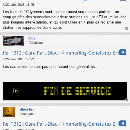
u
22 août 2025, 16:45
M
Les fans de TC lyonnais sont toujours aussi surprenants parfois... un
e
s
coup ça pète des scandales pour deux stations en + sur T3 au milieu des
s
plus longues inter-stations, et qui sont utiles en + puis ça réclame une
a
station très rapprochée d'une autre.
g
au
e
t
n
Billy
o
Régulateur
n
Cita
l
Re: TB12 : Gare Part-Dieu - Kimmerling-Genêts (ex BHNS)
u
22 août 2025, 17:22
M
Les cas isolés ne sont pas pour autant des généralités...
e
s
s
a
g
e
n
o
n
au
l
t
albert liet
u
Passager
Cita
Re: TB12 : Gare Part-Dieu - Kimmerling-Genêts (ex BHNS)