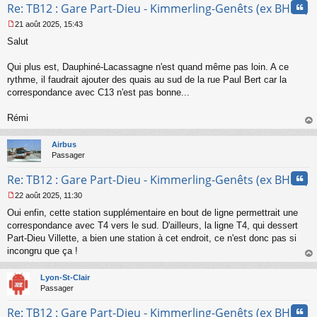
u
Cita
Re: TB12 : Gare Part-Dieu - Kimmerling-Genêts (ex BHNS)
21 août 2025, 15:43
M
Salut
e
s
s
Qui plus est, Dauphiné-Lacassagne n'est quand même pas loin. A ce
a
rythme, il faudrait ajouter des quais au sud de la rue Paul Bert car la
g
correspondance avec C13 n'est pas bonne...
e
n
o
Rémi
n
au
l
t
Airbus
u
Passager
Cita
Re: TB12 : Gare Part-Dieu - Kimmerling-Genêts (ex BHNS)
22 août 2025, 11:30
M
Oui enfin, cette station supplémentaire en bout de ligne permettrait une
e
s
correspondance avec T4 vers le sud. D'ailleurs, la ligne T4, qui dessert
s
Part-Dieu Villette, a bien une station à cet endroit, ce n'est donc pas si
a
incongru que ça !
g
au
e
t
n
Lyon-St-Clair
o
Passager
n
Cita
l
Re: TB12 : Gare Part-Dieu - Kimmerling-Genêts (ex BHNS)