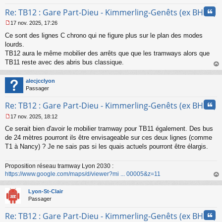
Cita
Re: TB12 : Gare Part-Dieu - Kimmerling-Genêts (ex BHNS)
17 nov. 2025, 17:26
M
Ce sont des lignes C chrono qui ne figure plus sur le plan des modes
e
s
lourds.
s
TB12 aura le même mobilier des arrêts que que les tramways alors que
a
TB11 reste avec des abris bus classique.
g
au
e
t
n
alecjcclyon
o
Passager
n
Cita
l
Re: TB12 : Gare Part-Dieu - Kimmerling-Genêts (ex BHNS)
u
17 nov. 2025, 18:12
M
Ce serait bien d'avoir le mobilier tramway pour TB11 également. Des bus
e
s
de 24 mètres pourront ils être envisageable sur ces deux lignes (comme
s
T1 à Nancy) ? Je ne sais pas si les quais actuels pourront être élargis.
a
g
Proposition réseau tramway Lyon 2030 :
e
https://www.google.com/maps/d/viewer?mi ... 00005&z=11
n
o
au
n
t
Lyon-St-Clair
l
Passager
u
Cita
Re: TB12 : Gare Part-Dieu - Kimmerling-Genêts (ex BHNS)