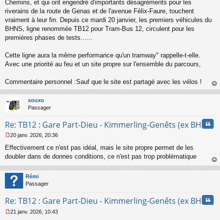
Chemins, et qui ont engendré d'importants désagréments pour les
u
riverains de la route de Genas et de l'avenue Félix-Faure, touchent
vraiment à leur fin. Depuis ce mardi 20 janvier, les premiers véhicules du
BHNS, ligne renommée TB12 pour Tram-Bus 12, circulent pour les
premières phases de tests......
Cette ligne aura la même performance qu'un tramway" rappelle-t-elle.
Avec une priorité au feu et un site propre sur l'ensemble du parcours,
Commentaire personnel :Sauf que le site est partagé avec les vélos !
au
t
xouxo
Passager
Cita
Re: TB12 : Gare Part-Dieu - Kimmerling-Genêts (ex BHNS)
20 janv. 2026, 20:36
M
Effectivement ce n'est pas idéal, mais le site propre permet de les
e
s
doubler dans de donnes conditions, ce n'est pas trop problématique
s
au
a
t
Rémi
g
Passager
e
n
Cita
Re: TB12 : Gare Part-Dieu - Kimmerling-Genêts (ex BHNS)
o
n
21 janv. 2026, 10:43
l
M