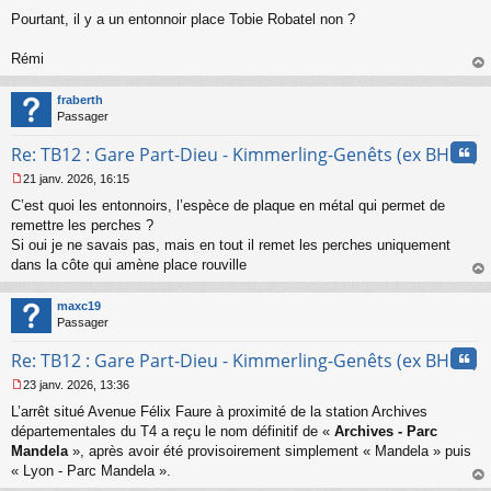
s
Pourtant, il y a un entonnoir place Tobie Robatel non ?
a
g
Rémi
e
au
n
t
o
fraberth
n
Passager
l
u
Cita
Re: TB12 : Gare Part-Dieu - Kimmerling-Genêts (ex BHNS)
21 janv. 2026, 16:15
M
C’est quoi les entonnoirs, l’espèce de plaque en métal qui permet de
e
s
remettre les perches ?
s
Si oui je ne savais pas, mais en tout il remet les perches uniquement
a
dans la côte qui amène place rouville
g
au
e
t
n
maxc19
o
Passager
n
Cita
l
Re: TB12 : Gare Part-Dieu - Kimmerling-Genêts (ex BHNS)
u
23 janv. 2026, 13:36
M
L’arrêt situé Avenue Félix Faure à proximité de la station Archives
e
s
départementales du T4 a reçu le nom définitif de «
Archives - Parc
s
Mandela
», après avoir été provisoirement simplement « Mandela » puis
a
« Lyon - Parc Mandela ».
g