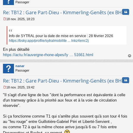
Passager
Cita
Re: TB12 : Gare Part-Dieu - Kimmerling-Genêts (ex BHNS)
18 nov. 2025, 18:23
M
e
s
s
Info de SYTRAL pour la date de mise en service : 28 février 2026
a
https://bsky.app/profile/sytralmobilite ... lnkz4enc2j
g
e
En plus détaillé
n
https://actu.fr/auvergne-rhone-alpes/ly ... 51661.html
o
au
n
t
nanar
l
Passager
u
Cita
Re: TB12 : Gare Part-Dieu - Kimmerling-Genêts (ex BHNS)
18 nov. 2025, 19:42
M
"Il s'agit d'une ligne de bus "dont la performance est équivalente à celle
e
s
d'un tramway grâce à la priorité aux feux et à la voie de circulation
s
réservée".
a
g
Si ça fonctionne comme T1 qui s'arrête plus souvent qu'à son tour 4 fois
e
au "feu rouge" entre Guillotière-Gabriel Péri et Liberté-Servient ,
n
o
ou comme T2 à qui la même chose arrive jusqu'à 6 ou 7 fois entre
n
Desgenettes et Bachut, ça promet.