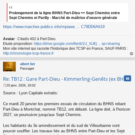
e
s
s
Prolongement de la ligne BHNS Part-Dieu <> Sept Chemins entre
a
Sept Chemins et Parilly - Marché de maîtrise d'oeuvre générale
g
e
https://www.marches-publics.info/mpiaws ... C79DD6A619
n
o
Avatar
: Citadis 402 à Part Dieu
n
Etude proposition:
https://drive.google.com/file/d/1U_NJEj ... sp=sharing
l
Mon site internet qui raconte l'historique des TCSP en France, SAUF PARIS :
u
http://chronologie-tcsp-france.fr
au
t
albert liet
Passager
Cita
Re: TB12 : Gare Part-Dieu - Kimmerling-Genêts (ex BHNS)
20 janv. 2026, 18:02
M
Source : Lyon Capitale extraits:
e
s
s
Ce mardi 20 janvier les premiers essais de circulation du BHNS reliant
a
Part-Dieu à Montchat, nommé TB12, ont débuté. La ligne doit, à l'horizon
g
2027, se poursuivre jusqu'aux Sept Chemins.
e
n
o
Les habitants du 3e arrondissement et du sud de Villeurbanne vont
n
pouvoir souffler. Les travaux liés au BHNS entre Part-Dieu et les Sept
l