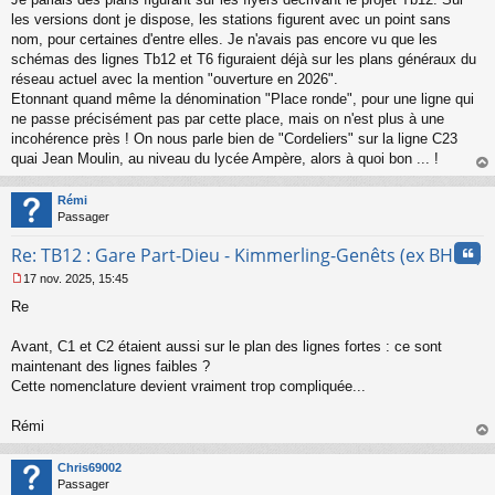
e
s
les versions dont je dispose, les stations figurent avec un point sans
s
nom, pour certaines d'entre elles. Je n'avais pas encore vu que les
a
schémas des lignes Tb12 et T6 figuraient déjà sur les plans généraux du
g
réseau actuel avec la mention "ouverture en 2026".
e
Etonnant quand même la dénomination "Place ronde", pour une ligne qui
n
o
ne passe précisément pas par cette place, mais on n'est plus à une
n
incohérence près ! On nous parle bien de "Cordeliers" sur la ligne C23
l
quai Jean Moulin, au niveau du lycée Ampère, alors à quoi bon ... !
u
au
t
Rémi
Passager
Cita
Re: TB12 : Gare Part-Dieu - Kimmerling-Genêts (ex BHNS)
17 nov. 2025, 15:45
M
Re
e
s
s
Avant, C1 et C2 étaient aussi sur le plan des lignes fortes : ce sont
a
maintenant des lignes faibles ?
g
Cette nomenclature devient vraiment trop compliquée...
e
n
o
Rémi
n
au
l
t
Chris69002
u
Passager