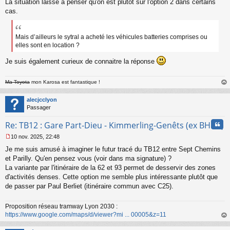
La situation laisse à penser qu'on est plutôt sur l'option 2 dans certains
cas.
Mais d’ailleurs le sytral a acheté les véhicules batteries comprises ou
elles sont en location ?
Je suis également curieux de connaitre la réponse
Ma Toyota
mon Karosa est fantastique !
au
t
alecjcclyon
Passager
Cita
Re: TB12 : Gare Part-Dieu - Kimmerling-Genêts (ex BHNS)
10 nov. 2025, 22:48
M
Je me suis amusé à imaginer le futur tracé du TB12 entre Sept Chemins
e
s
et Parilly. Qu'en pensez vous (voir dans ma signature) ?
s
La variante par l'itinéraire de la 62 et 93 permet de desservir des zones
a
d'activités denses. Cette option me semble plus intéressante plutôt que
g
de passer par Paul Berliet (itinéraire commun avec C25).
e
n
o
Proposition réseau tramway Lyon 2030 :
n
https://www.google.com/maps/d/viewer?mi ... 00005&z=11
l
au
u