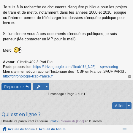
s
s
Je suis à la recherche de documents d'enquête publique pour les projets
a
de tram et de métro, notamment dans les années 2000 et 2010, époque
g
ou l'internet permet de télécharger les dossiers d'enquête publique pour
e
lecture
n
o
n
Si l'un d'entre vous à ces documents d'enquêtes publiques, je suis
l
preneur (Me contacter en MP pour le mail)
u
Merci
Avatar
: Citadis 402 à Part Dieu
Etude proposition:
https://drive.google.com/file/d/1U_NJEj ... sp=sharing
Mon site internet qui raconte l'historique des TCSP en France, SAUF PARIS :
http://chronologie-tcsp-france.fr
au
Répondre
t
1 message • Page
1
sur
1
Aller
Qui est en ligne ?
Utilisateurs parcourant ce forum :
mat56
,
Semrush [Bot]
et 11 invités
Accueil du forum
Accueil du forum