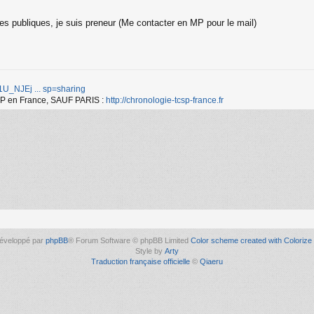
es publiques, je suis preneur (Me contacter en MP pour le mail)
d/1U_NJEj ... sp=sharing
TCSP en France, SAUF PARIS :
http://chronologie-tcsp-france.fr
éveloppé par
phpBB
® Forum Software © phpBB Limited
Color scheme created with Colorize 
Style by
Arty
Traduction française officielle
©
Qiaeru