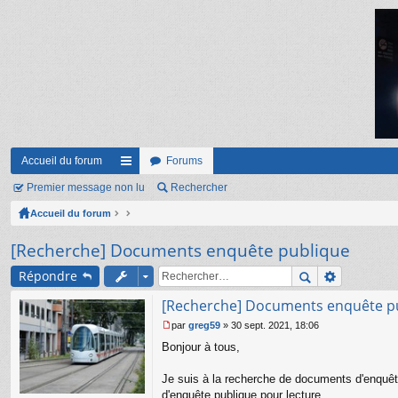
Accueil du forum
Forums
Premier message non lu
ac
Rechercher
Accueil du forum
co
ur
[Recherche] Documents enquête publique
ci
Répondre
s
[Recherche] Documents enquête p
par
greg59
»
30 sept. 2021, 18:06
M
Bonjour à tous,
e
s
s
Je suis à la recherche de documents d'enquête
a
d'enquête publique pour lecture