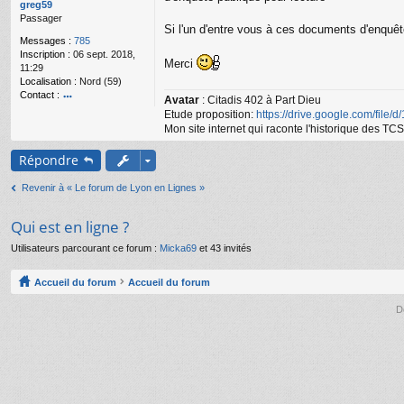
g
greg59
e
Passager
Si l'un d'entre vous à ces documents d'enquêt
n
Messages :
785
o
Inscription :
06 sept. 2018,
n
Merci
11:29
l
Localisation :
Nord (59)
u
Contact :
Avatar
: Citadis 402 à Part Dieu
o
Etude proposition:
https://drive.google.com/file/
nt
Mon site internet qui raconte l'historique des 
ac
te
Répondre
r
gr
Revenir à « Le forum de Lyon en Lignes »
e
g
59
Qui est en ligne ?
Utilisateurs parcourant ce forum :
Micka69
et 43 invités
Accueil du forum
Accueil du forum
D