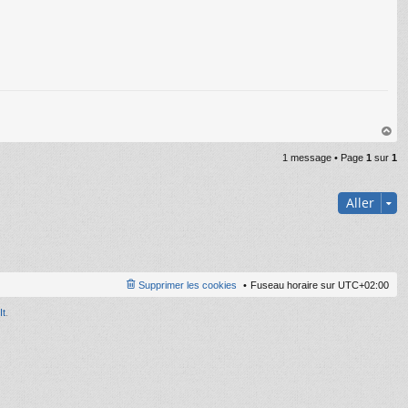
C
au
1 message • Page
1
sur
1
t
Aller
Supprimer les cookies
Fuseau horaire sur
UTC+02:00
It
.