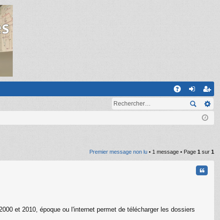
R
A
on
ns
Q
ne
cri
xi
pti
on
on
Premier message non lu
• 1 message • Page
1
sur
1
Citati
000 et 2010, époque ou l'internet permet de télécharger les dossiers