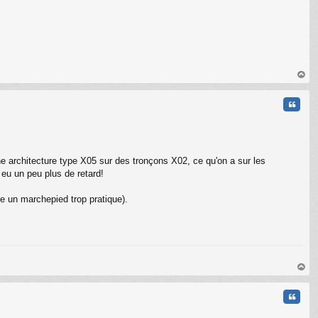
au
t
Citati
ne architecture type X05 sur des tronçons X02, ce qu'on a sur les
eu un peu plus de retard!
ire un marchepied trop pratique).
au
t
Citati