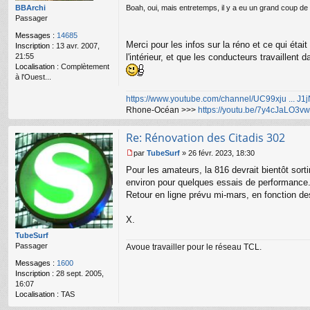
o
BBArchi
Boah, oui, mais entretemps, il y a eu un grand coup de
n
Passager
l
Messages :
14685
u
Merci pour les infos sur la réno et ce qui éta
Inscription :
13 avr. 2007,
21:55
l'intérieur, et que les conducteurs travaillen
Localisation :
Complètement
à l'Ouest...
https://www.youtube.com/channel/UC99xju ... J
Rhone-Océan >>>
https://youtu.be/7y4cJaLO3vw
Re: Rénovation des Citadis 302
par
TubeSurf
»
26 févr. 2023, 18:30
M
Pour les amateurs, la 816 devrait bientôt sorti
e
s
environ pour quelques essais de performance
s
Retour en ligne prévu mi-mars, en fonction de
a
g
X.
e
n
TubeSurf
o
Passager
Avoue travailler pour le réseau TCL.
n
Messages :
1600
l
Inscription :
28 sept. 2005,
u
16:07
Localisation :
TAS