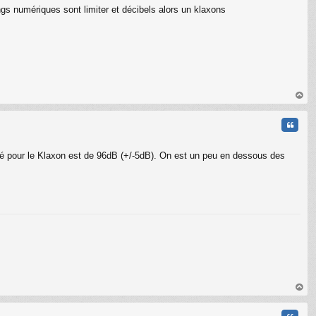
gs numériques sont limiter et décibels alors un klaxons
au
t
Citati
dé pour le Klaxon est de 96dB (+/-5dB). On est un peu en dessous des
au
t