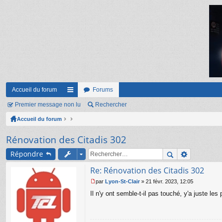
Accueil du forum
Forums
Premier message non lu
ac
Rechercher
Accueil du forum
co
ur
Rénovation des Citadis 302
ci
Répondre
s
Re: Rénovation des Citadis 302
par
Lyon-St-Clair
»
21 févr. 2023, 12:05
M
Il n'y ont semble-t-il pas touché, y'a juste les
e
s
s
a