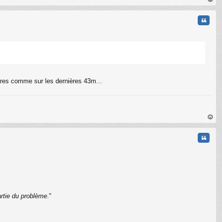
au
t
Citati
hares comme sur les dernières 43m...
au
t
Citati
artie du problème
."