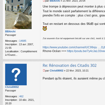
par
BBArchi
»
21 févr. 2023, 20:54
M
Une trompe à dépression peut monter à plus 
e
s
Tout le monde saisit parfaitement la différenc
s
prendre l'info en compte : plus c'est gros, gra
a
g
Tout en restant en dessous des 96dB qui sont
e
n
o
BBArchi
n
Passager
l
J'ai souvenir d'un tel equipement bricolé sur une clio1, testé à 
Messages :
14685
u
Inscription :
13 avr. 2007,
https://www.youtube.com/channel/UC99xju ... J
21:55
Rhone-Océan >>>
https://youtu.be/7y4cJaLO3vw
Localisation :
Complètement
à l'Ouest...
Re: Rénovation des Citadis 302
par
Chris69002
»
22 févr. 2023, 10:21
M
e
Pendant qu'ils étaient, ils auraient même pu 
s
s
Chris69002
a
Passager
g
e
Messages :
462
n
Inscription :
10 déc. 2021,
o
20:20
n