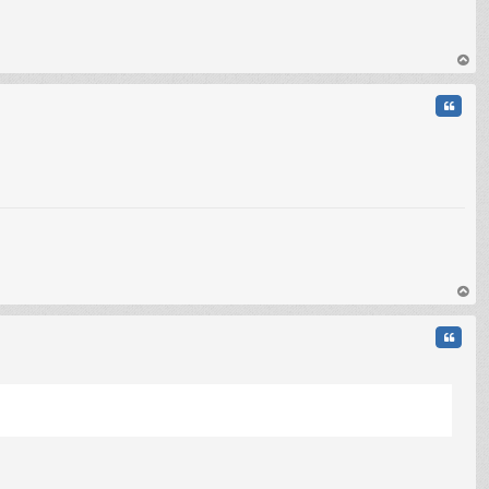
C
au
t
Citati
au
t
Citati