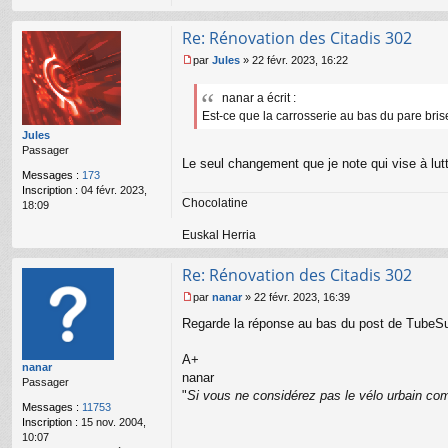
l
u
Re: Rénovation des Citadis 302
par
Jules
»
22 févr. 2023, 16:22
M
e
nanar a écrit :
s
Est-ce que la carrosserie au bas du pare bris
s
a
Jules
g
Passager
e
Le seul changement que je note qui vise à lut
Messages :
173
n
Inscription :
04 févr. 2023,
o
Chocolatine
18:09
n
l
Euskal Herria
u
Re: Rénovation des Citadis 302
par
nanar
»
22 févr. 2023, 16:39
M
Regarde la réponse au bas du post de TubeSur
e
s
s
A+
nanar
a
nanar
Passager
g
"
Si vous ne considérez pas le vélo urbain com
e
Messages :
11753
n
Inscription :
15 nov. 2004,
o
10:07
n