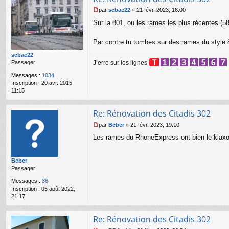
par
sebac22
»
21 févr. 2023, 16:00
M
Sur la 801, ou les rames les plus récentes (58
e
s
s
Par contre tu tombes sur des rames du style 
a
g
sebac22
e
Passager
J’erre sur les lignes
n
Messages :
1034
o
Inscription :
20 avr. 2015,
n
11:15
l
u
Re: Rénovation des Citadis 302
par
Beber
»
21 févr. 2023, 19:10
M
Les rames du RhoneExpress ont bien le klaxon
e
s
s
Beber
a
Passager
g
e
Messages :
36
n
Inscription :
05 août 2022,
o
21:17
n
l
u
Re: Rénovation des Citadis 302