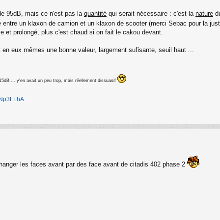
de 95dB, mais ce n'est pas la
quantité
qui serait nécessaire : c'est la
nature
du
e entre un klaxon de camion et un klaxon de scooter (merci Sebac pour la juste
ve et prolongé, plus c'est chaud si on fait le cakou devant.
 en eux mêmes une bonne valeur, largement sufisante, seuil haut ...
115dB.... y'en avait un peu trop, mais réellement dissuasif
1jNp3FLhA
changer les faces avant par des face avant de citadis 402 phase 2