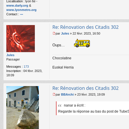
Localisation :
lyon 6è -
l
www.darly.org
&
u
www.lyonmetro.org
Contact :
o
nt
Re: Rénovation des Citadis 302
ac
te
par
Jules
»
22 févr. 2023, 16:50
r
M
n
e
Oups...
a
s
n
s
ar
a
Jules
Chocolatine
g
Passager
e
Messages :
173
n
Euskal Herria
Inscription :
04 févr. 2023,
o
18:09
n
l
u
Re: Rénovation des Citadis 302
par
BBArchi
»
23 févr. 2023, 19:09
M
e
nanar a écrit :
s
s
Regarde la réponse au bas du post de TubeSu
a
g
e
n