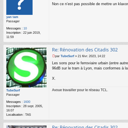
M
Non ce n’est pas possible de mettre un klaxon
e
s
s
yan tam
a
Passager
g
e
Messages :
10
n
Inscription :
22 juin 2019,
o
11:59
n
l
u
Re: Rénovation des Citadis 302
par
TubeSurf
»
21 févr. 2023, 14:22
M
Les sons pour le ferroviaire urbain (entre a
e
s
96dB sur le tram à Lyon, mais conformes à 
s
a
X.
g
e
n
Avoue travailler pour le réseau TCL.
TubeSurf
o
Passager
n
Messages :
1600
l
Inscription :
28 sept. 2005,
u
16:07
Localisation :
TAS
Re: Rénovation des Citadis 302