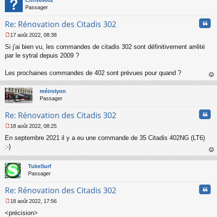
Chris69002
u
Passager
Cita
Re: Rénovation des Citadis 302
17 août 2022, 08:38
M
Si j'ai bien vu, les commandes de citadis 302 sont définitivement arrêté
e
s
par le sytral depuis 2009 ?
s
a
Les prochaines commandes de 402 sont prévues pour quand ?
g
au
e
t
n
métrolyon
o
Passager
n
Cita
l
Re: Rénovation des Citadis 302
u
18 août 2022, 08:25
M
En septembre 2021 il y a eu une commande de 35 Citadis 402NG (LT6)
e
s
:-)
s
au
a
t
TubeSurf
g
Passager
e
n
Cita
Re: Rénovation des Citadis 302
o
n
18 août 2022, 17:56
l
M
u
<précision>
e