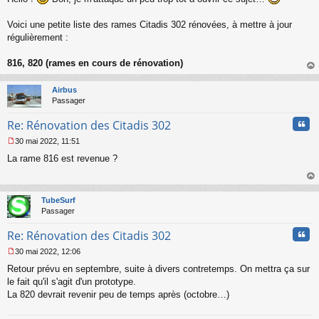
s
s
Voici une petite liste des rames Citadis 302 rénovées, à mettre à jour
a
régulièrement :
g
e
816, 820 (rames en cours de rénovation)
n
o
au
n
t
Airbus
l
Passager
u
Cita
Re: Rénovation des Citadis 302
30 mai 2022, 11:51
M
La rame 816 est revenue ?
e
s
s
au
a
t
TubeSurf
g
Passager
e
n
Cita
Re: Rénovation des Citadis 302
o
n
30 mai 2022, 12:06
l
M
u
Retour prévu en septembre, suite à divers contretemps. On mettra ça sur
e
s
le fait qu'il s'agit d'un prototype.
s
La 820 devrait revenir peu de temps après (octobre…)
a
g