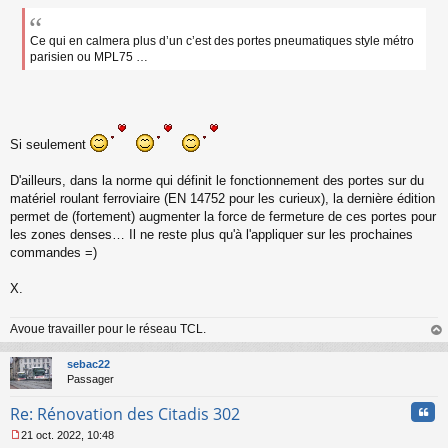
e
s
s
Ce qui en calmera plus d’un c’est des portes pneumatiques style métro
a
parisien ou MPL75 …
g
e
n
o
n
Si seulement
l
u
D'ailleurs, dans la norme qui définit le fonctionnement des portes sur du
matériel roulant ferroviaire (EN 14752 pour les curieux), la dernière édition
permet de (fortement) augmenter la force de fermeture de ces portes pour
les zones denses… Il ne reste plus qu'à l'appliquer sur les prochaines
commandes =)
X.
Avoue travailler pour le réseau TCL.
au
t
sebac22
Passager
Cita
Re: Rénovation des Citadis 302
21 oct. 2022, 10:48
M