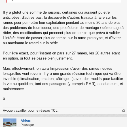
o
n
l
Il y a plutôt une somme de raisons, certaines qui auraient pu être
u
anticipées, d'autres pas: la découverte d'autres travaux à faire sur les
rames pour permettre leur exploitation pendant au moins 20 ans de plus,
des problèmes de fournisseur, des procédures de montage / démontage à
rôder, des modifications qui prennent plus de temps que prévu à valider…
L'intérêt étant de passer plus de temps sur la rame prototype, et d'éviter
au maximum le retard sur la série.
Pour être exact, pour l'instant on pars sur 27 rames, les 20 autres étant
en option, si tout se passe bien justement.
Mais effectivement, on aura l'impression d'avoir des rames neuves
lorsqu'elles vont revenir! Il y a une grande révision technique qui va être
invisible (climatisation, traction, câblage…) avec des modifs pour faciliter
la vie au quotidien, tant des passagers (y compris PMR), conducteurs, et
maintenance.
X.
Avoue travailler pour le réseau TCL.
au
t
Airbus
Passager