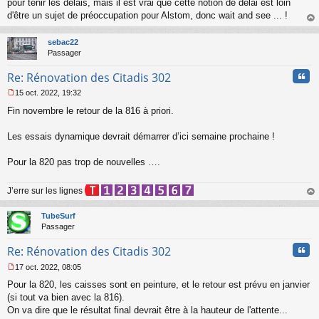
s
pour tenir les délais, mais il est vrai que cette notion de délai est loin
s
d'être un sujet de préoccupation pour Alstom, donc wait and see ... !
a
au
g
t
sebac22
e
Passager
n
o
Cita
Re: Rénovation des Citadis 302
n
l
15 oct. 2022, 19:32
u
M
Fin novembre le retour de la 816 à priori.
e
s
s
Les essais dynamique devrait démarrer d’ici semaine prochaine !
a
g
Pour la 820 pas trop de nouvelles ….
e
n
o
J’erre sur les lignes
n
au
l
t
TubeSurf
u
Passager
Cita
Re: Rénovation des Citadis 302
17 oct. 2022, 08:05
M
Pour la 820, les caisses sont en peinture, et le retour est prévu en janvier
e
s
(si tout va bien avec la 816).
s
On va dire que le résultat final devrait être à la hauteur de l'attente...
a