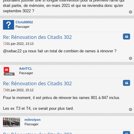
pourraient justifier une si longue intervention pour la première rame qui
s
était partie, de mémoire, en mars 2021 et qui ne reviendra donc qu'en
a
septembre 3022 ?
g
au
e
t
n
Chris69002
o
Passager
n
Cita
l
Re: Rénovation des Citadis 302
u
01 juin 2022, 13:13
M
@sebac22 ça nous fait un total de combien de rames à rénover ?
e
s
s
au
a
t
AdriTCL
g
Passager
e
n
Cita
Re: Rénovation des Citadis 302
o
n
01 juin 2022, 15:12
l
M
u
Pour le moment, il est prévu de rénover les rames 801 à 847 inclus.
e
s
s
Les ex T3 et T4, ce serait pour plus tard.
a
au
g
t
métrolyon
e
Passager
n
o
Cita
n