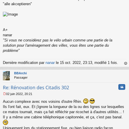
"alle akceptieren"
A+
nanar
"Si vous ne considérez pas le vélo urbain comme une partie de la
solution pour l'aménagement des villes, vous êtes une partie du
problème"
Dernière modification par
nanar
le 15 oct. 2022, 23:13, modifié 1 fois.
au
t
BBArchi
Passager
Cita
Re: Rénovation des Citadis 302
02 juin 2022, 20:21
M
Aucun complexe avec nos voisins d'outre Rhin.
e
s
Ils l'ont fait, eux. Et j'ignore la longueur de la ou des lignes sur lesquelles
s
ce matos tournait, mais ça fait réfléchir par ricochet à d'autres utilités... !
a
Il y a même une cabine téléphonique capitonnée, et ça, c'est pas banal.
g
e
n
Uniquement lors du stationnement fixe, ou bien liaison radio façon