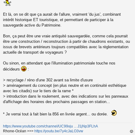
Et là, on se dit que ça aurait de l'allure, vraiment 'du jus', combinant
intérêt historique ET touristique, et permettant de participer à la
sauvegarde active du Patrimoine.
Bon, ça peut être une vraie antiquité sauvegardée, comme cela pourrait
être une construction / reconstruction à partir de chaudrons existants, ou
issus de brevets antérieurs toujours compatibles avec la règlementation
actuelle de transport de voyageurs ?
Ou sinon, en attendant que l'illumination patrimoniale touche nos
décideurs
:
> recyclage / réno d'une 302 avant sa limite d'usure
> aménagement du concept (en plus neutre et en continuité esthétique
avec les citadis) sur le tiers de la rame *
> introduction dans le roulement, avec des indications sur les panneaux
d'affichage des horaires des prochains passages en station...
* Je verrai tout à fait bien la 856 en livrée argent... ou dorée.
https://www.youtube.com/channel/UC99xju ... J1jNp3FLhA
Rhone-Océan >>>
https://youtu.be/7y4cJaLO3vw