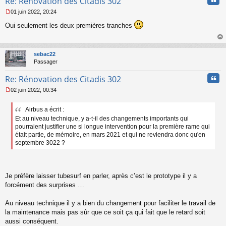
Re: Rénovation des Citadis 302
l
01 juin 2022, 20:24
u
M
Oui seulement les deux premières tranches
e
s
s
au
a
t
sebac22
g
Passager
e
n
Cita
Re: Rénovation des Citadis 302
o
n
02 juin 2022, 00:34
l
M
u
e
Airbus a écrit :
s
Et au niveau technique, y a-t-il des changements importants qui
s
a
pourraient justifier une si longue intervention pour la première rame qui
g
était partie, de mémoire, en mars 2021 et qui ne reviendra donc qu'en
e
septembre 3022 ?
n
o
n
l
Je préfère laisser tubesurf en parler, après c’est le prototype il y a
u
forcément des surprises …
Au niveau technique il y a bien du changement pour faciliter le travail de
la maintenance mais pas sûr que ce soit ça qui fait que le retard soit
aussi conséquent.