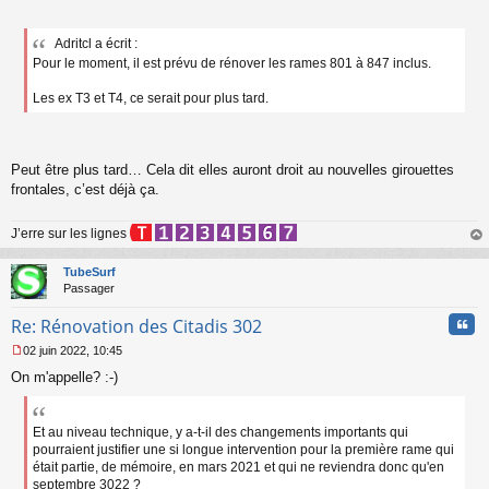
Adritcl a écrit :
Pour le moment, il est prévu de rénover les rames 801 à 847 inclus.
Les ex T3 et T4, ce serait pour plus tard.
Peut être plus tard… Cela dit elles auront droit au nouvelles girouettes
frontales, c’est déjà ça.
J’erre sur les lignes
au
t
TubeSurf
Passager
Cita
Re: Rénovation des Citadis 302
02 juin 2022, 10:45
M
On m'appelle? :-)
e
s
s
a
Et au niveau technique, y a-t-il des changements importants qui
g
pourraient justifier une si longue intervention pour la première rame qui
e
était partie, de mémoire, en mars 2021 et qui ne reviendra donc qu'en
n
septembre 3022 ?