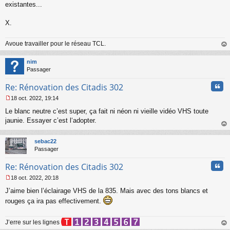
s
existantes...
a
g
X.
e
n
o
Avoue travailler pour le réseau TCL.
n
au
l
t
nim
u
Passager
Cita
Re: Rénovation des Citadis 302
18 oct. 2022, 19:14
M
Le blanc neutre c’est super, ça fait ni néon ni vieille vidéo VHS toute
e
s
jaunie. Essayer c’est l‘adopter.
s
au
a
t
sebac22
g
Passager
e
n
Cita
Re: Rénovation des Citadis 302
o
n
18 oct. 2022, 20:18
l
M
u
J’aime bien l’éclairage VHS de la 835. Mais avec des tons blancs et
e
s
rouges ça ira pas effectivement.
s
a
J’erre sur les lignes
g
e