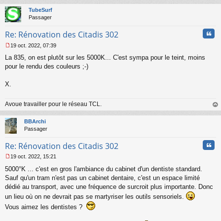
au
n
t
TubeSurf
o
Passager
n
l
Cita
Re: Rénovation des Citadis 302
u
19 oct. 2022, 07:39
M
La 835, on est plutôt sur les 5000K... C'est sympa pour le teint, moins
e
s
pour le rendu des couleurs ;-)
s
a
X.
g
e
n
Avoue travailler pour le réseau TCL.
o
au
n
t
BBArchi
l
Passager
u
Cita
Re: Rénovation des Citadis 302
19 oct. 2022, 15:21
M
5000°K ... c'est en gros l'ambiance du cabinet d'un dentiste standard.
e
s
Sauf qu'un tram n'est pas un cabinet dentaire, c'est un espace limité
s
dédié au transport, avec une fréquence de surcroit plus importante. Donc
a
un lieu où on ne devrait pas se martyriser les outils sensoriels.
g
Vous aimez les dentistes ?
e
n