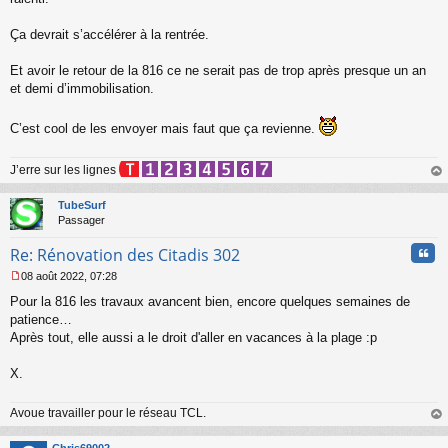
s
a
Ça devrait s’accélérer à la rentrée.
g
e
Et avoir le retour de la 816 ce ne serait pas de trop après presque un an
n
o
et demi d’immobilisation.
n
l
C’est cool de les envoyer mais faut que ça revienne.
u
J’erre sur les lignes
au
t
TubeSurf
Passager
Cita
Re: Rénovation des Citadis 302
08 août 2022, 07:28
M
Pour la 816 les travaux avancent bien, encore quelques semaines de
e
s
patience…
s
Après tout, elle aussi a le droit d'aller en vacances à la plage :p
a
g
X.
e
n
o
Avoue travailler pour le réseau TCL.
n
au
l
t