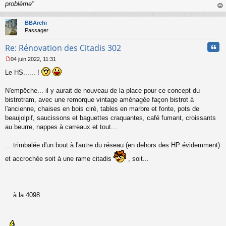
problème"
au
t
BBArchi
Passager
Cita
Re: Rénovation des Citadis 302
04 juin 2022, 11:31
M
Le HS...... !
e
s
s
N'empêche... il y aurait de nouveau de la place pour ce concept du
a
bistrotram, avec une remorque vintage aménagée façon bistrot à
g
l'ancienne, chaises en bois ciré, tables en marbre et fonte, pots de
e
beaujolpif, saucissons et baguettes craquantes, café fumant, croissants
n
o
au beurre, nappes à carreaux et tout...
n
l
... trimbalée d'un bout à l'autre du réseau (en dehors des HP évidemment)
u
et accrochée soit à une rame citadis
, soit...
... à la 4098.