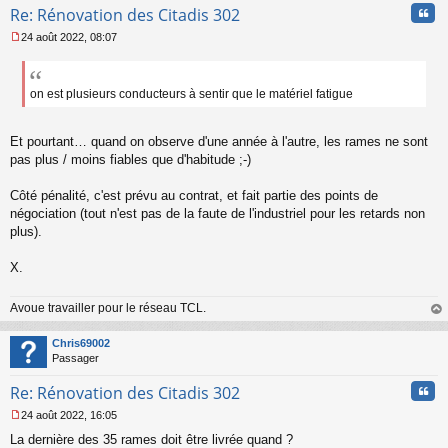
Cita
Re: Rénovation des Citadis 302
24 août 2022, 08:07
M
e
s
s
on est plusieurs conducteurs à sentir que le matériel fatigue
a
g
e
Et pourtant… quand on observe d'une année à l'autre, les rames ne sont
n
pas plus / moins fiables que d'habitude ;-)
o
n
Côté pénalité, c'est prévu au contrat, et fait partie des points de
l
négociation (tout n'est pas de la faute de l'industriel pour les retards non
u
plus).
X.
Avoue travailler pour le réseau TCL.
au
t
Chris69002
Passager
Cita
Re: Rénovation des Citadis 302
24 août 2022, 16:05
M
La dernière des 35 rames doit être livrée quand ?
e