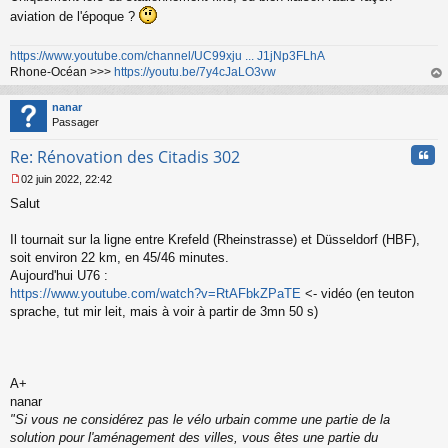
o
aviation de l'époque ?
n
l
u
https://www.youtube.com/channel/UC99xju ... J1jNp3FLhA
Rhone-Océan >>>
https://youtu.be/7y4cJaLO3vw
au
t
nanar
Passager
Cita
Re: Rénovation des Citadis 302
02 juin 2022, 22:42
M
Salut
e
s
s
Il tournait sur la ligne entre Krefeld (Rheinstrasse) et Düsseldorf (HBF),
a
soit environ 22 km, en 45/46 minutes.
g
Aujourd'hui U76 :
e
https://www.youtube.com/watch?v=RtAFbkZPaTE
<- vidéo (en teuton
n
o
sprache, tut mir leit, mais à voir à partir de 3mn 50 s)
n
l
u
A+
nanar
"Si vous ne considérez pas le vélo urbain comme une partie de la
solution pour l'aménagement des villes, vous êtes une partie du