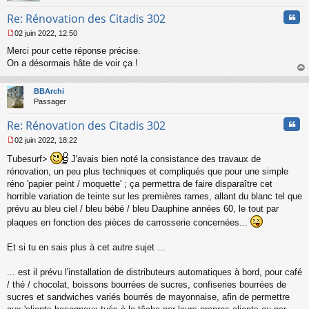
Cita
Re: Rénovation des Citadis 302
02 juin 2022, 12:50
M
Merci pour cette réponse précise.
e
s
On a désormais hâte de voir ça !
s
au
a
t
BBArchi
g
Passager
e
n
Cita
Re: Rénovation des Citadis 302
o
n
02 juin 2022, 18:22
l
M
u
Tubesurf>
J'avais bien noté la consistance des travaux de
e
s
rénovation, un peu plus techniques et compliqués que pour une simple
s
réno 'papier peint / moquette' ; ça permettra de faire disparaître cet
a
horrible variation de teinte sur les premières rames, allant du blanc tel que
g
prévu au bleu ciel / bleu bébé / bleu Dauphine années 60, le tout par
e
n
plaques en fonction des pièces de carrosserie concernées...
o
n
Et si tu en sais plus à cet autre sujet ...
l
u
... est il prévu l'installation de distributeurs automatiques à bord, pour café
/ thé / chocolat, boissons bourrées de sucres, confiseries bourrées de
sucres et sandwiches variés bourrés de mayonnaise, afin de permettre