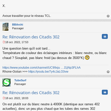
g
X.
e
n
o
Avoue travailler pour le réseau TCL.
n
au
l
t
BBArchi
u
Passager
Cita
Re: Rénovation des Citadis 302
18 oct. 2022, 17:53
M
Une question bien qu'il soit tard...
e
s
Température de couleur des éclairages intérieurs : blanc neutre, ou blanc
s
chaud ? Siouplait, pas blanc froid (au dessus de 3500°K)
a
g
e
https://www.youtube.com/channel/UC99xju ... J1jNp3FLhA
n
Rhone-Océan >>>
https://youtu.be/7y4cJaLO3vw
o
au
n
t
TubeSurf
l
Passager
u
Cita
Re: Rénovation des Citadis 302
18 oct. 2022, 18:03
M
On est plutôt sur du blanc neutre à 4000K (identique aux rames 402
e
s
actuelles), donc un peu plus chaud que les tubes des rames 302