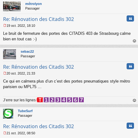
t
métrolyon
Passager
Cita
Re: Rénovation des Citadis 302
19 oct. 2022, 18:10
M
Le bruit de fermeture des portes des CITADIS 403 de Strasbourg calme
e
s
bien en tout cas :-)
s
au
a
t
sebac22
g
Passager
e
n
Cita
Re: Rénovation des Citadis 302
o
n
20 oct. 2022, 21:33
l
M
u
Ce qui en calmera plus d’un c’est des portes pneumatiques style métro
e
s
parisien ou MPL75 …
s
a
J’erre sur les lignes
g
e
au
n
t
TubeSurf
o
Passager
n
l
Cita
Re: Rénovation des Citadis 302
u
21 oct. 2022, 08:50
M