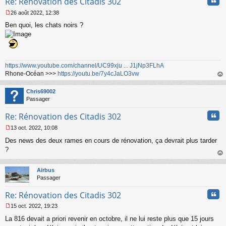
Cita
Re: Rénovation des Citadis 302
o
n
26 août 2022, 12:38
l
M
u
Ben quoi, les chats noirs ?
e
s
s
a
g
e
https://www.youtube.com/channel/UC99xju ... J1jNp3FLhA
n
Rhone-Océan >>>
https://youtu.be/7y4cJaLO3vw
o
au
n
t
Chris69002
l
Passager
u
Cita
Re: Rénovation des Citadis 302
13 oct. 2022, 10:08
M
Des news des deux rames en cours de rénovation, ça devrait plus tarder
e
s
?
s
au
a
t
Airbus
g
Passager
e
n
Cita
Re: Rénovation des Citadis 302
o
n
15 oct. 2022, 19:23
l
M
u
La 816 devait a priori revenir en octobre, il ne lui reste plus que 15 jours
e