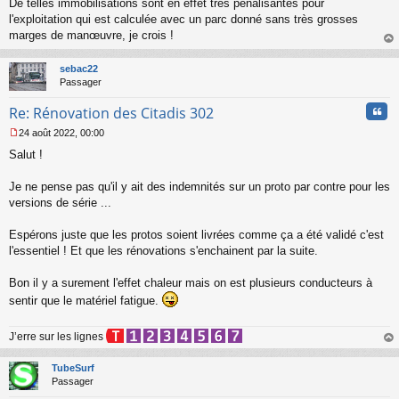
De telles immobilisations sont en effet très pénalisantes pour
u
l'exploitation qui est calculée avec un parc donné sans très grosses
marges de manœuvre, je crois !
au
t
sebac22
Passager
Cita
Re: Rénovation des Citadis 302
24 août 2022, 00:00
M
Salut !
e
s
s
Je ne pense pas qu'il y ait des indemnités sur un proto par contre pour les
a
versions de série ...
g
e
Espérons juste que les protos soient livrées comme ça a été validé c'est
n
o
l'essentiel ! Et que les rénovations s'enchainent par la suite.
n
l
Bon il y a surement l'effet chaleur mais on est plusieurs conducteurs à
u
sentir que le matériel fatigue.
J’erre sur les lignes
au
t
TubeSurf
Passager