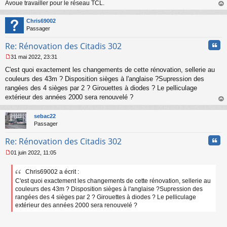
Avoue travailler pour le réseau TCL.
e
n
au
o
t
Chris69002
n
Passager
l
u
Cita
Re: Rénovation des Citadis 302
31 mai 2022, 23:31
M
C'est quoi exactement les changements de cette rénovation, sellerie au
e
s
couleurs des 43m ? Disposition sièges à l'anglaise ?Supression des
s
rangées des 4 sièges par 2 ? Girouettes à diodes ? Le pelliculage
a
extérieur des années 2000 sera renouvelé ?
g
au
e
t
n
sebac22
o
Passager
n
Cita
l
Re: Rénovation des Citadis 302
u
01 juin 2022, 11:05
M
e
Chris69002 a écrit :
s
C'est quoi exactement les changements de cette rénovation, sellerie au
s
a
couleurs des 43m ? Disposition sièges à l'anglaise ?Supression des
g
rangées des 4 sièges par 2 ? Girouettes à diodes ? Le pelliculage
e
extérieur des années 2000 sera renouvelé ?
n
o
n