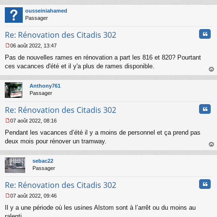
au
t
ousseiniahamed
Passager
Cita
Re: Rénovation des Citadis 302
06 août 2022, 13:47
M
Pas de nouvelles rames en rénovation a part les 816 et 820? Pourtant
e
s
ces vacances d'été et il y'a plus de rames disponible.
s
au
a
t
Anthony761
g
Passager
e
n
Cita
Re: Rénovation des Citadis 302
o
n
07 août 2022, 08:16
l
M
u
Pendant les vacances d’été il y a moins de personnel et ça prend pas
e
s
deux mois pour rénover un tramway.
s
au
a
t
sebac22
g
Passager
e
n
Cita
Re: Rénovation des Citadis 302
o
n
07 août 2022, 09:46
l
M
u
Il y a une période où les usines Alstom sont à l’arrêt ou du moins au
e
s
ralenti.