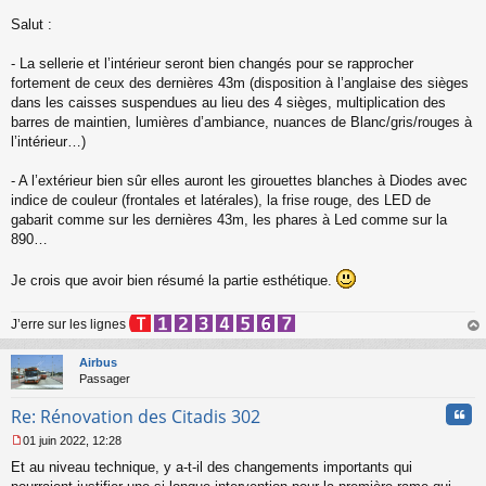
l
Salut :
u
- La sellerie et l’intérieur seront bien changés pour se rapprocher
fortement de ceux des dernières 43m (disposition à l’anglaise des sièges
dans les caisses suspendues au lieu des 4 sièges, multiplication des
barres de maintien, lumières d’ambiance, nuances de Blanc/gris/rouges à
l’intérieur…)
- A l’extérieur bien sûr elles auront les girouettes blanches à Diodes avec
indice de couleur (frontales et latérales), la frise rouge, des LED de
gabarit comme sur les dernières 43m, les phares à Led comme sur la
890…
Je crois que avoir bien résumé la partie esthétique.
J’erre sur les lignes
au
t
Airbus
Passager
Cita
Re: Rénovation des Citadis 302
01 juin 2022, 12:28
M
Et au niveau technique, y a-t-il des changements importants qui
e
s