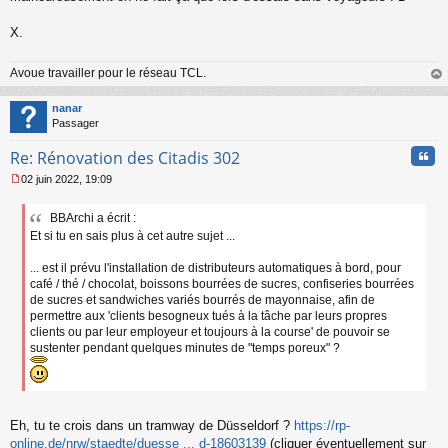
X.
Avoue travailler pour le réseau TCL.
au
t
nanar
Passager
Cita
Re: Rénovation des Citadis 302
02 juin 2022, 19:09
M
e
BBArchi a écrit :
s
Et si tu en sais plus à cet autre sujet ...
s
a
g
... est il prévu l'installation de distributeurs automatiques à bord, pour
e
café / thé / chocolat, boissons bourrées de sucres, confiseries bourrées
n
de sucres et sandwiches variés bourrés de mayonnaise, afin de
o
permettre aux 'clients besogneux tués à la tâche par leurs propres
n
clients ou par leur employeur et toujours à la course' de pouvoir se
l
sustenter pendant quelques minutes de "temps poreux" ?
u
Eh, tu te crois dans un tramway de Düsseldorf ?
https://rp-
online.de/nrw/staedte/duesse ... d-18603139
(cliquer éventuellement sur