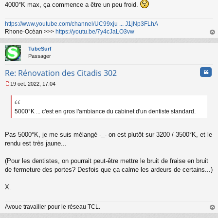
o
4000°K max, ça commence a être un peu froid.
n
l
u
https://www.youtube.com/channel/UC99xju ... J1jNp3FLhA
Rhone-Océan >>>
https://youtu.be/7y4cJaLO3vw
au
t
TubeSurf
Passager
Cita
Re: Rénovation des Citadis 302
19 oct. 2022, 17:04
M
e
s
s
5000°K ... c'est en gros l'ambiance du cabinet d'un dentiste standard.
a
g
e
Pas 5000°K, je me suis mélangé -_- on est plutôt sur 3200 / 3500°K, et le
n
rendu est très jaune...
o
n
(Pour les dentistes, on pourrait peut-être mettre le bruit de fraise en bruit
l
de fermeture des portes? Desfois que ça calme les ardeurs de certains...)
u
X.
Avoue travailler pour le réseau TCL.
au