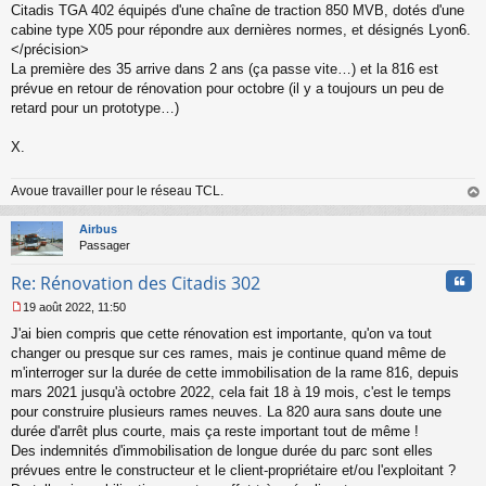
s
Citadis TGA 402 équipés d'une chaîne de traction 850 MVB, dotés d'une
s
cabine type X05 pour répondre aux dernières normes, et désignés Lyon6.
a
</précision>
g
La première des 35 arrive dans 2 ans (ça passe vite…) et la 816 est
e
prévue en retour de rénovation pour octobre (il y a toujours un peu de
n
o
retard pour un prototype…)
n
l
X.
u
Avoue travailler pour le réseau TCL.
au
t
Airbus
Passager
Cita
Re: Rénovation des Citadis 302
19 août 2022, 11:50
M
J'ai bien compris que cette rénovation est importante, qu'on va tout
e
s
changer ou presque sur ces rames, mais je continue quand même de
s
m'interroger sur la durée de cette immobilisation de la rame 816, depuis
a
mars 2021 jusqu'à octobre 2022, cela fait 18 à 19 mois, c'est le temps
g
pour construire plusieurs rames neuves. La 820 aura sans doute une
e
durée d'arrêt plus courte, mais ça reste important tout de même !
n
o
Des indemnités d'immobilisation de longue durée du parc sont elles
n
prévues entre le constructeur et le client-propriétaire et/ou l'exploitant ?
l