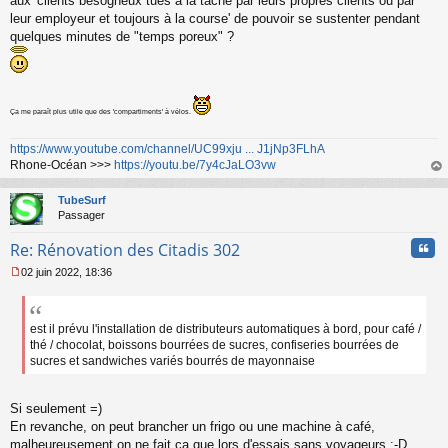
aux 'clients besogneux tués à la tâche par leurs propres clients ou par
leur employeur et toujours à la course' de pouvoir se sustenter pendant
quelques minutes de "temps poreux" ?
Ça me paraît plus utile que des 'compartiments' à vélos.
https://www.youtube.com/channel/UC99xju ... J1jNp3FLhA
Rhone-Océan >>>
https://youtu.be/7y4cJaLO3vw
au
t
TubeSurf
Passager
Cita
Re: Rénovation des Citadis 302
02 juin 2022, 18:36
M
e
s
s
est il prévu l'installation de distributeurs automatiques à bord, pour café /
a
thé / chocolat, boissons bourrées de sucres, confiseries bourrées de
g
sucres et sandwiches variés bourrés de mayonnaise
e
n
o
Si seulement =)
n
En revanche, on peut brancher un frigo ou une machine à café,
l
malheureusement on ne fait ça que lors d'essais sans voyageurs :-D
u