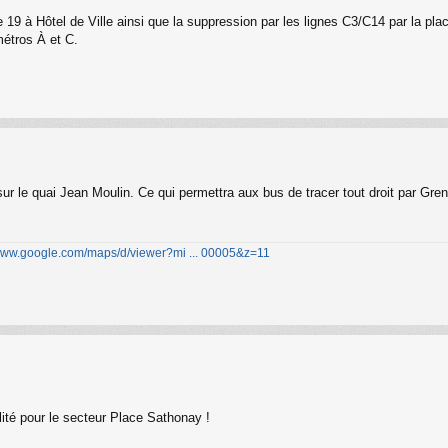
e 19 à Hôtel de Ville ainsi que la suppression par les lignes C3/C14 par la pla
métros À et C.
ur le quai Jean Moulin. Ce qui permettra aux bus de tracer tout droit par Gren
/www.google.com/maps/d/viewer?mi ... 00005&z=11
lité pour le secteur Place Sathonay !