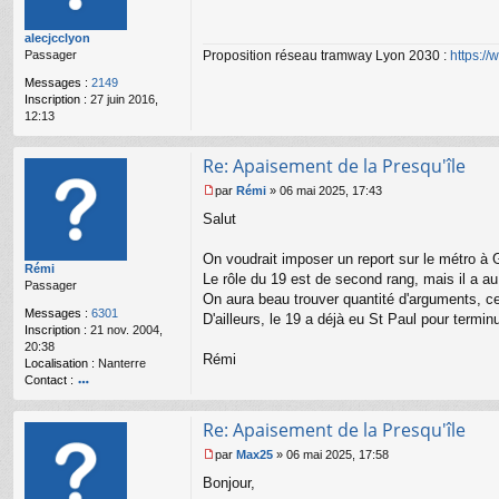
u
s
s6
s
alecjcclyon
4
a
Proposition réseau tramway Lyon 2030 :
https:/
Passager
g
e
Messages :
2149
n
Inscription :
27 juin 2016,
o
12:13
n
l
u
Re: Apaisement de la Presqu'île
par
Rémi
»
06 mai 2025, 17:43
M
Salut
e
s
s
On voudrait imposer un report sur le métro à 
Rémi
a
Le rôle du 19 est de second rang, mais il a a
Passager
g
On aura beau trouver quantité d'arguments, c
e
Messages :
6301
D'ailleurs, le 19 a déjà eu St Paul pour termin
n
Inscription :
21 nov. 2004,
o
20:38
n
Rémi
Localisation :
Nanterre
l
Contact :
u
o
nt
Re: Apaisement de la Presqu'île
ac
te
par
Max25
»
06 mai 2025, 17:58
r
M
Bonjour,
R
e