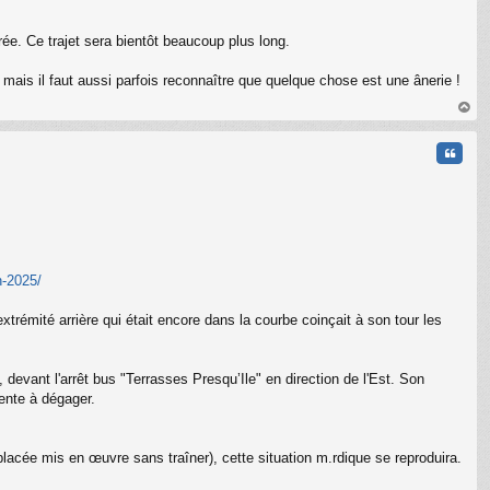
oirée. Ce trajet sera bientôt beaucoup plus long.
. mais il faut aussi parfois reconnaître que quelque chose est une ânerie !
au
t
Citati
n-2025/
xtrémité arrière qui était encore dans la courbe coinçait à son tour les
evant l'arrêt bus "Terrasses Presqu’Ile" en direction de l'Est. Son
C
sente à dégager.
acée mis en œuvre sans traîner), cette situation m.rdique se reproduira.