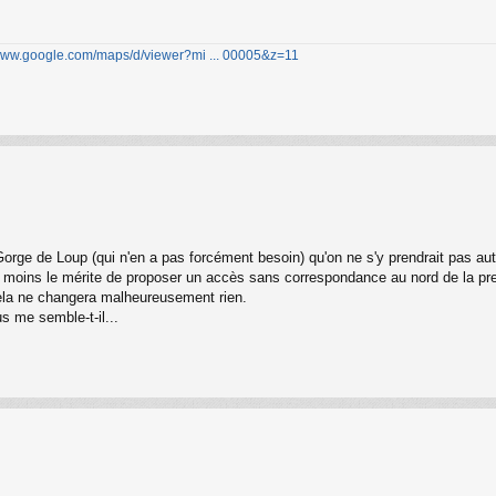
/www.google.com/maps/d/viewer?mi ... 00005&z=11
Gorge de Loup (qui n'en a pas forcément besoin) qu'on ne s'y prendrait pas au
u moins le mérite de proposer un accès sans correspondance au nord de la pre
ela ne changera malheureusement rien.
us me semble-t-il...