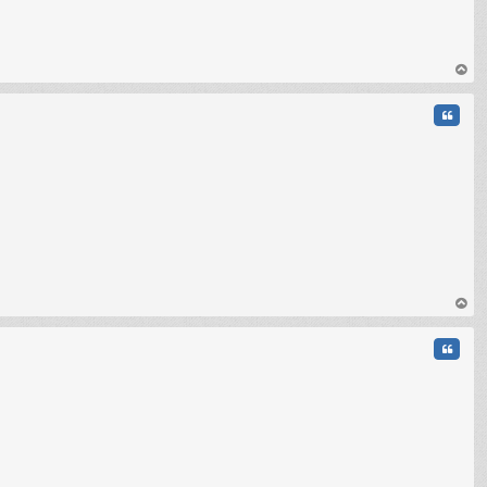
au
t
Citati
C
au
t
Citati