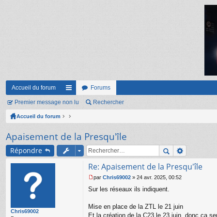
Accueil du forum
Forums
Premier message non lu
ac
Rechercher
Accueil du forum
co
ur
Apaisement de la Presqu'île
ci
Répondre
s
Re: Apaisement de la Presqu'île
par
Chris69002
»
24 avr. 2025, 00:52
M
Sur les réseaux ils indiquent.
e
s
s
Mise en place de la ZTL le 21 juin
Chris69002
a
Et la création de la C23 le 23 juin, donc ça s