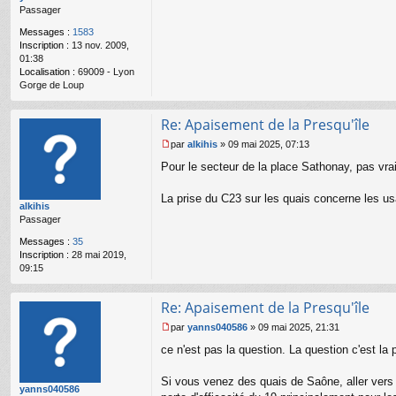
Passager
g
e
Messages :
1583
n
Inscription :
13 nov. 2009,
o
01:38
n
Localisation :
69009 - Lyon
l
Gorge de Loup
u
Re: Apaisement de la Presqu'île
par
alkihis
»
09 mai 2025, 07:13
M
Pour le secteur de la place Sathonay, pas vrai
e
s
s
La prise du C23 sur les quais concerne les us
alkihis
a
Passager
g
e
Messages :
35
n
Inscription :
28 mai 2019,
o
09:15
n
l
u
Re: Apaisement de la Presqu'île
par
yanns040586
»
09 mai 2025, 21:31
M
ce n'est pas la question. La question c'est la
e
s
s
Si vous venez des quais de Saône, aller vers 
yanns040586
a