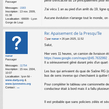
perte d'efficacité du 19 principalement pour le
Passager
g
e
Messages :
1583
J'ai vécu 1 an au pied d'un arrêt du 19, ligne q
n
Inscription :
13 nov. 2009,
o
01:38
n
Aucune évolution n'arrange tout le monde, on es
Localisation :
69009 - Lyon
l
Gorge de Loup
u
Re: Apaisement de la Presqu'île
par
nanar
»
26 juin 2025, 11:52
M
Salut,
e
s
s
Hier vers 11 heures, un camion de livraison éta
nanar
a
https://www.google.com/maps/@45.763299
Passager
g
Il a sérieusement gêné durant près d'un quart 
e
Messages :
11754
n
Inscription :
15 nov. 2004,
o
Les bus qui arrivaient du quai de Saône RG (où
10:07
n
bus de sens inverse qui cherchaient à quitter l
Localisation :
lyon 6è -
l
www.darly.org
&
u
www.lyonmetro.org
Pour compléter le tableau une camionnette de 
Contact :
conducteur était à bord mais il a fallu plusie
o
nt
ac
Il est probable que sans policiers zélés et s
te
r