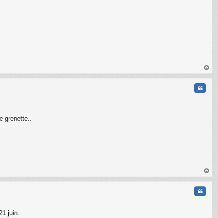
au
t
Citati
e grenette..
C
au
t
Citati
21 juin.