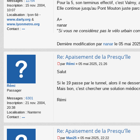
Messages :
11754
Pour la 5, son terminus effectif, c'est Valmy, 
n
Inscription :
15 nov. 2004,
o
Elle continue jusqu'au Pont Mouton juste parc
10:07
n
Localisation :
lyon 6è -
l
A+
www.darly.org
&
u
www.lyonmetro.org
nanar
Contact :
"
Si vous ne considérez pas le vélo urbain com
o
nt
ac
Dernière modification par
nanar
le 05 mai 2025
te
r
Re: Apaisement de la Presqu'île
n
a
par
Rémi
»
05 mai 2025, 21:26
n
M
Salut
ar
e
s
s
Si le 19 passe par le tunnel, alors il ne desser
Rémi
a
Mais bon, c'est chercher une solution médioc
Passager
g
e
Messages :
6301
Rémi
n
Inscription :
21 nov. 2004,
o
20:38
n
Localisation :
Nanterre
l
Contact :
u
o
nt
Re: Apaisement de la Presqu'île
ac
te
par
Max25
»
05 mai 2025, 22:22