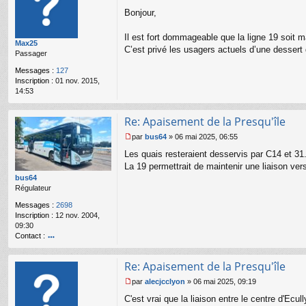
r
M
Bonjour,
R
e
é
s
m
s
Il est fort dommageable que la ligne 19 soit m
Max25
i
a
C’est privé les usagers actuels d’une dessert 
Passager
g
e
Messages :
127
n
Inscription :
01 nov. 2015,
o
14:53
n
l
u
Re: Apaisement de la Presqu'île
par
bus64
»
06 mai 2025, 06:55
M
Les quais resteraient desservis par C14 et 31
e
s
La 19 permettrait de maintenir une liaison ver
s
bus64
a
Régulateur
g
Messages :
2698
e
Inscription :
12 nov. 2004,
n
09:30
o
Contact :
n
l
o
u
nt
Re: Apaisement de la Presqu'île
ac
te
par
alecjcclyon
»
06 mai 2025, 09:19
r
M
C'est vrai que la liaison entre le centre d'Ecull
b
e