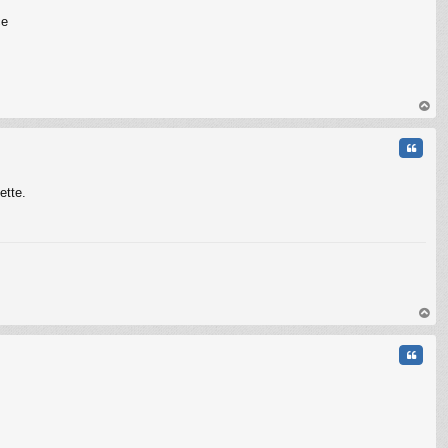
ce
au
t
Citati
ette.
au
t
Citati