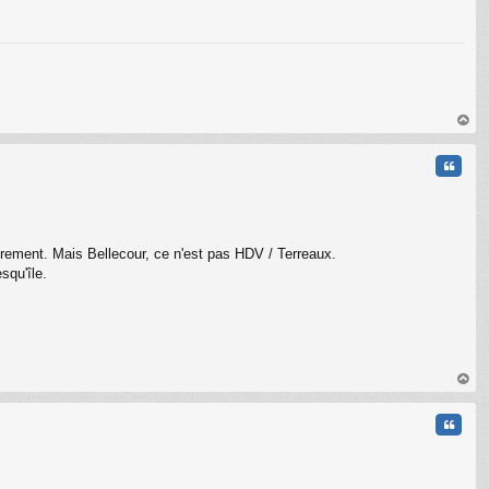
au
t
Citati
trement. Mais Bellecour, ce n'est pas HDV / Terreaux.
squ'île.
C
au
t
Citati