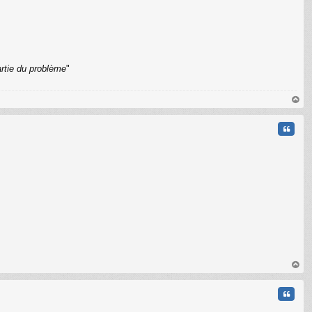
C
artie du problème
"
au
t
Citati
C
au
t
Citati