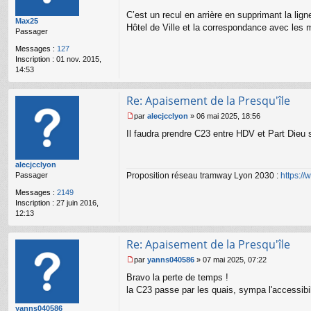
é
s
m
s
C’est un recul en arrière en supprimant la lign
Max25
i
a
Hôtel de Ville et la correspondance avec les 
Passager
g
e
Messages :
127
n
Inscription :
01 nov. 2015,
o
14:53
n
l
u
Re: Apaisement de la Presqu'île
par
alecjcclyon
»
06 mai 2025, 18:56
M
Il faudra prendre C23 entre HDV et Part Dieu s
e
s
s
alecjcclyon
a
Proposition réseau tramway Lyon 2030 :
https:/
Passager
g
e
Messages :
2149
n
Inscription :
27 juin 2016,
o
12:13
n
l
u
Re: Apaisement de la Presqu'île
par
yanns040586
»
07 mai 2025, 07:22
M
Bravo la perte de temps !
e
s
la C23 passe par les quais, sympa l'accessibi
s
yanns040586
a