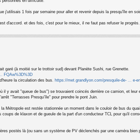
s personnes en difficulté.
ue j'utilisais 1 fois par semaine pour aller et revenir depuis la presqu'île en s
t d'accord. et des fois, c'est pour le mieux, il ne faut pas refuser le progrès
it garé (à moitié sur le trottoir sud) devant Planète Sushi, rue Grenette.
2 ... FQAw%3D%3D
d'heure la circulation des bus.
https://met.grandlyon.com/presquile-de- ... e-e
 il y avait "queue de bus") se trouvaient coincés derrière ce camion, et leur e
'arrêt "Terrasses Presqu’île" pour prendre le pont Juin.
la Métropole est restée stationnée un moment dans le couloir de bus du quai, d
urs coups de klaxon et de gueule de la part d'un conducteur TCL pour qu'il con
évères postés là (ou sans un système de PV déclenchés par une caméra bien pl