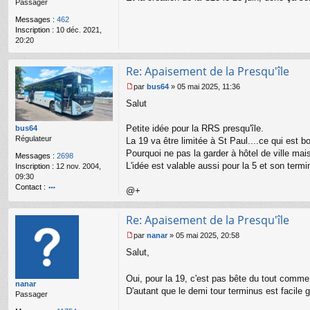
Passager
g
e
Messages :
462
n
Inscription :
10 déc. 2021,
o
20:20
n
l
u
Re: Apaisement de la Presqu'île
par
bus64
»
05 mai 2025, 11:36
M
Salut
e
s
s
Petite idée pour la RRS presqu'île.
bus64
a
Régulateur
La 19 va être limitée à St Paul....ce qui est bo
g
Pourquoi ne pas la garder à hôtel de ville mai
Messages :
2698
e
L'idée est valable aussi pour la 5 et son termi
Inscription :
12 nov. 2004,
n
09:30
o
Contact :
n
@+
l
o
u
nt
Re: Apaisement de la Presqu'île
ac
te
par
nanar
»
05 mai 2025, 20:58
r
M
b
Salut,
e
u
s
s6
s
Oui, pour la 19, c'est pas bête du tout comme
4
nanar
a
D'autant que le demi tour terminus est facile g
Passager
g
e