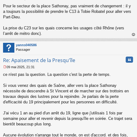
u
M
Pour le secteur de la place Sathonay, pas vraiment de changement : il y
e
s
a toujours la possibilité de prendre le C13 à Tobie Robatel pour aller vers
s
Part-Dieu.
a
g
La prise du C23 sur les quais concerne les usages côté Rhône (vers
e
l’arrêt de métro donc).
n
o
au
n
t
yanns040586
l
Passager
u
Cita
Re: Apaisement de la Presqu'île
09 mai 2025, 21:31
M
ce n'est pas la question. La question c'est la perte de temps.
e
s
s
Si vous venez des quais de Saône, aller vers la place Sathonay
a
nécessite de descendre à St Vincent et de marcher sur des trottoirs en
g
travaux depuis des lustres pour la rejoindre. Je parlais de la perte
e
d'efficacité du 19 principalement pour les personnes en difficulté.
n
o
n
J'ai vécu 1 an au pied d'un arrêt du 19, ligne que j'utilisais 1 fois par
l
semaine pour aller et revenir depuis la presqu'île en soirée. Ce trajet sera
u
bientôt beaucoup plus long.
Aucune évolution n'arrange tout le monde, on est d'accord. et des fois,