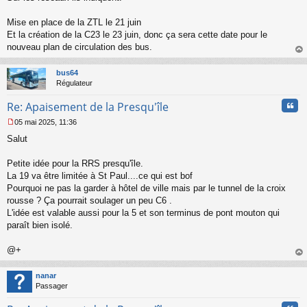
s
s
Mise en place de la ZTL le 21 juin
a
Et la création de la C23 le 23 juin, donc ça sera cette date pour le
g
nouveau plan de circulation des bus.
e
au
n
t
o
bus64
n
Régulateur
l
u
Cita
Re: Apaisement de la Presqu'île
05 mai 2025, 11:36
M
Salut
e
s
s
Petite idée pour la RRS presqu'île.
a
La 19 va être limitée à St Paul....ce qui est bof
g
Pourquoi ne pas la garder à hôtel de ville mais par le tunnel de la croix
e
rousse ? Ça pourrait soulager un peu C6 .
n
o
L'idée est valable aussi pour la 5 et son terminus de pont mouton qui
n
paraît bien isolé.
l
u
@+
au
t
nanar
Passager