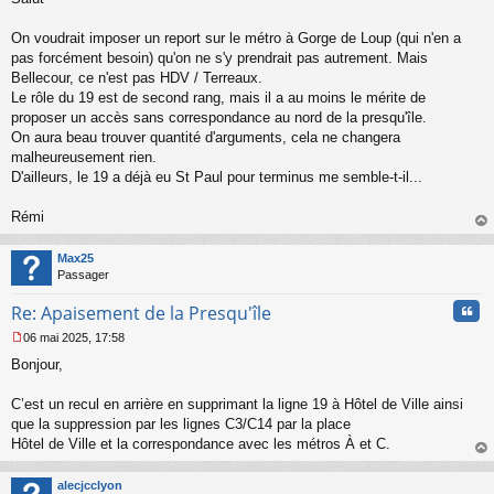
s
s
On voudrait imposer un report sur le métro à Gorge de Loup (qui n'en a
a
pas forcément besoin) qu'on ne s'y prendrait pas autrement. Mais
g
Bellecour, ce n'est pas HDV / Terreaux.
e
Le rôle du 19 est de second rang, mais il a au moins le mérite de
n
o
proposer un accès sans correspondance au nord de la presqu'île.
n
On aura beau trouver quantité d'arguments, cela ne changera
l
malheureusement rien.
u
D'ailleurs, le 19 a déjà eu St Paul pour terminus me semble-t-il...
Rémi
au
t
Max25
Passager
Cita
Re: Apaisement de la Presqu'île
06 mai 2025, 17:58
M
Bonjour,
e
s
s
C’est un recul en arrière en supprimant la ligne 19 à Hôtel de Ville ainsi
a
que la suppression par les lignes C3/C14 par la place
g
Hôtel de Ville et la correspondance avec les métros À et C.
e
au
n
t
o
alecjcclyon