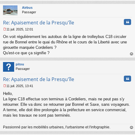
au
t
Airbus
Passager
Cita
Re: Apaisement de la Presqu'île
11 juil. 2025, 12:01
M
On voit régulièrement les autobus de la ligne de trolleybus C18 circuler
e
s
rue de Bonnel entre le quai du Rhône et le cours de la Liberté avec une
s
girouette marquée Cordeliers ?
a
Qu'est-ce que ça signifie ?
g
au
e
t
n
pitou
o
Passager
n
Cita
l
Re: Apaisement de la Presqu'île
u
11 juil. 2025, 13:41
M
Hello,
e
s
La ligne C18 effectue son terminus à Cordeliers, mais ne peut pas s'y
s
retourner. Elle va donc se retourner par Bonnel et Saxe, sans voyageurs.
a
A terme, elle doit être prolongée à la préfecture en service commercial,
g
mais les travaux ne sont pas terminés.
e
n
o
Passionné par les mobilités urbaines, l'urbanisme et l'infographie.
n
au
l