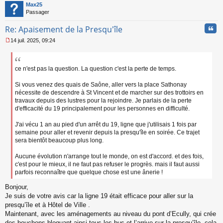
t
Max25
u
Passager
Cita
Re: Apaisement de la Presqu'île
14 juil. 2025, 09:24
M
e
s
s
ce n'est pas la question. La question c'est la perte de temps.
a
g
Si vous venez des quais de Saône, aller vers la place Sathonay
e
nécessite de descendre à St Vincent et de marcher sur des trottoirs en
n
travaux depuis des lustres pour la rejoindre. Je parlais de la perte
o
d'efficacité du 19 principalement pour les personnes en difficulté.
n
l
J'ai vécu 1 an au pied d'un arrêt du 19, ligne que j'utilisais 1 fois par
u
semaine pour aller et revenir depuis la presqu'île en soirée. Ce trajet
sera bientôt beaucoup plus long.
Aucune évolution n'arrange tout le monde, on est d'accord. et des fois,
c'est pour le mieux, il ne faut pas refuser le progrès. mais il faut aussi
parfois reconnaître que quelque chose est une ânerie !
Bonjour,
Je suis de votre avis car la ligne 19 était efficace pour aller sur la
presqu’île et à Hôtel de Ville .
Maintenant, avec les aménagements au niveau du pont d’Ecully, qui crée
des bouchons bloquant ainsi tous les bus et l’arrive sur la presqu’île, cela