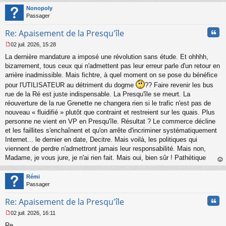
t
Nonopoly
Passager
Cita
Re: Apaisement de la Presqu'île
02 juil. 2026, 15:28
M
La dernière mandature a imposé une révolution sans étude. Et ohhhh,
e
s
bizarrement, tous ceux qui n'admettent pas leur erreur parle d'un retour en
s
arrière inadmissible. Mais fichtre, à quel moment on se pose du bénéfice
a
pour l'UTILISATEUR au détriment du dogme
?? Faire revenir les bus
g
rue de la Ré est juste indispensable. La Presqu'île se meurt. La
e
réouverture de la rue Grenette ne changera rien si le trafic n'est pas de
n
o
nouveau « fluidifié » plutôt que contraint et restreient sur les quais. Plus
n
personne ne vient en VP en Presqu'île. Résultat ? Le commerce décline
l
et les faillites s'enchaînent et qu'on arrête d'incriminer systématiquement
u
Internet... le dernier en date, Decitre. Mais voilà, les politiques qui
viennent de perdre n'admettront jamais leur responsabilité. Mais non,
Madame, je vous jure, je n'ai rien fait. Mais oui, bien sûr ! Pathétique
au
t
Rémi
Passager
Cita
Re: Apaisement de la Presqu'île
02 juil. 2026, 16:11
M
Re
e