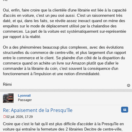
s
s
Oui, enfin, faire croire que la clientèle d'une librairie est liée à la capacité
a
d'accès en voiture, c'est un peu osé aussi. C'est un raisonnement très
g
daté, et qui, dans les faits, se révèle assez inexact quand on mène des
e
enquêtes sur le mode de déplacement utilisé par la chalandise des
n
o
commerces. La part de la voiture est systématiquement sur-représentée
n
par rapport à la réalité.
l
u
On a des phénomènes beaucoup plus complexes, avec des évolutions
structurelles du commerce de centre-ville, et plus largement d'un rapport
entre le commerce et le client. Se plaindre d'un côté de la disparition du
commerce quand on achète un livre sur Amazon plutôt que d'aller le
commander à la librairie du coin, c'est souvent la conséquence d'un
fonctionnement à l'impulsion et une notion d'immédiateté.
Rémi
au
t
Lyonrail
Passager
Cita
Re: Apaisement de la Presqu'île
02 juil. 2026, 17:29
M
Croire que c'est le fait qu'il est plus difficile d'accéder à la Presqu'île en
e
s
voiture qui entraîne la fermeture des 2 librairies Decitre de centre-ville,