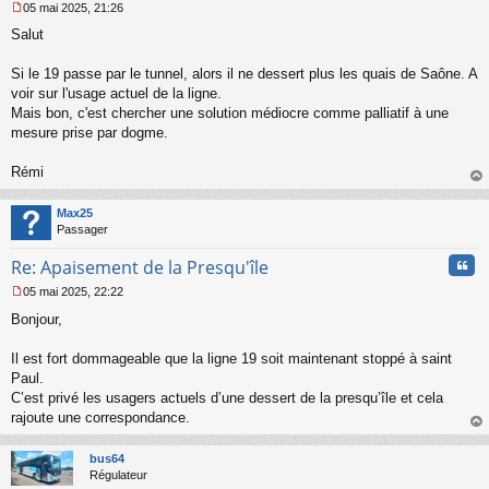
05 mai 2025, 21:26
M
Salut
e
s
s
Si le 19 passe par le tunnel, alors il ne dessert plus les quais de Saône. A
a
voir sur l'usage actuel de la ligne.
g
Mais bon, c'est chercher une solution médiocre comme palliatif à une
e
mesure prise par dogme.
n
o
n
Rémi
l
au
u
t
Max25
Passager
Cita
Re: Apaisement de la Presqu'île
05 mai 2025, 22:22
M
Bonjour,
e
s
s
Il est fort dommageable que la ligne 19 soit maintenant stoppé à saint
a
Paul.
g
C’est privé les usagers actuels d’une dessert de la presqu’île et cela
e
rajoute une correspondance.
n
o
au
n
t
bus64
l
Régulateur
u