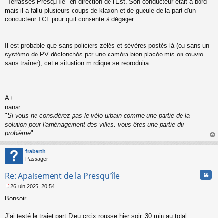
"Terrasses Presqu’Ile" en direction de l'Est. Son conducteur était à bord
mais il a fallu plusieurs coups de klaxon et de gueule de la part d'un
conducteur TCL pour qu'il consente à dégager.
Il est probable que sans policiers zélés et sévères postés là (ou sans un
système de PV déclenchés par une caméra bien placée mis en œuvre
sans traîner), cette situation m.rdique se reproduira.
A+
nanar
"
Si vous ne considérez pas le vélo urbain comme une partie de la
solution pour l'aménagement des villes, vous êtes une partie du
problème
"
au
t
fraberth
Passager
Cita
Re: Apaisement de la Presqu'île
26 juin 2025, 20:54
M
Bonsoir
e
s
s
J’ai testé le trajet part Dieu croix rousse hier soir, 30 min au total