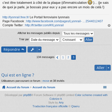
s
c'est être totalement à côté de la plaque (d'immatriculation
)... (je sais
a
de quoi je parle, je bossais pour eux y a pas encore un mois de celà !)
g
e
n
http://lyonrail.free.fr/
Le Portail ferroviaire lyonnais
o
Page Facebook :
http://www.facebook.com/pages/Lyonrail- ... 2544012407
n
Compte Twitter :
http://fr.twitter.com/#!/Lyonrail
l
au
u
t
Afficher les messages publiés depuis :
Trier par
Répondre
134 messages
1
2
3
Aller
Qui est en ligne ?
Utilisateurs parcourant ce forum :
mcse
et 38 invités
Accueil du forum
Accueil du forum
Développé par
phpBB
® Forum Software © phpBB Limited
Color scheme created with
Colorize It
.
Style by
Arty
Traduction française officielle
©
Qiaeru