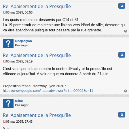
Cita
Re: Apaisement de la Presqu'île
06 mai 2025, 06:55
M
Les quais resteraient desservis par C14 et 31.
e
s
La 19 permettrait de maintenir une liaison vers Hôtel de ville, desserte qui
s
va être abandonné puisque tout passera par la rue grenette..
a
au
g
t
alecjcclyon
e
Passager
n
o
Cita
Re: Apaisement de la Presqu'île
n
l
06 mai 2025, 09:19
u
M
C'est vrai que la liaison entre le centre d'Ecully et la presqu'île est
e
s
efficace aujourd'hui. A voir ce que ça donnera à partir du 21 juin.
s
a
Proposition réseau tramway Lyon 2030 :
g
https://www.google.com/maps/d/viewer?mi ... 00005&z=11
e
n
au
o
t
Rémi
n
Passager
l
u
Cita
Re: Apaisement de la Presqu'île
06 mai 2025, 17:43
M
Salut
e