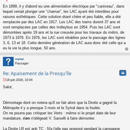
e
n
En 1899, il y d'abord eu une alimentation électrique par "caniveau", dans
o
lequel venait plonger une "charrue", les LAC ayant été interdites pour
n
raisons esthétiques. Cette solution étant chère et peu fiable, elle a été
l
remplacée par des LAC en 1917. Les LAC des trams durent 37 ans et
u
sont remplacées par celles des trolleybus en 1954. Puis les LAC sont
démontées après 19 ans et la rue creusée pour les travaux du métro, de
1973 à 1976. En 1976, les LAC sont rétablies pour le passage des lignes
3, 6, 13 et 18. Cette dernière génération de LAC aura donc été celle qui a
eu la vie la plus longue, 50 ans.
au
t
nanar
Passager
Cita
Re: Apaisement de la Presqu'île
18 juin 2026, 10:04
M
Salut,
e
s
s
a
Démontage dont on notera qu'il se fait alors que la Droite a gagné la
g
Métropole il y a presque 3 mois et le Sytral dans la foulée.
e
On ne pourra pas critiquer les Verts : même si le projet date de leur
n
o
mandature,
rien
n'obligeait V. Sarselli à faire démonter.
n
l
La Droite LR est anti TC : N'a t'elle pas proposé pendant la campagne