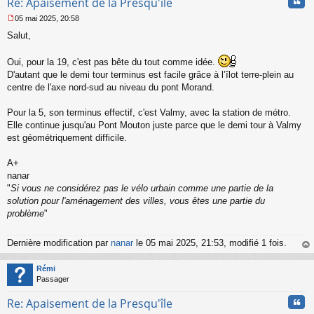
Cita
Re: Apaisement de la Presqu'île
05 mai 2025, 20:58
M
Salut,
e
s
s
Oui, pour la 19, c'est pas bête du tout comme idée.
a
D'autant que le demi tour terminus est facile grâce à l’îlot terre-plein au
g
centre de l'axe nord-sud au niveau du pont Morand.
e
n
o
Pour la 5, son terminus effectif, c'est Valmy, avec la station de métro.
n
Elle continue jusqu'au Pont Mouton juste parce que le demi tour à Valmy
l
est géométriquement difficile.
u
A+
nanar
"
Si vous ne considérez pas le vélo urbain comme une partie de la
solution pour l'aménagement des villes, vous êtes une partie du
problème
"
Dernière modification par
nanar
le 05 mai 2025, 21:53, modifié 1 fois.
au
t
Rémi
Passager
Cita
Re: Apaisement de la Presqu'île