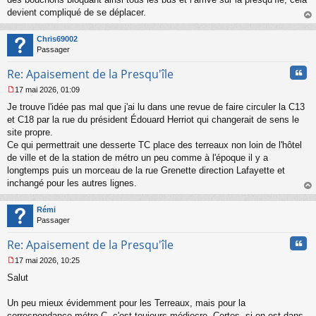
devient compliqué de se déplacer.
au
t
Chris69002
Passager
Cita
Re: Apaisement de la Presqu'île
17 mai 2026, 01:09
M
Je trouve l'idée pas mal que j'ai lu dans une revue de faire circuler la C13
e
s
et C18 par la rue du président Édouard Herriot qui changerait de sens le
s
site propre.
a
Ce qui permettrait une desserte TC place des terreaux non loin de l'hôtel
g
de ville et de la station de métro un peu comme à l'époque il y a
e
longtemps puis un morceau de la rue Grenette direction Lafayette et
n
o
inchangé pour les autres lignes.
n
au
l
t
Rémi
u
Passager
Cita
Re: Apaisement de la Presqu'île
17 mai 2026, 10:25
M
Salut
e
s
s
Un peu mieux évidemment pour les Terreaux, mais pour la
a
correspondance métro C, c'est toujours médiocre. Certes, si on est dans