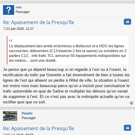
au
t
nim
Passager
Cita
Re: Apaisement de la Presqu'île
21 juin 2026, 12:27
M
e
s
s
Le déplacement des arrets et terminus a Bellecour et a HDV, les lignes
a
raccourcies, détournées (C13 traverse 2 fois la saone) ou scindées en 2
g
parties C12, , info trafic TCL annonce 50 équipements indisponibles sur
e
les metros.....sont une réalité.
n
o
Je pense que ça dépend beaucoup si on regarde à l’est ou à l’ouest, la
n
rectification du trafic par Grenette a fait énormément de bien à toutes les
l
lignes de l’est qui allaient se perdre à Hôtel de ville, la situation à l’ouest
u
est moins rose mais beaucoup parce qu’on a insisté pour sanctuariser le
trafic automobile en quai de Saône et multiplier les détours qu’on venait
de supprimer à l’est. Et ce n’est pas avec la métropole actuelle qu’on va
rectifier quoi que ce soit.
au
t
Patafix
Passager
Cita
Re: Apaisement de la Presqu'île
02 juil. 2026, 09:55