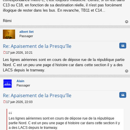
g
C13 ou C18, en fonction de sa destination réelle, il n'est pas forcément
e
illogique de rester dans les bus. En revanche, TB11 et C14...
n
o
n
Rémi
l
au
u
t
albert liet
Passager
Cita
Re: Apaisement de la Presqu'île
17 juin 2026, 10:21
M
Les lignes aériennes sont en cours de dépose rue de la république partie
e
s
Nord. C est un peu une page d histoire car dans cette section il y a des
s
LACS depuis le tramway.
a
au
g
t
Alain
e
Passager
n
o
Cita
Re: Apaisement de la Presqu'île
n
l
17 juin 2026, 22:03
u
M
e
s
s
Les lignes aériennes sont en cours de dépose rue de la république
a
partie Nord. C est un peu une page d histoire car dans cette section il y
g
a des LACS depuis le tramway.