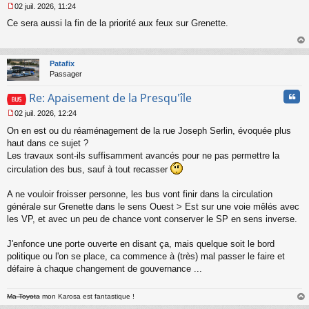
02 juil. 2026, 11:24
M
Ce sera aussi la fin de la priorité aux feux sur Grenette.
e
s
s
au
a
t
Patafix
g
Passager
e
n
Cita
Re: Apaisement de la Presqu'île
o
n
02 juil. 2026, 12:24
l
M
u
On en est ou du réaménagement de la rue Joseph Serlin, évoquée plus
e
s
haut dans ce sujet ?
s
Les travaux sont-ils suffisamment avancés pour ne pas permettre la
a
circulation des bus, sauf à tout recasser
g
e
A ne vouloir froisser personne, les bus vont finir dans la circulation
n
o
générale sur Grenette dans le sens Ouest > Est sur une voie mêlés avec
n
les VP, et avec un peu de chance vont conserver le SP en sens inverse.
l
u
J'enfonce une porte ouverte en disant ça, mais quelque soit le bord
politique ou l'on se place, ca commence à (très) mal passer le faire et
défaire à chaque changement de gouvernance ...
Ma Toyota
mon Karosa est fantastique !
au