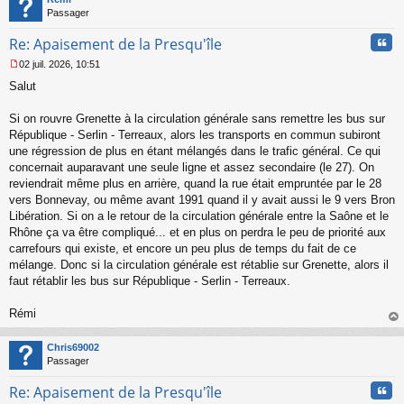
Passager
Cita
Re: Apaisement de la Presqu'île
02 juil. 2026, 10:51
M
Salut
e
s
s
Si on rouvre Grenette à la circulation générale sans remettre les bus sur
a
République - Serlin - Terreaux, alors les transports en commun subiront
g
une régression de plus en étant mélangés dans le trafic général. Ce qui
e
concernait auparavant une seule ligne et assez secondaire (le 27). On
n
o
reviendrait même plus en arrière, quand la rue était empruntée par le 28
n
vers Bonnevay, ou même avant 1991 quand il y avait aussi le 9 vers Bron
l
Libération. Si on a le retour de la circulation générale entre la Saône et le
u
Rhône ça va être compliqué... et en plus on perdra le peu de priorité aux
carrefours qui existe, et encore un peu plus de temps du fait de ce
mélange. Donc si la circulation générale est rétablie sur Grenette, alors il
faut rétablir les bus sur République - Serlin - Terreaux.
Rémi
au
t
Chris69002
Passager
Cita
Re: Apaisement de la Presqu'île