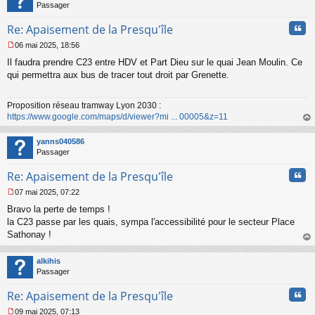
n
Passager
l
u
Cita
Re: Apaisement de la Presqu'île
06 mai 2025, 18:56
M
Il faudra prendre C23 entre HDV et Part Dieu sur le quai Jean Moulin. Ce
e
s
qui permettra aux bus de tracer tout droit par Grenette.
s
a
Proposition réseau tramway Lyon 2030 :
g
https://www.google.com/maps/d/viewer?mi ... 00005&z=11
e
n
au
o
t
yanns040586
n
Passager
l
u
Cita
Re: Apaisement de la Presqu'île
07 mai 2025, 07:22
M
Bravo la perte de temps !
e
s
la C23 passe par les quais, sympa l'accessibilité pour le secteur Place
s
Sathonay !
a
au
g
t
alkihis
e
Passager
n
o
Cita
Re: Apaisement de la Presqu'île
n
l
09 mai 2025, 07:13