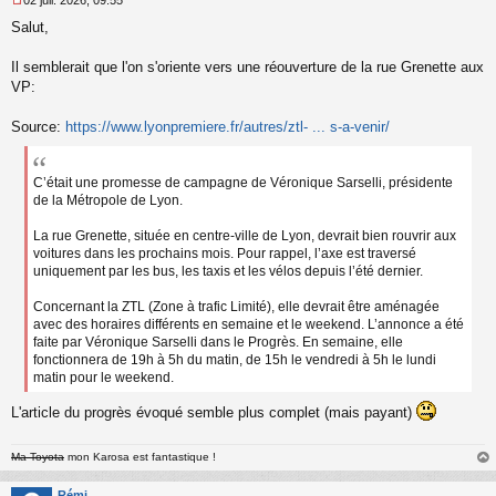
M
Salut,
e
s
s
Il semblerait que l'on s'oriente vers une réouverture de la rue Grenette aux
a
VP:
g
e
Source:
https://www.lyonpremiere.fr/autres/ztl- ... s-a-venir/
n
o
n
l
C’était une promesse de campagne de Véronique Sarselli, présidente
u
de la Métropole de Lyon.
La rue Grenette, située en centre-ville de Lyon, devrait bien rouvrir aux
voitures dans les prochains mois. Pour rappel, l’axe est traversé
uniquement par les bus, les taxis et les vélos depuis l’été dernier.
Concernant la ZTL (Zone à trafic Limité), elle devrait être aménagée
avec des horaires différents en semaine et le weekend. L’annonce a été
faite par Véronique Sarselli dans le Progrès. En semaine, elle
fonctionnera de 19h à 5h du matin, de 15h le vendredi à 5h le lundi
matin pour le weekend.
L'article du progrès évoqué semble plus complet (mais payant)
Ma Toyota
mon Karosa est fantastique !
au
t
Rémi