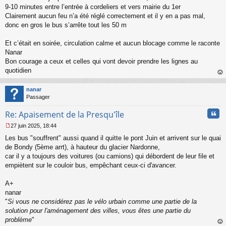
a
9-10 minutes entre l’entrée à cordeliers et vers mairie du 1er
g
Clairement aucun feu n’a été réglé correctement et il y en a pas mal,
e
donc en gros le bus s’arrête tout les 50 m
n
o
n
Et c’était en soirée, circulation calme et aucun blocage comme le raconte
l
Nanar
u
Bon courage a ceux et celles qui vont devoir prendre les lignes au
quotidien
au
t
nanar
Passager
Cita
Re: Apaisement de la Presqu'île
27 juin 2025, 18:44
M
Les bus "souffrent" aussi quand il quitte le pont Juin et arrivent sur le quai
e
s
de Bondy (5ème arrt), à hauteur du glacier Nardonne,
s
car il y a toujours des voitures (ou camions) qui débordent de leur file et
a
empiètent sur le couloir bus, empêchant ceux-ci d'avancer.
g
e
A+
n
o
nanar
n
"
Si vous ne considérez pas le vélo urbain comme une partie de la
l
solution pour l'aménagement des villes, vous êtes une partie du
u
problème
"