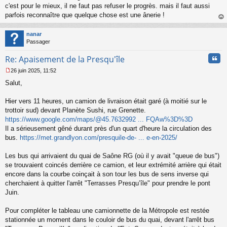
c'est pour le mieux, il ne faut pas refuser le progrès. mais il faut aussi
parfois reconnaître que quelque chose est une ânerie !
au
t
nanar
Passager
Cita
Re: Apaisement de la Presqu'île
26 juin 2025, 11:52
M
Salut,
e
s
s
Hier vers 11 heures, un camion de livraison était garé (à moitié sur le
a
trottoir sud) devant Planète Sushi, rue Grenette.
g
https://www.google.com/maps/@45.7632992 ... FQAw%3D%3D
e
Il a sérieusement gêné durant près d'un quart d'heure la circulation des
n
o
bus.
https://met.grandlyon.com/presquile-de- ... e-en-2025/
n
l
Les bus qui arrivaient du quai de Saône RG (où il y avait "queue de bus")
u
se trouvaient coincés derrière ce camion, et leur extrémité arrière qui était
encore dans la courbe coinçait à son tour les bus de sens inverse qui
cherchaient à quitter l'arrêt "Terrasses Presqu’île" pour prendre le pont
Juin.
Pour compléter le tableau une camionnette de la Métropole est restée
stationnée un moment dans le couloir de bus du quai, devant l'arrêt bus