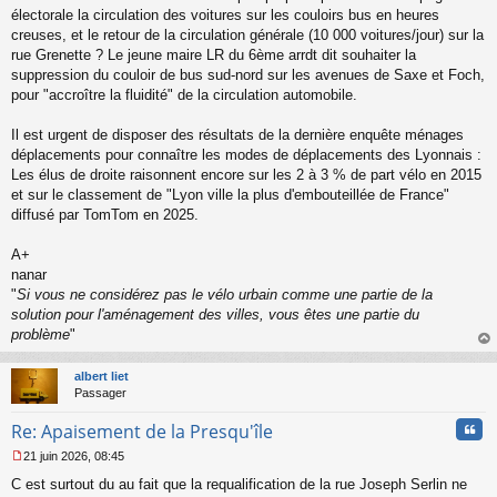
u
électorale la circulation des voitures sur les couloirs bus en heures
creuses, et le retour de la circulation générale (10 000 voitures/jour) sur la
rue Grenette ? Le jeune maire LR du 6ème arrdt dit souhaiter la
suppression du couloir de bus sud-nord sur les avenues de Saxe et Foch,
pour "accroître la fluidité" de la circulation automobile.
Il est urgent de disposer des résultats de la dernière enquête ménages
déplacements pour connaître les modes de déplacements des Lyonnais :
Les élus de droite raisonnent encore sur les 2 à 3 % de part vélo en 2015
et sur le classement de "Lyon ville la plus d'embouteillée de France"
diffusé par TomTom en 2025.
A+
nanar
"
Si vous ne considérez pas le vélo urbain comme une partie de la
solution pour l'aménagement des villes, vous êtes une partie du
problème
"
au
t
albert liet
Passager
Cita
Re: Apaisement de la Presqu'île
21 juin 2026, 08:45
M
C est surtout du au fait que la requalification de la rue Joseph Serlin ne
e