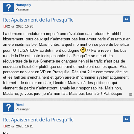
t
Nonopoly
Passager
Cita
Re: Apaisement de la Presqu'île
02 juil. 2026, 15:28
M
La dernière mandature a imposé une révolution sans étude. Et ohhhh,
e
s
bizarrement, tous ceux qui n'admettent pas leur erreur parle d'un retour en
s
arrière inadmissible. Mais fichtre, à quel moment on se pose du bénéfice
a
pour l'UTILISATEUR au détriment du dogme
?? Faire revenir les bus
g
rue de la Ré est juste indispensable. La Presqu'île se meurt. La
e
réouverture de la rue Grenette ne changera rien si le trafic n'est pas de
n
o
nouveau « fluidifié » plutôt que contraint et restreient sur les quais. Plus
n
personne ne vient en VP en Presqu'île. Résultat ? Le commerce décline
l
et les faillites s'enchaînent et qu'on arrête d'incriminer systématiquement
u
Internet... le dernier en date, Decitre. Mais voilà, les politiques qui
viennent de perdre n'admettront jamais leur responsabilité. Mais non,
Madame, je vous jure, je n'ai rien fait. Mais oui, bien sûr ! Pathétique
au
t
Rémi
Passager
Cita
Re: Apaisement de la Presqu'île
02 juil. 2026, 16:11
M
Re
e