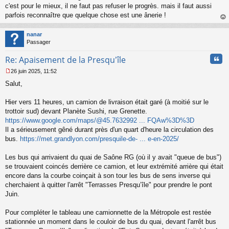
c'est pour le mieux, il ne faut pas refuser le progrès. mais il faut aussi
parfois reconnaître que quelque chose est une ânerie !
au
t
nanar
Passager
Cita
Re: Apaisement de la Presqu'île
26 juin 2025, 11:52
M
Salut,
e
s
s
Hier vers 11 heures, un camion de livraison était garé (à moitié sur le
a
trottoir sud) devant Planète Sushi, rue Grenette.
g
https://www.google.com/maps/@45.7632992 ... FQAw%3D%3D
e
Il a sérieusement gêné durant près d'un quart d'heure la circulation des
n
o
bus.
https://met.grandlyon.com/presquile-de- ... e-en-2025/
n
l
Les bus qui arrivaient du quai de Saône RG (où il y avait "queue de bus")
u
se trouvaient coincés derrière ce camion, et leur extrémité arrière qui était
encore dans la courbe coinçait à son tour les bus de sens inverse qui
cherchaient à quitter l'arrêt "Terrasses Presqu’île" pour prendre le pont
Juin.
Pour compléter le tableau une camionnette de la Métropole est restée
stationnée un moment dans le couloir de bus du quai, devant l'arrêt bus