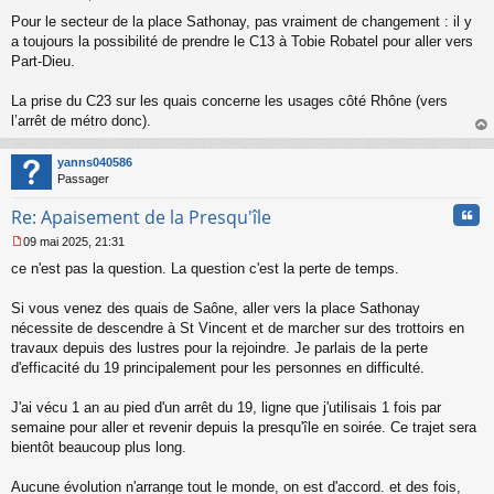
u
M
Pour le secteur de la place Sathonay, pas vraiment de changement : il y
e
s
a toujours la possibilité de prendre le C13 à Tobie Robatel pour aller vers
s
Part-Dieu.
a
g
La prise du C23 sur les quais concerne les usages côté Rhône (vers
e
l’arrêt de métro donc).
n
o
au
n
t
yanns040586
l
Passager
u
Cita
Re: Apaisement de la Presqu'île
09 mai 2025, 21:31
M
ce n'est pas la question. La question c'est la perte de temps.
e
s
s
Si vous venez des quais de Saône, aller vers la place Sathonay
a
nécessite de descendre à St Vincent et de marcher sur des trottoirs en
g
travaux depuis des lustres pour la rejoindre. Je parlais de la perte
e
d'efficacité du 19 principalement pour les personnes en difficulté.
n
o
n
J'ai vécu 1 an au pied d'un arrêt du 19, ligne que j'utilisais 1 fois par
l
semaine pour aller et revenir depuis la presqu'île en soirée. Ce trajet sera
u
bientôt beaucoup plus long.
Aucune évolution n'arrange tout le monde, on est d'accord. et des fois,