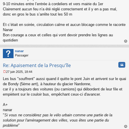
a
9-10 minutes entre l’entrée à cordeliers et vers mairie du 1er
g
Clairement aucun feu n’a été réglé correctement et il y en a pas mal,
e
donc en gros le bus s’arrête tout les 50 m
n
o
n
Et c’était en soirée, circulation calme et aucun blocage comme le raconte
l
Nanar
u
Bon courage a ceux et celles qui vont devoir prendre les lignes au
quotidien
au
t
nanar
Passager
Cita
Re: Apaisement de la Presqu'île
27 juin 2025, 18:44
M
Les bus "souffrent" aussi quand il quitte le pont Juin et arrivent sur le quai
e
s
de Bondy (5ème arrt), à hauteur du glacier Nardonne,
s
car il y a toujours des voitures (ou camions) qui débordent de leur file et
a
empiètent sur le couloir bus, empêchant ceux-ci d'avancer.
g
e
A+
n
o
nanar
n
"
Si vous ne considérez pas le vélo urbain comme une partie de la
l
solution pour l'aménagement des villes, vous êtes une partie du
u
problème
"