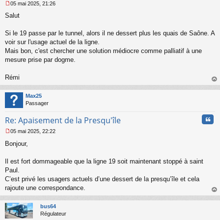
05 mai 2025, 21:26
M
Salut
e
s
s
Si le 19 passe par le tunnel, alors il ne dessert plus les quais de Saône. A
a
voir sur l'usage actuel de la ligne.
g
Mais bon, c'est chercher une solution médiocre comme palliatif à une
e
mesure prise par dogme.
n
o
n
Rémi
l
au
u
t
Max25
Passager
Cita
Re: Apaisement de la Presqu'île
05 mai 2025, 22:22
M
Bonjour,
e
s
s
Il est fort dommageable que la ligne 19 soit maintenant stoppé à saint
a
Paul.
g
C’est privé les usagers actuels d’une dessert de la presqu’île et cela
e
rajoute une correspondance.
n
o
au
n
t
bus64
l
Régulateur
u