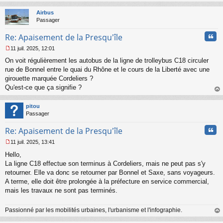
au
t
Airbus
Passager
Cita
Re: Apaisement de la Presqu'île
11 juil. 2025, 12:01
M
On voit régulièrement les autobus de la ligne de trolleybus C18 circuler
e
s
rue de Bonnel entre le quai du Rhône et le cours de la Liberté avec une
s
girouette marquée Cordeliers ?
a
Qu'est-ce que ça signifie ?
g
au
e
t
n
pitou
o
Passager
n
Cita
l
Re: Apaisement de la Presqu'île
u
11 juil. 2025, 13:41
M
Hello,
e
s
La ligne C18 effectue son terminus à Cordeliers, mais ne peut pas s'y
s
retourner. Elle va donc se retourner par Bonnel et Saxe, sans voyageurs.
a
A terme, elle doit être prolongée à la préfecture en service commercial,
g
mais les travaux ne sont pas terminés.
e
n
o
Passionné par les mobilités urbaines, l'urbanisme et l'infographie.
n
au
l