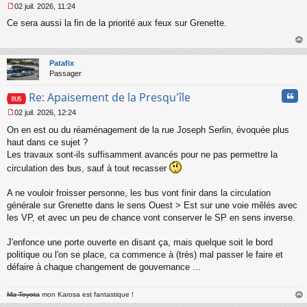
02 juil. 2026, 11:24
M
Ce sera aussi la fin de la priorité aux feux sur Grenette.
e
s
s
au
a
t
Patafix
g
Passager
e
n
Cita
Re: Apaisement de la Presqu'île
o
n
02 juil. 2026, 12:24
l
M
u
On en est ou du réaménagement de la rue Joseph Serlin, évoquée plus
e
s
haut dans ce sujet ?
s
Les travaux sont-ils suffisamment avancés pour ne pas permettre la
a
circulation des bus, sauf à tout recasser
g
e
A ne vouloir froisser personne, les bus vont finir dans la circulation
n
o
générale sur Grenette dans le sens Ouest > Est sur une voie mêlés avec
n
les VP, et avec un peu de chance vont conserver le SP en sens inverse.
l
u
J'enfonce une porte ouverte en disant ça, mais quelque soit le bord
politique ou l'on se place, ca commence à (très) mal passer le faire et
défaire à chaque changement de gouvernance ...
Ma Toyota
mon Karosa est fantastique !
au