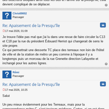
devient compliqué de se déplacer.
au
t
Chris69002
Passager
Cita
Re: Apaisement de la Presqu'île
17 mai 2026, 01:09
M
Je trouve l'idée pas mal que j'ai lu dans une revue de faire circuler la C13
e
s
et C18 par la rue du président Édouard Herriot qui changerait de sens le
s
site propre.
a
Ce qui permettrait une desserte TC place des terreaux non loin de l'hôtel
g
de ville et de la station de métro un peu comme à l'époque il y a
e
longtemps puis un morceau de la rue Grenette direction Lafayette et
n
o
inchangé pour les autres lignes.
n
au
l
t
Rémi
u
Passager
Cita
Re: Apaisement de la Presqu'île
17 mai 2026, 10:25
M
Salut
e
s
s
Un peu mieux évidemment pour les Terreaux, mais pour la
a
correspondance métro C, c'est toujours médiocre. Certes, si on est dans