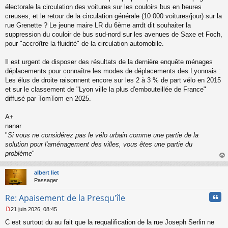
u
électorale la circulation des voitures sur les couloirs bus en heures
creuses, et le retour de la circulation générale (10 000 voitures/jour) sur la
rue Grenette ? Le jeune maire LR du 6ème arrdt dit souhaiter la
suppression du couloir de bus sud-nord sur les avenues de Saxe et Foch,
pour "accroître la fluidité" de la circulation automobile.
Il est urgent de disposer des résultats de la dernière enquête ménages
déplacements pour connaître les modes de déplacements des Lyonnais :
Les élus de droite raisonnent encore sur les 2 à 3 % de part vélo en 2015
et sur le classement de "Lyon ville la plus d'embouteillée de France"
diffusé par TomTom en 2025.
A+
nanar
"
Si vous ne considérez pas le vélo urbain comme une partie de la
solution pour l'aménagement des villes, vous êtes une partie du
problème
"
au
t
albert liet
Passager
Cita
Re: Apaisement de la Presqu'île
21 juin 2026, 08:45
M
C est surtout du au fait que la requalification de la rue Joseph Serlin ne
e