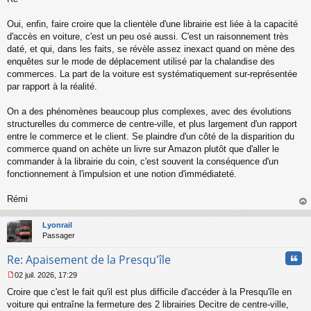
s
s
Oui, enfin, faire croire que la clientèle d'une librairie est liée à la capacité
a
d'accès en voiture, c'est un peu osé aussi. C'est un raisonnement très
g
daté, et qui, dans les faits, se révèle assez inexact quand on mène des
e
enquêtes sur le mode de déplacement utilisé par la chalandise des
n
o
commerces. La part de la voiture est systématiquement sur-représentée
n
par rapport à la réalité.
l
u
On a des phénomènes beaucoup plus complexes, avec des évolutions
structurelles du commerce de centre-ville, et plus largement d'un rapport
entre le commerce et le client. Se plaindre d'un côté de la disparition du
commerce quand on achète un livre sur Amazon plutôt que d'aller le
commander à la librairie du coin, c'est souvent la conséquence d'un
fonctionnement à l'impulsion et une notion d'immédiateté.
Rémi
au
t
Lyonrail
Passager
Cita
Re: Apaisement de la Presqu'île
02 juil. 2026, 17:29
M
Croire que c'est le fait qu'il est plus difficile d'accéder à la Presqu'île en
e
s
voiture qui entraîne la fermeture des 2 librairies Decitre de centre-ville,