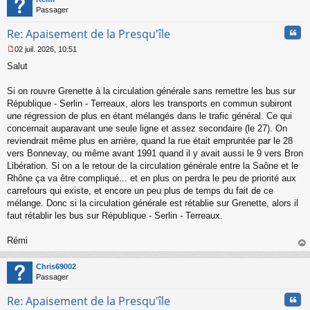
Passager
Cita
Re: Apaisement de la Presqu'île
02 juil. 2026, 10:51
M
Salut
e
s
s
Si on rouvre Grenette à la circulation générale sans remettre les bus sur
a
République - Serlin - Terreaux, alors les transports en commun subiront
g
une régression de plus en étant mélangés dans le trafic général. Ce qui
e
concernait auparavant une seule ligne et assez secondaire (le 27). On
n
o
reviendrait même plus en arrière, quand la rue était empruntée par le 28
n
vers Bonnevay, ou même avant 1991 quand il y avait aussi le 9 vers Bron
l
Libération. Si on a le retour de la circulation générale entre la Saône et le
u
Rhône ça va être compliqué... et en plus on perdra le peu de priorité aux
carrefours qui existe, et encore un peu plus de temps du fait de ce
mélange. Donc si la circulation générale est rétablie sur Grenette, alors il
faut rétablir les bus sur République - Serlin - Terreaux.
Rémi
au
t
Chris69002
Passager
Cita
Re: Apaisement de la Presqu'île