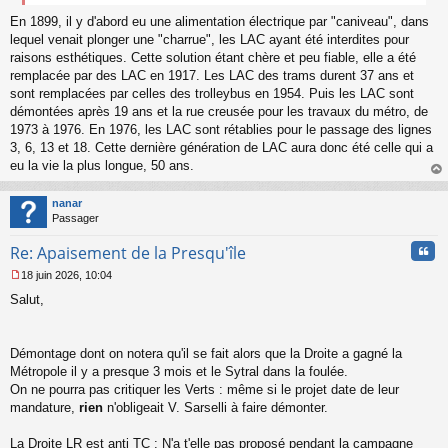
e
n
En 1899, il y d'abord eu une alimentation électrique par "caniveau", dans
o
lequel venait plonger une "charrue", les LAC ayant été interdites pour
n
raisons esthétiques. Cette solution étant chère et peu fiable, elle a été
l
remplacée par des LAC en 1917. Les LAC des trams durent 37 ans et
u
sont remplacées par celles des trolleybus en 1954. Puis les LAC sont
démontées après 19 ans et la rue creusée pour les travaux du métro, de
1973 à 1976. En 1976, les LAC sont rétablies pour le passage des lignes
3, 6, 13 et 18. Cette dernière génération de LAC aura donc été celle qui a
eu la vie la plus longue, 50 ans.
au
t
nanar
Passager
Cita
Re: Apaisement de la Presqu'île
18 juin 2026, 10:04
M
Salut,
e
s
s
a
Démontage dont on notera qu'il se fait alors que la Droite a gagné la
g
Métropole il y a presque 3 mois et le Sytral dans la foulée.
e
On ne pourra pas critiquer les Verts : même si le projet date de leur
n
o
mandature,
rien
n'obligeait V. Sarselli à faire démonter.
n
l
La Droite LR est anti TC : N'a t'elle pas proposé pendant la campagne