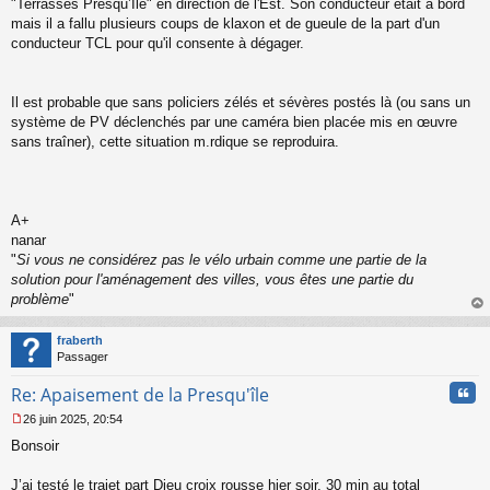
"Terrasses Presqu’Ile" en direction de l'Est. Son conducteur était à bord
mais il a fallu plusieurs coups de klaxon et de gueule de la part d'un
conducteur TCL pour qu'il consente à dégager.
Il est probable que sans policiers zélés et sévères postés là (ou sans un
système de PV déclenchés par une caméra bien placée mis en œuvre
sans traîner), cette situation m.rdique se reproduira.
A+
nanar
"
Si vous ne considérez pas le vélo urbain comme une partie de la
solution pour l'aménagement des villes, vous êtes une partie du
problème
"
au
t
fraberth
Passager
Cita
Re: Apaisement de la Presqu'île
26 juin 2025, 20:54
M
Bonsoir
e
s
s
J’ai testé le trajet part Dieu croix rousse hier soir, 30 min au total