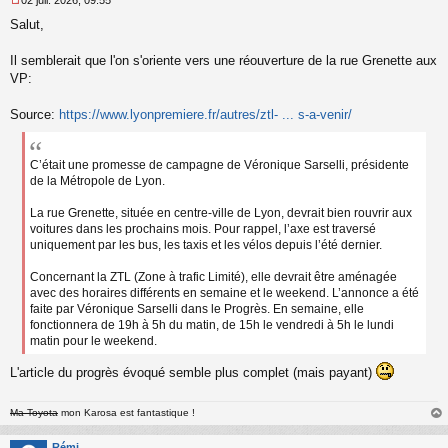
M
Salut,
e
s
s
Il semblerait que l'on s'oriente vers une réouverture de la rue Grenette aux
a
VP:
g
e
Source:
https://www.lyonpremiere.fr/autres/ztl- ... s-a-venir/
n
o
n
l
C’était une promesse de campagne de Véronique Sarselli, présidente
u
de la Métropole de Lyon.
La rue Grenette, située en centre-ville de Lyon, devrait bien rouvrir aux
voitures dans les prochains mois. Pour rappel, l’axe est traversé
uniquement par les bus, les taxis et les vélos depuis l’été dernier.
Concernant la ZTL (Zone à trafic Limité), elle devrait être aménagée
avec des horaires différents en semaine et le weekend. L’annonce a été
faite par Véronique Sarselli dans le Progrès. En semaine, elle
fonctionnera de 19h à 5h du matin, de 15h le vendredi à 5h le lundi
matin pour le weekend.
L'article du progrès évoqué semble plus complet (mais payant)
Ma Toyota
mon Karosa est fantastique !
au
t
Rémi