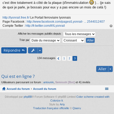
s
c'est être totalement à côté de la plaque (d'immatriculation
)... (je sais
a
de quoi je parle, je bossais pour eux y a pas encore un mois de celà !)
g
e
n
http://lyonrail.free.fr/
Le Portail ferroviaire lyonnais
o
Page Facebook :
http://www.facebook.com/pages/Lyonrail- ... 2544012407
n
Compte Twitter :
http://fr.twitter.com/#!/Lyonrail
l
au
u
t
Afficher les messages publiés depuis :
Trier par
Répondre
134 messages
1
2
3
Aller
Qui est en ligne ?
Utilisateurs parcourant ce forum :
antounin
,
Semrush [Bot]
et 41 invités
Accueil du forum
Accueil du forum
Développé par
phpBB
® Forum Software © phpBB Limited
Color scheme created with
Colorize It
.
Style by
Arty
Traduction française officielle
©
Qiaeru