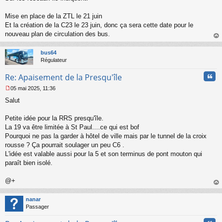
s
s
Mise en place de la ZTL le 21 juin
a
Et la création de la C23 le 23 juin, donc ça sera cette date pour le
g
nouveau plan de circulation des bus.
e
au
n
t
o
bus64
n
Régulateur
l
u
Cita
Re: Apaisement de la Presqu'île
05 mai 2025, 11:36
M
Salut
e
s
s
Petite idée pour la RRS presqu'île.
a
La 19 va être limitée à St Paul....ce qui est bof
g
Pourquoi ne pas la garder à hôtel de ville mais par le tunnel de la croix
e
rousse ? Ça pourrait soulager un peu C6 .
n
o
L'idée est valable aussi pour la 5 et son terminus de pont mouton qui
n
paraît bien isolé.
l
u
@+
au
t
nanar
Passager