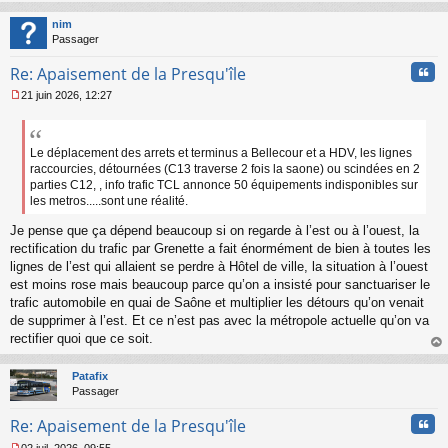
au
t
nim
Passager
Cita
Re: Apaisement de la Presqu'île
21 juin 2026, 12:27
M
e
s
s
Le déplacement des arrets et terminus a Bellecour et a HDV, les lignes
a
raccourcies, détournées (C13 traverse 2 fois la saone) ou scindées en 2
g
parties C12, , info trafic TCL annonce 50 équipements indisponibles sur
e
les metros.....sont une réalité.
n
o
Je pense que ça dépend beaucoup si on regarde à l’est ou à l’ouest, la
n
rectification du trafic par Grenette a fait énormément de bien à toutes les
l
lignes de l’est qui allaient se perdre à Hôtel de ville, la situation à l’ouest
u
est moins rose mais beaucoup parce qu’on a insisté pour sanctuariser le
trafic automobile en quai de Saône et multiplier les détours qu’on venait
de supprimer à l’est. Et ce n’est pas avec la métropole actuelle qu’on va
rectifier quoi que ce soit.
au
t
Patafix
Passager
Cita
Re: Apaisement de la Presqu'île
02 juil. 2026, 09:55