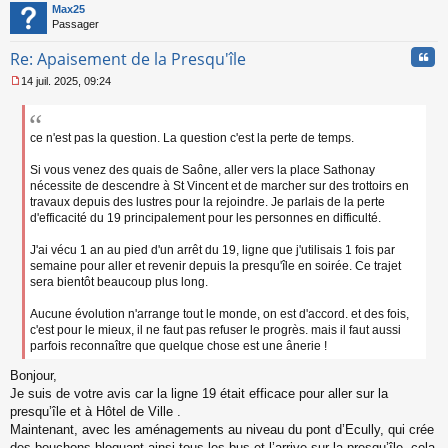
t
Max25
u
Passager
Cita
Re: Apaisement de la Presqu'île
14 juil. 2025, 09:24
M
e
s
s
ce n'est pas la question. La question c'est la perte de temps.
a
g
Si vous venez des quais de Saône, aller vers la place Sathonay
e
nécessite de descendre à St Vincent et de marcher sur des trottoirs en
n
travaux depuis des lustres pour la rejoindre. Je parlais de la perte
o
d'efficacité du 19 principalement pour les personnes en difficulté.
n
l
J'ai vécu 1 an au pied d'un arrêt du 19, ligne que j'utilisais 1 fois par
u
semaine pour aller et revenir depuis la presqu'île en soirée. Ce trajet
sera bientôt beaucoup plus long.
Aucune évolution n'arrange tout le monde, on est d'accord. et des fois,
c'est pour le mieux, il ne faut pas refuser le progrès. mais il faut aussi
parfois reconnaître que quelque chose est une ânerie !
Bonjour,
Je suis de votre avis car la ligne 19 était efficace pour aller sur la
presqu’île et à Hôtel de Ville .
Maintenant, avec les aménagements au niveau du pont d’Ecully, qui crée
des bouchons bloquant ainsi tous les bus et l’arrive sur la presqu’île, cela