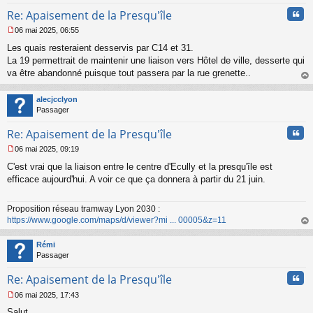
Cita
Re: Apaisement de la Presqu'île
06 mai 2025, 06:55
M
Les quais resteraient desservis par C14 et 31.
e
s
La 19 permettrait de maintenir une liaison vers Hôtel de ville, desserte qui
s
va être abandonné puisque tout passera par la rue grenette..
a
au
g
t
alecjcclyon
e
Passager
n
o
Cita
Re: Apaisement de la Presqu'île
n
l
06 mai 2025, 09:19
u
M
C'est vrai que la liaison entre le centre d'Ecully et la presqu'île est
e
s
efficace aujourd'hui. A voir ce que ça donnera à partir du 21 juin.
s
a
Proposition réseau tramway Lyon 2030 :
g
https://www.google.com/maps/d/viewer?mi ... 00005&z=11
e
n
au
o
t
Rémi
n
Passager
l
u
Cita
Re: Apaisement de la Presqu'île
06 mai 2025, 17:43
M
Salut
e