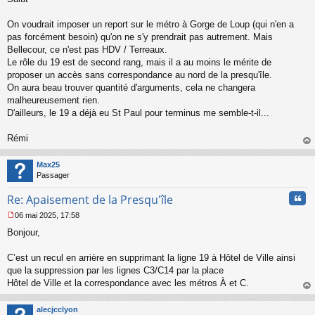
s
s
On voudrait imposer un report sur le métro à Gorge de Loup (qui n'en a
a
pas forcément besoin) qu'on ne s'y prendrait pas autrement. Mais
g
Bellecour, ce n'est pas HDV / Terreaux.
e
Le rôle du 19 est de second rang, mais il a au moins le mérite de
n
o
proposer un accès sans correspondance au nord de la presqu'île.
n
On aura beau trouver quantité d'arguments, cela ne changera
l
malheureusement rien.
u
D'ailleurs, le 19 a déjà eu St Paul pour terminus me semble-t-il...
Rémi
au
t
Max25
Passager
Cita
Re: Apaisement de la Presqu'île
06 mai 2025, 17:58
M
Bonjour,
e
s
s
C’est un recul en arrière en supprimant la ligne 19 à Hôtel de Ville ainsi
a
que la suppression par les lignes C3/C14 par la place
g
Hôtel de Ville et la correspondance avec les métros À et C.
e
au
n
t
o
alecjcclyon