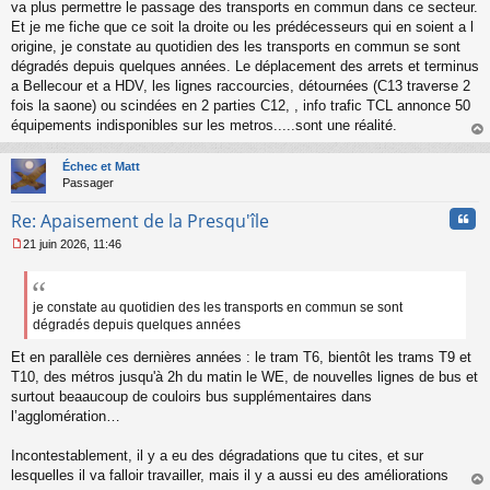
s
va plus permettre le passage des transports en commun dans ce secteur.
s
Et je me fiche que ce soit la droite ou les prédécesseurs qui en soient a l
a
origine, je constate au quotidien des les transports en commun se sont
g
dégradés depuis quelques années. Le déplacement des arrets et terminus
e
a Bellecour et a HDV, les lignes raccourcies, détournées (C13 traverse 2
n
o
fois la saone) ou scindées en 2 parties C12, , info trafic TCL annonce 50
n
équipements indisponibles sur les metros.....sont une réalité.
l
au
u
t
Échec et Matt
Passager
Cita
Re: Apaisement de la Presqu'île
21 juin 2026, 11:46
M
e
s
s
je constate au quotidien des les transports en commun se sont
a
dégradés depuis quelques années
g
e
Et en parallèle ces dernières années : le tram T6, bientôt les trams T9 et
n
T10, des métros jusqu'à 2h du matin le WE, de nouvelles lignes de bus et
o
surtout beaaucoup de couloirs bus supplémentaires dans
n
l’agglomération…
l
u
Incontestablement, il y a eu des dégradations que tu cites, et sur
lesquelles il va falloir travailler, mais il y a aussi eu des améliorations