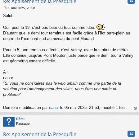
Cita
Re: Apaisement de la Presqu'île
05 mai 2025, 20:58
M
Salut,
e
s
s
Oui, pour la 19, c'est pas bête du tout comme idée.
a
D'autant que le demi tour terminus est facile grâce à l’îlot terre-plein au
g
centre de l'axe nord-sud au niveau du pont Morand.
e
n
o
Pour la 5, son terminus effectif, c'est Valmy, avec la station de métro.
n
Elle continue jusqu'au Pont Mouton juste parce que le demi tour à Valmy
l
est géométriquement difficile.
u
A+
nanar
"
Si vous ne considérez pas le vélo urbain comme une partie de la
solution pour l'aménagement des villes, vous êtes une partie du
problème
"
Dernière modification par
nanar
le 05 mai 2025, 21:53, modifié 1 fois.
au
t
Rémi
Passager
Cita
Re: Apaisement de la Presqu'île