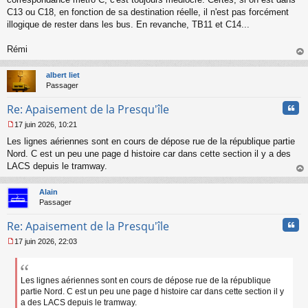
g
C13 ou C18, en fonction de sa destination réelle, il n'est pas forcément
e
illogique de rester dans les bus. En revanche, TB11 et C14...
n
o
n
Rémi
l
au
u
t
albert liet
Passager
Cita
Re: Apaisement de la Presqu'île
17 juin 2026, 10:21
M
Les lignes aériennes sont en cours de dépose rue de la république partie
e
s
Nord. C est un peu une page d histoire car dans cette section il y a des
s
LACS depuis le tramway.
a
au
g
t
Alain
e
Passager
n
o
Cita
Re: Apaisement de la Presqu'île
n
l
17 juin 2026, 22:03
u
M
e
s
s
Les lignes aériennes sont en cours de dépose rue de la république
a
partie Nord. C est un peu une page d histoire car dans cette section il y
g
a des LACS depuis le tramway.