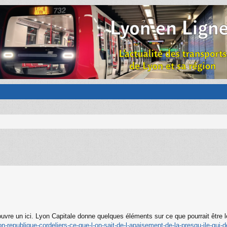
n ouvre un ici. Lyon Capitale donne quelques éléments sur ce que pourrait être
yon-republique-cordeliers-ce-que-l-on-sait-de-l-apaisement-de-la-presqu-ile-qui