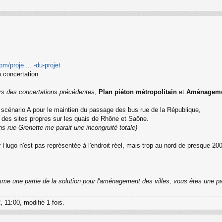
om/proje ... -du-projet
a concertation.
 lors des concertations précédentes
,
Plan piéton métropolitain
et
Aménagemen
le scénario A pour le maintien du passage des bus rue de la République,
é des sites propres sur les quais de Rhône et Saône.
ns rue Grenette me parait une incongruité totale)
r Hugo n'est pas représentée à l'endroit réel, mais trop au nord de presque 20
me une partie de la solution pour l'aménagement des villes, vous êtes une pa
, 11:00, modifié 1 fois.