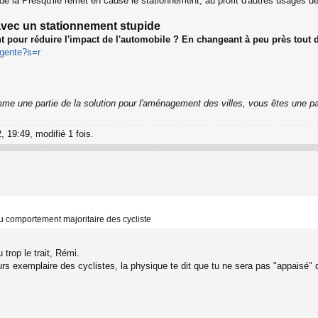
e la Presqu'ile remet en cause le stationnement, au profit d'autres usages de 
e avec un stationnement stupide
t pour réduire l'impact de l'automobile ? En changeant à peu près tout d
igente?s=r
me une partie de la solution pour l'aménagement des villes, vous êtes une pa
2, 19:49, modifié 1 fois.
u comportement majoritaire des cycliste
trop le trait, Rémi.
exemplaire des cyclistes, la physique te dit que tu ne sera pas "appaisé" de