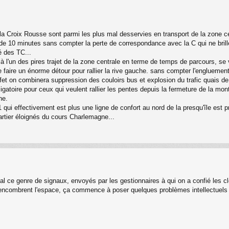
Croix Rousse sont parmi les plus mal desservies en transport de la zone cent
 de 10 minutes sans compter la perte de correspondance avec la C qui ne brill
té des TC...
jà l'un des pires trajet de la zone centrale en terme de temps de parcours, se 
faire un énorme détour pour rallier la rive gauche. sans compter l'engluement 
effet on combinera suppression des couloirs bus et explosion du trafic quais
igatoire pour ceux qui veulent rallier les pentes depuis la fermeture de la mon
ne.
1 qui effectivement est plus une ligne de confort au nord de la presqu'île est 
rtier éloignés du cours Charlemagne...
al ce genre de signaux, envoyés par les gestionnaires à qui on a confié les cl
 encombrent l'espace, ça commence à poser quelques problèmes intellectuels