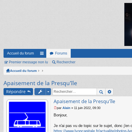
Accueil du forum
Forums
Premier message non lu
ac
Rechercher
Accueil du forum
co
ur
Apaisement de la Presqu'île
ci
Répondre
s
Apaisement de la Presqu'île
par
Alain
»
11 juin 2022, 09:30
M
Bonjour,
e
s
s
Je n'ai pas vu de topic sur le sujet, donc j'e
a
https://www.lyoncapitale.fr/actualite/photos-l