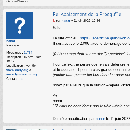
Gerland/Jaurès
u
Re: Apaisement de la Presqu'île
par
nanar
»
11 juin 2022, 10:44
M
Salut
e
s
s
Le site officiel :
https://jeparticipe.grandlyon.c
nanar
a
Il sera activé le 20/06 avec le démarrage de l
Passager
g
e
Messages :
11754
(
j'ai beaucoup écrit sur ce site "je participe"
n
Inscription :
15 nov. 2004,
o
10:07
n
Pour celle-ci, je pense que je vais défendre 
Localisation :
lyon 6è -
l
et le scénario B pour la plus grande continuit
www.darly.org
&
u
www.lyonmetro.org
(vouloir faire passer les bus dans les deux se
Contact :
o
notez par ailleurs que la station Ampère Victo
nt
ac
A+
te
nanar
r
n
"Si vous ne considérez pas le vélo urbain com
a
n
Dernière modification par
nanar
le 11 juin 2022
ar