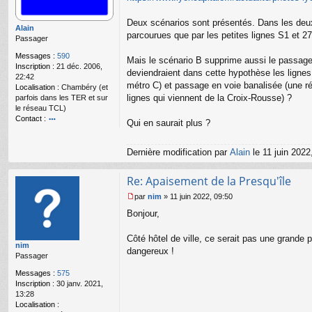
g
e
Deux scénarios sont présentés. Dans les deux 
n
Alain
o
parcourues que par les petites lignes S1 et 27.
Passager
n
l
Messages :
590
Mais le scénario B supprime aussi le passage 
u
Inscription :
21 déc. 2006,
deviendraient dans cette hypothèse les ligne
22:42
métro C) et passage en voie banalisée (une r
Localisation :
Chambéry (et
lignes qui viennent de la Croix-Rousse) ?
parfois dans les TER et sur
le réseau TCL)
Contact :
Qui en saurait plus ?
o
nt
ac
Dernière modification par
Alain
le 11 juin 2022
te
r
Re: Apaisement de la Presqu'île
Al
ai
par
nim
»
11 juin 2022, 09:50
n
M
Bonjour,
e
s
s
Côté hôtel de ville, ce serait pas une grande 
nim
a
dangereux !
Passager
g
e
Messages :
575
n
Inscription :
30 janv. 2021,
o
13:28
n
Localisation :
l