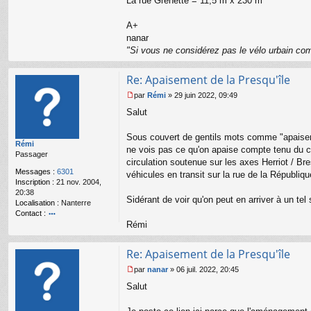
La rue Grenette = 11,5 m x 230 m
te
r
n
A+
a
nanar
n
"Si vous ne considérez pas le vélo urbain com
ar
Re: Apaisement de la Presqu'île
par
Rémi
»
29 juin 2022, 09:49
M
Salut
e
s
s
Sous couvert de gentils mots comme "apaiser", 
Rémi
a
ne vois pas ce qu'on apaise compte tenu du co
Passager
g
circulation soutenue sur les axes Herriot / Bre
e
Messages :
6301
véhicules en transit sur la rue de la Républiqu
n
Inscription :
21 nov. 2004,
o
20:38
n
Sidérant de voir qu'on peut en arriver à un tel
Localisation :
Nanterre
l
Contact :
u
Rémi
o
nt
ac
Re: Apaisement de la Presqu'île
te
r
par
nanar
»
06 juil. 2022, 20:45
M
R
Salut
e
é
s
m
s
i