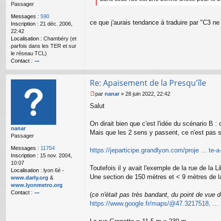
o
Passager
n
l
Messages :
590
ce que j'aurais tendance à traduire par "C3 ne
u
Inscription :
21 déc. 2006,
22:42
Localisation :
Chambéry (et
parfois dans les TER et sur
le réseau TCL)
Contact :
o
nt
Re: Apaisement de la Presqu'île
ac
te
par
nanar
»
28 juin 2022, 22:42
r
M
Salut
Al
e
ai
s
n
s
On dirait bien que c'est l'idée du scénario B :
nanar
a
Mais que les 2 sens y passent, ce n'est pas sim
Passager
g
e
Messages :
11754
https://jeparticipe.grandlyon.com/proje ... te-a
n
Inscription :
15 nov. 2004,
o
10:07
n
Toutefois il y avait l'exemple de la rue de la
Localisation :
lyon 6è -
l
Une section de 150 mètres et < 9 mètres de l
www.darly.org
&
u
www.lyonmetro.org
Contact :
(
ce n'était pas très bandant, du point de vue de
o
https://www.google.fr/maps/@47.3217518, ...
nt
ac