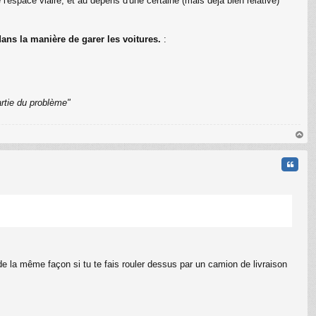
l'espace viaire, et au dépens d'une certaine (mais déjà bien relative)
ans la manière de garer les voitures.
:
C
rtie du problème"
au
t
Citati
 la même façon si tu te fais rouler dessus par un camion de livraison