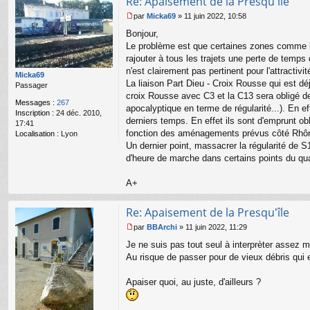
Re: Apaisement de la Presqu'île
par
Micka69
»
11 juin 2022, 10:58
M
Bonjour,
e
s
Le problème est que certaines zones comme la 
s
rajouter à tous les trajets une perte de temps
a
n'est clairement pas pertinent pour l'attractivi
Micka69
g
La liaison Part Dieu - Croix Rousse qui est dé
Passager
e
croix Rousse avec C3 et la C13 sera obligé de 
n
Messages :
267
o
apocalyptique en terme de régularité...). En 
Inscription :
24 déc. 2010,
n
derniers temps. En effet ils sont d'emprunt obl
17:41
l
fonction des aménagements prévus côté Rhô
Localisation :
Lyon
u
Un dernier point, massacrer la régularité de S
d'heure de marche dans certains points du qua
A+
Re: Apaisement de la Presqu'île
par
BBArchi
»
11 juin 2022, 11:29
M
Je ne suis pas tout seul à interprèter assez m
e
s
Au risque de passer pour de vieux débris qui
s
a
Apaiser quoi, au juste, d'ailleurs ?
g
e
n