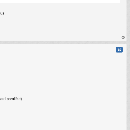
lus.
C
au
t
Citati
rd parallèle).
C