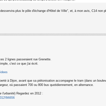
 desservira plus le pôle d'échange d'Hôtel de Ville", et, à mon avis, C14 non p
 ces 2 lignes passeraient rue Grenette.
ple, c'est ce que j'ai écrit.
-idees
 Liberté à Dijon, avant que sa piétonisation accompagne le tram (dans un bouleva
argeur, où passaient 700 ou 800 bus quotidiennement, en alternance.
 l'urbanité
) Regardez en 2012 :
 312!8i6656