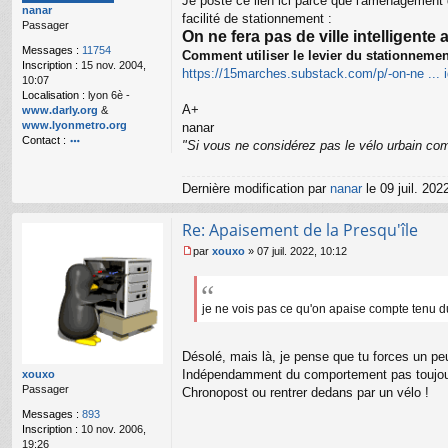
Je poste ce lien ici parce que l'aménagement d
nanar
a
facilité de stationnement :
Passager
g
On ne fera pas de ville intelligent
e
Messages :
11754
Comment utiliser le levier du stationnemen
n
Inscription :
15 nov. 2004,
o
https://15marches.substack.com/p/-on-ne ... 
10:07
n
Localisation :
lyon 6è -
l
A+
www.darly.org
&
u
www.lyonmetro.org
nanar
Contact :
"Si vous ne considérez pas le vélo urbain com
o
nt
Dernière modification par
nanar
le 09 juil. 202
ac
te
r
Re: Apaisement de la Presqu'île
n
a
par
xouxo
»
07 juil. 2022, 10:12
M
n
e
ar
s
s
je ne vois pas ce qu'on apaise compte tenu d
a
g
e
Désolé, mais là, je pense que tu forces un peu 
n
Indépendamment du comportement pas toujours 
xouxo
o
Passager
Chronopost ou rentrer dedans par un vélo !
n
l
Messages :
893
u
Inscription :
10 nov. 2006,
19:26