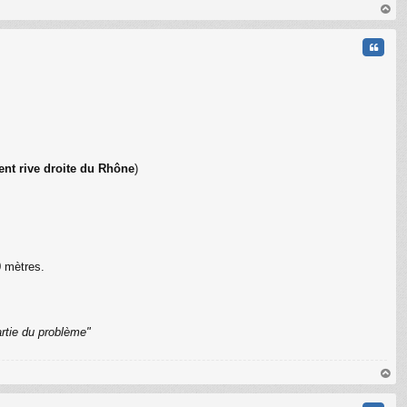
au
t
Citati
t rive droite du Rhône
)
C
0 mètres.
rtie du problème"
au
t