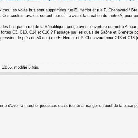
cas, les voies bus sont supprimées rue E. Herriot et rue P. Chenavard / Bres
 Ces couloirs avaient surtout leur utilité avant la création du métro A, pour p
des bus par la rue de la République, conçu avec l'ouverture du métro A pour 
s fortes C3, C13, C14 et C18 ? Passage par les quais de Saône et Grenette p
égression de près de 50 ans) rue E. Herriot et P. Chenavard pour C13 et C18
, 13:56, modifié 5 fois.
perte d’avoir à marcher jusqu’aux quais (quitte à manger un bout de la place po