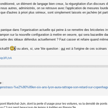
onditionné, un élément de langage bien creux, la régurgitation d'un discours
 nous autres, administrés, on se retrouve avec l'application de mesures lou
ue d'autres à priori plus sérieux, sont simplement laissés en jachère (et parte
panique dans l'organisation actuelle qui peine à se remettre des bricoleries in
mpon sur la nouvelle configuration à mettre en oeuvre, qui sera bazardée da
pas partie des idéaux défendus actuellement ? Faut casser et refaire quand mêm
Micka69
ou alors, si, une 'tite question :
qui
est à l'origine de ces scénars
1jNp3FLhA
e :
n-lungenstrass-%e2%80%89en-six-ans-lyon-aura-rattrape-son-retard-sur-cope
ont Maréchal-Juin, dont la perte d’usage pour les voitures, vu la densité de ponts d
us C3 qui perd beaucoup de temps à tortiller en Presqu’île.