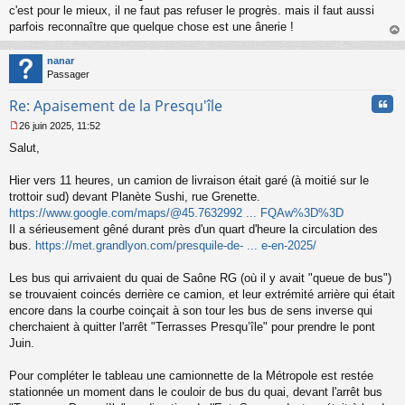
c'est pour le mieux, il ne faut pas refuser le progrès. mais il faut aussi
parfois reconnaître que quelque chose est une ânerie !
au
t
nanar
Passager
Cita
Re: Apaisement de la Presqu'île
26 juin 2025, 11:52
M
Salut,
e
s
s
Hier vers 11 heures, un camion de livraison était garé (à moitié sur le
a
trottoir sud) devant Planète Sushi, rue Grenette.
g
https://www.google.com/maps/@45.7632992 ... FQAw%3D%3D
e
Il a sérieusement gêné durant près d'un quart d'heure la circulation des
n
o
bus.
https://met.grandlyon.com/presquile-de- ... e-en-2025/
n
l
Les bus qui arrivaient du quai de Saône RG (où il y avait "queue de bus")
u
se trouvaient coincés derrière ce camion, et leur extrémité arrière qui était
encore dans la courbe coinçait à son tour les bus de sens inverse qui
cherchaient à quitter l'arrêt "Terrasses Presqu’île" pour prendre le pont
Juin.
Pour compléter le tableau une camionnette de la Métropole est restée
stationnée un moment dans le couloir de bus du quai, devant l'arrêt bus