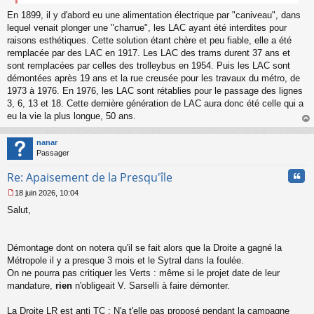
e
n
En 1899, il y d'abord eu une alimentation électrique par "caniveau", dans
o
lequel venait plonger une "charrue", les LAC ayant été interdites pour
n
raisons esthétiques. Cette solution étant chère et peu fiable, elle a été
l
remplacée par des LAC en 1917. Les LAC des trams durent 37 ans et
u
sont remplacées par celles des trolleybus en 1954. Puis les LAC sont
démontées après 19 ans et la rue creusée pour les travaux du métro, de
1973 à 1976. En 1976, les LAC sont rétablies pour le passage des lignes
3, 6, 13 et 18. Cette dernière génération de LAC aura donc été celle qui a
eu la vie la plus longue, 50 ans.
au
t
nanar
Passager
Cita
Re: Apaisement de la Presqu'île
18 juin 2026, 10:04
M
Salut,
e
s
s
a
Démontage dont on notera qu'il se fait alors que la Droite a gagné la
g
Métropole il y a presque 3 mois et le Sytral dans la foulée.
e
On ne pourra pas critiquer les Verts : même si le projet date de leur
n
o
mandature,
rien
n'obligeait V. Sarselli à faire démonter.
n
l
La Droite LR est anti TC : N'a t'elle pas proposé pendant la campagne