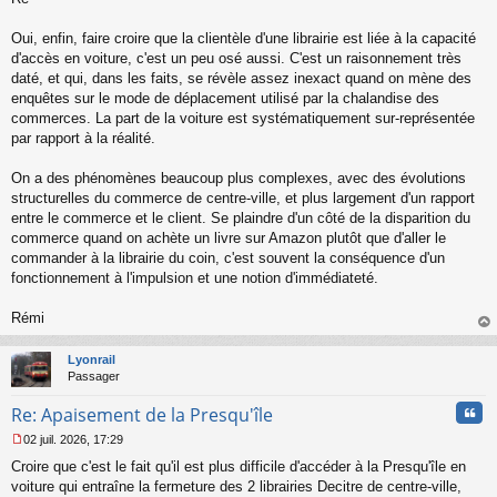
s
s
Oui, enfin, faire croire que la clientèle d'une librairie est liée à la capacité
a
d'accès en voiture, c'est un peu osé aussi. C'est un raisonnement très
g
daté, et qui, dans les faits, se révèle assez inexact quand on mène des
e
enquêtes sur le mode de déplacement utilisé par la chalandise des
n
o
commerces. La part de la voiture est systématiquement sur-représentée
n
par rapport à la réalité.
l
u
On a des phénomènes beaucoup plus complexes, avec des évolutions
structurelles du commerce de centre-ville, et plus largement d'un rapport
entre le commerce et le client. Se plaindre d'un côté de la disparition du
commerce quand on achète un livre sur Amazon plutôt que d'aller le
commander à la librairie du coin, c'est souvent la conséquence d'un
fonctionnement à l'impulsion et une notion d'immédiateté.
Rémi
au
t
Lyonrail
Passager
Cita
Re: Apaisement de la Presqu'île
02 juil. 2026, 17:29
M
Croire que c'est le fait qu'il est plus difficile d'accéder à la Presqu'île en
e
s
voiture qui entraîne la fermeture des 2 librairies Decitre de centre-ville,