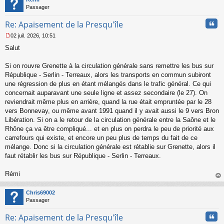
Passager
Cita
Re: Apaisement de la Presqu'île
02 juil. 2026, 10:51
M
Salut
e
s
s
Si on rouvre Grenette à la circulation générale sans remettre les bus sur
a
République - Serlin - Terreaux, alors les transports en commun subiront
g
une régression de plus en étant mélangés dans le trafic général. Ce qui
e
concernait auparavant une seule ligne et assez secondaire (le 27). On
n
o
reviendrait même plus en arrière, quand la rue était empruntée par le 28
n
vers Bonnevay, ou même avant 1991 quand il y avait aussi le 9 vers Bron
l
Libération. Si on a le retour de la circulation générale entre la Saône et le
u
Rhône ça va être compliqué... et en plus on perdra le peu de priorité aux
carrefours qui existe, et encore un peu plus de temps du fait de ce
mélange. Donc si la circulation générale est rétablie sur Grenette, alors il
faut rétablir les bus sur République - Serlin - Terreaux.
Rémi
au
t
Chris69002
Passager
Cita
Re: Apaisement de la Presqu'île