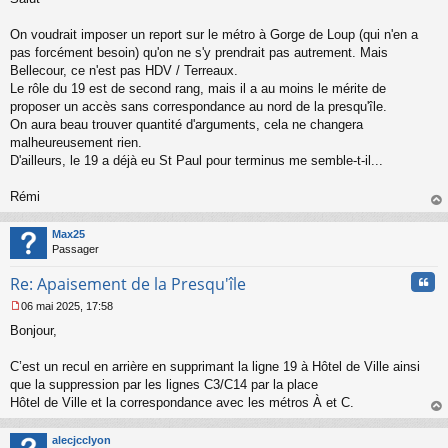
s
s
On voudrait imposer un report sur le métro à Gorge de Loup (qui n'en a
a
pas forcément besoin) qu'on ne s'y prendrait pas autrement. Mais
g
Bellecour, ce n'est pas HDV / Terreaux.
e
Le rôle du 19 est de second rang, mais il a au moins le mérite de
n
o
proposer un accès sans correspondance au nord de la presqu'île.
n
On aura beau trouver quantité d'arguments, cela ne changera
l
malheureusement rien.
u
D'ailleurs, le 19 a déjà eu St Paul pour terminus me semble-t-il...
Rémi
au
t
Max25
Passager
Cita
Re: Apaisement de la Presqu'île
06 mai 2025, 17:58
M
Bonjour,
e
s
s
C’est un recul en arrière en supprimant la ligne 19 à Hôtel de Ville ainsi
a
que la suppression par les lignes C3/C14 par la place
g
Hôtel de Ville et la correspondance avec les métros À et C.
e
au
n
t
o
alecjcclyon