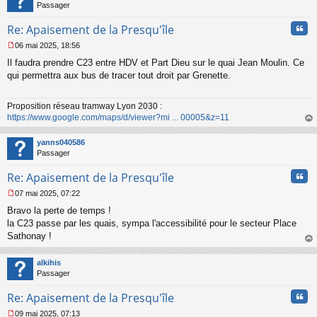
n
Passager
l
u
Cita
Re: Apaisement de la Presqu'île
06 mai 2025, 18:56
M
Il faudra prendre C23 entre HDV et Part Dieu sur le quai Jean Moulin. Ce
e
s
qui permettra aux bus de tracer tout droit par Grenette.
s
a
Proposition réseau tramway Lyon 2030 :
g
https://www.google.com/maps/d/viewer?mi ... 00005&z=11
e
n
au
o
t
yanns040586
n
Passager
l
u
Cita
Re: Apaisement de la Presqu'île
07 mai 2025, 07:22
M
Bravo la perte de temps !
e
s
la C23 passe par les quais, sympa l'accessibilité pour le secteur Place
s
Sathonay !
a
au
g
t
alkihis
e
Passager
n
o
Cita
Re: Apaisement de la Presqu'île
n
l
09 mai 2025, 07:13