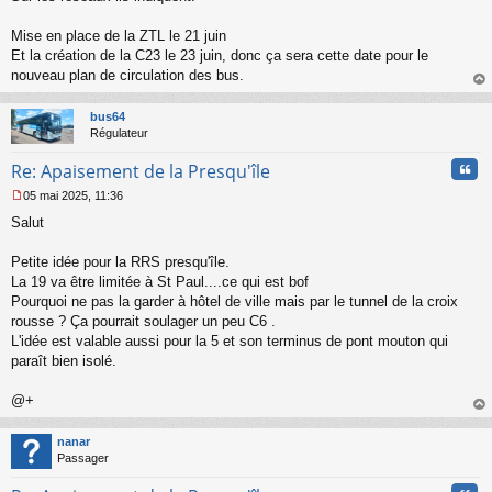
s
s
Mise en place de la ZTL le 21 juin
a
Et la création de la C23 le 23 juin, donc ça sera cette date pour le
g
nouveau plan de circulation des bus.
e
au
n
t
o
bus64
n
Régulateur
l
u
Cita
Re: Apaisement de la Presqu'île
05 mai 2025, 11:36
M
Salut
e
s
s
Petite idée pour la RRS presqu'île.
a
La 19 va être limitée à St Paul....ce qui est bof
g
Pourquoi ne pas la garder à hôtel de ville mais par le tunnel de la croix
e
rousse ? Ça pourrait soulager un peu C6 .
n
o
L'idée est valable aussi pour la 5 et son terminus de pont mouton qui
n
paraît bien isolé.
l
u
@+
au
t
nanar
Passager