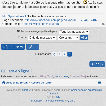
s
c'est être totalement à côté de la plaque (d'immatriculation
)... (je sais
a
de quoi je parle, je bossais pour eux y a pas encore un mois de celà !)
g
e
n
http://lyonrail.free.fr/
Le Portail ferroviaire lyonnais
o
Page Facebook :
http://www.facebook.com/pages/Lyonrail- ... 2544012407
n
Compte Twitter :
http://fr.twitter.com/#!/Lyonrail
l
au
u
t
Afficher les messages publiés depuis :
Trier par
Répondre
134 messages
1
2
3
Aller
Qui est en ligne ?
Utilisateurs parcourant ce forum :
Bing [Bot]
,
french_alex
,
Google [Bot]
et 8 invités
Accueil du forum
Accueil du forum
Développé par
phpBB
® Forum Software © phpBB Limited
Color scheme created with
Colorize It
.
Style by
Arty
Traduction française officielle
©
Qiaeru