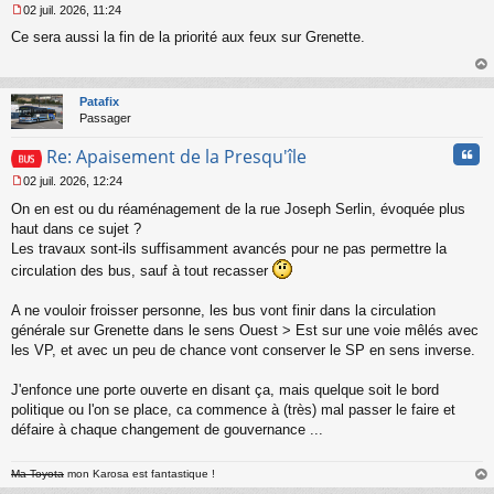
02 juil. 2026, 11:24
M
Ce sera aussi la fin de la priorité aux feux sur Grenette.
e
s
s
au
a
t
Patafix
g
Passager
e
n
Cita
Re: Apaisement de la Presqu'île
o
n
02 juil. 2026, 12:24
l
M
u
On en est ou du réaménagement de la rue Joseph Serlin, évoquée plus
e
s
haut dans ce sujet ?
s
Les travaux sont-ils suffisamment avancés pour ne pas permettre la
a
circulation des bus, sauf à tout recasser
g
e
A ne vouloir froisser personne, les bus vont finir dans la circulation
n
o
générale sur Grenette dans le sens Ouest > Est sur une voie mêlés avec
n
les VP, et avec un peu de chance vont conserver le SP en sens inverse.
l
u
J'enfonce une porte ouverte en disant ça, mais quelque soit le bord
politique ou l'on se place, ca commence à (très) mal passer le faire et
défaire à chaque changement de gouvernance ...
Ma Toyota
mon Karosa est fantastique !
au