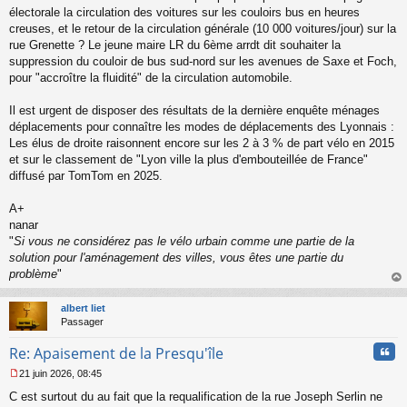
u
électorale la circulation des voitures sur les couloirs bus en heures
creuses, et le retour de la circulation générale (10 000 voitures/jour) sur la
rue Grenette ? Le jeune maire LR du 6ème arrdt dit souhaiter la
suppression du couloir de bus sud-nord sur les avenues de Saxe et Foch,
pour "accroître la fluidité" de la circulation automobile.
Il est urgent de disposer des résultats de la dernière enquête ménages
déplacements pour connaître les modes de déplacements des Lyonnais :
Les élus de droite raisonnent encore sur les 2 à 3 % de part vélo en 2015
et sur le classement de "Lyon ville la plus d'embouteillée de France"
diffusé par TomTom en 2025.
A+
nanar
"
Si vous ne considérez pas le vélo urbain comme une partie de la
solution pour l'aménagement des villes, vous êtes une partie du
problème
"
au
t
albert liet
Passager
Cita
Re: Apaisement de la Presqu'île
21 juin 2026, 08:45
M
C est surtout du au fait que la requalification de la rue Joseph Serlin ne
e