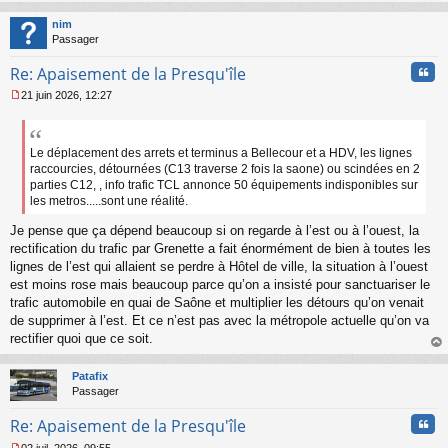
au
t
nim
Passager
Cita
Re: Apaisement de la Presqu'île
21 juin 2026, 12:27
M
e
s
s
Le déplacement des arrets et terminus a Bellecour et a HDV, les lignes
a
raccourcies, détournées (C13 traverse 2 fois la saone) ou scindées en 2
g
parties C12, , info trafic TCL annonce 50 équipements indisponibles sur
e
les metros.....sont une réalité.
n
o
Je pense que ça dépend beaucoup si on regarde à l’est ou à l’ouest, la
n
rectification du trafic par Grenette a fait énormément de bien à toutes les
l
lignes de l’est qui allaient se perdre à Hôtel de ville, la situation à l’ouest
u
est moins rose mais beaucoup parce qu’on a insisté pour sanctuariser le
trafic automobile en quai de Saône et multiplier les détours qu’on venait
de supprimer à l’est. Et ce n’est pas avec la métropole actuelle qu’on va
rectifier quoi que ce soit.
au
t
Patafix
Passager
Cita
Re: Apaisement de la Presqu'île
02 juil. 2026, 09:55