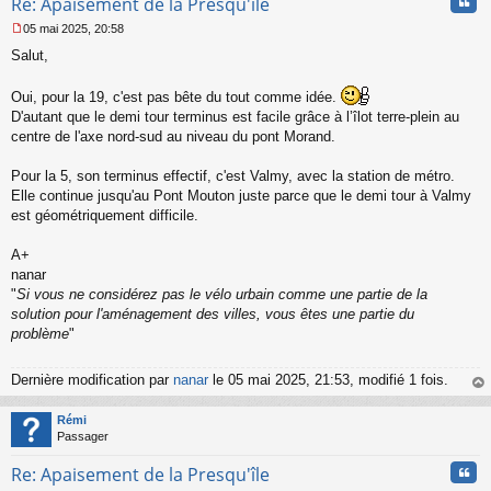
Cita
Re: Apaisement de la Presqu'île
05 mai 2025, 20:58
M
Salut,
e
s
s
Oui, pour la 19, c'est pas bête du tout comme idée.
a
D'autant que le demi tour terminus est facile grâce à l’îlot terre-plein au
g
centre de l'axe nord-sud au niveau du pont Morand.
e
n
o
Pour la 5, son terminus effectif, c'est Valmy, avec la station de métro.
n
Elle continue jusqu'au Pont Mouton juste parce que le demi tour à Valmy
l
est géométriquement difficile.
u
A+
nanar
"
Si vous ne considérez pas le vélo urbain comme une partie de la
solution pour l'aménagement des villes, vous êtes une partie du
problème
"
Dernière modification par
nanar
le 05 mai 2025, 21:53, modifié 1 fois.
au
t
Rémi
Passager
Cita
Re: Apaisement de la Presqu'île