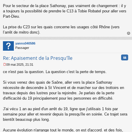
u
M
Pour le secteur de la place Sathonay, pas vraiment de changement : il y
e
s
a toujours la possibilité de prendre le C13 à Tobie Robatel pour aller vers
s
Part-Dieu.
a
g
La prise du C23 sur les quais concerne les usages côté Rhône (vers
e
l’arrêt de métro donc).
n
o
au
n
t
yanns040586
l
Passager
u
Cita
Re: Apaisement de la Presqu'île
09 mai 2025, 21:31
M
ce n'est pas la question. La question c'est la perte de temps.
e
s
s
Si vous venez des quais de Saône, aller vers la place Sathonay
a
nécessite de descendre à St Vincent et de marcher sur des trottoirs en
g
travaux depuis des lustres pour la rejoindre. Je parlais de la perte
e
d'efficacité du 19 principalement pour les personnes en difficulté.
n
o
n
J'ai vécu 1 an au pied d'un arrêt du 19, ligne que j'utilisais 1 fois par
l
semaine pour aller et revenir depuis la presqu'île en soirée. Ce trajet sera
u
bientôt beaucoup plus long.
Aucune évolution n'arrange tout le monde, on est d'accord. et des fois,