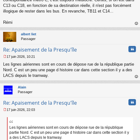
g
C13 ou C18, en fonction de sa destination réelle, il n'est pas forcément
e
illogique de rester dans les bus. En revanche, TB11 et C14...
n
o
n
Rémi
l
au
u
t
albert liet
Passager
Cita
Re: Apaisement de la Presqu'île
17 juin 2026, 10:21
M
Les lignes aériennes sont en cours de dépose rue de la république partie
e
s
Nord. C est un peu une page d histoire car dans cette section il y a des
s
LACS depuis le tramway.
a
au
g
t
Alain
e
Passager
n
o
Cita
Re: Apaisement de la Presqu'île
n
l
17 juin 2026, 22:03
u
M
e
s
s
Les lignes aériennes sont en cours de dépose rue de la république
a
partie Nord. C est un peu une page d histoire car dans cette section il y
g
a des LACS depuis le tramway.