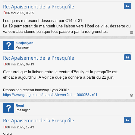
Cita
Re: Apaisement de la Presqu'île
06 mai 2025, 06:55
M
Les quais resteraient desservis par C14 et 31.
e
s
La 19 permettrait de maintenir une liaison vers Hôtel de ville, desserte qui
s
va être abandonné puisque tout passera par la rue grenette..
a
au
g
t
alecjcclyon
e
Passager
n
o
Cita
Re: Apaisement de la Presqu'île
n
l
06 mai 2025, 09:19
u
M
C'est vrai que la liaison entre le centre d'Ecully et la presqu'île est
e
s
efficace aujourd'hui. A voir ce que ça donnera à partir du 21 juin.
s
a
Proposition réseau tramway Lyon 2030 :
g
https://www.google.com/maps/d/viewer?mi ... 00005&z=11
e
n
au
o
t
Rémi
n
Passager
l
u
Cita
Re: Apaisement de la Presqu'île
06 mai 2025, 17:43
M
Salut
e