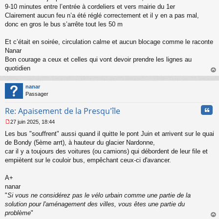
a
9-10 minutes entre l’entrée à cordeliers et vers mairie du 1er
g
Clairement aucun feu n’a été réglé correctement et il y en a pas mal,
e
donc en gros le bus s’arrête tout les 50 m
n
o
n
Et c’était en soirée, circulation calme et aucun blocage comme le raconte
l
Nanar
u
Bon courage a ceux et celles qui vont devoir prendre les lignes au
quotidien
au
t
nanar
Passager
Cita
Re: Apaisement de la Presqu'île
27 juin 2025, 18:44
M
Les bus "souffrent" aussi quand il quitte le pont Juin et arrivent sur le quai
e
s
de Bondy (5ème arrt), à hauteur du glacier Nardonne,
s
car il y a toujours des voitures (ou camions) qui débordent de leur file et
a
empiètent sur le couloir bus, empêchant ceux-ci d'avancer.
g
e
A+
n
o
nanar
n
"
Si vous ne considérez pas le vélo urbain comme une partie de la
l
solution pour l'aménagement des villes, vous êtes une partie du
u
problème
"