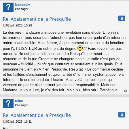
t
Nonopoly
Passager
Cita
Re: Apaisement de la Presqu'île
02 juil. 2026, 15:28
M
La dernière mandature a imposé une révolution sans étude. Et ohhhh,
e
s
bizarrement, tous ceux qui n'admettent pas leur erreur parle d'un retour en
s
arrière inadmissible. Mais fichtre, à quel moment on se pose du bénéfice
a
pour l'UTILISATEUR au détriment du dogme
?? Faire revenir les bus
g
rue de la Ré est juste indispensable. La Presqu'île se meurt. La
e
réouverture de la rue Grenette ne changera rien si le trafic n'est pas de
n
o
nouveau « fluidifié » plutôt que contraint et restreient sur les quais. Plus
n
personne ne vient en VP en Presqu'île. Résultat ? Le commerce décline
l
et les faillites s'enchaînent et qu'on arrête d'incriminer systématiquement
u
Internet... le dernier en date, Decitre. Mais voilà, les politiques qui
viennent de perdre n'admettront jamais leur responsabilité. Mais non,
Madame, je vous jure, je n'ai rien fait. Mais oui, bien sûr ! Pathétique
au
t
Rémi
Passager
Cita
Re: Apaisement de la Presqu'île
02 juil. 2026, 16:11
M
Re
e