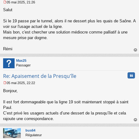
05 mai 2025, 21:26
M
Salut
e
s
s
Si le 19 passe par le tunnel, alors il ne dessert plus les quais de Saône. A
a
voir sur l'usage actuel de la ligne.
g
Mais bon, c'est chercher une solution médiocre comme palliatif à une
e
mesure prise par dogme.
n
o
n
Rémi
l
au
u
t
Max25
Passager
Cita
Re: Apaisement de la Presqu'île
05 mai 2025, 22:22
M
Bonjour,
e
s
s
Il est fort dommageable que la ligne 19 soit maintenant stoppé à saint
a
Paul.
g
C’est privé les usagers actuels d’une dessert de la presqu’île et cela
e
rajoute une correspondance.
n
o
au
n
t
bus64
l
Régulateur
u