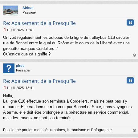
au
t
Airbus
Passager
Cita
Re: Apaisement de la Presqu'île
11 juil. 2025, 12:01
M
On voit régulièrement les autobus de la ligne de trolleybus C18 circuler
e
s
rue de Bonnel entre le quai du Rhône et le cours de la Liberté avec une
s
girouette marquée Cordeliers ?
a
Qu'est-ce que ça signifie ?
g
au
e
t
n
pitou
o
Passager
n
Cita
l
Re: Apaisement de la Presqu'île
u
11 juil. 2025, 13:41
M
Hello,
e
s
La ligne C18 effectue son terminus à Cordeliers, mais ne peut pas s'y
s
retourner. Elle va donc se retourner par Bonnel et Saxe, sans voyageurs.
a
A terme, elle doit être prolongée à la préfecture en service commercial,
g
mais les travaux ne sont pas terminés.
e
n
o
Passionné par les mobilités urbaines, l'urbanisme et l'infographie.
n
au
l