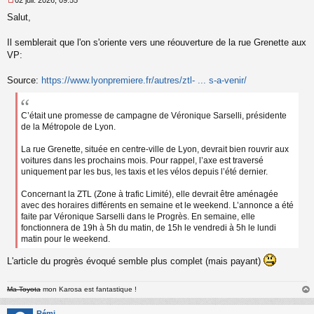
M
Salut,
e
s
s
Il semblerait que l'on s'oriente vers une réouverture de la rue Grenette aux
a
VP:
g
e
Source:
https://www.lyonpremiere.fr/autres/ztl- ... s-a-venir/
n
o
n
l
C’était une promesse de campagne de Véronique Sarselli, présidente
u
de la Métropole de Lyon.
La rue Grenette, située en centre-ville de Lyon, devrait bien rouvrir aux
voitures dans les prochains mois. Pour rappel, l’axe est traversé
uniquement par les bus, les taxis et les vélos depuis l’été dernier.
Concernant la ZTL (Zone à trafic Limité), elle devrait être aménagée
avec des horaires différents en semaine et le weekend. L’annonce a été
faite par Véronique Sarselli dans le Progrès. En semaine, elle
fonctionnera de 19h à 5h du matin, de 15h le vendredi à 5h le lundi
matin pour le weekend.
L'article du progrès évoqué semble plus complet (mais payant)
Ma Toyota
mon Karosa est fantastique !
au
t
Rémi