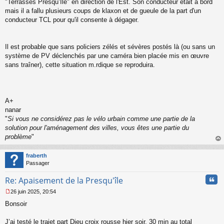
"Terrasses Presqu’Ile" en direction de l'Est. Son conducteur était à bord
mais il a fallu plusieurs coups de klaxon et de gueule de la part d'un
conducteur TCL pour qu'il consente à dégager.
Il est probable que sans policiers zélés et sévères postés là (ou sans un
système de PV déclenchés par une caméra bien placée mis en œuvre
sans traîner), cette situation m.rdique se reproduira.
A+
nanar
"
Si vous ne considérez pas le vélo urbain comme une partie de la
solution pour l'aménagement des villes, vous êtes une partie du
problème
"
au
t
fraberth
Passager
Cita
Re: Apaisement de la Presqu'île
26 juin 2025, 20:54
M
Bonsoir
e
s
s
J’ai testé le trajet part Dieu croix rousse hier soir, 30 min au total