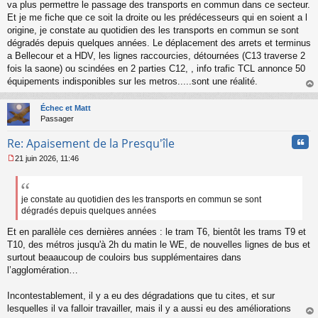
s
va plus permettre le passage des transports en commun dans ce secteur.
s
Et je me fiche que ce soit la droite ou les prédécesseurs qui en soient a l
a
origine, je constate au quotidien des les transports en commun se sont
g
dégradés depuis quelques années. Le déplacement des arrets et terminus
e
a Bellecour et a HDV, les lignes raccourcies, détournées (C13 traverse 2
n
o
fois la saone) ou scindées en 2 parties C12, , info trafic TCL annonce 50
n
équipements indisponibles sur les metros.....sont une réalité.
l
au
u
t
Échec et Matt
Passager
Cita
Re: Apaisement de la Presqu'île
21 juin 2026, 11:46
M
e
s
s
je constate au quotidien des les transports en commun se sont
a
dégradés depuis quelques années
g
e
Et en parallèle ces dernières années : le tram T6, bientôt les trams T9 et
n
T10, des métros jusqu'à 2h du matin le WE, de nouvelles lignes de bus et
o
surtout beaaucoup de couloirs bus supplémentaires dans
n
l’agglomération…
l
u
Incontestablement, il y a eu des dégradations que tu cites, et sur
lesquelles il va falloir travailler, mais il y a aussi eu des améliorations