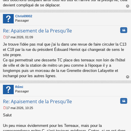
devient compliqué de se déplacer.
au
t
Chris69002
Passager
Cita
Re: Apaisement de la Presqu'île
17 mai 2026, 01:09
M
Je trouve l'idée pas mal que j'ai lu dans une revue de faire circuler la C13
e
s
et C18 par la rue du président Édouard Herriot qui changerait de sens le
s
site propre.
a
Ce qui permettrait une desserte TC place des terreaux non loin de l'hôtel
g
de ville et de la station de métro un peu comme à l'époque il y a
e
longtemps puis un morceau de la rue Grenette direction Lafayette et
n
o
inchangé pour les autres lignes.
n
au
l
t
Rémi
u
Passager
Cita
Re: Apaisement de la Presqu'île
17 mai 2026, 10:25
M
Salut
e
s
s
Un peu mieux évidemment pour les Terreaux, mais pour la
a
correspondance métro C, c'est toujours médiocre. Certes, si on est dans