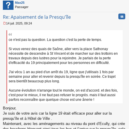
t
Max25
u
Passager
Cita
Re: Apaisement de la Presqu'île
14 juil. 2025, 09:24
M
e
s
s
ce n'est pas la question. La question c'est la perte de temps.
a
g
Si vous venez des quais de Saône, aller vers la place Sathonay
e
nécessite de descendre à St Vincent et de marcher sur des trottoirs en
n
travaux depuis des lustres pour la rejoindre. Je parlais de la perte
o
d'efficacité du 19 principalement pour les personnes en difficulté.
n
l
J'ai vécu 1 an au pied d'un arrêt du 19, ligne que j'utilisais 1 fois par
u
semaine pour aller et revenir depuis la presqu'île en soirée. Ce trajet
sera bientôt beaucoup plus long.
Aucune évolution n'arrange tout le monde, on est d'accord. et des fois,
c'est pour le mieux, il ne faut pas refuser le progrès. mais il faut aussi
parfois reconnaître que quelque chose est une ânerie !
Bonjour,
Je suis de votre avis car la ligne 19 était efficace pour aller sur la
presqu’île et à Hôtel de Ville .
Maintenant, avec les aménagements au niveau du pont d’Ecully, qui crée
des bouchons bloquant ainsi tous les bus et l’arrive sur la presqu’île, cela