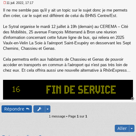
11 juil. 2022, 17:17
M
Il ne me semble pas qu'il y ait un topic sur le sujet donc je me permets
e
s
d'en créer, car le sujet est différent de celui du BHNS Centre/Est.
s
a
Le Sytral organise le mardi 12 juillet à 19h (demain) au CEREMA – Cité
g
des Mobilités, 25 avenue François Mitterrand à Bron une réunion
e
d'information concernant cette future ligne de bus, qui reliera en 2025
n
o
Vaulx-en-Velin La Soie à l'aéroport Saint-Exupéry en desservant les Sept
n
Chemins, Chassieu et Genas.
l
u
Cela permettra enfin aux habitants de Chassieu et Genas de pouvoir
accéder en transports en commun à l'aéroport qui n'est pas très loin de
chez eux. Et cela offrira aussi une nouvelle alternative à RhônExpress...
au
Répondre
t
1 message • Page
1
sur
1
Aller