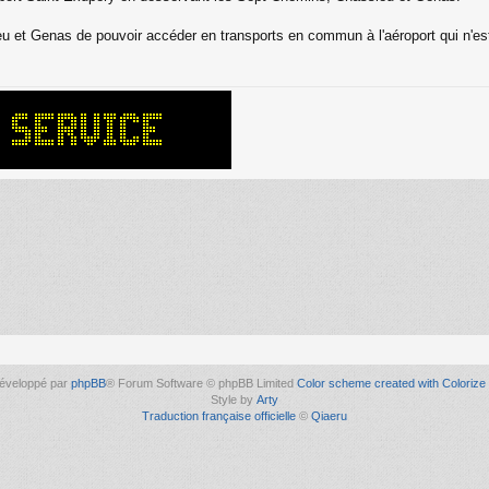
u et Genas de pouvoir accéder en transports en commun à l'aéroport qui n'est p
éveloppé par
phpBB
® Forum Software © phpBB Limited
Color scheme created with Colorize 
Style by
Arty
Traduction française officielle
©
Qiaeru