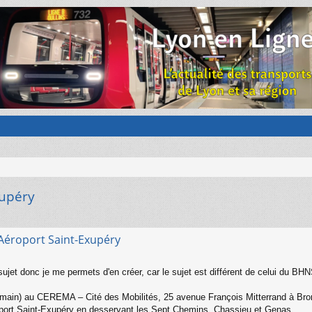
xupéry
/ Aéroport Saint-Exupéry
 sujet donc je me permets d'en créer, car le sujet est différent de celui du BH
(demain) au CEREMA – Cité des Mobilités, 25 avenue François Mitterrand à Bron
éroport Saint-Exupéry en desservant les Sept Chemins, Chassieu et Genas.