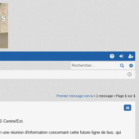
R
A
on
ns
Q
ne
cri
xi
pti
on
on
Premier message non lu
• 1 message • Page
1
sur
1
Citati
NS Centre/Est.
 une réunion d'information concernant cette future ligne de bus, qui