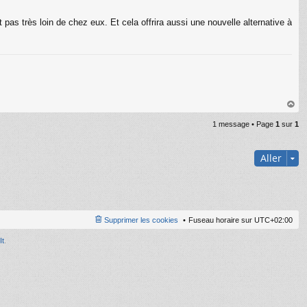
as très loin de chez eux. Et cela offrira aussi une nouvelle alternative à
C
au
1 message • Page
1
sur
1
t
Aller
Supprimer les cookies
Fuseau horaire sur
UTC+02:00
It
.