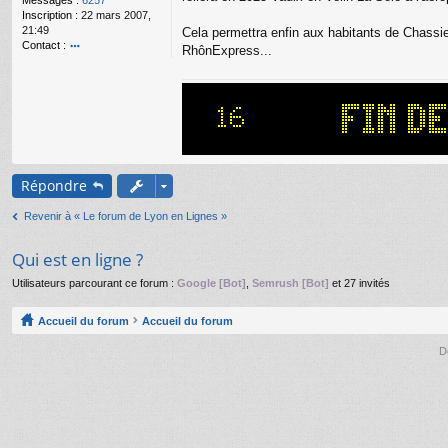
Messages :
6257
g
Inscription :
22 mars 2007,
e
21:49
Cela permettra enfin aux habitants de Chassie
n
Contact :
o
RhônExpress...
o
n
nt
l
ac
u
te
r
Bi
lly
Répondre
Revenir à « Le forum de Lyon en Lignes »
Qui est en ligne ?
Utilisateurs parcourant ce forum :
Google [Bot]
,
Semrush [Bot]
et 27 invités
Accueil du forum
Accueil du forum
D