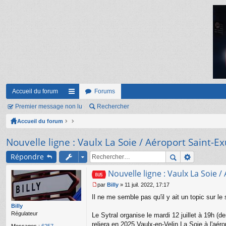
Accueil du forum
Forums
Premier message non lu
ac
Rechercher
Accueil du forum
co
ur
Nouvelle ligne : Vaulx La Soie / Aéroport Saint-E
ci
Répondre
s
Nouvelle ligne : Vaulx La Soie 
par
Billy
»
11 juil. 2022, 17:17
M
Il ne me semble pas qu'il y ait un topic sur le
e
s
Billy
s
Régulateur
Le Sytral organise le mardi 12 juillet à 19h 
a
reliera en 2025 Vaulx-en-Velin La Soie à l'a