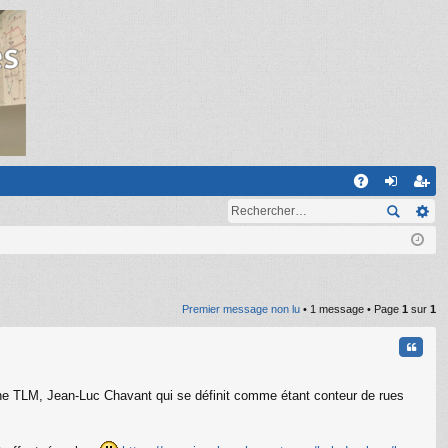
R
A
on
ns
Q
ne
cri
xi
pti
on
on
Premier message non lu
• 1 message • Page
1
sur
1
Citati
chaîne TLM, Jean-Luc Chavant qui se définit comme étant conteur de rues