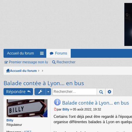
Accueil du forum
Forums
Premier message non lu
ac
Rechercher
Accueil du forum
co
ur
Balade contée à Lyon... en bus
ci
Répondre
s
Balade contée à Lyon... en bus
par
Billy
»
05 août 2022, 19:32
M
Certains l'ont déjà peut être regardé à l'époq
e
Billy
s
organise différentes balades à Lyon en quelqu
Régulateur
s
a