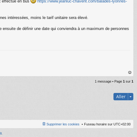
st effectué en bus
https://www.jeanluc-chavent.com/balades-lyon/les-
C
nes intéressées, moins le tarif unitaire sera élevé.
aye ensuite de définir une date qui conviendra à un maximum de personnes
au
1 message • Page
1
sur
1
t
Aller
Supprimer les cookies
Fuseau horaire sur
UTC+02:00
It
.