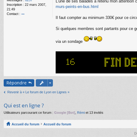
Messages :
6257
L'une de ses balades a retenu mon attention c
g
Inscription :
22 mars 2007,
murs-peints-en-bus.html
e
21:49
n
Contact :
o
Il faut compter au minimum 330€ pour ce circuit
o
n
nt
l
ac
Si quelques membres sont partants pour ce ge
u
te
r
via un sondage
Bi
lly
Répondre
Revenir à « Le forum de Lyon en Lignes »
Qui est en ligne ?
Utilisateurs parcourant ce forum :
Google [Bot]
,
Rémi
et 13 invités
Accueil du forum
Accueil du forum
D