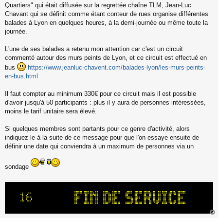
s
Quartiers" qui était diffusée sur la regrettée chaîne TLM, Jean-Luc
s
Chavant qui se définit comme étant conteur de rues organise différentes
a
balades à Lyon en quelques heures, à la demi-journée ou même toute la
g
journée.
e
n
o
L'une de ses balades a retenu mon attention car c'est un circuit
n
commenté autour des murs peints de Lyon, et ce circuit est effectué en
l
bus
https://www.jeanluc-chavent.com/balades-lyon/les-murs-peints-
u
en-bus.html
Il faut compter au minimum 330€ pour ce circuit mais il est possible
d'avoir jusqu'à 50 participants : plus il y aura de personnes intéressées,
moins le tarif unitaire sera élevé.
Si quelques membres sont partants pour ce genre d'activité, alors
indiquez le à la suite de ce message pour que l'on essaye ensuite de
définir une date qui conviendra à un maximum de personnes via un
sondage