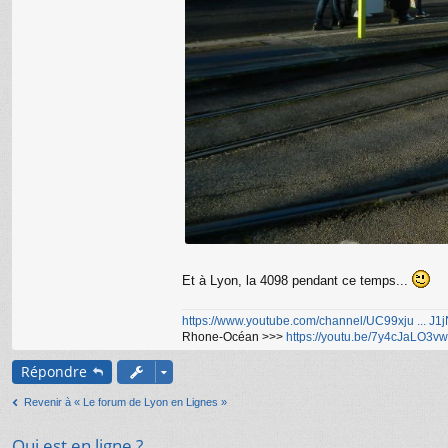
Et à Lyon, la 4098 pendant ce temps...
https://www.youtube.com/channel/UC99xju ... J
Rhone-Océan >>>
https://youtu.be/7y4cJaLO3vw
Répondre
Revenir à « Le forum de Lyon en Lignes »
Qui est en ligne ?