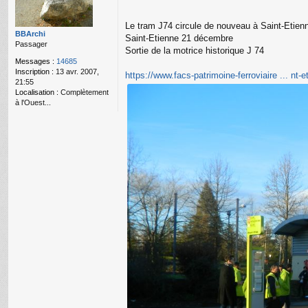
g
e
Le tram J74 circule de nouveau à Saint-Etien
n
BBArchi
o
Saint-Etienne 21 décembre
Passager
n
Sortie de la motrice historique J 74
l
Messages :
14685
u
Inscription :
13 avr. 2007,
https://www.facs-patrimoine-ferroviaire ... nt-e
21:55
Localisation :
Complètement
à l'Ouest...