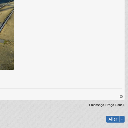
au
1 message • Page
1
sur
1
t
Aller