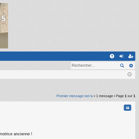
R
A
on
ns
Q
ne
cri
xi
pti
on
on
Premier message non lu
• 1 message • Page
1
sur
1
Citati
 motrice ancienne !