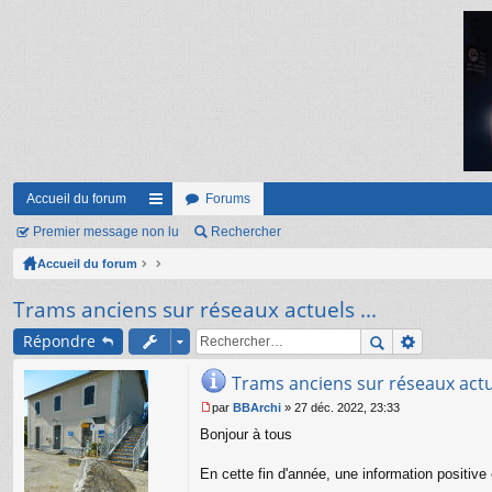
Accueil du forum
Forums
Premier message non lu
ac
Rechercher
Accueil du forum
co
ur
Trams anciens sur réseaux actuels ...
ci
Répondre
s
Trams anciens sur réseaux actue
par
BBArchi
»
27 déc. 2022, 23:33
M
Bonjour à tous
e
s
s
En cette fin d'année, une information positive
a