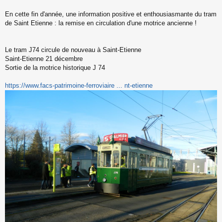
s
s
En cette fin d'année, une information positive et enthousiasmante du tram
a
de Saint Etienne : la remise en circulation d'une motrice ancienne !
g
e
n
o
Le tram J74 circule de nouveau à Saint-Etienne
n
Saint-Etienne 21 décembre
l
Sortie de la motrice historique J 74
u
https://www.facs-patrimoine-ferroviaire ... nt-etienne