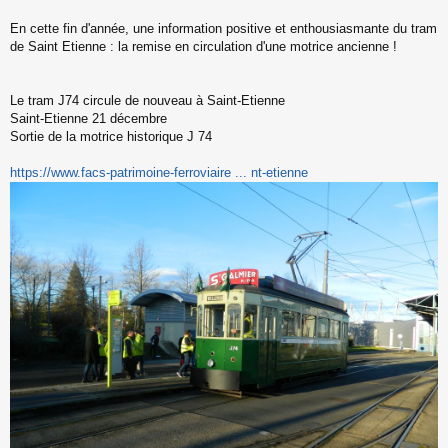
s
s
En cette fin d'année, une information positive et enthousiasmante du tram
a
de Saint Etienne : la remise en circulation d'une motrice ancienne !
g
e
n
o
Le tram J74 circule de nouveau à Saint-Etienne
n
Saint-Etienne 21 décembre
l
Sortie de la motrice historique J 74
u
https://www.facs-patrimoine-ferroviaire ... nt-etienne