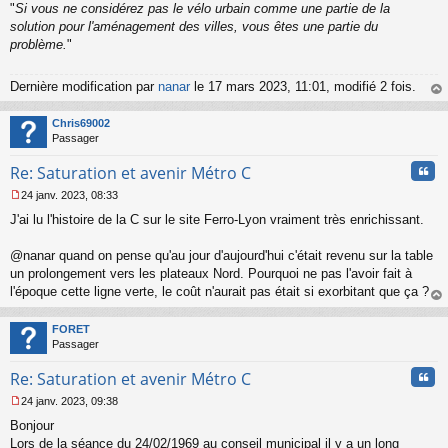
"
Si vous ne considérez pas le vélo urbain comme une partie de la
solution pour l'aménagement des villes, vous êtes une partie du
problème.
"
Dernière modification par
nanar
le 17 mars 2023, 11:01, modifié 2 fois.
au
t
Chris69002
Passager
Cita
Re: Saturation et avenir Métro C
24 janv. 2023, 08:33
M
J'ai lu l'histoire de la C sur le site Ferro-Lyon vraiment très enrichissant.
e
s
s
@nanar quand on pense qu'au jour d'aujourd'hui c'était revenu sur la table
a
un prolongement vers les plateaux Nord. Pourquoi ne pas l'avoir fait à
g
l'époque cette ligne verte, le coût n'aurait pas était si exorbitant que ça ?
e
au
n
t
o
FORET
n
Passager
l
u
Cita
Re: Saturation et avenir Métro C
24 janv. 2023, 09:38
M
Bonjour
e
s
Lors de la séance du 24/02/1969 au conseil municipal il y a un long