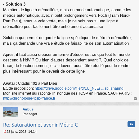
- Solution 3
Maintien de ligne à crémaillère, mais en mode automatique, comme les
métros automatique, avec n petit prolongement vers Foch (Tram Nord-
Part Dieu), sous la voie verte, mais je ne sais pas si une ligne à
crémaillère peut facilement être entièrement automatisé
Solution qui permet de garder la ligne spécifique de métro à crémaillère,
mais ça demande une vraie étude de faisabilité de son automatisation
Après, il faut aussi creuser en terme d'étude, est ce que tout le monde
descend à HdV ? Ou bien d'autres descendent avant ?, Quel choix de
tracé, de fonctionnement, etc.. doivent aussi être étudié pour le rendre
plus intéressant pour le devenir de cette ligne
Avatar
: Citadis 402 à Part Dieu
Etude proposition:
https://drive.google.com/file/d/1U_NJEj ... sp=sharing
Mon site internet qui raconte l'historique des TCSP en France, SAUF PARIS :
http://chronologie-tcsp-france.fr
au
t
Airbus
Passager
Cita
Re: Saturation et avenir Métro C
23 janv. 2023, 14:14
M