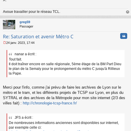
Avoue travailler pour le réseau TCL.
au
t
greg59
Passager
Cita
Re: Saturation et avenir Métro C
24 janv. 2023, 17:44
M
e
nanar a écrit :
s
Tout fait.
s
a
Il doit traîner encore en salle régionale, 5ème étage de la BM Part Dieu
g
le plan de la Semaly pour le prolongement du métro C jusqu'à Rillieux
e
la Pape.
n
o
n
Merci pour l'info, comme j'ai prévu de faire les archives de Lyon sur le
l
métro et le tram, et les différents projets de TCSP sur Lyon, en plus du
u
SYTRAL et des archives de la Métropole pour mon site internet (2/3 des
villes fait) :
http://chronologie-tcsp-france.fr/
JFS a écrit :
De nombreuses informations anciennes sont disponibles sur internet,
par exemple celle ci: