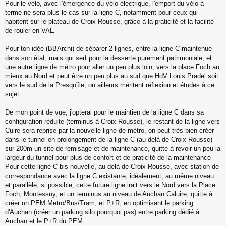
Pour le vélo, avec l'émergence du vélo électrique, l'emport du vélo à
e
s
terme ne sera plus le cas sur la ligne C, notamment pour ceux qui
s
habitent sur le plateau de Croix Rousse, grâce à la praticité et la facilité
a
de rouler en VAE
g
e
Pour ton idée (BBArchi) de séparer 2 lignes, entre la ligne C maintenue
n
o
dans son état, mais qui sert pour la desserte purement patrimoniale, et
n
une autre ligne de métro pour aller un peu plus loin, vers la place Foch au
l
mieux au Nord et peut être un peu plus au sud que HdV Louis Pradel soit
u
vers le sud de la Presqu'île, ou ailleurs méritent réflexion et études à ce
sujet
De mon point de vue, j'opterai pour le maintien de la ligne C dans sa
configuration réduite (terminus à Croix Rousse), le restant de la ligne vers
Cuire sera reprise par la nouvelle ligne de métro, on peut très bien créer
dans le tunnel en prolongement de la ligne C (au delà de Croix Rousse)
sur 200m un site de remisage et de maintenance, quitte à revoir un peu la
largeur du tunnel pour plus de confort et de praticité de la maintenance
Pour cette ligne C bis nouvelle, au delà de Croix Rousse, avec station de
correspondance avec la ligne C existante, idéalement, au même niveau
et parallèle, si possible, cette future ligne irait vers le Nord vers la Place
Foch, Montessuy, et un terminus au niveau de Auchan Caluire, quitte à
créer un PEM Metro/Bus/Tram, et P+R, en optimisant le parking
d'Auchan (créer un parking silo pourquoi pas) entre parking dédié à
Auchan et le P+R du PEM