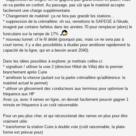
a
on va perdre en confort. Au passage, pas sûr que le matériel accepte
g
facilement une charge supplémentaire.
e
* Changement de matériel: ça ne fera pas grandir les stations...
n
o
* suppression de la crémaillère: oh oui, remettons le SAFEGE à l'étude,
n
imaginé par certains farfelus dans les années 70 pour remplacer (alors) le
l
funiculaire sur la rampe de 17%
u
* nouveau tunnel: cf le fil dédié (pourquoi pas, mais ce ne sera pas à
court terme, il y a des possibilités à étudier pour améliorer rapidement la
capacité de la ligne, qui en a besoin avant 2040).
Dans les idées possibles à explorer, je mettrais celles-ci:
* signaliser / utiliser la voie 2 (direction Hôtel de Ville) dès le premier
branchement après Cuire
* améliorer la vitesse (autant sur la partie crémaillère qu'adhérence: le
matériel actuel le permet)
* utiliser un glissement des conducteurs aux terminus pour optimiser la
fréquence aux HP
Avec ça, avec 4 rames en ligne, on devrait facilement pouvoir gagner 1
minute en fréquence à un coût raisonnable.
Pour un peu plus cher, et qui nécessiterait des rames en plus pour être
vraiment utile:
* transformer la station Cuire à double voie (coût raisonnable, la plate-
forme est prévue pour)