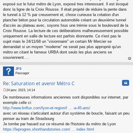
s
exposé sur le futur métro de Lyon, exposé tres interessant. Il est évoqué
a
donc la ligne de la Croix Rousse. Il était projeté de réduire la pente dans
g
le tunnel à 12 % par creusement et, chose curieuse la création d'un
e
plancher béton pour la circulation automobile créant un deuxième tunnel
n
o
d'accès au plateau avec, soyons fous une trémie sous le boulevard de la
n
Croix Rousse. La lecture de ces deliberations malheureusement possible
l
uniquement en salle de lecture est parfois étonnante. Ce n'est pas le
u
sujet mais le 24/11/68 un "visionnaire" un certain Mr Mercier se
demandait si un moyen "moderne" ne serait pas plus approprié qu'un
métro en citant le fameux URBA dont seuls les plus anciens se
souviennent.....
au
t
JFS
Passager
Cita
Re: Saturation et avenir Métro C
24 janv. 2023, 14:14
M
De nombreuses informations anciennes sont disponibles sur internet, par
e
s
exemple celle ci:
s
http://www.linflux.com/lyon-et-region/l ... -a-45-ans/
a
avec un réseau s'articulant autour d'un système de boucle, faisant un peu
g
penser au tram de Strasbourg
e
Je tombe par hasard sur ce résumé de l'histoire du métro de Lyon
n
o
https://leprogres.shorthandstories.com/ ... index.html