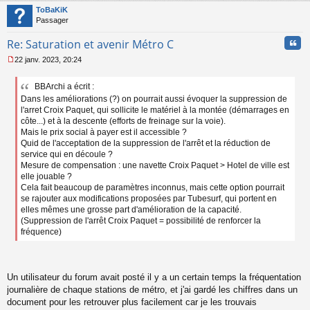
u
t
ToBaKiK
Passager
Cita
Re: Saturation et avenir Métro C
22 janv. 2023, 20:24
M
e
BBArchi a écrit :
s
Dans les améliorations (?) on pourrait aussi évoquer la suppression de
s
a
l'arret Croix Paquet, qui sollicite le matériel à la montée (démarrages en
g
côte...) et à la descente (efforts de freinage sur la voie).
e
Mais le prix social à payer est il accessible ?
n
Quid de l'acceptation de la suppression de l'arrêt et la réduction de
o
service qui en découle ?
n
Mesure de compensation : une navette Croix Paquet > Hotel de ville est
l
elle jouable ?
u
Cela fait beaucoup de paramètres inconnus, mais cette option pourrait
se rajouter aux modifications proposées par Tubesurf, qui portent en
elles mêmes une grosse part d'amélioration de la capacité.
(Suppression de l'arrêt Croix Paquet = possibilité de renforcer la
fréquence)
Un utilisateur du forum avait posté il y a un certain temps la fréquentation
journalière de chaque stations de métro, et j'ai gardé les chiffres dans un
document pour les retrouver plus facilement car je les trouvais