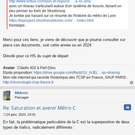
http://www.linflux.com/lyon-et-region/l ... -a-45-ans/
avec un réseau s'articulant autour d'un système de boucle, faisant un
peu penser au tram de Strasbourg
Je tombe par hasard sur ce résumé de l'histoire du métro de Lyon
https://leprogres.shorthandstories.com/ ... index.html
Nostalgie...
Merci pour ces liens, je viens de découvrir que je pourrai consulter sur
place ces documents, soit cette année ou en 2024
Désolé pour ce HS du sujet de départ
Avatar
: Citadis 402 à Part Dieu
Etude proposition:
https://drive.google.com/file/d/1U_NJEj ... sp=sharing
Mon site internet qui raconte l'historique des TCSP en France, SAUF PARIS :
http://chronologie-tcsp-france.fr
au
t
BBArchi
Passager
Cita
Re: Saturation et avenir Métro C
24 janv. 2023, 19:01
M
En fait, la problématique particulière de la C est la superposition de deux
e
s
types de trafics, radicalement différents :
s