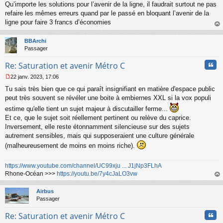
Qu’importe les solutions pour l’avenir de la ligne, il faudrait surtout ne pas
refaire les mêmes erreurs quand par le passé en bloquant l’avenir de la
ligne pour faire 3 francs d’économies
au
t
BBArchi
Passager
Cita
Re: Saturation et avenir Métro C
22 janv. 2023, 17:06
M
Tu sais très bien que ce qui paraît insignifiant en matière d'espace public
e
s
peut très souvent se révéler une boite à embiernes XXL si la vox populi
s
estime qu'elle tient un sujet majeur à discutailler ferme...
a
Et ce, que le sujet soit réellement pertinent ou relève du caprice.
g
Inversement, elle reste étonnamment silencieuse sur des sujets
e
n
autrement sensibles, mais qui supposeraient une culture générale
o
(malheureusement de moins en moins riche).
n
l
u
https://www.youtube.com/channel/UC99xju ... J1jNp3FLhA
Rhone-Océan >>>
https://youtu.be/7y4cJaLO3vw
au
t
Airbus
Passager
Cita
Re: Saturation et avenir Métro C