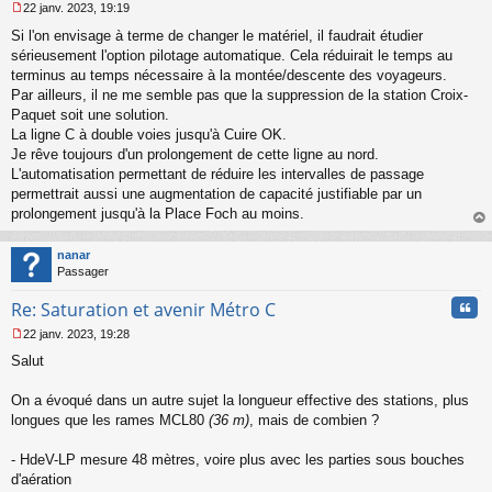
22 janv. 2023, 19:19
M
Si l'on envisage à terme de changer le matériel, il faudrait étudier
e
s
sérieusement l'option pilotage automatique. Cela réduirait le temps au
s
terminus au temps nécessaire à la montée/descente des voyageurs.
a
Par ailleurs, il ne me semble pas que la suppression de la station Croix-
g
Paquet soit une solution.
e
La ligne C à double voies jusqu'à Cuire OK.
n
o
Je rêve toujours d'un prolongement de cette ligne au nord.
n
L'automatisation permettant de réduire les intervalles de passage
l
permettrait aussi une augmentation de capacité justifiable par un
u
prolongement jusqu'à la Place Foch au moins.
au
t
nanar
Passager
Cita
Re: Saturation et avenir Métro C
22 janv. 2023, 19:28
M
Salut
e
s
s
On a évoqué dans un autre sujet la longueur effective des stations, plus
a
longues que les rames MCL80
(36 m)
, mais de combien ?
g
e
- HdeV-LP mesure 48 mètres, voire plus avec les parties sous bouches
n
o
d'aération