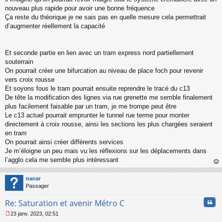
n
nouveau plus rapide pour avoir une bonne fréquence
l
Ça reste du théorique je ne sais pas en quelle mesure cela permettrait
u
d’augmenter réellement la capacité
Et seconde partie en lien avec un tram express nord partiellement
souterrain
On pourrait créer une bifurcation au niveau de place foch pour revenir
vers croix rousse
Et soyons fous le tram pourrait ensuite reprendre le tracé du c13
De tête la modification des lignes via rue grenette me semble finalement
plus facilement faisable par un tram, je me trompe peut être
Le c13 actuel pourrait emprunter le tunnel rue terme pour monter
directement à croix rousse, ainsi les sections les plus chargées seraient
en tram
On pourrait ainsi créer différents services
Je m’éloigne un peu mais vu les réflexions sur les déplacements dans
l’agglo cela me semble plus intéressant
au
t
nanar
Passager
Cita
Re: Saturation et avenir Métro C
23 janv. 2023, 02:51
M