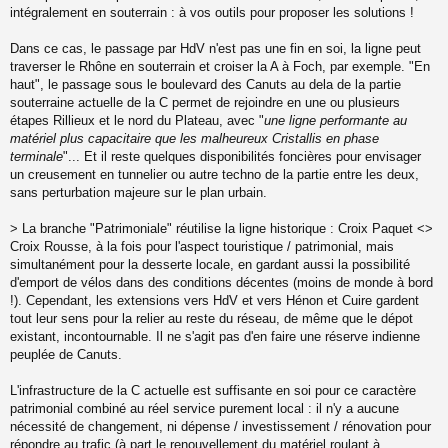
intégralement en souterrain : à vos outils pour proposer les solutions !
Dans ce cas, le passage par HdV n'est pas une fin en soi, la ligne peut
traverser le Rhône en souterrain et croiser la A à Foch, par exemple. "En
haut", le passage sous le boulevard des Canuts au dela de la partie
souterraine actuelle de la C permet de rejoindre en une ou plusieurs
étapes Rillieux et le nord du Plateau, avec "
une ligne performante au
matériel plus capacitaire que les malheureux Cristallis en phase
terminale
"... Et il reste quelques disponibilités foncières pour envisager
un creusement en tunnelier ou autre techno de la partie entre les deux,
sans perturbation majeure sur le plan urbain.
> La branche "Patrimoniale" réutilise la ligne historique : Croix Paquet <>
Croix Rousse, à la fois pour l'aspect touristique / patrimonial, mais
simultanément pour la desserte locale, en gardant aussi la possibilité
d'emport de vélos dans des conditions décentes (moins de monde à bord
!). Cependant, les extensions vers HdV et vers Hénon et Cuire gardent
tout leur sens pour la relier au reste du réseau, de même que le dépot
existant, incontournable. Il ne s'agit pas d'en faire une réserve indienne
peuplée de Canuts.
L'infrastructure de la C actuelle est suffisante en soi pour ce caractère
patrimonial combiné au réel service purement local : il n'y a aucune
nécessité de changement, ni dépense / investissement / rénovation pour
répondre au trafic (à part le renouvellement du matériel roulant à