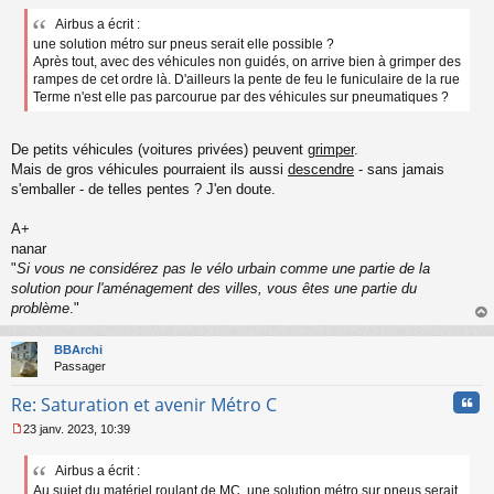
e
Airbus a écrit :
s
une solution métro sur pneus serait elle possible ?
s
a
Après tout, avec des véhicules non guidés, on arrive bien à grimper des
g
rampes de cet ordre là. D'ailleurs la pente de feu le funiculaire de la rue
e
Terme n'est elle pas parcourue par des véhicules sur pneumatiques ?
n
o
n
De petits véhicules (voitures privées) peuvent
grimper
.
l
Mais de gros véhicules pourraient ils aussi
descendre
- sans jamais
u
s'emballer - de telles pentes ? J'en doute.
A+
nanar
"
Si vous ne considérez pas le vélo urbain comme une partie de la
solution pour l'aménagement des villes, vous êtes une partie du
problème
."
au
t
BBArchi
Passager
Cita
Re: Saturation et avenir Métro C
23 janv. 2023, 10:39
M
e
Airbus a écrit :
s
Au sujet du matériel roulant de MC, une solution métro sur pneus serait
s