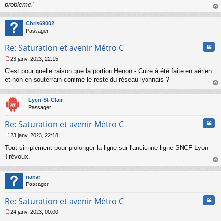
problème.
"
au
t
Chris69002
Passager
Cita
Re: Saturation et avenir Métro C
23 janv. 2023, 22:15
M
C'est pour quelle raison que la portion Henon - Cuire à été faite en aérien
e
s
et non en souterrain comme le reste du réseau lyonnais ?
s
au
a
t
Lyon-St-Clair
g
Passager
e
n
Cita
Re: Saturation et avenir Métro C
o
n
23 janv. 2023, 22:18
l
M
u
Tout simplement pour prolonger la ligne sur l'ancienne ligne SNCF Lyon-
e
s
Trévoux.
s
au
a
t
nanar
g
Passager
e
n
Cita
Re: Saturation et avenir Métro C
o
n
24 janv. 2023, 00:00
l
M