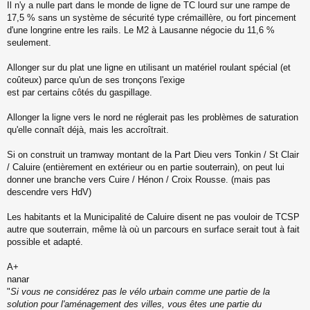
s
Il n'y a nulle part dans le monde de ligne de TC lourd sur une rampe de
a
17,5 % sans un système de sécurité type crémaillère, ou fort pincement
g
d'une longrine entre les rails. Le M2 à Lausanne négocie du 11,6 %
e
seulement.
n
o
n
Allonger sur du plat une ligne en utilisant un matériel roulant spécial (et
l
coûteux) parce qu'un de ses tronçons l'exige
u
est par certains côtés du gaspillage.
Allonger la ligne vers le nord ne réglerait pas les problèmes de saturation
qu'elle connaît déjà, mais les accroîtrait.
Si on construit un tramway montant de la Part Dieu vers Tonkin / St Clair
/ Caluire (entièrement en extérieur ou en partie souterrain), on peut lui
donner une branche vers Cuire / Hénon / Croix Rousse. (mais pas
descendre vers HdV)
Les habitants et la Municipalité de Caluire disent ne pas vouloir de TCSP
autre que souterrain, même là où un parcours en surface serait tout à fait
possible et adapté.
A+
nanar
"
Si vous ne considérez pas le vélo urbain comme une partie de la
solution pour l'aménagement des villes, vous êtes une partie du