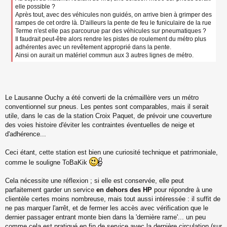
a
elle possible ?
g
Après tout, avec des véhicules non guidés, on arrive bien à grimper des
e
rampes de cet ordre là. D'ailleurs la pente de feu le funiculaire de la rue
n
Terme n'est elle pas parcourue par des véhicules sur pneumatiques ?
o
Il faudrait peut-être alors rendre les pistes de roulement du métro plus
n
adhérentes avec un revêtement approprié dans la pente.
l
Ainsi on aurait un matériel commun aux 3 autres lignes de métro.
u
Le Lausanne Ouchy a été converti de la crémaillère vers un métro
conventionnel sur pneus. Les pentes sont comparables, mais il serait
utile, dans le cas de la station Croix Paquet, de prévoir une couverture
des voies histoire d'éviter les contraintes éventuelles de neige et
d'adhérence...
Ceci étant, cette station est bien une curiosité technique et patrimoniale,
comme le souligne ToBaKik
Cela nécessite une réflexion ; si elle est conservée, elle peut
parfaitement garder un service
en dehors des HP
pour répondre à une
clientèle certes moins nombreuse, mais tout aussi intéressée : il suffit de
ne pas marquer l'arrêt, et de fermer les accès avec vérification que le
dernier passager entrant monte bien dans la 'dernière rame'... un peu
comme cela est pratiqué en fin de service avec la dernière circulation (sur