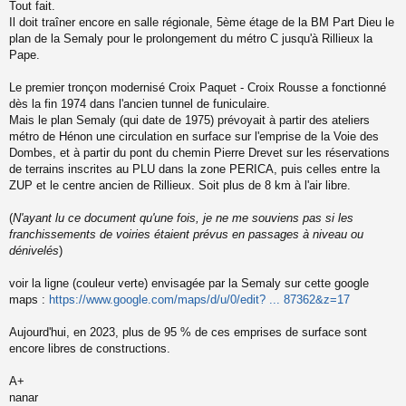
u
Tout fait.
e
s
Il doit traîner encore en salle régionale, 5ème étage de la BM Part Dieu le
s
plan de la Semaly pour le prolongement du métro C jusqu'à Rillieux la
a
Pape.
g
e
Le premier tronçon modernisé Croix Paquet - Croix Rousse a fonctionné
n
o
dès la fin 1974 dans l'ancien tunnel de funiculaire.
n
Mais le plan Semaly (qui date de 1975) prévoyait à partir des ateliers
l
métro de Hénon une circulation en surface sur l'emprise de la Voie des
u
Dombes, et à partir du pont du chemin Pierre Drevet sur les réservations
de terrains inscrites au PLU dans la zone PERICA, puis celles entre la
ZUP et le centre ancien de Rillieux. Soit plus de 8 km à l'air libre.
(
N'ayant lu ce document qu'une fois, je ne me souviens pas si les
franchissements de voiries étaient prévus en passages à niveau ou
dénivelés
)
voir la ligne (couleur verte) envisagée par la Semaly sur cette google
maps :
https://www.google.com/maps/d/u/0/edit? ... 87362&z=17
Aujourd'hui, en 2023, plus de 95 % de ces emprises de surface sont
encore libres de constructions.
A+
nanar