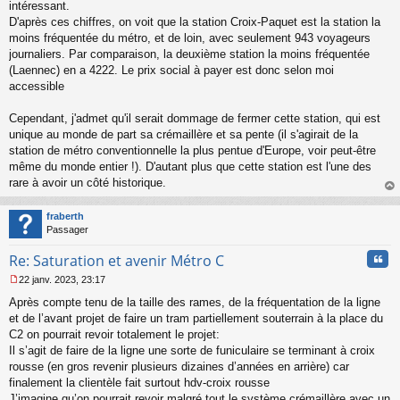
intéressant.
D'après ces chiffres, on voit que la station Croix-Paquet est la station la
moins fréquentée du métro, et de loin, avec seulement 943 voyageurs
journaliers. Par comparaison, la deuxième station la moins fréquentée
(Laennec) en a 4222. Le prix social à payer est donc selon moi
accessible
Cependant, j'admet qu'il serait dommage de fermer cette station, qui est
unique au monde de part sa crémaillère et sa pente (il s'agirait de la
station de métro conventionnelle la plus pentue d'Europe, voir peut-être
même du monde entier !). D'autant plus que cette station est l'une des
rare à avoir un côté historique.
au
t
fraberth
Passager
Cita
Re: Saturation et avenir Métro C
22 janv. 2023, 23:17
M
Après compte tenu de la taille des rames, de la fréquentation de la ligne
e
s
et de l’avant projet de faire un tram partiellement souterrain à la place du
s
C2 on pourrait revoir totalement le projet:
a
Il s’agit de faire de la ligne une sorte de funiculaire se terminant à croix
g
rousse (en gros revenir plusieurs dizaines d’années en arrière) car
e
finalement la clientèle fait surtout hdv-croix rousse
n
o
J’imagine qu’on pourrait revoir malgré tout le système crémaillère avec un