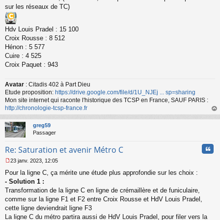
sur les réseaux de TC)
Hdv Louis Pradel : 15 100
Croix Rousse : 8 512
Hénon : 5 577
Cuire : 4 525
Croix Paquet : 943
Avatar
: Citadis 402 à Part Dieu
Etude proposition:
https://drive.google.com/file/d/1U_NJEj ... sp=sharing
Mon site internet qui raconte l'historique des TCSP en France, SAUF PARIS :
http://chronologie-tcsp-france.fr
au
t
greg59
Passager
Cita
Re: Saturation et avenir Métro C
23 janv. 2023, 12:05
M
Pour la ligne C, ça mérite une étude plus approfondie sur les choix :
e
s
- Solution 1 :
s
Transformation de la ligne C en ligne de crémaillère et de funiculaire,
a
comme sur la ligne F1 et F2 entre Croix Rousse et HdV Louis Pradel,
g
cette ligne deviendrait ligne F3
e
La ligne C du métro partira aussi de HdV Louis Pradel, pour filer vers la
n