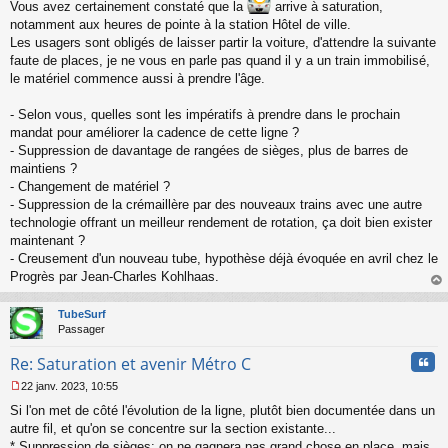
Vous avez certainement constaté que la
arrive à saturation,
s
notamment aux heures de pointe à la station Hôtel de ville.
s
Les usagers sont obligés de laisser partir la voiture, d'attendre la suivante
a
g
faute de places, je ne vous en parle pas quand il y a un train immobilisé,
e
le matériel commence aussi à prendre l'âge.
n
o
- Selon vous, quelles sont les impératifs à prendre dans le prochain
n
mandat pour améliorer la cadence de cette ligne ?
l
u
- Suppression de davantage de rangées de sièges, plus de barres de
maintiens ?
- Changement de matériel ?
- Suppression de la crémaillère par des nouveaux trains avec une autre
technologie offrant un meilleur rendement de rotation, ça doit bien exister
maintenant ?
- Creusement d'un nouveau tube, hypothèse déjà évoquée en avril chez le
Progrès par Jean-Charles Kohlhaas.
au
t
TubeSurf
Passager
Cita
Re: Saturation et avenir Métro C
22 janv. 2023, 10:55
M
Si l'on met de côté l'évolution de la ligne, plutôt bien documentée dans un
e
s
autre fil, et qu'on se concentre sur la section existante...
s
* Suppression de sièges: on ne gagnera pas grand chose en place, mais