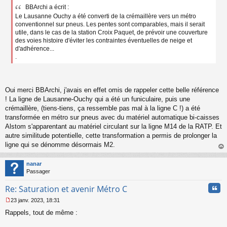
e
BBArchi a écrit :
s
Le Lausanne Ouchy a été converti de la crémaillère vers un métro
s
a
conventionnel sur pneus. Les pentes sont comparables, mais il serait
g
utile, dans le cas de la station Croix Paquet, de prévoir une couverture
e
des voies histoire d'éviter les contraintes éventuelles de neige et
n
d'adhérence...
o
.
n
l
u
Oui merci BBArchi, j'avais en effet omis de rappeler cette belle référence
! La ligne de Lausanne-Ouchy qui a été un funiculaire, puis une
crémaillère, (tiens-tiens, ça ressemble pas mal à la ligne C !) a été
transformée en métro sur pneus avec du matériel automatique bi-caisses
Alstom s'apparentant au matériel circulant sur la ligne M14 de la RATP. Et
autre similitude potentielle, cette transformation a permis de prolonger la
ligne qui se dénomme désormais M2.
au
t
nanar
Passager
Cita
Re: Saturation et avenir Métro C
23 janv. 2023, 18:31
M
Rappels, tout de même :
e
s