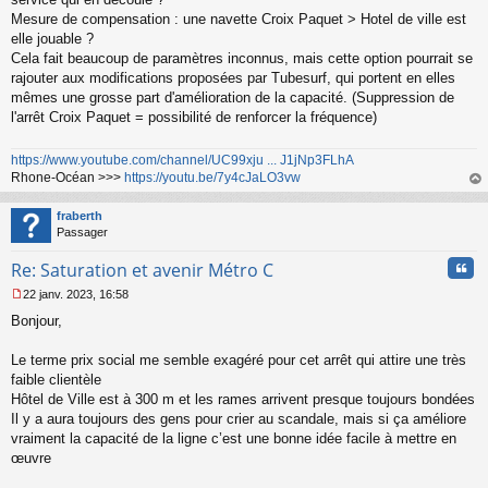
n
o
Mesure de compensation : une navette Croix Paquet > Hotel de ville est
n
elle jouable ?
l
Cela fait beaucoup de paramètres inconnus, mais cette option pourrait se
u
rajouter aux modifications proposées par Tubesurf, qui portent en elles
mêmes une grosse part d'amélioration de la capacité. (Suppression de
l'arrêt Croix Paquet = possibilité de renforcer la fréquence)
https://www.youtube.com/channel/UC99xju ... J1jNp3FLhA
Rhone-Océan >>>
https://youtu.be/7y4cJaLO3vw
au
t
fraberth
Passager
Cita
Re: Saturation et avenir Métro C
22 janv. 2023, 16:58
M
Bonjour,
e
s
s
Le terme prix social me semble exagéré pour cet arrêt qui attire une très
a
faible clientèle
g
Hôtel de Ville est à 300 m et les rames arrivent presque toujours bondées
e
Il y a aura toujours des gens pour crier au scandale, mais si ça améliore
n
o
vraiment la capacité de la ligne c’est une bonne idée facile à mettre en
n
œuvre
l
u