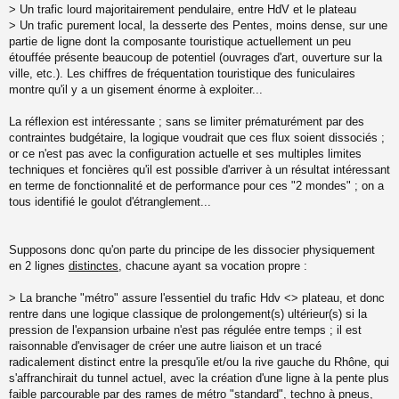
a
> Un trafic lourd majoritairement pendulaire, entre HdV et le plateau
g
> Un trafic purement local, la desserte des Pentes, moins dense, sur une
e
partie de ligne dont la composante touristique actuellement un peu
n
o
étouffée présente beaucoup de potentiel (ouvrages d'art, ouverture sur la
n
ville, etc.). Les chiffres de fréquentation touristique des funiculaires
l
montre qu'il y a un gisement énorme à exploiter...
u
La réflexion est intéressante ; sans se limiter prématurément par des
contraintes budgétaire, la logique voudrait que ces flux soient dissociés ;
or ce n'est pas avec la configuration actuelle et ses multiples limites
techniques et foncières qu'il est possible d'arriver à un résultat intéressant
en terme de fonctionnalité et de performance pour ces "2 mondes" ; on a
tous identifié le goulot d'étranglement...
Supposons donc qu'on parte du principe de les dissocier physiquement
en 2 lignes
distinctes
, chacune ayant sa vocation propre :
> La branche "métro" assure l'essentiel du trafic Hdv <> plateau, et donc
rentre dans une logique classique de prolongement(s) ultérieur(s) si la
pression de l'expansion urbaine n'est pas régulée entre temps ; il est
raisonnable d'envisager de créer une autre liaison et un tracé
radicalement distinct entre la presqu'ile et/ou la rive gauche du Rhône, qui
s'affranchirait du tunnel actuel, avec la création d'une ligne à la pente plus
faible parcourable par des rames de métro "standard", techno à pneus,