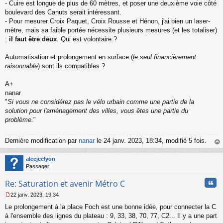
n
- Cuire est longue de plus de 60 mètres, et poser une deuxième voie côté
l
boulevard des Canuts serait intéressant.
u
- Pour mesurer Croix Paquet, Croix Rousse et Hénon, j'ai bien un laser-
mètre, mais sa faible portée nécessite plusieurs mesures (et les totaliser)
:
il faut être deux
. Qui est volontaire ?
Automatisation et prolongement en surface (
le seul financièrement
raisonnable
) sont ils compatibles ?
A+
nanar
"
Si vous ne considérez pas le vélo urbain comme une partie de la
solution pour l'aménagement des villes, vous êtes une partie du
problème.
"
Dernière modification par
nanar
le 24 janv. 2023, 18:34, modifié 5 fois.
au
t
alecjcclyon
Passager
Cita
Re: Saturation et avenir Métro C
22 janv. 2023, 19:34
M
Le prolongement à la place Foch est une bonne idée, pour connecter la C
e
s
à l'ensemble des lignes du plateau : 9, 33, 38, 70, 77, C2... Il y a une part
s