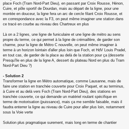
o
place Foch (Tram Nord-Part Dieu), en passant par Croix Rousse, Hénon,
n
Cuire, et pôle sportif de Dourdan, mais au départ de la ligne, pour une
l
montée en douceur, la ligne fera un arc de cercle filant Croix Rousse, et
u
en correspondance avec la F3, on peut même imaginer une station dans
ce tracé en courbe au niveau des Chartreux en plus
Là on a 2 lignes, une ligne de funiculaire et une ligne de métro au sens
propre du terme, ce qui permet à la ligne de crémaillère, de garder son
charme, pour la ligne de Métro C nouvelle, on peut même imaginer à
terme à un horizon lointain d'aller plus loin que Foch, et HdV Louis Pradel,
en tout cas, de garder de la place au delà de la station pour ça (desserte
Presqu'île en plus de la ligne A, dessert du plateau Nord en plus du Tram
Nord-Part Dieu ?)
- Solution 2
Transformer la ligne en Métro automatique, comme Lausanne, mais de
faire une station en tranchée couverte pour Croix Paquet, et au terminus,
à Cuire et au delà vers Foch (Tram Nord-Part Dieu), des stations en
tranchée couverte, ce qui demande un matériel roulant spécifique en
terme de motorisation (puissance), mais ça me semble faisable, mais il
faudra enterrer la ligne au niveau de Cuire pour aller plus loin, notamment
sous la Voie verte
Solution plus pragmatique surement, mais long en terme de chantier