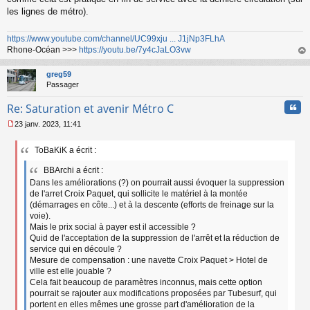
les lignes de métro).
https://www.youtube.com/channel/UC99xju ... J1jNp3FLhA
Rhone-Océan >>>
https://youtu.be/7y4cJaLO3vw
au
t
greg59
Passager
Cita
Re: Saturation et avenir Métro C
23 janv. 2023, 11:41
M
e
ToBaKiK a écrit :
s
s
BBArchi a écrit :
a
Dans les améliorations (?) on pourrait aussi évoquer la suppression
g
de l'arret Croix Paquet, qui sollicite le matériel à la montée
e
n
(démarrages en côte...) et à la descente (efforts de freinage sur la
o
voie).
n
Mais le prix social à payer est il accessible ?
l
Quid de l'acceptation de la suppression de l'arrêt et la réduction de
u
service qui en découle ?
Mesure de compensation : une navette Croix Paquet > Hotel de
ville est elle jouable ?
Cela fait beaucoup de paramètres inconnus, mais cette option
pourrait se rajouter aux modifications proposées par Tubesurf, qui
portent en elles mêmes une grosse part d'amélioration de la