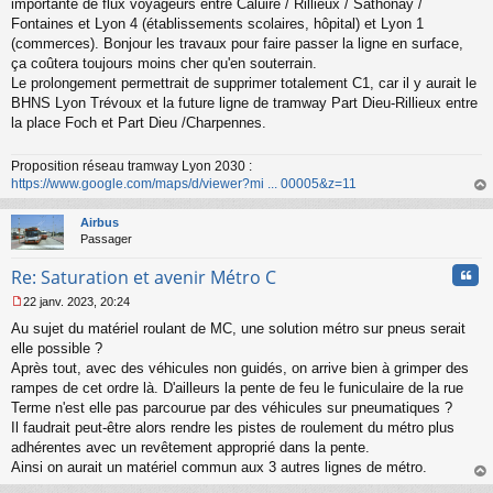
importante de flux voyageurs entre Caluire / Rillieux / Sathonay /
a
Fontaines et Lyon 4 (établissements scolaires, hôpital) et Lyon 1
g
(commerces). Bonjour les travaux pour faire passer la ligne en surface,
e
ça coûtera toujours moins cher qu'en souterrain.
n
o
Le prolongement permettrait de supprimer totalement C1, car il y aurait le
n
BHNS Lyon Trévoux et la future ligne de tramway Part Dieu-Rillieux entre
l
la place Foch et Part Dieu /Charpennes.
u
Proposition réseau tramway Lyon 2030 :
https://www.google.com/maps/d/viewer?mi ... 00005&z=11
au
t
Airbus
Passager
Cita
Re: Saturation et avenir Métro C
22 janv. 2023, 20:24
M
Au sujet du matériel roulant de MC, une solution métro sur pneus serait
e
s
elle possible ?
s
Après tout, avec des véhicules non guidés, on arrive bien à grimper des
a
rampes de cet ordre là. D'ailleurs la pente de feu le funiculaire de la rue
g
Terme n'est elle pas parcourue par des véhicules sur pneumatiques ?
e
Il faudrait peut-être alors rendre les pistes de roulement du métro plus
n
o
adhérentes avec un revêtement approprié dans la pente.
n
Ainsi on aurait un matériel commun aux 3 autres lignes de métro.
l
au