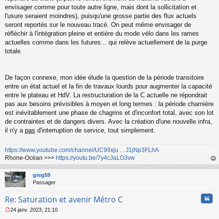
envisager comme pour toute autre ligne, mais dont la sollicitation et
l'usure seraient moindres), puisqu'une grosse partie des flux actuels
seront reportés sur le nouveau tracé. On peut même envisager de
réfléchir à l'intégration pleine et entière du mode vélo dans les rames
actuelles comme dans les futures... qui relève actuellement de la purge
totale.
De façon connexe, mon idée élude la question de la période transitoire
entre un état actuel et la fin de travaux lourds pour augmenter la capacité
entre le plateau et HdV. La restructuration de la C actuelle ne répondrait
pas aux besoins prévisibles à moyen et long termes : la période charnière
est inévitablement une phase de chagrins et d'inconfort total, avec son lot
de contraintes et de dangers divers. Avec la création d'une nouvelle infra,
il n'y a
pas
d'interruption de service, tout simplement.
https://www.youtube.com/channel/UC99xju ... J1jNp3FLhA
Rhone-Océan >>>
https://youtu.be/7y4cJaLO3vw
au
t
greg59
Passager
Cita
Re: Saturation et avenir Métro C
24 janv. 2023, 21:10
M