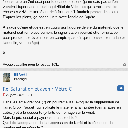
* construire un 2nd quai pour le quai de secours (je ne sais pas si l'on
viendrait taper dans le parking d'Hôtel de Ville - ce qui simplifierait les
choses AMHA, le trou étant déjà fait - ou s'il faudrait passer dessous).
D'après les plans, ça passe juste avec l'angle de l'opéra.
A savoir qu'une étude est en cours sur la durée de vie du matériel; que le
matériel soit remplacé ou non, la signalisation pourrait être remplacée
pour prendre ces évolutions en compte (pas sûr qu'on puisse bien adapter
l'actuelle, vu son âge).
X.
Avoue travailler pour le réseau TCL.
au
t
BBArchi
Passager
Cita
Re: Saturation et avenir Métro C
22 janv. 2023, 16:47
M
Dans les améliorations (?) on pourrait aussi évoquer la suppression de
e
s
l'arret Croix Paquet, qui sollicite le matériel à la montée (démarrages en
s
côte...) et à la descente (efforts de freinage sur la voie).
a
Mais le prix social à payer est il accessible ?
g
Quid de l'acceptation de la suppression de l'arrêt et la réduction de
e
service qui en découle ?