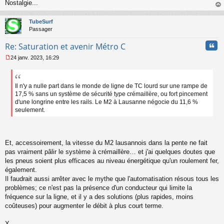
n
Nostalgie...
l
au
u
t
TubeSurf
Passager
Cita
Re: Saturation et avenir Métro C
24 janv. 2023, 16:29
M
e
s
s
Il n'y a nulle part dans le monde de ligne de TC lourd sur une rampe de
a
17,5 % sans un système de sécurité type crémaillère, ou fort pincement
g
d'une longrine entre les rails. Le M2 à Lausanne négocie du 11,6 %
e
seulement.
n
o
n
l
Et, accessoirement, la vitesse du M2 lausannois dans la pente ne fait
u
pas vraiment pâlir le système à crémaillère… et j'ai quelques doutes que
les pneus soient plus efficaces au niveau énergétique qu'un roulement fer,
également.
Il faudrait aussi arrêter avec le mythe que l'automatisation résous tous les
problèmes; ce n'est pas la présence d'un conducteur qui limite la
fréquence sur la ligne, et il y a des solutions (plus rapides, moins
coûteuses) pour augmenter le débit à plus court terme.
X.