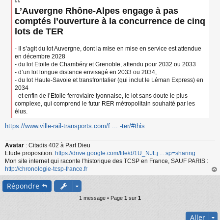
s
L’Auvergne Rhône-Alpes engage à pas
s
a
comptés l’ouverture à la concurrence de cinq
g
lots de TER
e
n
o
- Il s’agit du lot Auvergne, dont la mise en mise en service est attendue
n
en décembre 2028
l
- du lot Etoile de Chambéry et Grenoble, attendu pour 2032 ou 2033
u
- d’un lot longue distance envisagé en 2033 ou 2034,
- du lot Haute-Savoie et transfrontalier (qui inclut le Léman Express) en
2034
- et enfin de l’Etoile ferroviaire lyonnaise, le lot sans doute le plus
complexe, qui comprend le futur RER métropolitain souhaité par les
élus.
https://www.ville-rail-transports.com/f ... -ter/#this
Avatar
: Citadis 402 à Part Dieu
Etude proposition:
https://drive.google.com/file/d/1U_NJEj ... sp=sharing
Mon site internet qui raconte l'historique des TCSP en France, SAUF PARIS :
http://chronologie-tcsp-france.fr
au
Répondre
t
1 message • Page
1
sur
1
Aller