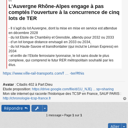
s
L’Auvergne Rhône-Alpes engage à pas
s
a
comptés l’ouverture à la concurrence de cinq
g
lots de TER
e
n
o
- Il s’agit du lot Auvergne, dont la mise en mise en service est attendue
n
en décembre 2028
l
- du lot Etoile de Chambéry et Grenoble, attendu pour 2032 ou 2033
u
- d’un lot longue distance envisagé en 2033 ou 2034,
- du lot Haute-Savoie et transfrontalier (qui inclut le Léman Express) en
2034
- et enfin de l’Etoile ferroviaire lyonnaise, le lot sans doute le plus
complexe, qui comprend le futur RER métropolitain souhaité par les
élus.
https://www.ville-rail-transports.com/f ... -ter/#this
Avatar
: Citadis 402 à Part Dieu
Etude proposition:
https://drive.google.com/file/d/1U_NJEj ... sp=sharing
Mon site internet qui raconte l'historique des TCSP en France, SAUF PARIS :
http://chronologie-tcsp-france.fr
au
Répondre
t
1 message • Page
1
sur
1
Aller