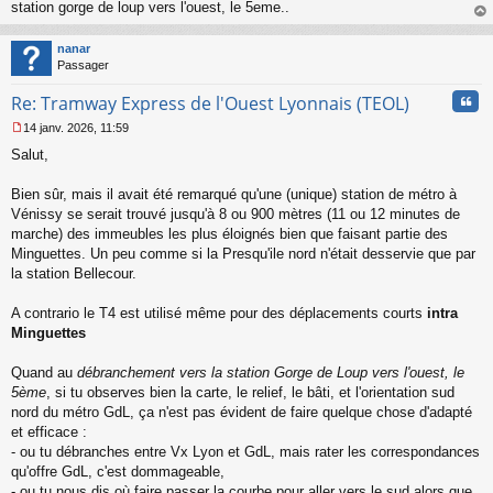
station gorge de loup vers l'ouest, le 5eme..
e
au
n
t
o
nanar
n
Passager
l
u
Cita
Re: Tramway Express de l'Ouest Lyonnais (TEOL)
14 janv. 2026, 11:59
M
Salut,
e
s
s
Bien sûr, mais il avait été remarqué qu'une (unique) station de métro à
a
Vénissy se serait trouvé jusqu'à 8 ou 900 mètres (11 ou 12 minutes de
g
marche) des immeubles les plus éloignés bien que faisant partie des
e
Minguettes. Un peu comme si la Presqu'ile nord n'était desservie que par
n
o
la station Bellecour.
n
l
A contrario le T4 est utilisé même pour des déplacements courts
intra
u
Minguettes
Quand au
débranchement vers la station Gorge de Loup vers l'ouest, le
5ème
, si tu observes bien la carte, le relief, le bâti, et l'orientation sud
nord du métro GdL, ça n'est pas évident de faire quelque chose d'adapté
et efficace :
- ou tu débranches entre Vx Lyon et GdL, mais rater les correspondances
qu'offre GdL, c'est dommageable,
- ou tu nous dis où faire passer la courbe pour aller vers le sud alors que