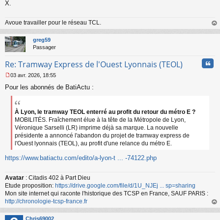
X.
u
Avoue travailler pour le réseau TCL.
au
t
greg59
Passager
Cita
Re: Tramway Express de l'Ouest Lyonnais (TEOL)
03 avr. 2026, 18:55
M
Pour les abonnés de BatiActu :
e
s
s
a
À Lyon, le tramway TEOL enterré au profit du retour du métro E ?
g
MOBILITÉS. Fraîchement élue à la tête de la Métropole de Lyon,
e
Véronique Sarselli (LR) imprime déjà sa marque. La nouvelle
n
présidente a annoncé l'abandon du projet de tramway express de
o
l'Ouest lyonnais (TEOL), au profit d'une relance du métro E.
n
l
https://www.batiactu.com/edito/a-lyon-t ... -74122.php
u
Avatar
: Citadis 402 à Part Dieu
Etude proposition:
https://drive.google.com/file/d/1U_NJEj ... sp=sharing
Mon site internet qui raconte l'historique des TCSP en France, SAUF PARIS :
http://chronologie-tcsp-france.fr
au
t
Chris69002