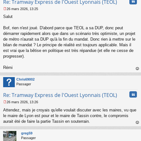
Cita
Re: Tramway Express de l'Ouest Lyonnais (TEOL)
26 mars 2026, 13:25
M
Salut
e
s
s
Bof, rien n'est joué. D'abord parce que TEOL a sa DUP, donc peut
a
démarrer rapidement alors que dans un scénario très optimiste, un projet
g
de métro n'aurait sa DUP qu'à la fin du mandat. Donc rien à mettre sur le
e
bilan de mandat ? Le principe de réalité est toujours applicable. Mais il
n
o
est vrai que la bêtise en politique est très répandue (et elle ne cesse de
n
progresser).
l
u
Rémi
au
t
Chris69002
Passager
Cita
Re: Tramway Express de l'Ouest Lyonnais (TEOL)
26 mars 2026, 13:26
M
Attendez, mais je croyais qu'elle voulait discuter avec les maires, vu que
e
s
le maire de Lyon est pour et le maire de Tassin contre, le compromis
s
aurait été de faire la partie Tassin en souterrain.
a
au
g
t
greg59
e
Passager
n