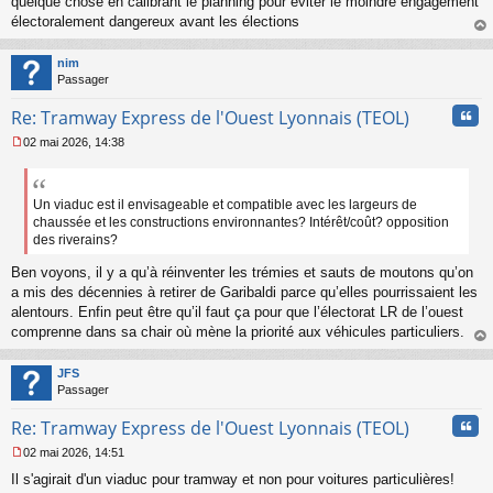
quelque chose en calibrant le planning pour éviter le moindre engagement
électoralement dangereux avant les élections
au
t
nim
Passager
Cita
Re: Tramway Express de l'Ouest Lyonnais (TEOL)
02 mai 2026, 14:38
M
e
s
s
Un viaduc est il envisageable et compatible avec les largeurs de
a
chaussée et les constructions environnantes? Intérêt/coût? opposition
g
des riverains?
e
n
Ben voyons, il y a qu’à réinventer les trémies et sauts de moutons qu’on
o
a mis des décennies à retirer de Garibaldi parce qu’elles pourrissaient les
n
alentours. Enfin peut être qu’il faut ça pour que l’électorat LR de l’ouest
l
comprenne dans sa chair où mène la priorité aux véhicules particuliers.
u
au
t
JFS
Passager
Cita
Re: Tramway Express de l'Ouest Lyonnais (TEOL)
02 mai 2026, 14:51
M
Il s'agirait d'un viaduc pour tramway et non pour voitures particulières!
e