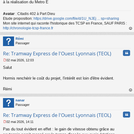
à la réalisation du Metro E
g
e
n
Avatar
: Citadis 402 à Part Dieu
o
Etude proposition:
https://drive.google.com/file/d/1U_NJEj ... sp=sharing
n
Mon site internet qui raconte l'historique des TCSP en France, SAUF PARIS :
l
http://chronologie-tcsp-france.fr
u
au
t
Rémi
Passager
Cita
Re: Tramway Express de l'Ouest Lyonnais (TEOL)
02 mai 2026, 12:03
M
Salut
e
s
s
Hormis renchérir le coût du projet, l'intérêt est loin d'être évident.
a
g
Rémi
e
au
n
t
o
nanar
n
Passager
l
u
Cita
Re: Tramway Express de l'Ouest Lyonnais (TEOL)
02 mai 2026, 14:11
M
Pas du tout évident en effet : le gain de vitesse obtenu grâce au
e
s