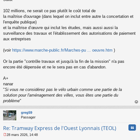
s
s
102 millions, ne serait ce pas plutôt le coût total de
a
la maîtrise d'ouvrage (dans lequel on inclut entre autre la concertation et
g
l'enquête publique)
e
et la maîtrise d’œuvre qui inclut les études, mais aussi aussi la
n
o
surveillance des travaux et l'établissement des autorisations de paiement
n
aux entreprises
l
u
(voir
https://www.marche-public.fr/Marches-pu ... oeuvre.htm
)
Or la partie "contrôle travaux et jusqu'à la fin de la mission" n'a pas
encore été dépensée et ne le sera pas en cas d'abandon.
A+
nanar
"
Si vous ne considérez pas le vélo urbain comme une partie de la
solution pour l'aménagement des villes, vous êtes une partie du
problème
"
au
t
greg59
Passager
Cita
Re: Tramway Express de l'Ouest Lyonnais (TEOL)
28 mars 2026, 14:48
M