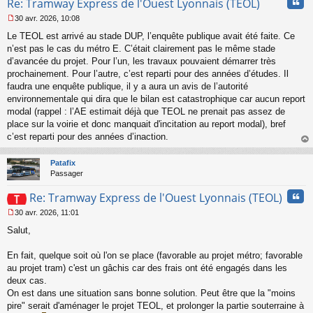
Cita
Re: Tramway Express de l'Ouest Lyonnais (TEOL)
30 avr. 2026, 10:08
M
Le TEOL est arrivé au stade DUP, l’enquête publique avait été faite. Ce
e
s
n’est pas le cas du métro E. C’était clairement pas le même stade
s
d’avancée du projet. Pour l’un, les travaux pouvaient démarrer très
a
prochainement. Pour l’autre, c’est reparti pour des années d’études. Il
g
faudra une enquête publique, il y a aura un avis de l’autorité
e
environnementale qui dira que le bilan est catastrophique car aucun report
n
o
modal (rappel : l’AE estimait déjà que TEOL ne prenait pas assez de
n
place sur la voirie et donc manquait d'incitation au report modal), bref
l
c’est reparti pour des années d’inaction.
u
au
t
Patafix
Passager
Cita
Re: Tramway Express de l'Ouest Lyonnais (TEOL)
30 avr. 2026, 11:01
M
Salut,
e
s
s
En fait, quelque soit où l'on se place (favorable au projet métro; favorable
a
au projet tram) c'est un gâchis car des frais ont été engagés dans les
g
deux cas.
e
On est dans une situation sans bonne solution. Peut être que la "moins
n
o
pire" serait d'aménager le projet TEOL, et prolonger la partie souterraine à