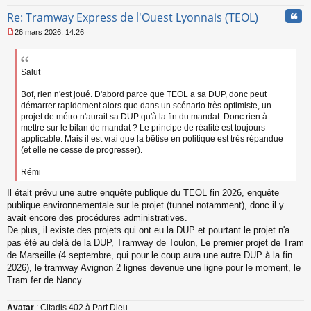
o
Cita
Re: Tramway Express de l'Ouest Lyonnais (TEOL)
n
l
26 mars 2026, 14:26
u
M
e
s
s
Salut
a
g
Bof, rien n'est joué. D'abord parce que TEOL a sa DUP, donc peut
e
démarrer rapidement alors que dans un scénario très optimiste, un
n
projet de métro n'aurait sa DUP qu'à la fin du mandat. Donc rien à
o
mettre sur le bilan de mandat ? Le principe de réalité est toujours
n
applicable. Mais il est vrai que la bêtise en politique est très répandue
l
(et elle ne cesse de progresser).
u
Rémi
Il était prévu une autre enquête publique du TEOL fin 2026, enquête
publique environnementale sur le projet (tunnel notamment), donc il y
avait encore des procédures administratives.
De plus, il existe des projets qui ont eu la DUP et pourtant le projet n'a
pas été au delà de la DUP, Tramway de Toulon, Le premier projet de Tram
de Marseille (4 septembre, qui pour le coup aura une autre DUP à la fin
2026), le tramway Avignon 2 lignes devenue une ligne pour le moment, le
Tram fer de Nancy.
Avatar
: Citadis 402 à Part Dieu