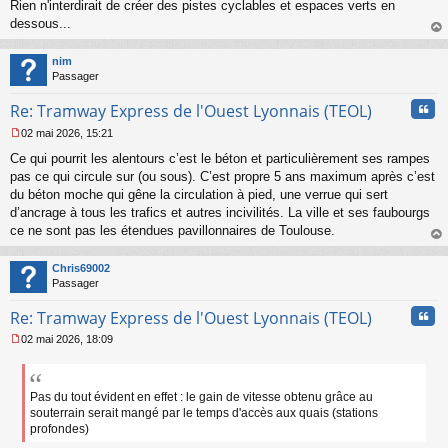
s
Rien n'interdirait de créer des pistes cyclables et espaces verts en
s
dessous...
a
au
g
t
nim
e
Passager
n
o
Cita
Re: Tramway Express de l'Ouest Lyonnais (TEOL)
n
l
02 mai 2026, 15:21
u
M
Ce qui pourrit les alentours c’est le béton et particulièrement ses rampes
e
s
pas ce qui circule sur (ou sous). C’est propre 5 ans maximum après c’est
s
du béton moche qui gêne la circulation à pied, une verrue qui sert
a
d’ancrage à tous les trafics et autres incivilités. La ville et ses faubourgs
g
ce ne sont pas les étendues pavillonnaires de Toulouse.
e
au
n
t
o
Chris69002
n
Passager
l
u
Cita
Re: Tramway Express de l'Ouest Lyonnais (TEOL)
02 mai 2026, 18:09
M
e
s
s
Pas du tout évident en effet : le gain de vitesse obtenu grâce au
a
souterrain serait mangé par le temps d'accès aux quais (stations
g
profondes)
e