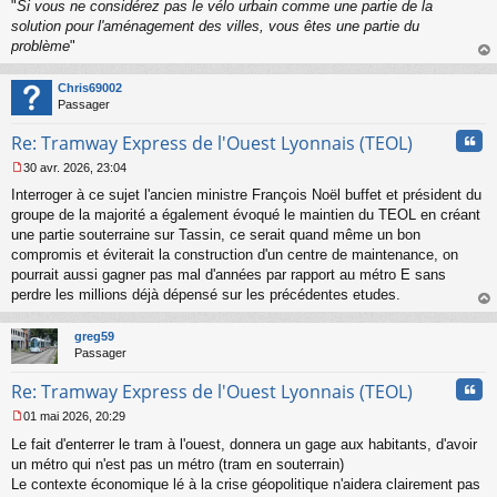
"
Si vous ne considérez pas le vélo urbain comme une partie de la
solution pour l'aménagement des villes, vous êtes une partie du
problème
"
au
t
Chris69002
Passager
Cita
Re: Tramway Express de l'Ouest Lyonnais (TEOL)
30 avr. 2026, 23:04
M
Interroger à ce sujet l'ancien ministre François Noël buffet et président du
e
s
groupe de la majorité a également évoqué le maintien du TEOL en créant
s
une partie souterraine sur Tassin, ce serait quand même un bon
a
compromis et éviterait la construction d'un centre de maintenance, on
g
pourrait aussi gagner pas mal d'années par rapport au métro E sans
e
perdre les millions déjà dépensé sur les précédentes etudes.
n
o
au
n
t
greg59
l
Passager
u
Cita
Re: Tramway Express de l'Ouest Lyonnais (TEOL)
01 mai 2026, 20:29
M
Le fait d'enterrer le tram à l'ouest, donnera un gage aux habitants, d'avoir
e
s
un métro qui n'est pas un métro (tram en souterrain)
s
Le contexte économique lé à la crise géopolitique n'aidera clairement pas
a