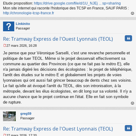
Etude proposition:
https://drive.google.com/file/d/1U_NJEj ... sp=sharing
Mon site internet qui raconte l'historique des TCSP en France, SAUF PARIS :
http://chronologie-tcsp-france.fr
au
t
Linkinito
Passager
Cita
Re: Tramway Express de l'Ouest Lyonnais (TEOL)
27 mars 2026, 16:28
M
Je pense que pour Véronique Sarselli, c'est une revanche personnelle et
e
s
politique de tuer TEOL. Même si le projet desservait effectivement sa
s
commune au quartier des Provinces (ce que ne fait pas le métro E), elle
a
n'a jamais digéré les décisions des écologistes : le projet de téléphérique,
g
l'arrêt des études sur le métro E et globalement les projets de voies
e
lyonnaises qui ont aussi fait grincer beaucoup de dents chez ses voisins.
n
o
Le fait qu'elle ait évoqué l'arrêt du TEOL, dès son intronisation, à la
n
métropole, devant les élus écologistes, en dit long sur sa volonté. Il n'y a
l
aucune chance que le projet continue en l'état. Elle en fait son symbole
u
de rupture.
au
t
greg59
Passager
Cita
Re: Tramway Express de l'Ouest Lyonnais (TEOL)
27 mars 2026, 17:20