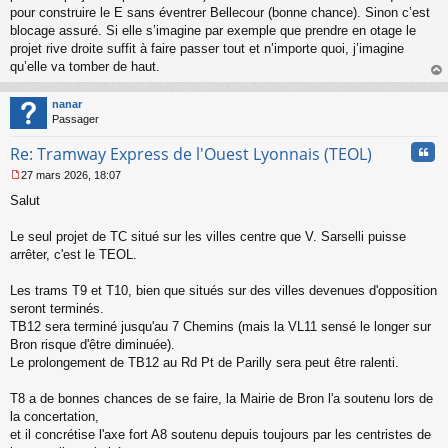
pour construire le E sans éventrer Bellecour (bonne chance). Sinon c’est
blocage assuré. Si elle s’imagine par exemple que prendre en otage le
projet rive droite suffit à faire passer tout et n’importe quoi, j’imagine
qu’elle va tomber de haut.
au
t
nanar
Passager
Cita
Re: Tramway Express de l'Ouest Lyonnais (TEOL)
27 mars 2026, 18:07
M
Salut
e
s
s
Le seul projet de TC situé sur les villes centre que V. Sarselli puisse
a
arrêter, c'est le TEOL.
g
e
Les trams T9 et T10, bien que situés sur des villes devenues d'opposition
n
o
seront terminés.
n
TB12 sera terminé jusqu'au 7 Chemins (mais la VL11 sensé le longer sur
l
Bron risque d'être diminuée).
u
Le prolongement de TB12 au Rd Pt de Parilly sera peut être ralenti.
T8 a de bonnes chances de se faire, la Mairie de Bron l'a soutenu lors de
la concertation,
et il concrétise l'axe fort A8 soutenu depuis toujours par les centristes de