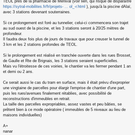
TEOL près de la pharmacie de Ménival (voir lien, qui risque de disparaître
https://sytral-mobilites.fr/fr/projets- ... ol_-r.html
), jusqu'à la piscine dAlaï,
avec 3 stations devenant souterraines.
Si ce prolongement est foré au tunnelier, celui-ci commencera son trajet
au sud ouest de la piscine, et les 3 stations seront à 20/25 mètres de
profondeur.
Il faudra deux fois plus de jours de travaux que pour creuser le tunnel de
3 km et les 2 stations profondes de TEOL.
Si le prolongement est réalisé en tranchée ouverte dans les rues Brosset,
de Gaulle et Rte de Brignais, les 3 stations seraient superficielles.
Mais vu l'étroitesse de ces voiries, le chantier va les fermer pendant 1 an
et demi ou 2 ans.
Ce serait aussi le cas du tram en surface, mais il était prévu d'exproprier
une vingtaine de parcelles pour élargir l'emprise de chantier d'une part,
puis les rues/avenues finalement rétablies, avec possibilité de
reconstructions d'immeubles en retrait.
La taille des parcelles expropriables, assez vastes et peu bâties, se
prêtent bien à ce mode opératoire ( immeubles de 5 niveaux au lieu de
maisons individuelles)
A+
nanar