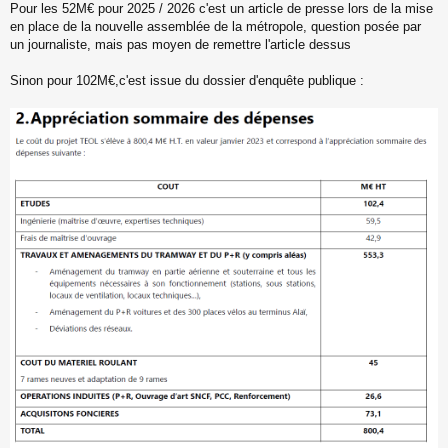
Pour les 52M€ pour 2025 / 2026 c'est un article de presse lors de la mise
e
s
en place de la nouvelle assemblée de la métropole, question posée par
s
un journaliste, mais pas moyen de remettre l'article dessus
a
g
Sinon pour 102M€,c'est issue du dossier d'enquête publique :
e
n
o
n
l
u