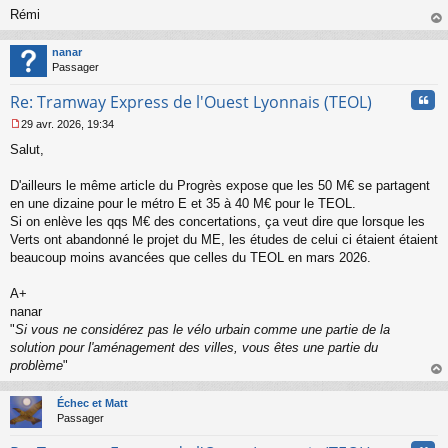
l
Rémi
u
au
t
nanar
Passager
Cita
Re: Tramway Express de l'Ouest Lyonnais (TEOL)
29 avr. 2026, 19:34
M
Salut,
e
s
s
D'ailleurs le même article du Progrès expose que les 50 M€ se partagent
a
en une dizaine pour le métro E et 35 à 40 M€ pour le TEOL.
g
Si on enlève les qqs M€ des concertations, ça veut dire que lorsque les
e
Verts ont abandonné le projet du ME, les études de celui ci étaient étaient
n
o
beaucoup moins avancées que celles du TEOL en mars 2026.
n
l
A+
u
nanar
"
Si vous ne considérez pas le vélo urbain comme une partie de la
solution pour l'aménagement des villes, vous êtes une partie du
problème
"
au
t
Échec et Matt
Passager