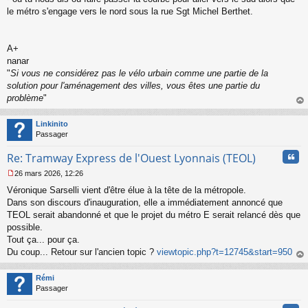
le métro s'engage vers le nord sous la rue Sgt Michel Berthet.
A+
nanar
"
Si vous ne considérez pas le vélo urbain comme une partie de la
solution pour l'aménagement des villes, vous êtes une partie du
problème
"
au
t
Linkinito
Passager
Cita
Re: Tramway Express de l'Ouest Lyonnais (TEOL)
26 mars 2026, 12:26
M
Véronique Sarselli vient d'être élue à la tête de la métropole.
e
s
Dans son discours d'inauguration, elle a immédiatement annoncé que
s
TEOL serait abandonné et que le projet du métro E serait relancé dès que
a
possible.
g
Tout ça... pour ça.
e
Du coup... Retour sur l'ancien topic ?
viewtopic.php?t=12745&start=950
n
o
au
n
t
Rémi
l
Passager
u