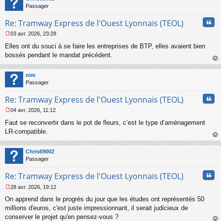
Passager
Cita
Re: Tramway Express de l'Ouest Lyonnais (TEOL)
03 avr. 2026, 23:28
M
Elles ont du souci à se faire les entreprises de BTP, elles avaient bien
e
s
bossés pendant le mandat précédent.
s
au
a
t
nim
g
Passager
e
n
Cita
Re: Tramway Express de l'Ouest Lyonnais (TEOL)
o
n
04 avr. 2026, 11:12
l
M
u
Faut se reconvertir dans le pot de fleurs, c’est le type d’aménagement
e
s
LR-compatible.
s
au
a
t
Chris69002
g
Passager
e
n
Cita
Re: Tramway Express de l'Ouest Lyonnais (TEOL)
o
n
28 avr. 2026, 19:12
l
M
u
On apprend dans le progrès du jour que les études ont représentés 50
e
s
millions d'euros, c'est juste impressionnant, il serait judicieux de
s
conserver le projet qu'en pensez-vous ?