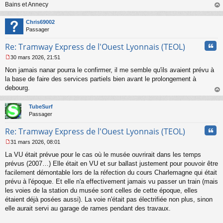
n
Bains et Annecy
o
au
n
t
Chris69002
l
Passager
u
Cita
Re: Tramway Express de l'Ouest Lyonnais (TEOL)
30 mars 2026, 21:51
M
Non jamais nanar pourra le confirmer, il me semble qu'ils avaient prévu à
e
s
la base de faire des services partiels bien avant le prolongement à
s
debourg.
a
au
g
t
TubeSurf
e
Passager
n
o
Cita
Re: Tramway Express de l'Ouest Lyonnais (TEOL)
n
l
31 mars 2026, 08:01
u
M
La VU était prévue pour le cas où le musée ouvrirait dans les temps
e
s
prévus (2007…) Elle était en VU et sur ballast justement pour pouvoir être
s
facilement démontable lors de la réfection du cours Charlemagne qui était
a
prévu à l'époque. Et elle n'a effectivement jamais vu passer un train (mais
g
les voies de la station du musée sont celles de cette époque, elles
e
étaient déjà posées aussi). La voie n'était pas électrifiée non plus, sinon
n
o
elle aurait servi au garage de rames pendant des travaux.
n
l