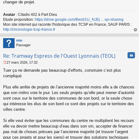
changer de projet.
Avatar
: Citadis 402 à Part Dieu
Etude proposition:
https://drive.google.com/file/d/1U_NJEj ... sp=sharing
Mon site internet qui raconte l'historique des TCSP en France, SAUF PARIS :
http://chronologie-tcsp-france.fr
au
t
nim
Passager
Cita
Re: Tramway Express de l'Ouest Lyonnais (TEOL)
27 mars 2026, 17:32
M
Tuer ça ne demande pas beaucoup d’efforts, construire c’est plus
e
s
compliqué.
s
a
Plus elle arrête de projets de l’ancienne majorité moins elle a de chances
g
que son métro voie le jour. Les seuls projets qu’elle peut mener d’autorité
e
sont ceux sur le territoire des communes de son bord, or la seule chose
n
o
qui intéresse les élus de son bord ce sont des projets sur le territoire des
n
villes centre.
l
u
Si elle veut éviter que les communes du centre ne multiplient les recours
elle va devoir mettre beaucoup d’eau dans son vin, accepter de financer
pas mal de choses prévues par l’ancienne majorité (et trouver l’argent
pour ces projets et pour les siens) et trouver des solutions techniques