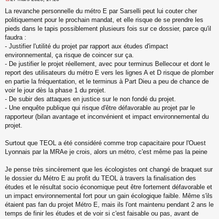
M
La revanche personnelle du métro E par Sarselli peut lui couter cher
e
s
politiquement pour le prochain mandat, et elle risque de se prendre les
s
pieds dans le tapis possiblement plusieurs fois sur ce dossier, parce qu'il
a
faudra :
g
- Justifier l'utilité du projet par rapport aux études d'impact
e
environnemental, ça risque de coincer sur ça.
n
o
- De justifier le projet réellement, avec pour terminus Bellecour et dont le
n
report des utilisateurs du métro E vers les lignes A et D risque de plomber
l
en partie la fréquentation, et le terminus à Part Dieu a peu de chance de
u
voir le jour dès la phase 1 du projet.
- De subir des attaques en justice sur le non fondé du projet.
- Une enquête publique qui risque d'être défavorable au projet par le
rapporteur (bilan avantage et inconvénient et impact environnemental du
projet.
Surtout que TEOL a été considéré comme trop capacitaire pour l'Ouest
Lyonnais par la MRAe je crois, alors un métro, c'est même pas la peine
Je pense très sincèrement que les écologistes ont changé de braquet sur
le dossier du Métro E au profit du TEOL à travers la finalisation des
études et le résultat socio économique peut être fortement défavorable et
un impact environnemental fort pour un gain écologique faible. Même s'ils
étaient pas fan du projet Métro E, mais ils l'ont maintenu pendant 2 ans le
temps de finir les études et de voir si c'est faisable ou pas, avant de