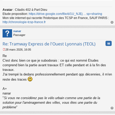
Avatar
: Citadis 402 à Part Dieu
Etude proposition:
https://drive.google.com/file/d/1U_NJEj ... sp=sharing
Mon site internet qui raconte l'historique des TCSP en France, SAUF PARIS :
http://chronologie-tcsp-france.fr
au
t
nanar
Passager
Cita
Re: Tramway Express de l'Ouest Lyonnais (TEOL)
28 mars 2026, 16:05
M
Re
e
s
C'est donc bien ce que je subodorais : ce qui est nommé Etudes
s
comprend bien la partie avant travaux ET celle pendant et à la fin des
a
travaux.
g
J'ai trempé la dedans professionnellement pendant qqs décennies, il m'en
e
reste des traces
n
o
n
A+
l
nanar
u
"
Si vous ne considérez pas le vélo urbain comme une partie de la
solution pour l'aménagement des villes, vous êtes une partie du
problème
"
au