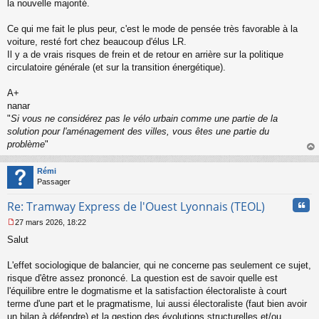
la nouvelle majorité.
Ce qui me fait le plus peur, c'est le mode de pensée très favorable à la
voiture, resté fort chez beaucoup d'élus LR.
Il y a de vrais risques de frein et de retour en arrière sur la politique
circulatoire générale (et sur la transition énergétique).
A+
nanar
"
Si vous ne considérez pas le vélo urbain comme une partie de la
solution pour l'aménagement des villes, vous êtes une partie du
problème
"
au
t
Rémi
Passager
Cita
Re: Tramway Express de l'Ouest Lyonnais (TEOL)
27 mars 2026, 18:22
M
Salut
e
s
s
L'effet sociologique de balancier, qui ne concerne pas seulement ce sujet,
a
risque d'être assez prononcé. La question est de savoir quelle est
g
l'équilibre entre le dogmatisme et la satisfaction électoraliste à court
e
terme d'une part et le pragmatisme, lui aussi électoraliste (faut bien avoir
n
o
un bilan à défendre) et la gestion des évolutions structurelles et/ou