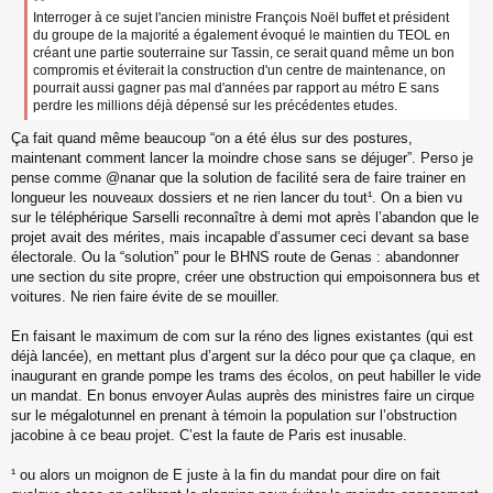
s
Interroger à ce sujet l'ancien ministre François Noël buffet et président
a
du groupe de la majorité a également évoqué le maintien du TEOL en
g
créant une partie souterraine sur Tassin, ce serait quand même un bon
e
compromis et éviterait la construction d'un centre de maintenance, on
n
pourrait aussi gagner pas mal d'années par rapport au métro E sans
o
perdre les millions déjà dépensé sur les précédentes etudes.
n
l
Ça fait quand même beaucoup “on a été élus sur des postures,
u
maintenant comment lancer la moindre chose sans se déjuger”. Perso je
pense comme @nanar que la solution de facilité sera de faire trainer en
longueur les nouveaux dossiers et ne rien lancer du tout¹. On a bien vu
sur le téléphérique Sarselli reconnaître à demi mot après l’abandon que le
projet avait des mérites, mais incapable d’assumer ceci devant sa base
électorale. Ou la “solution” pour le BHNS route de Genas : abandonner
une section du site propre, créer une obstruction qui empoisonnera bus et
voitures. Ne rien faire évite de se mouiller.
En faisant le maximum de com sur la réno des lignes existantes (qui est
déjà lancée), en mettant plus d’argent sur la déco pour que ça claque, en
inaugurant en grande pompe les trams des écolos, on peut habiller le vide
un mandat. En bonus envoyer Aulas auprès des ministres faire un cirque
sur le mégalotunnel en prenant à témoin la population sur l’obstruction
jacobine à ce beau projet. C’est la faute de Paris est inusable.
¹ ou alors un moignon de E juste à la fin du mandat pour dire on fait