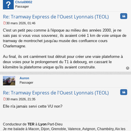
t
Chris69002
Passager
Cita
Re: Tramway Express de l'Ouest Lyonnais (TEOL)
30 mars 2026, 01:46
M
C'est un petit peu comme à l'époque au milieu des années 2000, je ne
e
s
sais pas si vous vous souvenez, ils avaient créé 1 km de voie unique de
s
tramway de montrochet jusqu'au musée des confluence cours
a
Charlemagne.
g
e
Au final, ils ont carrément tout détruit pour créer une vraie plateforme à
n
o
deux voies pour le prolongement du T1 à debourg, en cassant le
n
kilomètre la plateforme unique qu'ils avaient construite.
l
au
u
t
Auron
Passager
Cita
Re: Tramway Express de l'Ouest Lyonnais (TEOL)
30 mars 2026, 21:35
M
Elle n'a jamais servi cette VU non?
e
s
s
a
Conducteur de
TER
à
Lyon
Part-Dieu
g
Je me balade à Macon, Dijon, Grenoble, Valence, Avignon, Chambéry, Aix les
e