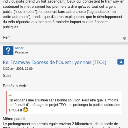
individualiste prend un fort ascendant. Ceux qui contestent le tramway en
soutenant le métro seront les premiers à dire qu'avec tout cet argent
public ("nos impôts"), on pourrait faire autre chose ("agrandissez-moi
cette autoroute"), tandis que d'autres expliqueront que le développement
du vélo répondra aux besoins à moindre impact sur les finances
publiques...
Rémi
au
t
nanar
Passager
Cita
Re: Tramway Express de l'Ouest Lyonnais (TEOL)
30 avr. 2026, 19:09
M
Salut,
e
s
s
Patafix a écrit :
a
g
e
On est dans une situation sans bonne solution. Peut être que la "moins
n
pire" serait d'aménager le projet TEOL, et prolonger la partie souterraine
o
à l'Ouest
n
l
Même pas dit :
u
Le prolongement souterrain égale environ 2 kilomètres, de la sortie de