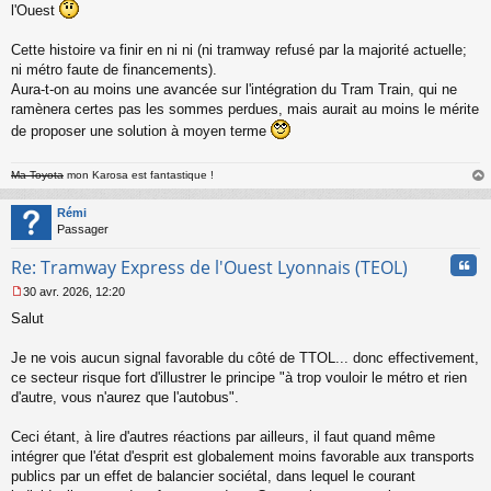
n
l'Ouest
l
u
Cette histoire va finir en ni ni (ni tramway refusé par la majorité actuelle;
ni métro faute de financements).
Aura-t-on au moins une avancée sur l'intégration du Tram Train, qui ne
ramènera certes pas les sommes perdues, mais aurait au moins le mérite
de proposer une solution à moyen terme
Ma Toyota
mon Karosa est fantastique !
au
t
Rémi
Passager
Cita
Re: Tramway Express de l'Ouest Lyonnais (TEOL)
30 avr. 2026, 12:20
M
Salut
e
s
s
Je ne vois aucun signal favorable du côté de TTOL... donc effectivement,
a
ce secteur risque fort d'illustrer le principe "à trop vouloir le métro et rien
g
d'autre, vous n'aurez que l'autobus".
e
n
o
Ceci étant, à lire d'autres réactions par ailleurs, il faut quand même
n
intégrer que l'état d'esprit est globalement moins favorable aux transports
l
publics par un effet de balancier sociétal, dans lequel le courant
u