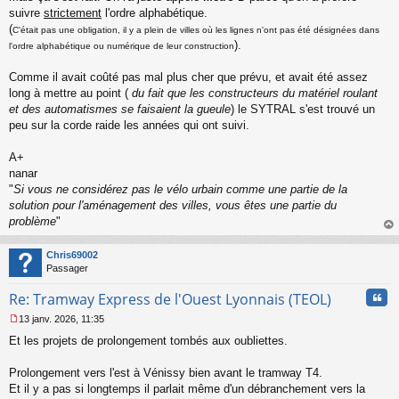
s
suivre
strictement
l'ordre alphabétique.
s
(
C'était pas une obligation, il y a plein de villes où les lignes n'ont pas été désignées dans
a
).
l'ordre alphabétique ou numérique de leur construction
g
e
Comme il avait coûté pas mal plus cher que prévu, et avait été assez
n
o
long à mettre au point (
du fait que les constructeurs du matériel roulant
n
et des automatismes se faisaient la gueule
) le SYTRAL s'est trouvé un
l
peu sur la corde raide les années qui ont suivi.
u
A+
nanar
"
Si vous ne considérez pas le vélo urbain comme une partie de la
solution pour l'aménagement des villes, vous êtes une partie du
problème
"
au
t
Chris69002
Passager
Cita
Re: Tramway Express de l'Ouest Lyonnais (TEOL)
13 janv. 2026, 11:35
M
Et les projets de prolongement tombés aux oubliettes.
e
s
s
Prolongement vers l'est à Vénissy bien avant le tramway T4.
a
Et il y a pas si longtemps il parlait même d'un débranchement vers la
g