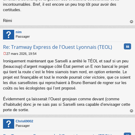
n
incontournables. Bref, il est encore un peu trop tôt pour avoir des
l
certitudes.
u
Rémi
au
t
nim
Passager
Cita
Re: Tramway Express de l'Ouest Lyonnais (TEOL)
27 mars 2026, 19:54
M
Ironiquement maintenant que Sarselli a arrêté le TÉOL et sauf si un peu
e
s
(beaucoup) d’argent magique côté État permet un E non bancal le projet
s
qui tient la route c’est le frère siamois tram nord, en option enterrée. Le
a
projet est finançable et tout le monde pourrait crier victoire, que ce soient
g
les élus sarsellistes qui reprochaient à Bruno Bernard de rogner sur les
e
coûts ou les écologistes qui l’ont proposé.
n
o
n
Évidemment ça laisserait l’Ouest grosjean comme devant (comme
l
d’habitude) donc je ne sais pas si Sarselli sera capable d’envisager cette
u
porte de sortie.
au
t
Chris69002
Passager