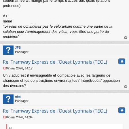
souterrain serait mangé par le temps d'accès aux quais (stations
s
profondes)
a
g
A+
e
nanar
n
o
"
Si vous ne considérez pas le vélo urbain comme une partie de la
n
solution pour l'aménagement des villes, vous êtes une partie du
l
problème
"
u
au
t
JFS
Passager
Cita
Re: Tramway Express de l'Ouest Lyonnais (TEOL)
02 mai 2026, 14:17
M
Un viaduc est il envisageable et compatible avec les largeurs de
e
s
chaussée et les constructions environnantes? Intérêt/coût? opposition
s
des riverains?
a
au
g
t
nim
e
Passager
n
o
Cita
Re: Tramway Express de l'Ouest Lyonnais (TEOL)
n
l
02 mai 2026, 14:34
u
M
e
s