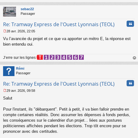
a
au
g
t
sebac22
e
Passager
n
o
Cita
Re: Tramway Express de l'Ouest Lyonnais (TEOL)
n
l
28 avr. 2026, 22:05
u
M
Vu l’avancée du projet et ce que va apporter un métro E, la réponse est
e
s
bien entendu oui.
s
a
J’erre sur les lignes
g
e
au
n
t
Rémi
o
Passager
n
l
Cita
Re: Tramway Express de l'Ouest Lyonnais (TEOL)
u
29 avr. 2026, 09:58
M
Salut
e
s
s
Pour l'instant, ils "débarquent". Petit à petit, il va bien falloir prendre en
a
compte certaines réalités. Donc assumer les dépenses à fonds perdus,
g
les conséquences sur le calendrier d'un projet... liées aux postures
e
politiciennes affichées pendant les élections. Trop tôt encore pour se
n
o
prononcer avec des certitudes.
n