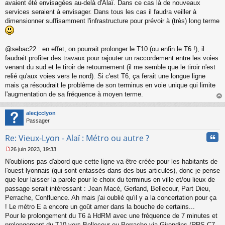
avaient été envisagées au-delà d'Alaï. Dans ce cas là de nouveaux
services seraient à envisager. Dans tous les cas il faudra veiller à
dimensionner suffisamment l'infrastructure pour prévoir à (très) long terme
@sebac22 : en effet, on pourrait prolonger le T10 (ou enfin le T6 !), il
faudrait profiter des travaux pour rajouter un raccordement entre les voies
venant du sud et le tiroir de retournement (il me semble que le tiroir n'est
relié qu'aux voies vers le nord). Si c'est T6, ça ferait une longue ligne
mais ça résoudrait le problème de son terminus en voie unique qui limite
l'augmentation de sa fréquence à moyen terme.
au
t
alecjcclyon
Passager
Cita
Re: Vieux-Lyon - Alaï : Métro ou autre ?
26 juin 2023, 19:33
M
N'oublions pas d'abord que cette ligne va être créée pour les habitants de
e
s
l'ouest lyonnais (qui sont entassés dans des bus articulés), donc je pense
s
que leur laisser la parole pour le choix du terminus en ville et/ou lieux de
a
passage serait intéressant : Jean Macé, Gerland, Bellecour, Part Dieu,
g
Perrache, Confluence. Ah mais j'ai oublié qu'il y a la concertation pour ça
e
! Le métro E a encore un goût amer dans la bouche de certains...
n
o
Pour le prolongement du T6 à HdRM avec une fréquence de 7 minutes et
n
prolongement du T10 vers Bellecour ou Perrache via Girondins (RRS C7,