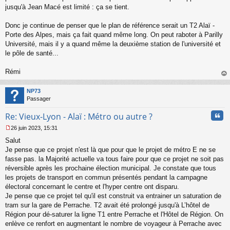
jusqu'à Jean Macé est limité : ça se tient.
Donc je continue de penser que le plan de référence serait un T2 Alaï -
Porte des Alpes, mais ça fait quand même long. On peut raboter à Parilly
Université, mais il y a quand même la deuxième station de l'université et
le pôle de santé...
Rémi
au
t
NP73
Passager
Cita
Re: Vieux-Lyon - Alaï : Métro ou autre ?
26 juin 2023, 15:31
M
Salut
e
s
Je pense que ce projet n'est là que pour que le projet de métro E ne se
s
fasse pas. la Majorité actuelle va tous faire pour que ce projet ne soit pas
a
réversible après les prochaine élection municipal. Je constate que tous
g
les projets de transport en commun présentés pendant la campagne
e
électoral concernant le centre et l'hyper centre ont disparu.
n
o
Je pense que ce projet tel qu'il est construit va entrainer un saturation de
n
tram sur la gare de Perrache. T2 avait été prolongé jusqu'à L’hôtel de
l
Région pour dé-saturer la ligne T1 entre Perrache et l'Hôtel de Région. On
u
enlève ce renfort en augmentant le nombre de voyageur à Perrache avec