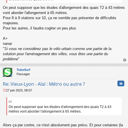
On peut supposer que les études d'allongement des quais T2 à 43 mètres
vont aborder l'allongement à 65 mètres.
Pour 8 à 9 stations sur 10, ça ne semble pas présenter de difficultés
majeures.
Pour les autres, il faudra cogiter un peu plus.
A+
nanar
"
Si vous ne considérez pas le vélo urbain comme une partie de la
solution pour l'aménagement des villes, vous êtes une partie du
problème
"
au
t
TubeSurf
Passager
Cita
Re: Vieux-Lyon - Alaï : Métro ou autre ?
27 juin 2023, 08:07
M
e
s
s
On peut supposer que les études d'allongement des quais T2 à 43
a
mètres vont aborder l'allongement à 65 mètres.
g
e
n
Alors ça par contre, ce n'est absolument pas prévu. Et pour certaines (la
o