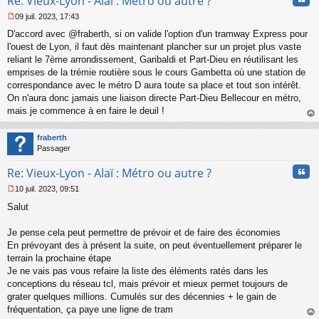
Re: Vieux-Lyon - Alaï : Métro ou autre ?
09 juil. 2023, 17:43
M
D'accord avec @fraberth, si on valide l'option d'un tramway Express pour
e
s
l'ouest de Lyon, il faut dès maintenant plancher sur un projet plus vaste
s
reliant le 7ème arrondissement, Garibaldi et Part-Dieu en réutilisant les
a
emprises de la trémie routière sous le cours Gambetta où une station de
g
correspondance avec le métro D aura toute sa place et tout son intérêt.
e
On n'aura donc jamais une liaison directe Part-Dieu Bellecour en métro,
n
o
mais je commence à en faire le deuil !
n
au
l
t
fraberth
u
Passager
Cita
Re: Vieux-Lyon - Alaï : Métro ou autre ?
10 juil. 2023, 09:51
M
Salut
e
s
s
Je pense cela peut permettre de prévoir et de faire des économies
a
En prévoyant des à présent la suite, on peut éventuellement préparer le
g
terrain la prochaine étape
e
Je ne vais pas vous refaire la liste des éléments ratés dans les
n
o
conceptions du réseau tcl, mais prévoir et mieux permet toujours de
n
grater quelques millions. Cumulés sur des décennies + le gain de
l
fréquentation, ça paye une ligne de tram
u