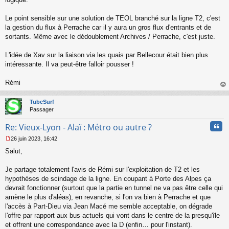
l
u
Le point sensible sur une solution de TEOL branché sur la ligne T2, c'est
la gestion du flux à Perrache car il y aura un gros flux d'entrants et de
sortants. Même avec le dédoublement Archives / Perrache, c'est juste.
L'idée de Xav sur la liaison via les quais par Bellecour était bien plus
intéressante. Il va peut-être falloir pousser !
Rémi
au
t
TubeSurf
Passager
Cita
Re: Vieux-Lyon - Alaï : Métro ou autre ?
26 juin 2023, 16:42
M
Salut,
e
s
s
Je partage totalement l'avis de Rémi sur l'exploitation de T2 et les
a
hypothèses de scindage de la ligne. En coupant à Porte des Alpes ça
g
devrait fonctionner (surtout que la partie en tunnel ne va pas être celle qui
e
amène le plus d'aléas), en revanche, si l'on va bien à Perrache et que
n
o
l'accès à Part-Dieu via Jean Macé me semble acceptable, on dégrade
n
l'offre par rapport aux bus actuels qui vont dans le centre de la presqu'île
l
et offrent une correspondance avec la D (enfin… pour l'instant).
u