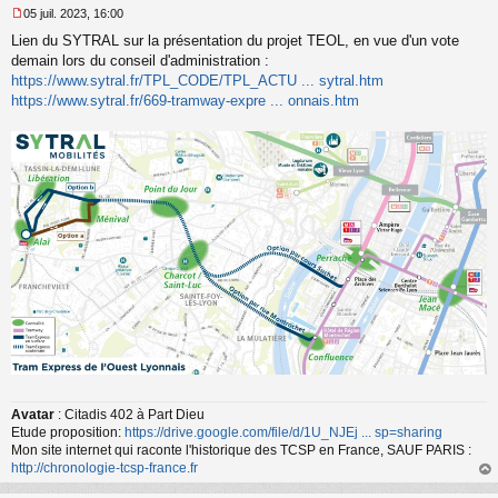
05 juil. 2023, 16:00
M
Lien du SYTRAL sur la présentation du projet TEOL, en vue d'un vote
e
s
demain lors du conseil d'administration :
s
https://www.sytral.fr/TPL_CODE/TPL_ACTU ... sytral.htm
a
https://www.sytral.fr/669-tramway-expre ... onnais.htm
g
e
n
o
n
l
u
Avatar
: Citadis 402 à Part Dieu
Etude proposition:
https://drive.google.com/file/d/1U_NJEj ... sp=sharing
Mon site internet qui raconte l'historique des TCSP en France, SAUF PARIS :
http://chronologie-tcsp-france.fr
au