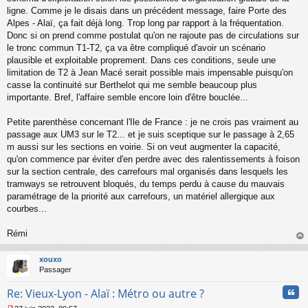
g
ligne. Comme je le disais dans un précédent message, faire Porte des
e
Alpes - Alaï, ça fait déjà long. Trop long par rapport à la fréquentation.
n
o
Donc si on prend comme postulat qu'on ne rajoute pas de circulations sur
n
le tronc commun T1-T2, ça va être compliqué d'avoir un scénario
l
plausible et exploitable proprement. Dans ces conditions, seule une
u
limitation de T2 à Jean Macé serait possible mais impensable puisqu'on
casse la continuité sur Berthelot qui me semble beaucoup plus
importante. Bref, l'affaire semble encore loin d'être bouclée...
Petite parenthèse concernant l'Ile de France : je ne crois pas vraiment au
passage aux UM3 sur le T2... et je suis sceptique sur le passage à 2,65
m aussi sur les sections en voirie. Si on veut augmenter la capacité,
qu'on commence par éviter d'en perdre avec des ralentissements à foison
sur la section centrale, des carrefours mal organisés dans lesquels les
tramways se retrouvent bloqués, du temps perdu à cause du mauvais
paramétrage de la priorité aux carrefours, un matériel allergique aux
courbes...
Rémi
au
t
xouxo
Passager
Cita
Re: Vieux-Lyon - Alaï : Métro ou autre ?