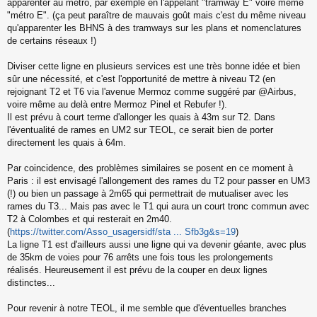
apparenter au métro, par exemple en l'appelant "tramway E" voire même
e
"métro E". (ça peut paraître de mauvais goût mais c'est du même niveau
n
o
qu'apparenter les BHNS à des tramways sur les plans et nomenclatures
n
de certains réseaux !)
l
u
Diviser cette ligne en plusieurs services est une très bonne idée et bien
sûr une nécessité, et c'est l'opportunité de mettre à niveau T2 (en
rejoignant T2 et T6 via l'avenue Mermoz comme suggéré par @Airbus,
voire même au delà entre Mermoz Pinel et Rebufer !).
Il est prévu à court terme d'allonger les quais à 43m sur T2. Dans
l'éventualité de rames en UM2 sur TEOL, ce serait bien de porter
directement les quais à 64m.
Par coincidence, des problèmes similaires se posent en ce moment à
Paris : il est envisagé l'allongement des rames du T2 pour passer en UM3
(!) ou bien un passage à 2m65 qui permettrait de mutualiser avec les
rames du T3... Mais pas avec le T1 qui aura un court tronc commun avec
T2 à Colombes et qui resterait en 2m40.
(
https://twitter.com/Asso_usagersidf/sta ... Sfb3g&s=19
)
La ligne T1 est d'ailleurs aussi une ligne qui va devenir géante, avec plus
de 35km de voies pour 76 arrêts une fois tous les prolongements
réalisés. Heureusement il est prévu de la couper en deux lignes
distinctes...
Pour revenir à notre TEOL, il me semble que d'éventuelles branches