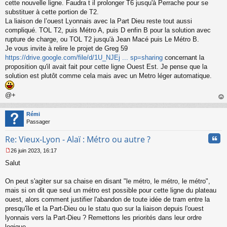
cette nouvelle ligne. Faudra t il prolonger T6 jusqu'à Perrache pour se
substituer à cette portion de T2.
La liaison de l’ouest Lyonnais avec la Part Dieu reste tout aussi
compliqué. TOL T2, puis Métro A, puis D enfin B pour la solution avec
rupture de charge, ou TOL T2 jusqu'à Jean Macé puis Le Métro B.
Je vous invite à relire le projet de Greg 59
https://drive.google.com/file/d/1U_NJEj ... sp=sharing
concernant la
proposition qu'il avait fait pour cette ligne Ouest Est. Je pense que la
solution est plutôt comme cela mais avec un Metro léger automatique.
@+
au
t
Rémi
Passager
Cita
Re: Vieux-Lyon - Alaï : Métro ou autre ?
26 juin 2023, 16:17
M
Salut
e
s
s
On peut s'agiter sur sa chaise en disant "le métro, le métro, le métro",
a
mais si on dit que seul un métro est possible pour cette ligne du plateau
g
ouest, alors comment justifier l'abandon de toute idée de tram entre la
e
presqu'île et la Part-Dieu ou le statu quo sur la liaison depuis l'ouest
n
o
lyonnais vers la Part-Dieu ? Remettons les priorités dans leur ordre
n
logique.