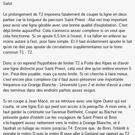
Salut
e
s
s
Le prolongement de T2 imposera fatalement de couper la ligne en deux
a
parties car la longueur du parcours Saint Priest - Alaï est trop important
g
pour avoir une ligne gérable avec une bonne qualité d'exploitation. C'est
e
déjà limite aujourd'hui. Cela s'annonce assez complexe si on veut que
n
o
cela fonctionne. Si on ajoute 6,5 km à l'ouest, il va falloir en enlever au
n
moins autant à l'est, pour faire simple. Et il faut évidemment ajouter le fait
l
qu'on ne doit pas ajouter de circulations supplémentaires sur le tronc
u
commun T1 - T2.
Donc si on reprend l'hypothèse de limiter T2 à Porte des Alpes et d'avoir
une ligne distincte pour Saint Priest, cela veut dire qu'on enlève environ 5
km. Peut-être jouable, mais ça reste limite. Si on cherche à faire mieux,
c'est encore plus complexe car il faut aussi préserver une importante
fréquence sur Grange Blanche - Université Lyon 2 et éviter d'avoir à créer
des terminus dans des endroits parfois assez exigus.
Si on coupe à Jean Macé, on se retrouve avec une ligne Ouest qui est
courte, et une ligne Est qui perd son accès à la presqu'île. A mon sens, il
faut garder la continuité sur l'avenue Berthelot. Couper au Bachut ne
présente guère d'intérêt car les voyageurs de Saint Priest et Bron
s'échappent assez nettement vers le métro à Grange Blanche, et il
faudrait un tuilage au moins jusqu'au T4. Encore que, de Bron, l'intérêt à
prendre le métro D puis le métro B pour aller à Gerland par rapport au T2