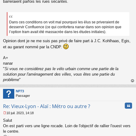
o
barreraient parfois les rues sécantes.
n
l
u
Dans ces conditions on voit mal pourquoi les élus se priveraient de
desservir Confluence (ce qui confortera nanar dans son opinion que
l’option tram avait été massacrée dans les études initiales).
Opinion dont je ne me suis pas privé de faire part à J.C. Kohlhaas, Egis,
et au garant nommé par la CNDP.
A+
nanar
"
Si vous ne considérez pas le vélo urbain comme une partie de la
solution pour l'aménagement des villes, vous êtes une partie du
problème
"
au
t
NP73
Passager
Cita
Re: Vieux-Lyon - Alaï : Métro ou autre ?
10 juil. 2023, 14:18
M
Salut
e
s
On est parti vers une ligne rocade. Loin de l'objectif de rallier l'ouest vers
s
le centre.
a