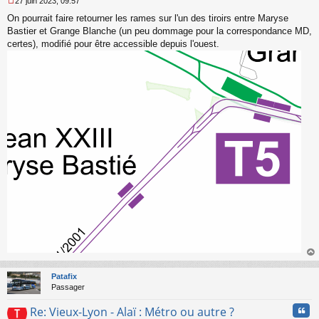
27 juin 2023, 09:57
M
On pourrait faire retourner les rames sur l'un des tiroirs entre Maryse
e
s
Bastier et Grange Blanche (un peu dommage pour la correspondance MD,
s
certes), modifié pour être accessible depuis l'ouest.
a
g
e
n
o
n
l
u
au
t
Patafix
Passager
Cita
Re: Vieux-Lyon - Alaï : Métro ou autre ?