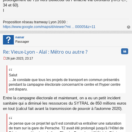
l
34 et 60).
u
I
Proposition réseau tramway Lyon 2030 :
https://www.google.com/maps/d/viewer?mi ... 00005&z=11
au
t
nanar
Passager
Cita
Re: Vieux-Lyon - Alaï : Métro ou autre ?
26 juin 2023, 23:17
M
e
s
s
Salut
a
... Je constate que tous les projets de transport en commun présentés
g
pendant la campagne électorale concernant le centre et l'hyper centre
e
ont disparu.
n
o
Entre la campagne électorale et maintenant, on a eu un petit incident
n
sanitaire qui a diminué les ressources du SYTRAL de 850 millions euros
l
en tout (calcul fait avant la transmission de pouvoir à l'automne 2020).
u
Je pense que ce projet tel qu'il est construit va entraîner une saturation
de tram sur la gare de Perrache. T2 avait été prolongé jusqu'à l’Hôtel de