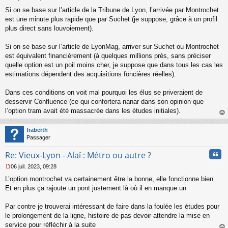
M
Si on se base sur l’article de la Tribune de Lyon, l’arrivée par Montrochet
e
s
est une minute plus rapide que par Suchet (je suppose, grâce à un profil
s
plus direct sans louvoiement).
a
g
Si on se base sur l’article de LyonMag, arriver sur Suchet ou Montrochet
e
est équivalent financièrement (à quelques millions près, sans préciser
n
o
quelle option est un poil moins cher, je suppose que dans tous les cas les
n
estimations dépendent des acquisitions foncières réelles).
l
u
Dans ces conditions on voit mal pourquoi les élus se priveraient de
desservir Confluence (ce qui confortera nanar dans son opinion que
l’option tram avait été massacrée dans les études initiales).
au
t
fraberth
Passager
Cita
Re: Vieux-Lyon - Alaï : Métro ou autre ?
06 juil. 2023, 09:28
M
L’option montrochet va certainement être la bonne, elle fonctionne bien
e
s
Et en plus ça rajoute un pont justement là où il en manque un
s
a
Par contre je trouverai intéressant de faire dans la foulée les études pour
g
le prolongement de la ligne, histoire de pas devoir attendre la mise en
e
service pour réfléchir à la suite
n