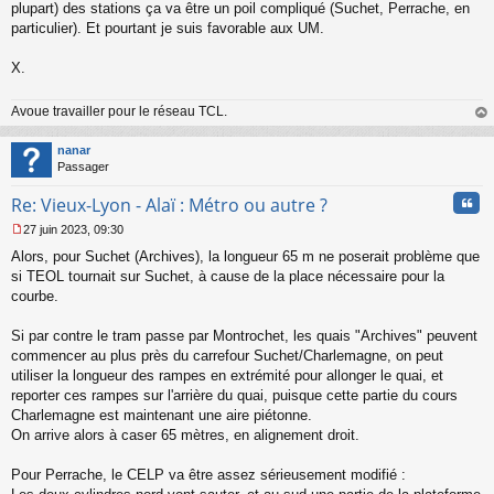
plupart) des stations ça va être un poil compliqué (Suchet, Perrache, en
n
particulier). Et pourtant je suis favorable aux UM.
l
u
X.
Avoue travailler pour le réseau TCL.
au
t
nanar
Passager
Cita
Re: Vieux-Lyon - Alaï : Métro ou autre ?
27 juin 2023, 09:30
M
Alors, pour Suchet (Archives), la longueur 65 m ne poserait problème que
e
s
si TEOL tournait sur Suchet, à cause de la place nécessaire pour la
s
courbe.
a
g
Si par contre le tram passe par Montrochet, les quais "Archives" peuvent
e
commencer au plus près du carrefour Suchet/Charlemagne, on peut
n
o
utiliser la longueur des rampes en extrémité pour allonger le quai, et
n
reporter ces rampes sur l'arrière du quai, puisque cette partie du cours
l
Charlemagne est maintenant une aire piétonne.
u
On arrive alors à caser 65 mètres, en alignement droit.
Pour Perrache, le CELP va être assez sérieusement modifié :