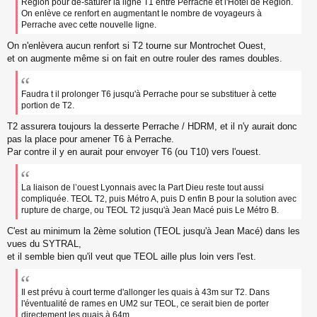
Région pour dé-saturer la ligne T1 entre Perrache et l'Hôtel de Région.
On enlève ce renfort en augmentant le nombre de voyageurs à
Perrache avec cette nouvelle ligne.
On n'enlèvera aucun renfort si T2 tourne sur Montrochet Ouest,
et on augmente même si on fait en outre rouler des rames doubles.
Faudra t il prolonger T6 jusqu'à Perrache pour se substituer à cette
portion de T2.
T2 assurera toujours la desserte Perrache / HDRM, et il n'y aurait donc
pas la place pour amener T6 à Perrache.
Par contre il y en aurait pour envoyer T6 (ou T10) vers l'ouest.
La liaison de l’ouest Lyonnais avec la Part Dieu reste tout aussi
compliquée. TEOL T2, puis Métro A, puis D enfin B pour la solution avec
rupture de charge, ou TEOL T2 jusqu'à Jean Macé puis Le Métro B.
C'est au minimum la 2ème solution (TEOL jusqu'à Jean Macé) dans les
vues du SYTRAL,
et il semble bien qu'il veut que TEOL aille plus loin vers l'est.
Il est prévu à court terme d'allonger les quais à 43m sur T2. Dans
l'éventualité de rames en UM2 sur TEOL, ce serait bien de porter
directement les quais à 64m.