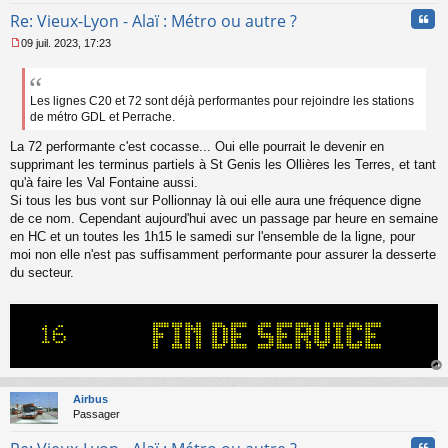
Cita
Re: Vieux-Lyon - Alaï : Métro ou autre ?
09 juil. 2023, 17:23
M
e
s
s
Les lignes C20 et 72 sont déjà performantes pour rejoindre les stations
a
de métro GDL et Perrache.
g
e
La 72 performante c'est cocasse... Oui elle pourrait le devenir en
n
supprimant les terminus partiels à St Genis les Ollières les Terres, et tant
o
qu'à faire les Val Fontaine aussi.
n
Si tous les bus vont sur Pollionnay là oui elle aura une fréquence digne
l
de ce nom. Cependant aujourd'hui avec un passage par heure en semaine
u
en HC et un toutes les 1h15 le samedi sur l'ensemble de la ligne, pour
moi non elle n'est pas suffisamment performante pour assurer la desserte
du secteur.
au
t
Airbus
Passager
Cita