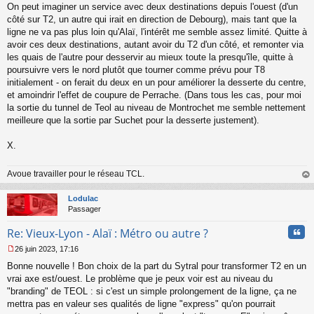
On peut imaginer un service avec deux destinations depuis l'ouest (d'un
côté sur T2, un autre qui irait en direction de Debourg), mais tant que la
ligne ne va pas plus loin qu'Alaï, l'intérêt me semble assez limité. Quitte à
avoir ces deux destinations, autant avoir du T2 d'un côté, et remonter via
les quais de l'autre pour desservir au mieux toute la presqu'île, quitte à
poursuivre vers le nord plutôt que tourner comme prévu pour T8
initialement - on ferait du deux en un pour améliorer la desserte du centre,
et amoindrir l'effet de coupure de Perrache. (Dans tous les cas, pour moi
la sortie du tunnel de Teol au niveau de Montrochet me semble nettement
meilleure que la sortie par Suchet pour la desserte justement).
X.
Avoue travailler pour le réseau TCL.
au
t
Lodulac
Passager
Cita
Re: Vieux-Lyon - Alaï : Métro ou autre ?
26 juin 2023, 17:16
M
Bonne nouvelle ! Bon choix de la part du Sytral pour transformer T2 en un
e
s
vrai axe est/ouest. Le problème que je peux voir est au niveau du
s
"branding" de TEOL : si c'est un simple prolongement de la ligne, ça ne
a
mettra pas en valeur ses qualités de ligne "express" qu'on pourrait
g