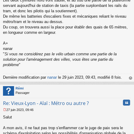
Les deux cylindres nord vont sauter, et au sud une partie de la plateforme
servant aujourd'hui de station de taxis (la partie surplombant les rails du
tram, et donc les pilotis qui la soutiennent).
De même les batteries d'escaliers fixes et mécaniques reliant le niveau
métro/tram et le niveau au dessus.
Du coup, on trouvera aussi la place pour établir des quais de 65 mètres,
en longueur comme en largeur.
A+
nanar
"
Si vous ne considérez pas le vélo urbain comme une partie de la
solution pour l'aménagement des villes, vous êtes une partie du
problème
"
Dernière modification par
nanar
le 29 juin 2023, 09:43, modifié 8 fois.
au
t
Rémi
Passager
Cita
Re: Vieux-Lyon - Alaï : Métro ou autre ?
27 juin 2023, 09:46
M
Salut
e
s
s
A mon avis, il ne faut pas trop s'enflammer car le juge de paix sera le
a
schéma d'exploitation selon les possibilités d'organisation globale de la