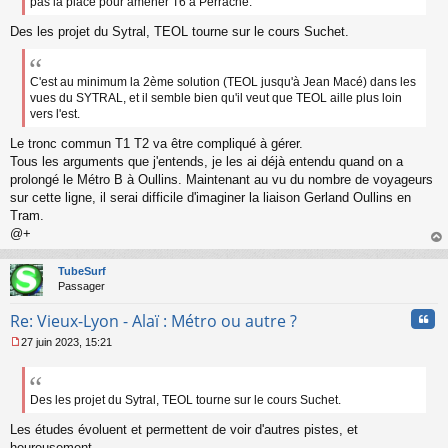
pas la place pour amener T6 à Perrache.
Des les projet du Sytral, TEOL tourne sur le cours Suchet.
C'est au minimum la 2ème solution (TEOL jusqu'à Jean Macé) dans les
vues du SYTRAL, et il semble bien qu'il veut que TEOL aille plus loin
vers l'est.
Le tronc commun T1 T2 va être compliqué à gérer.
Tous les arguments que j'entends, je les ai déjà entendu quand on a
prolongé le Métro B à Oullins. Maintenant au vu du nombre de voyageurs
sur cette ligne, il serai difficile d'imaginer la liaison Gerland Oullins en
Tram.
@+
au
t
TubeSurf
Passager
Cita
Re: Vieux-Lyon - Alaï : Métro ou autre ?
27 juin 2023, 15:21
M
e
s
s
Des les projet du Sytral, TEOL tourne sur le cours Suchet.
a
Les études évoluent et permettent de voir d'autres pistes, et
g
e
heureusement.