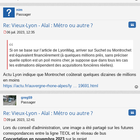
o
au
n
t
nim
l
Passager
u
Cita
Re: Vieux-Lyon - Alaï : Métro ou autre ?
06 juil. 2023, 12:35
M
e
s
s
Si on se base sur l’article de LyonMag, arriver sur Suchet ou Montrochet
a
est équivalent financièrement (à quelques millions près, sans préciser
g
quelle option est un poil moins cher, je suppose que dans tous les cas
e
les estimations dépendent des acquisitions foncières réelles).
n
o
Actu Lyon indique que Montrochet coûterait quelques dizaines de millions
n
en moins
l
https://actu.fr/auvergne-rhone-alpes/ly ... 19691.html
u
au
t
greg59
Passager
Cita
Re: Vieux-Lyon - Alaï : Métro ou autre ?
09 juil. 2023, 12:41
M
Lors du conseil d'administration, une image a été partagé sur les futures
e
s
correspondances entre la ligne TEOL et le réseau de bus
s
Concertation en novembre 2023
sur le projet