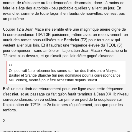
s
normes de résistance au feu demandées désormais, donc - à moins de
a
faire le siège des autorités - peu probable qu'elles y aillent un jour. En
g
revanche, comme de toute façon il en faudra de nouvelles, ce n'est pas
e
un problème.
n
o
n
Couper T2 à Jean Macé me semble être une magnifique ânerie digne de
l
la correspondance T3A/T3B parisienne, même avec un recouvrement: on
u
aurait des rames sous-utilisées sur Berthelot (T2) pour tous ceux qui
veulent aller plus loin. Et il faudrait une fréquence élevée du TEOL (5')
pour compenser - sans améliorer - la jonction Jean Macé / Perrache si le
T2 n'est plus dessus, et ça n'avait pas l'air d'être gagné d'avance.
On pourrait faire retourner les rames sur l'un des tiroirs entre Maryse
Bastier et Grange Blanche (un peu dommage pour la correspondance
MD, certes), modifié pour être accessible depuis l'ouest.
Bof: un seul tiroir de retournement pour une ligne avec cette fréquence
c'est niet, et au passage ça fait qu'on ferait terminus à Jean XXIII: niveau
correspondances, on va oublier. En prime on perd de la souplesse sur
l'exploitation de T2/T5, le 2e tiroir sers régulièrement, pas que pour les
renforts.
X.