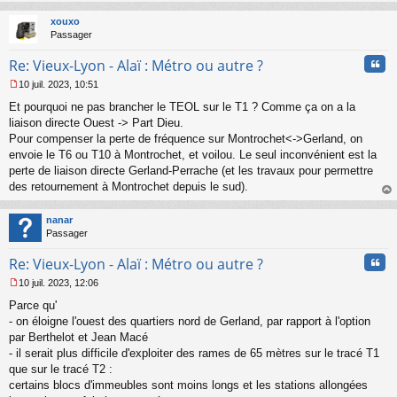
au
t
xouxo
Passager
Cita
Re: Vieux-Lyon - Alaï : Métro ou autre ?
10 juil. 2023, 10:51
M
Et pourquoi ne pas brancher le TEOL sur le T1 ? Comme ça on a la
e
s
liaison directe Ouest -> Part Dieu.
s
Pour compenser la perte de fréquence sur Montrochet<->Gerland, on
a
envoie le T6 ou T10 à Montrochet, et voilou. Le seul inconvénient est la
g
perte de liaison directe Gerland-Perrache (et les travaux pour permettre
e
des retournement à Montrochet depuis le sud).
n
o
au
n
t
nanar
l
Passager
u
Cita
Re: Vieux-Lyon - Alaï : Métro ou autre ?
10 juil. 2023, 12:06
M
Parce qu'
e
s
- on éloigne l'ouest des quartiers nord de Gerland, par rapport à l'option
s
par Berthelot et Jean Macé
a
- il serait plus difficile d'exploiter des rames de 65 mètres sur le tracé T1
g
que sur le tracé T2 :
e
certains blocs d'immeubles sont moins longs et les stations allongées
n