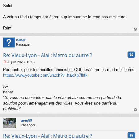
M
Salut
e
s
s
A voir au fil du temps car étirer la guimauve ne la rend pas meilleure.
a
g
Rémi
e
au
n
t
o
nanar
n
Passager
l
u
Cita
Re: Vieux-Lyon - Alaï : Métro ou autre ?
28 juin 2023, 11:13
M
Par contre, pour les nouilles chinoises, OUI, les étirer les rend meilleures.
e
s
https://www.youtube.com/watch?v=ftakXp7lhfk
s
a
A+
g
nanar
e
"
Si vous ne considérez pas le vélo urbain comme une partie de la
n
o
solution pour l'aménagement des villes, vous êtes une partie du
n
problème
"
l
au
u
t
greg59
Passager
Cita
Re: Vieux-Lyon - Alaï : Métro ou autre ?