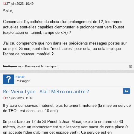
27 juin 2023, 10:49
M
Salut,
e
s
s
Concernant l'hypothèse du choix d'un prolongement de T2, les rames
a
actuelles sont-elles capables d'emprunter le prolongement vers l'ouest
g
(exploitation en tunnel, rampe de x%) ?
e
n
o
J'ai cru comprendre que non dans les précédents messages postés sur
n
ce sujet. Si non, sont-elles "modifiables" pour cela, ou cela implique
l
l'achat de nouveau matériel ?
u
Ma Toyota
mon Karosa est fantastique !
au
t
nanar
Passager
Cita
Re: Vieux-Lyon - Alaï : Métro ou autre ?
27 juin 2023, 11:16
M
Il y aura du nouveau matériel, plus fortement motorisé (la mise en service
e
s
de TEOL est dans +ou- 10 ans)
s
a
0n peut faire un T2 de St Priest à Jean Macé, exploité en rame de 43
g
mètres, avec un rebroussement sur l'espace vert ouest de cette place (si
e
on accepte l'idée d’abîmer cet espace vert) : Ce service est en
n