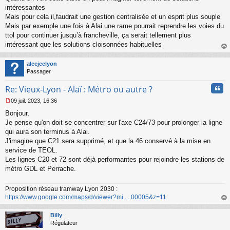
a
intéressantes
g
Mais pour cela il,faudrait une gestion centralisée et un esprit plus souple
e
Mais par exemple une fois à Alai une rame pourrait reprendre les voies du
n
o
ttol pour continuer jusqu’à francheville, ça serait tellement plus
n
intéressant que les solutions cloisonnées habituelles
l
au
u
t
alecjcclyon
Passager
Cita
Re: Vieux-Lyon - Alaï : Métro ou autre ?
09 juil. 2023, 16:36
M
Bonjour,
e
s
Je pense qu'on doit se concentrer sur l'axe C24/73 pour prolonger la ligne
s
qui aura son terminus à Alai.
a
J'imagine que C21 sera supprimé, et que la 46 conservé à la mise en
g
service de TEOL.
e
Les lignes C20 et 72 sont déjà performantes pour rejoindre les stations de
n
o
métro GDL et Perrache.
n
l
Proposition réseau tramway Lyon 2030 :
u
https://www.google.com/maps/d/viewer?mi ... 00005&z=11
au
t
Billy
Régulateur