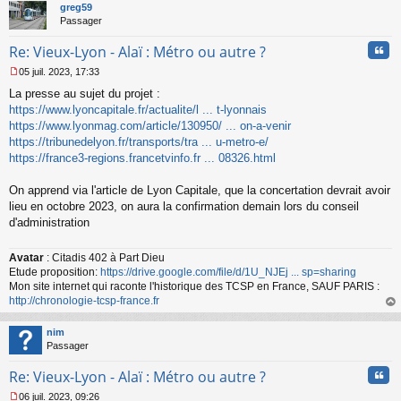
t
greg59
Passager
Cita
Re: Vieux-Lyon - Alaï : Métro ou autre ?
05 juil. 2023, 17:33
M
La presse au sujet du projet :
e
s
https://www.lyoncapitale.fr/actualite/l ... t-lyonnais
s
https://www.lyonmag.com/article/130950/ ... on-a-venir
a
https://tribunedelyon.fr/transports/tra ... u-metro-e/
g
https://france3-regions.francetvinfo.fr ... 08326.html
e
n
o
On apprend via l'article de Lyon Capitale, que la concertation devrait avoir
n
lieu en octobre 2023, on aura la confirmation demain lors du conseil
l
d'administration
u
Avatar
: Citadis 402 à Part Dieu
Etude proposition:
https://drive.google.com/file/d/1U_NJEj ... sp=sharing
Mon site internet qui raconte l'historique des TCSP en France, SAUF PARIS :
http://chronologie-tcsp-france.fr
au
t
nim
Passager
Cita
Re: Vieux-Lyon - Alaï : Métro ou autre ?
06 juil. 2023, 09:26