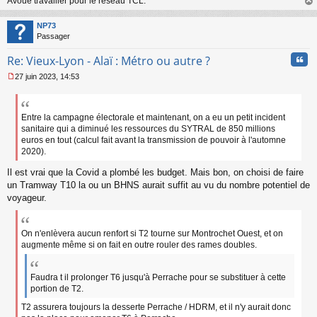
Avoue travailler pour le réseau TCL.
au
t
NP73
Passager
Cita
Re: Vieux-Lyon - Alaï : Métro ou autre ?
27 juin 2023, 14:53
M
e
s
s
Entre la campagne électorale et maintenant, on a eu un petit incident
a
sanitaire qui a diminué les ressources du SYTRAL de 850 millions
g
euros en tout (calcul fait avant la transmission de pouvoir à l'automne
e
2020).
n
o
Il est vrai que la Covid a plombé les budget. Mais bon, on choisi de faire
n
un Tramway T10 la ou un BHNS aurait suffit au vu du nombre potentiel de
l
voyageur.
u
On n'enlèvera aucun renfort si T2 tourne sur Montrochet Ouest, et on
augmente même si on fait en outre rouler des rames doubles.
Faudra t il prolonger T6 jusqu'à Perrache pour se substituer à cette
portion de T2.
T2 assurera toujours la desserte Perrache / HDRM, et il n'y aurait donc