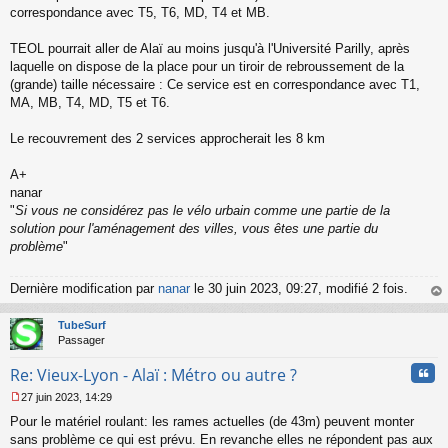
o
correspondance avec T5, T6, MD, T4 et MB.
n
l
TEOL pourrait aller de Alaï au moins jusqu'à l'Université Parilly, après
u
laquelle on dispose de la place pour un tiroir de rebroussement de la
(grande) taille nécessaire : Ce service est en correspondance avec T1,
MA, MB, T4, MD, T5 et T6.
Le recouvrement des 2 services approcherait les 8 km
A+
nanar
"
Si vous ne considérez pas le vélo urbain comme une partie de la
solution pour l'aménagement des villes, vous êtes une partie du
problème
"
Dernière modification par
nanar
le 30 juin 2023, 09:27, modifié 2 fois.
au
t
TubeSurf
Passager
Cita
Re: Vieux-Lyon - Alaï : Métro ou autre ?
27 juin 2023, 14:29
M
Pour le matériel roulant: les rames actuelles (de 43m) peuvent monter
e
s
sans problème ce qui est prévu. En revanche elles ne répondent pas aux