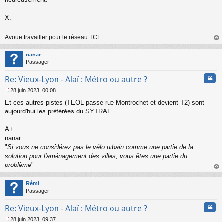
n
o
X.
n
l
u
Avoue travailler pour le réseau TCL.
au
t
nanar
Passager
Cita
Re: Vieux-Lyon - Alaï : Métro ou autre ?
28 juin 2023, 00:08
M
Et ces autres pistes (TEOL passe rue Montrochet et devient T2) sont
e
s
aujourd'hui les préférées du SYTRAL
s
a
A+
g
nanar
e
"
Si vous ne considérez pas le vélo urbain comme une partie de la
n
o
solution pour l'aménagement des villes, vous êtes une partie du
n
problème
"
l
au
u
t
Rémi
Passager
Cita
Re: Vieux-Lyon - Alaï : Métro ou autre ?
28 juin 2023, 09:37