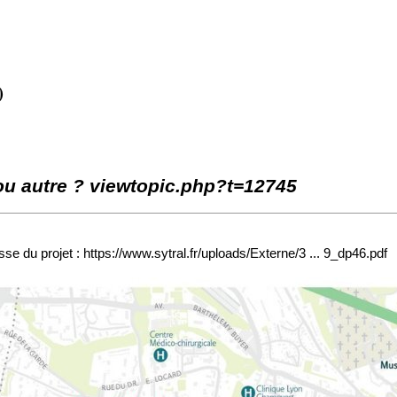
)
 ou autre ?
viewtopic.php?t=12745
se du projet :
https://www.sytral.fr/uploads/Externe/3 ... 9_dp46.pdf