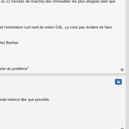
(11 ou 12 minutes de marche) des immeubles les plus éloignés bien que
i, et l'orientation sud nord du métro GdL, ça n'est pas évident de faire
C
hel Berthet.
artie du problème
"
au
t
Citati
rait relancé dès que possible.