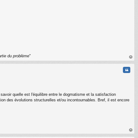
C
artie du problème
"
au
t
Citati
avoir quelle est l'équilibre entre le dogmatisme et la satisfaction
tion des évolutions structurelles et/ou incontournables. Bref, il est encore
C
au