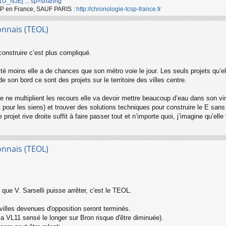
d/1U_NJEj ... sp=sharing
TCSP en France, SAUF PARIS :
http://chronologie-tcsp-france.fr
onnais (TEOL)
onstruire c’est plus compliqué.
rité moins elle a de chances que son métro voie le jour. Les seuls projets qu’
e son bord ce sont des projets sur le territoire des villes centre.
e ne multiplient les recours elle va devoir mettre beaucoup d’eau dans son v
 et pour les siens) et trouver des solutions techniques pour construire le E sa
rojet rive droite suffit à faire passer tout et n’importe quoi, j’imagine qu’ell
onnais (TEOL)
e que V. Sarselli puisse arrêter, c'est le TEOL.
villes devenues d'opposition seront terminés.
 VL11 sensé le longer sur Bron risque d'être diminuée).