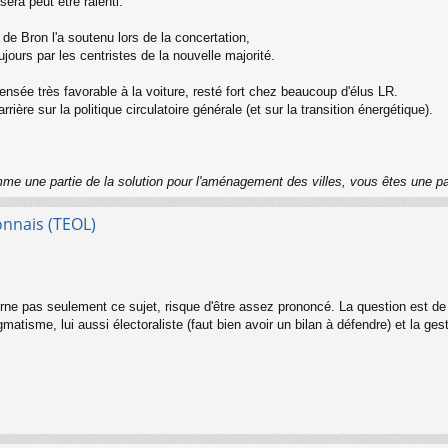
era peut être ralenti.
de Bron l'a soutenu lors de la concertation,
ujours par les centristes de la nouvelle majorité.
pensée très favorable à la voiture, resté fort chez beaucoup d'élus LR.
arrière sur la politique circulatoire générale (et sur la transition énergétique).
me une partie de la solution pour l'aménagement des villes, vous êtes une p
onnais (TEOL)
erne pas seulement ce sujet, risque d'être assez prononcé. La question est de s
gmatisme, lui aussi électoraliste (faut bien avoir un bilan à défendre) et la ges