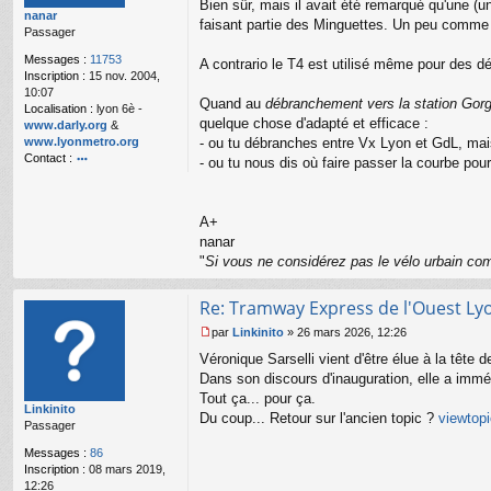
Bien sûr, mais il avait été remarqué qu'une (
nanar
a
faisant partie des Minguettes. Un peu comme si
Passager
g
e
Messages :
11753
A contrario le T4 est utilisé même pour des 
n
Inscription :
15 nov. 2004,
o
10:07
n
Quand au
débranchement vers la station Gorg
Localisation :
lyon 6è -
l
quelque chose d'adapté et efficace :
www.darly.org
&
u
www.lyonmetro.org
- ou tu débranches entre Vx Lyon et GdL, mai
Contact :
- ou tu nous dis où faire passer la courbe pour
o
nt
ac
A+
te
nanar
r
n
"
Si vous ne considérez pas le vélo urbain com
a
n
Re: Tramway Express de l'Ouest Ly
ar
par
Linkinito
»
26 mars 2026, 12:26
M
Véronique Sarselli vient d'être élue à la tête d
e
s
Dans son discours d'inauguration, elle a imm
s
Tout ça... pour ça.
Linkinito
a
Du coup... Retour sur l'ancien topic ?
viewtop
Passager
g
e
Messages :
86
n
Inscription :
08 mars 2019,
o
12:26