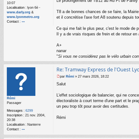
o
Le prolongement de TB12 au Rd Pt de Parilly s
10:07
n
Localisation :
lyon 6è -
l
T8 a de bonnes chances de se faire, la Mairie 
www.darly.org
&
u
www.lyonmetro.org
et il concrétise l'axe fort A8 soutenu depuis to
Contact :
o
Ce qui me fait le plus peur, c'est le mode de 
nt
Il y a de vrais risques de frein et de retour en 
ac
te
A+
r
n
nanar
a
"
Si vous ne considérez pas le vélo urbain com
n
ar
Re: Tramway Express de l'Ouest Ly
par
Rémi
»
27 mars 2026, 18:22
M
Salut
e
s
s
L'effet sociologique de balancier, qui ne conc
Rémi
a
électoraliste à court terme d'une part et le pra
Passager
g
un peu trop tôt pour avoir des certitudes.
e
Messages :
6299
n
Inscription :
21 nov. 2004,
o
Rémi
20:38
n
Localisation :
Nanterre
l
Contact :
u
o