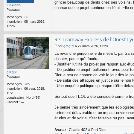
s
grincer beaucoup de dents chez ses voisins. Le 
Linkinito
a
chance que le projet continue en l'état. Elle e
Passager
g
e
Messages :
86
n
Inscription :
08 mars 2019,
o
12:26
n
l
u
Re: Tramway Express de l'Ouest Ly
par
greg59
»
27 mars 2026, 17:20
M
La revanche personnelle du métro E par Sarsell
e
s
dossier, parce qu'il faudra :
s
- Justifier l'utilité du projet par rapport aux 
a
- De justifier le projet réellement, avec pour 
g
greg59
Dieu a peu de chance de voir le jour dès la ph
e
Passager
- De subir des attaques en justice sur le non f
n
Messages :
785
o
- Une enquête publique qui risque d'être défav
Inscription :
06 sept. 2018,
n
11:29
l
Surtout que TEOL a été considéré comme trop 
Localisation :
Nord (59)
u
Contact :
Je pense très sincèrement que les écologistes
o
nt
fortement défavorable et un impact environneme
ac
études et de voir si c'est faisable ou pas, ava
te
r
gr
Avatar
: Citadis 402 à Part Dieu