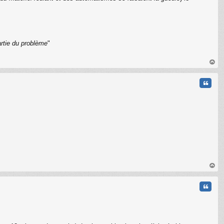
artie du problème
"
C
au
t
Citati
au
t
Citati