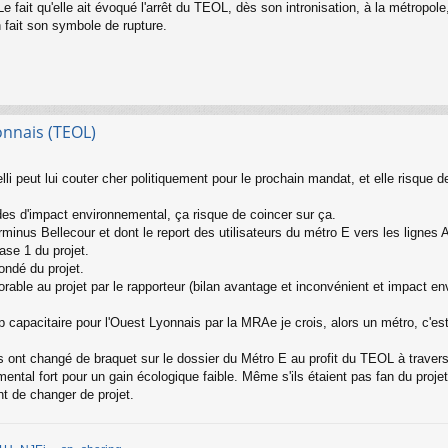
fait qu'elle ait évoqué l'arrêt du TEOL, dès son intronisation, à la métropole,
n fait son symbole de rupture.
onnais (TEOL)
i peut lui couter cher politiquement pour le prochain mandat, et elle risque d
études d'impact environnemental, ça risque de coincer sur ça.
terminus Bellecour et dont le report des utilisateurs du métro E vers les lignes 
ase 1 du projet.
ondé du projet.
orable au projet par le rapporteur (bilan avantage et inconvénient et impact en
capacitaire pour l'Ouest Lyonnais par la MRAe je crois, alors un métro, c'e
 ont changé de braquet sur le dossier du Métro E au profit du TEOL à travers 
ntal fort pour un gain écologique faible. Même s'ils étaient pas fan du projet
nt de changer de projet.