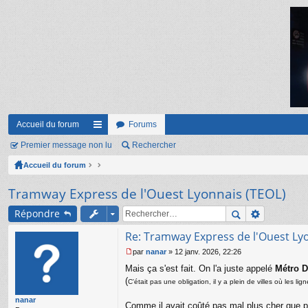
Accueil du forum
Forums
Premier message non lu
ac
Rechercher
Accueil du forum
co
ur
Tramway Express de l'Ouest Lyonnais (TEOL)
ci
Répondre
s
Re: Tramway Express de l'Ouest Ly
par
nanar
»
12 janv. 2026, 22:26
M
Mais ça s'est fait. On l'a juste appelé
Métro D
e
s
(
C'était pas une obligation, il y a plein de villes où les 
s
nanar
a
Comme il avait coûté pas mal plus cher que pr