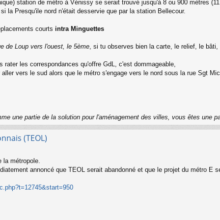
unique) station de métro à Vénissy se serait trouvé jusqu'à 8 ou 900 mètres 
 la Presqu'ile nord n'était desservie que par la station Bellecour.
déplacements courts
intra Minguettes
e de Loup vers l'ouest, le 5ème
, si tu observes bien la carte, le relief, le bât
s rater les correspondances qu'offre GdL, c'est dommageable,
 aller vers le sud alors que le métro s'engage vers le nord sous la rue Sgt Mic
me une partie de la solution pour l'aménagement des villes, vous êtes une p
onnais (TEOL)
e la métropole.
édiatement annoncé que TEOL serait abandonné et que le projet du métro E se
ic.php?t=12745&start=950