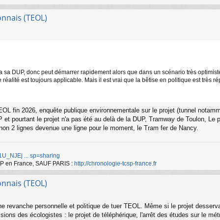
onnais (TEOL)
a sa DUP, donc peut démarrer rapidement alors que dans un scénario très optimiste,
réalité est toujours applicable. Mais il est vrai que la bêtise en politique est très 
TEOL fin 2026, enquête publique environnementale sur le projet (tunnel notamm
UP et pourtant le projet n'a pas été au delà de la DUP, Tramway de Toulon, Le 
gnon 2 lignes devenue une ligne pour le moment, le Tram fer de Nancy.
d/1U_NJEj ... sp=sharing
TCSP en France, SAUF PARIS :
http://chronologie-tcsp-france.fr
onnais (TEOL)
ne revanche personnelle et politique de tuer TEOL. Même si le projet desserv
isions des écologistes : le projet de téléphérique, l'arrêt des études sur le mé