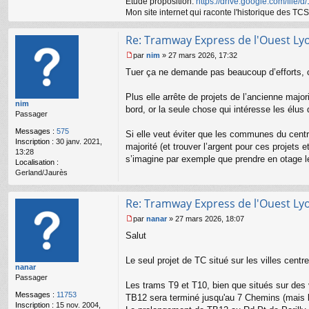
e
Etude proposition:
https://drive.google.com/file/
g
Mon site internet qui raconte l'historique des 
59
Re: Tramway Express de l'Ouest Ly
par
nim
»
27 mars 2026, 17:32
M
Tuer ça ne demande pas beaucoup d’efforts, c
e
s
s
Plus elle arrête de projets de l’ancienne majo
nim
a
bord, or la seule chose qui intéresse les élus d
Passager
g
e
Messages :
575
Si elle veut éviter que les communes du centr
n
Inscription :
30 janv. 2021,
o
majorité (et trouver l’argent pour ces projets
13:28
n
s’imagine par exemple que prendre en otage le p
Localisation :
l
Gerland/Jaurès
u
Re: Tramway Express de l'Ouest Ly
par
nanar
»
27 mars 2026, 18:07
M
Salut
e
s
s
Le seul projet de TC situé sur les villes centr
nanar
a
Passager
g
Les trams T9 et T10, bien que situés sur des 
e
Messages :
11753
TB12 sera terminé jusqu'au 7 Chemins (mais la
n
Inscription :
15 nov. 2004,