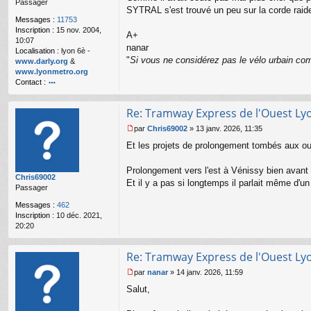
Passager
g
SYTRAL s'est trouvé un peu sur la corde raide
e
Messages :
11753
n
Inscription :
15 nov. 2004,
o
A+
10:07
n
nanar
Localisation :
lyon 6è -
l
"
Si vous ne considérez pas le vélo urbain com
www.darly.org
&
u
www.lyonmetro.org
Contact :
o
nt
Re: Tramway Express de l'Ouest Ly
ac
te
par
Chris69002
»
13 janv. 2026, 11:35
r
M
Et les projets de prolongement tombés aux oub
n
e
a
s
n
s
Prolongement vers l'est à Vénissy bien avant
Chris69002
ar
a
Et il y a pas si longtemps il parlait même d'u
Passager
g
e
Messages :
462
n
Inscription :
10 déc. 2021,
o
20:20
n
l
u
Re: Tramway Express de l'Ouest Ly
par
nanar
»
14 janv. 2026, 11:59
M
Salut,
e
s
s