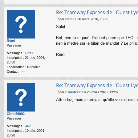
n
l
u
Re: Tramway Express de l'Ouest Ly
par
Rémi
»
26 mars 2026, 13:25
M
Salut
e
s
s
Bof, rien n'est joué. D'abord parce que TEOL 
Rémi
a
rien à mettre sur le bilan de mandat ? Le princ
Passager
g
e
Messages :
6299
Rémi
n
Inscription :
21 nov. 2004,
o
20:38
n
Localisation :
Nanterre
l
Contact :
u
o
nt
Re: Tramway Express de l'Ouest Ly
ac
te
par
Chris69002
»
26 mars 2026, 13:26
r
M
Attendez, mais je croyais qu'elle voulait disc
R
e
é
s
m
s
Chris69002
i
a
Passager
g
e
Messages :
462
n
Inscription :
10 déc. 2021,
o
20:20
n