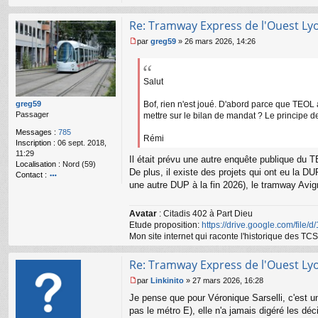
l
u
Re: Tramway Express de l'Ouest Ly
par
greg59
»
26 mars 2026, 14:26
M
e
s
s
Salut
a
g
greg59
Bof, rien n'est joué. D'abord parce que TEOL 
e
Passager
mettre sur le bilan de mandat ? Le principe de 
n
Messages :
785
o
Rémi
Inscription :
06 sept. 2018,
n
11:29
l
Il était prévu une autre enquête publique du 
Localisation :
Nord (59)
u
De plus, il existe des projets qui ont eu la D
Contact :
une autre DUP à la fin 2026), le tramway Avi
o
nt
ac
Avatar
: Citadis 402 à Part Dieu
te
Etude proposition:
https://drive.google.com/file/
r
Mon site internet qui raconte l'historique des 
gr
e
g
Re: Tramway Express de l'Ouest Ly
59
par
Linkinito
»
27 mars 2026, 16:28
M
Je pense que pour Véronique Sarselli, c'est u
e
s
pas le métro E), elle n'a jamais digéré les déc