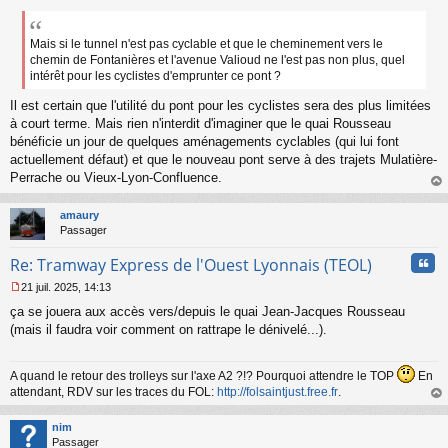
e
s
s
Mais si le tunnel n'est pas cyclable et que le cheminement vers le
a
chemin de Fontanières et l'avenue Valioud ne l'est pas non plus, quel
g
intérêt pour les cyclistes d'emprunter ce pont ?
e
n
Il est certain que l'utilité du pont pour les cyclistes sera des plus limitées
o
à court terme. Mais rien n'interdit d'imaginer que le quai Rousseau
n
bénéficie un jour de quelques aménagements cyclables (qui lui font
l
actuellement défaut) et que le nouveau pont serve à des trajets Mulatière-
u
Perrache ou Vieux-Lyon-Confluence.
au
t
amaury
Passager
Cita
Re: Tramway Express de l'Ouest Lyonnais (TEOL)
21 juil. 2025, 14:13
M
ça se jouera aux accès vers/depuis le quai Jean-Jacques Rousseau
e
s
(mais il faudra voir comment on rattrape le dénivelé...).
s
a
g
A quand le retour des trolleys sur l'axe A2 ?!? Pourquoi attendre le TOP
En
e
attendant, RDV sur les traces du FOL:
http://folsaintjust.free.fr
.
n
au
o
t
nim
n
Passager
l