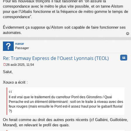
Pour les nouveaux tronçons il faut raisonner en “on assure la
n
o
correspondance avec le métro le plus vite possible, et on tanne Alstom
n
pour que l’Urbalis fonctionne et la fréquence de métro gomme le temps de
l
correspondance”.
u
Évidemment ça suppose qu’Alstom soit capable de faire fonctionner ses
automates.
au
t
nanar
Passager
Cita
Re: Tramway Express de l'Ouest Lyonnais (TEOL)
26 août 2025, 11:54
M
Salut,
e
s
s
Xouxo a écrit :
a
g
e
Il est vrai que le traitement du carrefour Pont des Girondins / Quai
n
Perrache est un élément déterminant : soit on le traite à niveau avec des
o
feux rouges (mais ensuite le Pont est-il assez haut pour le gabarit fluvial
n
?)
l
u
On ferait comme au droit des autres ponts récents (cf Galliéni, Guillotière,
Morand), en relevant le profil des quais.