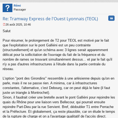
au
t
Rémi
Passager
Cita
Re: Tramway Express de l'Ouest Lyonnais (TEOL)
26 août 2025, 10:46
M
Salut
e
s
s
Pour résumer, le prolongement de T2 pour TEOL est motivé par le fait
a
que l'exploitation sur le pont Galliéni est un peu contrainte
g
(structurellement) et qu'un schéma avec 3 lignes serait apparemment
e
délicat pour la sollicitation de l'ouvrage du fait de la fréquence et du
n
o
nombre de rames se trouvant simultanément dessus... et par le fait qu'il
n
n'y a pas d'autres infrastructures à l'étude dans la partie centrale du
l
réseau.
u
L'option "pont des Girondins" ressemble à une arlésienne depuis qu'on en
parle, mais il ne se passe rien. A minima, car à infrastructures
constantes, l'alternative, c'est Debourg, car on peut déjà le faire (il faut
juste un triangle à Montrochet).
Sinon, il faudrait créer une bretelle avant le pont Galliéni pour rejoindre les
quais du Rhône pour une liaison vers Bellecour, qui pourrait ensuite
rejoindre Part-Dieu par la rue Servient. Bref, dédoubler T1 entre Perrache
et la Préfecture. Et globalement, ça reste plausible, car on élude le temps
de la rupture de charge et on a l'avantage qualitatif de l'accès direct.