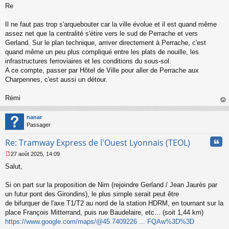
Re
e
s
s
Il ne faut pas trop s'arquebouter car la ville évolue et il est quand même
a
assez net que la centralité s'étire vers le sud de Perrache et vers
g
Gerland. Sur le plan technique, arriver directement à Perrache, c'est
e
quand même un peu plus compliqué entre les plats de nouille, les
n
o
infrastructures ferroviaires et les conditions du sous-sol.
n
A ce compte, passer par Hôtel de Ville pour aller de Perrache aux
l
Charpennes, c'est aussi un détour.
u
Rémi
au
t
nanar
Passager
Cita
Re: Tramway Express de l'Ouest Lyonnais (TEOL)
27 août 2025, 14:09
M
Salut,
e
s
s
Si on part sur la proposition de Nim (rejoindre Gerland / Jean Jaurès par
a
un futur pont des Girondins), le plus simple serait peut être
g
de bifurquer de l'axe T1/T2 au nord de la station HDRM, en tournant sur la
e
place François Mitterrand, puis rue Baudelaire, etc... (soit 1,44 km)
n
o
https://www.google.com/maps/@45.7409226 ... FQAw%3D%3D
n