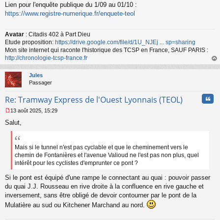
Lien pour l'enquête publique du 1/09 au 01/10 :
e
s
https://www.registre-numerique.fr/enquete-teol
s
a
Avatar
: Citadis 402 à Part Dieu
g
Etude proposition:
https://drive.google.com/file/d/1U_NJEj ... sp=sharing
e
n
Mon site internet qui raconte l'historique des TCSP en France, SAUF PARIS :
o
http://chronologie-tcsp-france.fr
n
au
l
t
Jules
u
Passager
Cita
Re: Tramway Express de l'Ouest Lyonnais (TEOL)
13 août 2025, 15:29
M
Salut,
e
s
s
a
Mais si le tunnel n'est pas cyclable et que le cheminement vers le
g
chemin de Fontanières et l'avenue Valioud ne l'est pas non plus, quel
e
intérêt pour les cyclistes d'emprunter ce pont ?
n
o
Si le pont est équipé d'une rampe le connectant au quai : pouvoir passer
n
du quai J.J. Rousseau en rive droite à la confluence en rive gauche et
l
inversement, sans être obligé de devoir contourner par le pont de la
u
Mulatière au sud ou Kitchener Marchand au nord.