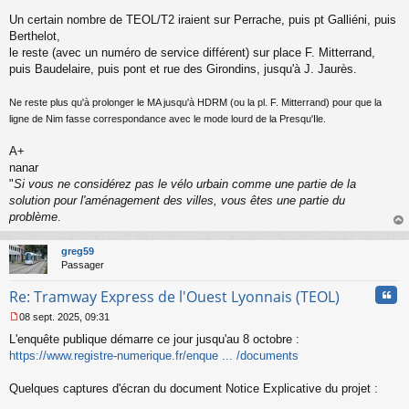
l
Un certain nombre de TEOL/T2 iraient sur Perrache, puis pt Galliéni, puis
u
Berthelot,
le reste (avec un numéro de service différent) sur place F. Mitterrand,
puis Baudelaire, puis pont et rue des Girondins, jusqu'à J. Jaurès.
Ne reste plus qu'à prolonger le MA jusqu'à HDRM (ou la pl. F. Mitterrand) pour que la
ligne de Nim fasse correspondance avec le mode lourd de la Presqu'Ile.
A+
nanar
"
Si vous ne considérez pas le vélo urbain comme une partie de la
solution pour l'aménagement des villes, vous êtes une partie du
problème
.
au
t
greg59
Passager
Cita
Re: Tramway Express de l'Ouest Lyonnais (TEOL)
08 sept. 2025, 09:31
M
L'enquête publique démarre ce jour jusqu'au 8 octobre :
e
s
https://www.registre-numerique.fr/enque ... /documents
s
a
Quelques captures d'écran du document Notice Explicative du projet :
g
e