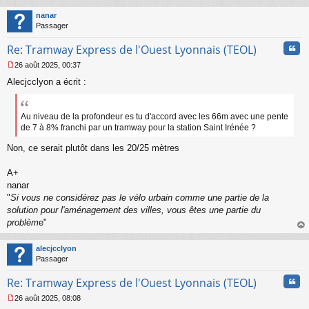
au
t
nanar
Passager
Cita
Re: Tramway Express de l'Ouest Lyonnais (TEOL)
26 août 2025, 00:37
M
Alecjcclyon a écrit :
e
s
s
a
Au niveau de la profondeur es tu d'accord avec les 66m avec une pente
g
de 7 à 8% franchi par un tramway pour la station Saint Irénée ?
e
n
Non, ce serait plutôt dans les 20/25 mètres
o
n
A+
l
nanar
u
"
Si vous ne considérez pas le vélo urbain comme une partie de la
solution pour l'aménagement des villes, vous êtes une partie du
problèm
e"
au
t
alecjcclyon
Passager
Cita
Re: Tramway Express de l'Ouest Lyonnais (TEOL)
26 août 2025, 08:08
M