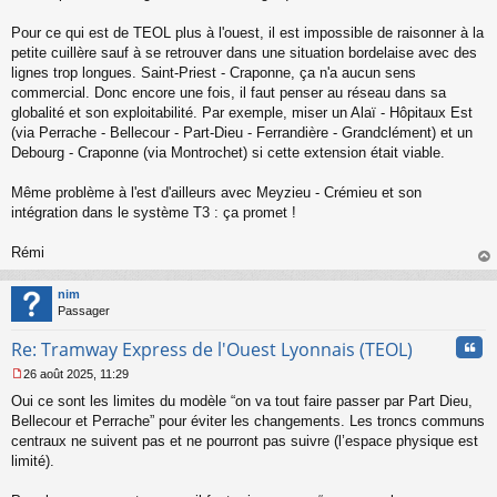
Pour ce qui est de TEOL plus à l'ouest, il est impossible de raisonner à la
petite cuillère sauf à se retrouver dans une situation bordelaise avec des
lignes trop longues. Saint-Priest - Craponne, ça n'a aucun sens
commercial. Donc encore une fois, il faut penser au réseau dans sa
globalité et son exploitabilité. Par exemple, miser un Alaï - Hôpitaux Est
(via Perrache - Bellecour - Part-Dieu - Ferrandière - Grandclément) et un
Debourg - Craponne (via Montrochet) si cette extension était viable.
Même problème à l'est d'ailleurs avec Meyzieu - Crémieu et son
intégration dans le système T3 : ça promet !
Rémi
au
t
nim
Passager
Cita
Re: Tramway Express de l'Ouest Lyonnais (TEOL)
26 août 2025, 11:29
M
Oui ce sont les limites du modèle “on va tout faire passer par Part Dieu,
e
s
Bellecour et Perrache” pour éviter les changements. Les troncs communs
s
centraux ne suivent pas et ne pourront pas suivre (l’espace physique est
a
limité).
g
e