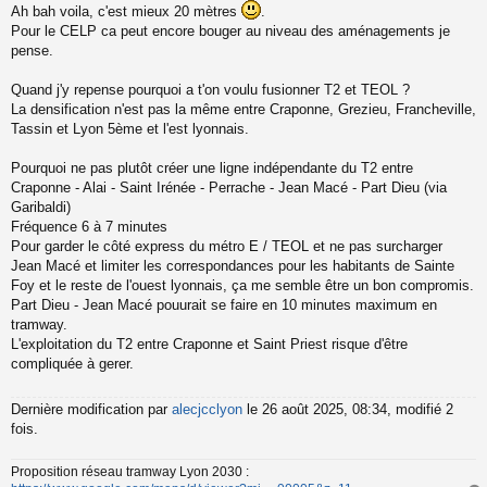
Ah bah voila, c'est mieux 20 mètres
.
e
s
Pour le CELP ca peut encore bouger au niveau des aménagements je
s
pense.
a
g
Quand j'y repense pourquoi a t'on voulu fusionner T2 et TEOL ?
e
La densification n'est pas la même entre Craponne, Grezieu, Francheville,
n
o
Tassin et Lyon 5ème et l'est lyonnais.
n
l
Pourquoi ne pas plutôt créer une ligne indépendante du T2 entre
u
Craponne - Alai - Saint Irénée - Perrache - Jean Macé - Part Dieu (via
Garibaldi)
Fréquence 6 à 7 minutes
Pour garder le côté express du métro E / TEOL et ne pas surcharger
Jean Macé et limiter les correspondances pour les habitants de Sainte
Foy et le reste de l'ouest lyonnais, ça me semble être un bon compromis.
Part Dieu - Jean Macé pouurait se faire en 10 minutes maximum en
tramway.
L'exploitation du T2 entre Craponne et Saint Priest risque d'être
compliquée à gerer.
Dernière modification par
alecjcclyon
le 26 août 2025, 08:34, modifié 2
fois.
Proposition réseau tramway Lyon 2030 :