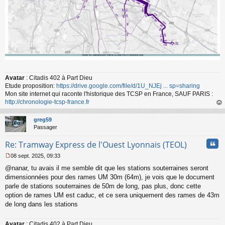
Avatar
: Citadis 402 à Part Dieu
Etude proposition:
https://drive.google.com/file/d/1U_NJEj ... sp=sharing
Mon site internet qui raconte l'historique des TCSP en France, SAUF PARIS :
http://chronologie-tcsp-france.fr
au
t
greg59
Passager
Cita
Re: Tramway Express de l'Ouest Lyonnais (TEOL)
08 sept. 2025, 09:33
M
@nanar, tu avais il me semble dit que les stations souterraines seront
e
s
dimensionnées pour des rames UM 30m (64m), je vois que le document
s
parle de stations souterraines de 50m de long, pas plus, donc cette
a
option de rames UM est caduc, et ce sera uniquement des rames de 43m
g
de long dans les stations
e
n
o
Avatar
: Citadis 402 à Part Dieu