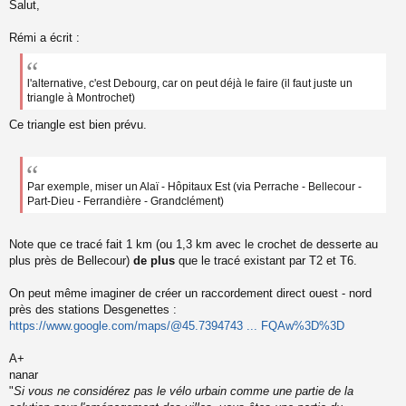
Salut,
e
s
s
Rémi a écrit :
a
g
e
l'alternative, c'est Debourg, car on peut déjà le faire (il faut juste un
n
triangle à Montrochet)
o
n
Ce triangle est bien prévu.
l
u
Par exemple, miser un Alaï - Hôpitaux Est (via Perrache - Bellecour -
Part-Dieu - Ferrandière - Grandclément)
Note que ce tracé fait 1 km (ou 1,3 km avec le crochet de desserte au
plus près de Bellecour)
de plus
que le tracé existant par T2 et T6.
On peut même imaginer de créer un raccordement direct ouest - nord
près des stations Desgenettes :
https://www.google.com/maps/@45.7394743 ... FQAw%3D%3D
A+
nanar
"
Si vous ne considérez pas le vélo urbain comme une partie de la