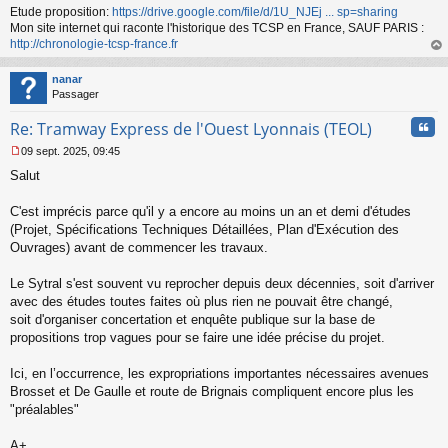
Etude proposition:
https://drive.google.com/file/d/1U_NJEj ... sp=sharing
Mon site internet qui raconte l'historique des TCSP en France, SAUF PARIS :
http://chronologie-tcsp-france.fr
au
t
nanar
Passager
Cita
Re: Tramway Express de l'Ouest Lyonnais (TEOL)
09 sept. 2025, 09:45
M
Salut
e
s
s
C'est imprécis parce qu'il y a encore au moins un an et demi d'études
a
(Projet, Spécifications Techniques Détaillées, Plan d'Exécution des
g
Ouvrages) avant de commencer les travaux.
e
n
o
Le Sytral s'est souvent vu reprocher depuis deux décennies, soit d'arriver
n
avec des études toutes faites où plus rien ne pouvait être changé,
l
soit d'organiser concertation et enquête publique sur la base de
u
propositions trop vagues pour se faire une idée précise du projet.
Ici, en l’occurrence, les expropriations importantes nécessaires avenues
Brosset et De Gaulle et route de Brignais compliquent encore plus les
"préalables"
A+