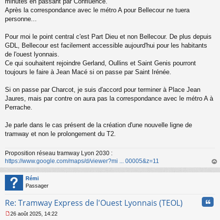
minutes en passant par Confluence.
a
Après la correspondance avec le métro A pour Bellecour ne tuera
g
personne...
e
n
o
Pour moi le point central c'est Part Dieu et non Bellecour. De plus depuis
n
GDL, Bellecour est facilement accessible aujourd'hui pour les habitants
l
de l'ouest lyonnais.
u
Ce qui souhaitent rejoindre Gerland, Oullins et Saint Genis pourront
toujours le faire à Jean Macé si on passe par Saint Irénée.
Si on passe par Charcot, je suis d'accord pour terminer à Place Jean
Jaures, mais par contre on aura pas la correspondance avec le métro A à
Perrache.
Je parle dans le cas présent de la création d'une nouvelle ligne de
tramway et non le prolongement du T2.
Proposition réseau tramway Lyon 2030 :
https://www.google.com/maps/d/viewer?mi ... 00005&z=11
au
t
Rémi
Passager
Cita
Re: Tramway Express de l'Ouest Lyonnais (TEOL)
26 août 2025, 14:22
M