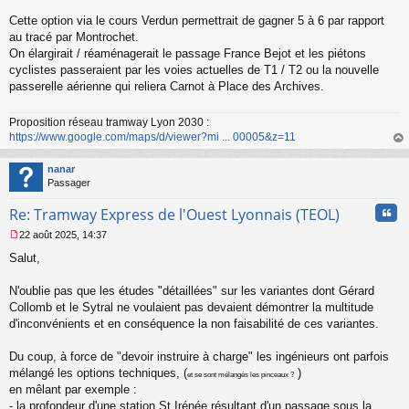
Cette option via le cours Verdun permettrait de gagner 5 à 6 par rapport
au tracé par Montrochet.
On élargirait / réaménagerait le passage France Bejot et les piétons
cyclistes passeraient par les voies actuelles de T1 / T2 ou la nouvelle
passerelle aérienne qui reliera Carnot à Place des Archives.
Proposition réseau tramway Lyon 2030 :
https://www.google.com/maps/d/viewer?mi ... 00005&z=11
au
t
nanar
Passager
Cita
Re: Tramway Express de l'Ouest Lyonnais (TEOL)
22 août 2025, 14:37
M
Salut,
e
s
s
N'oublie pas que les études "détaillées" sur les variantes dont Gérard
a
Collomb et le Sytral ne voulaient pas devaient démontrer la multitude
g
d'inconvénients et en conséquence la non faisabilité de ces variantes.
e
n
o
Du coup, à force de "devoir instruire à charge" les ingénieurs ont parfois
n
mélangé les options techniques, (
)
et se sont mélangés les pinceaux ?
l
en mêlant par exemple :
u
- la profondeur d'une station St Irénée résultant d'un passage
sous
la