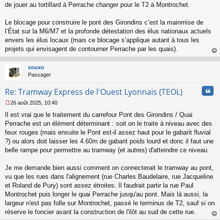
de jouer au tortillard à Perrache changer pour le T2 à Montrochet.
Le blocage pour construire le pont des Girondins c’est la mainmise de
l’État sur la M6/M7 et la profonde détestation des élus nationaux actuels
envers les élus locaux (mais ce blocage s’applique autant à tous les
projets qui envisagent de contourner Perrache par les quais).
au
t
xouxo
Passager
Cita
Re: Tramway Express de l'Ouest Lyonnais (TEOL)
26 août 2025, 10:40
M
Il est vrai que le traitement du carrefour Pont des Girondins / Quai
e
s
Perrache est un élément déterminant : soit on le traite à niveau avec des
s
feux rouges (mais ensuite le Pont est-il assez haut pour le gabarit fluvial
a
?) ou alors doit laisser les 4.60m de gabarit poids lourd et donc il faut une
g
belle rampe pour permettre au tramway (et autres) d'atteindre ce niveau.
e
n
o
Je me demande bien aussi comment on connecterait le tramway au pont,
n
vu que les rues dans l'alignement (rue Charles Baudelaire, rue Jacqueline
l
et Roland de Pury) sont assez étroites. Il faudrait partir la rue Paul
u
Montrochet puis longer le quai Perrache jusqu'au pont. Mais là aussi, la
largeur n'est pas folle sur Montrochet, passé le terminus de T2, sauf si on
réserve le foncier avant la construction de l'ilôt au sud de cette rue.