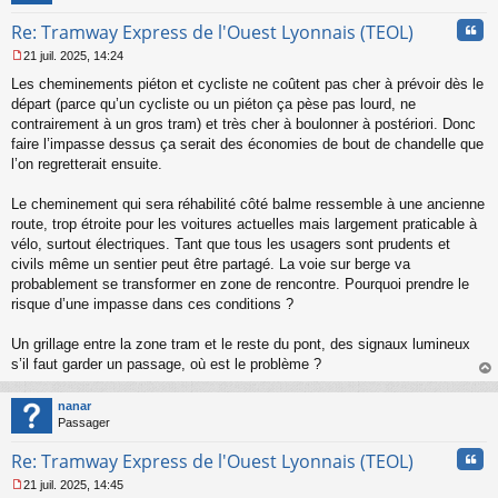
u
Cita
Re: Tramway Express de l'Ouest Lyonnais (TEOL)
21 juil. 2025, 14:24
M
Les cheminements piéton et cycliste ne coûtent pas cher à prévoir dès le
e
s
départ (parce qu’un cycliste ou un piéton ça pèse pas lourd, ne
s
contrairement à un gros tram) et très cher à boulonner à postériori. Donc
a
faire l’impasse dessus ça serait des économies de bout de chandelle que
g
l’on regretterait ensuite.
e
n
o
Le cheminement qui sera réhabilité côté balme ressemble à une ancienne
n
route, trop étroite pour les voitures actuelles mais largement praticable à
l
vélo, surtout électriques. Tant que tous les usagers sont prudents et
u
civils même un sentier peut être partagé. La voie sur berge va
probablement se transformer en zone de rencontre. Pourquoi prendre le
risque d’une impasse dans ces conditions ?
Un grillage entre la zone tram et le reste du pont, des signaux lumineux
s’il faut garder un passage, où est le problème ?
au
t
nanar
Passager
Cita
Re: Tramway Express de l'Ouest Lyonnais (TEOL)
21 juil. 2025, 14:45
M