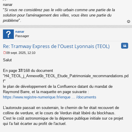
nanar
"
Si vous ne considérez pas le vélo urbain comme une partie de la
solution pour l'aménagement des villes, vous êtes une partie du
problème
".
au
t
nanar
Passager
Cita
Re: Tramway Express de l'Ouest Lyonnais (TEOL)
09 sept. 2025, 12:10
M
Salut
e
s
s
En page
37
/168 du document
a
"H4_TEOL_j_Annexe6b_TEOL_Etude_Patrimoniale_recommandations.pd
g
f"
e
le plan de développement de la Confluence datant du mandat de
n
o
Raymond Barre, et la maquette en page suivante :
n
https://www.registre-numerique.fr/enque ... /documents
l
u
L'autoroute passait en souterrain, le chemin de fer était recouvert de
colline de verdure, et le cours de Verdun était libéré du blockhaus.
C'est le coût astronomique de la dépense publique initiale sur ce projet
qui l'a fait écarter au profit de l'actuel.