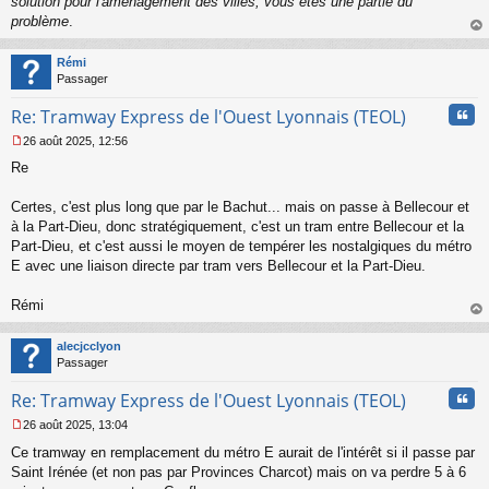
solution pour l'aménagement des villes, vous êtes une partie du
problème
.
au
t
Rémi
Passager
Cita
Re: Tramway Express de l'Ouest Lyonnais (TEOL)
26 août 2025, 12:56
M
Re
e
s
s
Certes, c'est plus long que par le Bachut... mais on passe à Bellecour et
a
à la Part-Dieu, donc stratégiquement, c'est un tram entre Bellecour et la
g
Part-Dieu, et c'est aussi le moyen de tempérer les nostalgiques du métro
e
E avec une liaison directe par tram vers Bellecour et la Part-Dieu.
n
o
n
Rémi
l
au
u
t
alecjcclyon
Passager
Cita
Re: Tramway Express de l'Ouest Lyonnais (TEOL)
26 août 2025, 13:04
M
Ce tramway en remplacement du métro E aurait de l'intérêt si il passe par
e
s
Saint Irénée (et non pas par Provinces Charcot) mais on va perdre 5 à 6
s