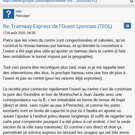
https://www.google.com/maps/d/viewer?mi ... 00005&z=11
au
t
nim
Passager
Cita
Re: Tramway Express de l'Ouest Lyonnais (TEOL)
26 août 2025, 08:28
M
Parce que les voies du centre sont congestionnées et saturées, qu’on
e
s
construit le réseau barreau par barreau, et qu’étendre la couverture à
s
l’ouest a été jugé plus utile qu’ajouter un barreau dans le centre (il faut
a
bien rentabiliser le tunnel imposé par la géographie).
g
e
Tout ceci pourra être reconfiguré plus tard, mais si je me rappelle bien
n
o
des interventions des élus, le prochain barreau sera une fois de plus à
n
l’ouest et pas au centre (pour les raisons déjà exposées).
l
u
La recette pour connecter rapidement l’ouest au centre c’est de construire
le pont des Girondins et tirer de Montrochet à Jean Jaurès avec une
correspondance sur la B, c’est imbattable en terme de temps de trajet
(direct et droit, sans rouler au pas à Perrache), et comme les ponts
existants sont en limite de capacité le jour où il faudra en ajouter un
autant l’ajouter à l’endroit prévu depuis longtemps (il suffit de regarder une
carte pour comprendre pourquoi il a été prévu à cet endroit, c’est la seule
section de la ville sans traversée). Et comme c’est direct et droit ça
permettrait un service express en laissant les usagers qui ont très envie