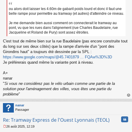
ou alors doit laisser les 4.60m de gabarit poids lourd et donc il faut une
belle rampe pour permettre au tramway (et autres) d'atteindre ce niveau.
Je me demande bien aussi comment on connecterait le tramway au
pont, vu que les rues dans l'alignement (rue Charles Baudelaire, rue
Jacqueline et Roland de Pury) sont assez étroites.
C'est tout de même bien sur la rue Baudelaire (pas encore construite tout
du long sur ses deux côtés) que la rampe d'arrivée d'un "pont des
Girondins haut" a toujours été dessinée par la SPL :
https://www.google.com/maps/@45.7401879 ... FQAw%3D%3D
Je préférerais quand même la variante pont à niveau.
A+
nanar
"
Si vous ne considérez pas le vélo urbain comme une partie de la
solution pour l'aménagement des villes, vous êtes une partie du
problème
"
au
t
nanar
Passager
Cita
Re: Tramway Express de l'Ouest Lyonnais (TEOL)
26 août 2025, 12:19
M