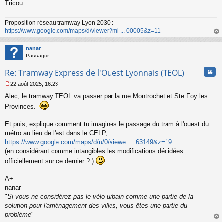
Tricou.
n
o
n
Proposition réseau tramway Lyon 2030 :
l
https://www.google.com/maps/d/viewer?mi ... 00005&z=11
u
au
t
nanar
Passager
Cita
Re: Tramway Express de l'Ouest Lyonnais (TEOL)
22 août 2025, 16:23
M
Alec, le tramway TEOL va passer par la rue Montrochet et Ste Foy les
e
s
Provinces.
s
a
Et puis, explique comment tu imagines le passage du tram à l'ouest du
g
métro au lieu de l'est dans le CELP,
e
n
https://www.google.com/maps/d/u/0/viewe ... 63149&z=19
o
(en considérant comme intangibles les modifications décidées
n
officiellement sur ce dernier ? )
l
u
A+
nanar
"
Si vous ne considérez pas le vélo urbain comme une partie de la
solution pour l'aménagement des villes, vous êtes une partie du
problème
"