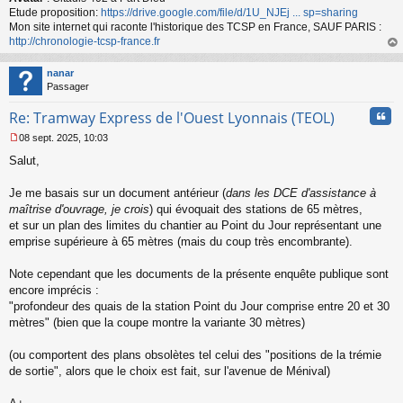
n
Etude proposition:
https://drive.google.com/file/d/1U_NJEj ... sp=sharing
l
Mon site internet qui raconte l'historique des TCSP en France, SAUF PARIS :
u
http://chronologie-tcsp-france.fr
au
t
nanar
Passager
Cita
Re: Tramway Express de l'Ouest Lyonnais (TEOL)
08 sept. 2025, 10:03
M
Salut,
e
s
s
Je me basais sur un document antérieur (
dans les DCE d'assistance à
a
maîtrise d'ouvrage, je crois
) qui évoquait des stations de 65 mètres,
g
et sur un plan des limites du chantier au Point du Jour représentant une
e
emprise supérieure à 65 mètres (mais du coup très encombrante).
n
o
n
Note cependant que les documents de la présente enquête publique sont
l
encore imprécis :
u
"profondeur des quais de la station Point du Jour comprise entre 20 et 30
mètres" (bien que la coupe montre la variante 30 mètres)
(ou comportent des plans obsolètes tel celui des "positions de la trémie
de sortie", alors que le choix est fait, sur l'avenue de Ménival)