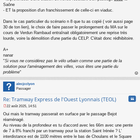
Saône
- ET la proposition d'un franchissement de celle-ci en viaduc.
Dans le cas particulier du scénario n 8 que tu as copié ( voir aussi page
30 de ton lien), le choix de faire passer le prolongement du MA sur le
cours de Verdun Rambaud entraînait obligatoirement une reprise très
lourde, voire la démolition d'une partie du CELP. C'était donc rédhibitoire.
A+
nanar
"
Si vous ne considérez pas le vélo urbain comme une partie de la
solution pour l'aménagement des villes, vous êtes une partie du
problème
"
au
t
alecjcclyon
Passager
Cita
Re: Tramway Express de l'Ouest Lyonnais (TEOL)
22 août 2025, 14:51
M
Oui mais le tramway passerait en surface par le passage Bejot
e
s
réaménagé.
s
Au niveau de la profondeur es tu d'accord avec les 66m avec une pente
a
de 7 à 8% franchi par un tramway pour la station Saint Irénée ? L'
g
interdistance est de 1100 mètres entre le bas de Choulans et le Square
e