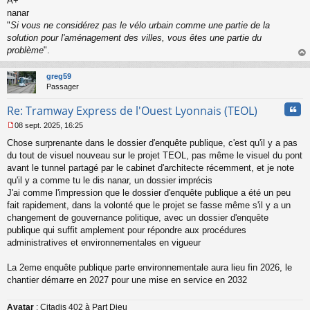
A+
nanar
"
Si vous ne considérez pas le vélo urbain comme une partie de la
solution pour l'aménagement des villes, vous êtes une partie du
problème
".
au
t
greg59
Passager
Cita
Re: Tramway Express de l'Ouest Lyonnais (TEOL)
08 sept. 2025, 16:25
M
Chose surprenante dans le dossier d'enquête publique, c'est qu'il y a pas
e
s
du tout de visuel nouveau sur le projet TEOL, pas même le visuel du pont
s
avant le tunnel partagé par le cabinet d'architecte récemment, et je note
a
qu'il y a comme tu le dis nanar, un dossier imprécis
g
J'ai comme l'impression que le dossier d'enquête publique a été un peu
e
fait rapidement, dans la volonté que le projet se fasse même s'il y a un
n
o
changement de gouvernance politique, avec un dossier d'enquête
n
publique qui suffit amplement pour répondre aux procédures
l
administratives et environnementales en vigueur
u
La 2eme enquête publique parte environnementale aura lieu fin 2026, le
chantier démarre en 2027 pour une mise en service en 2032
Avatar
: Citadis 402 à Part Dieu