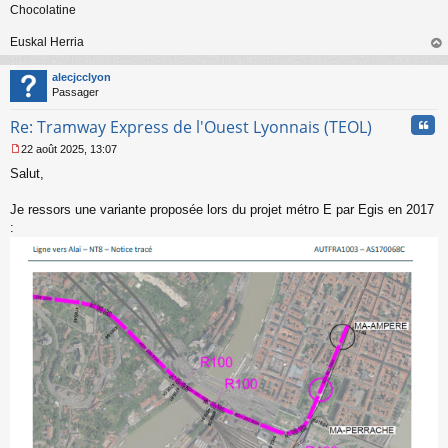
Chocolatine
Euskal Herria
au
t
alecjcclyon
Passager
Cita
Re: Tramway Express de l'Ouest Lyonnais (TEOL)
22 août 2025, 13:07
M
Salut,
e
s
s
Je ressors une variante proposée lors du projet métro E par Egis en 2017
a
:
g
e
n
o
n
l
u