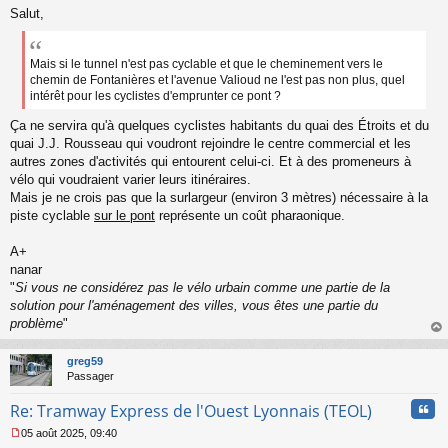
Salut,
e
s
s
a
Mais si le tunnel n'est pas cyclable et que le cheminement vers le
g
chemin de Fontanières et l'avenue Valioud ne l'est pas non plus, quel
e
intérêt pour les cyclistes d'emprunter ce pont ?
n
o
Ça ne servira qu'à quelques cyclistes habitants du quai des Étroits et du
n
quai J.J. Rousseau qui voudront rejoindre le centre commercial et les
l
autres zones d'activités qui entourent celui-ci. Et à des promeneurs à
u
vélo qui voudraient varier leurs itinéraires.
Mais je ne crois pas que la surlargeur (environ 3 mètres) nécessaire à la
piste cyclable
sur le pont
représente un coût pharaonique.
A+
nanar
"
Si vous ne considérez pas le vélo urbain comme une partie de la
solution pour l'aménagement des villes, vous êtes une partie du
problème
"
au
t
greg59
Passager
Cita
Re: Tramway Express de l'Ouest Lyonnais (TEOL)
05 août 2025, 09:40
M