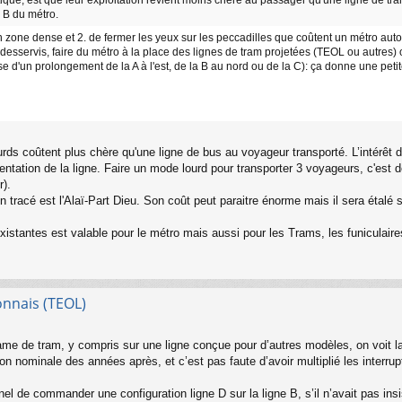
e B du métro.
 en zone dense et 2. de fermer les yeux sur les peccadilles que coûtent un métro au
 desservis, faire du métro à la place des lignes de tram projetées (TEOL ou autres) o
se d'un prolongement de la A à l'est, de la B au nord ou de la C): ça donne une pet
rds coûtent plus chère qu'une ligne de bus au voyageur transporté. L’intérêt
quentation de la ligne. Faire un mode lourd pour transporter 3 voyageurs, c'est 
).
 tracé est l'Alaï-Part Dieu. Son coût peut paraitre énorme mais il sera étalé 
xistantes est valable pour le métro mais aussi pour les Trams, les funiculaires
onnais (TEOL)
ame de tram, y compris sur une ligne conçue pour d’autres modèles, on voit la
n nominale des années après, et c’est pas faute d’avoir multiplié les interrupt
el de commander une configuration ligne D sur la ligne B, s’il n’avait pas insi