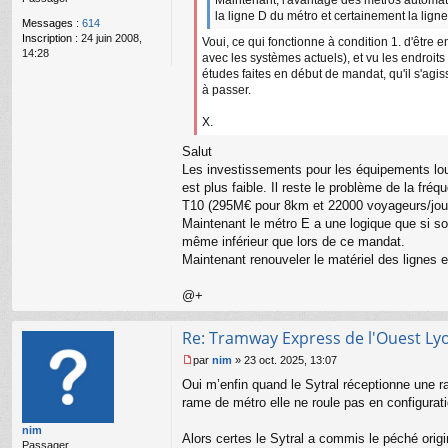
e
la ligne D du métro et certainement la lign
Messages :
614
n
Inscription :
24 juin 2008,
Voui, ce qui fonctionne à condition 1. d'être
o
14:28
avec les systèmes actuels), et vu les endroits
n
études faites en début de mandat, qu'il s'agis
l
u
à passer.
X.
Salut
Les investissements pour les équipements lou
est plus faible. Il reste le problème de la fré
T10 (295M€ pour 8km et 22000 voyageurs/jour
Maintenant le métro E a une logique que si son
même inférieur que lors de ce mandat.
Maintenant renouveler le matériel des lignes e
@+
Re: Tramway Express de l'Ouest Ly
par
nim
»
23 oct. 2025, 13:07
M
Oui m’enfin quand le Sytral réceptionne une r
e
s
rame de métro elle ne roule pas en configuratio
s
nim
a
Alors certes le Sytral a commis le péché origin
Passager
g