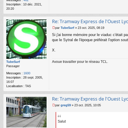
Messages :
462
n
Inscription :
10 déc. 2021,
o
20:20
n
l
u
Re: Tramway Express de l'Ouest Ly
par
TubeSurf
»
23 oct. 2025, 08:19
M
Si j'ai bonne mémoire pour le viaduc c'était pa
e
s
que le Sytral de l'époque préférait l'option s
s
a
X.
g
e
n
Avoue travailler pour le réseau TCL.
TubeSurf
o
Passager
n
Messages :
1600
l
Inscription :
28 sept. 2005,
u
16:07
Localisation :
TAS
Re: Tramway Express de l'Ouest Ly
par
greg59
»
23 oct. 2025, 10:05
M
e
s
s
Salut
a