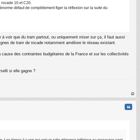
de rocade 10 et C20.
énorme défaut de complètement figer la réflexion sur la suite du
C
r à voir que du tram partout, ou uniquement miser sur ça, il faut aussi
 lignes de tram de rocade notamment améliore le réseau existant.
cause des contraintes budgétaires de la France et sur les collectivités
selli si elle gagne ?
au
t
Citati
. Les lignes à Lyon qui ont un ratio dépense inférieur au ressource sont