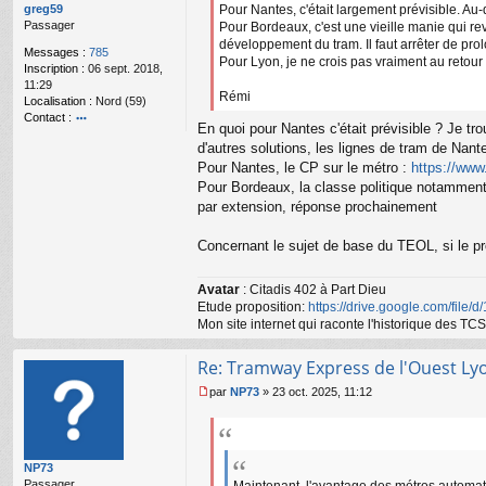
g
greg59
Pour Nantes, c'était largement prévisible. Au-d
e
Passager
Pour Bordeaux, c'est une vieille manie qui re
n
développement du tram. Il faut arrêter de prol
Messages :
785
o
Pour Lyon, je ne crois pas vraiment au retour
Inscription :
06 sept. 2018,
n
11:29
l
Rémi
Localisation :
Nord (59)
u
Contact :
En quoi pour Nantes c'était prévisible ? Je tr
o
d'autres solutions, les lignes de tram de Nan
nt
Pour Nantes, le CP sur le métro :
https://ww
ac
te
Pour Bordeaux, la classe politique notamment 
r
par extension, réponse prochainement
gr
e
Concernant le sujet de base du TEOL, si le proj
g
59
Avatar
: Citadis 402 à Part Dieu
Etude proposition:
https://drive.google.com/file/
Mon site internet qui raconte l'historique des 
Re: Tramway Express de l'Ouest Ly
par
NP73
»
23 oct. 2025, 11:12
M
e
s
s
NP73
a
Passager
g
Maintenant, l'avantage des métros automati