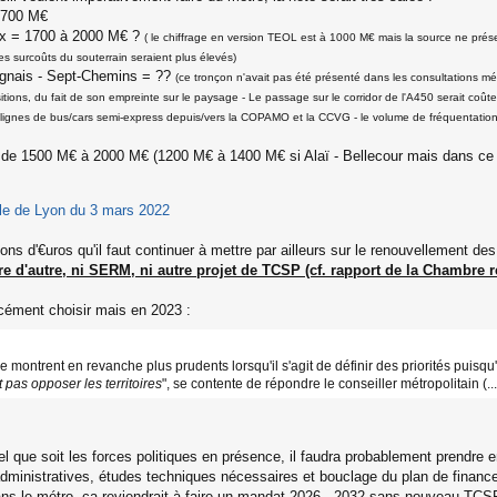
 1700 M€
eux = 1700 à 2000 M€ ?
( le chiffrage en version TEOL est à 1000 M€ mais la source ne présent
es surcoûts du souterrain seraient plus élevés)
rignais - Sept-Chemins = ??
(ce tronçon n'avait pas été présenté dans les consultations mé
itions, du fait de son empreinte sur le paysage - Le passage sur le corridor de l'A450 serait coû
s lignes de bus/cars semi-express depuis/vers la COPAMO et la CCVG - le volume de fréquentatio
= de 1500 M€ à 2000 M€ (1200 M€ à 1400 M€ si Alaï - Bellecour mais dans ce cas
le de Lyon du 3 mars 2022
lions d'€uros qu'il faut continuer à mettre par ailleurs sur le renouvellement 
ire d'autre, ni SERM, ni autre projet de TCSP (cf. rapport de la Chambre
orcément choisir mais en 2023 :
 se montrent en revanche plus prudents lorsqu'il s'agit de définir des priorités puisq
 pas opposer les territoires
", se contente de répondre le conseiller métropolitain (...
uel que soit les forces politiques en présence, il faudra probablement prendre en 
administratives, études techniques nécessaires et bouclage du plan de finance
ans le métro, ça reviendrait à faire un mandat 2026 - 2032 sans nouveau TCSP