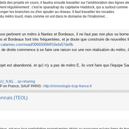
elà des projets en cours, il faudra ensuite travailler sur l'amélioration des lignes 
vient régulièrement : c'est le sparadrap du capitaine Haddock, qui a surtout comme 
onger les branches ou d'en ajouter au réseau. Il faut travailler les rocades.
 du métro lourd, mais comme on est dans le domaine de l'irrationnel...
ouve pertinent un métro à Nantes et Bordeaux, il ne faut pas non plus se borne
tes et Bordeaux font très fréquentées, et je doute que construire de nouvelles
w.calameo.com/read/006650684f16efa57de9b
de droite commence à se faire une raison sur une non réalisation du métro, à 
et est abandonné, et qu'i n'y a pas de métro E, ils vont faire quo l'équipe Sar
d/1U_NJEj ... sp=sharing
TCSP en France, SAUF PARIS :
http://chronologie-tcsp-france.fr
onnais (TEOL)
que, est que leur exploitation revient moins chère au passager qu'une ligne de tram