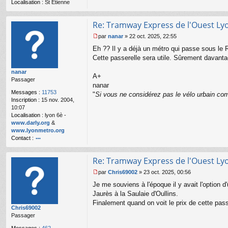
Localisation :
St Etienne
n
l
u
Re: Tramway Express de l'Ouest Ly
par
nanar
»
22 oct. 2025, 22:55
M
Eh ?? Il y a déjà un métro qui passe sous le R
e
s
Cette passerelle sera utile. Sûrement davanta
s
nanar
a
A+
Passager
g
nanar
e
Messages :
11753
"
Si vous ne considérez pas le vélo urbain com
n
Inscription :
15 nov. 2004,
o
10:07
n
Localisation :
lyon 6è -
l
www.darly.org
&
u
www.lyonmetro.org
Contact :
o
nt
Re: Tramway Express de l'Ouest Ly
ac
te
par
Chris69002
»
23 oct. 2025, 00:56
r
M
Je me souviens à l'époque il y avait l'option 
n
e
a
s
Jaurès à la Saulaie d'Oullins.
n
s
Finalement quand on voit le prix de cette pass
Chris69002
ar
a
Passager
g
e