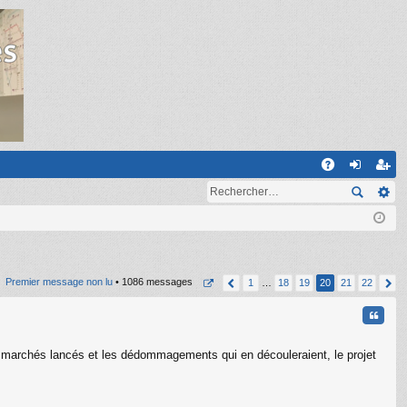
R
A
on
ns
Q
ne
cri
xi
pti
on
on
Premier message non lu
• 1086 messages
1
…
18
19
20
21
22
Citati
les marchés lancés et les dédommagements qui en découleraient, le projet