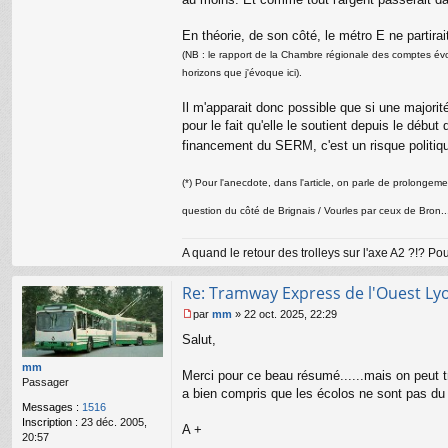
En théorie, de son côté, le métro E ne partirait
(NB : le rapport de la Chambre régionale des comptes évo
horizons que j'évoque ici).
Il m'apparait donc possible que si une majorité
pour le fait qu'elle le soutient depuis le débu
financement du SERM, c'est un risque politiqu
(*) Pour l'anecdote, dans l'article, on parle de prolongem
question du côté de Brignais / Vourles par ceux de Bron.
A quand le retour des trolleys sur l'axe A2 ?!? P
Re: Tramway Express de l'Ouest Ly
par
mm
»
22 oct. 2025, 22:29
M
Salut,
e
s
mm
s
Merci pour ce beau résumé......mais on peut tro
Passager
a
a bien compris que les écolos ne sont pas du t
g
Messages :
1516
e
Inscription :
23 déc. 2005,
A +
n
20:57
o