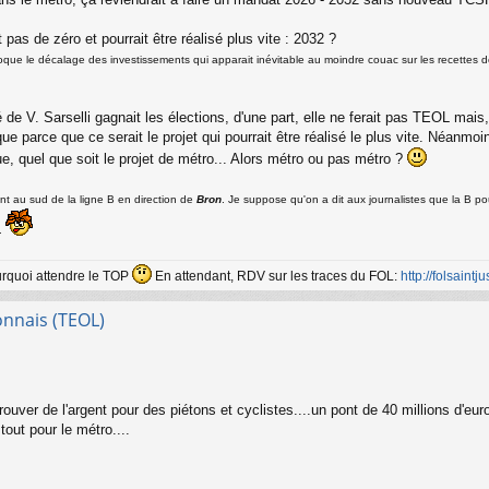
 pas de zéro et pourrait être réalisé plus vite : 2032 ?
que le décalage des investissements qui apparait inévitable au moindre couac sur les recettes do
 de V. Sarselli gagnait les élections, d'une part, elle ne ferait pas TEOL mais, 
t que parce que ce serait le projet qui pourrait être réalisé le plus vite. Néan
e, quel que soit le projet de métro... Alors métro ou pas métro ?
ent au sud de la ligne B en direction de
Bron
. Je suppose qu'on a dit aux journalistes que la B p
..
ourquoi attendre le TOP
En attendant, RDV sur les traces du FOL:
http://folsaintjus
onnais (TEOL)
uver de l'argent pour des piétons et cyclistes....un pont de 40 millions d'euro
out pour le métro....