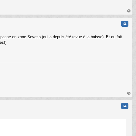
au
t
Citati
'il passe en zone Seveso (qui a depuis été revue à la baisse). Et au fait
es!)
au
t
Citati