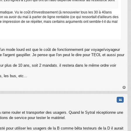
tomatique. Vu le coût d'investissement (à renouveler tous les 30 à 40ans
n va avoir du mal à parler de ligne rentable (ce qui ressortait d'ailleurs des
ite impression de se répéter, mais certains arguments ont semble-t-il du mal
 d'un mode lourd est que le coût de fonctionnement par voyage/voyageur
de l'argent gaspiller. Je pense que l'on peut le dire pour TEOL et aussi pour
sur plus de 10 ans, soit 2 mandats. il restera dans le même ordre voir
, les bus, etc...
au
t
Citati
 rame rouler et transporter des usagers. Quand le Sytral réceptionne une
ions de service pour tester le matériel.
sté pour utiliser les usagers de la B comme bêta testeurs de la D il aurait