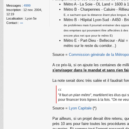
g
Métro A - La Soie - OL Land = 1600 à
e
Messages :
4999
Métro B - Charpennes - Caluire - Rilli
n
Inscription :
12 nov. 2004,
o
12:19
E, e sachant que la distance étant plus longue, l
n
Localisation :
Lyon 5e
Métro B - Hôpital Lyon-Sud - A450 - B
l
Contact :
de problèmes mais il pourrait entrainer des oppos
u
o
des emprises qui pourraient être affectées à de
nt
encore plus net que pour le métro E)
ac
Métro E - Part-Dieu - Bellecour - Alaï 
te
r
métro sur le reste du corridor...)
a
m
Source =
Commission générale de la Métropo
a
ur
A ce prix-là, si on ajoute les centaines de mil
y
s'envisager dans le mandat et sans rien fa
La note serait donc très salée et il faudrait f
"
Il faut un plan métro
", martèlent les élus qui
pour financer trois lignes à la fois. "
On ne veut
Source =
Lyon Capitale
(*)
Par ailleurs, si un projet devait être retenu, q
près 10 ans pour faire toutes les procédures 
au moins. Et comme tout l'argent passerait d