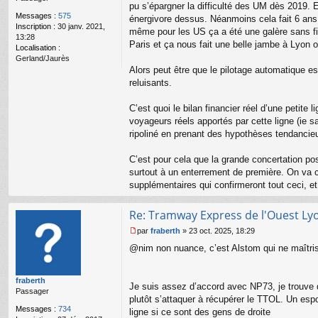
pu s’épargner la difficulté des UM dès 2019. Et
e
Messages :
575
énergivore dessus. Néanmoins cela fait 6 ans qu
n
Inscription :
30 janv. 2021,
o
même pour les US ça a été une galère sans fin 
13:28
n
Paris et ça nous fait une belle jambe à Lyon on
Localisation :
l
Gerland/Jaurès
u
Alors peut être que le pilotage automatique es
reluisants.
C’est quoi le bilan financier réel d’une petit
voyageurs réels apportés par cette ligne (ie 
ripoliné en prenant des hypothèses tendancieu
C’est pour cela que la grande concertation po
surtout à un enterrement de première. On va 
supplémentaires qui confirmeront tout ceci, et
Re: Tramway Express de l'Ouest Ly
par
fraberth
»
23 oct. 2025, 18:29
M
@nim non nuance, c’est Alstom qui ne maîtrise
e
s
s
fraberth
a
Je suis assez d’accord avec NP73, je trouve que
Passager
g
plutôt s’attaquer à récupérer le TTOL. Un espo
e
Messages :
734
ligne si ce sont des gens de droite
n