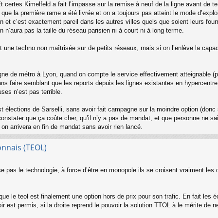
 certes Kimelfeld a fait l’impasse sur la remise à neuf de la ligne avant de te
e la première rame a été livrée et on a toujours pas atteint le mode d’exploitat
et c’est exactement pareil dans les autres villes quels que soient leurs fourn
 n’aura pas la taille du réseau parisien ni à court ni à long terme.
t une techno non maîtrisée sur de petits réseaux, mais si on l’enlève la capaci
e ligne de métro à Lyon, quand on compte le service effectivement atteignable (
sans faire semblant que les reports depuis les lignes existantes en hypercent
ses n’est pas terrible.
st élections de Sarselli, sans avoir fait campagne sur la moindre option (don
constater que ça coûte cher, qu’il n’y a pas de mandat, et que personne ne s
 on arrivera en fin de mandat sans avoir rien lancé.
onnais (TEOL)
 pas le technologie, à force d’être en monopole ils se croisent vraiment les
 le teol est finalement une option hors de prix pour son trafic. En fait les éc
ir est permis, si la droite reprend le pouvoir la solution TTOL à le mérite de 