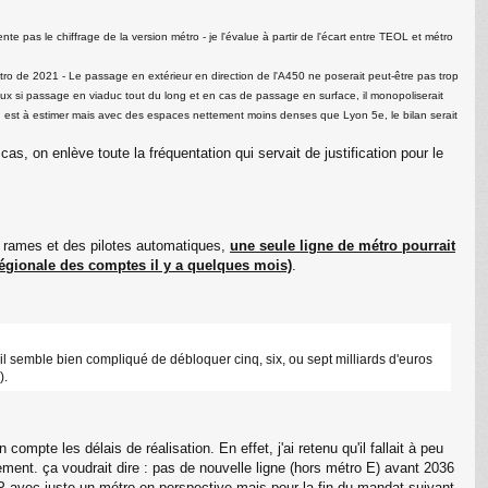
e pas le chiffrage de la version métro - je l'évalue à partir de l'écart entre TEOL et métro
tro de 2021 - Le passage en extérieur en direction de l'A450 ne poserait peut-être pas trop
C
teux si passage en viaduc tout du long et en cas de passage en surface, il monopoliserait
n est à estimer mais avec des espaces nettement moins denses que Lyon 5e, le bilan serait
, on enlève toute la fréquentation qui servait de justification pour le
des rames et des pilotes automatiques,
une seule ligne de métro pourrait
 régionale des comptes il y a quelques mois)
.
u'il semble bien compliqué de débloquer cinq, six, ou sept milliards d'euros
).
compte les délais de réalisation. En effet, j'ai retenu qu'il fallait à peu
ment. ça voudrait dire : pas de nouvelle ligne (hors métro E) avant 2036
 avec juste un métro en perspective mais pour la fin du mandat suivant.