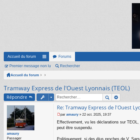
Accueil du forum
Forums
Premier message non lu
ac
Rechercher
Accueil du forum
co
ur
Tramway Express de l'Ouest Lyonnais (TEOL)
ci
Répondre
s
Re: Tramway Express de l'Ouest Ly
par
amaury
»
22 oct. 2025, 19:37
M
Effectivement, vu les déclarations sur TEOL, 
e
s
peut être suspendu.
s
amaury
a
Passager
Politiquement, si des élus proches de V. Sarsel