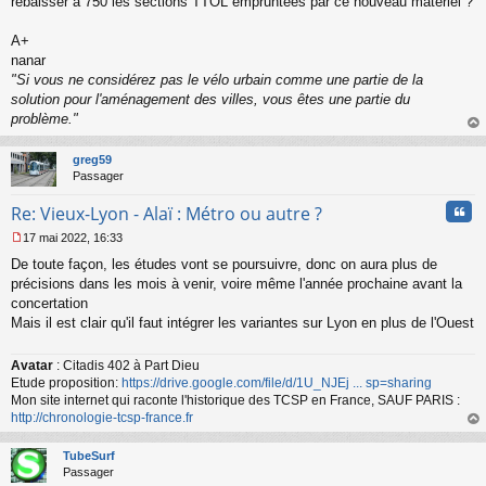
rebaisser à 750 les sections TTOL empruntées par ce nouveau matériel ?
A+
nanar
"Si vous ne considérez pas le vélo urbain comme une partie de la
solution pour l'aménagement des villes, vous êtes une partie du
problème."
au
t
greg59
Passager
Cita
Re: Vieux-Lyon - Alaï : Métro ou autre ?
17 mai 2022, 16:33
M
De toute façon, les études vont se poursuivre, donc on aura plus de
e
s
précisions dans les mois à venir, voire même l'année prochaine avant la
s
concertation
a
Mais il est clair qu'il faut intégrer les variantes sur Lyon en plus de l'Ouest
g
e
n
Avatar
: Citadis 402 à Part Dieu
o
Etude proposition:
https://drive.google.com/file/d/1U_NJEj ... sp=sharing
n
Mon site internet qui raconte l'historique des TCSP en France, SAUF PARIS :
l
http://chronologie-tcsp-france.fr
u
au
t
TubeSurf
Passager