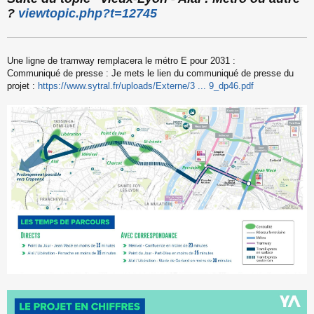
s
?
viewtopic.php?t=12745
s
a
g
e
Une ligne de tramway remplacera le métro E pour 2031 :
n
o
Communiqué de presse : Je mets le lien du communiqué de presse du
n
projet :
https://www.sytral.fr/uploads/Externe/3 ... 9_dp46.pdf
l
u