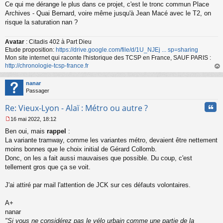
Ce qui me dérange le plus dans ce projet, c'est le tronc commun Place
e
s
Archives - Quai Bernard, voire même jusqu'à Jean Macé avec le T2, on
s
risque la saturation nan ?
a
g
Avatar
: Citadis 402 à Part Dieu
e
Etude proposition:
https://drive.google.com/file/d/1U_NJEj ... sp=sharing
n
o
Mon site internet qui raconte l'historique des TCSP en France, SAUF PARIS :
n
http://chronologie-tcsp-france.fr
l
au
u
t
nanar
Passager
Cita
Re: Vieux-Lyon - Alaï : Métro ou autre ?
16 mai 2022, 18:12
M
Ben oui, mais
rappel
:
e
s
La variante tramway, comme les variantes métro, devaient être nettement
s
moins bonnes que le choix initial de Gérard Collomb.
a
Donc, on les a fait aussi mauvaises que possible. Du coup, c'est
g
tellement gros que ça se voit.
e
n
o
J'ai attiré par mail l'attention de JCK sur ces défauts volontaires.
n
l
A+
u
nanar
"Si vous ne considérez pas le vélo urbain comme une partie de la