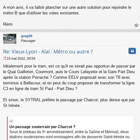
n
l
A mon avis, il va falloir plancher sur une autre solution pour rejoindre le
u
métro B que d'utiliser les voies existantes.
Rémi
au
t
greg59
Passager
Cita
Re: Vieux-Lyon - Alaï : Métro ou autre ?
19 mai 2022, 09:54
M
Idéalement pour le tram, est ce qu'il ne serait pas opportun de passer par
e
s
le Quai Gailleton, Courmont, puis le Cours Lafayette et la Gare Part Dieu
s
après la station Perrache ? Comme EELV proposait avec son T8 avec
a
terminus à Bellecour, et on peut du coup proposer de transformer la ligne
g
C3 en ligne de tram St Paul - Part Dieu ?
e
n
o
Et sinon, le SYTRAL préfère le passage par Charcot, plus dense que par
n
St Irénée :
l
u
Un passage souterrain par Charcot ?
Sous le plateau du 5ᵉ arrondissement, entre la Saône et Ménival, deux
stations souterraines sont envisagées afin de desservir Saint-Irénée ou