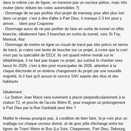
dans le même cas de figure, on traverse pas un secteur piéton, mais très
routier (donc réduire les voies automobiles ?)
- Dommage de ne pas profiter d'un projet de tramway pour aller plus loin
dans ce projet, c'est à dire d'aller à Part Dieu, il manque 2-3 km pour y
arriver.... Idem pour Craponne
- Dommage aussi de ne pas profiter de faire en sortie de tunnel un effet
branche, idéalement faire 3 branches en sortie du tunnel, vers St Foy,
Menival, Alaï
- Dommage de mettre en ligne un visuel de tracé pas très précis en terme
de tracé, je crains une levée de bouclier sur ce projet, à croire que la com'
n'est pas la spécialité de EELV, ils ont quand même merdé sur le
téléphérique, il ne faut pas louper ce projet, qui surtout le chantier sera
lancé fin 2026, c'est à dire post municipales de 2026, attention à la
claque électorale et un énième changement du projet par une nouvelle
majorité, là il faut qu'il assure le service SAV auprès des élus et des
habitants
Idéalement :
- La Station Jean Macé sera surement à placer perpendiculairement à la
station T2, et proche de l'accès Métro B, pour imaginer un prolongement
à Part Dieu par la Rue Garibaldi peut être ?
Mailler le réseau pourquoi pas, à condition de bien faire, là je vois plus un
maillage sur chaque secteur donné, et de gros pôle d'échange entre les
lignes de Tram/ Metro et Bus (La Soie, Charpennes, Part Dieu, Debourg,