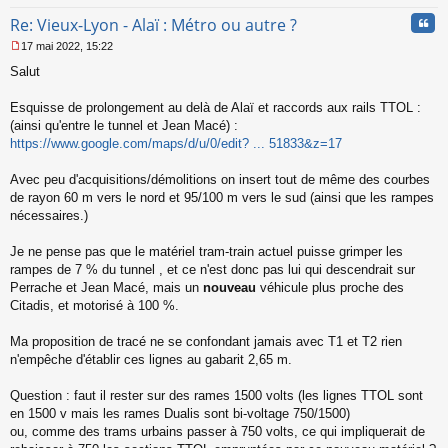
Cita
Re: Vieux-Lyon - Alaï : Métro ou autre ?
17 mai 2022, 15:22
M
Salut
e
s
s
Esquisse de prolongement au delà de Alaï et raccords aux rails TTOL :
a
(ainsi qu'entre le tunnel et Jean Macé) :
g
https://www.google.com/maps/d/u/0/edit? ... 51833&z=17
e
n
o
Avec peu d'acquisitions/démolitions on insert tout de même des courbes
n
de rayon 60 m vers le nord et 95/100 m vers le sud (ainsi que les rampes
l
nécessaires.)
u
Je ne pense pas que le matériel tram-train actuel puisse grimper les
rampes de 7 % du tunnel , et ce n'est donc pas lui qui descendrait sur
Perrache et Jean Macé, mais un
nouveau
véhicule plus proche des
Citadis, et motorisé à 100 %.
Ma proposition de tracé ne se confondant jamais avec T1 et T2 rien
n'empêche d'établir ces lignes au gabarit 2,65 m.
Question : faut il rester sur des rames 1500 volts (les lignes TTOL sont
en 1500 v mais les rames Dualis sont bi-voltage 750/1500)
ou, comme des trams urbains passer à 750 volts, ce qui impliquerait de