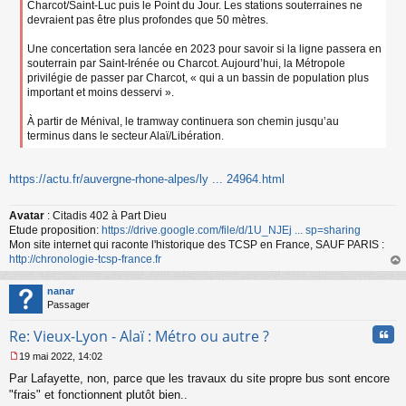
Charcot/Saint-Luc puis le Point du Jour. Les stations souterraines ne
devraient pas être plus profondes que 50 mètres.
Une concertation sera lancée en 2023 pour savoir si la ligne passera en
souterrain par Saint-Irénée ou Charcot. Aujourd’hui, la Métropole
privilégie de passer par Charcot, « qui a un bassin de population plus
important et moins desservi ».
À partir de Ménival, le tramway continuera son chemin jusqu’au
terminus dans le secteur Alaï/Libération.
https://actu.fr/auvergne-rhone-alpes/ly ... 24964.html
Avatar
: Citadis 402 à Part Dieu
Etude proposition:
https://drive.google.com/file/d/1U_NJEj ... sp=sharing
Mon site internet qui raconte l'historique des TCSP en France, SAUF PARIS :
http://chronologie-tcsp-france.fr
au
t
nanar
Passager
Cita
Re: Vieux-Lyon - Alaï : Métro ou autre ?
19 mai 2022, 14:02
M
Par Lafayette, non, parce que les travaux du site propre bus sont encore
e
s
"frais" et fonctionnent plutôt bien..