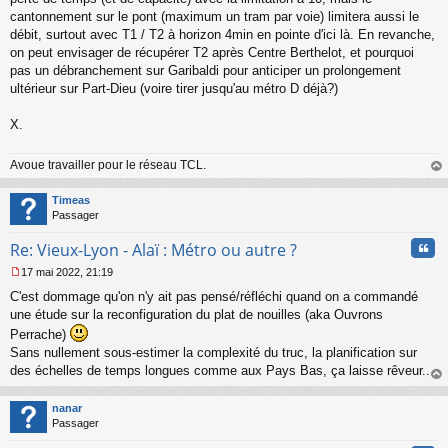
cantonnement sur le pont (maximum un tram par voie) limitera aussi le
débit, surtout avec T1 / T2 à horizon 4min en pointe d'ici là. En revanche,
on peut envisager de récupérer T2 après Centre Berthelot, et pourquoi
pas un débranchement sur Garibaldi pour anticiper un prolongement
ultérieur sur Part-Dieu (voire tirer jusqu'au métro D déjà?)
X.
Avoue travailler pour le réseau TCL.
au
t
Timeas
Passager
Cita
Re: Vieux-Lyon - Alaï : Métro ou autre ?
17 mai 2022, 21:19
M
C'est dommage qu'on n'y ait pas pensé/réfléchi quand on a commandé
e
s
une étude sur la reconfiguration du plat de nouilles (aka Ouvrons
s
Perrache)
a
Sans nullement sous-estimer la complexité du truc, la planification sur
g
des échelles de temps longues comme aux Pays Bas, ça laisse rêveur...
e
n
au
o
t
nanar
n
Passager
l
u