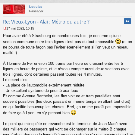
au
u
t
Lodulac
Passager
Cita
Re: Vieux-Lyon - Alaï : Métro ou autre ?
17 mai 2022, 10:15
M
Pour avoir été à Strasbourg de nombreuses fois, je confirme qu'une
e
s
section commune entre trois lignes n'est pas du tout impossible
(et on
s
ne pourra de toute façon pas l'éviter éternellement si l'on veut un réseau
a
maillé !)
g
e
À Homme de Fer environ 100 trams par heure se croisent entre les 5
n
o
lignes en heure de pointe, et le réseau compte aussi deux sections avec
n
trois lignes, dont certaines passent toutes les 4 minutes.
l
Le secret c'est :
u
- La place de l'automobile extrêmement réduite
- Un excellent système de priorité aux feux
Et comme Avenue Berthelot, les flux voiture et tram parallèles sont
souvent possibles (les deux passant en même temps en allant tout droit)
ce qui facilite beaucoup les choses. Bref, ça ne me paraît pas impossible
de faire ça à Lyon, en s'y prenant bien
Le point qui m'inquiète en revanche est le terminus de Jean Macé avec
des milliers de passagers qui vont se décharger sur le métro B chaque
jour. Autant dire que la ligne déjà presque saturée n'a pas besoin de ça !