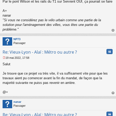
s
Par le pont Wilson et les rails du T1 sur Servient OUI, ça pourrait se faire
a
g
A+
e
nanar
n
o
"Si vous ne considérez pas le vélo urbain comme une partie de la
n
solution pour l'aménagement des villes, vous êtes une partie du
l
problème."
u
au
t
NP73
Passager
Cita
Re: Vieux-Lyon - Alaï : Métro ou autre ?
19 mai 2022, 17:58
M
Salut
e
s
s
Je trouve que ce projet va très vite, il va suffisament vite pour que les
a
travaux aient pu comencer avant la fin du mandat, de façon que la
g
majorité suivante ne puiss pas revenir en arrière.
e
n
o
@+
n
au
l
t
nanar
u
Passager
Cita
Re: Vieux-Lyon - Alaï : Métro ou autre ?