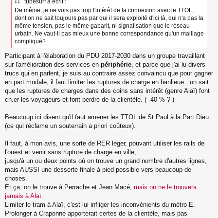
tubesurf a écrit :
De même, je ne vois pas trop l'intérêt de la connexion avec le TTOL,
dont on ne sait toujours pas par qui il sera exploité d'ici là, qui n'a pas la
même tension, pas le même gabarit, ni signalisation que le réseau
urbain. Ne vaut-il pas mieux une bonne correspondance qu'un maillage
compliqué?
Participant à l'élaboration du PDU 2017-2030 dans un groupe travaillant
sur l'amélioration des services en
périphérie
, et parce que j'ai lu divers
trucs qui en parlent, je suis au contraire assez convaincu que pour gagner
en part modale, il faut limiter les ruptures de charge en banlieue : on sait
que les ruptures de charges dans des coins sans intérêt (genre Alaï) font
ch.er les voyageurs et font perdre de la clientèle. (- 40 % ? )
Beaucoup ici disent qu'il faut amener les TTOL de St Paul à la Part Dieu
(ce qui réclame un souterrain a priori coûteux).
Il faut, à mon avis, une sorte de RER léger, pouvant utiliser les rails de
l'ouest et venir sans rupture de charge en ville,
jusqu'à un ou deux points où on trouve un grand nombre d'autres lignes,
mais AUSSI une desserte finale à pied possible vers beaucoup de
choses.
Et ça, on le trouve à Perrache et Jean Macé,
mais on ne le trouvera
jamais à Alaï.
Limiter le tram à Alaï, c'est lui infliger les inconvénients du métro E.
Prolonger à Craponne apporterait certes de la clientèle, mais pas