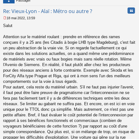
Passager
Cita
Re: Vieux-Lyon - Alaï : Métro ou autre ?
18 mai 2022, 13:59
M
Salut
e
s
s
Attention sur le matériel roulant : prendre en référence des rames
a
conçues il y a 25 ans (les Citadis à bogie LHB type Magdeburg), c'est fait
g
un peu abstraction de la vraie vie. Si on regarde factuellement ce qui
e
existe dans les solutions actuelles, on a quand même une prédominance
n
o
de matériels avec vrais ou faux bogies mais sans réelle rotation. Même
n
l'Avenio de Siemens. En réalité, il faut plutôt aller chez les producteurs
l
pour des réseaux anciens à forte contrainte. Exemple avec Skoda et les
u
ForCity Alfa type Prague et Riga, qui ont à mon sens l'un des meilleurs
comportements sur la voie à tous égards.
Pour autant, cela reste du matériel urbain. S'il ne faut pas injurier l'avenir,
il faut peut être faire preuve de pragmatisme car l'interconnexion ne se
fera pas facilement tant il y a de différences techniques entre les deux
réseaux. Se limiter au gabarit ne suffira pas. Et encore, on est ici en voie
unique pour le TTOL donc ça simplifie. Mais autrement, ce n'est pas une
petite affaire. Bref, il faut évaluer le coût potentiel de l'interconnexion par
rapport à ses bénéfices fonctionnels et commerciaux (combien de
voyageurs bénéficiaires de cette fonction ?) par rapport au coût d'une
simple correspondance. Qui plus est, si on mélange de trop, on risque de
propager les difficultés d'exploitation. Une voiture qui gêne sur la rue