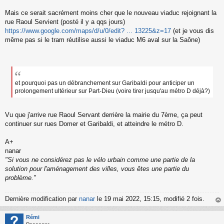
Mais ce serait sacrément moins cher que le nouveau viaduc rejoignant la
rue Raoul Servient (posté il y a qqs jours)
https://www.google.com/maps/d/u/0/edit? ... 13225&z=17
(et je vous dis
même pas si le tram réutilise aussi le viaduc M6 aval sur la Saône)
et pourquoi pas un débranchement sur Garibaldi pour anticiper un
prolongement ultérieur sur Part-Dieu (voire tirer jusqu'au métro D déjà?)
Vu que j'arrive rue Raoul Servant derrière la mairie du 7ème, ça peut
continuer sur rues Domer et Garibaldi, et atteindre le métro D.
A+
nanar
"Si vous ne considérez pas le vélo urbain comme une partie de la
solution pour l'aménagement des villes, vous êtes une partie du
problème."
Dernière modification par
nanar
le 19 mai 2022, 15:15, modifié 2 fois.
au
t
Rémi