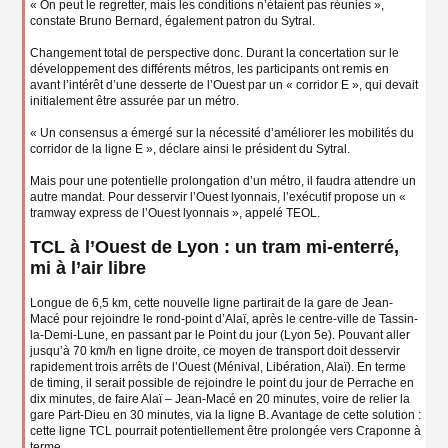
« On peut le regretter, mais les conditions n’étaient pas réunies »,
constate Bruno Bernard, également patron du Sytral.
Changement total de perspective donc. Durant la concertation sur le
développement des différents métros, les participants ont remis en
avant l’intérêt d’une desserte de l’Ouest par un « corridor E », qui devait
initialement être assurée par un métro.
« Un consensus a émergé sur la nécessité d’améliorer les mobilités du
corridor de la ligne E », déclare ainsi le président du Sytral.
Mais pour une potentielle prolongation d’un métro, il faudra attendre un
autre mandat. Pour desservir l’Ouest lyonnais, l’exécutif propose un «
tramway express de l’Ouest lyonnais », appelé TEOL.
TCL à l’Ouest de Lyon : un tram mi-enterré,
mi à l’air libre
Longue de 6,5 km, cette nouvelle ligne partirait de la gare de Jean-
Macé pour rejoindre le rond-point d’Alaï, après le centre-ville de Tassin-
la-Demi-Lune, en passant par le Point du jour (Lyon 5e). Pouvant aller
jusqu’à 70 km/h en ligne droite, ce moyen de transport doit desservir
rapidement trois arrêts de l’Ouest (Ménival, Libération, Alaï). En terme
de timing, il serait possible de rejoindre le point du jour de Perrache en
dix minutes, de faire Alaï – Jean-Macé en 20 minutes, voire de relier la
gare Part-Dieu en 30 minutes, via la ligne B. Avantage de cette solution :
cette ligne TCL pourrait potentiellement être prolongée vers Craponne à
terme.