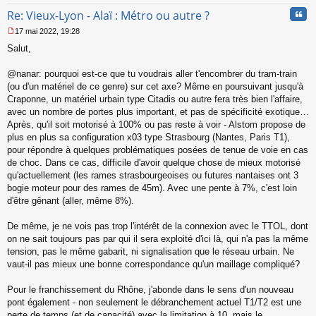
Cita
Re: Vieux-Lyon - Alaï : Métro ou autre ?
17 mai 2022, 19:28
M
Salut,
e
s
s
@nanar: pourquoi est-ce que tu voudrais aller t'encombrer du tram-train
a
(ou d'un matériel de ce genre) sur cet axe? Même en poursuivant jusqu'à
g
Craponne, un matériel urbain type Citadis ou autre fera très bien l'affaire,
e
avec un nombre de portes plus important, et pas de spécificité exotique…
n
o
Après, qu'il soit motorisé à 100% ou pas reste à voir - Alstom propose de
n
plus en plus sa configuration x03 type Strasbourg (Nantes, Paris T1),
l
pour répondre à quelques problématiques posées de tenue de voie en cas
u
de choc. Dans ce cas, difficile d'avoir quelque chose de mieux motorisé
qu'actuellement (les rames strasbourgeoises ou futures nantaises ont 3
bogie moteur pour des rames de 45m). Avec une pente à 7%, c'est loin
d'être gênant (aller, même 8%).
De même, je ne vois pas trop l'intérêt de la connexion avec le TTOL, dont
on ne sait toujours pas par qui il sera exploité d'ici là, qui n'a pas la même
tension, pas le même gabarit, ni signalisation que le réseau urbain. Ne
vaut-il pas mieux une bonne correspondance qu'un maillage compliqué?
Pour le franchissement du Rhône, j'abonde dans le sens d'un nouveau
pont également - non seulement le débranchement actuel T1/T2 est une
perte de temps (et de capacité) avec la limitation à 10, mais le