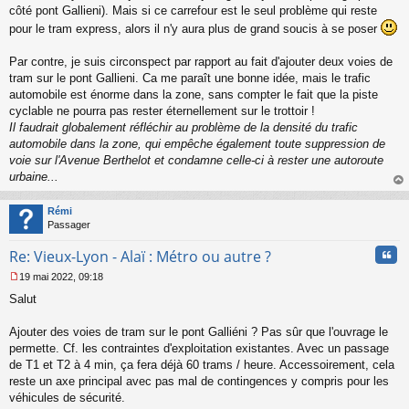
côté pont Gallieni). Mais si ce carrefour est le seul problème qui reste
pour le tram express, alors il n'y aura plus de grand soucis à se poser
Par contre, je suis circonspect par rapport au fait d'ajouter deux voies de
tram sur le pont Gallieni. Ca me paraît une bonne idée, mais le trafic
automobile est énorme dans la zone, sans compter le fait que la piste
cyclable ne pourra pas rester éternellement sur le trottoir !
Il faudrait globalement réfléchir au problème de la densité du trafic
automobile dans la zone, qui empêche également toute suppression de
voie sur l'Avenue Berthelot et condamne celle-ci à rester une autoroute
urbaine...
au
t
Rémi
Passager
Cita
Re: Vieux-Lyon - Alaï : Métro ou autre ?
19 mai 2022, 09:18
M
Salut
e
s
s
Ajouter des voies de tram sur le pont Galliéni ? Pas sûr que l'ouvrage le
a
permette. Cf. les contraintes d'exploitation existantes. Avec un passage
g
de T1 et T2 à 4 min, ça fera déjà 60 trams / heure. Accessoirement, cela
e
reste un axe principal avec pas mal de contingences y compris pour les
n
o
véhicules de sécurité.