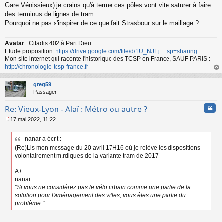
Gare Vénissieux) je crains qu'à terme ces pôles vont vite saturer à faire
des terminus de lignes de tram
Pourquoi ne pas s'inspirer de ce que fait Strasbour sur le maillage ?
Avatar
: Citadis 402 à Part Dieu
Etude proposition:
https://drive.google.com/file/d/1U_NJEj ... sp=sharing
Mon site internet qui raconte l'historique des TCSP en France, SAUF PARIS :
http://chronologie-tcsp-france.fr
au
t
greg59
Passager
Cita
Re: Vieux-Lyon - Alaï : Métro ou autre ?
17 mai 2022, 11:22
M
e
nanar a écrit :
s
(Re)Lis mon message du 20 avril 17H16 où je relève les dispositions
s
a
volontairement m.rdiques de la variante tram de 2017
g
e
A+
n
nanar
o
"Si vous ne considérez pas le vélo urbain comme une partie de la
n
solution pour l'aménagement des villes, vous êtes une partie du
l
problème."
u