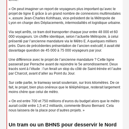
« On peut imaginer un report de voyageurs plus important qu’avec le
projet de ligne E grâce à un grand nombre de connexions multimodales
», assure Jean-Charles Kohlhaas, vice-président de la Métropole de
Lyon en charge des Déplacements, intermodalités et logistique urbaine.
Via sept arrêts, ce tram doit transporter chaque jour entre 48 000 et 60
000 voyageurs. Un chiffre identique, selon l’actuelle Métropole, à celui
présenté par l’ancienne mandature via le Métro E. A quelques milliers
près. Dans de précédentes présentation de l’ancien exécutif, il avait été
davantage question de 45 000 à 75 000 voyageurs par jour.
Une différence avec le projet de l’ancienne mandature ? Cette ligne
passerait par Perrache avant de rejoindre le 5e arrondissement. Deux
tracés sont à l’étude : l’un ferait un stop du côté de Saint-Irénée et l’autre
par Charcot, avant d’aller au Point du Jour.
Sur cette partie, le tramway serait souterrain, sur trois kilomètres. De ce
fait, le projet, bien plus onéreux que le téléphérique, resterait largement
moins chère que celui de métro.
« On est entre 700 et 750 millions d’euros du budget alors que le métro
aurait coûté entre 1,5 et 2 milliards, commente Bruno Bernard. Cela
nous laissera de la place pour d’autres projets. »
Un tram ou un BHNS pour desservir le Nord