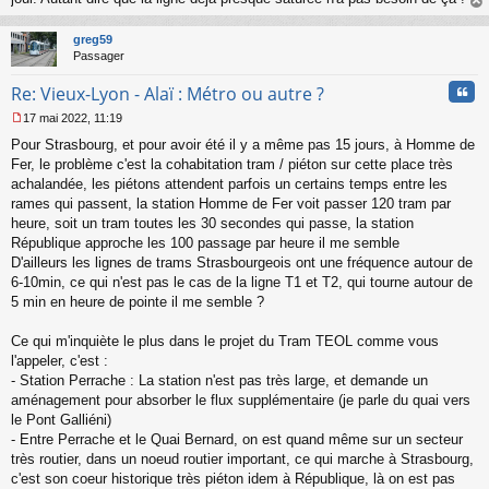
au
t
greg59
Passager
Cita
Re: Vieux-Lyon - Alaï : Métro ou autre ?
17 mai 2022, 11:19
M
Pour Strasbourg, et pour avoir été il y a même pas 15 jours, à Homme de
e
s
Fer, le problème c'est la cohabitation tram / piéton sur cette place très
s
achalandée, les piétons attendent parfois un certains temps entre les
a
rames qui passent, la station Homme de Fer voit passer 120 tram par
g
heure, soit un tram toutes les 30 secondes qui passe, la station
e
République approche les 100 passage par heure il me semble
n
o
D'ailleurs les lignes de trams Strasbourgeois ont une fréquence autour de
n
6-10min, ce qui n'est pas le cas de la ligne T1 et T2, qui tourne autour de
l
5 min en heure de pointe il me semble ?
u
Ce qui m'inquiète le plus dans le projet du Tram TEOL comme vous
l'appeler, c'est :
- Station Perrache : La station n'est pas très large, et demande un
aménagement pour absorber le flux supplémentaire (je parle du quai vers
le Pont Galliéni)
- Entre Perrache et le Quai Bernard, on est quand même sur un secteur
très routier, dans un noeud routier important, ce qui marche à Strasbourg,
c'est son coeur historique très piéton idem à République, là on est pas