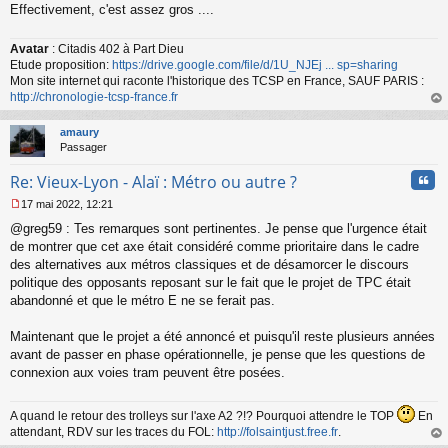
Effectivement, c'est assez gros ....
Avatar
: Citadis 402 à Part Dieu
Etude proposition:
https://drive.google.com/file/d/1U_NJEj ... sp=sharing
Mon site internet qui raconte l'historique des TCSP en France, SAUF PARIS :
http://chronologie-tcsp-france.fr
au
t
amaury
Passager
Cita
Re: Vieux-Lyon - Alaï : Métro ou autre ?
17 mai 2022, 12:21
M
@greg59 : Tes remarques sont pertinentes. Je pense que l'urgence était
e
s
de montrer que cet axe était considéré comme prioritaire dans le cadre
s
des alternatives aux métros classiques et de désamorcer le discours
a
politique des opposants reposant sur le fait que le projet de TPC était
g
abandonné et que le métro E ne se ferait pas.
e
n
o
Maintenant que le projet a été annoncé et puisqu'il reste plusieurs années
n
avant de passer en phase opérationnelle, je pense que les questions de
l
connexion aux voies tram peuvent être posées.
u
A quand le retour des trolleys sur l'axe A2 ?!? Pourquoi attendre le TOP
En
attendant, RDV sur les traces du FOL:
http://folsaintjust.free.fr
.
au