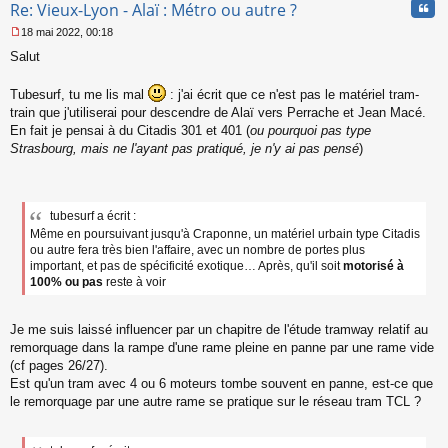
Cita
Re: Vieux-Lyon - Alaï : Métro ou autre ?
18 mai 2022, 00:18
M
Salut
e
s
s
Tubesurf, tu me lis mal
: j'ai écrit que ce n'est pas le matériel tram-
a
train que j'utiliserai pour descendre de Alaï vers Perrache et Jean Macé.
g
En fait je pensai à du Citadis 301 et 401 (
ou pourquoi pas type
e
Strasbourg, mais ne l'ayant pas pratiqué, je n'y ai pas pensé
)
n
o
n
l
u
tubesurf a écrit :
Même en poursuivant jusqu'à Craponne, un matériel urbain type Citadis
ou autre fera très bien l'affaire, avec un nombre de portes plus
important, et pas de spécificité exotique… Après, qu'il soit
motorisé à
100% ou pas
reste à voir
Je me suis laissé influencer par un chapitre de l'étude tramway relatif au
remorquage dans la rampe d'une rame pleine en panne par une rame vide
(cf pages 26/27).
Est qu'un tram avec 4 ou 6 moteurs tombe souvent en panne, est-ce que
le remorquage par une autre rame se pratique sur le réseau tram TCL ?