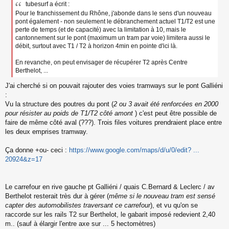
tubesurf a écrit :
Pour le franchissement du Rhône, j'abonde dans le sens d'un nouveau
pont également - non seulement le débranchement actuel T1/T2 est une
perte de temps (et de capacité) avec la limitation à 10, mais le
cantonnement sur le pont (maximum un tram par voie) limitera aussi le
débit, surtout avec T1 / T2 à horizon 4min en pointe d'ici là.
En revanche, on peut envisager de récupérer T2 après Centre
Berthelot, ...
J'ai cherché si on pouvait rajouter des voies tramways sur le pont Galliéni
:
Vu la structure des poutres du pont (
2 ou 3 avait été renforcées en 2000
pour résister au poids de T1/T2 côté amont
) c'est peut être possible de
faire de même côté aval (???). Trois files voitures prendraient place entre
les deux emprises tramway.
Ça donne +ou- ceci :
https://www.google.com/maps/d/u/0/edit? ...
20924&z=17
Le carrefour en rive gauche pt Galliéni / quais C.Bernard & Leclerc / av
Berthelot resterait très dur à gérer (
même si le nouveau tram est sensé
capter des automobilistes traversant ce carrefour
), et vu qu'on se
raccorde sur les rails T2 sur Berthelot, le gabarit imposé redevient 2,40
m.. (sauf à élargir l'entre axe sur ... 5 hectomètres)