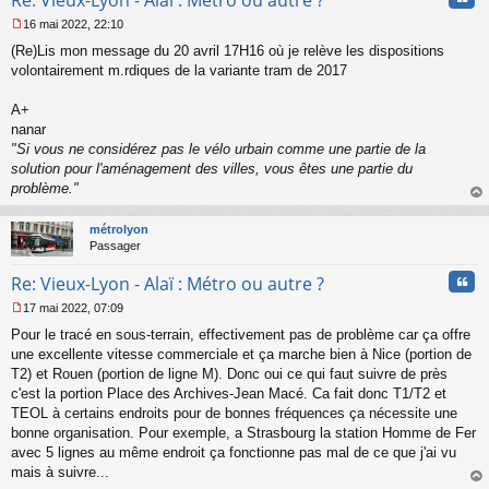
16 mai 2022, 22:10
M
(Re)Lis mon message du 20 avril 17H16 où je relève les dispositions
e
s
volontairement m.rdiques de la variante tram de 2017
s
a
A+
g
nanar
e
"Si vous ne considérez pas le vélo urbain comme une partie de la
n
o
solution pour l'aménagement des villes, vous êtes une partie du
n
problème."
l
au
u
t
métrolyon
Passager
Cita
Re: Vieux-Lyon - Alaï : Métro ou autre ?
17 mai 2022, 07:09
M
Pour le tracé en sous-terrain, effectivement pas de problème car ça offre
e
s
une excellente vitesse commerciale et ça marche bien à Nice (portion de
s
T2) et Rouen (portion de ligne M). Donc oui ce qui faut suivre de près
a
c'est la portion Place des Archives-Jean Macé. Ca fait donc T1/T2 et
g
TEOL à certains endroits pour de bonnes fréquences ça nécessite une
e
bonne organisation. Pour exemple, a Strasbourg la station Homme de Fer
n
o
avec 5 lignes au même endroit ça fonctionne pas mal de ce que j'ai vu
n
mais à suivre...
l