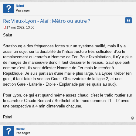
t
Rémi
Passager
Cita
Re: Vieux-Lyon - Alaï : Métro ou autre ?
17 mai 2022, 13:56
M
Salut
e
s
s
Strasbourg a des fréquences fortes sur un système maillé, mais il y a
a
aussi un sujet sur la durabilité de l'infrastructure très sollicitée, d'où le
g
remplacement du carrefour Homme de Fer. Pour l'exploitation, il n'y a plus
e
de marges de manoeuvre donc il faut desserrer le réseau. Sauf que parti
n
o
comme c'est, ils vont délester Homme de Fer mais le recréer à
n
République. Je suis partisan d'une maille plus large, via Lycée Kléber (en
l
gros, il faut faire la section Gare - Observatoire de la ligne 2, et une
u
section Gare - Laiterie - Etoile - Esplanade par les quais au sud).
Pour Lyon, ce qui est quand même assez chaud, c'est le trafic routier sur
le carrefour Claude Bernard / Berthelot et le tronc commun T1 - T2 avec
une perspective à 4 min d'intervalle chacune.
Rémi
au
t
nanar
Passager