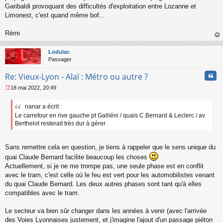
Garibaldi provoquant des difficultés d'exploitation entre Lozanne et
Limonest, c'est quand même bof...
Rémi
au
t
Lodulac
Passager
Cita
Re: Vieux-Lyon - Alaï : Métro ou autre ?
18 mai 2022, 20:49
M
e
nanar a écrit :
s
Le carrefour en rive gauche pt Galliéni / quais C.Bernard & Leclerc / av
s
a
Berthelot resterait très dur à gérer
g
e
n
Sans remettre cela en question, je tiens à rappeler que le sens unique du
o
quai Claude Bernard facilite beaucoup les choses
n
Actuellement, si je ne me trompe pas, une seule phase est en conflit
l
avec le tram, c'est celle où le feu est vert pour les automobilistes venant
u
du quai Claude Bernard. Les deux autres phases sont tant qu'à elles
compatibles avec le tram.
Le secteur va bien sûr changer dans les années à venir (avec l'arrivée
des Voies Lyonnaises justement, et j'imagine l'ajout d'un passage piéton