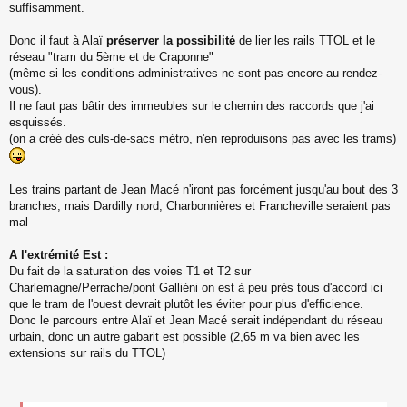
suffisamment.
Donc il faut à Alaï
préserver la possibilité
de lier les rails TTOL et le
réseau "tram du 5ème et de Craponne"
(même si les conditions administratives ne sont pas encore au rendez-
vous).
Il ne faut pas bâtir des immeubles sur le chemin des raccords que j'ai
esquissés.
(on a créé des culs-de-sacs métro, n'en reproduisons pas avec les trams)
Les trains partant de Jean Macé n'iront pas forcément jusqu'au bout des 3
branches, mais Dardilly nord, Charbonnières et Francheville seraient pas
mal
A l'extrémité Est :
Du fait de la saturation des voies T1 et T2 sur
Charlemagne/Perrache/pont Galliéni on est à peu près tous d'accord ici
que le tram de l'ouest devrait plutôt les éviter pour plus d'efficience.
Donc le parcours entre Alaï et Jean Macé serait indépendant du réseau
urbain, donc un autre gabarit est possible (2,65 m va bien avec les
extensions sur rails du TTOL)