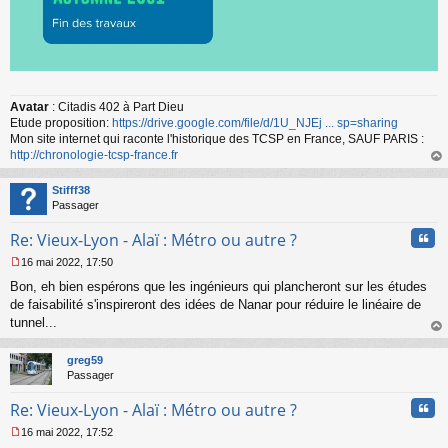
Avatar
: Citadis 402 à Part Dieu
Etude proposition:
https://drive.google.com/file/d/1U_NJEj ... sp=sharing
Mon site internet qui raconte l'historique des TCSP en France, SAUF PARIS :
http://chronologie-tcsp-france.fr
au
t
Stifff38
Passager
Cita
Re: Vieux-Lyon - Alaï : Métro ou autre ?
16 mai 2022, 17:50
M
Bon, eh bien espérons que les ingénieurs qui plancheront sur les études
e
s
de faisabilité s'inspireront des idées de Nanar pour réduire le linéaire de
s
tunnel...
a
au
g
t
greg59
e
Passager
n
o
Cita
Re: Vieux-Lyon - Alaï : Métro ou autre ?
n
l
16 mai 2022, 17:52
u
M