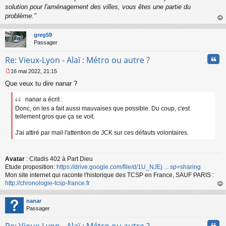
solution pour l'aménagement des villes, vous êtes une partie du
problème."
au
t
greg59
Passager
Cita
Re: Vieux-Lyon - Alaï : Métro ou autre ?
16 mai 2022, 21:15
M
Que veux tu dire nanar ?
e
s
nanar a écrit :
s
a
Donc, on les a fait aussi mauvaises que possible. Du coup, c'est
g
tellement gros que ça se voit.
e
n
J'ai attiré par mail l'attention de JCK sur ces défauts volontaires.
o
n
l
Avatar
: Citadis 402 à Part Dieu
u
Etude proposition:
https://drive.google.com/file/d/1U_NJEj ... sp=sharing
Mon site internet qui raconte l'historique des TCSP en France, SAUF PARIS :
http://chronologie-tcsp-france.fr
au
t
nanar
Passager
Cita
Re: Vieux-Lyon - Alaï : Métro ou autre ?