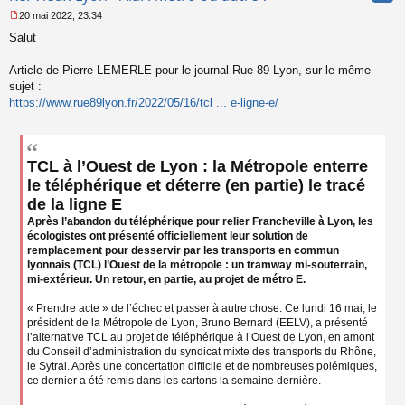
20 mai 2022, 23:34
M
Salut
e
s
s
Article de Pierre LEMERLE pour le journal Rue 89 Lyon, sur le même
a
sujet :
g
https://www.rue89lyon.fr/2022/05/16/tcl ... e-ligne-e/
e
n
o
n
l
TCL à l’Ouest de Lyon : la Métropole enterre
u
le téléphérique et déterre (en partie) le tracé
de la ligne E
Après l’abandon du téléphérique pour relier Francheville à Lyon, les
écologistes ont présenté officiellement leur solution de
remplacement pour desservir par les transports en commun
lyonnais (TCL) l’Ouest de la métropole : un tramway mi-souterrain,
mi-extérieur. Un retour, en partie, au projet de métro E.
« Prendre acte » de l’échec et passer à autre chose. Ce lundi 16 mai, le
président de la Métropole de Lyon, Bruno Bernard (EELV), a présenté
l’alternative TCL au projet de téléphérique à l’Ouest de Lyon, en amont
du Conseil d’administration du syndicat mixte des transports du Rhône,
le Sytral. Après une concertation difficile et de nombreuses polémiques,
ce dernier a été remis dans les cartons la semaine dernière.