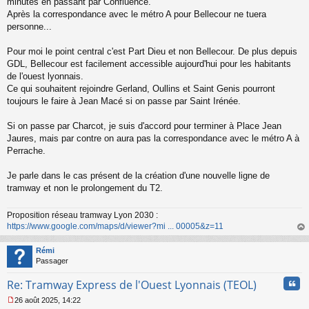
minutes en passant par Confluence.
a
Après la correspondance avec le métro A pour Bellecour ne tuera
g
personne...
e
n
o
Pour moi le point central c'est Part Dieu et non Bellecour. De plus depuis
n
GDL, Bellecour est facilement accessible aujourd'hui pour les habitants
l
de l'ouest lyonnais.
u
Ce qui souhaitent rejoindre Gerland, Oullins et Saint Genis pourront
toujours le faire à Jean Macé si on passe par Saint Irénée.
Si on passe par Charcot, je suis d'accord pour terminer à Place Jean
Jaures, mais par contre on aura pas la correspondance avec le métro A à
Perrache.
Je parle dans le cas présent de la création d'une nouvelle ligne de
tramway et non le prolongement du T2.
Proposition réseau tramway Lyon 2030 :
https://www.google.com/maps/d/viewer?mi ... 00005&z=11
au
t
Rémi
Passager
Cita
Re: Tramway Express de l'Ouest Lyonnais (TEOL)
26 août 2025, 14:22
M