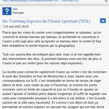
https://www.google.com/maps/d/viewer?mi ... 00005&z=11
au
t
nim
Passager
Cita
Re: Tramway Express de l'Ouest Lyonnais (TEOL)
26 août 2025, 08:28
M
Parce que les voies du centre sont congestionnées et saturées, qu’on
e
s
construit le réseau barreau par barreau, et qu’étendre la couverture à
s
l’ouest a été jugé plus utile qu’ajouter un barreau dans le centre (il faut
a
bien rentabiliser le tunnel imposé par la géographie).
g
e
Tout ceci pourra être reconfiguré plus tard, mais si je me rappelle bien
n
o
des interventions des élus, le prochain barreau sera une fois de plus à
n
l’ouest et pas au centre (pour les raisons déjà exposées).
l
u
La recette pour connecter rapidement l’ouest au centre c’est de construire
le pont des Girondins et tirer de Montrochet à Jean Jaurès avec une
correspondance sur la B, c’est imbattable en terme de temps de trajet
(direct et droit, sans rouler au pas à Perrache), et comme les ponts
existants sont en limite de capacité le jour où il faudra en ajouter un
autant l’ajouter à l’endroit prévu depuis longtemps (il suffit de regarder une
carte pour comprendre pourquoi il a été prévu à cet endroit, c’est la seule
section de la ville sans traversée). Et comme c’est direct et droit ça
permettrait un service express en laissant les usagers qui ont très envie