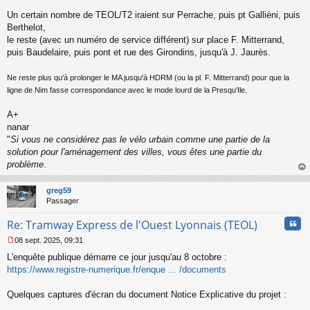
l
Un certain nombre de TEOL/T2 iraient sur Perrache, puis pt Galliéni, puis
u
Berthelot,
le reste (avec un numéro de service différent) sur place F. Mitterrand,
puis Baudelaire, puis pont et rue des Girondins, jusqu'à J. Jaurès.
Ne reste plus qu'à prolonger le MA jusqu'à HDRM (ou la pl. F. Mitterrand) pour que la
ligne de Nim fasse correspondance avec le mode lourd de la Presqu'Ile.
A+
nanar
"
Si vous ne considérez pas le vélo urbain comme une partie de la
solution pour l'aménagement des villes, vous êtes une partie du
problème
.
au
t
greg59
Passager
Cita
Re: Tramway Express de l'Ouest Lyonnais (TEOL)
08 sept. 2025, 09:31
M
L'enquête publique démarre ce jour jusqu'au 8 octobre :
e
s
https://www.registre-numerique.fr/enque ... /documents
s
a
Quelques captures d'écran du document Notice Explicative du projet :
g
e