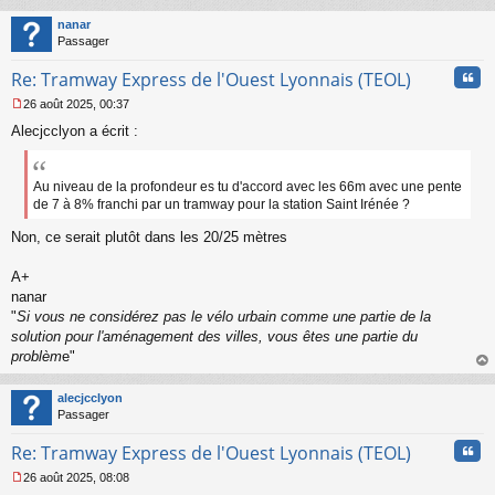
au
t
nanar
Passager
Cita
Re: Tramway Express de l'Ouest Lyonnais (TEOL)
26 août 2025, 00:37
M
Alecjcclyon a écrit :
e
s
s
a
Au niveau de la profondeur es tu d'accord avec les 66m avec une pente
g
de 7 à 8% franchi par un tramway pour la station Saint Irénée ?
e
n
Non, ce serait plutôt dans les 20/25 mètres
o
n
A+
l
nanar
u
"
Si vous ne considérez pas le vélo urbain comme une partie de la
solution pour l'aménagement des villes, vous êtes une partie du
problèm
e"
au
t
alecjcclyon
Passager
Cita
Re: Tramway Express de l'Ouest Lyonnais (TEOL)
26 août 2025, 08:08
M