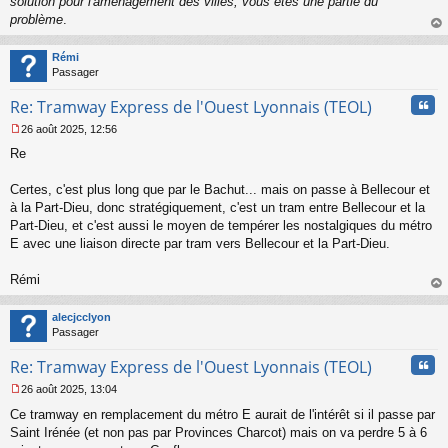
solution pour l'aménagement des villes, vous êtes une partie du
problème
.
au
t
Rémi
Passager
Cita
Re: Tramway Express de l'Ouest Lyonnais (TEOL)
26 août 2025, 12:56
M
Re
e
s
s
Certes, c'est plus long que par le Bachut... mais on passe à Bellecour et
a
à la Part-Dieu, donc stratégiquement, c'est un tram entre Bellecour et la
g
Part-Dieu, et c'est aussi le moyen de tempérer les nostalgiques du métro
e
E avec une liaison directe par tram vers Bellecour et la Part-Dieu.
n
o
n
Rémi
l
au
u
t
alecjcclyon
Passager
Cita
Re: Tramway Express de l'Ouest Lyonnais (TEOL)
26 août 2025, 13:04
M
Ce tramway en remplacement du métro E aurait de l'intérêt si il passe par
e
s
Saint Irénée (et non pas par Provinces Charcot) mais on va perdre 5 à 6
s