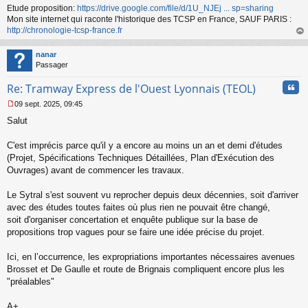
Etude proposition:
https://drive.google.com/file/d/1U_NJEj ... sp=sharing
Mon site internet qui raconte l'historique des TCSP en France, SAUF PARIS :
http://chronologie-tcsp-france.fr
au
t
nanar
Passager
Cita
Re: Tramway Express de l'Ouest Lyonnais (TEOL)
09 sept. 2025, 09:45
M
Salut
e
s
s
C'est imprécis parce qu'il y a encore au moins un an et demi d'études
a
(Projet, Spécifications Techniques Détaillées, Plan d'Exécution des
g
Ouvrages) avant de commencer les travaux.
e
n
o
Le Sytral s'est souvent vu reprocher depuis deux décennies, soit d'arriver
n
avec des études toutes faites où plus rien ne pouvait être changé,
l
soit d'organiser concertation et enquête publique sur la base de
u
propositions trop vagues pour se faire une idée précise du projet.
Ici, en l’occurrence, les expropriations importantes nécessaires avenues
Brosset et De Gaulle et route de Brignais compliquent encore plus les
"préalables"
A+