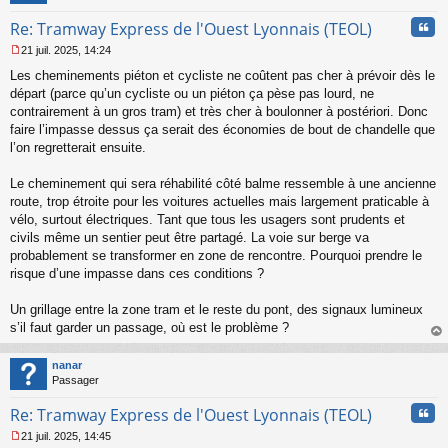
u
Cita
Re: Tramway Express de l'Ouest Lyonnais (TEOL)
21 juil. 2025, 14:24
M
Les cheminements piéton et cycliste ne coûtent pas cher à prévoir dès le
e
s
départ (parce qu’un cycliste ou un piéton ça pèse pas lourd, ne
s
contrairement à un gros tram) et très cher à boulonner à postériori. Donc
a
faire l’impasse dessus ça serait des économies de bout de chandelle que
g
l’on regretterait ensuite.
e
n
o
Le cheminement qui sera réhabilité côté balme ressemble à une ancienne
n
route, trop étroite pour les voitures actuelles mais largement praticable à
l
vélo, surtout électriques. Tant que tous les usagers sont prudents et
u
civils même un sentier peut être partagé. La voie sur berge va
probablement se transformer en zone de rencontre. Pourquoi prendre le
risque d’une impasse dans ces conditions ?
Un grillage entre la zone tram et le reste du pont, des signaux lumineux
s’il faut garder un passage, où est le problème ?
au
t
nanar
Passager
Cita
Re: Tramway Express de l'Ouest Lyonnais (TEOL)
21 juil. 2025, 14:45
M