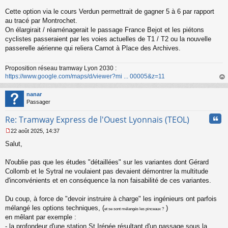
Cette option via le cours Verdun permettrait de gagner 5 à 6 par rapport
au tracé par Montrochet.
On élargirait / réaménagerait le passage France Bejot et les piétons
cyclistes passeraient par les voies actuelles de T1 / T2 ou la nouvelle
passerelle aérienne qui reliera Carnot à Place des Archives.
Proposition réseau tramway Lyon 2030 :
https://www.google.com/maps/d/viewer?mi ... 00005&z=11
au
t
nanar
Passager
Cita
Re: Tramway Express de l'Ouest Lyonnais (TEOL)
22 août 2025, 14:37
M
Salut,
e
s
s
N'oublie pas que les études "détaillées" sur les variantes dont Gérard
a
Collomb et le Sytral ne voulaient pas devaient démontrer la multitude
g
d'inconvénients et en conséquence la non faisabilité de ces variantes.
e
n
o
Du coup, à force de "devoir instruire à charge" les ingénieurs ont parfois
n
mélangé les options techniques, (
)
et se sont mélangés les pinceaux ?
l
en mêlant par exemple :
u
- la profondeur d'une station St Irénée résultant d'un passage
sous
la