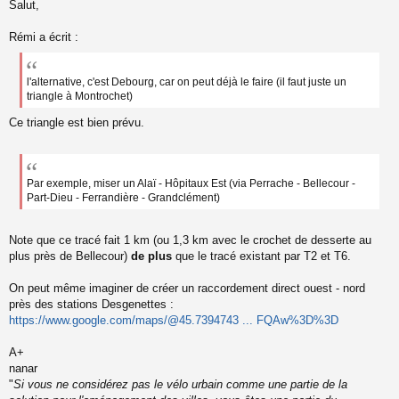
Salut,
e
s
s
Rémi a écrit :
a
g
e
l'alternative, c'est Debourg, car on peut déjà le faire (il faut juste un
n
triangle à Montrochet)
o
n
Ce triangle est bien prévu.
l
u
Par exemple, miser un Alaï - Hôpitaux Est (via Perrache - Bellecour -
Part-Dieu - Ferrandière - Grandclément)
Note que ce tracé fait 1 km (ou 1,3 km avec le crochet de desserte au
plus près de Bellecour)
de plus
que le tracé existant par T2 et T6.
On peut même imaginer de créer un raccordement direct ouest - nord
près des stations Desgenettes :
https://www.google.com/maps/@45.7394743 ... FQAw%3D%3D
A+
nanar
"
Si vous ne considérez pas le vélo urbain comme une partie de la