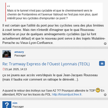
e
s
s
Mais si le tunnel n'est pas cyclable et que le cheminement vers le
a
chemin de Fontanières et l'avenue Valioud ne l'est pas non plus, quel
g
intérêt pour les cyclistes d'emprunter ce pont ?
e
n
Il est certain que l'utilité du pont pour les cyclistes sera des plus limitées
o
à court terme. Mais rien n'interdit d'imaginer que le quai Rousseau
n
bénéficie un jour de quelques aménagements cyclables (qui lui font
l
actuellement défaut) et que le nouveau pont serve à des trajets Mulatière-
u
Perrache ou Vieux-Lyon-Confluence.
au
t
amaury
Passager
Cita
Re: Tramway Express de l'Ouest Lyonnais (TEOL)
21 juil. 2025, 14:13
M
ça se jouera aux accès vers/depuis le quai Jean-Jacques Rousseau
e
s
(mais il faudra voir comment on rattrape le dénivelé...).
s
a
g
A quand le retour des trolleys sur l'axe A2 ?!? Pourquoi attendre le TOP
En
e
attendant, RDV sur les traces du FOL:
http://folsaintjust.free.fr
.
n
au
o
t
nim
n
Passager
l