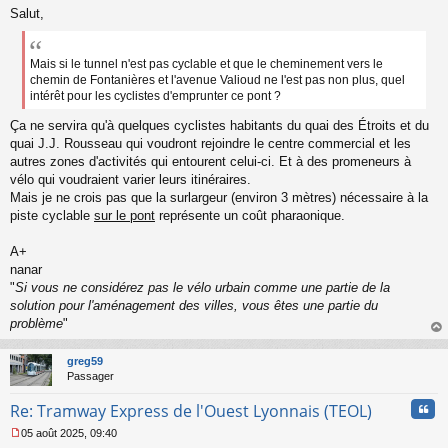
Salut,
e
s
s
a
Mais si le tunnel n'est pas cyclable et que le cheminement vers le
g
chemin de Fontanières et l'avenue Valioud ne l'est pas non plus, quel
e
intérêt pour les cyclistes d'emprunter ce pont ?
n
o
Ça ne servira qu'à quelques cyclistes habitants du quai des Étroits et du
n
quai J.J. Rousseau qui voudront rejoindre le centre commercial et les
l
autres zones d'activités qui entourent celui-ci. Et à des promeneurs à
u
vélo qui voudraient varier leurs itinéraires.
Mais je ne crois pas que la surlargeur (environ 3 mètres) nécessaire à la
piste cyclable
sur le pont
représente un coût pharaonique.
A+
nanar
"
Si vous ne considérez pas le vélo urbain comme une partie de la
solution pour l'aménagement des villes, vous êtes une partie du
problème
"
au
t
greg59
Passager
Cita
Re: Tramway Express de l'Ouest Lyonnais (TEOL)
05 août 2025, 09:40
M