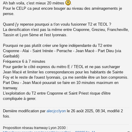
Ah bah voila, c'est mieux 20 mètres
.
e
s
Pour le CELP ca peut encore bouger au niveau des aménagements je
s
pense.
a
g
Quand j'y repense pourquoi a t'on voulu fusionner T2 et TEOL ?
e
La densification n'est pas la même entre Craponne, Grezieu, Francheville,
n
o
Tassin et Lyon 5ème et l'est lyonnais.
n
l
Pourquoi ne pas plutôt créer une ligne indépendante du T2 entre
u
Craponne - Alai - Saint Irénée - Perrache - Jean Macé - Part Dieu (via
Garibaldi)
Fréquence 6 à 7 minutes
Pour garder le côté express du métro E / TEOL et ne pas surcharger
Jean Macé et limiter les correspondances pour les habitants de Sainte
Foy et le reste de l'ouest lyonnais, ça me semble être un bon compromis.
Part Dieu - Jean Macé pouurait se faire en 10 minutes maximum en
tramway.
L'exploitation du T2 entre Craponne et Saint Priest risque d'être
compliquée à gerer.
Dernière modification par
alecjcclyon
le 26 août 2025, 08:34, modifié 2
fois.
Proposition réseau tramway Lyon 2030 :