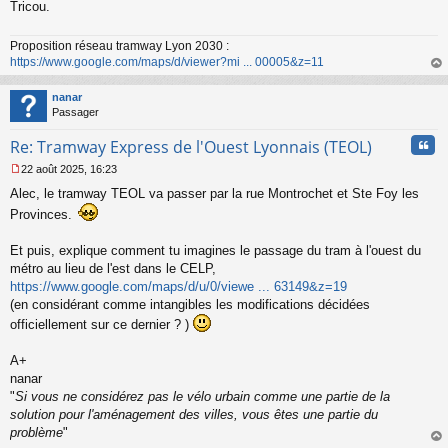
Tricou.
n
o
n
Proposition réseau tramway Lyon 2030 :
l
https://www.google.com/maps/d/viewer?mi ... 00005&z=11
u
au
t
nanar
Passager
Cita
Re: Tramway Express de l'Ouest Lyonnais (TEOL)
22 août 2025, 16:23
M
Alec, le tramway TEOL va passer par la rue Montrochet et Ste Foy les
e
s
Provinces.
s
a
Et puis, explique comment tu imagines le passage du tram à l'ouest du
g
métro au lieu de l'est dans le CELP,
e
n
https://www.google.com/maps/d/u/0/viewe ... 63149&z=19
o
(en considérant comme intangibles les modifications décidées
n
officiellement sur ce dernier ? )
l
u
A+
nanar
"
Si vous ne considérez pas le vélo urbain comme une partie de la
solution pour l'aménagement des villes, vous êtes une partie du
problème
"