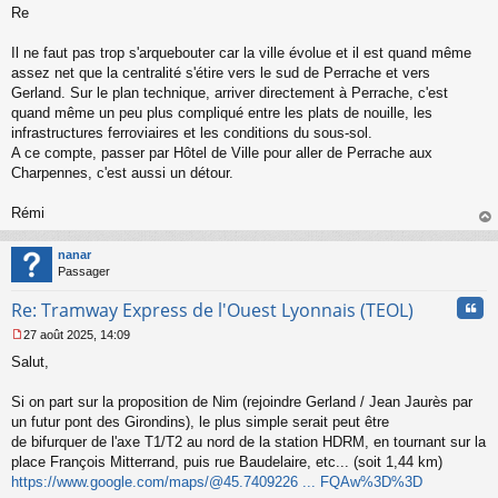
Re
e
s
s
Il ne faut pas trop s'arquebouter car la ville évolue et il est quand même
a
assez net que la centralité s'étire vers le sud de Perrache et vers
g
Gerland. Sur le plan technique, arriver directement à Perrache, c'est
e
quand même un peu plus compliqué entre les plats de nouille, les
n
o
infrastructures ferroviaires et les conditions du sous-sol.
n
A ce compte, passer par Hôtel de Ville pour aller de Perrache aux
l
Charpennes, c'est aussi un détour.
u
Rémi
au
t
nanar
Passager
Cita
Re: Tramway Express de l'Ouest Lyonnais (TEOL)
27 août 2025, 14:09
M
Salut,
e
s
s
Si on part sur la proposition de Nim (rejoindre Gerland / Jean Jaurès par
a
un futur pont des Girondins), le plus simple serait peut être
g
de bifurquer de l'axe T1/T2 au nord de la station HDRM, en tournant sur la
e
place François Mitterrand, puis rue Baudelaire, etc... (soit 1,44 km)
n
o
https://www.google.com/maps/@45.7409226 ... FQAw%3D%3D
n