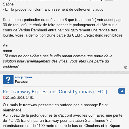
Saône
- ET la proposition d'un franchissement de celle-ci en viaduc.
Dans le cas particulier du scénario n 8 que tu as copié ( voir aussi page
30 de ton lien), le choix de faire passer le prolongement du MA sur le
cours de Verdun Rambaud entraînait obligatoirement une reprise très
lourde, voire la démolition d'une partie du CELP. C'était donc rédhibitoire.
A+
nanar
"
Si vous ne considérez pas le vélo urbain comme une partie de la
solution pour l'aménagement des villes, vous êtes une partie du
problème
"
au
t
alecjcclyon
Passager
Cita
Re: Tramway Express de l'Ouest Lyonnais (TEOL)
22 août 2025, 14:51
M
Oui mais le tramway passerait en surface par le passage Bejot
e
s
réaménagé.
s
Au niveau de la profondeur es tu d'accord avec les 66m avec une pente
a
de 7 à 8% franchi par un tramway pour la station Saint Irénée ? L'
g
interdistance est de 1100 mètres entre le bas de Choulans et le Square
e