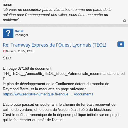
nanar
"
Si vous ne considérez pas le vélo urbain comme une partie de la
solution pour l'aménagement des villes, vous êtes une partie du
problème
".
au
t
nanar
Passager
Cita
Re: Tramway Express de l'Ouest Lyonnais (TEOL)
09 sept. 2025, 12:10
M
Salut
e
s
s
En page
37
/168 du document
a
"H4_TEOL_j_Annexe6b_TEOL_Etude_Patrimoniale_recommandations.pd
g
f"
e
le plan de développement de la Confluence datant du mandat de
n
o
Raymond Barre, et la maquette en page suivante :
n
https://www.registre-numerique.fr/enque ... /documents
l
u
L'autoroute passait en souterrain, le chemin de fer était recouvert de
colline de verdure, et le cours de Verdun était libéré du blockhaus.
C'est le coût astronomique de la dépense publique initiale sur ce projet
qui l'a fait écarter au profit de l'actuel.