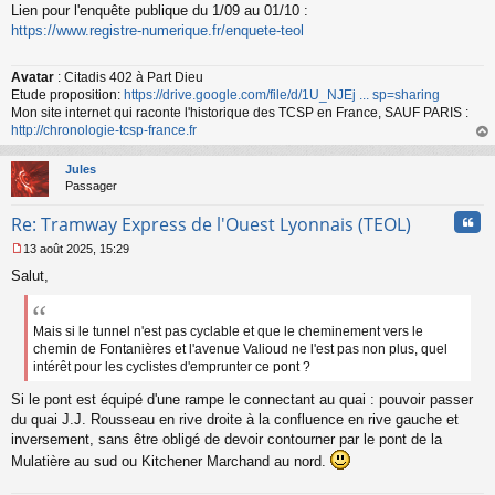
Lien pour l'enquête publique du 1/09 au 01/10 :
e
s
https://www.registre-numerique.fr/enquete-teol
s
a
Avatar
: Citadis 402 à Part Dieu
g
Etude proposition:
https://drive.google.com/file/d/1U_NJEj ... sp=sharing
e
n
Mon site internet qui raconte l'historique des TCSP en France, SAUF PARIS :
o
http://chronologie-tcsp-france.fr
n
au
l
t
Jules
u
Passager
Cita
Re: Tramway Express de l'Ouest Lyonnais (TEOL)
13 août 2025, 15:29
M
Salut,
e
s
s
a
Mais si le tunnel n'est pas cyclable et que le cheminement vers le
g
chemin de Fontanières et l'avenue Valioud ne l'est pas non plus, quel
e
intérêt pour les cyclistes d'emprunter ce pont ?
n
o
Si le pont est équipé d'une rampe le connectant au quai : pouvoir passer
n
du quai J.J. Rousseau en rive droite à la confluence en rive gauche et
l
inversement, sans être obligé de devoir contourner par le pont de la
u
Mulatière au sud ou Kitchener Marchand au nord.