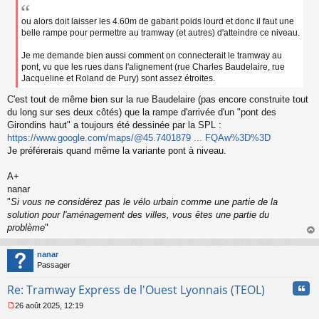
ou alors doit laisser les 4.60m de gabarit poids lourd et donc il faut une
belle rampe pour permettre au tramway (et autres) d'atteindre ce niveau.
Je me demande bien aussi comment on connecterait le tramway au
pont, vu que les rues dans l'alignement (rue Charles Baudelaire, rue
Jacqueline et Roland de Pury) sont assez étroites.
C'est tout de même bien sur la rue Baudelaire (pas encore construite tout
du long sur ses deux côtés) que la rampe d'arrivée d'un "pont des
Girondins haut" a toujours été dessinée par la SPL :
https://www.google.com/maps/@45.7401879 ... FQAw%3D%3D
Je préférerais quand même la variante pont à niveau.
A+
nanar
"
Si vous ne considérez pas le vélo urbain comme une partie de la
solution pour l'aménagement des villes, vous êtes une partie du
problème
"
au
t
nanar
Passager
Cita
Re: Tramway Express de l'Ouest Lyonnais (TEOL)
26 août 2025, 12:19
M