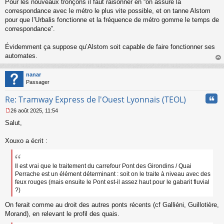
Pour les nouveaux tronçons il faut raisonner en “on assure la
n
o
correspondance avec le métro le plus vite possible, et on tanne Alstom
n
pour que l’Urbalis fonctionne et la fréquence de métro gomme le temps de
l
correspondance”.
u
Évidemment ça suppose qu’Alstom soit capable de faire fonctionner ses
automates.
au
t
nanar
Passager
Cita
Re: Tramway Express de l'Ouest Lyonnais (TEOL)
26 août 2025, 11:54
M
Salut,
e
s
s
Xouxo a écrit :
a
g
e
Il est vrai que le traitement du carrefour Pont des Girondins / Quai
n
Perrache est un élément déterminant : soit on le traite à niveau avec des
o
feux rouges (mais ensuite le Pont est-il assez haut pour le gabarit fluvial
n
?)
l
u
On ferait comme au droit des autres ponts récents (cf Galliéni, Guillotière,
Morand), en relevant le profil des quais.