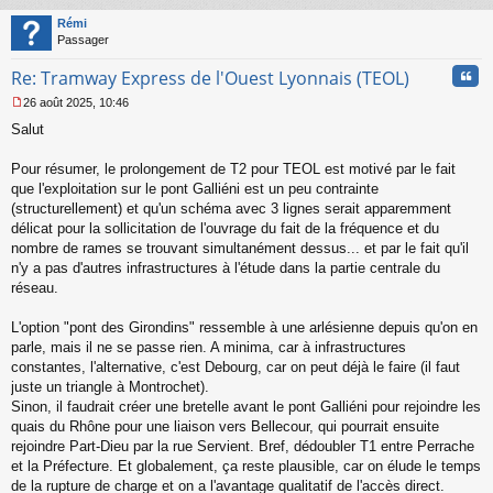
au
t
Rémi
Passager
Cita
Re: Tramway Express de l'Ouest Lyonnais (TEOL)
26 août 2025, 10:46
M
Salut
e
s
s
Pour résumer, le prolongement de T2 pour TEOL est motivé par le fait
a
que l'exploitation sur le pont Galliéni est un peu contrainte
g
(structurellement) et qu'un schéma avec 3 lignes serait apparemment
e
délicat pour la sollicitation de l'ouvrage du fait de la fréquence et du
n
o
nombre de rames se trouvant simultanément dessus... et par le fait qu'il
n
n'y a pas d'autres infrastructures à l'étude dans la partie centrale du
l
réseau.
u
L'option "pont des Girondins" ressemble à une arlésienne depuis qu'on en
parle, mais il ne se passe rien. A minima, car à infrastructures
constantes, l'alternative, c'est Debourg, car on peut déjà le faire (il faut
juste un triangle à Montrochet).
Sinon, il faudrait créer une bretelle avant le pont Galliéni pour rejoindre les
quais du Rhône pour une liaison vers Bellecour, qui pourrait ensuite
rejoindre Part-Dieu par la rue Servient. Bref, dédoubler T1 entre Perrache
et la Préfecture. Et globalement, ça reste plausible, car on élude le temps
de la rupture de charge et on a l'avantage qualitatif de l'accès direct.