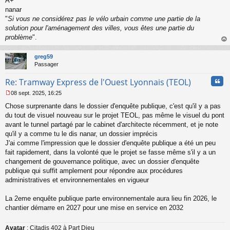
A+
nanar
"
Si vous ne considérez pas le vélo urbain comme une partie de la
solution pour l'aménagement des villes, vous êtes une partie du
problème
".
au
t
greg59
Passager
Cita
Re: Tramway Express de l'Ouest Lyonnais (TEOL)
08 sept. 2025, 16:25
M
Chose surprenante dans le dossier d'enquête publique, c'est qu'il y a pas
e
s
du tout de visuel nouveau sur le projet TEOL, pas même le visuel du pont
s
avant le tunnel partagé par le cabinet d'architecte récemment, et je note
a
qu'il y a comme tu le dis nanar, un dossier imprécis
g
J'ai comme l'impression que le dossier d'enquête publique a été un peu
e
fait rapidement, dans la volonté que le projet se fasse même s'il y a un
n
o
changement de gouvernance politique, avec un dossier d'enquête
n
publique qui suffit amplement pour répondre aux procédures
l
administratives et environnementales en vigueur
u
La 2eme enquête publique parte environnementale aura lieu fin 2026, le
chantier démarre en 2027 pour une mise en service en 2032
Avatar
: Citadis 402 à Part Dieu