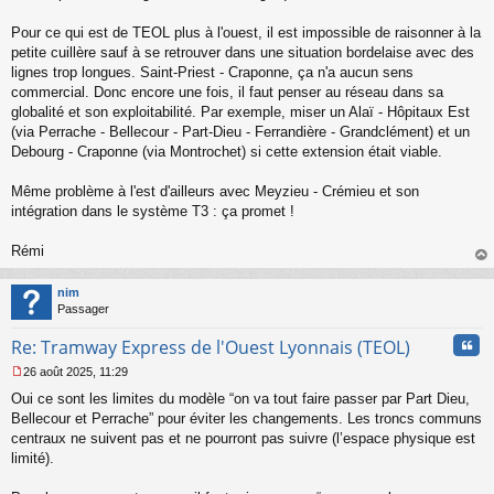
Pour ce qui est de TEOL plus à l'ouest, il est impossible de raisonner à la
petite cuillère sauf à se retrouver dans une situation bordelaise avec des
lignes trop longues. Saint-Priest - Craponne, ça n'a aucun sens
commercial. Donc encore une fois, il faut penser au réseau dans sa
globalité et son exploitabilité. Par exemple, miser un Alaï - Hôpitaux Est
(via Perrache - Bellecour - Part-Dieu - Ferrandière - Grandclément) et un
Debourg - Craponne (via Montrochet) si cette extension était viable.
Même problème à l'est d'ailleurs avec Meyzieu - Crémieu et son
intégration dans le système T3 : ça promet !
Rémi
au
t
nim
Passager
Cita
Re: Tramway Express de l'Ouest Lyonnais (TEOL)
26 août 2025, 11:29
M
Oui ce sont les limites du modèle “on va tout faire passer par Part Dieu,
e
s
Bellecour et Perrache” pour éviter les changements. Les troncs communs
s
centraux ne suivent pas et ne pourront pas suivre (l’espace physique est
a
limité).
g
e