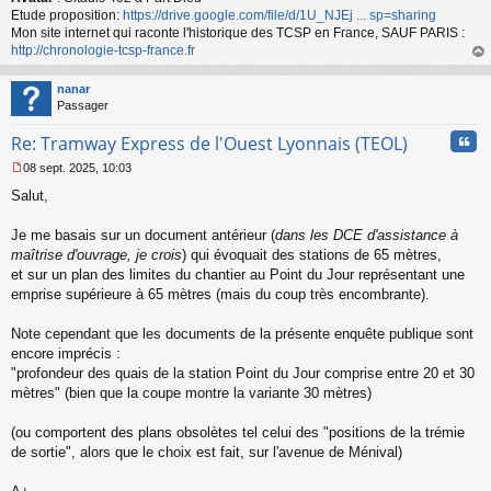
n
Etude proposition:
https://drive.google.com/file/d/1U_NJEj ... sp=sharing
l
Mon site internet qui raconte l'historique des TCSP en France, SAUF PARIS :
u
http://chronologie-tcsp-france.fr
au
t
nanar
Passager
Cita
Re: Tramway Express de l'Ouest Lyonnais (TEOL)
08 sept. 2025, 10:03
M
Salut,
e
s
s
Je me basais sur un document antérieur (
dans les DCE d'assistance à
a
maîtrise d'ouvrage, je crois
) qui évoquait des stations de 65 mètres,
g
et sur un plan des limites du chantier au Point du Jour représentant une
e
emprise supérieure à 65 mètres (mais du coup très encombrante).
n
o
n
Note cependant que les documents de la présente enquête publique sont
l
encore imprécis :
u
"profondeur des quais de la station Point du Jour comprise entre 20 et 30
mètres" (bien que la coupe montre la variante 30 mètres)
(ou comportent des plans obsolètes tel celui des "positions de la trémie
de sortie", alors que le choix est fait, sur l'avenue de Ménival)