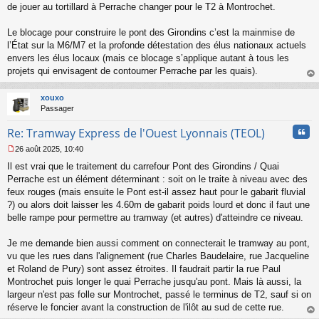
de jouer au tortillard à Perrache changer pour le T2 à Montrochet.
Le blocage pour construire le pont des Girondins c’est la mainmise de
l’État sur la M6/M7 et la profonde détestation des élus nationaux actuels
envers les élus locaux (mais ce blocage s’applique autant à tous les
projets qui envisagent de contourner Perrache par les quais).
au
t
xouxo
Passager
Cita
Re: Tramway Express de l'Ouest Lyonnais (TEOL)
26 août 2025, 10:40
M
Il est vrai que le traitement du carrefour Pont des Girondins / Quai
e
s
Perrache est un élément déterminant : soit on le traite à niveau avec des
s
feux rouges (mais ensuite le Pont est-il assez haut pour le gabarit fluvial
a
?) ou alors doit laisser les 4.60m de gabarit poids lourd et donc il faut une
g
belle rampe pour permettre au tramway (et autres) d'atteindre ce niveau.
e
n
o
Je me demande bien aussi comment on connecterait le tramway au pont,
n
vu que les rues dans l'alignement (rue Charles Baudelaire, rue Jacqueline
l
et Roland de Pury) sont assez étroites. Il faudrait partir la rue Paul
u
Montrochet puis longer le quai Perrache jusqu'au pont. Mais là aussi, la
largeur n'est pas folle sur Montrochet, passé le terminus de T2, sauf si on
réserve le foncier avant la construction de l'ilôt au sud de cette rue.