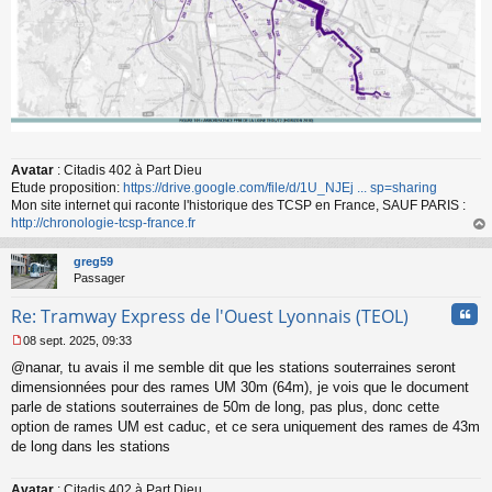
Avatar
: Citadis 402 à Part Dieu
Etude proposition:
https://drive.google.com/file/d/1U_NJEj ... sp=sharing
Mon site internet qui raconte l'historique des TCSP en France, SAUF PARIS :
http://chronologie-tcsp-france.fr
au
t
greg59
Passager
Cita
Re: Tramway Express de l'Ouest Lyonnais (TEOL)
08 sept. 2025, 09:33
M
@nanar, tu avais il me semble dit que les stations souterraines seront
e
s
dimensionnées pour des rames UM 30m (64m), je vois que le document
s
parle de stations souterraines de 50m de long, pas plus, donc cette
a
option de rames UM est caduc, et ce sera uniquement des rames de 43m
g
de long dans les stations
e
n
o
Avatar
: Citadis 402 à Part Dieu