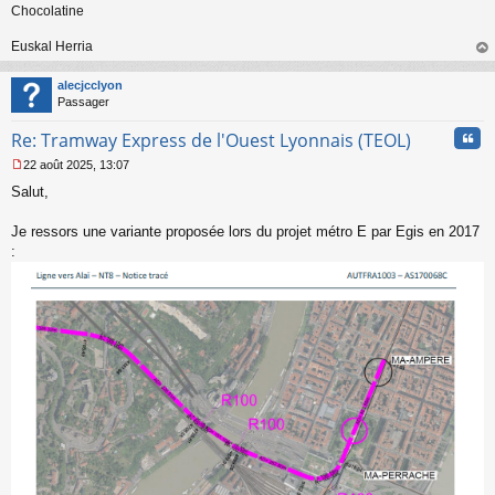
Chocolatine
Euskal Herria
au
t
alecjcclyon
Passager
Cita
Re: Tramway Express de l'Ouest Lyonnais (TEOL)
22 août 2025, 13:07
M
Salut,
e
s
s
Je ressors une variante proposée lors du projet métro E par Egis en 2017
a
:
g
e
n
o
n
l
u