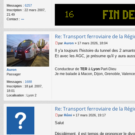
a
Messages :
6257
g
Inscription :
22 mars 2007,
e
21:49
n
Contact :
o
o
n
nt
l
ac
u
Re: Transport ferroviaire de la Ré
te
r
par
Auron
»
17 mars 2026, 18:04
M
Bi
Il y'a toujours l'histoire du tunnel des 2 amant
e
lly
s
Et avec les AGC, je présume qu'il y aura auss
s
a
Conducteur de
TER
à
Lyon
Part-Dieu
g
Auron
Je me balade à Macon, Dijon, Grenoble, Valence,
e
Passager
n
Messages :
1688
o
Inscription :
18 juil. 2007,
n
18:01
l
Localisation :
Lyon 2
u
Re: Transport ferroviaire de la Ré
par
Rémi
»
17 mars 2026, 19:17
M
Salut
e
s
s
Décidément, il est temps de prononcer le div