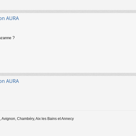
gion AURA
Lozanne ?
gion AURA
 Avignon, Chambéry, Aix les Bains et Annecy