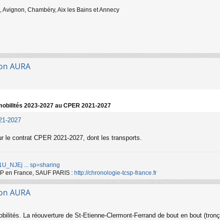
 Avignon, Chambéry, Aix les Bains et Annecy
gion AURA
t mobilités 2023-2027 au CPER 2021-2027
021-2027
r le contrat CPER 2021-2027, dont les transports.
d/1U_NJEj ... sp=sharing
TCSP en France, SAUF PARIS :
http://chronologie-tcsp-france.fr
gion AURA
mobilités. La réouverture de St-Etienne-Clermont-Ferrand de bout en bout (tron