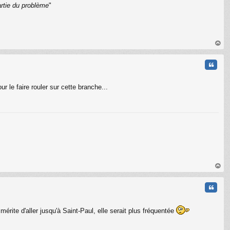
artie du problème
"
C
au
t
Citati
ur le faire rouler sur cette branche...
au
t
Citati
érite d'aller jusqu'à Saint-Paul, elle serait plus fréquentée