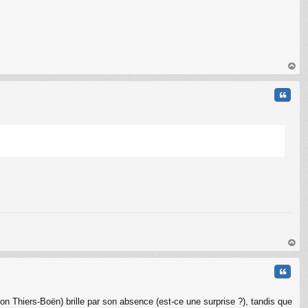
au
t
Citati
C
au
t
Citati
çon Thiers-Boën) brille par son absence (est-ce une surprise ?), tandis que