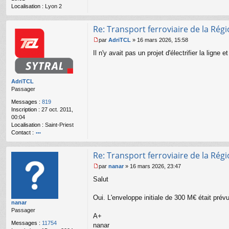
l
Localisation :
Lyon 2
u
Re: Transport ferroviaire de la Ré
par
AdriTCL
»
16 mars 2026, 15:58
M
Il n'y avait pas un projet d'électrifier la ligne 
e
s
s
a
AdriTCL
g
Passager
e
n
Messages :
819
o
Inscription :
27 oct. 2011,
n
00:04
l
Localisation :
Saint-Priest
u
Contact :
o
nt
Re: Transport ferroviaire de la Ré
ac
te
par
nanar
»
16 mars 2026, 23:47
r
M
Salut
A
e
dr
s
iT
s
Oui. L'enveloppe initiale de 300 M€ était prév
nanar
C
a
Passager
L
g
A+
e
Messages :
11754
nanar
n