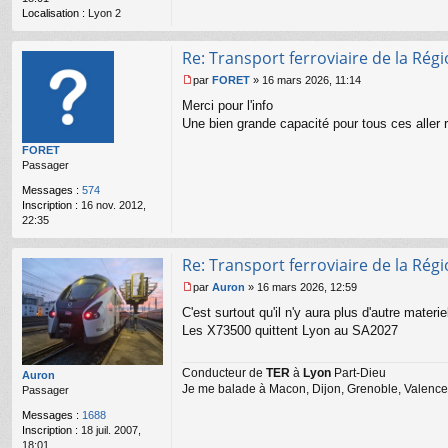
l
Localisation :
Lyon 2
u
Re: Transport ferroviaire de la Ré
par
FORET
»
16 mars 2026, 11:14
M
Merci pour l'info
e
s
Une bien grande capacité pour tous ces aller re
s
FORET
a
Passager
g
e
Messages :
574
n
Inscription :
16 nov. 2012,
o
22:35
n
l
u
Re: Transport ferroviaire de la Ré
par
Auron
»
16 mars 2026, 12:59
M
C'est surtout qu'il n'y aura plus d'autre materi
e
s
Les X73500 quittent Lyon au SA2027
s
a
Conducteur de
TER
à
Lyon
Part-Dieu
g
Auron
Je me balade à Macon, Dijon, Grenoble, Valence,
e
Passager
n
Messages :
1688
o
Inscription :
18 juil. 2007,
n
18:01