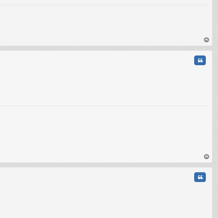
C
au
t
Citati
au
t
Citati