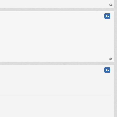
au
t
Citati
au
t
Citati