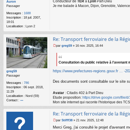
Conducteur de
TER
à
Lyon
Part-Dieu
g
Auron
Je me balade à Macon, Dijon, Grenoble, Valence,
e
Passager
n
Messages :
1688
o
Inscription :
18 juil. 2007,
n
18:01
l
Localisation :
Lyon 2
u
Re: Transport ferroviaire de la Ré
par
greg59
»
16 nov. 2025, 16:44
M
e
s
s
Consultation du public relative à l'avenan
a
https://www.prefectures-regions.gouv.fr ... -2
g
greg59
e
Passager
n
Des documents sont consultable sur le site su
Messages :
786
o
Inscription :
06 sept. 2018,
n
11:29
l
Avatar
: Citadis 402 à Part Dieu
Localisation :
Nord (59)
u
Etude proposition:
https://drive.google.com/file/
Contact :
Mon site internet qui raconte l'historique des 
o
nt
Re: Transport ferroviaire de la Ré
ac
te
par
Stifff38
»
21 nov. 2025, 12:48
r
M
gr
Merci Greg, j'ai consulté le projet d'avenant 
e