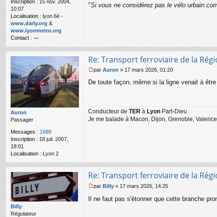
Inscription :
15 nov. 2004,
o
"
Si vous ne considérez pas le vélo urbain com
10:07
n
Localisation :
lyon 6è -
l
www.darly.org
&
u
www.lyonmetro.org
Contact :
o
nt
Re: Transport ferroviaire de la Ré
ac
te
par
Auron
»
17 mars 2026, 01:20
r
M
De toute façon, même si la ligne venait à être e
n
e
a
s
n
s
ar
a
Conducteur de
TER
à
Lyon
Part-Dieu
g
Auron
Je me balade à Macon, Dijon, Grenoble, Valence,
e
Passager
n
Messages :
1688
o
Inscription :
18 juil. 2007,
n
18:01
l
Localisation :
Lyon 2
u
Re: Transport ferroviaire de la Ré
par
Billy
»
17 mars 2026, 14:25
M
Il ne faut pas s'étonner que cette branche pro
e
s
Billy
s
Régulateur