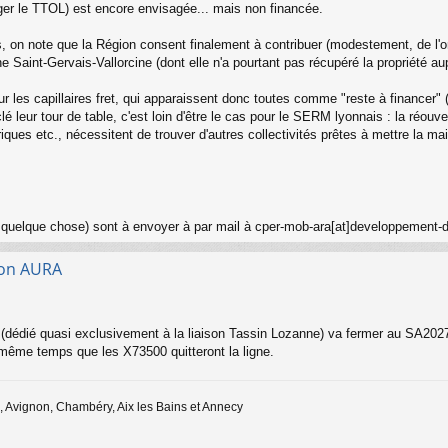
nger le TTOL) est encore envisagée... mais non financée.
 on note que la Région consent finalement à contribuer (modestement, de l'ordre
e Saint-Gervais-Vallorcine (dont elle n'a pourtant pas récupéré la propriété 
 les capillaires fret, qui apparaissent donc toutes comme "reste à financer"
 leur tour de table, c'est loin d'être le cas pour le SERM lyonnais : la réouv
riques etc., nécessitent de trouver d'autres collectivités prêtes à mettre la ma
 quelque chose) sont à envoyer à par mail à cper-mob-ara[at]developpement-d
gion AURA
 (dédié quasi exclusivement à la liaison Tassin Lozanne) va fermer au SA202
même temps que les X73500 quitteront la ligne.
 Avignon, Chambéry, Aix les Bains et Annecy