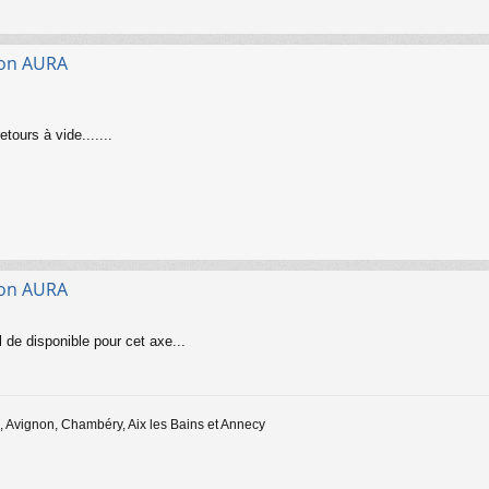
gion AURA
tours à vide.......
gion AURA
el de disponible pour cet axe...
 Avignon, Chambéry, Aix les Bains et Annecy