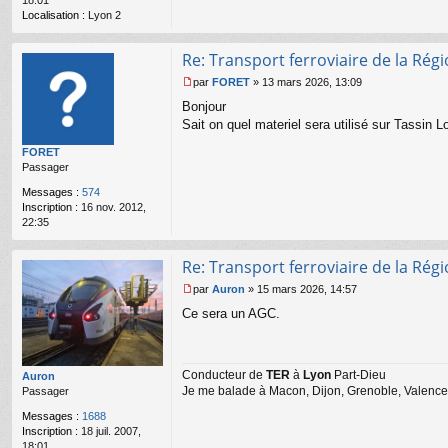
18:01
l
Localisation :
Lyon 2
u
Re: Transport ferroviaire de la Ré
par
FORET
»
13 mars 2026, 13:09
M
Bonjour
e
s
Sait on quel materiel sera utilisé sur Tassin 
s
FORET
a
Passager
g
e
Messages :
574
n
Inscription :
16 nov. 2012,
o
22:35
n
l
u
Re: Transport ferroviaire de la Ré
par
Auron
»
15 mars 2026, 14:57
M
Ce sera un AGC.
e
s
s
a
Conducteur de
TER
à
Lyon
Part-Dieu
g
Auron
Je me balade à Macon, Dijon, Grenoble, Valence,
e
Passager
n
Messages :
1688
o
Inscription :
18 juil. 2007,
n
18:01