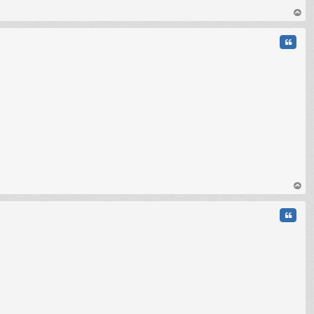
au
t
Citati
C
au
t
Citati