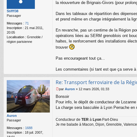
e
s
la réouverture de Brignais-Givors (pour prolo
g
s
59
Stifff38
a
Dans les tableaux de répartition des dépenses,
Passager
g
et prend même en charge intégralement la lign
e
Messages :
71
n
Inscription :
21 mai 2011,
o
En revanche, pas un centime de la Région pour
20:05
n
opérations liées au SERM grenoblois ont bouclé
Localisation :
Grenoble /
l
haltes, le renforcement des installations élect
région parisienne
u
trouver
Pas encourageant tout ça...
Les commentaires (si tant est que ça serve à
Re: Transport ferroviaire de la Ré
par
Auron
»
12 mars 2026, 01:33
M
Bonsoir
e
s
Pour info, le dépôt de conducteur de Lozanne
s
La charge sera basculée à Lyon Perrache en 
a
g
Auron
Conducteur de
TER
à
Lyon
Part-Dieu
e
Passager
Je me balade à Macon, Dijon, Grenoble, Valence,
n
Messages :
1688
o
Inscription :
18 juil. 2007,
n