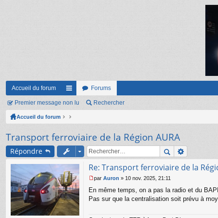
Accueil du forum
Forums
Premier message non lu
ac
Rechercher
Accueil du forum
co
ur
Transport ferroviaire de la Région AURA
ci
Répondre
s
Re: Transport ferroviaire de la Ré
par
Auron
»
10 nov. 2025, 21:11
M
En même temps, on a pas la radio et du BAPR 
e
s
Pas sur que la centralisation soit prévu à mo
s
a