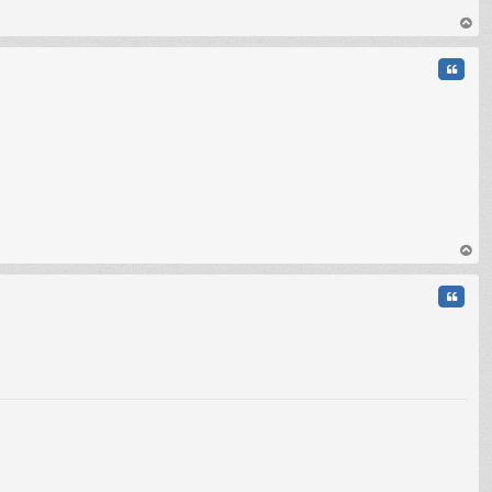
au
t
Citati
au
t
Citati