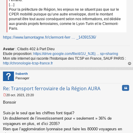
[....]
Pour la préfecture de Région, les enjeux ne se situent pas que sur le
CPER mobilité puisque qu’une autre enveloppe, dont le montant
pourrait être tout aussi conséquent selon nos informations, est dédiée
aux grands projets ferroviaires, comme le Lyon-Turin et le Clermont-
Paris.
https://www.lamontagne.fr/clermont-ferr ... _14391536/
Avatar
: Citadis 402 à Part Dieu
Etude proposition:
https://drive.google.com/file/d/1U_NJEj ... sp=sharing
Mon site internet qui raconte l'historique des TCSP en France, SAUF PARIS :
http://chronologie-tcsp-france.fr
au
t
fraberth
Passager
Cita
Re: Transport ferroviaire de la Région AURA
20 oct. 2023, 23:20
M
Bonsoir
e
s
s
Suis-je le seul que les chiffres font tiqué?
a
Un doublement de l’investissement pour « seulement » 36% de
g
voyageurs en plus, et d’ici 2035?
e
Rien que l’agglomération lyonnaise peut faire les 80000 voyageurs en
n