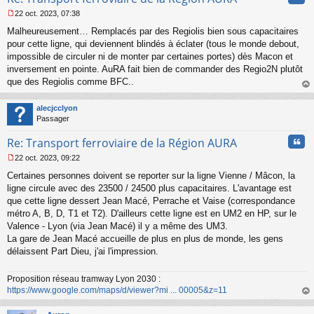
22 oct. 2023, 07:38
M
Malheureusement… Remplacés par des Regiolis bien sous capacitaires
e
s
pour cette ligne, qui deviennent blindés à éclater (tous le monde debout,
s
impossible de circuler ni de monter par certaines portes) dès Macon et
a
inversement en pointe. AuRA fait bien de commander des Regio2N plutôt
g
que des Regiolis comme BFC..
e
au
n
t
o
alecjcclyon
n
Passager
l
u
Cita
Re: Transport ferroviaire de la Région AURA
22 oct. 2023, 09:22
M
Certaines personnes doivent se reporter sur la ligne Vienne / Mâcon, la
e
s
ligne circule avec des 23500 / 24500 plus capacitaires. L'avantage est
s
que cette ligne dessert Jean Macé, Perrache et Vaise (correspondance
a
métro A, B, D, T1 et T2). D'ailleurs cette ligne est en UM2 en HP, sur le
g
Valence - Lyon (via Jean Macé) il y a même des UM3.
e
La gare de Jean Macé accueille de plus en plus de monde, les gens
n
o
délaissent Part Dieu, j'ai l'impression.
n
l
Proposition réseau tramway Lyon 2030 :
u
https://www.google.com/maps/d/viewer?mi ... 00005&z=11
au
t