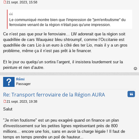
21 sept. 2023, 15:58
M
e
s
s
Le communiqué montre bien que l'impression de "jem'enfoutisme" du
a
ferroviaire venant de la région n'était pas qu'une impression.
g
e
Ce n’est pas que pour le ferroviaire… LW adorerait que la région soit
n
quadrillée de cars Wauquiez bleu shtroumpf, comme l’Occitanie est
o
quadrillée de cars Lio à un euro à côté des ter Lio, mais il y a un gros
n
problème, même ça il n’est pas prêt à le financer.
l
u
Et le jour ou quelqu’un sortira l’argent, il insistera lourdement sur la
peinture et rien d’autre.
au
t
Rémi
Passager
Cita
Re: Transport ferroviaire de la Région AURA
21 sept. 2023, 19:38
M
Salut
e
s
s
"Je m'en foutisme" est un peu exagéré quand on finance un plan
a
d'investissement sur les petites lignes représentant près de 800
g
millions... encore une fois, sans en avoir la charge légale ! Il faut de
e
temps en temps prendre un poil de hauteur...
n