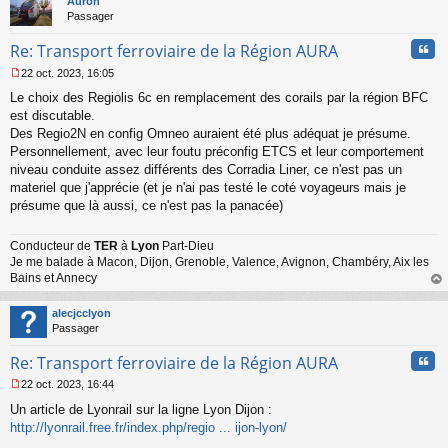
Auron
Passager
Cita
Re: Transport ferroviaire de la Région AURA
22 oct. 2023, 16:05
M
Le choix des Regiolis 6c en remplacement des corails par la région BFC
e
s
est discutable.
s
Des Regio2N en config Omneo auraient été plus adéquat je présume.
a
Personnellement, avec leur foutu préconfig ETCS et leur comportement
g
niveau conduite assez différents des Corradia Liner, ce n'est pas un
e
materiel que j'apprécie (et je n'ai pas testé le coté voyageurs mais je
n
o
présume que là aussi, ce n'est pas la panacée)
n
l
Conducteur de
TER
à
Lyon
Part-Dieu
u
Je me balade à Macon, Dijon, Grenoble, Valence, Avignon, Chambéry, Aix les
Bains et Annecy
au
t
alecjcclyon
Passager
Cita
Re: Transport ferroviaire de la Région AURA
22 oct. 2023, 16:44
M
Un article de Lyonrail sur la ligne Lyon Dijon :
e
s
http://lyonrail.free.fr/index.php/regio ... ijon-lyon/
s