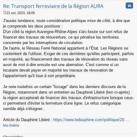
Cita
Re: Transport ferroviaire de la Région AURA
21 oct. 2023, 18:05
M
J'aurais tendance, toute considération politique mise de côté, à dire que
e
s
je comprends les deux positions :
s
D'un côté la région Auvergne-Rhône-Alpes s'arc-boute sur son refus de
a
financer des travaux de réouverture, ce qui pénalise les territoires
g
concernés par les interruptions de circulation.
e
De l'autre, le Réseau Ferré National appartient à l’État. Les Régions se
n
o
contentent de l'utiliser. Exiger de ces dernières qu'elles participent, parfois
n
en majorité, au financement des travaux de rénovation du réseau sans
l
avoir de mot à dire ensuite est une aberration. C'est comme si un
u
locataire devait payer en majorité les travaux de rénovation de
l'appartement qu'il loue à son propriétaire.
Je note toutefois un certain "lissage" dans les derniers discours de la
Région, notamment dans un entretien au Dauphiné Libéré (lien ci-après) :
la région accepterait de financer des travaux d'infrastructure lorsque ceux-
ci permettent d'éviter la fermeture d'une ligne. Le refus catégorique
semble déjà s'éloigner...
Article du Dauphiné Libéré :
https://www.ledauphine.com/politique/20 ...
les-trains