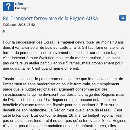
t
Rémi
Passager
Cita
Re: Transport ferroviaire de la Région AURA
21 sept. 2023, 15:52
M
Salut
e
s
s
Pour la succession des Corail : le matériel devra rouler au moins 40 ans
a
donc il va falloir sortir du bois sur cette affaire. S'il faut faire un atelier et
g
former du personnel, c'est relativement secondaire, car de toute façon,
e
c'est inhérent à toute évolution majeure du matériel roulant. Il ne s'agit
n
o
pas de faire un atelier particulier pour 5 rames, mais probablement pour
n
une quarantaine. C'est quand même différent.
l
u
Tassin - Lozanne : le programme ne concerne que le renouvellement de
l'infrastructure sans modernisation pour le tram-train, tout simplement
parce que le budget régional est largement consommé par des
investissements qui ne devraient pas être à la charge des Régions mais
de l'Etat... et de lui seul ! La Région ne reçoit aucune dotation ni ne
bénéficie d'aucune ressource fiscale pour se substituer à l'Etat sur le
devenir de son patrimoine. La Région n'est que cliente du réseau. C'est
juste la loi, que l'Etat contourne depuis 18 ans. Le budget régional n'est
pas un puits sans fond... et il ne sert pas qu'au ferroviaire. Si les Régions
n'avaient pas à financer le maintien en vie des infrastructures, elles