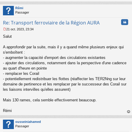
au
t
Rémi
Passager
Cita
Re: Transport ferroviaire de la Région AURA
21 oct. 2023, 23:34
M
Salut
e
s
s
A approfondir par la suite, mais il y a quand même plusieurs enjeux qui
a
s'emboîtent :
g
- augmenter la capacité d'emport des circulations existantes
e
- ajouter des circulations, notamment dans la perspective d'une cadence
n
o
au quart d'heure en pointe
n
- remplacer les Corail
l
- potentiellement redistribuer les flottes (réaffecter les TER2Nng sur leur
u
domaine de pertinence et les remplacer par le successeur des Corail sur
les liaisons intervilles qu'elles assurent)
Mais 130 rames, cela semble effectivement beaucoup.
Rémi
au
t
ousseiniahamed
Passager