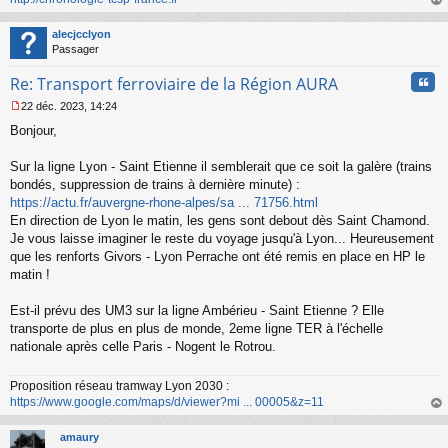
n
au
l
t
alecjcclyon
u
Passager
Cita
Re: Transport ferroviaire de la Région AURA
22 déc. 2023, 14:24
M
Bonjour,
e
s
s
Sur la ligne Lyon - Saint Etienne il semblerait que ce soit la galère (trains
a
bondés, suppression de trains à dernière minute) :
g
https://actu.fr/auvergne-rhone-alpes/sa ... 71756.html
e
En direction de Lyon le matin, les gens sont debout dès Saint Chamond.
n
o
Je vous laisse imaginer le reste du voyage jusqu'à Lyon... Heureusement
n
que les renforts Givors - Lyon Perrache ont été remis en place en HP le
l
matin !
u
Est-il prévu des UM3 sur la ligne Ambérieu - Saint Etienne ? Elle
transporte de plus en plus de monde, 2eme ligne TER à l'échelle
nationale après celle Paris - Nogent le Rotrou.
Proposition réseau tramway Lyon 2030 :
https://www.google.com/maps/d/viewer?mi ... 00005&z=11
au
t
amaury