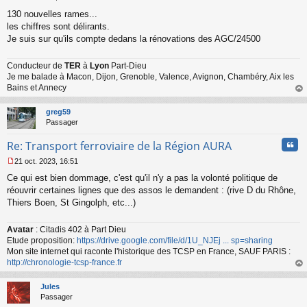
M
130 nouvelles rames...
e
s
les chiffres sont délirants.
s
Je suis sur qu'ils compte dedans la rénovations des AGC/24500
a
g
Conducteur de
TER
à
Lyon
Part-Dieu
e
Je me balade à Macon, Dijon, Grenoble, Valence, Avignon, Chambéry, Aix les
n
o
Bains et Annecy
n
au
l
t
greg59
u
Passager
Cita
Re: Transport ferroviaire de la Région AURA
21 oct. 2023, 16:51
M
Ce qui est bien dommage, c'est qu'il n'y a pas la volonté politique de
e
s
réouvrir certaines lignes que des assos le demandent : (rive D du Rhône,
s
Thiers Boen, St Gingolph, etc...)
a
g
Avatar
: Citadis 402 à Part Dieu
e
Etude proposition:
https://drive.google.com/file/d/1U_NJEj ... sp=sharing
n
o
Mon site internet qui raconte l'historique des TCSP en France, SAUF PARIS :
n
http://chronologie-tcsp-france.fr
l
au
u
t
Jules
Passager