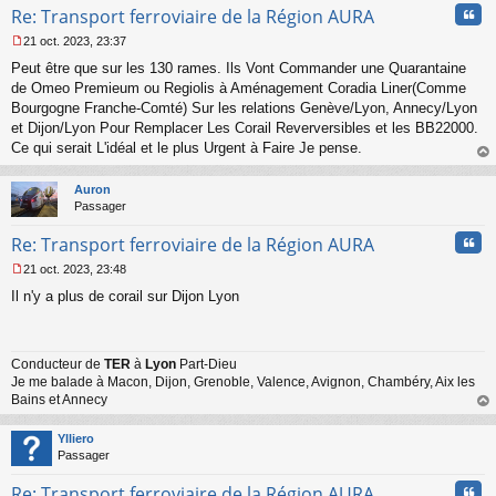
Cita
Re: Transport ferroviaire de la Région AURA
21 oct. 2023, 23:37
M
Peut être que sur les 130 rames. Ils Vont Commander une Quarantaine
e
s
de Omeo Premieum ou Regiolis à Aménagement Coradia Liner(Comme
s
Bourgogne Franche-Comté) Sur les relations Genève/Lyon, Annecy/Lyon
a
et Dijon/Lyon Pour Remplacer Les Corail Reverversibles et les BB22000.
g
Ce qui serait L'idéal et le plus Urgent à Faire Je pense.
e
au
n
t
o
Auron
n
Passager
l
u
Cita
Re: Transport ferroviaire de la Région AURA
21 oct. 2023, 23:48
M
Il n'y a plus de corail sur Dijon Lyon
e
s
s
a
Conducteur de
TER
à
Lyon
Part-Dieu
g
Je me balade à Macon, Dijon, Grenoble, Valence, Avignon, Chambéry, Aix les
e
n
Bains et Annecy
o
au
n
t
Ylliero
l
Passager
u
Cita
Re: Transport ferroviaire de la Région AURA