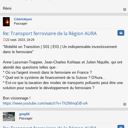
o
n
Rémi
l
au
u
t
Cédricklyon
Passager
Cita
Re: Transport ferroviaire de la Région AURA
22 sept. 2023, 18:29
M
"Mobilité en Transition | S01 | E01 | Un indispensable investissement
e
s
dans le ferroviaire"
s
a
Anne Lassman-Trappier, Jean-Charles Kohlaas et Julien Niquille, qui ont
g
abordé des questions telles que :
e
* Où va l'argent investi dans le ferroviaire en France ?
n
o
* Quel est le système de financement de la Suisse ? D'Aura...
n
* Est-ce que la taxation des modes de transports polluants peut être une
l
solution pour soutenir le développement du ferroviaire ?
u
Bon visionnage !
https://www.youtube.com/watch?v=Th2WmqGB-oA
au
t
greg59
Passager
Cita