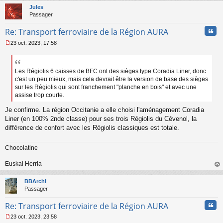
t
Jules
Passager
Cita
Re: Transport ferroviaire de la Région AURA
23 oct. 2023, 17:58
M
e
s
s
Les Régiolis 6 caisses de BFC ont des sièges type Coradia Liner, donc
a
c'est un peu mieux, mais cela devrait être la version de base des sièges
g
sur les Régiolis qui sont franchement "planche en bois" et avec une
e
assise trop courte.
n
o
Je confirme. La région Occitanie a elle choisi l'aménagement Coradia
n
Liner (en 100% 2nde classe) pour ses trois Régiolis du Cévenol, la
l
différence de confort avec les Régiolis classiques est totale.
u
Chocolatine
Euskal Herria
au
t
BBArchi
Passager
Cita
Re: Transport ferroviaire de la Région AURA
23 oct. 2023, 23:58
M