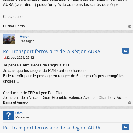
AURA (c'est dire...) puisqu'on y évite au moins les carrés de sièges...
Chocolatine
Euskal Herria
au
t
Auron
Passager
Cita
Re: Transport ferroviaire de la Région AURA
22 oct. 2023, 22:42
M
Je pensais aux sieges de Regiolis BFC
e
s
Je sais que les sieges de R2N sont une horreurs
s
Et le retrofit pour le passage en rangée de 5 sieges n'a pas arrangé les
a
choses...
g
e
n
Conducteur de
TER
à
Lyon
Part-Dieu
o
Je me balade à Macon, Dijon, Grenoble, Valence, Avignon, Chambéry, Aix les
n
Bains et Annecy
l
au
u
t
Rémi
Passager
Cita
Re: Transport ferroviaire de la Région AURA