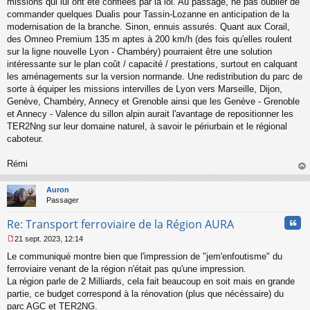
missions qui lui ont été confiées par la loi. Au passage, ne pas oublier de
commander quelques Dualis pour Tassin-Lozanne en anticipation de la
modernisation de la branche. Sinon, ennuis assurés. Quant aux Corail,
des Omneo Premium 135 m aptes à 200 km/h (des fois qu'elles roulent
sur la ligne nouvelle Lyon - Chambéry) pourraient être une solution
intéressante sur le plan coût / capacité / prestations, surtout en calquant
les aménagements sur la version normande. Une redistribution du parc de
sorte à équiper les missions intervilles de Lyon vers Marseille, Dijon,
Genève, Chambéry, Annecy et Grenoble ainsi que les Genève - Grenoble
et Annecy - Valence du sillon alpin aurait l'avantage de repositionner les
TER2Nng sur leur domaine naturel, à savoir le périurbain et le régional
caboteur.
Rémi
au
t
Auron
Passager
Cita
Re: Transport ferroviaire de la Région AURA
21 sept. 2023, 12:14
M
Le communiqué montre bien que l'impression de "jem'enfoutisme" du
e
s
ferroviaire venant de la région n'était pas qu'une impression.
s
La région parle de 2 Milliards, cela fait beaucoup en soit mais en grande
a
partie, ce budget correspond à la rénovation (plus que nécéssaire) du
g
parc AGC et TER2NG.
e