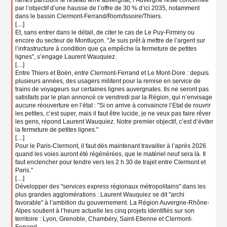
par l’objectif d’une hausse de l’offre de 30 % d’ici 2035, notamment
dans le bassin Clermont-Ferrand/Riom/Issoire/Thiers.
[....]
Et, sans entrer dans le détail, de citer le cas de Le Puy-Firminy ou
encore du secteur de Montluçon. "Je suis prêt à mettre de l’argent sur
l’infrastructure à condition que ça empêche la fermeture de petites
lignes", s’engage Laurent Wauquiez.
[....]
Entre Thiers et Boën, entre Clermont-Ferrand et Le Mont-Dore : depuis
plusieurs années, des usagers militent pour la remise en service de
trains de voyageurs sur certaines lignes auvergnates. Ils ne seront pas
satisfaits par le plan annoncé ce vendredi par la Région, qui n’envisage
aucune réouverture en l’état : "Si on arrive à convaincre l’Etat de rouvrir
les petites, c’est super, mais il faut être lucide, je ne veux pas faire rêver
les gens, répond Laurent Wauquiez. Notre premier objectif, c’est d’éviter
la fermeture de petites lignes."
[....]
Pour le Paris-Clermont, il faut dès maintenant travailler à l’après 2026
quand les voies auront été régénérées, que le matériel neuf sera là. Il
faut enclencher pour tendre vers les 2 h 30 de trajet entre Clermont et
Paris."
[....]
Développer des "services express régionaux métropolitains" dans les
plus grandes agglomérations : Laurent Wauquiez se dit "archi
favorable" à l’ambition du gouvernement. La Région Auvergne-Rhône-
Alpes soutient à l’heure actuelle les cinq projets identifiés sur son
territoire : Lyon, Grenoble, Chambéry, Saint-Etienne et Clermont-
Ferrand.