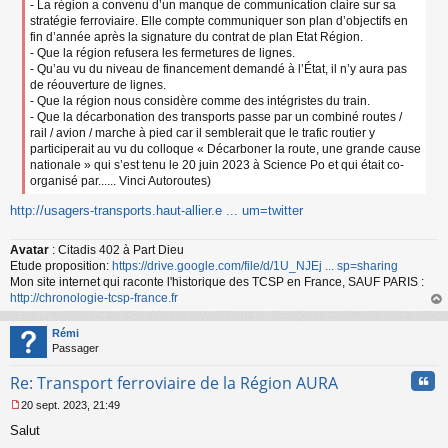
- La région a convenu d’un manque de communication claire sur sa
stratégie ferroviaire. Elle compte communiquer son plan d’objectifs en
fin d’année après la signature du contrat de plan Etat Région.
- Que la région refusera les fermetures de lignes.
- Qu’au vu du niveau de financement demandé à l’État, il n’y aura pas
de réouverture de lignes.
- Que la région nous considère comme des intégristes du train.
- Que la décarbonation des transports passe par un combiné routes /
rail / avion / marche à pied car il semblerait que le trafic routier y
participerait au vu du colloque « Décarboner la route, une grande cause
nationale » qui s’est tenu le 20 juin 2023 à Science Po et qui était co-
organisé par...... Vinci Autoroutes)
http://usagers-transports.haut-allier.e ... um=twitter
Avatar
: Citadis 402 à Part Dieu
Etude proposition:
https://drive.google.com/file/d/1U_NJEj ... sp=sharing
Mon site internet qui raconte l'historique des TCSP en France, SAUF PARIS :
http://chronologie-tcsp-france.fr
au
t
Rémi
Passager
Cita
Re: Transport ferroviaire de la Région AURA
20 sept. 2023, 21:49
M
Salut
e
s