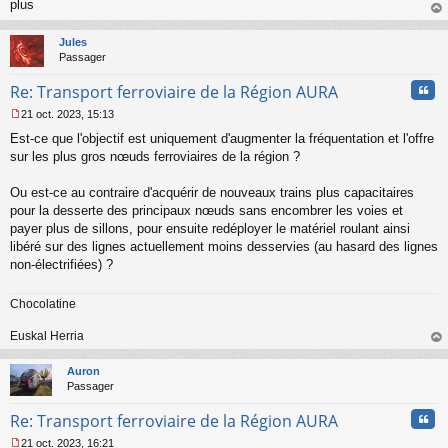
o
plus
n
au
l
t
Jules
u
Passager
Cita
Re: Transport ferroviaire de la Région AURA
21 oct. 2023, 15:13
M
Est-ce que l'objectif est uniquement d'augmenter la fréquentation et l'offre
e
s
sur les plus gros nœuds ferroviaires de la région ?
s
a
Ou est-ce au contraire d'acquérir de nouveaux trains plus capacitaires
g
pour la desserte des principaux nœuds sans encombrer les voies et
e
payer plus de sillons, pour ensuite redéployer le matériel roulant ainsi
n
o
libéré sur des lignes actuellement moins desservies (au hasard des lignes
n
non-électrifiées) ?
l
u
Chocolatine
Euskal Herria
au
t
Auron
Passager
Cita
Re: Transport ferroviaire de la Région AURA
21 oct. 2023, 16:21