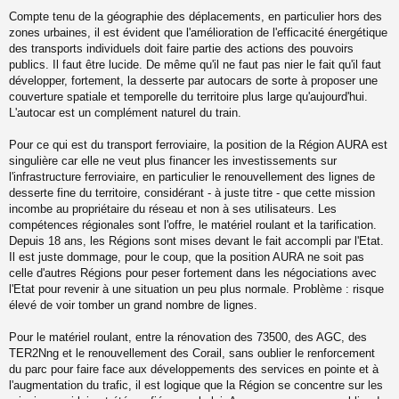
s
Compte tenu de la géographie des déplacements, en particulier hors des
a
zones urbaines, il est évident que l'amélioration de l'efficacité énergétique
g
des transports individuels doit faire partie des actions des pouvoirs
e
publics. Il faut être lucide. De même qu'il ne faut pas nier le fait qu'il faut
n
o
développer, fortement, la desserte par autocars de sorte à proposer une
n
couverture spatiale et temporelle du territoire plus large qu'aujourd'hui.
l
L'autocar est un complément naturel du train.
u
Pour ce qui est du transport ferroviaire, la position de la Région AURA est
singulière car elle ne veut plus financer les investissements sur
l'infrastructure ferroviaire, en particulier le renouvellement des lignes de
desserte fine du territoire, considérant - à juste titre - que cette mission
incombe au propriétaire du réseau et non à ses utilisateurs. Les
compétences régionales sont l'offre, le matériel roulant et la tarification.
Depuis 18 ans, les Régions sont mises devant le fait accompli par l'Etat.
Il est juste dommage, pour le coup, que la position AURA ne soit pas
celle d'autres Régions pour peser fortement dans les négociations avec
l'Etat pour revenir à une situation un peu plus normale. Problème : risque
élevé de voir tomber un grand nombre de lignes.
Pour le matériel roulant, entre la rénovation des 73500, des AGC, des
TER2Nng et le renouvellement des Corail, sans oublier le renforcement
du parc pour faire face aux développements des services en pointe et à
l'augmentation du trafic, il est logique que la Région se concentre sur les