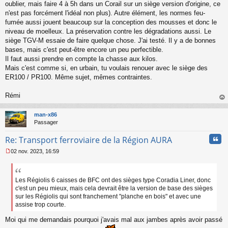
oublier, mais faire 4 à 5h dans un Corail sur un siège version d'origine, ce
g
n'est pas forcément l'idéal non plus). Autre élément, les normes feu-
e
fumée aussi jouent beaucoup sur la conception des mousses et donc le
n
o
niveau de moelleux. La préservation contre les dégradations aussi. Le
n
siège TGV-M essaie de faire quelque chose. J'ai testé. Il y a de bonnes
l
bases, mais c'est peut-être encore un peu perfectible.
u
Il faut aussi prendre en compte la chasse aux kilos.
Mais c'est comme si, en urbain, tu voulais renouer avec le siège des
ER100 / PR100. Même sujet, mêmes contraintes.
Rémi
au
t
man-x86
Passager
Cita
Re: Transport ferroviaire de la Région AURA
02 nov. 2023, 16:59
M
e
s
s
Les Régiolis 6 caisses de BFC ont des sièges type Coradia Liner, donc
a
c'est un peu mieux, mais cela devrait être la version de base des sièges
g
sur les Régiolis qui sont franchement "planche en bois" et avec une
e
assise trop courte.
n
o
Moi qui me demandais pourquoi j'avais mal aux jambes après avoir passé
n