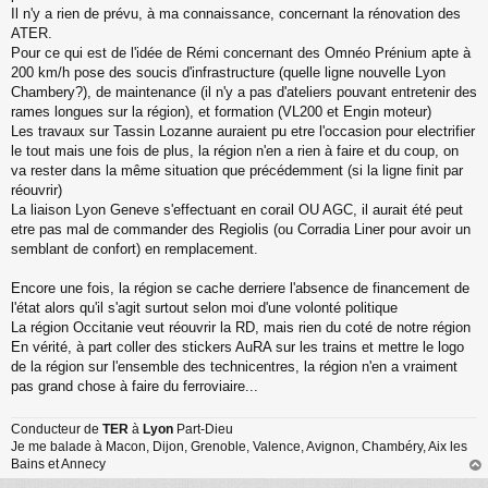
Il n'y a rien de prévu, à ma connaissance, concernant la rénovation des
n
o
ATER.
n
Pour ce qui est de l'idée de Rémi concernant des Omnéo Prénium apte à
l
200 km/h pose des soucis d'infrastructure (quelle ligne nouvelle Lyon
u
Chambery?), de maintenance (il n'y a pas d'ateliers pouvant entretenir des
rames longues sur la région), et formation (VL200 et Engin moteur)
Les travaux sur Tassin Lozanne auraient pu etre l'occasion pour electrifier
le tout mais une fois de plus, la région n'en a rien à faire et du coup, on
va rester dans la même situation que précédemment (si la ligne finit par
réouvrir)
La liaison Lyon Geneve s'effectuant en corail OU AGC, il aurait été peut
etre pas mal de commander des Regiolis (ou Corradia Liner pour avoir un
semblant de confort) en remplacement.
Encore une fois, la région se cache derriere l'absence de financement de
l'état alors qu'il s'agit surtout selon moi d'une volonté politique
La région Occitanie veut réouvrir la RD, mais rien du coté de notre région
En vérité, à part coller des stickers AuRA sur les trains et mettre le logo
de la région sur l'ensemble des technicentres, la région n'en a vraiment
pas grand chose à faire du ferroviaire...
Conducteur de
TER
à
Lyon
Part-Dieu
Je me balade à Macon, Dijon, Grenoble, Valence, Avignon, Chambéry, Aix les
Bains et Annecy
au