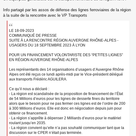
s
s
Info partagé par les assos de défense des lignes ferroviaires de la région
a
à la suite de la rencontre avec le VP Transports
g
e
n
LE 18-09-2023
o
COMMUNIQUÉ DE PRESSE
n
SUITE À LA RENCONTRE RÉGION AUVERGNE RHÔNE-ALPES -
l
u
USAGERS DU 18 SEPTEMBRE 2023 À LYON
POUR UN FINANCEMENT VOLONTARISTE DES “PETITES LIGNES”
EN RÉGION AUVERGNE RHÔNE-ALPES
Les représentants des 14 organisations d’usagers d’Auvergne Rhône
Alpes ont été reçus ce lundi après-midi par le Vice-président délégué
aux transports Frédéric AGUILERA.
Ce qu’il nous a déclaré :
- La région est scandalisée de la proposition de financement de l’État
de 54 Millions d’euros pour les lignes de desserte fines du territoire
alors que le besoin pour ne pas fermer ces lignes est de l’ordre de 200
à 300 Millions d’euros. Elle est donc en négociation depuis juin pour
obtenir ce financement.
- La région s’apprête à dépenser 2 Milliards d’euros pour le matériel
roulant jusqu’en 2035.
- La région convient qu’elle n’a pas souhaité communiquer tant que la
discussion sur le CPER n’était pas terminée.