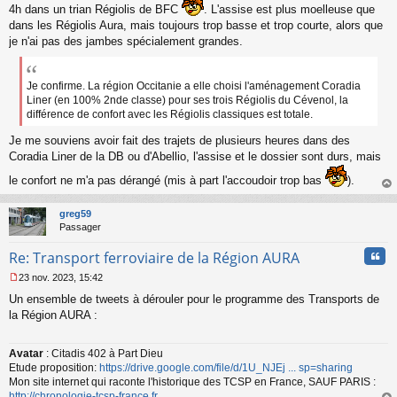
4h dans un trian Régiolis de BFC
. L'assise est plus moelleuse que
l
u
dans les Régiolis Aura, mais toujours trop basse et trop courte, alors que
je n'ai pas des jambes spécialement grandes.
Je confirme. La région Occitanie a elle choisi l'aménagement Coradia
Liner (en 100% 2nde classe) pour ses trois Régiolis du Cévenol, la
différence de confort avec les Régiolis classiques est totale.
Je me souviens avoir fait des trajets de plusieurs heures dans des
Coradia Liner de la DB ou d'Abellio, l'assise et le dossier sont durs, mais
le confort ne m'a pas dérangé (mis à part l'accoudoir trop bas
).
au
t
greg59
Passager
Cita
Re: Transport ferroviaire de la Région AURA
23 nov. 2023, 15:42
M
Un ensemble de tweets à dérouler pour le programme des Transports de
e
s
la Région AURA :
s
a
Avatar
: Citadis 402 à Part Dieu
g
Etude proposition:
https://drive.google.com/file/d/1U_NJEj ... sp=sharing
e
n
Mon site internet qui raconte l'historique des TCSP en France, SAUF PARIS :
o
http://chronologie-tcsp-france.fr