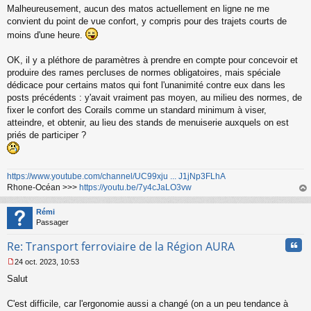
Malheureusement, aucun des matos actuellement en ligne ne me
e
s
convient du point de vue confort, y compris pour des trajets courts de
s
moins d'une heure.
a
g
OK, il y a pléthore de paramètres à prendre en compte pour concevoir et
e
produire des rames percluses de normes obligatoires, mais spéciale
n
o
dédicace pour certains matos qui font l'unanimité contre eux dans les
n
posts précédents : y'avait vraiment pas moyen, au milieu des normes, de
l
fixer le confort des Corails comme un standard minimum à viser,
u
atteindre, et obtenir, au lieu des stands de menuiserie auxquels on est
priés de participer ?
https://www.youtube.com/channel/UC99xju ... J1jNp3FLhA
Rhone-Océan >>>
https://youtu.be/7y4cJaLO3vw
au
t
Rémi
Passager
Cita
Re: Transport ferroviaire de la Région AURA
24 oct. 2023, 10:53
M
Salut
e
s
s
C'est difficile, car l'ergonomie aussi a changé (on a un peu tendance à
a