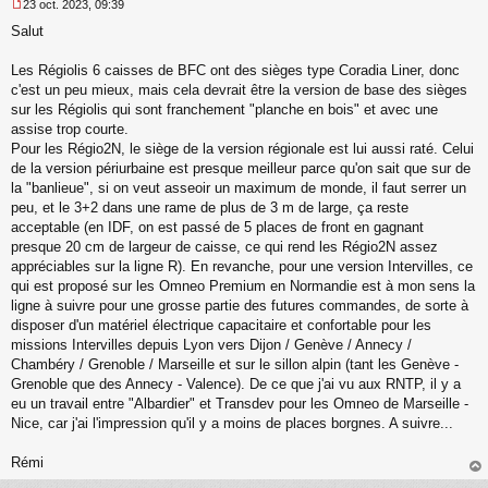
23 oct. 2023, 09:39
M
Salut
e
s
s
Les Régiolis 6 caisses de BFC ont des sièges type Coradia Liner, donc
a
c'est un peu mieux, mais cela devrait être la version de base des sièges
g
sur les Régiolis qui sont franchement "planche en bois" et avec une
e
assise trop courte.
n
o
Pour les Régio2N, le siège de la version régionale est lui aussi raté. Celui
n
de la version périurbaine est presque meilleur parce qu'on sait que sur de
l
la "banlieue", si on veut asseoir un maximum de monde, il faut serrer un
u
peu, et le 3+2 dans une rame de plus de 3 m de large, ça reste
acceptable (en IDF, on est passé de 5 places de front en gagnant
presque 20 cm de largeur de caisse, ce qui rend les Régio2N assez
appréciables sur la ligne R). En revanche, pour une version Intervilles, ce
qui est proposé sur les Omneo Premium en Normandie est à mon sens la
ligne à suivre pour une grosse partie des futures commandes, de sorte à
disposer d'un matériel électrique capacitaire et confortable pour les
missions Intervilles depuis Lyon vers Dijon / Genève / Annecy /
Chambéry / Grenoble / Marseille et sur le sillon alpin (tant les Genève -
Grenoble que des Annecy - Valence). De ce que j'ai vu aux RNTP, il y a
eu un travail entre "Albardier" et Transdev pour les Omneo de Marseille -
Nice, car j'ai l'impression qu'il y a moins de places borgnes. A suivre...
Rémi
au