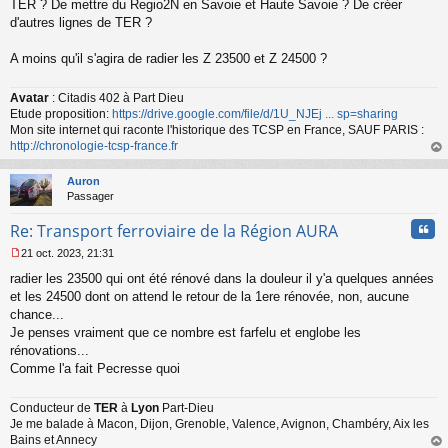
TER ? De mettre du Regio2N en Savoie et Haute Savoie ? De créer
d'autres lignes de TER ?
A moins qu'il s'agira de radier les Z 23500 et Z 24500 ?
Avatar
: Citadis 402 à Part Dieu
Etude proposition:
https://drive.google.com/file/d/1U_NJEj ... sp=sharing
Mon site internet qui raconte l'historique des TCSP en France, SAUF PARIS :
http://chronologie-tcsp-france.fr
au
t
Auron
Passager
Cita
Re: Transport ferroviaire de la Région AURA
21 oct. 2023, 21:31
M
radier les 23500 qui ont été rénové dans la douleur il y'a quelques années
e
s
et les 24500 dont on attend le retour de la 1ere rénovée, non, aucune
s
chance...
a
Je penses vraiment que ce nombre est farfelu et englobe les
g
rénovations...
e
Comme l'a fait Pecresse quoi
n
o
n
Conducteur de
TER
à
Lyon
Part-Dieu
l
Je me balade à Macon, Dijon, Grenoble, Valence, Avignon, Chambéry, Aix les
u
Bains et Annecy