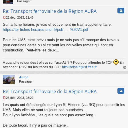
Passager
Cita
Re: Transport ferroviaire de la Région AURA
22 déc. 2023, 21:46
M
Sur la fiche horaire, je vois effectivement un train supplémentaire.
e
s
https://ter-fiches-horaires.sncf.fr/pub ... -%20V1.pdf
s
a
Pour les UM3, c'est prévu mais je ne sais pas s'il manque des travaux
g
pour certaines gares ou si ce sont les nouvelles rames qui sont en
e
construction. Peut-être les deux...
n
o
n
A quand le retour des trolleys sur l'axe A2 ?!? Pourquoi attendre le TOP
En
l
attendant, RDV sur les traces du FOL:
http://folsaintjust.free.fr
.
u
au
t
Auron
Passager
Cita
Re: Transport ferroviaire de la Région AURA
23 déc. 2023, 03:22
M
Les quais ont été allongés sur Lyon St Etienne (via RG) pour accueillir les
e
s
UM3. Mais elles ne sont toujours pas autorisées...
s
Pour Lyon Ambérieu, les quais ne sont pas assez long.
a
g
De toute façon, il n'y a pas de matériel.
e