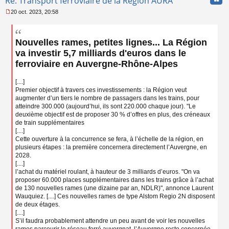
Re: Transport ferroviaire de la Région AURA
20 oct. 2023, 20:58
M
e
s
Nouvelles rames, petites lignes... La Région
s
a
va investir 5,7 milliards d'euros dans le
g
ferroviaire en Auvergne-Rhône-Alpes
e
n
o
[....]
n
Premier objectif à travers ces investissements : la Région veut
l
augmenter d’un tiers le nombre de passagers dans les trains, pour
u
atteindre 300.000 (aujourd’hui, ils sont 220.000 chaque jour). "Le
deuxième objectif est de proposer 30 % d’offres en plus, des créneaux
de train supplémentaires
[....]
Cette ouverture à la concurrence se fera, à l’échelle de la région, en
plusieurs étapes : la première concernera directement l’Auvergne, en
2028.
[....]
l’achat du matériel roulant, à hauteur de 3 milliards d’euros. "On va
proposer 60.000 places supplémentaires dans les trains grâce à l’achat
de 130 nouvelles rames (une dizaine par an, NDLR)", annonce Laurent
Wauquiez. [....] Ces nouvelles rames de type Alstom Regio 2N disposent
de deux étages.
[....]
S’il faudra probablement attendre un peu avant de voir les nouvelles
rames parcourir le réseau ferré auvergnat, l’Auvergne reste concernée