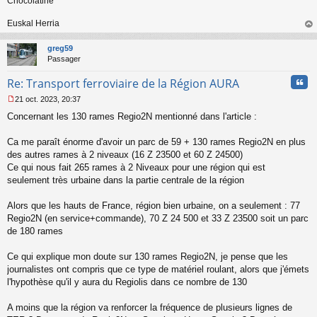
Chocolatine
Euskal Herria
au
t
greg59
Passager
Cita
Re: Transport ferroviaire de la Région AURA
21 oct. 2023, 20:37
M
Concernant les 130 rames Regio2N mentionné dans l'article :
e
s
s
Ca me paraît énorme d'avoir un parc de 59 + 130 rames Regio2N en plus
a
des autres rames à 2 niveaux (16 Z 23500 et 60 Z 24500)
g
Ce qui nous fait 265 rames à 2 Niveaux pour une région qui est
e
seulement très urbaine dans la partie centrale de la région
n
o
n
Alors que les hauts de France, région bien urbaine, on a seulement : 77
l
Regio2N (en service+commande), 70 Z 24 500 et 33 Z 23500 soit un parc
u
de 180 rames
Ce qui explique mon doute sur 130 rames Regio2N, je pense que les
journalistes ont compris que ce type de matériel roulant, alors que j'émets
l'hypothèse qu'il y aura du Regiolis dans ce nombre de 130
A moins que la région va renforcer la fréquence de plusieurs lignes de