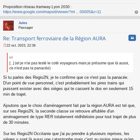
a
Proposition réseau tramway Lyon 2030 :
g
https://www.google.com/maps/d/viewer?mi ... 00005&z=11
e
n
au
o
t
Jules
n
Passager
l
u
Cita
Re: Transport ferroviaire de la Région AURA
22 oct. 2023, 22:36
M
e
s
s
[...] (et je n'ai pas testé le coté voyageurs mais je présume que là aussi,
a
ce n'est pas la panacée)
g
e
Si tu parles des Regio2N, je te confirme que ce n'est pas la panacée.
n
D'un point de vue personnel, c'est probablement les pires trains qui
o
puissent exister avec des sièges qui te cassent le dos en seulement 15
n
min de trajet.
l
u
Ajoutons que le choix d'aménagement fait par la région AURA est tel que,
sur ses Regio2N, la seconde classe se retrouve affublée d'un
aménagement de type RER totalement rédhibitoire pour tout trajet de plus
de 30 minutes.
Sur les Regio2N Occitanie que j'ai pu prendre à plusieurs reprises, les
sièges y sont là aussi une catastrophe mais c'est au moins mieux qu'en