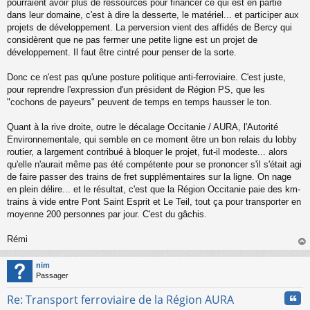
pourraient avoir plus de ressources pour financer ce qui est en partie
dans leur domaine, c'est à dire la desserte, le matériel... et participer aux
projets de développement. La perversion vient des affidés de Bercy qui
considèrent que ne pas fermer une petite ligne est un projet de
développement. Il faut être cintré pour penser de la sorte.
Donc ce n'est pas qu'une posture politique anti-ferroviaire. C'est juste,
pour reprendre l'expression d'un président de Région PS, que les
"cochons de payeurs" peuvent de temps en temps hausser le ton.
Quant à la rive droite, outre le décalage Occitanie / AURA, l'Autorité
Environnementale, qui semble en ce moment être un bon relais du lobby
routier, a largement contribué à bloquer le projet, fut-il modeste... alors
qu'elle n'aurait même pas été compétente pour se prononcer s'il s'était agi
de faire passer des trains de fret supplémentaires sur la ligne. On nage
en plein délire... et le résultat, c'est que la Région Occitanie paie des km-
trains à vide entre Pont Saint Esprit et Le Teil, tout ça pour transporter en
moyenne 200 personnes par jour. C'est du gâchis.
Rémi
au
t
nim
Passager
Cita
Re: Transport ferroviaire de la Région AURA