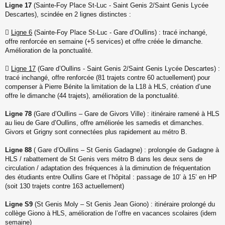
Ligne 17
(Sainte-Foy Place St-Luc - Saint Genis 2/Saint Genis Lycée
Descartes), scindée en 2 lignes distinctes :

Ligne 6
(Sainte-Foy Place St-Luc - Gare d’Oullins) : tracé inchangé,
offre renforcée en semaine (+5 services) et offre créée le dimanche.
Amélioration de la ponctualité.

Ligne 17
(Gare d’Oullins - Saint Genis 2/Saint Genis Lycée Descartes) :
tracé inchangé, offre renforcée (81 trajets contre 60 actuellement) pour
compenser à Pierre Bénite la limitation de la L18 à HLS, création d’une
offre le dimanche (44 trajets), amélioration de la ponctualité.
Ligne 78
(Gare d’Oullins – Gare de Givors Ville) : itinéraire ramené à HLS
au lieu de Gare d’Oullins, offre améliorée les samedis et dimanches.
Givors et Grigny sont connectées plus rapidement au métro B.
Ligne 88
( Gare d’Oullins – St Genis Gadagne) : prolongée de Gadagne à
HLS / rabattement de St Genis vers métro B dans les deux sens de
circulation / adaptation des fréquences à la diminution de fréquentation
des étudiants entre Oullins Gare et l’hôpital : passage de 10’ à 15’ en HP
(soit 130 trajets contre 163 actuellement)
Ligne S9
(St Genis Moly – St Genis Jean Giono) : itinéraire prolongé du
collège Giono à HLS, amélioration de l’offre en vacances scolaires (idem
semaine)