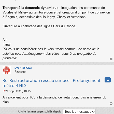
Transport à la demande dynamique
: intégration des communes de
Vourles et Millery au territoire couvert et création d’un point de connexion
à Brignais, accessible depuis Irigny, Charly et Vernaison.
Ouverture au cabotage des lignes Cars du Rhône.
A+
nanar
"
Si vous ne considérez pas le vélo urbain comme une partie de la
solution pour l'aménagement des villes, vous êtes une partie du
problème
"
au
t
Lyon-St-Clair
Passager
Cita
Re: Restructuration réseau surface - Prolongement
métro B HLS
21 sept. 2023, 18:15
M
Ah excellent pour TCL à la demande, ce n'était donc pas une erreur du
e
s
plan.
s
au
a
t
Afficher les messages publiés depuis :
g