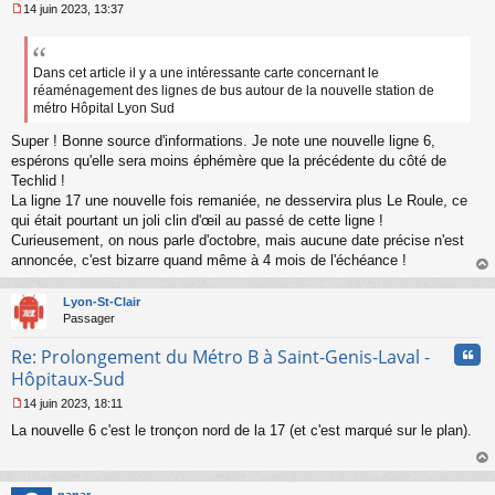
14 juin 2023, 13:37
M
e
s
s
Dans cet article il y a une intéressante carte concernant le
a
réaménagement des lignes de bus autour de la nouvelle station de
g
métro Hôpital Lyon Sud
e
n
Super ! Bonne source d'informations. Je note une nouvelle ligne 6,
o
espérons qu'elle sera moins éphémère que la précédente du côté de
n
Techlid !
l
La ligne 17 une nouvelle fois remaniée, ne desservira plus Le Roule, ce
u
qui était pourtant un joli clin d'œil au passé de cette ligne !
Curieusement, on nous parle d'octobre, mais aucune date précise n'est
annoncée, c'est bizarre quand même à 4 mois de l'échéance !
au
t
Lyon-St-Clair
Passager
Cita
Re: Prolongement du Métro B à Saint-Genis-Laval -
Hôpitaux-Sud
14 juin 2023, 18:11
M
La nouvelle 6 c'est le tronçon nord de la 17 (et c'est marqué sur le plan).
e
s
s
au
a
t
nanar