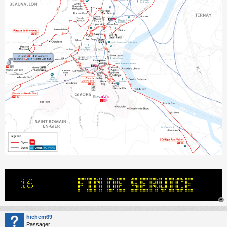
au
t
hichem69
Passager