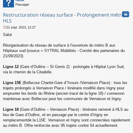
g
Passager
e
n
Cita
Restructuration réseau surface - Prolongement métro B
o
n
HLS
l
21 sept. 2023, 12:27
u
M
Salut
e
s
s
Réorganisation du réseau de surface à l'ouverture du métro B aux
a
Hôpitaux sud (source = SYTRAL Mobilités - Comité des partenaires du
g
21/09/2023)
e
n
o
Ligne 12
(Gare d’Oullins – St Genis 2) : prolongée à Hôpital Lyon Sud,
n
via le chemin de la Citadelle.
l
u
Ligne 15E
(Bellecour Charité-Gare d’Yvours /Vernaison Place) : tous les
trajets prolongés à Vernaison Place / itinéraire modifié dans Irigny pour
emprunter les bords du Rhône (ancien tracé de la ligne 18) / connexion
maintenue avec Bellecour pour les communes de Vernaison et Irigny.
Ligne 18
(Gare d’Oullins – Vernaison Place) : itinéraire ramené à HLS au
lieu de Gare d’Oullins, et en passage par le centre d’Irigny en
remplacementde la L15E. Vernaison et Irigny sont connectées rapidement
au métro B. Offre renforcée avec 95 trajets contre 54 actuellement.