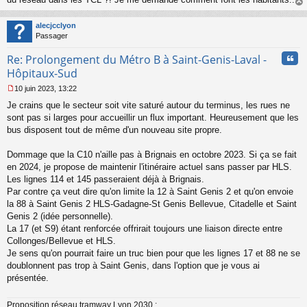
au
t
alecjcclyon
Passager
Cita
Re: Prolongement du Métro B à Saint-Genis-Laval -
Hôpitaux-Sud
10 juin 2023, 13:22
M
Je crains que le secteur soit vite saturé autour du terminus, les rues ne
e
s
sont pas si larges pour accueillir un flux important. Heureusement que les
s
bus disposent tout de même d'un nouveau site propre.
a
g
Dommage que la C10 n'aille pas à Brignais en octobre 2023. Si ça se fait
e
en 2024, je propose de maintenir l'itinéraire actuel sans passer par HLS.
n
o
Les lignes 114 et 145 passeraient déjà à Brignais.
n
Par contre ça veut dire qu'on limite la 12 à Saint Genis 2 et qu'on envoie
l
la 88 à Saint Genis 2 HLS-Gadagne-St Genis Bellevue, Citadelle et Saint
u
Genis 2 (idée personnelle).
La 17 (et S9) étant renforcée offrirait toujours une liaison directe entre
Collonges/Bellevue et HLS.
Je sens qu'on pourrait faire un truc bien pour que les lignes 17 et 88 ne se
doublonnent pas trop à Saint Genis, dans l'option que je vous ai
présentée.
Proposition réseau tramway Lyon 2030 :