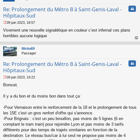
Cita
Re: Prolongement du Métro B à Saint-Genis-Laval -
Hôpitaux-Sud
09 juin 2023, 18:57
M
Vivement une nouvelle signalétique en couleur c’est infernal ces plans
e
s
horribles aucune logique
s
au
a
t
Micka69
g
Passager
e
n
Cita
Re: Prolongement du Métro B à Saint-Genis-Laval -
o
n
Hôpitaux-Sud
l
09 juin 2023, 19:22
u
M
Bonsoir,
e
s
s
Il y a du bon et du moins bon dans tout ça:
a
g
-Pour Vernaison entre le renforcement de la 18 et le prolongement de tous
e
les 15E c'est un gros renfort d'offre qui s'annonce.
n
o
-Pour Brignais : c'est un peu brouillon, pas moins de 5 lignes (6 en
n
comptant le tram train) pour rejoindre Lyon et pas moins de 3 tarifs
l
différents pour des temps de trajets similaires en fonction de la
u
destination. Le réseau bus/car à lui seul ne propose pas moins de 4