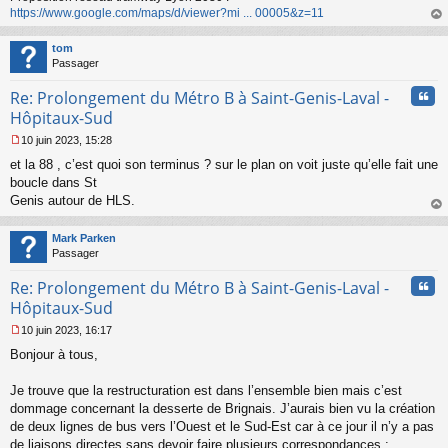
https://www.google.com/maps/d/viewer?mi ... 00005&z=11
au
t
tom
Passager
Cita
Re: Prolongement du Métro B à Saint-Genis-Laval -
Hôpitaux-Sud
10 juin 2023, 15:28
M
et la 88 , c’est quoi son terminus ? sur le plan on voit juste qu’elle fait une
e
s
boucle dans St
s
Genis autour de HLS.
a
au
g
t
Mark Parken
e
Passager
n
o
Cita
Re: Prolongement du Métro B à Saint-Genis-Laval -
n
l
Hôpitaux-Sud
u
10 juin 2023, 16:17
M
Bonjour à tous,
e
s
s
Je trouve que la restructuration est dans l’ensemble bien mais c’est
a
dommage concernant la desserte de Brignais. J’aurais bien vu la création
g
de deux lignes de bus vers l’Ouest et le Sud-Est car à ce jour il n’y a pas
e
de liaisons directes sans devoir faire plusieurs correspondances :
n