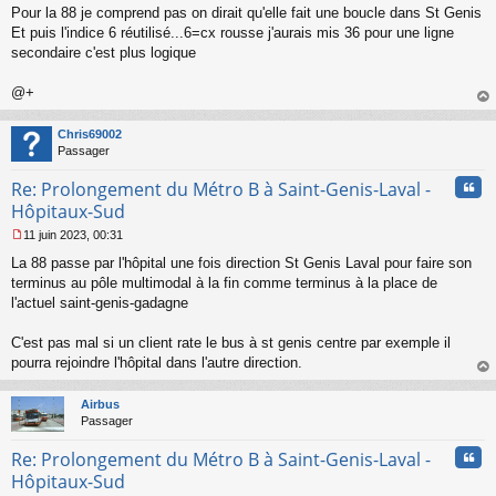
g
Pour la 88 je comprend pas on dirait qu'elle fait une boucle dans St Genis
e
Et puis l'indice 6 réutilisé...6=cx rousse j'aurais mis 36 pour une ligne
n
o
secondaire c'est plus logique
n
l
@+
u
au
t
Chris69002
Passager
Cita
Re: Prolongement du Métro B à Saint-Genis-Laval -
Hôpitaux-Sud
11 juin 2023, 00:31
M
La 88 passe par l'hôpital une fois direction St Genis Laval pour faire son
e
s
terminus au pôle multimodal à la fin comme terminus à la place de
s
l'actuel saint-genis-gadagne
a
g
C'est pas mal si un client rate le bus à st genis centre par exemple il
e
pourra rejoindre l'hôpital dans l'autre direction.
n
o
au
n
t
Airbus
l
Passager
u
Cita
Re: Prolongement du Métro B à Saint-Genis-Laval -
Hôpitaux-Sud