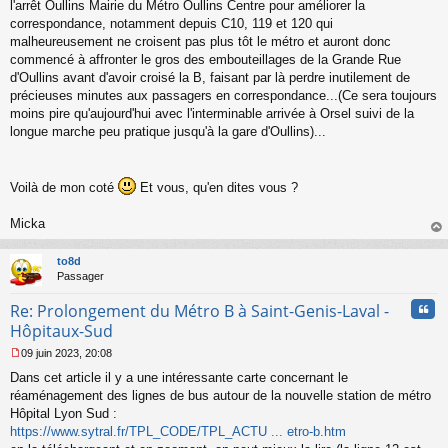
l'arrêt Oullins Mairie du Métro Oullins Centre pour améliorer la
correspondance, notamment depuis C10, 119 et 120 qui
malheureusement ne croisent pas plus tôt le métro et auront donc
commencé à affronter le gros des embouteillages de la Grande Rue
d'Oullins avant d'avoir croisé la B, faisant par là perdre inutilement de
précieuses minutes aux passagers en correspondance...(Ce sera toujours
moins pire qu'aujourd'hui avec l'interminable arrivée à Orsel suivi de la
longue marche peu pratique jusqu'à la gare d'Oullins)...
Voilà de mon coté
Et vous, qu'en dites vous ?
Micka
au
t
to8d
Passager
Cita
Re: Prolongement du Métro B à Saint-Genis-Laval -
Hôpitaux-Sud
09 juin 2023, 20:08
M
Dans cet article il y a une intéressante carte concernant le
e
s
réaménagement des lignes de bus autour de la nouvelle station de métro
s
Hôpital Lyon Sud :
a
https://www.sytral.fr/TPL_CODE/TPL_ACTU ... etro-b.htm
g