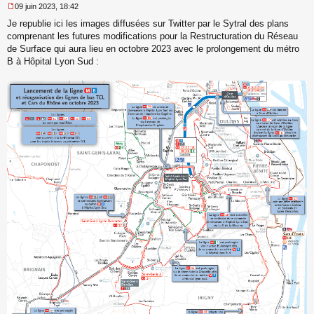
09 juin 2023, 18:42
M
Je republie ici les images diffusées sur Twitter par le Sytral des plans
e
s
comprenant les futures modifications pour la Restructuration du Réseau
s
de Surface qui aura lieu en octobre 2023 avec le prolongement du métro
a
B à Hôpital Lyon Sud :
g
e
n
o
n
l
u