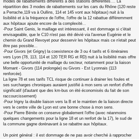
modes de rabattements différents à des stations différentes.... La
répartition des 3 modes de rabattements sur les cars du Rhône (120 reste
a Perrache,119 va à Oullins, 114 et 145 vont aux hôpitaux) nuit à la
lisibilité et à la fréquence de l'offre, l'offre de la 12 rabattue différemment
aux hôpitaux ajoute encore de la complexité...
-Pour Saint Genis, le maillage est intéressant, il est dommage si c'était
envisageable, que le C10 n'est pas été dévié via l'avenue Eugénie et le
chemin du Grand Revoyet pour desservir les hôpitaux mais ce n'etait peut
être pas possible...
-Pour Givors (et Grigny) la coexistence de 3 ou 4 tarifs et 6 itinéraires
vers Lyon (78, 113, 114 et 120 TER RG et RD) nuit à la lisibilité mais offre
une belle opportunité de maillage du secteur, notamment pour la liaison
Mornant - Givors (114 prolongée) ou Givors - Est Lyonnais (113
renforcée).
La ligne 78 et ses tarifs TCL risque de continuer à drainer les foules et
ses surcharges chroniques auraient justifié à mon sens un renfort d'offre
significatif (d'autant que des km-bus on été économisés du fait de son
raccourcissement)
-Pour Irigny la double liaison vers la B et le maintien de la liaison directe
vers le centre ville de Lyon est une bonne chose à mon sens.
-Pour Pierre Bénite on conserve globalement l'offre (avec néanmoins
quelques changements pour la ligne 18 et un renfort de la 17), le sud de
la commune gagne dorénavant à se rabattre aux hôpitaux.
Un point général : il est dommage de ne pas avoir cherché à rapprocher