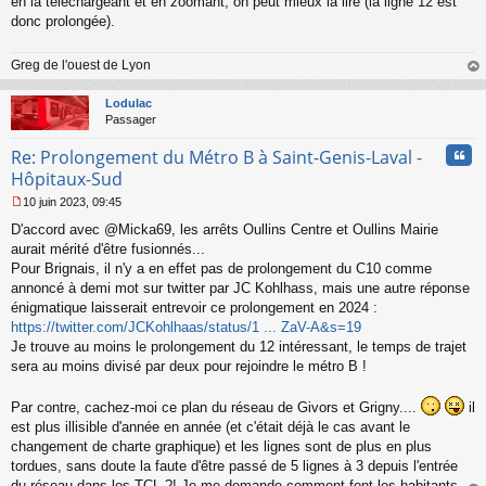
en la téléchargeant et en zoomant, on peut mieux la lire (la ligne 12 est
e
donc prolongée).
n
o
n
Greg de l'ouest de Lyon
l
au
u
t
Lodulac
Passager
Cita
Re: Prolongement du Métro B à Saint-Genis-Laval -
Hôpitaux-Sud
10 juin 2023, 09:45
M
D'accord avec @Micka69, les arrêts Oullins Centre et Oullins Mairie
e
s
aurait mérité d'être fusionnés...
s
Pour Brignais, il n'y a en effet pas de prolongement du C10 comme
a
annoncé à demi mot sur twitter par JC Kohlhass, mais une autre réponse
g
énigmatique laisserait entrevoir ce prolongement en 2024 :
e
https://twitter.com/JCKohlhaas/status/1 ... ZaV-A&s=19
n
o
Je trouve au moins le prolongement du 12 intéressant, le temps de trajet
n
sera au moins divisé par deux pour rejoindre le métro B !
l
u
Par contre, cachez-moi ce plan du réseau de Givors et Grigny....
il
est plus illisible d'année en année (et c'était déjà le cas avant le
changement de charte graphique) et les lignes sont de plus en plus
tordues, sans doute la faute d'être passé de 5 lignes à 3 depuis l'entrée
du réseau dans les TCL ?! Je me demande comment font les habitants...