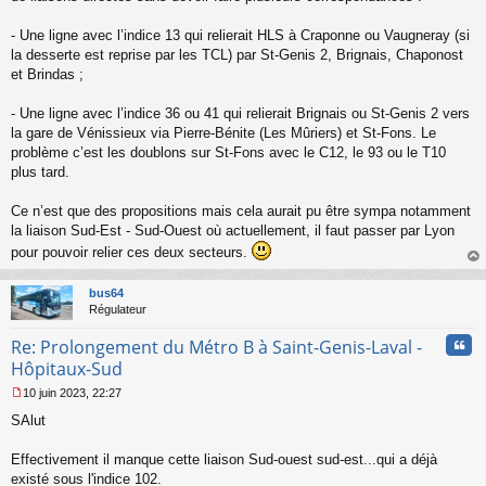
o
n
- Une ligne avec l’indice 13 qui relierait HLS à Craponne ou Vaugneray (si
l
la desserte est reprise par les TCL) par St-Genis 2, Brignais, Chaponost
u
et Brindas ;
- Une ligne avec l’indice 36 ou 41 qui relierait Brignais ou St-Genis 2 vers
la gare de Vénissieux via Pierre-Bénite (Les Mûriers) et St-Fons. Le
problème c’est les doublons sur St-Fons avec le C12, le 93 ou le T10
plus tard.
Ce n’est que des propositions mais cela aurait pu être sympa notamment
la liaison Sud-Est - Sud-Ouest où actuellement, il faut passer par Lyon
pour pouvoir relier ces deux secteurs.
au
t
bus64
Régulateur
Cita
Re: Prolongement du Métro B à Saint-Genis-Laval -
Hôpitaux-Sud
10 juin 2023, 22:27
M
SAlut
e
s
s
Effectivement il manque cette liaison Sud-ouest sud-est...qui a déjà
a
existé sous l'indice 102.