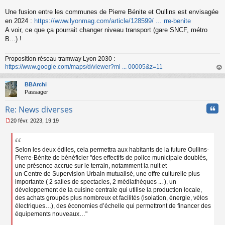
s
s
Une fusion entre les communes de Pierre Bénite et Oullins est envisagée
a
en 2024 :
https://www.lyonmag.com/article/128599/ ... rre-benite
g
A voir, ce que ça pourrait changer niveau transport (gare SNCF, métro
e
B...) !
n
o
n
Proposition réseau tramway Lyon 2030 :
l
https://www.google.com/maps/d/viewer?mi ... 00005&z=11
u
au
t
BBArchi
Passager
Cita
Re: News diverses
20 févr. 2023, 19:19
M
e
s
s
Selon les deux édiles, cela permettra aux habitants de la future Oullins-
a
Pierre-Bénite de bénéficier "des effectifs de police municipale doublés,
g
une présence accrue sur le terrain, notamment la nuit et
e
un Centre de Supervision Urbain mutualisé, une offre culturelle plus
n
importante ( 2 salles de spectacles, 2 médiathèques ... ), un
o
développement de la cuisine centrale qui utilise la production locale,
n
des achats groupés plus nombreux et facilités (isolation, énergie, vélos
l
électriques…), des économies d’échelle qui permettront de financer des
u
équipements nouveaux…"