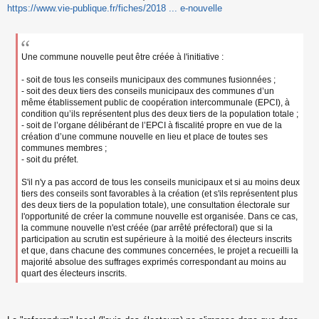
s
https://www.vie-publique.fr/fiches/2018 ... e-nouvelle
a
g
e
n
Une commune nouvelle peut être créée à l'initiative :
o
n
- soit de tous les conseils municipaux des communes fusionnées ;
l
u
- soit des deux tiers des conseils municipaux des communes d’un
même établissement public de coopération intercommunale (EPCI), à
condition qu’ils représentent plus des deux tiers de la population totale ;
- soit de l’organe délibérant de l’EPCI à fiscalité propre en vue de la
création d’une commune nouvelle en lieu et place de toutes ses
communes membres ;
- soit du préfet.
S'il n'y a pas accord de tous les conseils municipaux et si au moins deux
tiers des conseils sont favorables à la création (et s'ils représentent plus
des deux tiers de la population totale), une consultation électorale sur
l'opportunité de créer la commune nouvelle est organisée. Dans ce cas,
la commune nouvelle n'est créée (par arrêté préfectoral) que si la
participation au scrutin est supérieure à la moitié des électeurs inscrits
et que, dans chacune des communes concernées, le projet a recueilli la
majorité absolue des suffrages exprimés correspondant au moins au
quart des électeurs inscrits.