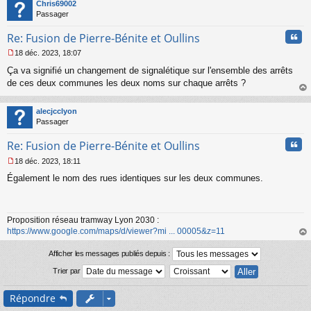
t
Chris69002
Passager
Cita
Re: Fusion de Pierre-Bénite et Oullins
18 déc. 2023, 18:07
M
Ça va signifié un changement de signalétique sur l'ensemble des arrêts
e
s
de ces deux communes les deux noms sur chaque arrêts ?
s
au
a
t
alecjcclyon
g
Passager
e
n
Cita
Re: Fusion de Pierre-Bénite et Oullins
o
n
18 déc. 2023, 18:11
l
M
u
Également le nom des rues identiques sur les deux communes.
e
s
s
a
Proposition réseau tramway Lyon 2030 :
g
https://www.google.com/maps/d/viewer?mi ... 00005&z=11
e
n
au
o
t
Afficher les messages publiés depuis :
n
Trier par
l
u
Répondre