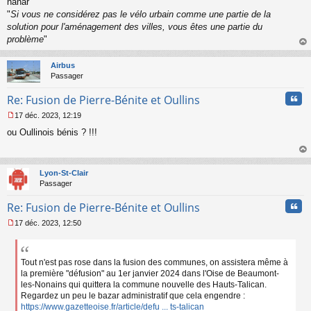
nanar
e
"
Si vous ne considérez pas le vélo urbain comme une partie de la
n
o
solution pour l'aménagement des villes, vous êtes une partie du
n
problème
"
l
au
u
t
Airbus
Passager
Cita
Re: Fusion de Pierre-Bénite et Oullins
17 déc. 2023, 12:19
M
ou Oullinois bénis ? !!!
e
s
s
au
a
t
Lyon-St-Clair
g
Passager
e
n
Cita
Re: Fusion de Pierre-Bénite et Oullins
o
n
17 déc. 2023, 12:50
l
M
u
e
s
s
Tout n'est pas rose dans la fusion des communes, on assistera même à
a
la première "défusion" au 1er janvier 2024 dans l'Oise de Beaumont-
g
les-Nonains qui quittera la commune nouvelle des Hauts-Talican.
e
Regardez un peu le bazar administratif que cela engendre :
n
https://www.gazetteoise.fr/article/defu ... ts-talican