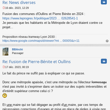
Cita
Re: News diverses
16 déc. 2023, 12:29
M
Fusion des communes d'Oullins et Pierre Bénite en 2024 :
e
s
https://www.leprogres.fr/politique/2023 ... 02628541-1
s
Je pensais que les habitants et la Métropole de Lyon étaient contre ce
a
projet...
g
e
n
Proposition réseau tramway Lyon 2030 :
o
https://www.google.com/maps/d/viewer?mi ... 00005&z=11
n
au
l
t
BBArchi
u
Passager
Cita
Re: Fusion de Pierre-Bénite et Oullins
17 déc. 2023, 00:19
M
Le fait du prince ne suffit pas à expliquer ce qui se passe.
e
s
s
Donc une métropole apaisée, c'est une métropole ou l'électeur
fermesagu
a
n'est pas invité à s'exprimer dans un isoloir sur des sujets irréversibles et
g
d'intérêt supérieur comme celui ci ?
e
n
o
n
Et
une
maire qui se fait dégager au profit d'
un
maire, par ces temps de
l
nécessaires corrections d'usages et mise en place de règles à visée non