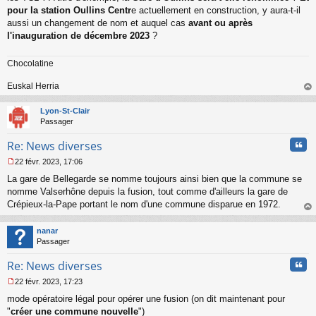
pour la station Oullins Centr
e actuellement en construction, y aura-t-il
aussi un changement de nom et auquel cas
avant ou après
l'inauguration de décembre 2023
?
Chocolatine
Euskal Herria
au
t
Lyon-St-Clair
Passager
Cita
Re: News diverses
22 févr. 2023, 17:06
M
La gare de Bellegarde se nomme toujours ainsi bien que la commune se
e
s
nomme Valserhône depuis la fusion, tout comme d'ailleurs la gare de
s
Crépieux-la-Pape portant le nom d'une commune disparue en 1972.
a
au
g
t
nanar
e
Passager
n
o
Cita
Re: News diverses
n
l
22 févr. 2023, 17:23
u
M
mode opératoire légal pour opérer une fusion (on dit maintenant pour
e
s
"
créer une commune nouvelle
")