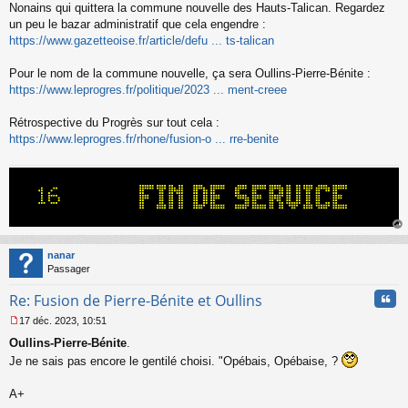
Nonains qui quittera la commune nouvelle des Hauts-Talican. Regardez
n
o
un peu le bazar administratif que cela engendre :
n
https://www.gazetteoise.fr/article/defu ... ts-talican
l
u
Pour le nom de la commune nouvelle, ça sera Oullins-Pierre-Bénite :
https://www.leprogres.fr/politique/2023 ... ment-creee
Rétrospective du Progrès sur tout cela :
https://www.leprogres.fr/rhone/fusion-o ... rre-benite
au
t
nanar
Passager
Cita
Re: Fusion de Pierre-Bénite et Oullins
17 déc. 2023, 10:51
M
Oullins-Pierre-Bénite
.
e
s
Je ne sais pas encore le gentilé choisi. "Opébais, Opébaise, ?
s
a
A+
g