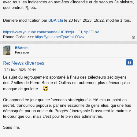
avec tous les incidences en matières d'incendie et de secours (le sinistre,
quel endroit ?), etc...
Dernière modification par
BBArchi
le 20 févr. 2023, 19:22, modifié 1 fois.
https://www.youtube.com/channel/UC99xju ... J1jNp3FLhA
Rhone-Océan >>>
https://youtu.be/7y4cJaLO3vw
au
t
BBArchi
Passager
Cita
Re: News diverses
21 févr. 2023, 20:44
M
Le sujet du regroupement spontané à l'insu des zélecteurs zécitoyens
e
s
des 2 villes de Pierre Benite et Oullins est autrement plus sérieux qu'un
s
manque de goulotte...
a
g
On apprend ce jour que ce 'scenario stratégique' a été mis au point en
e
secret, tranquillou pépouze, par une escadrille de gens élus, qui une fois
n
o
démasqués par un article du Progrès ( incroyable !) assurent la main sur
n
le cœur que oui, mais c'est pour le bien des administrés.
l
u
Sans rire.