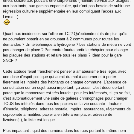
effets collatéraux pouvant être surprenants (moindre service aux usagers,
aux habitants, aux gamins enparticulier, qui n'ont pas besoin de subir une
régression culturelle supplémentaire en leur compliquant l'accès aux
Livres...)
Quant aux incidences sur l'offre en TC ? Qu'obtiendront ils de plus qu'ils
ne pourraient obtenir en se groupant à 2 communes pour toutes les
demandes ? Un téléphérique à hydrogène ? Les stations de métro ne vont
pas changer de place ? Par contre faudra sortir le chéquier pour changer
les plaques des stations et refaire tous les plans ? Idem pour la gare
SNCF ?
Cette attitude ferait franchement penser à amateurisme très léger, avec
une dose d'esprit politique qui aurait du mal à assumer et à porter
fièrement les intérêts des habitants de chaque commune. L'absence de
consultation sur un sujet aussi important, ça aussi, c'est déconcertant
parce que la manoeuvre est très lourde : pour les intéressés, si ça se fait,
c'est automatiquement une suite de galères chronophages pour changer
TOUS les intitulés dans tous les papiers de la vie courante : factures
d'énergie, téléphone, adresse postale, impôts, assurances, règlements de
copropriété à modifier, papier à en tête à remplacer, adresse de
livraison(s), la liste est longue.
Plus impactant : quid des numéros dans les rues portant le même nom