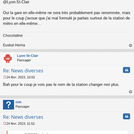
@Lyon-St-Clair
Oui la gare en elle-même ne sera très probablement pas renommée, mais
pour le coup j'avoue que j'ai mal formulé je parlais surtout de la station de
métro en elle-même...
Chocolatine
Euskal Herria
au
t
Lyon-St-Clair
Passager
Cita
Re: News diverses
24 févr. 2023, 10:02
M
Bah pour le coup je vois pas le nom de la station changer non plus.
e
s
s
au
a
t
nim
g
Passager
e
n
Cita
Re: News diverses
o
n
24 févr. 2023, 11:52
l
M
u
e