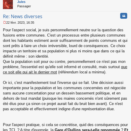
t
Jules
Passager
Cita
Re: News diverses
22 févr. 2023, 16:35
M
Pour l'aspect social, je suis personnellement neutre sur la question des
e
s
fusions entre communes. C'est un processus entre plusieurs communes
s
dont les habitants estiment avoir suffisamment de points communs et qui
a
sont prêts à faire un choix irréversible, lourd de conséquences. Ce choix
g
impacte un territoire et sa population ni plus ni moins que dans ce qui la
e
définit même : son identité.
n
o
Que la population soit pour ou contre, personnellement ce n'est pas mon
n
problème, l'essentiel est qu'elle soit informé et consulté, mais surtout
que
l
ce soit elle qui ait le dernier mot
(référendum local a minima).
u
Or ici, c'est manifestement tout l'inverse qui se fait. Une décision aussi
importante pour la population et les communes concernées est négociée
sans aucune concertation pour un dessein bassement politique, et en
dehors de tout mandat (puisque les maires concernés n'ont sûrement pas
été élus pour ça sinon ce projet aurait fait du bruit bien avant). Ce n'est
pas acceptable et effectivement indigne d'une représentation élue.
Pour l'aspect pratique, si cela se concrétise, quid des conséquences pour
les TCL ? A titre d'exemple, la
Gare d'Oullins sera-t-elle renommée
?
Et