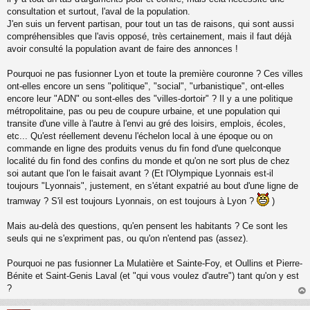
s
consultation et surtout, l'aval de la population.
a
J'en suis un fervent partisan, pour tout un tas de raisons, qui sont aussi
g
compréhensibles que l'avis opposé, très certainement, mais il faut déjà
e
avoir consulté la population avant de faire des annonces !
n
o
n
Pourquoi ne pas fusionner Lyon et toute la première couronne ? Ces villes
l
ont-elles encore un sens "politique", "social", "urbanistique", ont-elles
u
encore leur "ADN" ou sont-elles des "villes-dortoir" ? Il y a une politique
métropolitaine, pas ou peu de coupure urbaine, et une population qui
transite d'une ville à l'autre à l'envi au gré des loisirs, emplois, écoles,
etc... Qu'est réellement devenu l'échelon local à une époque ou on
commande en ligne des produits venus du fin fond d'une quelconque
localité du fin fond des confins du monde et qu'on ne sort plus de chez
soi autant que l'on le faisait avant ? (Et l'Olympique Lyonnais est-il
toujours "Lyonnais", justement, en s'étant expatrié au bout d'une ligne de
tramway ? S'il est toujours Lyonnais, on est toujours à Lyon ?
)
Mais au-delà des questions, qu'en pensent les habitants ? Ce sont les
seuls qui ne s'expriment pas, ou qu'on n'entend pas (assez).
Pourquoi ne pas fusionner La Mulatière et Sainte-Foy, et Oullins et Pierre-
Bénite et Saint-Genis Laval (et "qui vous voulez d'autre") tant qu'on y est
?
au