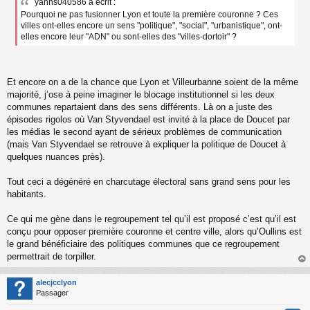
yanns040586 a écrit :
s
Pourquoi ne pas fusionner Lyon et toute la première couronne ? Ces
s
a
villes ont-elles encore un sens "politique", "social", "urbanistique", ont-
g
elles encore leur "ADN" ou sont-elles des "villes-dortoir" ?
e
n
o
n
Et encore on a de la chance que Lyon et Villeurbanne soient de la même
l
majorité, j’ose à peine imaginer le blocage institutionnel si les deux
u
communes repartaient dans des sens différents. Là on a juste des
épisodes rigolos où Van Styvendael est invité à la place de Doucet par
les médias le second ayant de sérieux problèmes de communication
(mais Van Styvendael se retrouve à expliquer la politique de Doucet à
quelques nuances près).
Tout ceci a dégénéré en charcutage électoral sans grand sens pour les
habitants.
Ce qui me gène dans le regroupement tel qu’il est proposé c’est qu’il est
conçu pour opposer première couronne et centre ville, alors qu’Oullins est
le grand bénéficiaire des politiques communes que ce regroupement
permettrait de torpiller.
au
t
alecjcclyon
Passager