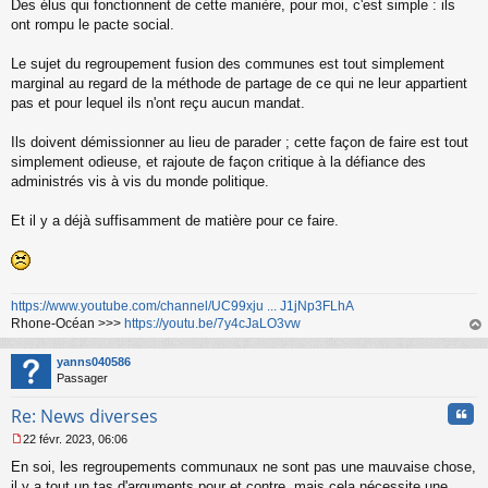
Des élus qui fonctionnent de cette manière, pour moi, c'est simple : ils
ont rompu le pacte social.
Le sujet du regroupement fusion des communes est tout simplement
marginal au regard de la méthode de partage de ce qui ne leur appartient
pas et pour lequel ils n'ont reçu aucun mandat.
Ils doivent démissionner au lieu de parader ; cette façon de faire est tout
simplement odieuse, et rajoute de façon critique à la défiance des
administrés vis à vis du monde politique.
Et il y a déjà suffisamment de matière pour ce faire.
https://www.youtube.com/channel/UC99xju ... J1jNp3FLhA
Rhone-Océan >>>
https://youtu.be/7y4cJaLO3vw
au
t
yanns040586
Passager
Cita
Re: News diverses
22 févr. 2023, 06:06
M
En soi, les regroupements communaux ne sont pas une mauvaise chose,
e
s
il y a tout un tas d'arguments pour et contre, mais cela nécessite une