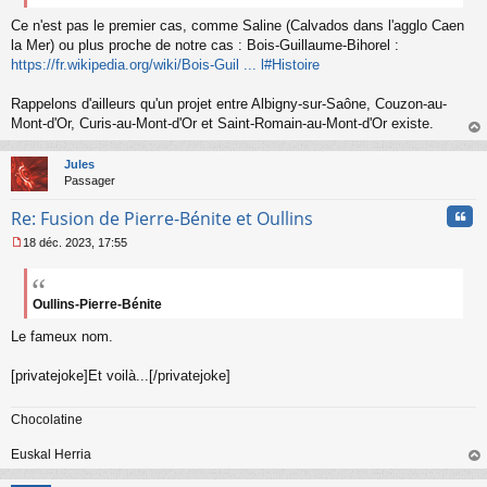
o
n
Ce n'est pas le premier cas, comme Saline (Calvados dans l'agglo Caen
l
la Mer) ou plus proche de notre cas : Bois-Guillaume-Bihorel :
u
https://fr.wikipedia.org/wiki/Bois-Guil ... l#Histoire
Rappelons d'ailleurs qu'un projet entre Albigny-sur-Saône, Couzon-au-
Mont-d'Or, Curis-au-Mont-d'Or et Saint-Romain-au-Mont-d'Or existe.
au
t
Jules
Passager
Cita
Re: Fusion de Pierre-Bénite et Oullins
18 déc. 2023, 17:55
M
e
s
s
Oullins-Pierre-Bénite
a
Le fameux nom.
g
e
n
[privatejoke]Et voilà...[/privatejoke]
o
n
l
Chocolatine
u
Euskal Herria
au