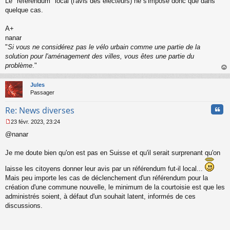
Le "referendum" local (l'avis des électeurs) ne s'impose donc que dans
quelque cas.
A+
nanar
"
Si vous ne considérez pas le vélo urbain comme une partie de la
solution pour l'aménagement des villes, vous êtes une partie du
problème
."
au
t
Jules
Passager
Cita
Re: News diverses
23 févr. 2023, 23:24
M
@nanar
e
s
s
Je me doute bien qu'on est pas en Suisse et qu'il serait surprenant qu'on
a
g
laisse les citoyens donner leur avis par un référendum fut-il local...
e
Mais peu importe les cas de déclenchement d'un référendum pour la
n
création d'une commune nouvelle, le minimum de la courtoisie est que les
o
administrés soient, à défaut d'un souhait latent, informés de ces
n
l
discussions.
u