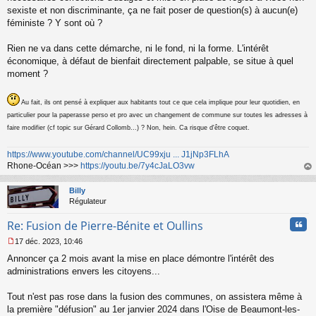
u
sexiste et non discriminante, ça ne fait poser de question(s) à aucun(e)
féministe ? Y sont où ?
Rien ne va dans cette démarche, ni le fond, ni la forme. L'intérêt
économique, à défaut de bienfait directement palpable, se situe à quel
moment ?
Au fait, ils ont pensé à expliquer aux habitants tout ce que cela implique pour leur quotidien, en
particulier pour la paperasse perso et pro avec un changement de commune sur toutes les adresses à
faire modifier (cf topic sur Gérard Collomb...) ? Non, hein. Ca risque d'être coquet.
https://www.youtube.com/channel/UC99xju ... J1jNp3FLhA
Rhone-Océan >>>
https://youtu.be/7y4cJaLO3vw
au
t
Billy
Régulateur
Cita
Re: Fusion de Pierre-Bénite et Oullins
17 déc. 2023, 10:46
M
Annoncer ça 2 mois avant la mise en place démontre l'intérêt des
e
s
administrations envers les citoyens...
s
a
Tout n'est pas rose dans la fusion des communes, on assistera même à
g
la première "défusion" au 1er janvier 2024 dans l'Oise de Beaumont-les-
e