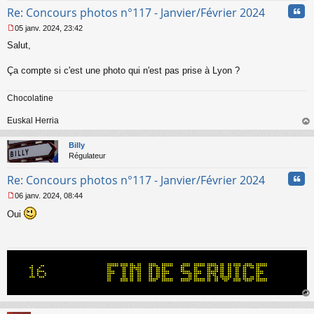
Cita
Re: Concours photos n°117 - Janvier/Février 2024
05 janv. 2024, 23:42
M
Salut,
e
s
s
Ça compte si c'est une photo qui n'est pas prise à Lyon ?
a
g
Chocolatine
e
n
o
Euskal Herria
n
au
l
t
Billy
u
Régulateur
Cita
Re: Concours photos n°117 - Janvier/Février 2024
06 janv. 2024, 08:44
M
Oui
e
s
s
a
g
e
n
o
n
au
l