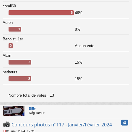
corail69
6
46%
Auron
1
8%
Benoist_1er
0
Aucun vote
Alain
2
15%
petitours
2
15%
Nombre total de votes :
13
Billy
Régulateur
Cita
Concours photos n°117 - Janvier/Février 2024
01 janv. 2024, 12:31