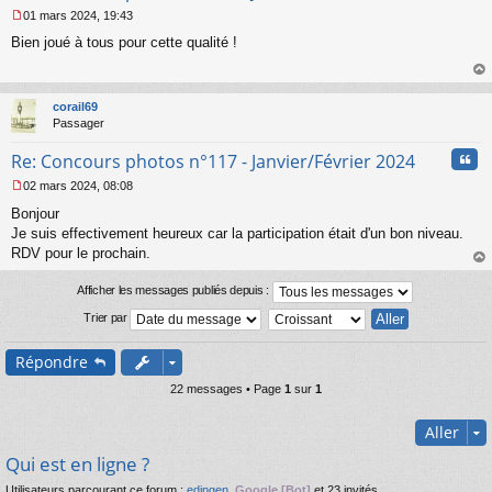
01 mars 2024, 19:43
M
Bien joué à tous pour cette qualité !
e
s
s
au
a
t
corail69
g
Passager
e
n
Cita
Re: Concours photos n°117 - Janvier/Février 2024
o
n
02 mars 2024, 08:08
l
M
u
Bonjour
e
s
Je suis effectivement heureux car la participation était d'un bon niveau.
s
RDV pour le prochain.
a
au
g
t
Afficher les messages publiés depuis :
e
n
Trier par
o
n
Répondre
l
u
22 messages • Page
1
sur
1
Aller
Qui est en ligne ?
Utilisateurs parcourant ce forum :
edingen
,
Google [Bot]
et 23 invités