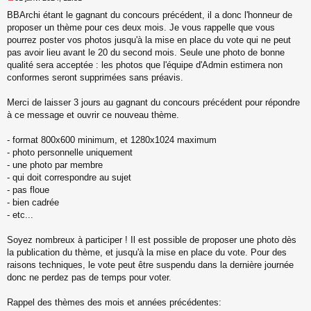
M
BBArchi étant le gagnant du concours précédent, il a donc l'honneur de
e
s
proposer un thème pour ces deux mois. Je vous rappelle que vous
s
pourrez poster vos photos jusqu'à la mise en place du vote qui ne peut
a
pas avoir lieu avant le 20 du second mois. Seule une photo de bonne
g
qualité sera acceptée : les photos que l'équipe d'Admin estimera non
e
conformes seront supprimées sans préavis.
n
o
n
Merci de laisser 3 jours au gagnant du concours précédent pour répondre
l
à ce message et ouvrir ce nouveau thème.
u
- format 800x600 minimum, et 1280x1024 maximum
- photo personnelle uniquement
- une photo par membre
- qui doit correspondre au sujet
- pas floue
- bien cadrée
- etc...
Soyez nombreux à participer ! Il est possible de proposer une photo dès
la publication du thème, et jusqu'à la mise en place du vote. Pour des
raisons techniques, le vote peut être suspendu dans la dernière journée
donc ne perdez pas de temps pour voter.
Rappel des thèmes des mois et années précédentes: