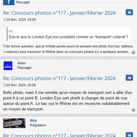
n
Passager
l
u
Cita
Re: Concours photos n°117 - Janvier/Février 2024
15 févr. 2024, 19:09
M
e
s
s
Est-ce que le London Eye est considéré comme un "transport" collectif ?
a
g
Trés bonne question, que je m'étais posée aussi en postant une photo d'un bac (piétons
e
+ voitures) pour traverser le Rhône dans un concours photos il y a quelques années...
n
au
o
t
Alain
n
Passager
l
u
Cita
Re: Concours photos n°117 - Janvier/Février 2024
15 févr. 2024, 20:56
M
Belle photo, mais il me semble qu'un moyen de transport sert à aller d'un
e
s
point A à un point B. London Eye sert plutôt à changer de point de vue
s
autour du point A. Le bac sur le Rhône est en revanche indubitablement
a
un moyen de transport.
g
au
e
t
n
Billy
o
Régulateur
n
Cita
l
Re: Concours photos n°117 - Janvier/Février 2024