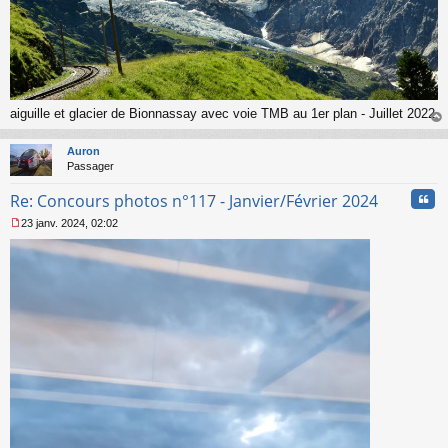
aiguille et glacier de Bionnassay avec voie TMB au 1er plan - Juillet 2022
au
t
Auron
Passager
Cita
Re: Concours photos n°117 - Janvier/Février 2024
23 janv. 2024, 02:02
M
e
s
s
a
g
e
n
o
n
l
u