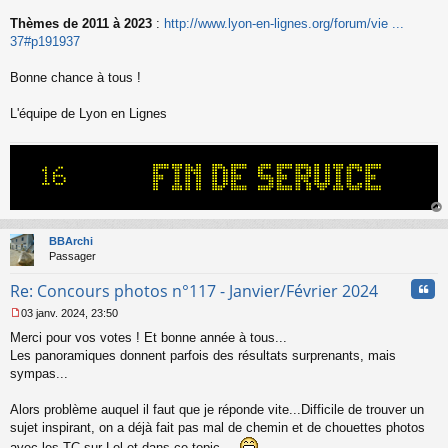
Thèmes de 2011 à 2023
:
http://www.lyon-en-lignes.org/forum/vie ...
37#p191937
Bonne chance à tous !
L'équipe de Lyon en Lignes
au
t
BBArchi
Passager
Cita
Re: Concours photos n°117 - Janvier/Février 2024
03 janv. 2024, 23:50
M
Merci pour vos votes ! Et bonne année à tous...
e
s
Les panoramiques donnent parfois des résultats surprenants, mais
s
sympas...
a
g
Alors problème auquel il faut que je réponde vite...Difficile de trouver un
e
sujet inspirant, on a déjà fait pas mal de chemin et de chouettes photos
n
o
avec les TC sur Lel et dans ce topic ...