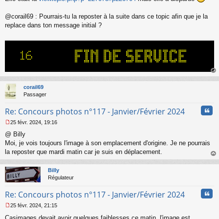
s
s
@corail69 : Pourrais-tu la reposter à la suite dans ce topic afin que je la
a
replace dans ton message initial ?
g
e
n
o
n
l
u
au
t
corail69
Passager
Cita
Re: Concours photos n°117 - Janvier/Février 2024
25 févr. 2024, 19:16
M
@ Billy
e
s
Moi, je vois toujours l'image à son emplacement d'origine. Je ne pourrais
s
la reposter que mardi matin car je suis en déplacement.
a
au
g
t
Billy
e
Régulateur
n
o
Cita
Re: Concours photos n°117 - Janvier/Février 2024
n
l
25 févr. 2024, 21:15
u
M
Casimages devait avoir quelques faiblesses ce matin, l'image est
e