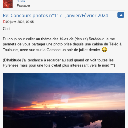
t
Jules
u
Passager
Cita
Re: Concours photos n°117 - Janvier/Février 2024
09 janv. 2024, 02:05
M
Cool !
e
s
s
Du coup pour coller au thème des
Vues de
(depuis)
l'intérieur
, je me
a
permets de vous partager une photo prise depuis une cabine du Téléo à
g
Toulouse, avec vue sur la Garonne un soir de juillet dernier.
e
n
o
(D'habitude j'ai tendance à regarder au sud quand on voit toutes les
n
Pyrénées mais pour une fois c'était plus intéressant vers le nord ^^)
l
u