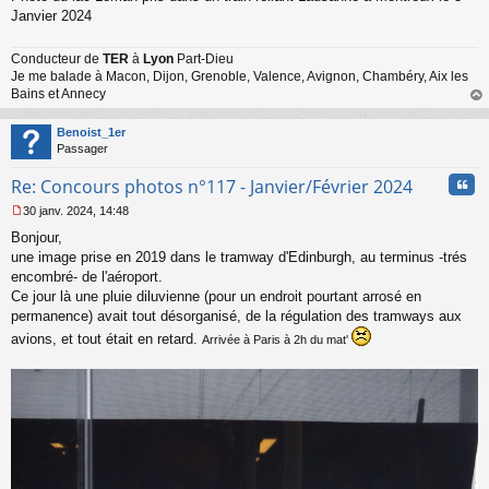
Janvier 2024
Conducteur de
TER
à
Lyon
Part-Dieu
Je me balade à Macon, Dijon, Grenoble, Valence, Avignon, Chambéry, Aix les
Bains et Annecy
au
t
Benoist_1er
Passager
Cita
Re: Concours photos n°117 - Janvier/Février 2024
30 janv. 2024, 14:48
M
Bonjour,
e
s
une image prise en 2019 dans le tramway d'Edinburgh, au terminus -trés
s
encombré- de l'aéroport.
a
Ce jour là une pluie diluvienne (pour un endroit pourtant arrosé en
g
permanence) avait tout désorganisé, de la régulation des tramways aux
e
n
avions, et tout était en retard.
Arrivée à Paris à 2h du mat'
o
n
l
u