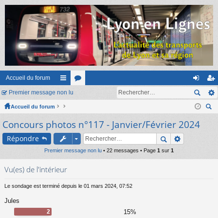
Accueil du forum
Premier message non lu
ac
or
on
ns
Accueil du forum
co
u
ne
cri
ec
Concours photos n°117 - Janvier/Février 2024
ur
m
xi
pti
her
ci
s
on
on
Répondre
ch
er
Premier message non lu
s
• 22 messages • Page
1
sur
1
Vu(es) de l'intérieur
Le sondage est terminé depuis le 01 mars 2024, 07:52
Jules
2
15%