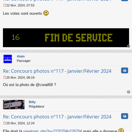
u
22 févr. 2024, 07:53
M
Les votes sont ouverts
e
s
s
a
g
e
n
o
n
au
l
t
Alain
u
Passager
Cita
Re: Concours photos n°117 - Janvier/Février 2024
25 févr. 2024, 08:19
M
Où est la photo de @corail69 ?
e
s
s
au
a
t
Billy
g
Régulateur
e
n
Cita
Re: Concours photos n°117 - Janvier/Février 2024
o
n
25 févr. 2024, 12:24
l
M
u
Elle était là
viewtopic.php?p=227075#p226704
mais elle a disparue
e