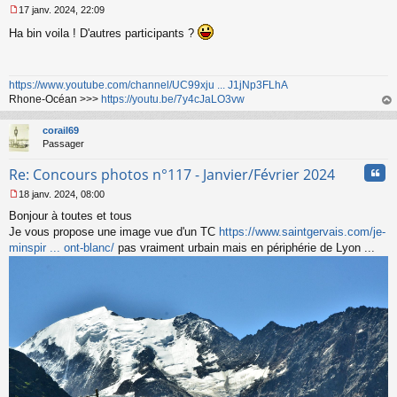
n
17 janv. 2024, 22:09
l
M
u
Ha bin voila ! D'autres participants ?
e
s
s
a
https://www.youtube.com/channel/UC99xju ... J1jNp3FLhA
g
Rhone-Océan >>>
https://youtu.be/7y4cJaLO3vw
e
n
au
o
t
corail69
n
Passager
l
u
Cita
Re: Concours photos n°117 - Janvier/Février 2024
18 janv. 2024, 08:00
M
Bonjour à toutes et tous
e
s
Je vous propose une image vue d'un TC
https://www.saintgervais.com/je-
s
minspir ... ont-blanc/
pas vraiment urbain mais en périphérie de Lyon ...
a
g
e
n
o
n
l
u