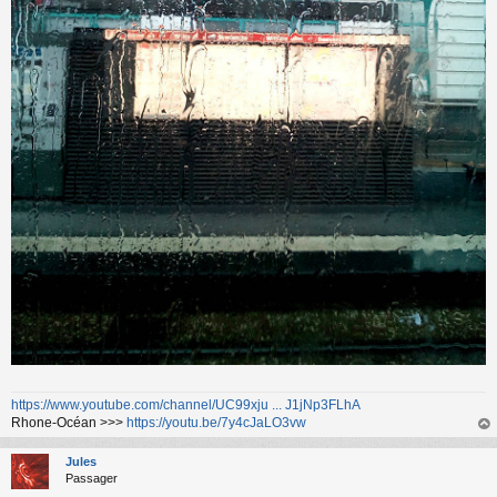
https://www.youtube.com/channel/UC99xju ... J1jNp3FLhA
Rhone-Océan >>>
https://youtu.be/7y4cJaLO3vw
au
t
Jules
Passager