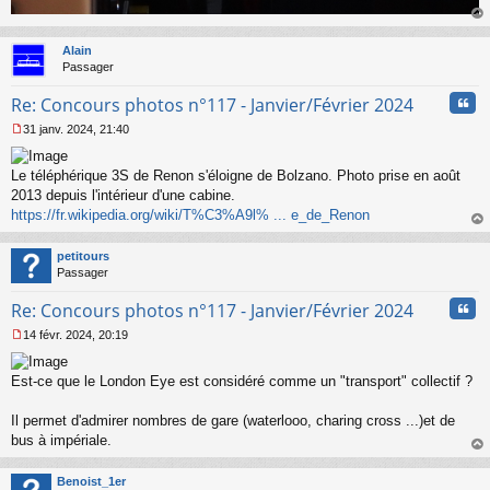
au
t
Alain
Passager
Cita
Re: Concours photos n°117 - Janvier/Février 2024
31 janv. 2024, 21:40
M
e
s
Le téléphérique 3S de Renon s'éloigne de Bolzano. Photo prise en août
s
2013 depuis l'intérieur d'une cabine.
a
https://fr.wikipedia.org/wiki/T%C3%A9l% ... e_de_Renon
g
au
e
t
n
petitours
o
Passager
n
Cita
l
Re: Concours photos n°117 - Janvier/Février 2024
u
14 févr. 2024, 20:19
M
e
s
Est-ce que le London Eye est considéré comme un "transport" collectif ?
s
a
Il permet d'admirer nombres de gare (waterlooo, charing cross ...)et de
g
bus à impériale.
e
au
n
t
o
Benoist_1er