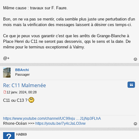
Même cause : travaux sur F. Faure.
Bon, on ne va pas se mentir, cela semble plus juste une perturbation d'un
mois mais la vérification des messages laissent à désirer ces temps-ci.
Ce que je peux vous garantir c'est que les arrêts de Grange-Blanche à
Place Henri du C11 ne seront pas desservis, qqs le sens et la date. De
même pour le terminus exceptionnel à Valmy.
@+
au
t
BBArchi
Passager
Cita
Re: C11 Malmenée
12 janv. 2024, 00:28
M
C11 ou C13 ?
e
s
s
a
https://www.youtube.com/channel/UC99xju ... J1jNp3FLhA
g
Rhone-Océan >>>
https://youtu.be/7y4cJaLO3vw
e
n
au
o
t
HAB69
n