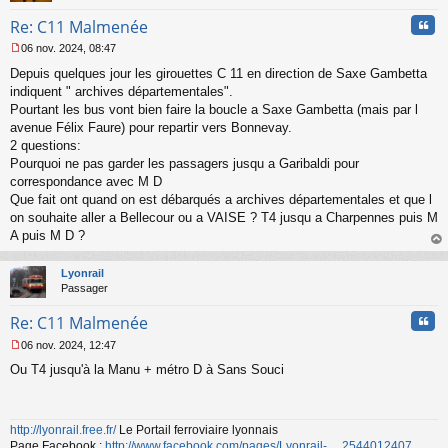
n
Cita
Re: C11 Malmenée
o
n
06 nov. 2024, 08:47
l
M
u
Depuis quelques jour les girouettes C 11 en direction de Saxe Gambetta
e
s
indiquent " archives départementales".
s
Pourtant les bus vont bien faire la boucle a Saxe Gambetta (mais par l
a
avenue Félix Faure) pour repartir vers Bonnevay.
g
2 questions:
e
Pourquoi ne pas garder les passagers jusqu a Garibaldi pour
n
o
correspondance avec M D
n
Que fait ont quand on est débarqués a archives départementales et que l
l
on souhaite aller a Bellecour ou a VAISE ? T4 jusqu a Charpennes puis M
u
A puis M D ?
au
t
Lyonrail
Passager
Cita
Re: C11 Malmenée
06 nov. 2024, 12:47
M
Ou T4 jusqu'à la Manu + métro D à Sans Souci
e
s
s
a
http://lyonrail.free.fr/
Le Portail ferroviaire lyonnais
g
Page Facebook :
http://www.facebook.com/pages/Lyonrail- ... 2544012407
e