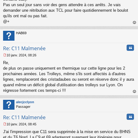
Pas un seul jour sans voir des gens attendre à ces arrêts. Je vais
demander une rétribution aux TCL pour faire quotidiennement le boulot
qu'ils ont mal ou pas fait.
@+
au
t
HAB69
Cita
Re: C11 Malmenée
10 janv. 2024, 08:26
M
Re,
e
s
de plus on passe uniquement en thermique sur cette ligne pour les 2
s
prochaines années. Les Trolleys, même s'ils sont affectés à d'autres
a
lignes, remplaceront des cristadaubes ou seront en réserve donc il y aura
g
quand même un déficit global d'utilisation des trolleys sur Lyon. On
e
régresse fortement ces temps-ci !!!
n
o
au
n
t
alecjcclyon
l
Passager
u
Cita
Re: C11 Malmenée
10 janv. 2024, 08:45
M
J'ai l'impression que C11 sera supprimée à la mise en service du BHNS
e
s
et du T6 Nord. La C9 et 69 adapteront surement leur itinéraire pour