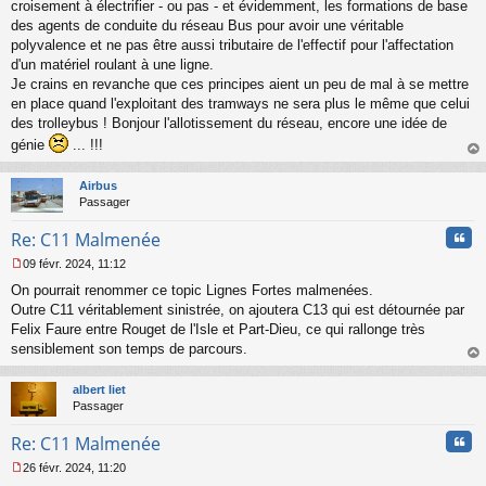
croisement à électrifier - ou pas - et évidemment, les formations de base
g
des agents de conduite du réseau Bus pour avoir une véritable
e
polyvalence et ne pas être aussi tributaire de l'effectif pour l'affectation
n
o
d'un matériel roulant à une ligne.
n
Je crains en revanche que ces principes aient un peu de mal à se mettre
l
en place quand l'exploitant des tramways ne sera plus le même que celui
u
des trolleybus ! Bonjour l'allotissement du réseau, encore une idée de
génie
... !!!
au
t
Airbus
Passager
Cita
Re: C11 Malmenée
09 févr. 2024, 11:12
M
On pourrait renommer ce topic Lignes Fortes malmenées.
e
s
Outre C11 véritablement sinistrée, on ajoutera C13 qui est détournée par
s
Felix Faure entre Rouget de l'Isle et Part-Dieu, ce qui rallonge très
a
sensiblement son temps de parcours.
g
au
e
t
n
albert liet
o
Passager
n
Cita
l
Re: C11 Malmenée
u
26 févr. 2024, 11:20
M