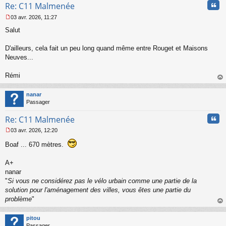
Cita
Re: C11 Malmenée
o
n
03 avr. 2026, 11:27
l
M
u
Salut
e
s
s
D'ailleurs, cela fait un peu long quand même entre Rouget et Maisons
a
Neuves...
g
e
Rémi
n
o
au
n
t
nanar
l
Passager
u
Cita
Re: C11 Malmenée
03 avr. 2026, 12:20
M
e
Boaf ... 670 mètres.
s
s
A+
a
nanar
g
"
Si vous ne considérez pas le vélo urbain comme une partie de la
e
n
solution pour l'aménagement des villes, vous êtes une partie du
o
problème
"
n
au
l
t
pitou
u
Passager