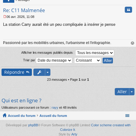
Cita
Re: C11 Malmenée
06 avr. 2026, 11:08
M
La station Carry aurait été un peu compliquée à insérer je pense
e
s
s
a
Passionné par les mobilités urbaines, l'urbanisme et l'infographie.
g
e
au
n
t
Afficher les messages publiés depuis :
o
Trier par
n
l
u
Répondre
23 messages • Page
1
sur
1
Aller
Qui est en ligne ?
Utilisateurs parcourant ce forum :
rayy
et 48 invités
Accueil du forum
Accueil du forum
Développé par
phpBB
® Forum Software © phpBB Limited
Color scheme created with
Colorize It
.
Style by
Arty