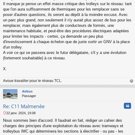
Il manque je pense un effet masse critique des trolleys sur le réseau: tant
que l'on aura suffisamment de thermiques pour les remplacer sans se
poser d'autres questions, ils seront au dépôt à la moindre excuse. Avec
un parc plus grand, non seulement il n'y aurait plus assez de bus pour les
remplacer, mais également plus de conducteurs de formés, une
maintenance habituée, et peut-être des procédures électriques adaptées
pour limiter les impacts - certes, ça demande un peu plus
d'investissement à chaque échelon que de juste sortir un GNV à la place
d'un trolley.
A voir ce qui se passera avec le futur délégataire, s'il y a une évolution
(fortement souhaitable) à ce niveau.
X.
Avoue travailler pour le réseau TCL.
au
t
Airbus
Passager
Cita
Re: C11 Malmenée
22 janv. 2024, 19:08
M
Nous sommes bien d'accord. Il faudrait en fait, rédiger un cahier des
e
s
charges des principes d'une exploitation du réseau avec tramways et
s
trolleybus IMC qui déterminera les sections à électrifier - ou pas - les
a