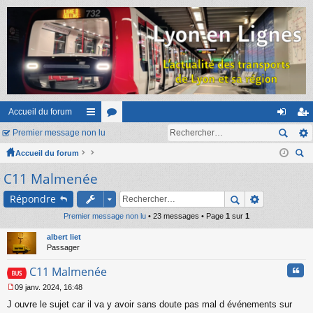
Accueil du forum
Premier message non lu
ac
or
on
ns
Accueil du forum
co
u
ne
cri
ec
C11 Malmenée
ur
m
xi
pti
her
ci
s
on
on
Répondre
ch
er
Premier message non lu
s
• 23 messages • Page
1
sur
1
albert liet
Passager
Cita
C11 Malmenée
09 janv. 2024, 16:48
M
J ouvre le sujet car il va y avoir sans doute pas mal d événements sur
e