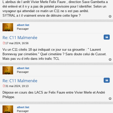
L abribus de l arrêt Vivier Merle Felix Faure , direction Saxe Gambetta a
e
s
été enlevé et il n y a pas de potelet provisoire pour l identifier. Selon un
s
voyageur qui attendait ce matin un C11 ne s est pas arrêté.
a
SYTRAL a t il vraiment envie de détruire cette ligne ?
g
au
e
t
n
albert liet
o
Passager
n
Cita
l
Re: C11 Malmenée
u
17 mai 2024, 16:56
M
Vu un C11 citelis 18 qui indiquait ce jour sur sa girouette : " Laurent
e
s
Bonnevay par cimetière." Quel cimetière ? Sans doute celui de Cusset.
s
Mais pas vu d info dans info trafic TCL
a
au
g
t
albert liet
e
Passager
n
o
Cita
Re: C11 Malmenée
n
l
31 mai 2024, 19:13
u
M
Dépose en cours des LACS av Felix Faure entre Vivier Merle et André
e
s
Philippe.
s
au
a
t
albert liet
g
Passager
e