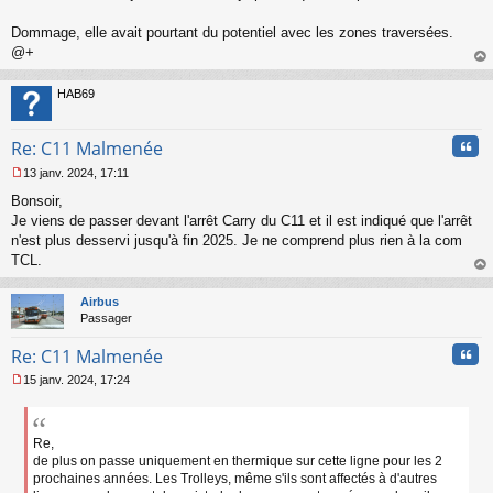
Dommage, elle avait pourtant du potentiel avec les zones traversées.
@+
au
t
HAB69
Cita
Re: C11 Malmenée
13 janv. 2024, 17:11
M
Bonsoir,
e
s
Je viens de passer devant l'arrêt Carry du C11 et il est indiqué que l'arrêt
s
n'est plus desservi jusqu'à fin 2025. Je ne comprend plus rien à la com
a
TCL.
g
au
e
t
n
Airbus
o
Passager
n
Cita
l
Re: C11 Malmenée
u
15 janv. 2024, 17:24
M
e
s
s
Re,
a
de plus on passe uniquement en thermique sur cette ligne pour les 2
g
prochaines années. Les Trolleys, même s'ils sont affectés à d'autres
e