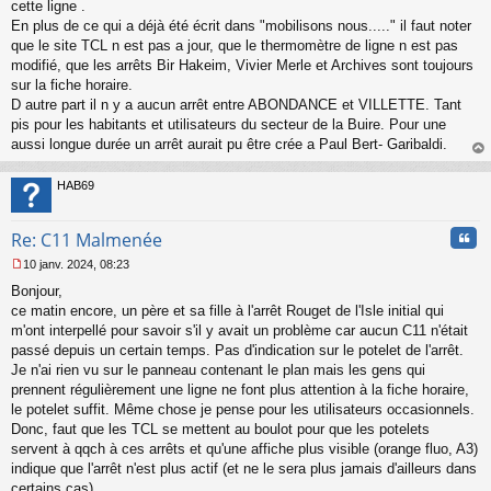
s
cette ligne .
s
En plus de ce qui a déjà été écrit dans "mobilisons nous....." il faut noter
a
que le site TCL n est pas a jour, que le thermomètre de ligne n est pas
g
modifié, que les arrêts Bir Hakeim, Vivier Merle et Archives sont toujours
e
sur la fiche horaire.
n
o
D autre part il n y a aucun arrêt entre ABONDANCE et VILLETTE. Tant
n
pis pour les habitants et utilisateurs du secteur de la Buire. Pour une
l
aussi longue durée un arrêt aurait pu être crée a Paul Bert- Garibaldi.
u
au
t
HAB69
Cita
Re: C11 Malmenée
10 janv. 2024, 08:23
M
Bonjour,
e
s
ce matin encore, un père et sa fille à l'arrêt Rouget de l'Isle initial qui
s
m'ont interpellé pour savoir s'il y avait un problème car aucun C11 n'était
a
passé depuis un certain temps. Pas d'indication sur le potelet de l'arrêt.
g
Je n'ai rien vu sur le panneau contenant le plan mais les gens qui
e
prennent régulièrement une ligne ne font plus attention à la fiche horaire,
n
o
le potelet suffit. Même chose je pense pour les utilisateurs occasionnels.
n
Donc, faut que les TCL se mettent au boulot pour que les potelets
l
servent à qqch à ces arrêts et qu'une affiche plus visible (orange fluo, A3)
u
indique que l'arrêt n'est plus actif (et ne le sera plus jamais d'ailleurs dans
certains cas).