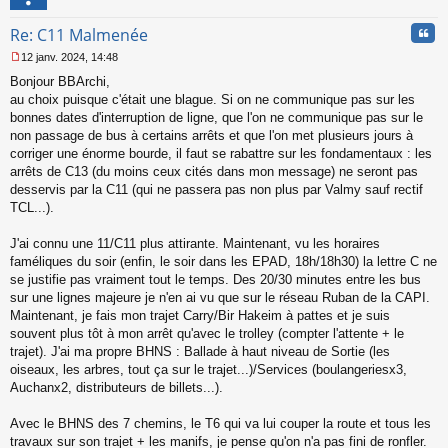
l
u
Cita
Re: C11 Malmenée
12 janv. 2024, 14:48
M
Bonjour BBArchi,
e
s
au choix puisque c'était une blague. Si on ne communique pas sur les
s
bonnes dates d'interruption de ligne, que l'on ne communique pas sur le
a
non passage de bus à certains arrêts et que l'on met plusieurs jours à
g
corriger une énorme bourde, il faut se rabattre sur les fondamentaux : les
e
arrêts de C13 (du moins ceux cités dans mon message) ne seront pas
n
o
desservis par la C11 (qui ne passera pas non plus par Valmy sauf rectif
n
TCL...).
l
u
J'ai connu une 11/C11 plus attirante. Maintenant, vu les horaires
faméliques du soir (enfin, le soir dans les EPAD, 18h/18h30) la lettre C ne
se justifie pas vraiment tout le temps. Des 20/30 minutes entre les bus
sur une lignes majeure je n'en ai vu que sur le réseau Ruban de la CAPI.
Maintenant, je fais mon trajet Carry/Bir Hakeim à pattes et je suis
souvent plus tôt à mon arrêt qu'avec le trolley (compter l'attente + le
trajet). J'ai ma propre BHNS : Ballade à haut niveau de Sortie (les
oiseaux, les arbres, tout ça sur le trajet...)/Services (boulangeriesx3,
Auchanx2, distributeurs de billets...).
Avec le BHNS des 7 chemins, le T6 qui va lui couper la route et tous les
travaux sur son trajet + les manifs, je pense qu'on n'a pas fini de ronfler.