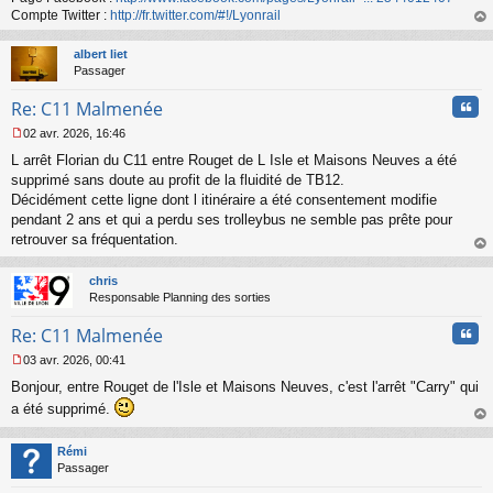
n
Compte Twitter :
http://fr.twitter.com/#!/Lyonrail
o
au
n
t
albert liet
l
Passager
u
Cita
Re: C11 Malmenée
02 avr. 2026, 16:46
M
L arrêt Florian du C11 entre Rouget de L Isle et Maisons Neuves a été
e
s
supprimé sans doute au profit de la fluidité de TB12.
s
Décidément cette ligne dont l itinéraire a été consentement modifie
a
pendant 2 ans et qui a perdu ses trolleybus ne semble pas prête pour
g
retrouver sa fréquentation.
e
au
n
t
o
chris
n
Responsable Planning des sorties
l
u
Cita
Re: C11 Malmenée
03 avr. 2026, 00:41
M
Bonjour, entre Rouget de l'Isle et Maisons Neuves, c'est l'arrêt "Carry" qui
e
s
a été supprimé.
s
au
a
t
Rémi
g
Passager
e
n