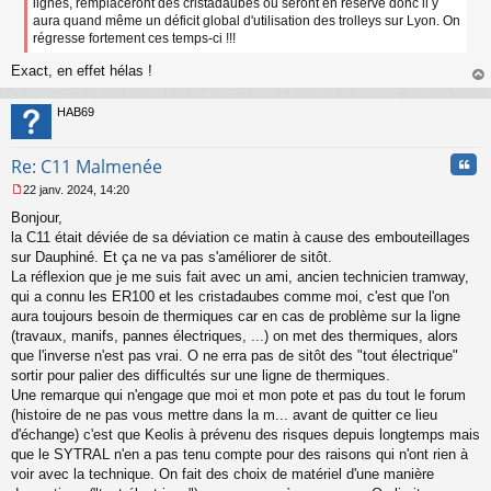
lignes, remplaceront des cristadaubes ou seront en réserve donc il y
n
aura quand même un déficit global d'utilisation des trolleys sur Lyon. On
o
régresse fortement ces temps-ci !!!
n
l
Exact, en effet hélas !
u
au
t
HAB69
Cita
Re: C11 Malmenée
22 janv. 2024, 14:20
M
Bonjour,
e
s
la C11 était déviée de sa déviation ce matin à cause des embouteillages
s
sur Dauphiné. Et ça ne va pas s'améliorer de sitôt.
a
La réflexion que je me suis fait avec un ami, ancien technicien tramway,
g
qui a connu les ER100 et les cristadaubes comme moi, c'est que l'on
e
aura toujours besoin de thermiques car en cas de problème sur la ligne
n
o
(travaux, manifs, pannes électriques, ...) on met des thermiques, alors
n
que l'inverse n'est pas vrai. O ne erra pas de sitôt des "tout électrique"
l
sortir pour palier des difficultés sur une ligne de thermiques.
u
Une remarque qui n'engage que moi et mon pote et pas du tout le forum
(histoire de ne pas vous mettre dans la m... avant de quitter ce lieu
d'échange) c'est que Keolis à prévenu des risques depuis longtemps mais
que le SYTRAL n'en a pas tenu compte pour des raisons qui n'ont rien à
voir avec la technique. On fait des choix de matériel d'une manière