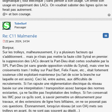
dogmatique ("tout électrique") sans penser à son usage. On limite son
usage en supprimant des LACs. On voudrait saboter des lignes qu'on ne
ferait pas autrement.
@+ et bon courage.
au
t
TubeSurf
Passager
Cita
Re: C11 Malmenée
22 janv. 2024, 14:54
M
Bonjour,
e
s
Sur les trolleys, malheureusement, il y a plusieurs facteurs qui
s
s'additionnent... mais je n'irais pas mettre la faute côté Sytral en premier:
a
la suppression des LACs devant la Part-Dieu était certes souhaitée par la
g
SPL Part-Dieu (et sans grande opposition visible du Sytral), mais virer les
e
croisements tram / trolley sur Paul Bert, Felix Faure, etc., était fortement
n
o
soutenue côté exploitant-mainteneur (ou l'art de scier la branche sur
n
laquelle on est assis). Ceci lié, entre autres, aux difficultés de
l
recrutements. Si l'on rajoute une réglementation électrique du réseau
u
basée sur une interprétation / transposition assez baroque des normes
existantes, ça ne facilite pas l'exploitation des trolleys. Si l'on conservait
les IMC pour ce qu'ils sont, à savoir permettre un détournement pour
travaux, et des extensions de ligne hors bifilaires, on ne se poserait pas
ces questions. Étonnamment, lorsqu'un réseau (et son OA) mets ses
trolleys en avant, ils ne sont pas souvent au dépôt...)