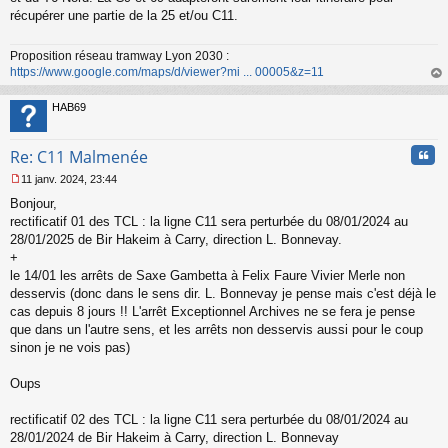
s
récupérer une partie de la 25 et/ou C11.
a
g
Proposition réseau tramway Lyon 2030 :
e
https://www.google.com/maps/d/viewer?mi ... 00005&z=11
n
o
au
n
t
HAB69
l
u
Cita
Re: C11 Malmenée
11 janv. 2024, 23:44
M
Bonjour,
e
s
rectificatif 01 des TCL : la ligne C11 sera perturbée du 08/01/2024 au
s
28/01/2025 de Bir Hakeim à Carry, direction L. Bonnevay.
a
+
g
le 14/01 les arrêts de Saxe Gambetta à Felix Faure Vivier Merle non
e
desservis (donc dans le sens dir. L. Bonnevay je pense mais c'est déjà le
n
o
cas depuis 8 jours !! L'arrêt Exceptionnel Archives ne se fera je pense
n
que dans un l'autre sens, et les arrêts non desservis aussi pour le coup
l
sinon je ne vois pas)
u
Oups
rectificatif 02 des TCL : la ligne C11 sera perturbée du 08/01/2024 au
28/01/2024 de Bir Hakeim à Carry, direction L. Bonnevay