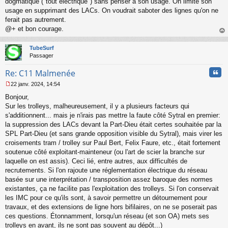
dogmatique ("tout électrique") sans penser à son usage. On limite son
usage en supprimant des LACs. On voudrait saboter des lignes qu'on ne
ferait pas autrement.
@+ et bon courage.
au
t
TubeSurf
Passager
Cita
Re: C11 Malmenée
22 janv. 2024, 14:54
M
Bonjour,
e
s
Sur les trolleys, malheureusement, il y a plusieurs facteurs qui
s
s'additionnent... mais je n'irais pas mettre la faute côté Sytral en premier:
a
la suppression des LACs devant la Part-Dieu était certes souhaitée par la
g
SPL Part-Dieu (et sans grande opposition visible du Sytral), mais virer les
e
croisements tram / trolley sur Paul Bert, Felix Faure, etc., était fortement
n
o
soutenue côté exploitant-mainteneur (ou l'art de scier la branche sur
n
laquelle on est assis). Ceci lié, entre autres, aux difficultés de
l
recrutements. Si l'on rajoute une réglementation électrique du réseau
u
basée sur une interprétation / transposition assez baroque des normes
existantes, ça ne facilite pas l'exploitation des trolleys. Si l'on conservait
les IMC pour ce qu'ils sont, à savoir permettre un détournement pour
travaux, et des extensions de ligne hors bifilaires, on ne se poserait pas
ces questions. Étonnamment, lorsqu'un réseau (et son OA) mets ses
trolleys en avant, ils ne sont pas souvent au dépôt...)