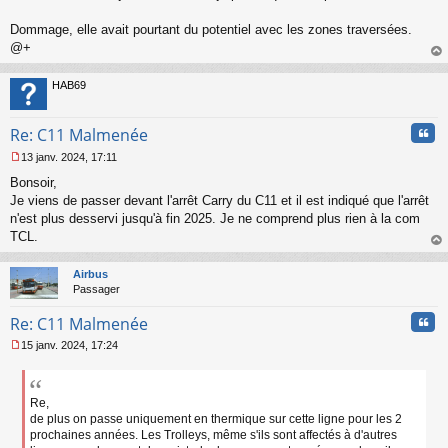
Dommage, elle avait pourtant du potentiel avec les zones traversées.
@+
au
t
HAB69
Cita
Re: C11 Malmenée
13 janv. 2024, 17:11
M
Bonsoir,
e
s
Je viens de passer devant l'arrêt Carry du C11 et il est indiqué que l'arrêt
s
n'est plus desservi jusqu'à fin 2025. Je ne comprend plus rien à la com
a
TCL.
g
au
e
t
n
Airbus
o
Passager
n
Cita
l
Re: C11 Malmenée
u
15 janv. 2024, 17:24
M
e
s
s
Re,
a
de plus on passe uniquement en thermique sur cette ligne pour les 2
g
prochaines années. Les Trolleys, même s'ils sont affectés à d'autres
e