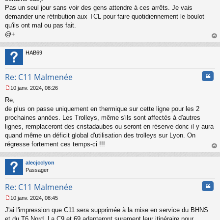
Pas un seul jour sans voir des gens attendre à ces arrêts. Je vais
demander une rétribution aux TCL pour faire quotidiennement le boulot
qu'ils ont mal ou pas fait.
@+
au
t
HAB69
Cita
Re: C11 Malmenée
10 janv. 2024, 08:26
M
Re,
e
s
de plus on passe uniquement en thermique sur cette ligne pour les 2
s
prochaines années. Les Trolleys, même s'ils sont affectés à d'autres
a
lignes, remplaceront des cristadaubes ou seront en réserve donc il y aura
g
quand même un déficit global d'utilisation des trolleys sur Lyon. On
e
régresse fortement ces temps-ci !!!
n
o
au
n
t
alecjcclyon
l
Passager
u
Cita
Re: C11 Malmenée
10 janv. 2024, 08:45
M
J'ai l'impression que C11 sera supprimée à la mise en service du BHNS
e
s
et du T6 Nord. La C9 et 69 adapteront surement leur itinéraire pour