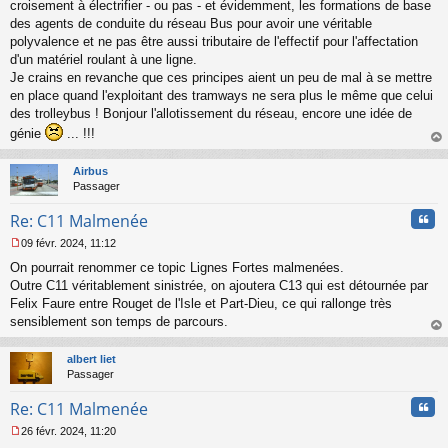
croisement à électrifier - ou pas - et évidemment, les formations de base
g
des agents de conduite du réseau Bus pour avoir une véritable
e
polyvalence et ne pas être aussi tributaire de l'effectif pour l'affectation
n
o
d'un matériel roulant à une ligne.
n
Je crains en revanche que ces principes aient un peu de mal à se mettre
l
en place quand l'exploitant des tramways ne sera plus le même que celui
u
des trolleybus ! Bonjour l'allotissement du réseau, encore une idée de
génie
... !!!
au
t
Airbus
Passager
Cita
Re: C11 Malmenée
09 févr. 2024, 11:12
M
On pourrait renommer ce topic Lignes Fortes malmenées.
e
s
Outre C11 véritablement sinistrée, on ajoutera C13 qui est détournée par
s
Felix Faure entre Rouget de l'Isle et Part-Dieu, ce qui rallonge très
a
sensiblement son temps de parcours.
g
au
e
t
n
albert liet
o
Passager
n
Cita
l
Re: C11 Malmenée
u
26 févr. 2024, 11:20
M