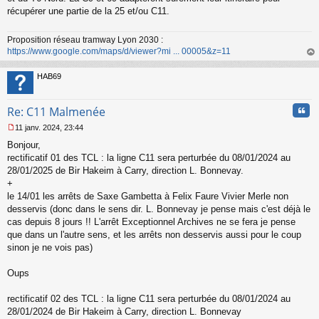
s
récupérer une partie de la 25 et/ou C11.
a
g
Proposition réseau tramway Lyon 2030 :
e
https://www.google.com/maps/d/viewer?mi ... 00005&z=11
n
o
au
n
t
HAB69
l
u
Cita
Re: C11 Malmenée
11 janv. 2024, 23:44
M
Bonjour,
e
s
rectificatif 01 des TCL : la ligne C11 sera perturbée du 08/01/2024 au
s
28/01/2025 de Bir Hakeim à Carry, direction L. Bonnevay.
a
+
g
le 14/01 les arrêts de Saxe Gambetta à Felix Faure Vivier Merle non
e
desservis (donc dans le sens dir. L. Bonnevay je pense mais c'est déjà le
n
o
cas depuis 8 jours !! L'arrêt Exceptionnel Archives ne se fera je pense
n
que dans un l'autre sens, et les arrêts non desservis aussi pour le coup
l
sinon je ne vois pas)
u
Oups
rectificatif 02 des TCL : la ligne C11 sera perturbée du 08/01/2024 au
28/01/2024 de Bir Hakeim à Carry, direction L. Bonnevay