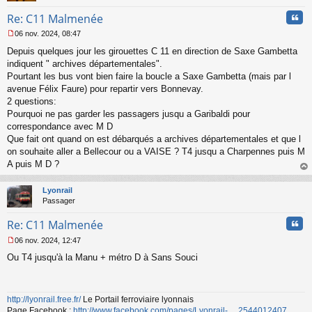
n
Cita
Re: C11 Malmenée
o
n
06 nov. 2024, 08:47
l
M
u
Depuis quelques jour les girouettes C 11 en direction de Saxe Gambetta
e
s
indiquent " archives départementales".
s
Pourtant les bus vont bien faire la boucle a Saxe Gambetta (mais par l
a
avenue Félix Faure) pour repartir vers Bonnevay.
g
2 questions:
e
Pourquoi ne pas garder les passagers jusqu a Garibaldi pour
n
o
correspondance avec M D
n
Que fait ont quand on est débarqués a archives départementales et que l
l
on souhaite aller a Bellecour ou a VAISE ? T4 jusqu a Charpennes puis M
u
A puis M D ?
au
t
Lyonrail
Passager
Cita
Re: C11 Malmenée
06 nov. 2024, 12:47
M
Ou T4 jusqu'à la Manu + métro D à Sans Souci
e
s
s
a
http://lyonrail.free.fr/
Le Portail ferroviaire lyonnais
g
Page Facebook :
http://www.facebook.com/pages/Lyonrail- ... 2544012407
e