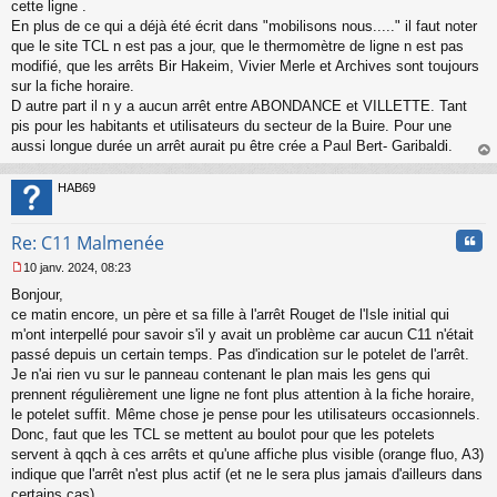
s
cette ligne .
s
En plus de ce qui a déjà été écrit dans "mobilisons nous....." il faut noter
a
que le site TCL n est pas a jour, que le thermomètre de ligne n est pas
g
modifié, que les arrêts Bir Hakeim, Vivier Merle et Archives sont toujours
e
sur la fiche horaire.
n
o
D autre part il n y a aucun arrêt entre ABONDANCE et VILLETTE. Tant
n
pis pour les habitants et utilisateurs du secteur de la Buire. Pour une
l
aussi longue durée un arrêt aurait pu être crée a Paul Bert- Garibaldi.
u
au
t
HAB69
Cita
Re: C11 Malmenée
10 janv. 2024, 08:23
M
Bonjour,
e
s
ce matin encore, un père et sa fille à l'arrêt Rouget de l'Isle initial qui
s
m'ont interpellé pour savoir s'il y avait un problème car aucun C11 n'était
a
passé depuis un certain temps. Pas d'indication sur le potelet de l'arrêt.
g
Je n'ai rien vu sur le panneau contenant le plan mais les gens qui
e
prennent régulièrement une ligne ne font plus attention à la fiche horaire,
n
o
le potelet suffit. Même chose je pense pour les utilisateurs occasionnels.
n
Donc, faut que les TCL se mettent au boulot pour que les potelets
l
servent à qqch à ces arrêts et qu'une affiche plus visible (orange fluo, A3)
u
indique que l'arrêt n'est plus actif (et ne le sera plus jamais d'ailleurs dans
certains cas).