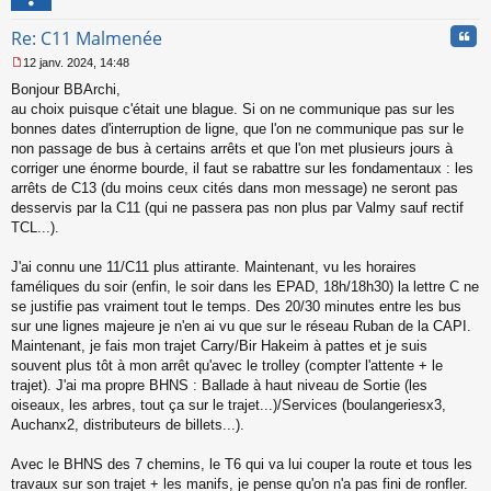
l
u
Cita
Re: C11 Malmenée
12 janv. 2024, 14:48
M
Bonjour BBArchi,
e
s
au choix puisque c'était une blague. Si on ne communique pas sur les
s
bonnes dates d'interruption de ligne, que l'on ne communique pas sur le
a
non passage de bus à certains arrêts et que l'on met plusieurs jours à
g
corriger une énorme bourde, il faut se rabattre sur les fondamentaux : les
e
arrêts de C13 (du moins ceux cités dans mon message) ne seront pas
n
o
desservis par la C11 (qui ne passera pas non plus par Valmy sauf rectif
n
TCL...).
l
u
J'ai connu une 11/C11 plus attirante. Maintenant, vu les horaires
faméliques du soir (enfin, le soir dans les EPAD, 18h/18h30) la lettre C ne
se justifie pas vraiment tout le temps. Des 20/30 minutes entre les bus
sur une lignes majeure je n'en ai vu que sur le réseau Ruban de la CAPI.
Maintenant, je fais mon trajet Carry/Bir Hakeim à pattes et je suis
souvent plus tôt à mon arrêt qu'avec le trolley (compter l'attente + le
trajet). J'ai ma propre BHNS : Ballade à haut niveau de Sortie (les
oiseaux, les arbres, tout ça sur le trajet...)/Services (boulangeriesx3,
Auchanx2, distributeurs de billets...).
Avec le BHNS des 7 chemins, le T6 qui va lui couper la route et tous les
travaux sur son trajet + les manifs, je pense qu'on n'a pas fini de ronfler.