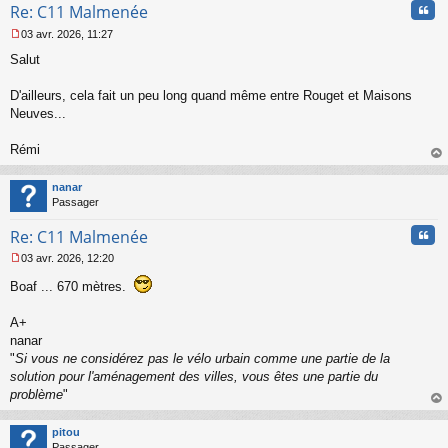
Cita
Re: C11 Malmenée
o
n
03 avr. 2026, 11:27
l
M
u
Salut
e
s
s
D'ailleurs, cela fait un peu long quand même entre Rouget et Maisons
a
Neuves...
g
e
Rémi
n
o
au
n
t
nanar
l
Passager
u
Cita
Re: C11 Malmenée
03 avr. 2026, 12:20
M
e
Boaf ... 670 mètres.
s
s
A+
a
nanar
g
"
Si vous ne considérez pas le vélo urbain comme une partie de la
e
n
solution pour l'aménagement des villes, vous êtes une partie du
o
problème
"
n
au
l
t
pitou
u
Passager