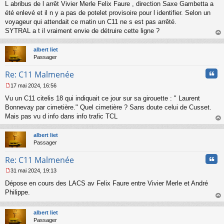
L abribus de l arrêt Vivier Merle Felix Faure , direction Saxe Gambetta a
e
s
été enlevé et il n y a pas de potelet provisoire pour l identifier. Selon un
s
voyageur qui attendait ce matin un C11 ne s est pas arrêté.
a
SYTRAL a t il vraiment envie de détruire cette ligne ?
g
au
e
t
n
albert liet
o
Passager
n
Cita
l
Re: C11 Malmenée
u
17 mai 2024, 16:56
M
Vu un C11 citelis 18 qui indiquait ce jour sur sa girouette : " Laurent
e
s
Bonnevay par cimetière." Quel cimetière ? Sans doute celui de Cusset.
s
Mais pas vu d info dans info trafic TCL
a
au
g
t
albert liet
e
Passager
n
o
Cita
Re: C11 Malmenée
n
l
31 mai 2024, 19:13
u
M
Dépose en cours des LACS av Felix Faure entre Vivier Merle et André
e
s
Philippe.
s
au
a
t
albert liet
g
Passager
e