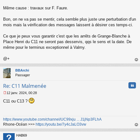
Même cause : travaux sur F. Faure.
Bon, on ne va pas se mentir, cela semble plus juste une perturbation d'un
mois mais la vérification des messages laissent à désirer ces temps-ci.
Ce que je peux vous garantir c'est que les arrêts de Grange-Blanche à
Place Henri du C11 ne seront pas desservis, qqs le sens et la date. De
même pour le terminus exceptionnel à Valmy.
@+
au
t
BBArchi
Passager
Cita
Re: C11 Malmenée
12 janv. 2024, 00:28
M
C11 ou C13 ?
e
s
s
a
https://www.youtube.com/channel/UC99xju ... J1jNp3FLhA
g
Rhone-Océan >>>
https://youtu.be/7y4cJaLO3vw
e
n
au
o
t
HAB69
n