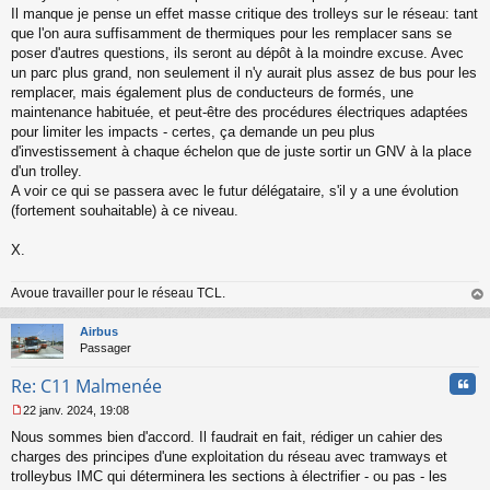
Il manque je pense un effet masse critique des trolleys sur le réseau: tant
que l'on aura suffisamment de thermiques pour les remplacer sans se
poser d'autres questions, ils seront au dépôt à la moindre excuse. Avec
un parc plus grand, non seulement il n'y aurait plus assez de bus pour les
remplacer, mais également plus de conducteurs de formés, une
maintenance habituée, et peut-être des procédures électriques adaptées
pour limiter les impacts - certes, ça demande un peu plus
d'investissement à chaque échelon que de juste sortir un GNV à la place
d'un trolley.
A voir ce qui se passera avec le futur délégataire, s'il y a une évolution
(fortement souhaitable) à ce niveau.
X.
Avoue travailler pour le réseau TCL.
au
t
Airbus
Passager
Cita
Re: C11 Malmenée
22 janv. 2024, 19:08
M
Nous sommes bien d'accord. Il faudrait en fait, rédiger un cahier des
e
s
charges des principes d'une exploitation du réseau avec tramways et
s
trolleybus IMC qui déterminera les sections à électrifier - ou pas - les
a