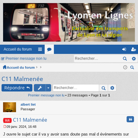
Accueil du forum
Premier message non lu
ac
or
on
ns
Accueil du forum
co
u
ne
cri
ec
C11 Malmenée
ur
m
xi
pti
her
ci
s
on
on
Répondre
ch
er
Premier message non lu
s
• 23 messages • Page
1
sur
1
albert liet
Passager
Cita
C11 Malmenée
09 janv. 2024, 16:48
M
J ouvre le sujet car il va y avoir sans doute pas mal d événements sur
e