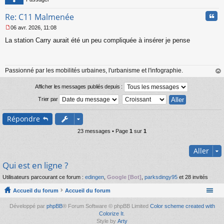
Cita
Re: C11 Malmenée
06 avr. 2026, 11:08
M
La station Carry aurait été un peu compliquée à insérer je pense
e
s
s
a
Passionné par les mobilités urbaines, l'urbanisme et l'infographie.
g
e
au
n
t
Afficher les messages publiés depuis :
o
Trier par
n
l
u
Répondre
23 messages • Page
1
sur
1
Aller
Qui est en ligne ?
Utilisateurs parcourant ce forum :
edingen
,
Google [Bot]
,
parksdingy95
et 28 invités
Accueil du forum
Accueil du forum
Développé par
phpBB
® Forum Software © phpBB Limited
Color scheme created with
Colorize It
.
Style by
Arty