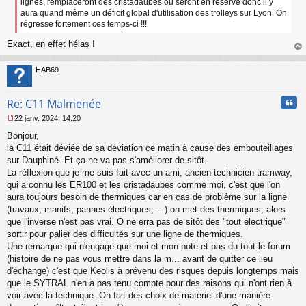
lignes, remplaceront des cristadaubes ou seront en réserve donc il y
n
aura quand même un déficit global d'utilisation des trolleys sur Lyon. On
o
régresse fortement ces temps-ci !!!
n
l
Exact, en effet hélas !
u
au
t
HAB69
Cita
Re: C11 Malmenée
22 janv. 2024, 14:20
M
Bonjour,
e
s
la C11 était déviée de sa déviation ce matin à cause des embouteillages
s
sur Dauphiné. Et ça ne va pas s'améliorer de sitôt.
a
La réflexion que je me suis fait avec un ami, ancien technicien tramway,
g
qui a connu les ER100 et les cristadaubes comme moi, c'est que l'on
e
aura toujours besoin de thermiques car en cas de problème sur la ligne
n
o
(travaux, manifs, pannes électriques, ...) on met des thermiques, alors
n
que l'inverse n'est pas vrai. O ne erra pas de sitôt des "tout électrique"
l
sortir pour palier des difficultés sur une ligne de thermiques.
u
Une remarque qui n'engage que moi et mon pote et pas du tout le forum
(histoire de ne pas vous mettre dans la m... avant de quitter ce lieu
d'échange) c'est que Keolis à prévenu des risques depuis longtemps mais
que le SYTRAL n'en a pas tenu compte pour des raisons qui n'ont rien à
voir avec la technique. On fait des choix de matériel d'une manière