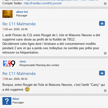
n
Compte Twitter :
http://fr.twitter.com/#!/Lyonrail
o
au
n
t
albert liet
l
Passager
u
Cita
Re: C11 Malmenée
02 avr. 2026, 16:46
M
L arrêt Florian du C11 entre Rouget de L Isle et Maisons Neuves a été
e
s
supprimé sans doute au profit de la fluidité de TB12.
s
Décidément cette ligne dont l itinéraire a été consentement modifie
a
pendant 2 ans et qui a perdu ses trolleybus ne semble pas prête pour
g
retrouver sa fréquentation.
e
au
n
t
o
chris
n
Responsable Planning des sorties
l
u
Cita
Re: C11 Malmenée
03 avr. 2026, 00:41
M
Bonjour, entre Rouget de l'Isle et Maisons Neuves, c'est l'arrêt "Carry" qui
e
s
a été supprimé.
s
au
a
t
Rémi
g
Passager
e
n